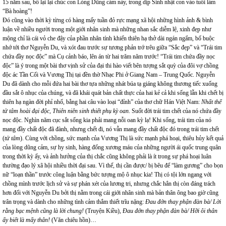
15 năm sau, bố lại lại chúc con Lòng Dũng cảm này, trong dịp Sinh nhật con vào tuổi làm
“Bà hoàng”!
Đó cũng vào thời kỳ từng có hàng mấy tuần đỏ rực mạng xã hội những hình ảnh & bình
luận về nhiều người trong một giới nhân sinh mà những nhan sắc diễm lệ, xinh đẹp như
mộng chỉ là cái vỏ che đậy của phần nhân tính khiến thiên hạ thở dài ngán ngẩm, bố buộc
nhớ tới thơ Nguyễn Du, và xót đau trước sự tương phản trớ trêu giữa “Sắc đẹp” và “Trái tim
chứa đầy nọc độc” mà Cụ cảnh báo, lên án từ hai trăm năm trước! “Trái tim chứa đầy nọc
độc” là ý trong một bài thơ vịnh sử của đại thi hào viết bên tượng sắt quỳ của đôi vợ chồng
độc ác Tần Cối và Vương Thị tại đền thờ Nhạc Phi ở Giang Nam – Trung Quốc. Nguyễn
Du đã dành cho mỗi đứa hai bài thơ tựa những nhát búa tạ giáng không thương tiếc xuống
đầu sắt ô nhục của chúng, và đã khái quát bản chất thực của hai kẻ cả khi sống lẫn khi chết bị
thiên hạ ngàn đời phỉ nhổ, bằng hai câu vào loại “đỉnh” của thơ chữ Hán Việt Nam:
Nhất thể
tử tâm hoài đại độc, Thiên niên sinh thiết phụ kỳ oan
. Suốt đời trái tim chết của nó chứa đầy
nọc độc. Nghìn năm cục sắt sống kia phải mang nỗi oan kỳ lạ! Khi sống, trái tim của nó
mang đầy chất độc đã đành, nhưng chết đi, nó vẫn mang đầy chất độc đó trong trái tim chết
(
tử tâm
). Cùng với chồng, sức mạnh của Vương Thị là sức mạnh phá hoại, thiêu hủy kết quả
của lòng dũng cảm, sự hy sinh, hàng đống xương máu của những người ái quốc trung quân
trong thời kỳ ấy, và ảnh hưởng của thị chắc cũng không phải là ít trong sự phá hoại luân
thường đạo lý xã hội nhiều thời đại sau. Vì thế, thị cần được/ bị bêu để “làm gương” cho bọn
nữ “loạn thần” trước công luận bằng bức tượng mộ ô nhục kia! Thị có tội lớn ngang với
chồng mình trước lịch sử và sự phán xét của lương tri, nhưng chắc hẳn thị còn đáng trách
hơn đối với Nguyễn Du bởi thị nằm trong cái giới nhân sinh mà bản thân ông bao giờ cũng
trân trọng và dành cho những tình cảm thắm thiết trĩu nặng:
Đau đớn thay phận đàn bà/ Lời
rằng bạc mệnh cũng là lời chung!
(Truyện Kiều),
Đau đớn thay phận đàn bà/ Hỡi ôi thân
ấy biết là mấy thân!
(Văn chiêu hồn)…