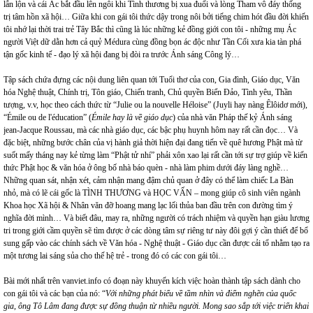
lẫn lộn và cái Ác bắt đầu lên ngôi khi Tình thương bị xua đuổi và lòng Tham vô đáy thống
trị tâm hồn xã hội… Giữa khi con gái tôi thức dậy trong nôi bởi tiếng chim hót đầu đời khiến
tôi nhớ lại thời trai trẻ Tây Bắc thì cũng là lúc những kẻ đồng giới con tôi - những mụ Ác
người Việt dữ dằn hơn cả quỷ Médura cùng đồng bọn ác độc như Tần Cối xưa kia tàn phá
tận gốc kinh tế - đạo lý xã hội đang bị đòi ra trước Ánh sáng Công lý…
Tập sách chứa đựng các nội dung liên quan tới Tuổi thơ của con, Gia đình, Giáo dục, Văn
hóa Nghệ thuật, Chính trị, Tôn giáo, Chiến tranh, Chủ quyền Biển Đảo, Tình yêu, Thần
tượng, v.v, học theo cách thức từ “Julie ou la nouvelle Héloise” (Juyli hay nàng Êlôidơ mới),
“Émile ou de l'éducation” (
Émile hay là về giáo dục
) của nhà văn Pháp thế kỷ Ánh sáng
jean-Jacque Roussau, mà các nhà giáo dục, các bậc phụ huynh hôm nay rất cần đọc… Và
đặc biệt, những bước chân của vị hành giả thời hiện đại đang tiến về quê hương Phật mà từ
suốt mấy tháng nay kẻ từng làm “Phật tử nhí” phải xôn xao lại rất cần tới sự trợ giúp về kiến
thức Phật học & văn hóa ở ông bố nhà báo quèn - nhà làm phim dưới đáy làng nghề…
Những quan sát, nhận xét, cảm nhận mang đậm chủ quan ở đây có thể làm chiếc La Bàn
nhỏ, mà có lẽ cái gốc là TÌNH THƯƠNG và HỌC VẤN – mong giúp cô sinh viên ngành
Khoa học Xã hội & Nhân văn đỡ hoang mang lạc lối thủa ban đầu trên con đường tìm ý
nghĩa đời mình… Và biết đâu, may ra, những người có trách nhiệm và quyền hạn giàu lương
tri trong giới cầm quyền sẽ tìm được ở các dòng tâm sự riêng tư này đôi gợi ý cần thiết để bổ
sung gấp vào các chính sách về Văn hóa - Nghệ thuật - Giáo dục cần được cải tổ nhằm tạo ra
một tương lai sáng sủa cho thế hệ trẻ - trong đó có các con gái tôi…
Bài mới nhất trên vanviet.info có đoạn này khuyến kích việc hoàn thành tập sách dành cho
con gái tôi và các bạn của nó: “
Với những phát biểu về tầm nhìn và điểm nghẽn của quốc
gia, ông Tô Lâm đang được sự đồng thuận từ nhiều người. Mong sao sắp tới việc triển khai