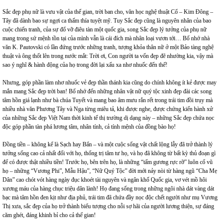
Sắc đẹp phụ nữ là vưu vật của thế gian, trời ban cho, văn học nghệ thuật Cổ – Kim Đông –
Tây đã dành bao sự ngợi ca thấm thía tuyệt mỹ. Tuy Sắc đẹp cũng là nguyên nhân của bao
cuộc chiến tranh, của sự đổ vỡ điêu tàn một quốc gia, song Sắc đẹp lý tưởng của phụ nữ
mang trong sứ mệnh tồn tại của mình vẫn là cái đích mà nhân loại vươn tới… Bố nhớ nhà
văn K. Pautovski có lần đứng trước những tranh, tượng khỏa thân nữ ở một Bảo tàng nghệ
thuật và ông thốt lên trong nước mắt: Trời ơi, Con người ta vốn đẹp đẽ nhường kia, vậy mà
sao ý nghĩ & hành động của họ trong đời lại xấu xa nhơ nhuốc đến thế!
Nhưng, góp phần làm nhơ nhuốc vẻ đẹp thần thánh kia cũng do chính không ít kẻ được may
mắn mang Sắc đẹp trời ban! Bố nhớ đến những nhân vật nữ quý tộc xinh đẹp đài các song
tâm hồn giá lạnh như bà chúa Tuyết và mang bao âm mưu rắn rết trong trái tim đồi trụy mà
nhiều nhà văn Phương Tây và Nga từng miêu tả, khi được nghe, được chứng kiến hành xử
của những Sắc đẹp Việt Nam thời kinh tế thị trường dị dạng này – những Sắc đẹp chứa nọc
độc góp phần tàn phá lương tâm, nhân tính, cả tính mệnh của đồng bào họ!
Đồng tiền – không kể là Sạch hay Bẩn – và một cuộc sống vật chất lộng lẫy đã trở thành lý
tưởng sống cao cả nhất đối với họ, thống trị tâm tư họ, và họ đã không từ bất kỳ thủ đoạn gì
để có được thật nhiều tiền! Trước họ, bên trên họ, là những “tấm gương rực rỡ” luôn cổ vũ
họ – những “Vương Phi”, Mẫu Hậu”, “Nữ Quý Tộc” đời mới nảy nòi từ hàng ngũ “Cha Mẹ
Dân” cao chót vót hàng ngày đục khoét tài nguyên và ngân khố Quốc gia, vơ vét mồ hôi
xương máu của hàng chục triệu dân lành! Họ đang sống trong những ngôi nhà dát vàng dát
bạc mà tâm hồn đen kịt như địa phủ, trái tim đã chứa đầy nọc độc chết người như mụ Vương
Thị xưa, sắc đẹp của họ trở thành biểu tượng cho nỗi sợ hãi của người lương thiện, sự đáng
căm ghét, đáng khinh bỉ cho cả thế gian!