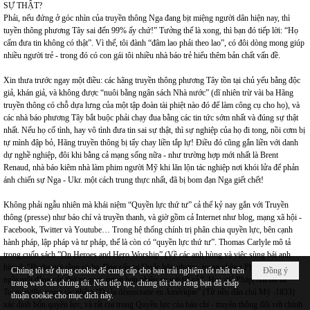
SỰ THẬT?
Phải, nếu đứng ở góc nhìn của truyền thông Nga đang bịt miệng người dân hiện nay, thì
tuyền thông phương Tây sai đến 99% ấy chứ!” Tưởng thế là xong, thì bạn đó tiếp lời: “Họ
cấm đưa tin không có thật”. Vì thế, tôi đành “đâm lao phải theo lao”, có đôi dòng mong giúp
nhiều người trẻ - trong đó có con gái tôi nhiều nhà báo trẻ hiểu thêm bản chất vấn đề.
Xin thưa trước ngay một điều: các hãng truyền thông phương Tây tồn tại chủ yếu bằng độc
giả, khán giả, và không được “nuôi bằng ngân sách Nhà nước” (dĩ nhiên trừ vài ba Hãng
truyền thông có chỗ dựa lưng của một tập đoàn tài phiệt nào đó để làm công cụ cho họ), và
các nhà báo phương Tây bắt buộc phải chạy đua bằng các tin tức sớm nhất và đúng sự thật
nhất. Nếu họ cố tình, hay vô tình đưa tin sai sự thật, thì sự nghiệp của họ đi tong, nồi cơm bị
tự mình đập bỏ, Hãng truyền thông bị tẩy chay liền tắp lự! Điều đó cũng gắn liền với danh
dự nghề nghiệp, đôi khi bằng cả mạng sống nữa - như trường hợp mới nhất là Brent
Renaud, nhà báo kiêm nhà làm phim người Mỹ khi lăn lộn tác nghiệp nơi khói lửa để phản
ánh chiến sự Nga - Ukr. một cách trung thực nhất, đã bị bom đạn Nga giết chết!
Không phải ngẫu nhiên mà khái niệm “Quyền lực thứ tư” cả thế kỷ nay gắn với Truyền
thông (presse) như báo chí và truyền thanh, và giờ gồm cả Internet như blog, mạng xã hội -
Facebook, Twitter và Youtube… Trong hệ thống chính trị phân chia quyền lực, bên cạnh
hành pháp, lập pháp và tư pháp, thế là còn có “quyền lực thứ tư”. Thomas Carlyle mô tả
trong cuốn sách ”On Heroes and Hero Worship” (Về các anh hùng và việc sùng bái anh
hùng): "Burke nói rằng có ba đẳng cấp tại Quốc hội, nhưng, trong phòng Phóng viên, có
Chúng tôi sử dụng cookie để cung cấp cho bạn trải nghiệm tốt nhất trên
Đồng ý
ngồi một đẳng cấp thứ tư quan trọng hơn nhiều so với tất cả ". Học giả Pháp, Alexis de
trang web của chúng tôi. Nếu tiếp tục, chúng tôi cho rằng bạn đã chấp
Tocqueville, trong tác phẩm “De la démocratie en Amérique” (Từ nền dân chủ Mỹ -1833)
thuận cookie cho mục đích này.
xác định bốn quyền lực, và rất coi trọng Quyền lực của báo chí - truyền thông đối với chính