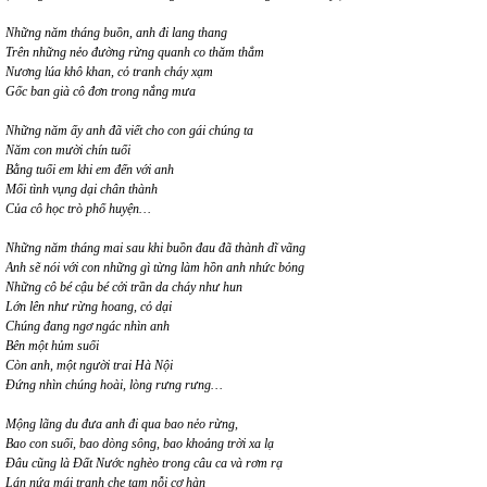
Những năm tháng buồn, anh đi lang thang
Trên những nẻo đường rừng quanh co thăm thẳm
Nương lúa khô khan, cỏ tranh cháy xạm
Gốc ban già cô đơn trong nắng mưa
Những năm ấy anh đã viết cho con gái chúng ta
Năm con mười chín tuổi
Bằng tuổi em khi em đến với anh
Mối tình vụng dại chân thành
Của cô học trò phố huyện…
Những năm tháng mai sau khi buồn đau đã thành dĩ vãng
Anh sẽ nói với con những gì từng làm hồn anh nhức bỏng
Những cô bé cậu bé cởi trần da cháy như hun
Lớn lên như rừng hoang, cỏ dại
Chúng đang ngơ ngác nhìn anh
Bên một hủm suối
Còn anh, một người trai Hà Nội
Đứng nhìn chúng hoài, lòng rưng rưng…
Mộng lãng du đưa anh đi qua bao nẻo rừng,
Bao con suối, bao dòng sông, bao khoảng trời xa lạ
Đâu cũng là Đất Nước nghèo trong câu ca và rơm rạ
Lán nứa mái tranh che tạm nỗi cơ hàn