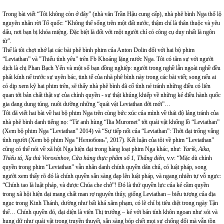
Trong bài viết “Tôi không còn ở đây” (nhà văn Trần Hậu cung cấp), nhà phê bình Nga thổ lộ
nguyên nhân rời Tổ quốc: “Không thể sống trên một đất nước, thậm chí là thân thuộc và yêu
dấu, nơi bạn bị khóa miệng. Đặc biệt là đối với một người chỉ có công cụ duy nhất là ngôn
từ”.
Thế là tôi chợt nhớ lại các bài phê bình phim của Anton Dolin đối với hai bộ phim
“Leviathan” và "Thiếu tình yêu" trên Fb Khoảng lặng nước Nga. Tôi có tâm sự với người
dịch là chị Phan Bạch Yến và một số bạn đồng nghiệp: người trong nghề lẫn ngoài nghề đều
phải kính nể trước sự uyên bác, tinh tế của nhà phê bình này trong các bài viết; song nếu ai
có dịp xem kỹ hai phim trên, sẽ thấy nhà phê bình đã cố tình né tránh những điều có liên
quan tới bản chất thật sự của chính quyền - sự thật khủng khiếp về những kẻ điều hành quốc
gia đang dung túng, nuôi dưỡng những “quái vật Leviathan đời mới”…
Tôi đã viết hai bài về hai bộ phim Nga trên cùng bức xúc của mình về thái độ lảng tránh của
nhà phê bình danh tiếng nọ: “Từ anh hùng “Ilia Muromet” tới quái vật khổng lồ “Leviathan”
(Xem bộ phim Nga “Leviathan” 2014) và “Sự tiếp nối của “Leviathan”: Thời đại trống vắng
tình người (Xem bộ phim Nga "Нелюбовь", 2017). Kết luận của tôi về phim “Leviathan”
cũng có thể nói về xã hội Nga hiện đại trong hàng loạt phim Nga khác, như:
Yarik, Aika,
Thiếu tá, Xạ thủ Vorosinhov, Cửa hàng thực phẩm số 1, Thằng điên
, v.v: “Mặc dù chính
quyền trong phim “Leviathan” vẫn nhân danh chính quyền dân chủ, có luật pháp, song
người xem thấy rõ đó là chính quyền sẵn sàng đạp lên luật pháp, và ngang nhiên tự vỗ ngực:
“Chính tao là luật pháp, và được Chúa che chở”! Đó là thứ quyền lực của kẻ cầm quyền
trong xã hội hiện đại mang chất man rợ nguyên thủy, giống Leviathan – biểu tượng của địa
ngục trong Kinh Thánh, dường như bất khả xâm phạm, có lẽ chỉ bị tiêu diệt trong ngày Tận
thế… Chính quyền đó, đại diện là viên Thị trưởng – kẻ với bản tính khôn ngoan như sói và
hung dữ như quái vật trong truyền thuyết, sẵn sàng bóp chết mọi sự chống đối mà vẫn tồn