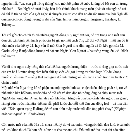
nguyên mẫu “các con gái Tổng thống” cho một bộ phim về cuộc khủng bố bắt con tin trong
nhà hát*… Bởi Ngài sẽ cười khẩy, bản lĩnh chính khách mang màu phát xít của ngài sẽ coi
đó chỉ là trò đa cảm của giới nghệ sĩ chuyên giải trí cho dân no đủ sặc rượu bia, bởi Ngài đã
quá xa cách các đồng hương vĩ đại của Ngài là Pushkin, Gogol, Turgenev, Tsékhov, L.
Tolstoy…
Tôi chỉ gửi cho chính tôi và những người đồng suy nghĩ với tôi, để tìm trong ánh mắt đau
đớn cầu xin bình yên hạnh phúc của bé gái nọ một cách ứng xử đối với Ngài – một tên đồ tể
khát máu của thế kỷ 21, hay vẫn là một Con Người như định nghĩa và lời kêu gọi của M.
Gorki, cũng là một đồng hương vĩ đại của Ngài: “Con Người – hai tiếng vang lên kiêu hãnh
biết bao”!
Và tôi như nghe thấy tiếng thét của biết bao người lương thiện – trước những giọt nước mắt
của em bé Ukraine đang cầm biển chữ tự viết kêu gọi lương tri nhân loại: “Cháu không
muốn chiến tranh” – tiếng thét căm giận đối với những kẻ tiến hành chiến tranh và bênh vực
chiến tranh!
Một nhà văn Nga từng kể số phận của một người lính sau cuộc chiến chống phát xít, trở về
nhà mình bên hố bom, trước đứa bé mồ côi và đơn độc như ông, ông đã chảy nước mắt…
Người đàn ông khi rơi vào tận đáy nỗi khổ đau, từng trải qua bao cảnh “địa ngục trần gian”,
làm gì còn nước mắt nữa, thế mà vẫn phải khóc cho nỗi khổ đau của đồng loại – và nhà văn
viết: “Điều quan trọng là đừng để trẻ con nhìn thấy nước mắt đàn ông phải chảy” (
Số phận
một con người
. M. Sholokhov).
Còn nước mắt của một đứa trẻ, chưa hiểu lý do vì sao mình và người thân đau khổ, ở cái tuổi
nếu có khóc thì chỉ là hờn dỗi, nũng nịu cha mẹ anh chị. Đôi mắt trẻ thơ, thời đại nào cũng