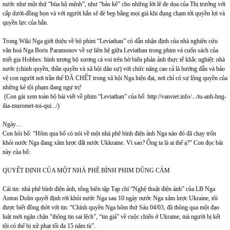
nước như một thứ “bùa hộ mệnh”, như “bảo kê” cho những lời lẽ đe dọa của Thị trưởng với
cấp dưới-đồng bọn và với người hắn sẽ đè bẹp bằng mọi giá khi đụng chạm tới quyền lợi và
quyền lực của hắn.
Trong Wiki Nga giới thiệu về bộ phim “Leviathan” có dẫn nhận định của nhà nghiên cứu
văn hoá Nga Boris Paramonov về sự liên hệ giữa Leviathan trong phim và cuốn sách của
triết gia Hobbes: hình tượng bộ xương cá voi trên bờ biển phản ảnh thực tế khắc nghiệt: nhà
nước (chính quyền, thần quyền và xã hội dân sự) với chức năng cao cả là hướng dẫn và bảo
vệ con người nơi trần thế ĐÃ CHẾT trong xã hội Nga hiện đại, nơi chỉ có sự lộng quyền của
những kẻ tội phạm đang ngự trị!
(Con gái xem toàn bộ bài viết về phim “Leviathan” của bố:
http://vanviet.info/.../tu-anh-hng-
ilia-muromet-toi-qui.../)
Ngày…
Con hỏi bố: “Hôm qua bố có nói về một nhà phê bình điện ảnh Nga nào đó đã chạy trốn
khỏi nước Nga đang xâm lược đất nước Ukkraine. Vì sao? Ông ta là ai thế ạ?” Con đọc bài
này của bố:
QUYẾT ĐỊNH CỦA MỘT NHÀ PHÊ BÌNH PHIM DŨNG CẢM
Cái tin: nhà phê bình điện ảnh, tổng biên tập Tạp chí “Nghệ thuật điện ảnh” của LB Nga
Anton Dolin quyết định rời khỏi nước Nga sau 10 ngày nước Nga xâm lược Ukraine, tôi
được biết đồng thời với tin: “Chính quyền Nga hôm thứ Sáu 04/03, đã thông qua một đạo
luật mới ngăn chặn "thông tin sai lệch", “tin giả” về cuộc chiến ở Ukraine, mà người bị kết
tội có thể bị xử phạt tối đa 15 năm tù”.