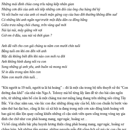
Những mái đình chùa cong trĩu nặng kiếp nhân gian
Những cơn đói của anh nối tiếp những cơn đói của ông cha hàng thế kỷ
Và nỗi buồn vui của anh có muối mặn gừng cay của bao đời thường không đếm xuể
Có những khi anh ngẩn ngơ trước một điệu dân ca đồng bằng
Giữa trưa nắng chói chang, trên vùng quê mới
Núi lại núi, mây giăng vời vợi
Giờ em ở đâu, sau núi và thời gian ?
Anh đã viết cho con gái chúng ta năm con mười chín tuổi
Bằng tuổi em khi em đến với anh
Mặc dù không biết đến khi nào con mới ra đời
Anh không hình dung nổi ra con
Song những gì anh yêu, anh buồn và mong mỏi
Sẽ in dấu trong tâm hồn con
Năm con mười chín tuổi…
“Khi người ta 19 tuổi, người ta là bà hoàng” – đó là một câu trong bộ tiểu thuyết sử thi “Con
đường đau khổ” của nhà văn Nga A. Tolstoy mà bố từng lấy làm đề từ cho bài cảm ngôn
trên, từ những năm bố còn là một chàng trai mơ mộng lang thang trên những nẻo rừng Tây
Bắc. Vài chục năm sau, vào lúc con đọc những dòng này của bố, khi con chuẩn bị bước vào
năm thứ hai đại học, cũng là lúc cả xã hội ta đang trong một cơn xáo động kinh hoàng với
bao giá trị đảo lộn quay cuồng khiến những cô cậu sinh viên quen sống trong vòng tay gia
đình che chở như con phải hoang mang, ngơ ngác, hoảng sợ…
Và bố cùng nhiều bậc phụ huynh lương thiện cũng phải hoang mang, ngơ ngác, hoảng sợ
chẳng kém, bởi những tấm gương, những nguyên mẫu đời sống-lịch sử mà các con cần noi