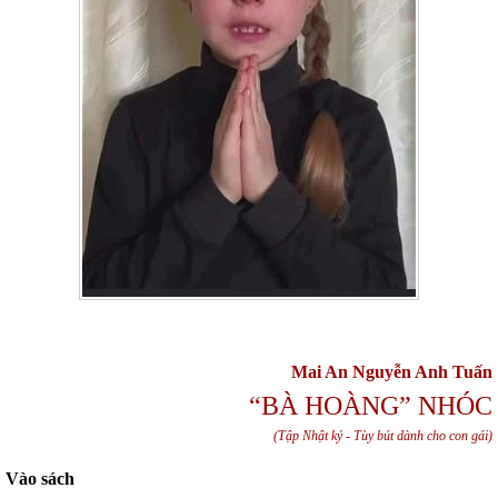
Mai An Nguyễn Anh Tuấn
“BÀ HOÀNG” NHÓC
(Tập Nhật ký - Tùy bút dành cho con gái)
Vào sách