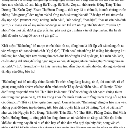
theo như các bậc nữ anh hùng Bà Trưng, Bà Triệu, Zoya… thời trước, Đặng Thùy Trâm,
Dương Thị Xuân Quý, Phạm Thị Đoan Trang… thời nay đã bị chìm đi, bị nuốt chửng trước
những “tấm gương” đen ngòm mà bố từng miêu tả trong bài viết “Sắc đẹp và trái tim chứa
đầy nọc độc” (vanviet.info): những “mẫu hậu”, “nữ hoàng”, “hoa hậu”, “đại sứ văn hóa-tình
yêu”, v.v. mang cái vỏ mỹ miều đã/ đang/ sẽ liên kết với những “thế lực đen”, “quyền lực
nhóm” đủ mọi cấp đương góp phần tàn phá mọi giá trị nhân văn tốt đẹp mà bao thế hệ đã
phải đổ máu xương để tạo ra và gìn giữ…
Khái niệm “Bà hoàng” bố mượn ở trên khác rất xa, đúng hơn là đối lập với cái mà người ta
vẫn vỗ ngực rêu rao về tính chất “Quý tộc”, “Tinh hoa” của những kẻ ở tầng lớp thượng lưu
thối nát, hư hỏng hiện nay đương tìm cách đục khoét ngân khố quốc gia, hút máu dân lành,
chiếm dụng đất rừng để sống ngập ngụa xa hoa, để ngang nhiên hưởng thụ “những bữa ăn
láo xược” (Lưu Trọng Lư) – kệ thây và trâng tráo dẫm đạp lên nỗi khổ đau đói nghèo đã tới
tận đáy của đồng bào họ!
“Bà hoàng” mà bố nói đây chính là một Tư cách sống đàng hoàng, tử tế, khi con hiểu rõ về
giá trị cùng trách nhiệm của bản thân mình trước Tổ quốc và Nhân dân – dù là một “Nhân
dân” từng được nhà văn Vũ Thư Hiên khái quát: “Thế hệ chúng tôi bất hạnh: chúng tôi ra
đời trong thân phận nô lệ, lớn lên trong khói lửa chiến tranh và trưởng thành trong nỗi sợ hãi
các đồng chí” (Hồi ký
Đêm giữa ban ngày
). Con sẽ là một “Bà hoàng” đáng tự hào như vậy,
không phải để được tuyên dương trên báo chí, truyền hình mà để những “thế hệ bất hạnh”
như các bác Nguyễn Hữu Đang, Trần Độ, Trần Dần, Vũ Thư Hiên, Phùng Quán, Bùi Minh
Quốc, Hoàng Hưng… cũng phải ấm lòng, được an ủi, và thêm tin rằng: cái Dân tộc khốn
khổ đau thương này dù có bị cố tình hay vô tình đưa vào quỹ đạo hủy diệt, song vẫn có