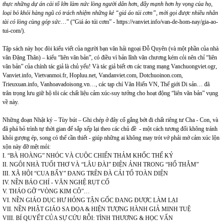
thực những dự án cải tổ lớn làm nức lòng người dân hơn, đẩy mạnh hơn hy vọng của họ,
loại bỏ khỏi hàng ngũ có trách nhiệm những kẻ “giá áo túi cơm”, mời gọi được nhiều nhân
tài có lòng cùng góp sức
…” (“Giá áo túi cơm” -
https://vanviet.info/van-de-hom-nay/gia-ao-
tui-com/)
.
Tập sách này học đòi kiểu viết của người bạn văn hải ngoại Đỗ Quyên (và một phần của nhà
văn Đặng Thân) – kiểu “liên văn bản”, có điều vì bản lĩnh văn chương kém cỏi nên chỉ “liên
văn bản” của chính tác giả là chủ yếu! Và tác giả biết ơn các trang mạng Vanchuongviet.ogr,
Vanviet.info, Vietvanmoi.fr, Hopluu.net, Vandanviet.com, Dotchuoinon.com,
Trieuxuan.info, Vanhoavadoisong.vn…, các tạp chí Văn Hiến VN, Thế giới Di sản… đã
trân trọng lưu giữ hộ tôi các chất liệu cảm xúc-suy tưởng cho hoạt động “liên văn bản” vụng
về này.
Những đoạn Nhật ký – Tùy bút – Ghi chép ở đây cố gắng bớt đi chất riêng tư Cha - Con, và
đã phá bỏ trình tự thời gian để sắp xếp lại theo các chủ đề - một cách tương đối không tránh
khỏi gượng ép, song có thể cần thiết - giúp những ai không may trót vớ phải mớ cảm xúc lộn
xộn này đỡ mệt mỏi:
I. “BÀ HOÀNG” NHÓC VÀ CUỘC CHIẾN THẢM KHỐC THẾ KỶ
II. NGÔI NHÀ TUỔI THƠ VÀ “LÂU ĐÀI” ĐIỆN ẢNH TRONG “HỐ THẲM”
III. XÃ HỘI “CUA BẤY” ĐANG TRÊN ĐÀ CẢI TỔ TOÀN DIỆN
IV. NỀN BÁO CHÍ - VĂN NGHỆ RỤT CỔ
V. THÁO GỠ “VÒNG KIM CÔ”…
VI. NỀN GIÁO DỤC HƯ HỎNG TẬN GỐC ĐANG ĐƯỢC LÀM LẠI
VII. NỀN PHẬT GIÁO SA ĐỌA & HIỆN TƯỢNG HÀNH GIẢ MINH TUỆ
VIII. BÍ QUYẾT CỦA SỰ CỨU RỖI: TÌNH THƯƠNG & HỌC VẤN