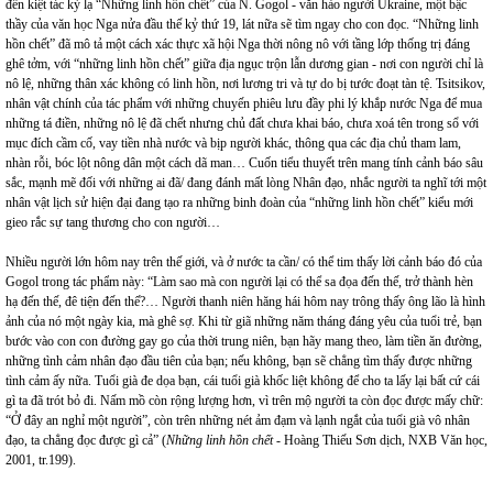
đến kiệt tác kỳ lạ “Những linh hồn chết” của N. Gogol - văn hào người Ukraine, một bậc
thầy của văn học Nga nửa đầu thế kỷ thứ 19, lát nữa sẽ tìm ngay cho con đọc. “Những linh
hồn chết” đã mô tả một cách xác thực xã hội Nga thời nông nô với tầng lớp thống trị đáng
ghê tởm, với “những linh hồn chết” giữa địa ngục trộn lẫn dương gian - nơi con người chỉ là
nô lệ, những thân xác không có linh hồn, nơi lương tri và tự do bị tước đoạt tàn tệ. Tsitsikov,
nhân vật chính của tác phẩm với những chuyến phiêu lưu đầy phi lý khắp nước Nga để mua
những tá điền, những nô lệ đã chết nhưng chủ đất chưa khai báo, chưa xoá tên trong sổ với
mục đích cầm cố, vay tiền nhà nước và bịp người khác, thông qua các địa chủ tham lam,
nhàn rỗi, bóc lột nông dân một cách dã man… Cuốn tiểu thuyết trên mang tính cảnh báo sâu
sắc, mạnh mẽ đối với những ai đã/ đang đánh mất lòng Nhân đạo, nhắc người ta nghĩ tới một
nhân vật lịch sử hiện đại đang tạo ra những binh đoàn của “những linh hồn chết” kiểu mới
gieo rắc sự tang thương cho con người…
Nhiều người lớn hôm nay trên thế giới, và ở nước ta cần/ có thể tim thấy lời cảnh báo đó của
Gogol trong tác phẩm này: “Làm sao mà con người lại có thể sa đọa đến thế, trở thành hèn
hạ đến thế, đê tiện đến thế?… Người thanh niên hăng hái hôm nay trông thấy ông lão là hình
ảnh của nó một ngày kia, mà ghê sợ. Khi từ giã những năm tháng đáng yêu của tuổi trẻ, bạn
bước vào con con đường gay go của thời trung niên, bạn hãy mang theo, làm tiền ăn đường,
những tình cảm nhân đạo đầu tiên của bạn; nếu không, bạn sẽ chẳng tìm thấy được những
tình cảm ấy nữa. Tuổi già đe dọa bạn, cái tuổi già khốc liệt không để cho ta lấy lại bất cứ cái
gì ta đã trót bỏ đi. Nấm mồ còn rộng lượng hơn, vì trên mộ người ta còn đọc được mấy chữ:
“Ở đây an nghỉ một người”, còn trên những nét ảm đạm và lạnh ngắt của tuổi già vô nhân
đạo, ta chẳng đọc được gì cả” (
Những linh hồn chết
- Hoàng Thiếu Sơn dịch, NXB Văn học,
2001, tr.199).