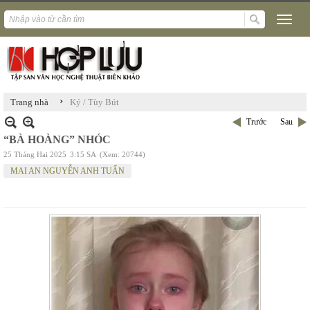
›
Trang nhà
Ký / Tùy Bút
Trước
Sau
“BÀ HOÀNG” NHÓC
25 Tháng Hai 2025
3:15 SA
(Xem: 20744)
MAI AN NGUYỄN ANH TUẤN