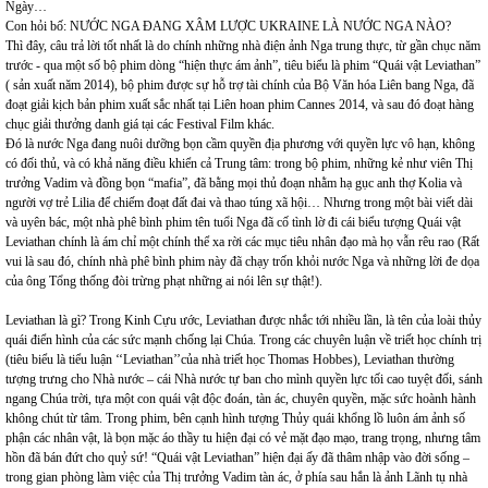
Ngày…
Con hỏi bố: NƯỚC NGA ĐANG XÂM LƯỢC UKRAINE LÀ NƯỚC NGA NÀO?
Thì đây, câu trả lời tốt nhất là do chính những nhà điện ảnh Nga trung thực, từ gần chục năm
trước - qua một số bộ phim dòng “hiện thực ám ảnh”, tiêu biểu là phim “Quái vật Leviathan”
( sản xuất năm 2014), bộ phim được sự hỗ trợ tài chính của Bộ Văn hóa Liên bang Nga, đã
đoạt giải kịch bản phim xuất sắc nhất tại Liên hoan phim Cannes 2014, và sau đó đoạt hàng
chục giải thưởng danh giá tại các Festival Film khác.
Đó là nước Nga đang nuôi dưỡng bọn cầm quyền địa phương với quyền lực vô hạn, không
có đối thủ, và có khả năng điều khiển cả Trung tâm: trong bộ phim, những kẻ như viên Thị
trưởng Vadim và đồng bọn “mafia”, đã bằng mọi thủ đoạn nhằm hạ gục anh thợ Kolia và
người vợ trẻ Lilia để chiếm đoạt đất đai và thao túng xã hội… Nhưng trong một bài viết dài
và uyên bác, một nhà phê bình phim tên tuổi Nga đã cố tình lờ đi cái biểu tượng Quái vật
Leviathan chính là ám chỉ một chính thể xa rời các mục tiêu nhân đạo mà họ vẫn rêu rao (Rất
vui là sau đó, chính nhà phê bình phim này đã chạy trốn khỏi nước Nga và những lời đe dọa
của ông Tổng thống đòi trừng phạt những ai nói lên sự thật!).
Leviathan là gì? Trong Kinh Cựu ước, Leviathan được nhắc tới nhiều lần, là tên của loài thủy
quái điển hình của các sức mạnh chống lại Chúa. Trong các chuyên luận về triết học chính trị
(tiêu biểu là tiểu luận ‘‘Leviathan’’của nhà triết học Thomas Hobbes), Leviathan thường
tượng trưng cho Nhà nước – cái Nhà nước tự ban cho mình quyền lực tối cao tuyệt đối, sánh
ngang Chúa trời, tựa một con quái vật độc đoán, tàn ác, chuyên quyền, mặc sức hoành hành
không chút từ tâm. Trong phim, bên cạnh hình tượng Thủy quái khổng lồ luôn ám ảnh số
phận các nhân vật, là bọn mặc áo thầy tu hiện đại có vẻ mặt đạo mạo, trang trọng, nhưng tâm
hồn đã bán đứt cho quỷ sứ! “Quái vật Leviathan” hiện đại ấy đã thâm nhập vào đời sống –
trong gian phòng làm việc của Thị trưởng Vadim tàn ác, ở phía sau hắn là ảnh Lãnh tụ nhà