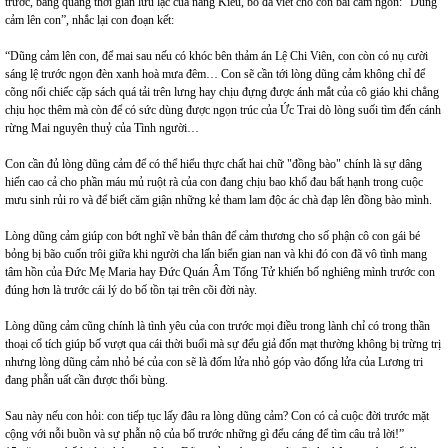
trước, bằng quãng thời gian lưu lạc của nàng Kiều, bố đã viết cho con bài cảm ngôn: “Dũng
cảm lên con”, nhắc lại con đoạn kết:
“Dũng cảm lên con, để mai sau nếu có khóc bên thảm án Lệ Chi Viên, con còn có nụ cười
sáng lệ trước ngọn đèn xanh hoà mưa đêm… Con sẽ cần tới lòng dũng cảm không chỉ để
cõng nổi chiếc cặp sách quá tải trên lưng hay chịu đựng được ánh mắt của cô giáo khi chẳng
chịu học thêm mà còn để có sức dùng được ngọn trúc của Ức Trai dò lòng suối tìm đến cánh
rừng Mai nguyên thuỷ của Tình người…
Con cần đủ lòng dũng cảm để có thể hiểu thực chất hai chữ "đồng bào" chính là sự dâng
hiến cao cả cho phần máu mủ ruột rà của con đang chịu bao khổ đau bất hạnh trong cuộc
mưu sinh rủi ro và để biết căm giận những kẻ tham lam độc ác chà đạp lên đồng bào mình.
Lòng dũng cảm giúp con bớt nghĩ về bản thân để cảm thương cho số phận cô con gái bé
bỏng bị bão cuốn trôi giữa khi người cha lấn biển gian nan và khi đó con đã vô tình mang
tâm hồn của Đức Mẹ Maria hay Đức Quán Âm Tống Tử khiến bố nghiêng mình trước con
đúng hơn là trước cái lý do bố tồn tại trên cõi đời này.
Lòng dũng cảm cũng chính là tình yêu của con trước mọi điều trong lành chỉ có trong thần
thoại cổ tích giúp bố vượt qua cái thời buổi mà sự đểu giả đốn mạt thường không bị trừng trị
nhưng lòng dũng cảm nhỏ bé của con sẽ là đốm lửa nhỏ góp vào đống lửa của Lương tri
đang phẫn uất cần được thổi bùng.
Sau này nếu con hỏi: con tiếp tục lấy đâu ra lòng dũng cảm? Con có cả cuộc đời trước mặt
cộng với nỗi buồn và sự phẫn nộ của bố trước những gì đểu cáng để tìm câu trả lời!”