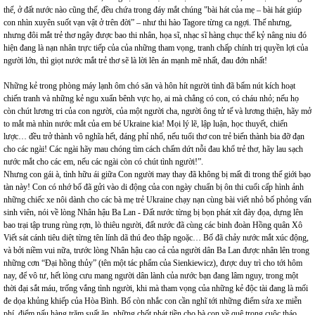
thế, ở đất nước nào cũng thế, đều chứa trong đáy mắt chúng "bài hát của mẹ – bài hát giúp
con nhìn xuyên suốt vạn vật ở trên đời” – như thi hào Tagore từng ca ngợi. Thế nhưng,
nhưng đôi mắt trẻ thơ ngây được bao thi nhân, họa sĩ, nhạc sĩ hàng chục thế kỷ nâng niu đó
hiện đang là nạn nhân trực tiếp của của những tham vọng, tranh chấp chính trị quyền lợi của
người lớn, thì giọt nước mắt trẻ thơ sẽ là lời lên án mạnh mẽ nhất, đau đớn nhất!
Những kẻ trong phòng máy lạnh ôm chó săn và hôn hít người tình đã bấm nút kích hoạt
chiến tranh và những kẻ ngu xuẩn bênh vực họ, ai mà chẳng có con, có cháu nhỏ; nếu họ
còn chút lương tri của con người, của một người cha, người ông tử tế và lương thiện, hãy mở
to mắt mà nhìn nước mắt của em bé Ukraine kia! Mọi lý lẽ, lập luận, học thuyết, chiến
lược… đều trở thành vô nghĩa hết, đáng phỉ nhổ, nếu tuổi thơ con trẻ biến thành bia đỡ đạn
cho các ngài! Các ngài hãy mau chóng tìm cách chấm dứt nỗi đau khổ trẻ thơ, hãy lau sạch
nước mắt cho các em, nếu các ngài còn có chút tình người!”.
Nhưng con gái à, tình hữu ái giữa Con người may thay đã không bị mất đi trong thế giới bạo
tàn này! Con có nhớ bố đã gửi vào di động của con ngày chuẩn bị ôn thi cuối cấp hình ảnh
những chiếc xe nôi dành cho các bà mẹ trẻ Ukraine chạy nạn cùng bài viết nhỏ bố phỏng vấn
sinh viên, nói về lòng Nhân hậu Ba Lan - Đất nước từng bị bọn phát xít đày đọa, dựng lên
bao trại tập trung rùng rợn, lò thiêu người, đất nước đã cùng các binh đoàn Hồng quân Xô
Viết sát cánh tiêu diệt từng tên lính dã thú đeo thập ngoặc… Bố đã chảy nước mắt xúc động,
và bởi niềm vui nữa, trước lòng Nhân hậu cao cả của người dân Ba Lan được nhân lên trong
những cơn “Đại hồng thủy” (tên một tác phẩm của Sienkiewicz), được duy trì cho tới hôm
nay, để vô tư, hết lòng cưu mang người dân lành của nước bạn đang lâm nguy, trong một
thời đại sắt máu, trống vắng tình người, khi mà tham vọng của những kẻ độc tài đang là mối
đe dọa khủng khiếp của Hòa Bình. Bố còn nhắc con cần nghĩ tới những điểm sửa xe miễn
phí, điểm nấu hàng trăm suất ăn, những chốt phát tiền cho bà con về quê trong cuộc tháo