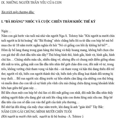
IX. NHỮNG NGƯỜI THÂN YÊU CỦA CON
Xin trích một chương đầu:
I. “BÀ HOÀNG” NHÓC VÀ CUỘC CHIẾN THẢM KHỐC
THẾ KỶ
Ngày…
Năm con gái bước vào tuổi mà nhà văn người Nga A. Tolstoy bảo "Khi người ta mười chín
tuổi người ta là bà hoàng" thì "Bà Hoàng" nhóc chẳng hiểu lôi ra từ đâu con búp bê mà bố
mua cho từ 18 năm trước ngắm nghía rồi hỏi "Nó có giống con hồi ấy không hở bố?"...
Hôm ấy bố lang thang trong gian hàng thú bông và thấy hoang mang, không biết chọn cho
con gái thứ đồ chơi đầu tiên nào đây? Thú bông hình thỏ, hình gấu, hình vịt, hình gấu, hình
chú lùn… Chúng nhiều màu sắc, nhiều dáng vẻ, nhưng đều có chung một điểm giống nhau:
đôi mắt to tròn, giống mắt con lần đầu tiên nhìn thế giới chào đón con; đôi mắt vô tư, trong
trẻo, không vướng chút tham vọng và hận thù - cái tham vọng và hận thù đang thiêu đốt trẻ
thơ, người vô tội, biến con người thành thú vật, biến tình yêu đồng loại thành đối tượng bị
truy đuổi… Bố run người xúc động trước sự hồn nhiên câm lặng của những con thú bông
và muốn đem cho con tất cả sự bình yên vĩnh cửu mà chúng chứa đựng trong khoảnh khắc
hữu hạn giữa thế gian này…
Bố liền chọn một con búp bê chú lùn có đôi mắt giống con nhất, đôi mắt lần đầu nhìn thấy
những người thân yêu đang ghé sát môi lên vầng trán con thơm lừng mùi sữa mẹ. Búp bê
đầu tiên của con sẽ dẫn con vào thế giới của tình yêu thương…
Bố nhớ lại đôi dòng của mấy chục năm trước, khi đang là anh “giáo khổ” Tây Bắc:
NĂM CON GÁI CHÚNG MÌNH MƯỜI CHÍN TUỔI
(Khi người ta mười chín tuổi, người ta là bà hoàng
- A. Tolstoy )