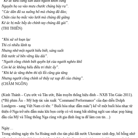
“Kẻ ác kiêu căng săn đuổi người khốn cùng
Nguyện họ sa vào mưu chước chúng bày ra”.
“Các dân đã sa xuống hố mà chúng đã đào;
Chân của họ mắc vào lưới mà chúng đã giăng
Kẻ ác bị mắc bẫy do chính tay chúng đã gài”.
(THI THIÊN)
“Khi xứ sở loạn lạc
Thì có nhiều lãnh tụ
Nhưng nhờ một người hiểu biết, sáng suốt
Đất nước sẽ bền vững lâu dài”.
“Người công chính biết quyền lợi của người nghèo khổ
Còn kẻ ác không hiểu điều tri thức ấy”.
“Khi kẻ ác tăng thêm thì tội lỗi cũng gia tăng
Nhưng người công chính sẽ thấy sự sụp đổ của chúng”.
(CHÂM NGÔN)
(Kinh Thánh – Cựu ước và Tân ước, Bản truyền thống hiệu đính – NXB Tôn Giáo 2011).
(*Bộ phim Âu – Mỹ hợp tác sản xuất: "Command Performance" của đạo diễn Dolph
Lundgren - sang Việt Nam có tên: “ Buổi hòa nhạc đẫm máu”) kể về một buổi hòa nhạc từ
thiện ở Nga trở nên đẫm máu khi bọn cướp có vũ trang bắt những ngôi sao nhạc pop hàng
đầu của Mỹ và Tổng thống Nga cùng với gia đình ông ta để làm con tin…)
Ngày…
Trong những ngày tên Sa Hoàng mới cho tàn phá đất nước Ukrraine xinh đẹp, bố bỗng nhớ