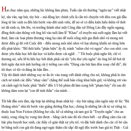
H
ai chục năm qua, những lúc không làm phim, Tuấn cận tôi thường “ngứa tay” viết nhật
ký, tản văn, tạp bút, tùy bút – mà động lực chính yếu là cần trò chuyện với đứa con gái đầu
lòng từ lúc sinh ra đến khi bước vào đời sinh viên, để nó sẽ có điều kiện hiểu thêm về thời
nó đã sinh ra, lớn lên, và trưởng thành như một Công dân xứ Đông Lào đầy ngổn ngang;
đồng thời cảm thông với ông bố vào tuổi làm lễ “Khao” cổ truyền mà suốt ngày lầm lụi viết
thuê, làm các loại phim thượng vàng hạ cám để nuôi sống một gia đình nhỏ và mong nói
được điều gì đó với Cuộc đời – điều mong mỏi nhỏ nhoi vô hại nhưng khiến nó từng hờn
dỗi phát khóc: “Bố thôi kiểu “phản biện” ấy đi, tránh “mồm chó vó ngựa” cho con nhờ, con
được yên thân học hết đại học và kiếm được cái nghề…” Tôi buộc phải nghe lời, chỉ vì
thương nó, nếu lỡ bị liên lụy bởi dính phải cái tội “yêu thư yêu ngôn” do ông bố dở hơi từ
thời ngây dại trót ảnh hưởng cái ý tưởng cao siêu “Dùng cán bút làm đòn xoay chế độ”, thì
tôi thực có tội và đáng ân hận lắm…
Vậy thì đành nhét những suy tư ẩn ức vào trang viết dành riêng cho nó, không phải lo tìm
cách né tránh các điều “nhạy cảm” chẳng thể xuất bản công khai hiện giờ, và không rơi vào
cái cảnh ngộ bị buộc phải “thiến” đến 1/3 bộ phim đã làm xong bởi “phạm húy” rồi sau đó
không dám xem lại “con đẻ tinh thần” của mình…
Tôi bắt đầu sưu tầm, tập hợp lại những đoạn nhật ký - tùy bút nặng cảm ngôn này từ lúc “Bà
Hoàng nhóc” nhà tôi bước vào giảng đường Đại học; chúng là những lát cắt tự sự riêng tư,
thuộc loại Non Fiction (Không hư cấu, kể cả những cái tạm gọi là “Truyện ngắn” cho an
toàn), song cũng hy vọng tìm được - bằng cách nào đó tôi chưa biết - sự đồng cảm của các
bậc phụ huynh học sinh, các thầy cô giáo thật sự yêu trẻ, và đặc biệt dành cho các cô bé cậu
bé bằng tuổi con gái tôi đang ngơ ngác thậm chí sắp/ đã ngộ độc trước bao giá trị Thật – Giả