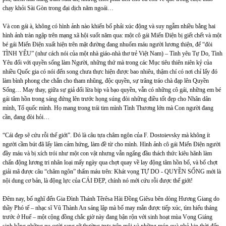
chạy khỏi Sài Gòn trong đại dịch năm ngoái…
Và con gái à, không có hình ảnh nào khiến bố phải xúc động và suy ngẫm nhiều bằng hai
hình ảnh tràn ngập trên mạng xã hội suốt năm qua: một cô gái Miến Điện bị giết chết và một
bé gái Miến Điện xuất hiện trên mặt đường đang nhuốm máu người lương thiện, để “đòi
TÌNH YÊU” (như cách nói của một nhà giáo-nhà thơ trẻ Việt Nam) – Tình yêu Tự Do, Tình
Yêu đối với quyền sống làm Người, những thứ mà trong các Mục tiêu thiên niên kỷ của
nhiều Quốc gia có nói đến song chưa thực hiện được bao nhiêu, thậm chí có nơi chỉ lấy đó
làm bình phong che chắn cho tham nhũng, độc quyền, sự trâng tráo chà đạp lên Quyền
Sống… May thay, giữa sự giả dối lừa bịp và bạo quyền, vẫn có những cô gái, những em bé
gái tâm hồn trong sáng đứng lên trước họng súng đòi những điều tốt đẹp cho Nhân dân
mình, Tổ quốc mình. Họ mang trong trái tim mình Tình Thương lớn mà Con người đang
cần, đang đòi hỏi…
“Cái đẹp sẽ cứu rỗi thế giới”. Đó là câu tựa châm ngôn của F. Dostoievsky mà không ít
người cầm bút đã lấy làm cảm hứng, làm đề từ cho mình. Hình ảnh cô gái Miến Điện người
đầy máu và bị xích trói như một con vật nhưng vẫn ngẩng đầu thách thức kiêu hãnh làm
chấn động lương tri nhân loại mấy ngày qua chợt quay về lay động tâm hồn bố, và bố chợt
giải mã được câu “châm ngôn” thấm máu trên: Khát vọng TỰ DO - QUYỀN SỐNG mới là
nội dung cơ bản, là động lực của CÁI ĐẸP, chính nó mới cứu rỗi được thế giới!
Đêm nay, bố nghĩ đến Gia Đình Thánh Têrêsa Hài Đồng Giêsu bên dòng Hương Giang do
thầy Phó tế – nhạc sĩ Vũ Thành An sáng lập mà bố may mắn được tiếp xúc, tìm hiểu tháng
trước ở Huế – một cộng đồng chắc giờ này đang bận rộn với sinh hoạt mùa Vọng Giáng