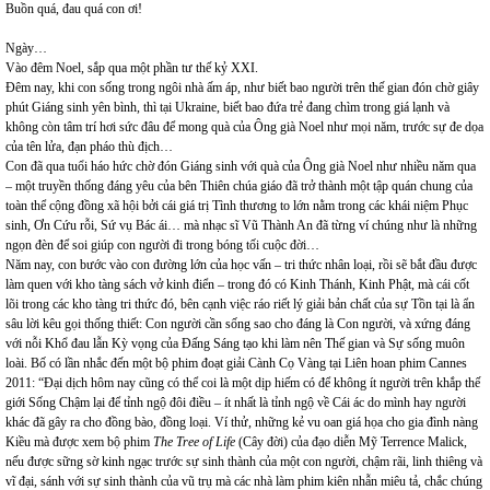
Buồn quá, đau quá con ơi!
Ngày…
Vào đêm Noel, sắp qua một phần tư thế kỷ XXI.
Đêm nay, khi con sống trong ngôi nhà ấm áp, như biết bao người trên thế gian đón chờ giây
phút Giáng sinh yên bình, thì tại Ukraine, biết bao đứa trẻ đang chìm trong giá lạnh và
không còn tâm trí hơi sức đâu để mong quà của Ông già Noel như mọi năm, trước sự đe dọa
của tên lửa, đạn pháo thù địch…
Con đã qua tuổi háo hức chờ đón Giáng sinh với quà của Ông già Noel như nhiều năm qua
– một truyền thống đáng yêu của bên Thiên chúa giáo đã trở thành một tập quán chung của
toàn thể cộng đồng xã hội bởi cái giá trị Tình thương to lớn nằm trong các khái niệm Phục
sinh, Ơn Cứu rỗi, Sứ vụ Bác ái… mà nhạc sĩ Vũ Thành An đã từng ví chúng như là những
ngọn đèn để soi giúp con người đi trong bóng tối cuộc đời…
Năm nay, con bước vào con đường lớn của học vấn – tri thức nhân loại, rồi sẽ bắt đầu được
làm quen với kho tàng sách vở kinh điển – trong đó có Kinh Thánh, Kinh Phật, mà cái cốt
lõi trong các kho tàng tri thức đó, bên cạnh việc ráo riết lý giải bản chất của sự Tồn tại là ẩn
sâu lời kêu gọi thống thiết: Con người cần sống sao cho đáng là Con người, và xứng đáng
với nỗi Khổ đau lẫn Kỳ vọng của Đấng Sáng tạo khi làm nên Thế gian và Sự sống muôn
loài. Bố có lần nhắc đến một bộ phim đoạt giải Cành Cọ Vàng tại Liên hoan phim Cannes
2011: “Đại dịch hôm nay cũng có thể coi là một dịp hiếm có để không ít người trên khắp thế
giới Sống Chậm lại để tỉnh ngộ đôi điều – ít nhất là tỉnh ngộ về Cái ác do mình hay người
khác đã gây ra cho đồng bào, đồng loại. Ví thử, những kẻ vu oan giá họa cho gia đình nàng
Kiều mà được xem bộ phim
The Tree of Life
(Cây đời) của đạo diễn Mỹ Terrence Malick,
nếu được sững sờ kinh ngạc trước sự sinh thành của một con người, chậm rãi, linh thiêng và
vĩ đại, sánh với sự sinh thành của vũ trụ mà các nhà làm phim kiên nhẫn miêu tả, chắc chúng