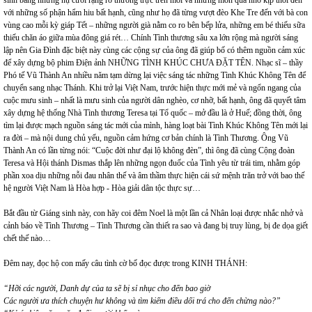
sinh bằng những nụ cười rạng rỡ thường trực trên môi và những món quà nhỏ kịp thời đến
với những số phận hẩm hiu bất hạnh, cũng như họ đã từng vượt đèo Khe Tre đến với bà con
vùng cao mỗi kỳ giáp Tết – những người già nằm co ro bên bếp lửa, những em bé thiếu sữa
thiếu chăn áo giữa mùa đông giá rét… Chính Tình thương sâu xa lớn rộng mà người sáng
lập nên Gia Đình đặc biệt này cùng các cộng sự của ông đã giúp bố có thêm nguồn cảm xúc
để xây dựng bộ phim Điện ảnh NHỮNG TÌNH KHÚC CHƯA ĐẶT TÊN. Nhạc sĩ – thầy
Phó tế Vũ Thành An nhiều năm tạm dừng lại việc sáng tác những Tình Khúc Không Tên để
chuyển sang nhạc Thánh. Khi trở lại Việt Nam, trước hiện thực mới mẻ và ngổn ngang của
cuộc mưu sinh – nhất là mưu sinh của người dân nghèo, cơ nhỡ, bất hạnh, ông đã quyết tâm
xây dựng hệ thống Nhà Tình thương Teresa tại Tổ quốc – mở đầu là ở Huế; đồng thời, ông
tìm lại được mạch nguồn sáng tác mới của mình, hàng loạt bài Tình Khúc Không Tên mới lại
ra đời – mà nội dung chủ yếu, nguồn cảm hứng cơ bản chính là Tình Thương. Ông Vũ
Thành An có lần từng nói: “Cuộc đời như đại lộ không đèn”, thì ông đã cùng Cộng đoàn
Teresa và Hội thánh Dismas thắp lên những ngọn đuốc của Tình yêu từ trái tim, nhằm góp
phần xoa dịu những nỗi đau nhân thế và âm thầm thực hiện cái sứ mệnh trăn trở với bao thế
hệ người Việt Nam là Hòa hợp - Hòa giải dân tộc thực sự…
Bắt đầu từ Giáng sinh này, con hãy coi đêm Noel là một lần cả Nhân loại được nhắc nhở và
cảnh báo về Tình Thương – Tình Thương cần thiết ra sao và đang bị truy lùng, bị đe dọa giết
chết thế nào…
Đêm nay, đọc hộ con mấy câu tình cờ bố đọc được trong KINH THÁNH:
“Hỡi các người, Danh dự của ta sẽ bị sỉ nhục cho đến bao giờ
Các người ưa thích chuyện hư không và tìm kiếm điều dối trá cho đến chừng nào?”