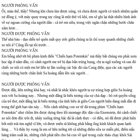
NGƯỜI PHỎNG VẤN
Ôi, máu thế, thầy! Nhưng khi chưa tìm được súng, và chưa được người có trách nhiệm quân
sự đồng ý, với máy quay trong tay cũng là một thứ vũ khí, em sẽ ghi lại thật nhiều hình ảnh
về sự ngoan cường của người dân - cả trẻ em nữa, trong việc ngăn chặn những bước chân
xâm lược…
NGƯỜI ĐƯỢC PHỎNG VẤN
Thế nhà báo - đạo diễn trẻ quên mất quy ước giữa chúng ta là chỉ xoay quanh những chiếc
xe nôi à? Cũng lỗi tại tôi trước…
NGƯỜI PHỎNG VẤN
Em bỗng nhớ tới bộ phim kinh điển "Chiến hạm Potemkin" mà thầy bắt chúng em phải xem
học tập ở năm đầu, có cảnh người mẹ trẻ bị đạn bắn trúng bụng, chị ta ngã xuống và sau đó
chiếc xe nôi có một em bé liền tự lăn xuống các bậc đá của Cung điện, qua các xác người
cùng những bước chân lính Sa hoàng dẫm lên xác người…
NGƯỜI ĐƯỢC PHỎNG VẤN
Được đấy, liên tưởng khá hay, và nhất là nhắc khéo người ta sự trùng hợp giữa Sa hoàng
xưa với Sa hoàng nay... Nhưng một đằng là biểu tượng của sự chà đạp - bỏ rơi quyền sống
của trẻ thơ, một đằng lại là biểu tượng của tình hữu ái giữa Con người hiện đang mất dần đi
trong thế giới bạo tàn này… Nếu cảnh những con sư tử đá trong phim “Chiến hạm
Potemkin” như chồm lên được dựng theo lối montage độc đáo của Eisenstein, thì cảnh chiếc
xe nôi đơn độc trôi đi, nhảy xuống từng bậc đá là cảnh thực - có điều, nó đã được phát hiện
bởi một trái tim nghệ sĩ lớn, và được miêu tả không phải bằng ống kính khách quan lạnh
lùng… Và thầy hy vọng là em sẽ liên tưởng tới cả những điểm sửa xe miễn phí, điểm nấu
hàng trăm suất ăn, những chốt phát tiền cho bà con về quê trong cuộc tháo chạy khỏi Sài