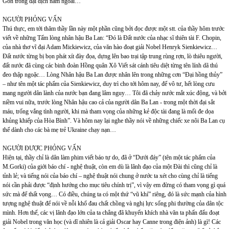
Gòn trong đại dịch năm ngoái…
NGƯỜI PHỎNG VẤN
Thú thực, em tới thăm thầy lần này một phần cũng bởi đọc được một stt. của thầy hôm trước
viết về những Tấm lòng nhân hậu Ba Lan: “Đó là Đất nước của nhạc sĩ thiên tài F. Chopin,
của nhà thơ vĩ đại Adam Mickiewicz, của văn hào đoạt giải Nobel Henryk Sienkiewicz…
Đất nước từng bị bọn phát xít đày đọa, dựng lên bao trại tập trung rùng rợn, lò thiêu người,
đất nước đã cùng các binh đoàn Hồng quân Xô Viết sát cánh tiêu diệt từng tên lính dã thú
đeo thập ngoặc… Lòng Nhân hậu Ba Lan được nhân lên trong những cơn “Đại hồng thủy”
– như tên một tác phẩm của Sienkiewicz, duy trì cho tới hôm nay, để vô tư, hết lòng cưu
mang người dân lành của nước bạn đang lâm nguy… Tôi đã chảy nước mắt xúc động, và bởi
niềm vui nữa, trước lòng Nhân hậu cao cả của người dân Ba Lan - trong một thời đại sắt
máu, trống vắng tình người, khi mà tham vọng của những kẻ độc tài đang là mối đe dọa
khủng khiếp của Hòa Bình”. Và hôm nay lại nghe thầy nói về những chiếc xe nôi Ba Lan cụ
thể dành cho các bà mẹ trẻ Ukraine chạy nạn…
NGƯỜI ĐƯỢC PHỎNG VẤN
Hiện tại, thầy chỉ là dân làm phim viết báo tự do, đã ở “Dưới đáy” (tên một tác phẩm của
M.Gorki) của giới báo chí - nghệ thuật, còn em dù là lãnh đạo của một Đài thì cũng chỉ là
tỉnh lẻ; và tiếng nói của báo chí – nghệ thuật nói chung ở nước ta xét cho cùng chỉ là tiếng
nói cần phải được “định hướng cho mục tiêu chính trị”, vì vậy em đừng có tham vọng gì quá
sức mà để thất vọng… Có điều, chúng ta có một thứ “vũ khí” riêng, đó là sức mạnh của hình
tượng nghệ thuật để nói về nỗi khổ đau chất chồng và nghị lực sống phi thường của dân tộc
mình. Hơn thế, các vị lãnh đạo lớn của ta chẳng đã khuyến khích nhà văn ta phấn đấu đoạt
giải Nobel trong văn học (và dĩ nhiên là cả giải Oscar hay Canne trong điện ảnh) là gì! Các