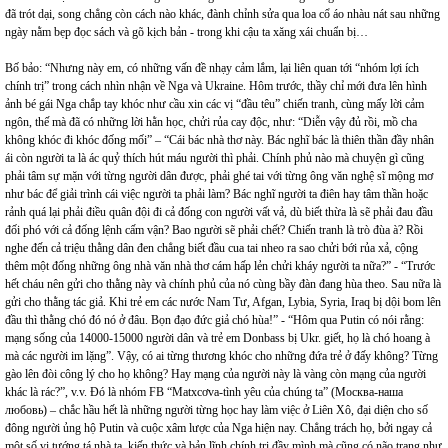
đã trót dại, song chẳng còn cách nào khác, đành chỉnh sửa qua loa cổ áo nhàu nát sau những
ngày nằm bẹp đọc sách và gõ kịch bản - trong khi cậu ta xăng xái chuẩn bị…
Bố bảo: “Nhưng này em, có những vấn đề nhạy cảm lắm, lại liên quan tới “nhóm lợi ích
chính trị” trong cách nhìn nhận về Nga và Ukraine. Hôm trước, thầy chỉ mới đưa lên hình
ảnh bé gái Nga chắp tay khóc như cầu xin các vị “đầu têu” chiến tranh, cùng mấy lời cảm
ngôn, thế mà đã có những lời hằn học, chửi rủa cay độc, như: “Diễn vậy đủ rồi, mồ cha
không khóc đi khóc đống mối” – “Cái bác nhà thơ này. Bác nghĩ bác là thiên thần đầy nhân
ái còn người ta là ác quỷ thích hút máu người thì phải. Chính phủ nào mà chuyện gì cũng
phải tâm sự mặn với từng người dân được, phải ghé tai với từng ông văn nghệ sĩ mộng mơ
như bác để giải trình cái việc người ta phải làm? Bác nghĩ người ta điên hay tâm thần hoặc
rảnh quá lại phải điều quân đội đi cả đống con người vất vả, dù biết thừa là sẽ phải đau đầu
đối phó với cả đống lệnh cấm vận? Bao người sẽ phải chết? Chiến tranh là trò đùa à? Rồi
nghe đến cả triệu thằng dân đen chẳng biết đầu cua tai nheo ra sao chửi bới rủa xả, cộng
thêm một đống những ông nhà văn nhà thơ cám hấp lẻn chửi kháy người ta nữa?” - “Trước
hết cháu nên gửi cho thằng này và chính phủ của nó cùng bầy đàn đang hùa theo. Sau nữa là
gửi cho thằng tác giả. Khi trẻ em các nước Nam Tư, Afgan, Lybia, Syria, Iraq bị dội bom lên
đầu thì thằng chó đó nó ở đâu. Bọn đạo đức giả chó hùa!” - “Hôm qua Putin có nói rằng:
mạng sống của 14000-15000 người dân và trẻ em Donbass bị Ukr. giết, họ là chó hoang à
mà các người im lặng”. Vậy, có ai từng thương khóc cho những đứa trẻ ở đấy không? Từng
gào lên đòi công lý cho họ không? Hay mạng của người này là vàng còn mạng của người
khác là rác?”, v.v. Đó là nhóm FB “Matxcơva-tình yêu của chúng ta” (Москва-наша
любовь) – chắc hầu hết là những người từng học hay làm việc ở Liên Xô, đại diện cho số
đông người ủng hộ Putin và cuộc xâm lược của Nga hiện nay. Chẳng trách họ, bởi ngay cả
một số vị tướng tá nhà ta, kiến thức và bản lĩnh chính trị đầy mình mà cũng có não trạng như