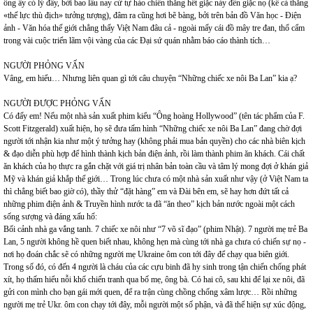
ông ấy có lý đấy, bởi bao lâu nay cứ tự hào chiến thắng hết giặc này đến giặc nọ (kể cả thắng
«thế lực thù địch» tưởng tượng), đâm ra cũng hơi bẽ bàng, bởi trên bản đồ Văn học - Điện
ảnh - Văn hóa thế giới chẳng thấy Việt Nam đâu cả - ngoài mấy cái đồ mây tre đan, thổ cẩm
trong vài cuộc triển lãm vội vàng của các Đại sứ quán nhằm báo cáo thành tích…
NGƯỜI PHỎNG VẤN
Vâng, em hiểu… Nhưng liên quan gì tới câu chuyện “Những chiếc xe nôi Ba Lan” kia ạ?
NGƯỜI ĐƯỢC PHỎNG VẤN
Có đấy em! Nếu một nhà sản xuất phim kiểu “Ông hoàng Hollywood” (tên tác phẩm của F.
Scott Fitzgerald) xuất hiện, họ sẽ đưa tấm hình “Những chiếc xe nôi Ba Lan” đang chờ đợi
người tới nhận kia như một ý tưởng hay (không phải mua bản quyền) cho các nhà biên kịch
& đạo diễn phù hợp để hình thành kịch bản điện ảnh, rồi làm thành phim ăn khách. Cái chất
ăn khách của họ thực ra gắn chặt với giá trị nhân bản toàn cầu và tâm lý mong đợi ở khán giả
Mỹ và khán giả khắp thế giới… Trong lúc chưa có một nhà sản xuất như vậy (ở Việt Nam ta
thì chẳng biết bao giờ có), thầy thử “đặt hàng” em và Đài bên em, sẽ hay hơn đứt tất cả
những phim điện ảnh & Truyền hình nước ta đã “ăn theo” kịch bản nước ngoài một cách
sống sượng và đáng xấu hổ:
Bối cảnh nhà ga vắng tanh. 7 chiếc xe nôi như “7 võ sĩ đạo” (phim Nhật). 7 người mẹ trẻ Ba
Lan, 5 người không hề quen biết nhau, không hẹn mà cùng tới nhà ga chưa có chiến sự nọ -
nơi họ đoán chắc sẽ có những người mẹ Ukraine ôm con tới đây để chạy qua biên giới.
Trong số đó, có đến 4 người là cháu của các cựu binh đã hy sinh trong tận chiến chống phát
xít, họ thấm hiểu nỗi khổ chiến tranh qua bố mẹ, ông bà. Có hai cô, sau khi để lại xe nôi, đã
gửi con mình cho bạn gái mới quen, để ra trận cùng chồng chống xâm lược… Rồi những
người mẹ trẻ Ukr. ôm con chạy tới đây, mỗi người một số phận, và đã thể hiện sự xúc động,