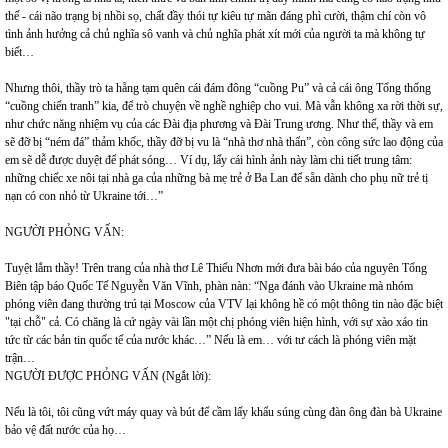
thế - cái não trạng bị nhồi sọ, chất đầy thói tự kiêu tự mãn đáng phì cười, thậm chí còn vô
tình ảnh hưởng cả chủ nghĩa sô vanh và chủ nghĩa phát xít mới của người ta mà không tự
biết…
Nhưng thôi, thầy trò ta hẵng tạm quên cái đám đông “cuồng Pu” và cả cái ông Tổng thống
“cuồng chiến tranh” kia, để trò chuyện về nghề nghiệp cho vui. Mà vẫn không xa rời thời sự,
như chức năng nhiệm vụ của các Đài địa phương và Đài Trung ương. Như thế, thầy và em
sẽ đỡ bị “ném đá” thảm khốc, thầy đỡ bị vu là “nhà thơ nhà thẩn”, còn công sức lao động của
em sẽ dễ được duyệt để phát sóng… Ví dụ, lấy cái hình ảnh này làm chi tiết trung tâm:
những chiếc xe nôi tại nhà ga của những bà mẹ trẻ ở Ba Lan để sẵn dành cho phụ nữ trẻ tị
nạn có con nhỏ từ Ukraine tới…”
NGƯỜI PHỎNG VẤN:
Tuyệt lắm thầy! Trên trang của nhà thơ Lê Thiếu Nhơn mới đưa bài báo của nguyên Tổng
Biên tập báo Quốc Tế Nguyễn Văn Vĩnh, phàn nàn: “Nga đánh vào Ukraine mà nhóm
phóng viên đang thường trú tại Moscow của VTV lại không hề có một thông tin nào đặc biệt
"tại chỗ" cả. Có chăng là cứ ngày vài lần một chị phóng viên hiện hình, với sự xào xáo tin
tức từ các bản tin quốc tế của nước khác…” Nếu là em… với tư cách là phóng viên mặt
trận…
NGƯỜI ĐƯỢC PHỎNG VẤN (Ngắt lời):
Nếu là tôi, tôi cũng vứt máy quay và bút để cầm lấy khẩu súng cùng đàn ông đàn bà Ukraine
bảo vệ đất nước của họ…