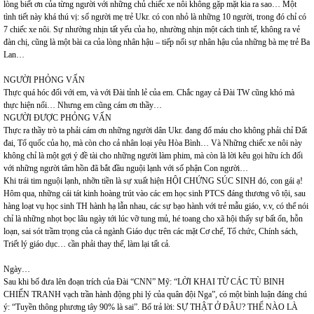
lòng biết ơn của từng người với những chủ chiếc xe nôi không gặp mặt kia ra sao… Một
tình tiết này khá thú vị: số người mẹ trẻ Ukr. có con nhỏ là những 10 người, trong đó chỉ có
7 chiếc xe nôi. Sự nhường nhịn tất yếu của họ, nhường nhịn một cách tinh tế, không ra vẻ
đàn chị, cũng là một bài ca của lòng nhân hậu – tiếp nối sự nhân hậu của những bà mẹ trẻ Ba
Lan…
NGƯỜI PHỎNG VẤN
Thực quá hóc đối với em, và với Đài tỉnh lẻ của em. Chắc ngay cả Đài TW cũng khó mà
thực hiện nổi… Nhưng em cũng cám ơn thầy…
NGƯỜI ĐƯỢC PHỎNG VẤN
Thực ra thầy trò ta phải cám ơn những người dân Ukr. đang đổ máu cho không phải chỉ Đất
đai, Tổ quốc của họ, mà còn cho cả nhân loại yêu Hòa Bình… Và Những chiếc xe nôi này
không chỉ là một gợi ý đề tài cho những người làm phim, mà còn là lời kêu gọi hữu ích đối
với những người tâm hồn đã bắt đầu nguội lạnh với số phận Con người…
Khi trái tim nguội lạnh, nhỡn tiền là sự xuất hiện HỘI CHỨNG SÚC SINH đó, con gái ạ!
Hôm qua, những cái tát kinh hoàng trút vào các em học sinh PTCS đáng thương vô tội, sau
hàng loạt vụ học sinh TH hành hạ lẫn nhau, các sự bạo hành với trẻ mẫu giáo, v.v, có thể nói
chỉ là những nhọt bọc lâu ngày tới lúc vỡ tung mủ, hé toang cho xã hội thấy sự bất ổn, hỗn
loạn, sai sót trầm trọng của cả ngành Giáo dục trên các mặt Cơ chế, Tổ chức, Chính sách,
Triết lý giáo dục… cần phải thay thế, làm lại tất cả.
Ngày…
Sau khi bố đưa lên đoạn trích của Đài “CNN” Mỹ: “LỜI KHAI TỪ CÁC TÙ BINH
CHIẾN TRANH vạch trần hành động phi lý của quân đội Nga”, có một bình luận đáng chú
ý: “Tuyền thông phương tây 90% là sai”. Bố trả lời: SỰ THẬT Ở ĐÂU? THẾ NÀO LÀ