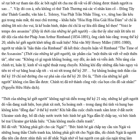
sẽ rụt bớt sự tham tàn độc ác bởi nghĩ tới cha mẹ đã vất vả để chúng được thành người ra
sao…”. Vậy đó con à, nếu không có thứ Tình Thương mà các vĩ nhân kim cổ – Đông Tây
như Thánh Gandhi, văn hào L. Tolstoy, Vua Phật Trần Nhân Tông, v.v., từng bao lần kêu
gọi trong máu mắt, thì mọi chủ trương – khẩu hiệu “Hòa Hợp Hòa Giải Hòa Đàm” sẽ chỉ là
những lời nói cho vui, là kế hoãn binh, thậm chí chỉ là sự lừa dối đáng hổ thẹn! “Voici le
temps des assasins” (
Đây là thời của những kẻ giết người
) – câu thơ ấy như một lời tiên tri
dữ dội của nhà thơ Pháp Jean Arthur Rimbaud (1854-1891), ông cảnh báo rằng: trong thế kỷ
20, nhiều kẻ giết người khét tiếng đã xuất hiện! Nhà văn Mỹ Henry Miller (1891-1980),
người tự nhận là "hậu thân của Rimbaud" đã kết thúc chuyên luận về Rimbaud “The Time of
the Assassins” (
Thời của những kẻ giết người
), tác phẩm của “một thiên tài viết về một thiên
tài”, như sau: “Không có gì ngoài khủng hoảng, suy đồi, ảo ảnh và viễn ảnh. Nền tảng của
chính trị, luân lý, kinh tế và nghệ thuật rung chuyển. Không khí đầy những dấu báo nguy và
tiên tri về sự băng hoại sắp tới – và nó tới trong thế kỷ 20!… Sự khủng hoảng tinh thần của
thế kỷ 19 chỉ mở đường cho sự phá sản của thế kỷ 20. Đó là, “Thời của những kẻ giết
người” không còn lầm lẫn được. Chính trị đã trở thành công việc của bọn côn đồ sát nhân!”
(Nguyễn Hữu Hiệu dịch).
“Thời của những kẻ giết người” không ngờ tái diễn trong thế kỷ 21 này, những kẻ giết người
đó vẫn đang xuất hiện, bọn phát xít mới, Sa hoàng mới – trong dạng thú tính và hung bạo
không kém “đồng đạo” ở thế kỷ trước! Khi bắt đầu cuộc chiến tranh xâm lược ở đất nước
Ukraine xinh đẹp, bố đã chảy nước trước bức hình bé gái Nga đẫm lệ chắp tay, và bức hình
bé trai Ukraine giơ khẩu hiệu: “Cháu không muốn chiến tranh”.
Bố đã viết: “Không phải gửi cho các Ngài!”: “Bức hình bé gái chắp tay cầu xin Ngài và
những hung thần Chiến tranh kia, không phải gửi tới cho Ngài đâu, dù chính Ngài là người
đầu tiên cần được nhìn thấy nó để nhắc Ngài nhớ về hai người con gái của ngài từng làm