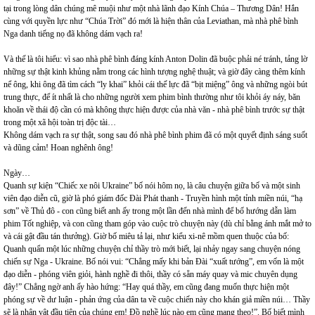
tại trong lòng dân chúng mê muội như một nhà lãnh đạo Kính Chúa – Thương Dân! Hắn
cùng với quyền lực như “Chúa Trời” đó mới là hiện thân của Leviathan, mà nhà phê bình
Nga danh tiếng nọ đã không dám vạch ra!
Và thế là tôi hiểu: vì sao nhà phê bình đáng kính Anton Dolin đã buộc phải né tránh, tảng lờ
những sự thật kinh khủng nằm trong các hình tượng nghệ thuật; và giờ đây càng thêm kính
nể ông, khi ông đã tìm cách “ly khai” khỏi cái thế lực đã “bịt miệng” ông và những ngòi bút
trung thực, để ít nhất là cho những người xem phim bình thường như tôi khỏi áy náy, băn
khoăn về thái độ cần có mà không thực hiện được của nhà văn - nhà phê bình trước sự thật
trong một xã hội toàn trị độc tài…
Không dám vạch ra sự thật, song sau đó nhà phê bình phim đã có một quyết định sáng suốt
và dũng cảm! Hoan nghênh ông!
Ngày…
Quanh sự kiện “Chiếc xe nôi Ukraine” bố nói hôm nọ, là câu chuyện giữa bố và một sinh
viên đạo diễn cũ, giờ là phó giám đốc Đài Phát thanh - Truyền hình một tỉnh miền núi, “hạ
sơn” về Thủ đô - con cũng biết anh ấy trong một lần đến nhà mình để bố hướng dẫn làm
phim Tốt nghiệp, và con cũng tham góp vào cuộc trò chuyện này (dù chỉ bằng ánh mắt mở to
và cái gật đầu tán thưởng). Giờ bố miêu tả lại, như kiểu xi-nê mồm quen thuộc của bố:
Quanh quẩn một lúc những chuyện chỉ thầy trò mới biết, lại nhảy ngay sang chuyện nóng
chiến sự Nga - Ukraine. Bố nói vui: “Chẳng mấy khi bản Đài “xuất tướng”, em vốn là một
đạo diễn - phóng viên giỏi, hành nghề đi thôi, thầy có sẵn máy quay và mic chuyên dụng
đây!” Chẳng ngờ anh ấy hào hứng: “Hay quá thầy, em cũng đang muốn thực hiện một
phóng sự về dư luận - phản ứng của dân ta về cuộc chiến này cho khán giả miền núi… Thầy
sẽ là nhân vật đầu tiên của chúng em! Đồ nghề lúc nào em cũng mang theo!”. Bố biết mình