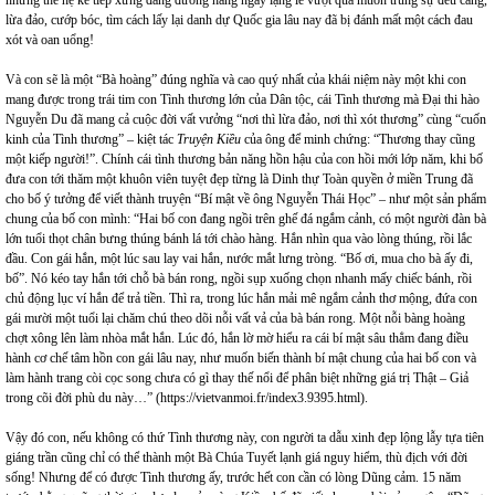
những thế hệ kế tiếp xứng đáng đương hàng ngày lặng lẽ vượt qua muôn trùng sự đểu cáng,
lừa đảo, cướp bóc, tìm cách lấy lại danh dự Quốc gia lâu nay đã bị đánh mất một cách đau
xót và oan uổng!
Và con sẽ là một “Bà hoàng” đúng nghĩa và cao quý nhất của khái niệm này một khi con
mang được trong trái tim con Tình thương lớn của Dân tộc, cái Tình thương mà Đại thi hào
Nguyễn Du đã mang cả cuộc đời vất vưởng “nơi thì lừa đảo, nơi thì xót thương” cùng “cuốn
kinh của Tình thương” – kiệt tác
Truyện Kiều
của ông để minh chứng: “Thương thay cũng
một kiếp người!”. Chính cái tình thương bản năng hồn hậu của con hồi mới lớp năm, khi bố
đưa con tới thăm một khuôn viên tuyệt đẹp từng là Dinh thự Toàn quyền ở miền Trung đã
cho bố ý tưởng để viết thành truyện “Bí mật về ông Nguyễn Thái Học” – như một sản phẩm
chung của bố con mình: “Hai bố con đang ngồi trên ghế đá ngắm cảnh, có một người đàn bà
lớn tuổi thọt chân bưng thúng bánh lá tới chào hàng. Hắn nhìn qua vào lòng thúng, rồi lắc
đầu. Con gái hắn, một lúc sau lay vai hắn, nước mắt lưng tròng. “Bố ơi, mua cho bà ấy đi,
bố”. Nó kéo tay hắn tới chỗ bà bán rong, ngồi sụp xuống chọn nhanh mấy chiếc bánh, rồi
chủ động lục ví hắn để trả tiền. Thì ra, trong lúc hắn mải mê ngắm cảnh thơ mộng, đứa con
gái mười một tuổi lại chăm chú theo dõi nỗi vất vả của bà bán rong. Một nỗi bàng hoàng
chợt xông lên làm nhòa mắt hắn. Lúc đó, hắn lờ mờ hiểu ra cái bí mật sâu thẳm đang điều
hành cơ chế tâm hồn con gái lâu nay, như muốn biến thành bí mật chung của hai bố con và
làm hành trang còi cọc song chưa có gì thay thế nổi để phân biệt những giá trị Thật – Giả
trong cõi đời phù du này…” (https://vietvanmoi.fr/index3.9395.html).
Vậy đó con, nếu không có thứ Tình thương này, con người ta dẫu xinh đẹp lộng lẫy tựa tiên
giáng trần cũng chỉ có thể thành một Bà Chúa Tuyết lạnh giá nguy hiểm, thù địch với đời
sống! Nhưng để có được Tình thương ấy, trước hết con cần có lòng Dũng cảm. 15 năm