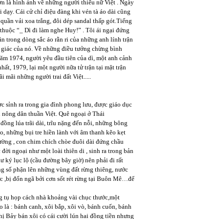
ơn là hình ảnh về những người thiếu nữ Việt . Ngày
i dạy. Cái cử chỉ điệu đàng khi vén tà áo dài cũng
 quần vải xoa trắng, đôi dép sandal thấp gót.Tiếng
 thuộc “_ Dì đi làm nghe Huy!” . Tôi ái ngại đứng
ần trong dòng sắc áo rằn ri của những anh lính trận
vô giác của nó. Về những điều tưởng chừng bình
.Năm 1974, người yêu đầu tiên của dì, một anh cảnh
ất, 1979, lại một người nữa tử trận tại mặt trận
 mãi những người trai đất Việt.....
c sỉnh ra trong gia đình phong lưu, được giáo dục
nh nông dân thuần Việt. Quê ngoại ở Thái
ồng lúa trãi dài, trĩu nặng đến nỗi, những bông
 những bụi tre hiền lành với âm thanh kẽo kẹt
ường , con chim chích chòe đuôi dài đứng chầu
i ngoại như một loài thiên di , sinh ra trong bản
 ký lục lộ (cầu đường bây giờ) nên phải đi rất
 số phận lên những vùng đất rừng thiêng, nước
ức ,bị đốn ngã bởi cơn sốt rét rừng tại Buôn Mê…để
ng tụ họp cách nhà khoảng vài chục thước,một
là : bánh canh, xôi bắp, xôi vò, bánh cuốn, bánh
 Bảy bán xôi có cái cười lún hai đồng tiền nhưng