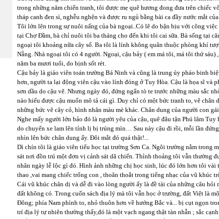
trong những năm chiến tranh, tôi được mẹ quê hương đong đưa trên chiếc võn
tháp canh đen sì, nghễu nghện và được ru ngủ bằng bài ca đầy nước mắt của
Tôi lớn lên trong sự nuôi nấng của bà ngoại..Có lẽ do bận bịu với công việc
tại Chợ Đầm, bà chỉ nuôi tôi ba tháng cho đến khi tôi cai sữa. Bà sống tại
ngoại tôi khoảng nữa cây số. Ba tôi là lính không quân thuộc phòng khí tượ
Nẵng. Nhà ngoại tôi có 4 người. Ngoại, cậu bảy ( em má tôi, má tôi thứ sáu) , 
năm ba mươi tuổi, do bịnh sốt rét.
Cậu bảy là giáo viên toán trường Bá Ninh và cũng là trung úy pháo binh biệt 
hơn, người ta lại động viên cậu vào lính đóng ở Tuy Hòa. Cậu là họa sĩ và
sơn dầu do cậu vẽ. Nhưng ngày đó, đứng ngẩn tò te trước những màu sắc nhòe
nào hiểu được cậu muốn mô tả cái gì. Duy chỉ có một bức tranh to, vẽ chân d
những bức vẽ cây cỏ, hình nhân màu mè khác. Chân dung của người con gái x
Nghe mấy người lớn bảo đó là người yêu của cậu, quê đâu tận Phú lâm Tuy h
do chuyến xe lam lên tỉnh lị bị trúng mìn… Sau này cậu đi rồi, mỗi lần đứn
nhìn lên bức chân dung ấy. Đôi mắt đó quá thật!...
Dì chín tôi là giáo viên tiểu học tại trường Sơn Ca. Ngôi trường nằm tron
sát nơi đồn trú một đơn vị cảnh sát dã chiến. Thỉnh thoảng tôi vẫn thường 
nhân ngày lễ lộc gì đó. Hình ảnh những chị học sinh, lúc đó lớn hơn tôi vài 
thao ,vai mang chiếc trống con , thoăn thoắt trong tiếng nhạc của vũ khúc 
Cái vũ khúc chân dị và dễ đi vào lòng người ấy là đề tài của những câu hỏi
đất không có. Trong cuốn sách địa lý mà tôi vẫn học ở trường, đất Việt là m
Đông; phía Nam phình to, nhỏ thuôn hơn về hướng Bắc và... bị cụt ngọn tro
trí địa lý tự nhiên thường thấy,đó là một vạch ngang thật tàn nhẫn ; sắc cạn