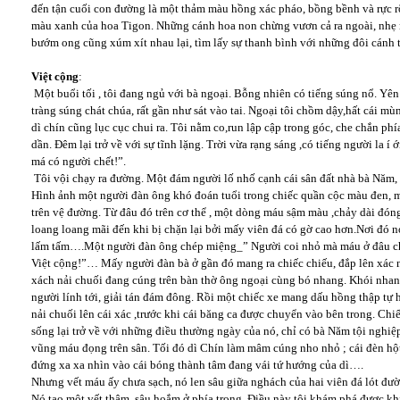
đến tận cuối con đường là một thảm màu hồng xác pháo, bồng bềnh và rực 
màu xanh của hoa Tigon. Những cánh hoa non chừng vươn cả ra ngoài, nhẹ 
bướm ong cũng xúm xít nhau lại, tìm lấy sự thanh bình với những đôi cánh
Việt cộng
:
Một buổi tối , tôi đang ngủ với bà ngoại. Bỗng nhiên có tiếng súng nổ. Yên 
tràng súng chát chúa, rất gần như sát vào tai. Ngoại tôi chồm dậy,hất cái m
dì chín cũng lục cục chui ra. Tôi nằm co,run lập cập trong góc, che chắn phí
dần. Đêm lại trở về với sự tĩnh lặng. Trời vừa rạng sáng ,có tiếng người la í
má có người chết!”.
Tôi vội chạy ra đường. Một đám người lố nhố cạnh cái sân đất nhà bà Năm, 
Hình ảnh một người đàn ông khó đoán tuổi trong chiếc quần cộc màu đen, m
trên vệ đường. Từ đâu đó trên cơ thể , một dòng máu sậm màu ,chảy dài đón
loang loang mãi đến khi bị chặn lại bởi mấy viên đá có gờ cao hơn.Nơi đó nó
lấm tấm….Một người đàn ông chép miệng_” Người coi nhỏ mà máu ở đâu ch
Việt cộng!”… Mấy người đàn bà ở gần đó mang ra chiếc chiếu, đắp lên xác n
xách nải chuối đang cúng trên bàn thờ ông ngoại cùng bó nhang. Khói nha
người lính tới, giải tán đám đông. Rồi một chiếc xe mang dấu hồng thập tự 
nải chuối lên cái xác ,trước khi cái băng ca được chuyển vào bên trong. C
sống lại trở về với những điều thường ngày của nó, chỉ có bà Năm tội nghiệp
vũng máu đọng trên sân. Tối đó dì Chín làm mâm cúng nho nhỏ ; cái đèn hột v
đứng xa xa nhìn vào cái bóng thành tâm đang vái tứ hướng của dì….
Nhưng vết máu ấy chưa sạch, nó len sâu giữa nghách của hai viên đá lót đư
Nó tạo một vết thâm, sâu hoắm ở phía trong. Điều này tôi khám phá được khi 