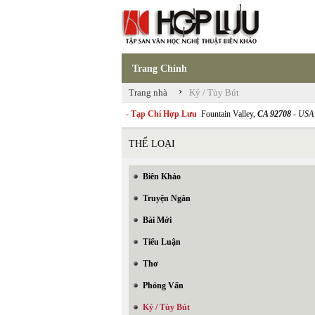
Trang Chính
›
Trang nhà
Ký / Tùy Bút
- Tạp Chí Hợp Lưu
Fountain Valley,
CA 92708
- USA
THỂ LOẠI
Biên Khảo
Truyện Ngắn
Bài Mới
Tiểu Luận
Thơ
Phỏng Vấn
Ký / Tùy Bút