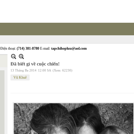
Điện thoại:
(714) 381-8780
E-mail:
tapchihopluu@aol.com
Đã biết gì về cuộc chiến!
13 Tháng Ba 2014
12:00 SA
(Xem: 62230)
Vũ Khuê