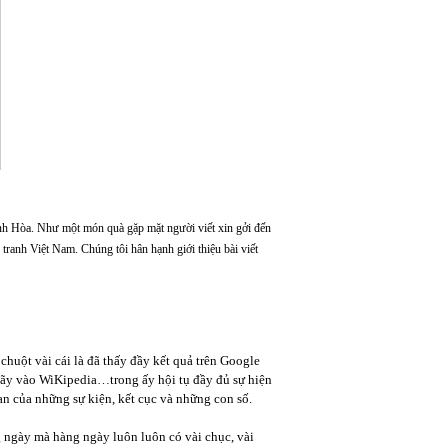
nh Hòa. Như một món quà gặp mặt người viết xin gởi đến
tranh Việt Nam. Chúng tôi hân hạnh giới thiệu bài viết
chuột vài cái là đã thấy đầy kết quả trên Google
hãy vào WiKipedia…trong ấy hội tụ đầy đủ sự hiện
n của những sự kiện, kết cục và những con số.
g ngày mà hàng ngày luôn luôn có vài chục, vài