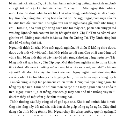
bị sún mất cái răng cửa, bà Thu bán bánh mì có ông chồng làm cảnh sát, buổ
con gái tới tuổi cập kê xinh xắn, chạy tới, chạy lui…Món ngoại thích nhất c
nuốt. Còn tôi khoái nhất là xôi bắp.Chỉ năm đồng, mười đồng cắc đã có một 
tay. Xôi dẻo, trắng phau có vị béo của mỡ phi. Vị ngọt ngọt,mằm mặn của m
tàu dừa trên đầu xào xạc. Tôi ngồi trên cái đồ ngồi bằng gỗ, nhẩn nha từng
chị. Thím Ba, nhà dưới gốc dông cách nhà tôi mấy căn, phàn nàn chuyện mấy 
với ông Định về anh con trai lớn bị bắt quân dịch. Chị Tư Thu ca cẩm về an
gửi thư về. Những trận chiến ở đâu xa lắm tận Quảng Trị, Tây Ninh cũng h
đàn bà và tiếng thở dài.
Ngoại tôi thích ăn trầu. Như một người nghiện, hề thiếu là không chịu được.C
được quét một vệt vôi, cuộn lại. Một phần tư trái cau. Cau phải cau đúng tu
vún ( làm bằng một thứ vỏ cây nào đó trên rừng) khoảng bằng ngón tay. Tất
bằng một cái que inox , đầu đập dẹp. Mọi thứ được nghiền nhào trong khoản
tất cả được đổ vào cái miệng móm mém, hàm trên sạch rụi, hàm dưới chỉ còn
vệt nước dãi đỏ tươi chảy lằn theo khóe mép. Ngoại ngồi nhai bỏm bẻm, thỉ
cái ống nhổ. Đôi lúc không có chuyện gì làm, tôi thích thú ngồi chống tay l
Cái cối cũng là một tác phẩm của chiến tranh. Từ một vỏ đạn bằng ngón chân
bằng tay tạo nên. Dưới đế nối với thân có tạc hình mấy người đàn bà khỏa t
trên. Ngoại trách “_ Cái thằng, đục đẽo gì mấy con nhỏ trần truồng vậy nè!
đó,cảm thấy có một cảm giác như thương hại…
Thỉnh thoảng cậu Bảy cũng có về ghé qua nhà. Khi đi một mình, khi đi với 
Ông nào ,ông nấy đội mũ sắt, mặt đen sì, áo giáp trông ngồn ngộn. Giày đi
đang yên bình bỗng rộn rịp lên. Ngoại chạy lên ,chạy xuống quýnh quáng. D