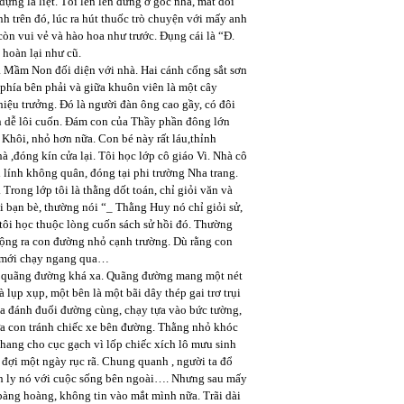
ựng la liệt. Tôi len lén đứng ở góc nhà, mắt dõi
h trên đó, lúc ra hút thuốc trò chuyện với mấy anh
còn vui vẻ và hào hoa như trước. Đụng cái là “Đ.
hoàn lại như cũ.
là Mầm Non đối diện với nhà. Hai cánh cổng sắt sơn
phía bên phải và giữa khuôn viên là một cây
iệu trưởng. Đó là người đàn ông cao gầy, có đôi
n dễ lôi cuốn. Đám con của Thầy phần đông lớn
 Khôi, nhỏ hơn nữa. Con bé này rất láu,thỉnh
hà ,đóng kín cửa lại. Tôi học lớp cô giáo Vi. Nhà cô
lính không quân, đóng tại phi trường Nha trang.
 Trong lớp tôi là thằng dốt toán, chỉ giỏi văn và
i bạn bè, thường nói “_ Thằng Huy nó chỉ giỏi sử,
, tôi học thuộc lòng cuốn sách sử hồi đó. Thường
mộng ra con đường nhỏ cạnh trường. Dù rằng con
a mới chạy ngang qua…
ột quãng đường khá xa. Quãng đường mang một nét
lụp xụp, một bên là một bãi dây thép gai trơ trụi
 ta đánh đuổi đường cùng, chạy tựa vào bức tường,
đứa con tránh chiếc xe bên đường. Thằng nhỏ khóc
phang cho cục gạch vì lốp chiếc xích lô mưu sinh
ợi một ngày rục rã. Chung quanh , người ta đổ
ách ly nó với cuộc sống bên ngoài…. Nhưng sau mấy
bàng hoàng, không tin vào mắt mình nữa. Trãi dài