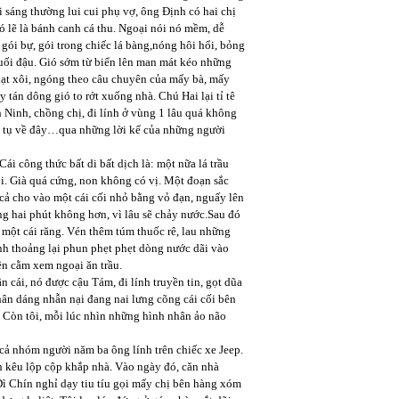
i sáng thường lui cui phụ vợ, ông Định có hai chị
ó lẽ là bánh canh cá thu. Ngoại nói nó mềm, dễ
gói bự, gói trong chiếc lá bàng,nóng hôi hổi, bỏng
uối đậu. Gió sớm từ biển lên man mát kéo những
 hạt xôi, ngóng theo câu chuyên của mấy bà, mấy
tán dông gió to rớt xuống nhà. Chú Hai lại tỉ tê
h Ninh, chồng chị, đi lính ở vùng 1 lâu quá không
ội tụ về đây…qua những lời kể của những người
ái công thức bất di bất dịch là: một nữa lá trầu
ổi. Già quá cứng, non không có vị. Một đoạn sắc
 cả cho vào một cái cối nhỏ bằng vỏ đạn, nguấy lên
g hai phút không hơn, vì lâu sẽ chảy nước.Sau đó
 một cái răng. Vén thêm túm thuốc rê, lau những
nh thoảng lại phun phẹt phẹt dòng nước dãi vào
ên cằm xem ngoại ăn trầu.
 cái, nó được cậu Tám, đi lính truyền tin, gọt dũa
hân dáng nhẫn nại đang nai lưng cõng cái cối bên
”. Còn tôi, mỗi lúc nhìn những hình nhân ảo não
cả nhóm người năm ba ông lính trên chiếc xe Jeep.
nh kêu lộp cộp khắp nhà. Vào ngày đó, căn nhà
ì Chín nghỉ dạy tiu tíu gọi mấy chị bên hàng xóm