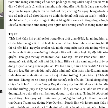
trăm sinh mạng cầm súng cả hai bên phải ngã xuống (điều này ở quá xa và
dân vô tội ở cạnh tôi chẳng hạn như anh nông dân hiền lành đang cày cuốc 
mấy đứa bé ngồi nghịch thứ đồ chơi sắt thép chết người ngoại bang (do đấ
cho nó một thứ đồ chơi thật sự và đính lên đó một cái mác an toàn)… phải bỏ 
nhỏ bé như tôi, run rẩy trong cái thị xã hằng đêm vang về tiếng súng, cũng
lốc của chiến tranh sinh mạng con người như những chiếc lá mong manh luô
Thị xã
:
Thật khó khăn khi phải lục lọi trong dòng thời gian để lấy lại những hình 
chiến. Nha Trang, cái thị xã là đề tài cho biết bao bản tình ca và những bài 
thị xã hiền hòa , nguyên sơ nằm náu mình trong màu xanh của những vòm câ
tán lá xanh .Những con đường luôn gắn liền với những loại cây đặc biệt nà
quyền_ keo, gạo,me tây; Phan bội Châu, Độc lập, _xà cừ; Phan châu Trin
mang một sắc thái, một cái mùi đặc biệt… Biển và màu xanh nguyên thủy với 
đồng điệu của hàng dừa và phi lao. Phi lao nhiều, nhiều hơn cả dừa ! Từ k
đầy phi lao. Phi lao trãi dứoi gốc chân mình một tấm thảm nâu dày, mịn mà
tình nhân anh sinh viên sĩ quan và chị nữ sinh trường Huyền trân…( Chăc điề
ữ:
hơn tôi) . Nhưng thị xã không chỉ cho ta thấy mỗi điều đó. Thị xã đang số
chảy của lịch sử. …. Con đường Duy tân chạy dọc bờ biển được chặn hai đầu
tòa tỉnh trưởng ( nay là Ủy ban nhân dân Tỉnh) và một là cái đồn đá lớn vĩ đạ
m
dương…kho quân tiếp vụ…lại rừng dương…quân cảng. Những lô cốt có mặt 
nay đường Thái nguyên)…dưới tán cây phượng đỏ đường Lê thánh Tôn(sát 
trại Quang Trung nay đường Ngô Quyền….Người lính với khuôn mặt khăc k
trước, như đang tìm kiếm và định hình số phận của mình trong cuộc chiến…