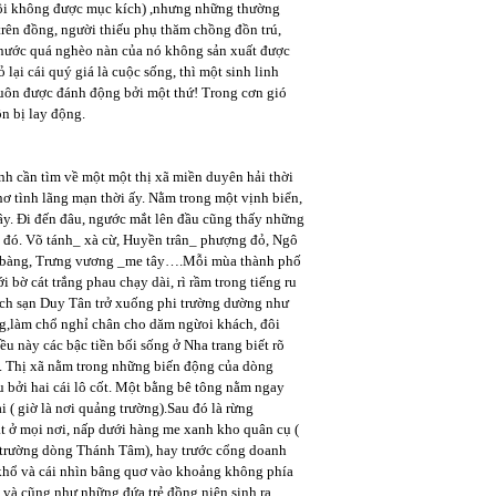
 tôi không được mục kích) ,nhưng những thường
trên đồng, người thiếu phụ thăm chồng đồn trú,
t nước quá nghèo nàn của nó không sản xuất được
lại cái quý giá là cuộc sống, thì một sinh linh
 luôn được đánh động bởi một thứ! Trong cơn gió
n bị lay động.
ảnh cần tìm về một một thị xã miền duyên hải thời
thơ tình lãng mạn thời ấy. Nằm trong một vịnh biển,
y. Đi đến đâu, ngước mắt lên đầu cũng thấy những
o đó. Võ tánh_ xà cừ, Huyền trân_ phượng đỏ, Ngô
h _bàng, Trưng vương _me tây….Mỗi mùa thành phố
bờ cát trắng phau chạy dài, rì rầm trong tiếng ru
hách sạn Duy Tân trở xuống phi trường dường như
ng,làm chổ nghỉ chân cho dăm ngừoi khách, đôi
u này các bậc tiền bối sống ở Nha trang biết rõ
ng. Thị xã nằm trong những biến động của dòng
 bởi hai cái lô cốt. Một bằng bê tông nằm ngay
i ( giờ là nơi quảng trường).Sau đó là rừng
ở mọi nơi, nấp dưới hàng me xanh kho quân cụ (
trường dòng Thánh Tâm), hay trước cổng doanh
hổ và cái nhìn bâng quơ vào khoảng không phía
 và cũng như những đứa trẻ đồng niên sinh ra