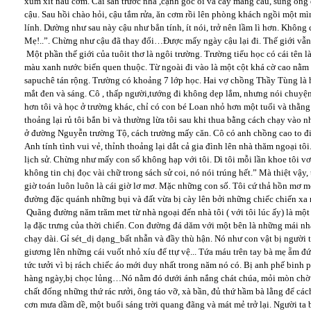
xúm xít nấu cơm. Cái sân trước nhà ,cạnh gốc ổi và cây mãng cầu, súng ống d
cậu. Sau hồi chào hỏi, cậu tắm rửa, ăn cơm rồi lên phòng khách ngồi một mìn
lính. Dường như sau này cậu như bẳn tính, ít nói, trở nên lầm lì hơn. Không 
Mẹ!..”. Chừng như cậu đã thay đổi…Được mấy ngày cậu lại đi. Thế giới vẫn 
Một phần thế giới của tuôit thơ là ngôi trường. Trường tiểu học có cái tên 
màu xanh nước biển quen thuộc. Từ ngoài đi vào là một cột khá cờ cao nằm 
sapuchê tán rộng. Trường có khoảng 7 lớp học. Hai vợ chồng Thầy Tùng là h
mắt đen và sáng. Cô , thấp người,tướng đi không dẹp lắm, nhưng nói chuyệ
hơn tôi và học ở trường khác, chỉ có con bé Loan nhỏ hơn một tuổi và thằng
thoảng lại rủ tôi bắn bi và thường lừa tôi sau khi thua bằng cách chạy vào n
ở đường Nguyễn trường Tộ, cách trường mấy căn. Cô có anh chồng cao to đi 
Anh tính tình vui vẻ, thỉnh thoảng lại dắt cả gia đình lên nhà thăm ngoại tôi.
lịch sử. Chừng như mấy con số không hạp với tôi. Dì tôi mỗi lần khoe tôi vơ
không tin chị đọc vài chữ trong sách sử coi, nó nói trúng hết.” Mà thiệt vậy
giờ toán luôn luôn là cái giờ lơ mơ. Mặc những con số. Tôi cứ thả hồn mơ 
đường đặc quánh những bụi và đất vừa bị cày lên bởi những chiếc chiến x
Quãng đường năm trăm met từ nhà ngoại đến nhà tôi ( với tôi lúc ấy) là m
lạ đặc trưng của thời chiến. Con đường đá dăm với một bên là những mái nhà 
chạy dài. Gỉ sét_dị dạng_bất nhẫn và đầy thù hận. Nó như con vật bị người
giương lên những cái vuốt nhỏ xíu để ttự vệ... Tứa máu trên tay bà mẹ ẵm 
tức tưởi vì bị rách chiếc áo mới duy nhất trong năm nó có. Bị anh phế binh 
hàng ngày,bị chọc lủng…Nó nằm đó dưới ánh nắng chát chúa, mỏi mòn chờ đ
chất đống những thứ rác rưởi, ông táo vỡ, xà bần, đủ thứ hầm bà lằng để c
cơn mưa dầm dề, một buổi sáng trời quang đãng và mát mẻ trở lại. Người ta 