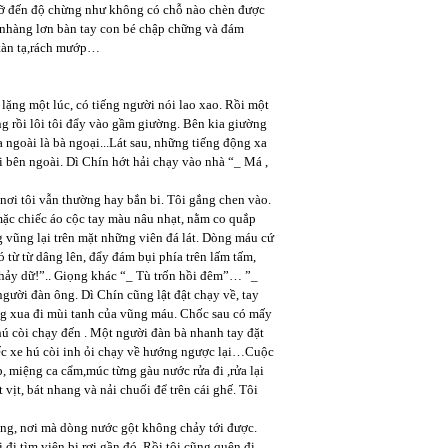
rỡ đến độ chừng như không có chỗ nào chèn được
nhàng lơn bàn tay con bé chập chững và đám
 tàn tạ,rách mướp…
lặng một lúc, có tiếng người nói lao xao. Rồi một
ùng rồi lôi tôi đẩy vào gầm giường. Bên kia giường
a ngoài là bà ngoại...Lát sau, những tiếng động xa
 ới bên ngoài. Dì Chín hớt hải chạy vào nhà “_ Má ,
nơi tôi vẫn thường hay bắn bi. Tôi gắng chen vào.
ặc chiếc áo cộc tay màu nâu nhạt, nằm co quắp
g vũng lại trên mặt những viên đá lát. Dòng máu cứ
 từ từ dâng lên, đẩy đám bụi phía trên lấm tấm,
ảy dữ!”.. Giọng khác “_ Tù trốn hồi đêm”… ”_
gười đàn ông. Dì Chín cũng lật đật chạy về, tay
ng xua đi mùi tanh của vũng máu. Chốc sau có mấy
hú còi chạy đến . Một người đàn bà nhanh tay đặt
hiếc xe hú còi inh ỏi chạy về hướng ngược lại…Cuộc
, miệng ca cẩm,múc từng gàu nước rửa đi ,rửa lại
ịt, bát nhang và nải chuối để trên cái ghế. Tôi
ờng, nơi mà dòng nước gột không chảy tới được.
đi tìm viên bi rơi gần đó. Rồi tôi cũng quên đi.