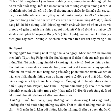
Chắc có lẽ trong dòng ký ức hoen rỉ không có gì sáng sủa và khôi nguyên h
đó cứ mỗi buổi sáng , mỗi lần dì dắt xe ra, tôi thường chạy ra đường đưa dì đ
trở thành một thứ căn cố, nề nếp; dì thường mặc chiếc áo dài màu tím cà, cái
máy xe mobilet nổ lạch bạch , dì quay lại nhoẻn cười, chào tôi với câu quen
ngó theo bóng chiếc áo dài tím với cái nón bài thơ màu trắng đơn độc, lẫn d
đang hối hả bên đường....Đôi lúc cũng muốn chất vấn lịch sử về sự vô tri ,
thường và giản dị nhất mà những người thiếu nữ Việt vô tội lẽ ra phải có ..
sát dã chiến phải bỏ mạng ở Bồng Sơn ( Bình Định); vài năm sau khi thống nh
biên giới Tây nam . Những cuộc chiến triền miên trên dãi đất này mang đi mãi
Bà Ngoại:
Nhưng người tôi thương nhất trong nhà là bà ngoại. Khác hẳn với bà nội đượ
theo kiểu Tây, tiếng Pháp nói làu làu, bà ngoại là điển hình của một gia đì
thông,Thái Tú cách trung tâm thị xã khoảng năm cây số. Nơi có những cánh đ
lúa như muốn cắm đầu xuống đất bùn, con đường đất màu nâu chạy quanh co,
buồn muôn thuở, cái mùi hăng hăng của đống phân trâu còn xanh vãi bên đ
hẫu, chờ nhặt nhạnh những con bọ hung ngoi ra từ đống phế thải đó… Cuộc đờ
năng cung cúc và tận hiến cho chồng con. Ông ngoại tôi là một nhân viên thư
nhiều. Quy Nhơn, Playcu, KonTum, …Người phu đường ấy kéo lê theo những
độc nhất ở mảnh đất miền trung này ( thập niên 30-40) rồi cuối cùng đuối s
lại người phụ nữ góa bụa và đàn con nheo nhóc…
Thường thì mỗi buổi sáng, ngoại thường dắt tôi đi ăn sáng. Chợ sáng thườ
khoảng sân nhỏ dưới bóng những cây dừa. Thôi thì đủ cả những món ăn. Nào 
căn…Mỗi món ăn đi kèm với những khuôn mặt người đàn bà quen thuộc. Chị