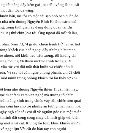
g kết bằng dây kẽm gai , hai đầu võng là hai cái
 một dân tộc da vàng.
 buôn bán, má tôi có một cái sạp nhỏ bán quần áo
 căn nhà trên đường Nguyễn Bỉnh Khiêm, cách nhà
ng, trong thời gian ấy đang đóng quân tại Đà
dì út ( thứ chín ) và tôi. Ông ngoại đã mất từ lâu,
phái. Năm 73,74 gì đó, chiến tranh trở nên ác liệt
 phòng khách của nhà ngoại đầy những bức tranh
 nhoẹt, nổi khối treo trên tường, tôi không tài
ung một người thiếu nữ treo trịnh trọng giữa
õa tóc với đôi mắt thật buồn và chiếc nón lá.
òa. Về sau tôi còn nghe phong phanh, chị đã chết
g một mình trong phòng khách tôi lại thấy sợ khi
g một hẻm nhỏ đường Nguyễn thiện Thuật hiện nay,
được dì chở đi xem văn nghệ mà trường tổ chức
tuổi, xúng xính trong chiếc váy sồi, chiếc nón quai
trống cơm tạo cho tôi những ấn tượng thật mạnh mẽ.
 ngây ngô của tôi với dì về nguồn gốc của một miền
ột mảnh đất cong cong chạy dài, mặt giáp với biển
ng một nhát cắt. Không lồi lõm, khúc khuỷu như vị
h và ngọt lịm.Vết cắt do bàn tay con người.