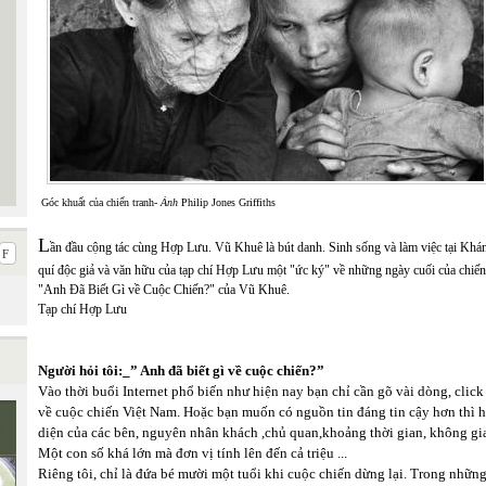
Góc khuất của chiến tranh-
Ảnh
Philip Jones Griffiths
L
ần đầu cộng tác cùng Hợp Lưu. Vũ Khuê là bút danh. Sinh sống và làm việc tại Khá
quí độc giả và văn hữu của tạp chí Hợp Lưu một "ức ký" về những ngày cuối của chiến 
"Anh Đã Biết Gì về Cuộc Chiến?" của Vũ Khuê.
Tạp chí Hợp Lưu
N
g
ười hỏi tôi:_” Anh đã biết gì về cuộc chiến?”
Vào thời buổi Internet phổ biến như hiện nay bạn chỉ cần gõ vài dòng, click 
về cuộc chiến Việt Nam. Hoặc bạn muốn có nguồn tin đáng tin cậy hơn thì 
diện của các bên, nguyên nhân khách ,chủ quan,khoảng thời gian, không gia
Một con số khá lớn mà đơn vị tính lên đến cả triệu ...
Riêng tôi, chỉ là đứa bé mười một tuổi khi cuộc chiến dừng lại. Trong nhữn