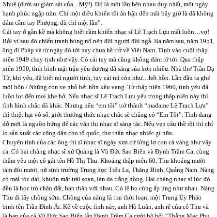
Nhuệ (dưới sự giám sát của... Mỹ!). Đó là một lần bên nhau duy nhất, một ngày
hạnh phúc ngập tràn. Chỉ một điều khiến tôi ân hận đến mãi bây giờ là đã không
dám cầm tay Phượng, dù chỉ một lần”.
Cái tay ở gần kề mà không biết cầm khiến nhạc sĩ Lê Trạch Lựu mất luôn…vợ!
Bởi vì sau đó chiến tranh bùng nổ nên đôi người đôi ngả. Ba năm sau, năm 1951,
ông đi Pháp và từ ngày đó tới nay chưa hề trở về Việt Nam. Tình vào cuối thập
niên 1949 chay tịnh như vậy. Có cái tay mà cũng không dám rớ tới. Qua thập
niên 1950, tình hình mặt trận yêu đương đã sáng sủa hơn nhiều. Nhà thơ Trần Dạ
Từ, khi yêu, đã biết mi người tình, tuy cái mi còn như…hết hồn. Lần đầu ta ghé
môi hôn / Những con ve nhỏ hết hồn kêu vang. Từ thập niên 1960, tình yêu đã
luồn lọt đến mọi khe hở. Nếu nhạc sĩ Lê Trạch Lựu yêu trong thập niên này thì
tình hình chắc đã khác. Nhưng nếu “em tôi” trở thành “madame Lê Trạch Lựu”
thì thiệt hại vô số, giới thưởng thức nhạc chắc sẽ chẳng có “Em Tôi”. Tình dang
dở mới là nguồn hứng để các văn thi nhạc sĩ sáng tác. Nếu vẹn câu thề rồi thì chỉ
lo sản xuất các công dân cho tổ quốc, thơ thẩn nhạc nhiếc gì nữa.
Chuyện tình của các ông thi sĩ nhạc sĩ ngày xưa cứ lửng lơ con cá vàng như vậy
cả. Có hai chàng nhạc sĩ xứ Quảng là Vũ Đức Sao Biển và Đynh Trầm Ca, cùng
thầm yêu một cô gái tên Hồ Thị Thu. Khoảng thập niên 60, Thu khoảng mười
tám đôi mươi, nữ sinh trường Trung học Tiểu La, Thăng Bình, Quảng Nam. Nàng
có mái tóc dài, khuôn mặt trái soan, làn da trắng hồng. Hai chàng nhạc sĩ lúc đó
đều là học trò chân đất, bạn thân với nhau. Có lẽ họ cùng ấp úng như nhau. Nàng
Thu đi lấy chồng sớm. Chồng của nàng là trai thời loạn, một Trung Úy Pháo
binh tên Trần Đình Ái. Kể về cuộc tình này, anh Hồ Luân, anh rể của cô Thu và
là bạn của cả Vũ Đức Sao Biển lẫn Đynh Trầm Ca cười hô hố: “Thằng Mạc Phụ