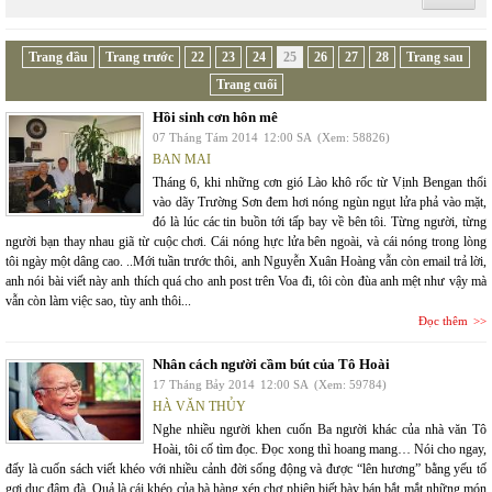
Trang đầu
Trang trước
22
23
24
25
26
27
28
Trang sau
Trang cuối
Hồi sinh cơn hôn mê
07 Tháng Tám 2014
12:00 SA
(Xem: 58826)
BAN MAI
Tháng 6, khi những cơn gió Lào khô rốc từ Vịnh Bengan thổi
vào dãy Trường Sơn đem hơi nóng ngùn ngụt lửa phả vào mặt,
đó là lúc các tin buồn tới tấp bay về bên tôi. Từng người, từng
người bạn thay nhau giã từ cuộc chơi. Cái nóng hực lửa bên ngoài, và cái nóng trong lòng
tôi ngày một dâng cao. ..Mới tuần trước thôi, anh Nguyễn Xuân Hoàng vẫn còn email trả lời,
anh nói bài viết này anh thích quá cho anh post trên Voa đi, tôi còn đùa anh mệt như vậy mà
vẫn còn làm việc sao, tùy anh thôi...
Đọc thêm
Nhân cách người cầm bút của Tô Hoài
17 Tháng Bảy 2014
12:00 SA
(Xem: 59784)
HÀ VĂN THỦY
Nghe nhiều người khen cuốn Ba người khác của nhà văn Tô
Hoài, tôi cố tìm đọc. Đọc xong thì hoang mang… Nói cho ngay,
đấy là cuốn sách viết khéo với nhiều cảnh đời sống động và được “lên hương” bằng yếu tố
gợi dục đậm đà. Quả là cái khéo của bà hàng xén chợ phiên biết bày bán bắt mắt những món