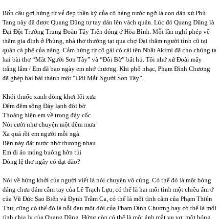
Bốn câu gợi hứng từ vẻ đẹp thần kỳ của cô hàng nước ngỡ là con dân xứ Phù
Tang này đã được Quang Dũng tự tay dán lên vách quán. Lúc đó Quang Dũng là
Đại Đội Trưởng Trung Đoàn Tây Tiến đóng ở Hòa Bình. Mỗi lần nghỉ phép về
thăm gia đình ở Phùng, nhà thơ thường tạt qua chợ Đại thăm người tình cũ tại
quán cà phê của nàng. Cảm hứng từ cô gái có cái tên Nhật Akimi đã cho chúng ta
hai bài thơ “Mắt Người Sơn Tây” và “Đôi Bờ” bất hủ. Tôi nhớ xứ Đoài mây
trắng lắm / Em đã bao ngày em nhớ thương. Khi phổ nhạc, Phạm Đình Chương
đã ghép hai bài thành một “Đôi Mắt Người Sơn Tây”.
Khói thuốc xanh dòng khơi lối xưa
Đêm đêm sông Đáy lạnh đôi bờ
Thoáng hiện em về trong đáy cốc
Nói cười như chuyện một đêm mưa
Xa quá rồi em người mỗi ngả
Bên này đất nước nhớ thương nhau
Em đi áo mỏng buông hờn tủi
Dòng lệ thơ ngây có dạt dào?
Nói về hứng khởi của người viết là nói chuyện vô cùng. Có thể đó là một bóng
dáng chưa dám cầm tay của Lê Trạch Lựu, có thể là hai mối tình một chiều ấm ớ
của Vũ Đức Sao Biển và Đynh Trầm Ca, có thể là mối tình câm của Phạm Thiên
Thư, cũng có thể đó là nỗi đau một đời của Phạm Đình Chương hay có thể là mối
tình chia ly của Quang Dũng. Hứng còn có thể là một ánh mắt vu vơ, một bóng