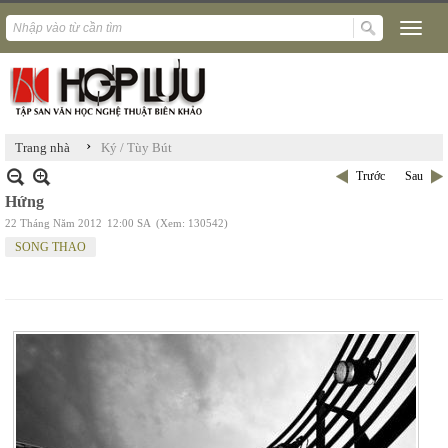
›
Trang nhà
Ký / Tùy Bút
Trước
Sau
Hứng
22 Tháng Năm 2012
12:00 SA
(Xem: 130542)
SONG THAO