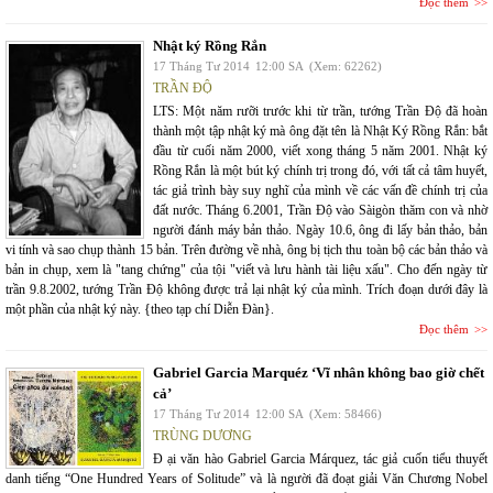
Đọc thêm
Nhật ký Rồng Rắn
17 Tháng Tư 2014
12:00 SA
(Xem: 62262)
TRẦN ĐỘ
LTS: Một năm rưỡi trước khi từ trần, tướng Trần Độ đã hoàn
thành một tập nhật ký mà ông đặt tên là Nhật Ký Rồng Rắn: bắt
đầu từ cuối năm 2000, viết xong tháng 5 năm 2001. Nhật ký
Rồng Rắn là một bút ký chính trị trong đó, với tất cả tâm huyết,
tác giả trình bày suy nghĩ của mình về các vấn đề chính trị của
đất nước. Tháng 6.2001, Trần Độ vào Sàigòn thăm con và nhờ
người đánh máy bản thảo. Ngày 10.6, ông đi lấy bản thảo, bản
vi tính và sao chụp thành 15 bản. Trên đường về nhà, ông bị tịch thu toàn bộ các bản thảo và
bản in chụp, xem là "tang chứng" của tội "viết và lưu hành tài liệu xấu". Cho đến ngày từ
trần 9.8.2002, tướng Trần Độ không được trả lại nhật ký của mình. Trích đoạn dưới đây là
một phần của nhật ký này. {theo tạp chí Diễn Đàn}.
Đọc thêm
Gabriel Garcia Marquéz ‘Vĩ nhân không bao giờ chết
cả’
17 Tháng Tư 2014
12:00 SA
(Xem: 58466)
TRÙNG DƯƠNG
Đ ại văn hào Gabriel Garcia Márquez, tác giả cuốn tiểu thuyết
danh tiếng “One Hundred Years of Solitude” và là người đã đoạt giải Văn Chương Nobel