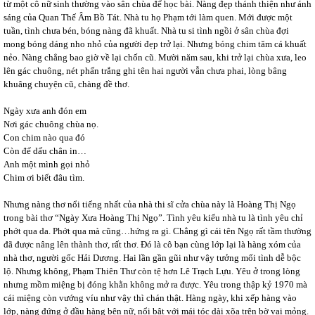
từ một cô nữ sinh thường vào sân chùa để học bài. Nàng đẹp thánh thiện như ánh
sáng của Quan Thế Âm Bồ Tát. Nhà tu họ Phạm tới làm quen. Mới được một
tuần, tình chưa bén, bóng nàng đã khuất. Nhà tu si tình ngồi ở sân chùa đợi
mong bóng dáng nho nhỏ của người đẹp trở lại. Nhưng bóng chim tăm cá khuất
nẻo. Nàng chẳng bao giờ về lại chốn cũ. Mười năm sau, khi trở lại chùa xưa, leo
lên gác chuông, nét phấn trắng ghi tên hai người vẫn chưa phai, lòng bâng
khuâng chuyện cũ, chàng đề thơ.
Ngày xưa anh đón em
Nơi gác chuông chùa nọ.
Con chim nào qua đó
Còn để dấu chân in…
Anh một mình gọi nhỏ
Chim ơi biết đâu tìm.
Nhưng nàng thơ nổi tiếng nhất của nhà thi sĩ cửa chùa này là Hoàng Thị Ngọ
trong bài thơ “Ngày Xưa Hoàng Thị Ngọ”. Tình yêu kiểu nhà tu là tình yêu chỉ
phớt qua da. Phớt qua mà cũng…hứng ra gì. Chẳng gì cái tên Ngọ rất tầm thường
đã được nâng lên thành thơ, rất thơ. Đó là cô bạn cùng lớp lại là hàng xóm của
nhà thơ, người gốc Hải Dương. Hai lần gần gũi như vậy tưởng mối tình dễ bộc
lộ. Nhưng không, Phạm Thiên Thư còn tệ hơn Lê Trạch Lựu. Yêu ở trong lòng
nhưng mồm miệng bị đóng khằn không mở ra được. Yêu trong thập kỷ 1970 mà
cái miệng còn vướng víu như vậy thì chán thật. Hàng ngày, khi xếp hàng vào
lớp, nàng đứng ở đầu hàng bên nữ, nổi bật với mái tóc dài xõa trên bờ vai mỏng.