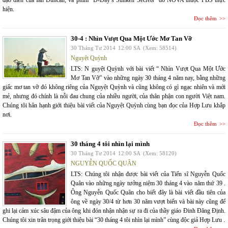
đạo diễn của Ian Duncan; và phim “D-Day’s Sunken Secrets” do NOVA thuộc PBS thực
hiện.
Đọc thêm
30-4 : Nhìn Vượt Qua Một Ước Mơ Tan Vỡ
30 Tháng Tư 2014
12:00 SA
(Xem: 58514)
Nguyệt Quỳnh
LTS: N guyệt Quỳnh với bài viết “ Nhìn Vượt Qua Một Ước
Mơ Tan Vỡ” vào những ngày 30 tháng 4 năm nay, bằng những
giấc mơ tan vỡ đó không riêng của Nguyệt Quỳnh và cũng không có gì ngạc nhiên và mới
mẻ, nhưng đó chính là nỗi đau chung của nhiều người, của thân phận con người Việt nam.
Chúng tôi hân hạnh giới thiệu bài viết của Nguyệt Quỳnh cùng bạn đọc của Hợp Lưu khắp
nơi.
Đọc thêm
30 tháng 4 tôi nhìn lại mình
30 Tháng Tư 2014
12:00 SA
(Xem: 58120)
NGUYỄN QUỐC QUÂN
LTS: Chúng tôi nhận được bài viết của Tiến sĩ Nguyễn Quốc
Quân vào những ngày tưởng niệm 30 tháng 4 vào năm thứ 39 .
Ông Nguyễn Quốc Quân cho biết đây là bài viết đầu tiên của
ông về ngày 30/4 từ hơn 30 năm vượt biển và bài này cũng để
ghi lại cảm xúc sâu đậm của ông khi đón nhận nhận sự ra đi của thầy giáo Đinh Đăng Định.
Chúng tôi xin trân trọng giới thiệu bài “30 tháng 4 tôi nhìn lại mình” cùng độc giả Hợp Lưu .