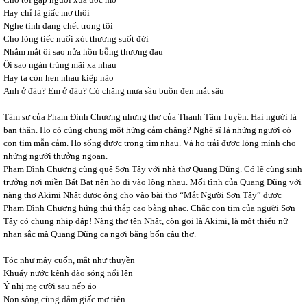
Hay chỉ là giấc mơ thôi
Nghe tình đang chết trong tôi
Cho lòng tiếc nuối xót thương suốt đời
Nhắm mắt ôi sao nửa hồn bỗng thương đau
Ôi sao ngàn trùng mãi xa nhau
Hay ta còn hẹn nhau kiếp nào
Anh ở đâu? Em ở đâu? Có chăng mưa sầu buồn đen mắt sâu
Tâm sự của Phạm Đình Chương nhưng thơ của Thanh Tâm Tuyền. Hai người là
bạn thân. Họ có cùng chung một hứng cảm chăng? Nghệ sĩ là những người có
con tim mẫn cảm. Họ sống được trong tim nhau. Và họ trải được lòng mình cho
những người thưởng ngoạn.
Phạm Đình Chương cùng quê Sơn Tây với nhà thơ Quang Dũng. Có lẽ cùng sinh
trưởng nơi miền Bất Bạt nên họ đi vào lòng nhau. Mối tình của Quang Dũng với
nàng thơ Akimi Nhật được ông cho vào bài thơ “Mắt Người Sơn Tây” được
Phạm Đình Chương hứng thú thắp cao bằng nhạc. Chắc con tim của người Sơn
Tây có chung nhịp đập! Nàng thơ tên Nhật, còn gọi là Akimi, là một thiếu nữ
nhan sắc mà Quang Dũng ca ngợi bằng bốn câu thơ.
Tóc như mây cuốn, mắt như thuyền
Khuấy nước kênh đào sóng nổi lên
Ý nhị mẹ cười sau nếp áo
Non sông cùng đắm giấc mơ tiên