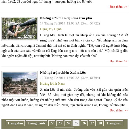
năm 1982, đã qua đời ngày 17 tháng 4 vừa qua, hưởng thọ 87 tuổi.
Đọc thêm
Những cơn man dại của trái phá
17 Tháng Tư 2014
12:00 SA
(Xem: 57722)
Đặng Mỹ Hạnh
Đ ặng Mỹ Hạnh là một nữ nhiếp ảnh gia của những “Xứ sở
rừng mưa” như tựa một bút ký của cô. Nếu nhiếp ảnh là đam
mê chính, văn chương là đam mê thứ nhì mà cô tự định nghĩa: "Tiếp cận với nghệ thuật bằng
ngữ ảnh của cảm xúc và viết ra cõi lặng bên trong như một nhu cầu thở." Một cõi lặng đôi
khi ngấm ngầm dữ dội, như tùy bút "Những cơn man dại của trái phá".
Đọc thêm
Nhớ lại trận chiến Xuân Lộc
12 Tháng Tư 2014
12:00 SA
(Xem: 61704)
Hoàng Định Nam
X uân Lộc là nút chặn đường tiến vào Sài gòn của quân Bắc
Việt. 35 năm, thời gian tuy dài, nhưng có khi không thể xóa
nhòa một vui buồn, huống chi những mất mát đớn đau trong đời người. Trong ký ức của
người dân Long Khánh, và người dân miền Nam, trận chiến Xuân Lộc, không thể phôi pha.
Đọc thêm
Trang đầu
Trang trước
22
23
24
25
26
27
28
Trang sau