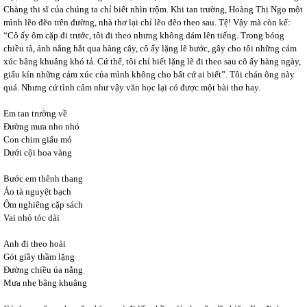
Chàng thi sĩ của chúng ta chỉ biết nhìn trộm. Khi tan trường, Hoàng Thị Ngọ một
mình lẽo đẽo trên đường, nhà thơ lại chỉ lẽo đẽo theo sau. Tệ! Vậy mà còn kể:
“Cô ấy ôm cặp đi trước, tôi đi theo nhưng không dám lên tiếng. Trong bóng
chiều tà, ánh nắng hắt qua hàng cây, cô ấy lặng lẽ bước, gây cho tôi những cảm
xúc bâng khuâng khó tả. Cứ thế, tôi chỉ biết lặng lẽ đi theo sau cô ấy hàng ngày,
giấu kín những cảm xúc của mình không cho bất cứ ai biết”. Tôi chán ông này
quá. Nhưng cứ tình câm như vậy văn học lại có được một bài thơ hay.
Em tan trường về
Đường mưa nho nhỏ
Con chim giấu mỏ
Dưới cội hoa vàng
Bước em thênh thang
Áo tà nguyệt bạch
Ôm nghiêng cặp sách
Vai nhỏ tóc dài
Anh đi theo hoài
Gót giầy thầm lặng
Đường chiều úa nắng
Mưa nhẹ bâng khuâng