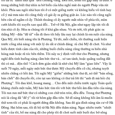
tôi đã bị “đánh một quả” đến choáng váng. Đến nơi, đoàn tôi gặp may là được ở
trong những biệt thự nhìn ra bờ biển của khu nghỉ mát do người Pháp vừa rút
khỏi. Phía sau ngôi nhà bọn tôi ở có một giếng nước và không hiểu vô tình hay
cố ý mà trưa nào tôi cũng thấy cô gái ấy ra giếng giặt áo. Lúc nào tôi cũng ngồi
bên cửa sổ ngắm cô ấy. Thỉnh thoảng cô ấy ngước mắt nhìn về phía tôi, mỉm
cười khiến tôi xuyến xao quá đỗi... Trở về Hà Nội, gần như ngay lập tức tôi đi
tìm nhà cô ấy. Hóa ra chúng tôi ở khá gần nhau. Và ơn trời, tôi phát giác ra:
thằng Mỹ - đứa “đệ tử” vẫn đi theo tôi bấy lâu nay lại chính là em ruột của nàng.
Qua Mỹ, tôi biết nàng tên là Phượng. Từ đó, mỗi chiều, tôi thường xuất hiện
trước cổng nhà nàng với một lý do rất ư chính đáng: rủ chú Mỹ đi chơi. Và như
hiểu được tình cảm của tôi, những buổi chiều nàng cũng thường ra hiên nhà
hóng mát hoặc rũ tóc bên thềm. Tôi nảy ra ý định viết thư cho Phượng, nhưng
nghĩ đến tình huống nàng cầm bức thư và... xé tan tành, hoặc quẳng xuống đất
thì có mà... độn thổ ! Cách đơn giản nhất là nhờ chú Mỹ làm “giao liên”. Vậy là
suốt 70 ngày, mỗi ngày một bức thư được Mỹ chuyển đến cô chị, nhưng tuyệt
nhiên chẳng có hồi âm. Tôi nghi Mỹ “giếm” những bức thư đi, nó thề “bán sống,
bán chết” đã chuyển rồi, còn tại sao không có thư trả lời thì “anh đi mà hỏi chị
Phượng”. Tôi đau khổ, hoang mang… Cho đến một chiều trước ngày Toàn quốc
kháng chiến một tuần, Mỹ háo hức tìm tôi với bức thư hồi âm đầu tiên của nàng.
Tôi run run mở bức thư có những con chữ tròn tròn, đều đều. Trong thư Phượng
nói là cũng đã “để ý” tôi từ hôm gặp đầu tiên. Sở dĩ nàng không hồi âm là muốn
thử xem tôi có phải là người đứng đắn không. Sau đó gia đình nàng tản cư về Hà
Đông. Hai hôm sau, tôi đi bộ từ Hà Nội đến thăm nàng. Ngạc nhiên trước “nhiệt
tình” của tôi, bố mẹ nàng đã cho phép tôi đi chơi suốt một buổi dọc bờ sông