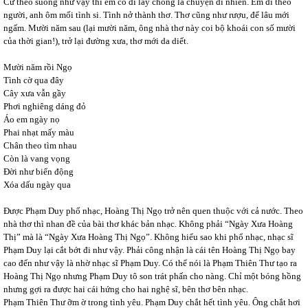
Cứ theo suông như vậy thì em có đi lấy chồng là chuyện dĩ nhiên. Em đi theo
người, anh ôm mối tình si. Tình nở thành thơ. Thơ cũng như rượu, để lâu mới
ngấm. Mười năm sau (lại mười năm, ông nhà thơ này coi bộ khoái con số mười
của thời gian!), trở lại đường xưa, thơ mới da diết.
Mười năm rồi Ngọ
Tình cờ qua đây
Cây xưa vẫn gầy
Phơi nghiêng dáng đỏ
Áo em ngày nọ
Phai nhạt mấy màu
Chân theo tìm nhau
Còn là vang vọng
Đời như biển động
Xóa dấu ngày qua
Được Phạm Duy phổ nhạc, Hoàng Thị Ngọ trở nên quen thuộc với cả nước. Theo
nhà thơ thì nhan đề của bài thơ khác bản nhạc. Không phải “Ngày Xưa Hoàng
Thị” mà là “Ngày Xưa Hoàng Thị Ngọ”. Không hiểu sao khi phổ nhạc, nhạc sĩ
Phạm Duy lại cắt bớt đi như vậy. Phải công nhận là cái tên Hoàng Thị Ngọ bay
cao đến như vậy là nhờ nhạc sĩ Phạm Duy. Có thể nói là Phạm Thiên Thư tạo ra
Hoàng Thị Ngọ nhưng Phạm Duy tô son trát phấn cho nàng. Chỉ một bóng hồng
nhưng gợi ra được hai cái hứng cho hai nghệ sĩ, bên thơ bên nhạc.
Phạm Thiên Thư ỡm ờ trong tình yêu. Phạm Duy chắt hết tình yêu. Ông chắt hơi