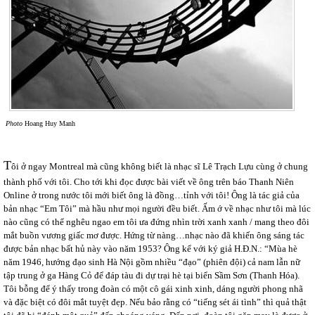
Photo
Hoang Huy Manh
T
ôi ở ngay Montreal mà cũng không biết là nhạc sĩ Lê Trạch Lựu cùng ở chung
thành phố với tôi. Cho tới khi đọc được bài viết về ông trên báo Thanh Niên
Online ở trong nước tôi mới biết ông là đồng…tỉnh với tôi! Ông là tác giả của
bản nhạc “Em Tôi” mà hầu như mọi người đều biết. Ấm ớ về nhạc như tôi mà lúc
nào cũng có thể nghêu ngao em tôi ưa đứng nhìn trời xanh xanh / mang theo đôi
mắt buồn vương giấc mơ được. Hứng từ nàng…nhạc nào đã khiến ông sáng tác
được bản nhạc bất hủ này vào năm 1953? Ông kể với ký giả H.Đ.N.: “Mùa hè
năm 1946, hướng đạo sinh Hà Nội gồm nhiều “đạo” (phiên đội) cả nam lẫn nữ
tập trung ở ga Hàng Cỏ để đáp tàu đi dự trại hè tại biển Sầm Sơn (Thanh Hóa).
Tôi bỗng để ý thấy trong đoàn có một cô gái xinh xinh, dáng người phong nhã
và đặc biệt có đôi mắt tuyệt đẹp. Nếu bảo rằng có “tiếng sét ái tình” thì quả thật