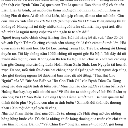
(tên thật của Đynh Trầm Ca) quen con Thu là qua tui. Dạo đó tui để ý cô chị tên
Liên. Liên bị bệnh, tui muốn đến thăm nhưng đi một mình thì hơi run, bèn rủ
thằng Phụ đi theo. Ai dè, tới nhà Liên, hắn gặp cô em, đâm ra như mất hồn! Còn
con Thu có tình cảm chi với Võ Hợi (tên thật của Vũ Đức Sao Biển) không thì tui
không rõ. Nhưng mà tui thấy nhiều khi người ta hư cấu mà…hay quá trời, đến
nỗi mình là người trong cuộc mà còn ngẩn tò te nữa đó!”.
Người trong cuộc chính cống là nàng Thu. Hỏi thì nàng kể rất vui: “Dạo đó tôi
với anh Đynh Trầm Ca cũng có tình cảm nhưng chỉ là tình cảm tuổi mới lớn. Hồi
quen anh ấy tôi mới học lớp Đệ Lục trường Trung Học Tiểu La, nhưng rồi không
duyên nợ. Tôi lấy chồng năm 1966, chồng tôi người gốc Hà Nội”. Tới đây thì tôi
muốn dấu một nụ cười. Không dấu thì tên Hà Nội là tôi chắc sẽ khốn với các ông
bạn gốc Quảng như các ông Luân Hoán, Phan Xuân Sinh, Lưu Nguyễn tài hoa rất
mực. Dù sao, mối tình ấm ớ của hai chàng nhạc sĩ Quảng với một người đẹp cũng
cho giới thưởng ngoạn lời được hai bản nhạc rất nổi tiếng: “Thu, Hát Cho
Người” của Vũ Đức Sao Biển và “Ru Con Tình Cũ” của Đynh Trầm Ca. Dòng
sông nào đưa người tình đi biền biệt / Mùa thu nào cho người về thăm bến xưa /
Hoàng Hạc bay, bay mãi bỏ trời mơ / Về đồi sim ta nhớ người vô bờ. Đó là tâm sự
của ông Vũ Đức Sao Biển. Còn ông Đynh Trầm Ca thở than: Ba năm qua em trở
thành thiếu phụ / Ngồi ru con như ru tình buồn / Xin một đời thôi tiếc thương
nhau / Xin một đời ngủ yên dĩ vãng.
Nhà thơ Phạm Thiên Thư, nửa đời nửa tu, nhưng cửa Phật rộng mở cho những
bóng hồng bước vào. Dù chỉ là những chiếc bóng thoáng qua trước cửa chứ chưa
vào tâm hồn ông. Bài thơ “Vết Chim Bay” ông làm năm 24 tuổi được gợi hứng