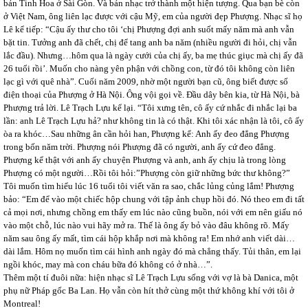
bản Tinh Hoa ở Sài Gòn. Và bản nhạc trở thành một hiện tượng. Qua bạn bè còn
ở Việt Nam, ông liên lạc được với cậu Mỹ, em của người đẹp Phượng. Nhạc sĩ họ
Lê kể tiếp: “Cậu ấy thư cho tôi ‘chị Phượng đợi anh suốt mấy năm mà anh vẫn
bặt tin. Tưởng anh đã chết, chị để tang anh ba năm (nhiều người đi hỏi, chị vẫn
lắc đầu). Nhưng…hôm qua là ngày cưới của chị ấy, ba mẹ thúc giục mà chị ấy đã
26 tuổi rồi’. Muốn cho nàng yên phận với chồng con, từ đó tôi không còn liên
lạc gì với quê nhà”. Cuối năm 2009, nhờ một người bạn cũ, ông biết được số
điện thoại của Phượng ở Hà Nội. Ông vội gọi về. Đầu dây bên kia, từ Hà Nội, bà
Phượng trả lời. Lê Trạch Lựu kể lại. “Tôi xưng tên, cô ấy cứ nhắc đi nhắc lại ba
lần: anh Lê Trạch Lựu hả? như không tin là có thật. Khi tôi xác nhận là tôi, cô ấy
òa ra khóc…Sau những ân cần hỏi han, Phượng kể: Anh ấy đeo đẳng Phượng
trong bốn năm trời. Phượng nói Phượng đã có người, anh ấy cứ đeo đẳng.
Phượng kể thật với anh ấy chuyện Phượng và anh, anh ấy chịu là trong lòng
Phượng có một người…Rồi tôi hỏi:”Phượng còn giữ những bức thư không?”
Tôi muốn tìm hiểu lúc 16 tuổi tôi viết văn ra sao, chắc lủng củng lắm! Phượng
bảo: “Em để vào một chiếc hộp chung với tập ảnh chụp hồi đó. Nó theo em đi tất
cả mọi nơi, nhưng chồng em thấy em lúc nào cũng buồn, nói với em nên giấu nó
vào một chỗ, lúc nào vui hãy mở ra. Thế là ông ấy bỏ vào đâu không rõ. Mấy
năm sau ông ấy mất, tìm cái hộp khắp nơi mà không ra! Em nhớ anh viết dài…
dài lắm. Hôm nọ muốn tìm cái hình anh ngày đó mà chẳng thấy. Tủi thân, em lại
ngồi khóc, may mà con cháu bữa đó không có ở nhà…”.
Thêm một tí đuôi nữa: hiện nhạc sĩ Lê Trạch Lựu sống với vợ là bà Danica, một
phụ nữ Pháp gốc Ba Lan. Họ vẫn còn hít thở cùng một thứ không khí với tôi ở
Montreal!