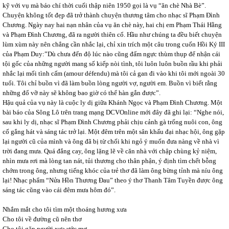
kỹ với vụ mà báo chí thời cuối thập niên 1950 gọi là vụ “ăn chè Nhà Bè”.
Chuyện không tốt đẹp đã trở thành chuyện thương tâm cho nhạc sĩ Phạm Đình
Chương. Ngày nay hai nạn nhân của vụ ăn chè này, hai chị em Phạm Thái Hằng
và Phạm Đình Chương, đã ra người thiên cổ. Hầu như chúng ta đều biết chuyện
lùm xùm này nên chẳng cần nhắc lại, chỉ xin trích một câu trong cuốn Hồi Ký III
của Phạm Duy:”Dù chưa đến độ lúc nào cũng đấm ngực thùm thụp để nhận cái
tội gốc của những người mang số kiếp nòi tình, tôi luôn luôn buồn rầu khi phải
nhắc lại mối tình cấm (amour défendu) mà tôi cả gan đi vào khi tôi mới ngoài 30
tuổi. Tôi chỉ buồn vì đã làm buồn lòng người vợ, người em. Buồn vì biết rằng
những đổ vỡ này sẽ không bao giờ có thể hàn gắn được”.
Hậu quả của vụ này là cuộc ly dị giữa Khánh Ngọc và Phạm Đình Chương. Một
bài báo của Sông Lô trên trang mạng DCVOnline mới đây đã ghi lại: “Nghe nói,
sau khi ly dị, nhạc sĩ Phạm Đình Chương phải chịu cảnh gà trống nuôi con, ông
cố gắng hát và sáng tác trở lại. Một đêm trên một sân khấu đại nhạc hội, ông gặp
lại người cũ của mình và ông đã bị từ chối khi ngỏ ý muốn đưa nàng về nhà vì
trời đang mưa. Quá đắng cay, ông lặng lẽ về căn nhà với chập chùng kỷ niệm,
nhìn mưa rơi mà lòng tan nát, tủi thương cho thân phận, ý định tìm chết bỗng
chớm trong ông, nhưng tiếng khóc của trẻ thơ đã làm ông bừng tỉnh mà níu ông
lại! Nhạc phẩm “Nửa Hồn Thương Đau” theo ý thơ Thanh Tâm Tuyền được ông
sáng tác cũng vào cái đêm mưa hôm đó”.
Nhắm mắt cho tôi tìm một thoáng hương xưa
Cho tôi về đường cũ nên thơ
Cho tôi gặp người xưa ước mơ