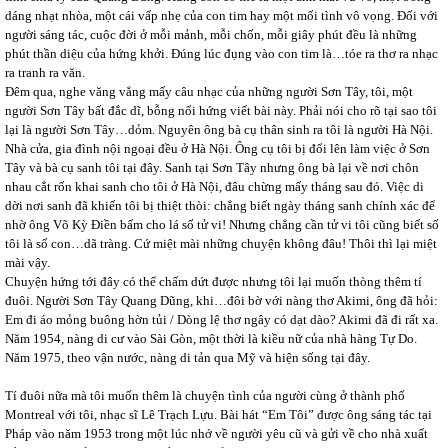
dáng nhạt nhòa, một cái vấp nhẹ của con tim hay một mối tình vô vọng. Đối với
người sáng tác, cuộc đời ở mỗi mảnh, mỗi chốn, mỗi giây phút đều là những
phút thần diệu của hứng khởi. Đúng lúc đụng vào con tim là…tóe ra thơ ra nhạc
ra tranh ra văn.
Đêm qua, nghe văng vẳng mấy câu nhạc của những người Sơn Tây, tôi, một
người Sơn Tây bất đắc dĩ, bỗng nổi hứng viết bài này. Phải nói cho rõ tại sao tôi
lại là người Sơn Tây…dỏm. Nguyên ông bà cụ thân sinh ra tôi là người Hà Nội.
Nhà cửa, gia đình nội ngoại đều ở Hà Nội. Ông cụ tôi bị đổi lên làm việc ở Sơn
Tây và bà cụ sanh tôi tại đây. Sanh tại Sơn Tây nhưng ông bà lại về nơi chôn
nhau cắt rốn khai sanh cho tôi ở Hà Nội, đâu chừng mấy tháng sau đó. Việc di
dời nơi sanh đã khiến tôi bị thiệt thòi: chẳng biết ngày tháng sanh chính xác để
nhờ ông Võ Kỳ Điền bấm cho lá số tử vi! Nhưng chẳng cần tử vi tôi cũng biết số
tôi là số con…dã tràng. Cứ miệt mài những chuyện không đâu! Thôi thì lại miệt
mài vậy.
Chuyện hứng tới đây có thể chấm dứt được nhưng tôi lại muốn thòng thêm tí
đuôi. Người Sơn Tây Quang Dũng, khi…đôi bờ với nàng thơ Akimi, ông đã hỏi:
Em đi áo mỏng buông hờn tủi / Dòng lệ thơ ngây có dạt dào? Akimi đã đi rất xa.
Năm 1954, nàng di cư vào Sài Gòn, một thời là kiều nữ của nhà hàng Tự Do.
Năm 1975, theo vận nước, nàng di tản qua Mỹ và hiện sống tại đây.
Tí đuôi nữa mà tôi muốn thêm là chuyện tình của người cùng ở thành phố
Montreal với tôi, nhạc sĩ Lê Trạch Lựu. Bài hát “Em Tôi” được ông sáng tác tại
Pháp vào năm 1953 trong một lúc nhớ về người yêu cũ và gửi về cho nhà xuất