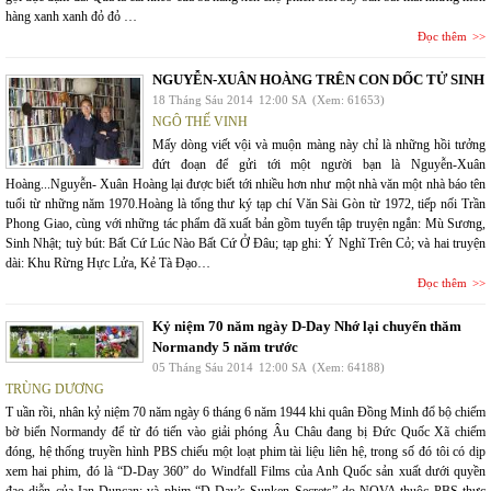
hàng xanh xanh đỏ đỏ …
Đọc thêm
NGUYỄN-XUÂN HOÀNG TRÊN CON DỐC TỬ SINH
18 Tháng Sáu 2014
12:00 SA
(Xem: 61653)
NGÔ THẾ VINH
Mấy dòng viết vội và muộn màng này chỉ là những hồi tưởng
đứt đoạn để gửi tới một người bạn là Nguyễn-Xuân
Hoàng...Nguyễn- Xuân Hoàng lại được biết tới nhiều hơn như một nhà văn một nhà báo tên
tuổi từ những năm 1970.Hoàng là tổng thư ký tạp chí Văn Sài Gòn từ 1972, tiếp nối Trần
Phong Giao, cùng với những tác phẩm đã xuất bản gồm tuyển tập truyện ngắn: Mù Sương,
Sinh Nhật; tuỳ bút: Bất Cứ Lúc Nào Bất Cứ Ở Đâu; tạp ghi: Ý Nghĩ Trên Cỏ; và hai truyện
dài: Khu Rừng Hực Lửa, Kẻ Tà Đạo…
Đọc thêm
Kỷ niệm 70 năm ngày D-Day Nhớ lại chuyến thăm
Normandy 5 năm trước
05 Tháng Sáu 2014
12:00 SA
(Xem: 64188)
TRÙNG DƯƠNG
T uần rồi, nhân kỷ niệm 70 năm ngày 6 tháng 6 năm 1944 khi quân Đồng Minh đổ bộ chiếm
bờ biển Normandy để từ đó tiến vào giải phóng Âu Châu đang bị Đức Quốc Xã chiếm
đóng, hệ thống truyền hình PBS chiếu một loạt phim tài liệu liên hệ, trong số đó tôi có dịp
xem hai phim, đó là “D-Day 360” do Windfall Films của Anh Quốc sản xuất dưới quyền