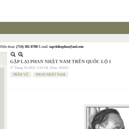
Điện thoại:
(714) 381-8780
E-mail:
tapchihopluu@aol.com
GẶP LẠI PHAN NHẬT NAM TRÊN QUỐC LỘ 1
27 Tháng Tư 2022
3:24 CH
(Xem: 36592)
TRẦN VŨ
PHAN NHẬT NAM