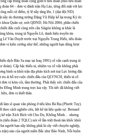
công cấp trung đoàn cộng gồm 6 tiểu đoàn (mỗi tiểu đoàn
g đoàn 64 – đơn vị đánh trận Hạ Lào, từng đối mặt với lực
ông mỗi cứ điểm, tỷ lệ nầy tăng lên, 1 (đại đội ND)
thuật nầy do thượng tướng Đặng Vũ Hiệp kể lại trong Ký ức
ch khoa Quân sự, nxb QĐND, Hà Nội 2004, phần chiến
iến đấu cuối cùng trên cầu Sàigòn không ai khác là
ng khóa, trung tá Nguyễn Lô, danh hiệu truyền tin
g Lê Văn Duyệt trước trại Nguyễn Trung Hiếu, tiểu đoàn
 đơn vị kiên cường như thế, những người bạn dũng lược
iến dịch Bão Sa mạc tại Iraq 1991) cố vấn cạnh trung tá
đoàn). Cấp bậc thiếu tá, nhiệm vụ cố vấn không phải
ng binh ra khỏi trận địa pháo kích nơi trại Lực lượng đặc
ời ưu ái hỗ trợ cuộc chiến đấu của QLVNCH, thiếu tá cố
 đơn vị kém cỏi, tầm thường. Phải thấy sức chiến đấu của
u Đồng Minh trung trực kia vậy. Tôi tiếc đã không viết
hữu, đơn vị thiết thân.
 đi làm sĩ quan văn phòng ở tiểu khu Bà Rịa (Phước Tuy).
t theo cách nghiên cứu, liệt kê tài liệu quân sự. Bernard
Trung kể trận Xích Bích với Chu Du, Khổng Minh… nhưng
 (tiểu đoàn 2 TQLC) nói về lần triệt thoái tàn khốc khỏi
i người bạn nầy không phải là cây viết chuyên nghiệp,
iến trận) nào của người miền Bắc như Bảo Ninh, Nỗi buồn