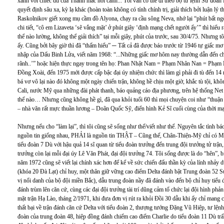
xanh với chiếc dù của Thành mắc nơi cánh... Tôi vẫn có thể đi theo bộ tư lệnh Sư đoàn
quyết định sâu xa, kỳ lạ khác (hoàn toàn không có tính chính trị, giải thích bởi luận l
Raskolnikov giết xong mụ cầm đồ Alyona, chạy ra cầu sông Neva, nhớ lại “phút bất 
chi tiết, “cô em Lizaveta ‘sẽ vắng mặt’ ở phút giây ‘định mạng chết người ấy’” thì hiểu
thể nào lường, không thể giải thích” tại mỗi giây, phút của trước, sau 30/4/75. Nhưng t
ấy. Cũng bởi bây giờ thì đã “thấm hiểu” ─ Tất cả đã được báo trước từ 1946 tự giấc mơ 
nhập của Dấu Binh Lửa, viết năm 1968: “...Những giấc mơ hôm nay thường dẫn đến ch
rãnh..’” hoặc hiện thực ngay trong tên họ: Phan Nhật Nam = Phạm Nhân Nan = Phạm N
Đồng Xoài, đến 1975 mới được cấp bậc đại úy nhiệm chức thì làm gì phải đi tù đến 14
bá vơ vô lại nào đó không một ngày chiến trận, không hề chịu một giờ, khắc tù tội, 
Cali, nước Mỹ qua những đài phát thanh, báo quảng cáo địa phương, trên hệ thống Net
thế nào… Nhưng cũng không hề gì, đã qua khỏi tuổi 60 thì mọi chuyện coi như “thuận 
– nhà văn rất mực thuần lương – Doãn Quốc Sỹ, điển hình Kẻ Sĩ cuối cùng của thời mạ
Nhưng nếu cho “làm lại”, thì tôi cũng sẽ sống như thế/viết như thế. Nguyên tắc tình bá
nguồn tin giống nhau, PHẢI là nguồn tin THẬT – Cũng thế, Chân-Thiện-Mỹ chỉ có MỘT
tiểu đoàn 7 Dù với hậu quả 14 sĩ quan từ tiểu đoàn trưởng đến trung đội trưởng tử trận,
trưởng còn lại mỗi đại úy Lê Văn Phát, đại đội trưởng 74. Tôi sống được là do “hên”, 
năm 1972 cũng sẽ viết lại chính xác hơn để kể về sức chiến đấu thần kỳ của lính nh
(khóa 20 Đà Lạt) chỉ huy, một thân giữ vững cao điểm Delta đánh bật Trung đoàn 52 
vị nổi danh của bộ đội miền Bắc), dẫu trung đoàn nầy đã đánh vào đến bộ chỉ huy tiểu
đánh trùm lên căn cứ, cùng các đại đội trưởng tài trí dũng cảm tổ chức lại đội hình ph
mặt trận Hạ Lào, tháng 2/1971, khi đưa đơn vị rút ra khỏi Đồi 30 dẫu khi ấy chỉ mang 
thất bại về trận đánh căn cứ Delta với tiểu đoàn 2, thượng tướng Đặng Vũ Hiệp, tư lệnh
đoàn của trung đoàn 48, hiệp đồng đánh chiếm cao điểm Charlie do tiểu đoàn 11 Dù tr