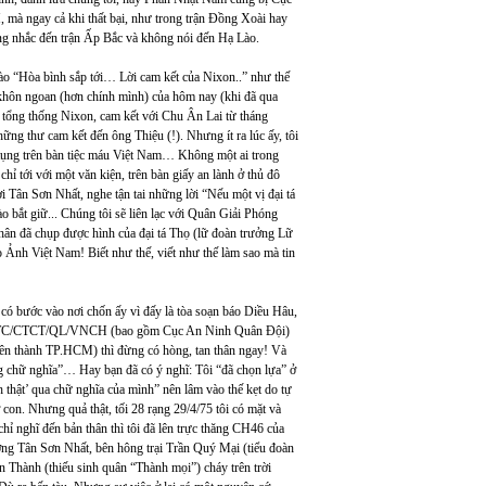
 mà ngay cả khi thất bại, như trong trận Đồng Xoài hay
ông nhắc đến trận Ấp Bắc và không nói đến Hạ Lào.
vào “Hòa bình sắp tới… Lời cam kết của Nixon..” như thế
, khôn ngoan (hơn chính mình) của hôm nay (khi đã qua
h tổng thống Nixon, cam kết với Chu Ân Lai từ tháng
g thư cam kết đến ông Thiệu (!). Nhưng ít ra lúc ấy, tôi
 tụng trên bàn tiệc máu Việt Nam… Không một ai trong
hỉ tới với một văn kiện, trên bàn giấy an lành ở thủ đô
ơi Tân Sơn Nhất, nghe tận tai những lời “Nếu một vị đại tá
o bắt giữ... Chúng tôi sẽ liên lạc với Quân Giải Phóng
 thân đã chụp được hình của đại tá Thọ (lữ đoàn trưởng Lữ
o Ảnh Việt Nam! Biết như thế, viết như thế làm sao mà tin
có bước vào nơi chốn ấy vì đấy là tòa soạn báo Diều Hâu,
huy TC/CTCT/QL/VNCH (bao gồm Cục An Ninh Quân Đội)
 tên thành TP.HCM) thì đừng có hòng, tan thân ngay! Và
ng chữ nghĩa”… Hay bạn đã có ý nghĩ: Tôi “đã chọn lựa” ở
h thật’ qua chữ nghĩa của mình” nên lâm vào thế kẹt do tự
con. Nhưng quả thật, tối 28 rạng 29/4/75 tôi có mặt và
hỉ nghĩ đến bản thân thì tôi đã lên trực thăng CH46 của
ng Tân Sơn Nhất, bên hông trại Trần Quý Mại (tiểu đoàn
 Thành (thiếu sinh quân “Thành mọi”) cháy trên trời