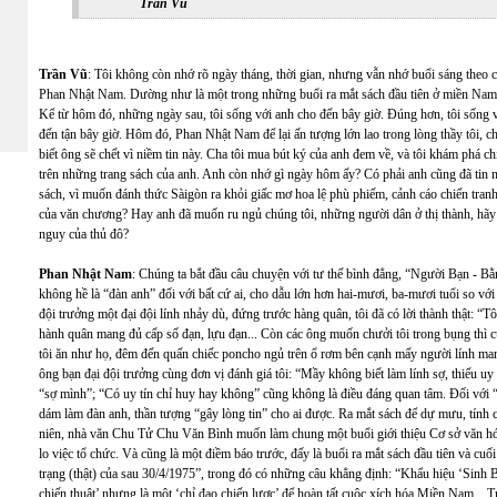
Trần Vũ
Trần Vũ
: Tôi không còn nhớ rõ ngày tháng, thời gian, nhưng vẫn nhớ buổi sáng theo 
Phan Nhật Nam. Dường như là một trong những buổi ra mắt sách đầu tiên ở miền Nam khi
Kể từ hôm đó, những ngày sau, tôi sống với anh cho đến bây giờ. Đúng hơn, tôi sống
đến tận bây giờ. Hôm đó, Phan Nhật Nam để lại ấn tượng lớn lao trong lòng thầy tôi, c
biết ông sẽ chết vì niềm tin này. Cha tôi mua bút ký của anh đem về, và tôi khám phá ch
trên những trang sách của anh. Anh còn nhớ gì ngày hôm ấy? Có phải anh cũng đã tin nh
sách, vì muốn đánh thức Sàigòn ra khỏi giấc mơ hoa lệ phù phiếm, cảnh cáo chiến tran
của văn chương? Hay anh đã muốn ru ngủ chúng tôi, những người dân ở thị thành, hãy 
nguy của thủ đô?
Phan Nhật Nam
: Chúng ta bắt đầu câu chuyện với tư thế bình đẳng, “Người Bạn - Bằ
không hề là “đàn anh” đối với bất cứ ai, cho dẫu lớn hơn hai-mươi, ba-mươi tuổi so với
đội trưởng một đại đội lính nhảy dù, đứng trước hàng quân, tôi đã có lời thành thật: “Tôi
hành quân mang đủ cấp số đạn, lựu đạn... Còn các ông muốn chưởi tôi trong bụng thì cứ 
tôi ăn như họ, đêm đến quấn chiếc poncho ngủ trên ổ rơm bên cạnh mấy người lính man
ông bạn đại đội trưởng cùng đơn vị đánh giá tôi: “Mầy không biết làm lính sợ, thiếu uy 
“sợ mình”; “Có uy tín chỉ huy hay không” cũng không là điều đáng quan tâm. Đối với 
dám làm đàn anh, thần tượng “gây lòng tin” cho ai được. Ra mắt sách để dự mưu, tính 
niên, nhà văn Chu Tử Chu Văn Bình muốn làm chung một buổi giới thiệu Cơ sở văn h
lo việc tổ chức. Và cũng là một điềm báo trước, đấy là buổi ra mắt sách đầu tiên và 
trạng (thật) của sau 30/4/1975”, trong đó có những câu khẳng định: “Khẩu hiệu ‘Sinh
chiến thuật’ nhưng là một ‘chỉ đạo chiến lược’ để hoàn tất cuộc xích hóa Miền Nam... 