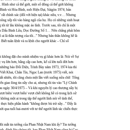
Hình như cả thế giới, một số đông cả thế giới không
 Binh và Hòa Bình, nxb Hiện Đại, Sàigòn 1974; bản
 rất chính xác (đối với hiện tại) khác nữa, v.v… Nhưng
không xếp tôi vào hàng ngũ của họ. Họ có những sinh hoạt
 tôi từ lâu không mặc áo lính. Trước sau, tôi chỉ là một
 tiên Dấu Binh Lửa, Dọc Đường Số 1… Nên chẳng phải hôm
 ai là thần tượng của tôi...” Nhưng bản thân không hề là
Biết tuân lệnh và ra lệnh cho người khác – Chỉ số
 Tôi không đặt cho mình nhiệm vụ gì khác hơn là: Nói về Sự
c vụ lớn hơn, bằng cấp cao hơn, kể cả lớn tuổi đời hơn
những báo Đối Diện, Trình Bày năm 1973, 1974 kia thì
t Khai, Chân Tín, Ngọc Lan (trước 1975) viết, nói
tất nhiên, tôi cũng chưa một lần viết xuống nửa chữ: Tổng
 giao lòng tin nầy cho ai, nhưng tôi tin vào “Lý Chính
u ngày 30/4/1975 – Và khi nguyên lý cao thượng nầy bị
ợt biên/ vượt biển/ vượt chết không hề có trong lịch sử
hông một ai trong tập thể người lính nói về tình thế,
 thực hiện phần hành “không được bù trừ nầy...” Đấy là
i qua tuổi hai-mươi với tư thế người lính tác chiến thực
 đôi mắt tin tưởng của Phan Nhật Nam khi ấy? Tin tưởng
ình, đánh lừa chúng tôi, hay Phan Nhật Nam cũng bị Cục