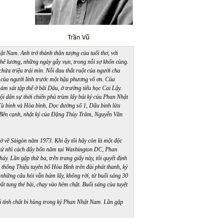
t Nam. Anh trở thành thần tượng của tuổi thơ, với
hê lương, những ngày gẫy vụn, trong nỗi sợ khốn cùng.
chứa triệu trái mìn. Nỗi đau thắt ruột của người cha
 của người lính trước một hậu phương vô ơn. Của
ảm sát tập thể ở bãi Dâu, ở trường tiểu học Cai Lậy.
ội dân sự thời chiến phủ trùm lấy bút ký của Phan Nhật
Tù binh và Hòa bình, Dọc đường số 1, Dấu binh lửa
h. Bên cạnh, nhật ký của Đặng Thùy Trâm, Nguyễn Văn
ở về Sàigòn năm 1973. Khi ấy tôi hãy còn là một độc
thứ nhì cách đây bốn năm tại Washington DC, Phan
. Lần gặp thứ ba, trên trang giấy này, tôi quyết định
 thống Thiệu tuyên bố Hòa Bình trên đài phát thanh, ký
 những câu hỏi vẫn bám lấy, không rời, từ buổi sáng 30
ất tung thẻ bài, chạy vào hẻm chật. Buổi sáng của tuyệt
i tính chất bi hùng trong ký Phan Nhật Nam. Lần gặp