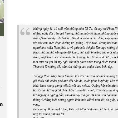
Những ngày 11, 12 tuổi, vào những năm 73-74, tôi say mê Phan Nhậ
những ngày dài trên quê hương, những ngày bi thảm, những ngày t
Nỗi sợ trái lựu đạn đã bật kíp. Nỗi đau vô hình của đồng ruộng ẩn 
xếp xác con, trên đoạn đường từ Quảng Trị về Huế. Trong bất mãn
người lính miền Nam phải tự vệ giữa một thế giới làm ngơ những th
Khác những nhà văn quân đội khác, tính chất bi tráng của một xã h
Nam, vượt lên trên các trận đánh. Không phải Mùa hè đỏ lửa, mà 
mới thực sự ghi lại suy nghĩ của một quân nhân trong chiến tran
Thạc chỉ là những tiểu xảo của những sản phẩm được biên tập.
Tôi gặp Phan Nhật Nam lần đầu tiên khi nhà văn từ chiến trường tr
giả thiếu nhi, khám phá anh đội nón đỏ, quân phục huyết dụ. Lần 
Nhật Nam mang giọng nói sôi nổi của một xứ Quảng hãy còn lửa cháy
ữ:
hỏi tất cả những gì đã chất chứa trong đầu mình, từ buổi sáng tổng
kết hiệp định ngừng bắn, cho đến bây giờ gần 34 năm sau bại trận,
tháng 4 chứng kiến những người lính tháo vội vã nón sắt, áo giáp, v
m
vọng.
Buổi sáng 30 tháng 4 tương khắc với Mùa hè đỏ lửa, tương khắc vớ
này, tôi muốn anh trả lời.