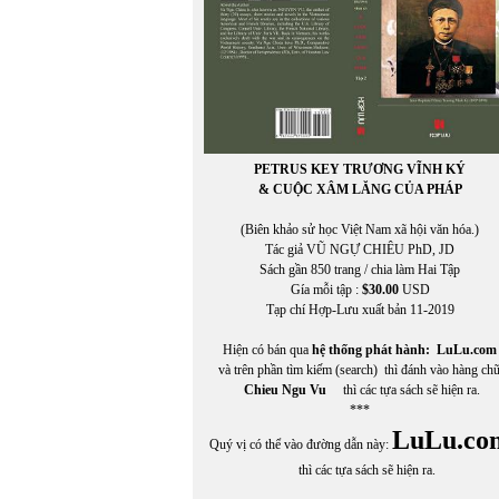
PETRUS KEY TRƯƠNG VĨNH KÝ
& CUỘC XÂM LĂNG CỦA PHÁP
(Biên khảo sử học Việt Nam xã hội văn hóa.)
Tác giả VŨ NGỰ CHIÊU PhD, JD
Sách gần 850 trang / chia làm Hai Tập
Gía mỗi tập :
$30.00
USD
Tạp chí Hợp-Lưu xuất bản 11-2019
Hiện có bán qua
hệ thống phát hành:
LuLu.com
và trên phần tìm kiếm (search) thì đánh vào hàng ch
Chieu Ngu Vu
thì các tựa sách sẽ hiện ra.
***
LuLu.co
Quý vị có thể vào đường dẫn này:
thì các tựa sách sẽ hiện ra.