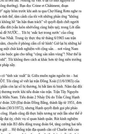
 Dù ra bến tàu. Nhưng sự việc ở lại có một nguyên cớ
ý thông thường). Bạn đọc Crime et Châtiment, đoạn
ngờ” ngày hôm trước khi anh ta qua Chợ Hàng Rơm nghe ra
 ra tình thế, tâm cảnh của tôi với những phản ứng “không
ôi không hề “ân hận than trách” về quyết định chết người
đầu đời (vẫn luôn nhớ/sống cùng hiện tại); trong Lời dẫn
ủ đề NƯỚC... Tôi bị ‘mắc kẹt trong nước’ của cống
an Nhất. Trung úy thực thụ từ tháng 6/1965 sau trận
 năm, chuyên ở phòng cấm cố tử hình! Giờ lại bị những kẻ
không một chút kinh nghiệm với cộng sản… nơi vùng Nam
 cáo buộc gán cho tiếng “cộng sản nằm vùng”! Như thế là
nhĩ”. Tôi không theo cách ai khác hơn từ ông niên trưởng
t pháp nầy.
o có “tính xác xuất” là: Giữa muôn ngàn nguồn tin – hai
. Tôi cũng sẽ viết lại trận Đồng Xoài (11/6/1965) của
 phần còn lại số bị thương, bị bắt làm tù binh. Năm đại đội
bị thương trước khi tiểu đoàn vào trận. Trận Tây Nguyên
ảy dù Miền Nam. Tiểu đoàn 2 Nhảy Dù do Trần Công Hạnh
Sư đoàn 320 (Đại đoàn Đồng Bằng, thành lập từ 1951, đơn
 đoàn (30/3/1972), nhưng Hạnh quyết định gọi phi pháo
ản công. Hạnh cũng đã thực hiện tương tự một lần như thế ở
cấp đại úy, chức vụ sĩ quan hành quân. Rút kinh nghiệm
 mặt trận B3 điều động trung đoàn 64, tăng cường hai tiểu
ấn giữ… Hệ thống trận địa quanh căn cứ Charlie mỗi cao