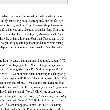
cha đến khách sạn Continental dự buổi ra mắt sách của
 ấy. Buổi sáng đó tôi đã trông thấy anh lần đầu tiên.
 với những người lính Cộng Hòa trong tác phẩm của anh
ha tôi đã tin vào anh, vào quân lực miền Nam. Ông chưa
iến tranh, thứ chiến tranh thực sự ở ngoài chiến trường
ư vậy, chúng ta không thể bại trận? Tại sao anh ra mắt
h đã gần kề ngay cửa ngõ thành phố, hay vì vinh quang
tiếp tục tin vào sức mạnh của quân lực đang bảo vệ an
ng hữu - Ngang bằng nhau qua tất cả mọi khía cạnh”. Tôi
 người đối thoại, giao tiếp. Năm 1965, giữ nhiệm vụ đại
 nói gì các ông gắng nghe lời tôi, đừng đi phép về trễ,
việc...” Vào buổi hành quân, lính trong tổ chỉ huy ăn gì,
g máy truyền tin đủ là một điều an lành, hạnh phúc.. Mấy
tín, tác phong chỉ huy...” Và quả thật tôi không muốn ai
“nghề quân đội” còn như thế, vậy việc văn chương tôi nào
chuyện nầy nọ làm gì.. Với ai? Chỉ vì người bạn vong
óa Đất Sống do ông và những người bạn cùng chủ trương,
cuối cùng của miền Nam với “Tù Binh và Hòa Bình – Tình
 Bắc-Tử Nam’ không phải là một khẩu hiệu ‘kích động
Trận chiến cuối cùng là giữa chúng ta với những sư đoàn