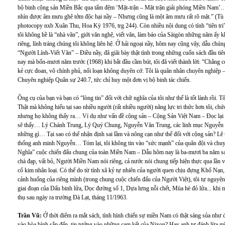
bộ binh cộng sản Miền Bắc qua tấm đệm ‘Mặt-trận – Mặt trận giải phóng Miền Nam’… 
nhìn được âm mưu ghê tởm độc hại nầy – Nhưng cũng là một âm mưu rất rõ mặt.” (Tù
photocopy nxb Xuân Thu, Hoa Kỳ 1976, trg 244). Còn nhiều nội dung có tính “tiên tri”
tôi không hề là “nhà văn”, giới văn nghệ, viết văn, làm báo của Sàigòn những năm ấy 
riêng, lính tráng chúng tôi không liên hệ. Ở hải ngoại nầy, hôm nay cũng vậy, dẫu chúng
“Người Lính-Viết Văn” – Điều nầy, đã giãi bày thật tình trong những cuốn sách đầu
nay mà bốn-mươi năm trước (1968) khi bắt đầu cầm bút, tôi đã viết thành lời: “Chẳng có
kẻ cực đoan, vô chính phủ, nổi loạn không duyên cớ. Tôi là quân nhân chuyên nghiệp – 
Chuyên nghiệp Quân sự 240.7, tức chỉ huy một đơn vị bộ binh tác chiến.
Ông cụ của bạn và bạn có “lòng tin” đối với chữ nghĩa của tôi như thế là tốt lành rồi.
Thật mà không hiểu tại sao nhiều người (rất nhiều người) năng lực tri thức hơn tôi, chứ
nhưng họ không thấy ra… Ví dụ như vấn đề cộng sản – Cộng Sản Việt Nam – Đọc lại 
sẽ thấy… Lý Chánh Trung, Lý Quý Chung, Nguyễn Văn Trung, các linh mục Nguyễn Viế
những gì… Tại sao có thể nhận định sai lầm và nông cạn như thế đối với cộng sản? Lẽ 
thống anh minh Nguyễn… Tóm lại, tôi không tin vào “sức mạnh” của quân đội và chuyển
Nghĩa” cuộc chiến đấu chung của toàn Miền Nam – Dẫu hôm nay là ba-mươi ba năm sa
chà đạp, vất bỏ, Người Miền Nam nói riêng, cả nước nói chung tiếp hiện thực qua lần vư
cổ kim nhân loại. Có thể do từ tính xã kỷ tự nhiên của người quen chịu đựng Khổ Nạn, k
cảnh huống của riêng mình (trong chung cuộc chiến đấu của Người Việt), tôi tự nguyện
giai đoạn của Dấu binh lửa, Dọc đường số 1, Dựa lưng nỗi chết, Mùa hè đỏ lửa... khi mớ
thụ sau ngày ra trường Đà Lạt, tháng 11/1963.
Trần Vũ:
Ở thời điểm ra mắt sách, tình hình chiến sự miền Nam có thật sáng sủa như
vào hòa bình sắp đến, tin tưởng vào những cam kết của Nixon? Hay anh tự đánh lừa m