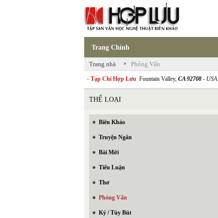
Trang Chính
›
Trang nhà
Phỏng Vấn
- Tạp Chí Hợp Lưu
Fountain Valley,
CA 92708
- USA
THỂ LOẠI
Biên Khảo
Truyện Ngắn
Bài Mới
Tiểu Luận
Thơ
Phỏng Vấn
Ký / Tùy Bút