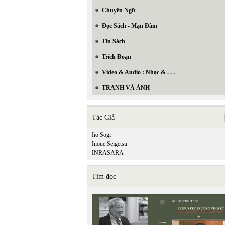
Chuyển Ngữ
Đọc Sách - Mạn Đàm
Tin Sách
Trích Đoạn
Video & Audio : Nhạc & . . .
TRANH VÀ ẢNH
Tác Giả
Iio Sōgi
Inoue Seigetsu
INRASARA
Tìm đọc