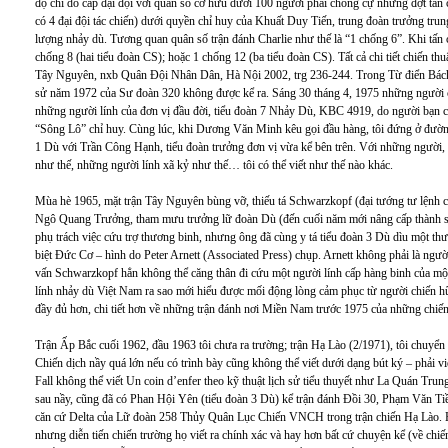
độ chỉ do cấp đại đội với quân số cơ hữu dưới 100 người phải chống cự những đợt tấn 
có 4 đại đội tác chiến) dưới quyền chỉ huy của Khuất Duy Tiến, trung đoàn trưởng trun
lượng nhảy dù. Tương quan quân số trận đánh Charlie như thế là “1 chống 6”. Khi tấn c
chống 8 (hai tiểu đoàn CS); hoặc 1 chống 12 (ba tiểu đoàn CS). Tất cả chi tiết chiến 
Tây Nguyên, nxb Quân Đội Nhân Dân, Hà Nội 2002, trg 236-244. Trong Từ điển Bá
sử năm 1972 của Sư đoàn 320 không được kể ra. Sáng 30 tháng 4, 1975 những người ch
những người lính của đơn vị đầu đời, tiểu đoàn 7 Nhảy Dù, KBC 4919, do người bạn cù
“Sông Lô” chỉ huy. Cùng lúc, khi Dương Văn Minh kêu gọi đầu hàng, tôi đứng ở đườn
1 Dù với Trần Công Hạnh, tiểu đoàn trưởng đơn vị vừa kể bên trên. Với những người,
như thế, những người lính xã kỷ như thế… tôi có thể viết như thế nào khác.
Mùa hè 1965, mặt trận Tây Nguyên bùng vỡ, thiếu tá Schwarzkopf (đại tướng tư lệnh ch
Ngô Quang Trưởng, tham mưu trưởng lữ đoàn Dù (đến cuối năm mới nâng cấp thành sư 
phụ trách việc cứu trợ thương binh, nhưng ông đã cùng y tá tiểu đoàn 3 Dù dìu một thươ
biệt Đức Cơ – hình do Peter Arnett (Associated Press) chụp. Arnett không phải là ngư
vấn Schwarzkopf hẳn không thể căng thân đi cứu một người lính cấp hàng binh của một
lính nhảy dù Việt Nam ra sao mới hiểu được mối động lòng cảm phục từ người chiến hữ
đầy đủ hơn, chi tiết hơn về những trận đánh nơi Miền Nam trước 1975 của những chiến 
Trận Ấp Bắc cuối 1962, đầu 1963 tôi chưa ra trường; trận Hạ Lào (2/1971), tôi chuyển
Chiến dịch nầy quá lớn nếu có trình bày cũng không thể viết dưới dạng bút ký – phải viế
Fall không thể viết Un coin d’enfer theo kỹ thuật lịch sử tiểu thuyết như La Quán 
sau nầy, cũng đã có Phan Hội Yên (tiểu đoàn 3 Dù) kể trận đánh Đồi 30, Phạm Văn Tiền
căn cứ Delta của Lữ đoàn 258 Thủy Quân Lục Chiến VNCH trong trận chiến Hạ Lào. Ha
nhưng diễn tiến chiến trường họ viết ra chính xác và hay hơn bất cứ chuyện kể (về ch