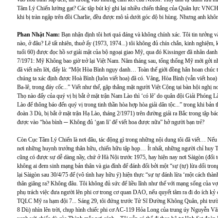
Tâm Lý Chiến lường gạt? Các tập bút ký ghi lại nhiều chiến thắng của Quân lực VNCH,
khi bị tràn ngập trên đồi Charlie, đều được mô tả dưới góc độ bi hùng. Nhưng anh kh
Phan Nhật Nam:
Bạn nhận định tôi hơi quá đáng và không chính xác. Tôi tin tưởng 
nào, ở đâu? Lẽ tất nhiên, thuở ấy (1973, 1974...) tôi không đủ chín chắn, kinh nghiệm
tuổi 60) được đọc hồ sơ giải mật của bộ ngoại giao Mỹ, qua đó Kissinger đã nhân dan
7/1971: Mỹ Không bao giờ trở lại Việt Nam. Năm tháng sau, tổng thống Mỹ mới gởi nhữn
đã viết nên lời, đấy là: “Một Hòa Bình ngụy danh… Toàn thế giới đồng hân hoan chúc
chúng ta xác định được Hoà Bình (luôn viết hoa) đã có. Vâng, Hòa Bình (vẫn viết hoa) c
Ba-lê, trong đáy cốc...” Viết như thế, gặp thẳng mặt người Việt Cộng tại bàn hội nghị n
Thọ nào đấy của quý vị bị bắt ở mặt trận Nam Lào thì ‘có lẽ’ do quân đội Giải Phóng Là
Lào để thông báo đến quý vị trong tinh thần hòa hợp hòa giải dân tộc...” trong khi bản
đoàn 3 Dù, bị bắt ở mặt trận Hạ Lào, tháng 2/1971) trên đường giải ra Bắc trong tập bá
được vào “hòa bình ─ Không đủ ‘gan lì’ để viết hoa được nữa” hở người bạn trẻ?
Còn Cục Tâm Lý Chiến là nơi đâu, tác động gì trong những nội dung tôi đã viết… Nếu 
nơi những huynh trưởng thân hữu, chiến hữu tập họp… Ít nhất, những người chỉ 
cũng có được sự dễ dàng nầy, chứ ở Hà Nội trước 1975, hay hiện nay nơi Sàigòn (đổi
không ai đem sinh mạng bản thân và gia đình để đánh đổi bởi một “sự (tự) lừa dối tro
lại Sàigòn sau 30/4/75 để (vô tình hay hữu ý) hiện thực “sự tự đánh lừa ‘một cách thàn
thân giăng ra? Không đâu. Tôi không đủ sức để liều lĩnh như thế với mạng sống của vợ 
phụ trách việc đưa người lên phi cơ trong cơ quan DAO, nếu quyết tâm ra đi do ích kỷ c
TQLC Mỹ ra hạm đội 7... Sáng 29, tôi đứng trước Tử Sĩ Đường Không Quân, phi trườ
8 Dù) nhìn lên trời, chụp hình chiếc phi cơ AC-119 Hỏa Long của trung úy Nguyễn Văn