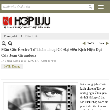
›
Trang nhà
Tiểu Luận
Trước
Sau
Mẫu Gốc Électre Từ Thần Thoại Cổ Đại Đến Kịch Hiện Đại
Của Jean Giraudoux
17 Tháng Giêng 2010
12:00 SA
(Xem: 30786)
Lê Thị Dương
Nằm trong lịch sử sân
khấu phương Tây với
những nghi lễ tôn giáo
từ thời Hi Lạp cổ đại,
sân khấu Pháp đã có sự
phát triển bền bỉ và có