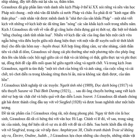
nhịp nhàng, đầy tiết điệu mà lại sâu xa, thâm trầm.
Giraudoux đã góp phần làm vinh danh nền kịch Pháp ở thế kỉ XX nói riêng và nền văn học
Pháp nói chung - một nhà văn đã khiến cả nước Pháp và châu Âu phải đi từ "kinh ngạc đến
thán phục" - một nhân vật được mệnh danh là "nhà thơ của sân khấu Pháp" - một nhà viết
kịch với những vở kịch kiệt tác đã từng làm "nóng" các sân khấu kịch suốt trong nhiều năm.
Kịch J.Giraudoux dù viết về vấn đề gì cũng luôn chứa đựng giá trị thời sự, đặc biệt trở thành
"tiếng chuông cảnh tỉnh nhân loại". Nhiều vở kịch đặc sắc của ông đan bện một cách vừa
ngẫu hứng vừa điêu luyện giữa nội dung hiện thực với một vấn đề xuyên suốt từ thời khởi
thuỷ cho đến tận hôm nay -
huyền thoại
. Kết hợp lòng dũng cảm, sự nhẹ nhàng, cảnh thần
tiên và chất dí dỏm, Giraudoux sử dụng cái phi thường như một phương tiện cho phép ông
đưa lên sâu khấu cuộc hội ngộ giữa cái có thật và cái không có thật, giữa thực tại và phi thực
tại, đồng thời đề cập đến mối quan hệ giữa người sống và người chết. Và trong kịch Jean
Giraudoux, người ta tìm thấy "một trò chơi của bóng tối và ánh sáng, của cuộc sống và cái
chết, trò chơi diễn ra trong khoảng rừng thưa bí ẩn, mà ta không xác định được, của tâm
hồn".
J.Giraudoux khởi nghiệp từ các truyện:
Người tỉnh nhỏ
(1909),
Đọc dưới bóng
(1917) và
tiểu thuyết
Suzane và Thái Bình Dương
(1921),… sau đó ông chuyển hướng sang viết kịch
nhờ sự hợp tác chặt chẽ và hiệu quả với đạo diễn Louis Jouvet. J.Giraudoux đã nhanh chóng
gặt hái được thành công đầu tay với vở
Siegfied
(1928) và được hoan nghênh như một hiện
tượng.
Đề tài tác phẩm của J.Giraudoux rộng rãi, nội dung phong phú. Ngay từ thời còn là học
sinh, Giraudoux đã rất có hứng thú với văn học Hi Lạp. Chính vì lẽ đó, về sau, trong sáng
tác của mình, ông thể hiện rất rõ sự ưu ái đối với đề tài cổ điển. Sau bước khởi đầu tốt đẹp
với vở
Siegfried
, trong các vở tiếp theo:
Amphitryon 38
,
Chiến tranh thành Troie sẽ không
xảy ra
,
Électre, Ondine, Judith
.., J.Giraudoux lựa chọn những câu chuyện, những nhân vật