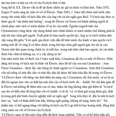
tàn bạo hơn và khá xa với vở của Eschyle thời cổ đại.
Sang thế kỉ XX, Électre vẫn là đề tài được nhiều tác giả ưa thích và khai thác. Năm 1931,
Eugen O’neila sáng tác một số vở về Électre. Năm 1943, J. Satre tiến thêm một bước nữa
trong việc trình diễn vở kịch đầu tiên của ông với cái tên ngắn gọn
Ruồi
. Vở kịch này thực ra
được gọi là "sân khấu tình huống", trong đó Électre và Oreste trở thành những người đi
chinh phục một cách có trách nhiệm về tự do của mình. Égisthe (người tình của
Clytemnestre) cũng được xây dựng thành một chính khách có trách nhiệm chứ không phải là
một tên bạo chúa giết người. Xuất phát từ ham muốn quyền lực, ông ta có trách nhiệm dàn
xếp xung đột giữa "lí do quốc gia được viện dẫn để biện minh cho hành vi lạm quyền và lí
tưởng triệt để về công lí và liêm chính, trong khi bạo chúa giết người gán cho tội ác của
Oreste một tầm quan trọng chính trị và triết học: trong một tình cảnh bạo ngược, kẻ sát nhân
được bào chữa là không sai, vì y xây dựng tự do".
Sáu năm trước khi vở
Ruồi
của J.Satre xuất hiện, Giraudoux đã cho ra mắt vở
Électre
. Điều
đáng nói trong vở kịch này là nhân vật Électre, theo lời kể của con trai Giraudoux – Jean
Pierre Giraudoux - được lấy cảm hứng từ chính người vợ J.Giraudoux. Sinh thời Giraudoux
vốn nổi tiếng về tính độc đáo và tính độc đáo đó được thể hiện khá đầy đủ trong vở
Électre
.
Vở
Électre
được viết đúng vào thời điểm tài năng của J.Giraudoux đã chín muồi, và nó là sự
đền bù ngoạn mục cho sự thất bại một nửa của vở kịch trước đó –
Judith
. Nó chỉ đơn giản đề
là
Électre
mà không đề thêm một con số nào, thậm chí ông không dám ghi thêm từ "bi kịch"
sau tên vở diễn như đã từng làm với vở
Judith
, vì từ ấy "có vẻ khơi gợi trong khán giả, nhất
là trong giới phê bình chuyên nghiệp một sự nghi ngờ". Song trên thực tế, đây là một bi kịch
thực sự, "một vở thảm thiết hơn hẳn, không ngắt quãng, không nể nang, khéo léo". Tác
phẩm này có thể ngang hàng với những bi kịch của Hi Lạp thời kì huy hoàng nhất, đồng thời
cũng sánh vai với vở
Oreste
của Eschyle.
Vở
Électre
ngay từ khi mới công diễn đã được hoan nghênh. Trên cơ sở kế thừa mẫu gốc