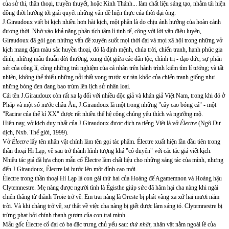
của sử thi, thần thoại, truyền thuyết, hoặc Kinh Thánh... làm chất liệu sáng tạo, nhằm tái hiện
đồng thời hướng tới giải quyết những vấn đề hiện thực của thời đại ông.
J.Giraudoux viết bi kịch nhiều hơn hài kịch, một phần là do chịu ảnh hưởng của hoàn cảnh
đương thời. Nhờ vào khả năng phân tích tâm lí tinh tế, cộng với lời văn điêu luyện,
Giraudoux đã gói gọn những vấn đề xuyên suốt mọi thời đại và mọi xã hội trong những vở
kịch mang đậm màu sắc huyền thoại, đó là định mệnh, chúa trời, chiến tranh, hạnh phúc gia
đình, những mâu thuẫn đời thường, xung đột giữa các dân tộc, chính trị - đạo đức, sự phán
xét của công lí, cùng những trải nghiệm của cá nhân trên hành trình kiếm tìm lí tưởng; và tất
nhiên, không thể thiếu những nỗi thất vọng trước sự tàn khốc của chiến tranh giống như
những bóng đen đang bao trùm lên lịch sử nhân loại.
Cái tên J.Giraudoux còn rất xa lạ đối với nhiều độc giả và khán giả Việt Nam, trong khi đó ở
Pháp và một số nước châu Âu, J.Giraudoux là một trong những "cây cao bóng cả" - một
"Racine của thế kỉ XX" được rất nhiều thế hệ công chúng yêu thích và ngưỡng mộ.
Hiện nay, vở kịch duy nhất của J.Giraudoux được dịch ra tiếng Việt là vở
Électre
(Ngô Dư
dịch, Nxb. Thế giới, 1999).
Vở
Électre
lấy tên nhân vật chính làm tên gọi tác phẩm. Électre xuất hiện lần đầu tiên trong
thần thoại Hi Lạp, về sau trở thành hình tượng khá "có duyên" với các tác giả viết kịch.
Nhiều tác giả đã lựa chọn mẫu cổ Électre làm chất liệu cho những sáng tác của mình, nhưng
đến J.Giraudoux, Électre lại bước lên một đỉnh cao mới.
Électre trong thần thoại Hi Lạp là con gái thứ hai của Hoàng đế Agamemnon và Hoàng hậu
Clytemnestre. Mẹ nàng được người tình là Égisthe giúp sức đã hãm hại cha nàng khi ngài
chiến thắng từ thành Troie trở về. Em trai nàng là Oreste bị phát vãng xa xứ hai mươi năm
trời. Và khi chàng trở về, sự thật về việc cha nàng bị giết được làm sáng tỏ. Clytemnestre bị
trừng phạt bởi chính thanh gươm của con trai mình.
Mẫu gốc Électre cổ đại có ba đặc trưng chủ yếu sau:
thứ nhất
, nhân vật nằm ngoài lề của