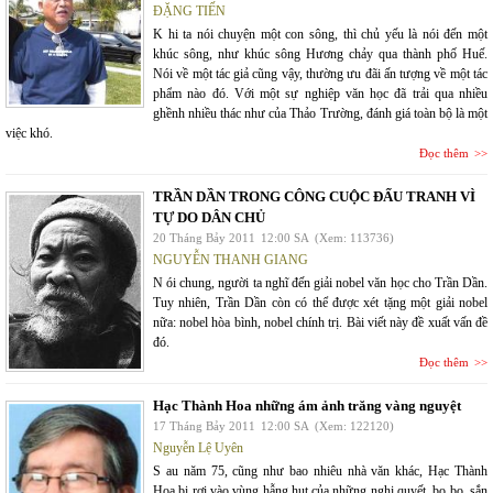
ĐẶNG TIẾN
K hi ta nói chuyện một con sông, thì chủ yếu là nói đến một
khúc sông, như khúc sông Hương chảy qua thành phố Huế.
Nói về một tác giả cũng vậy, thường ưu đãi ấn tượng về một tác
phẩm nào đó. Với một sự nghiệp văn học đã trải qua nhiều
ghềnh nhiều thác như của Thảo Trường, đánh giá toàn bộ là một
việc khó.
Đọc thêm
TRẦN DẦN TRONG CÔNG CUỘC ĐẤU TRANH VÌ
TỰ DO DÂN CHỦ
20 Tháng Bảy 2011
12:00 SA
(Xem: 113736)
NGUYỄN THANH GIANG
N ói chung, người ta nghĩ đến giải nobel văn học cho Trần Dần.
Tuy nhiên, Trần Dần còn có thể được xét tặng một giải nobel
nữa: nobel hòa bình, nobel chính trị. Bài viết này đề xuất vấn đề
đó.
Đọc thêm
Hạc Thành Hoa những ám ảnh trăng vàng nguyệt
17 Tháng Bảy 2011
12:00 SA
(Xem: 122120)
Nguyễn Lệ Uyên
S au năm 75, cũng như bao nhiêu nhà văn khác, Hạc Thành
Hoa bị rơi vào vùng hẫng hụt của những nghị quyết, bo bo, sắn