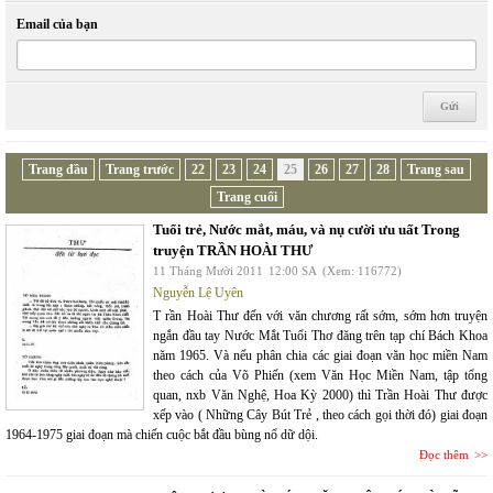
Email của bạn
Trang đầu
Trang trước
22
23
24
25
26
27
28
Trang sau
Trang cuối
Tuổi trẻ, Nước mắt, máu, và nụ cười ưu uất Trong
truyện TRẦN HOÀI THƯ
11 Tháng Mười 2011
12:00 SA
(Xem: 116772)
Nguyễn Lệ Uyên
T rần Hoài Thư đến với văn chương rất sớm, sớm hơn truyện
ngắn đầu tay Nước Mắt Tuổi Thơ đăng trên tạp chí Bách Khoa
năm 1965. Và nếu phân chia các giai đoạn văn học miền Nam
theo cách của Võ Phiến (xem Văn Học Miền Nam, tập tổng
quan, nxb Văn Nghệ, Hoa Kỳ 2000) thì Trần Hoài Thư được
xếp vào ( Những Cây Bút Trẻ , theo cách gọi thời đó) giai đoạn
1964-1975 giai đoạn mà chiến cuộc bắt đầu bùng nổ dữ dội.
Đọc thêm