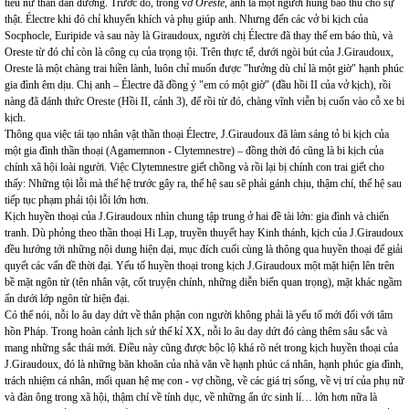
tiểu nữ thần dẫn đường. Trước đó, trong vở
Oreste
, anh là một người hùng báo thù cho sự
thật. Électre khi đó chỉ khuyến khích và phụ giúp anh. Nhưng đến các vở bi kịch của
Socphocle, Euripide và sau này là Giraudoux, người chị Électre đã thay thế em báo thù, và
Oreste từ đó chỉ còn là công cụ của trọng tội. Trên thực tế, dưới ngòi bút của J.Giraudoux,
Oreste là một chàng trai hiền lành, luôn chỉ muốn được "hưởng dù chỉ là một giờ" hạnh phúc
gia đình êm dịu. Chị anh – Électre đã đồng ý "em có một giờ" (đầu hồi II của vở kịch), rồi
nàng đã đánh thức Oreste (Hồi II, cảnh 3), để rồi từ đó, chàng vĩnh viễn bị cuốn vào cỗ xe bi
kịch.
Thông qua việc tái tạo nhân vật thần thoại Électre, J.Giraudoux đã làm sáng tỏ bi kịch của
một gia đình thần thoại (Agamemnon - Clytemnestre) – đồng thời đó cũng là bi kịch của
chính xã hội loài người. Việc Clytemnestre giết chồng và rồi lại bị chính con trai giết cho
thấy: Những tội lỗi mà thế hệ trước gây ra, thế hệ sau sẽ phải gánh chịu, thậm chí, thế hệ sau
tiếp tục phạm phải tội lỗi lớn hơn.
Kịch huyền thoại của J.Giraudoux nhìn chung tập trung ở hai đề tài lớn: gia đình và chiến
tranh. Dù phỏng theo thần thoại Hi Lạp, truyền thuyết hay Kinh thánh, kịch của J.Giraudoux
đều hướng tới những nội dung hiện đại, mục đích cuối cùng là thông qua huyền thoại để giải
quyết các vấn đề thời đại. Yếu tố huyền thoại trong kịch J.Giraudoux một mặt hiện lên trên
bề mặt ngôn từ (tên nhân vật, cốt truyện chính, những diễn biến quan trọng), mặt khác ngầm
ẩn dưới lớp ngôn từ hiện đại.
Có thể nói, nỗi lo âu day dứt về thân phận con người không phải là yếu tố mới đối với tâm
hồn Pháp. Trong hoàn cảnh lịch sử thế kỉ XX, nỗi lo âu day dứt đó càng thêm sâu sắc và
mang những sắc thái mới. Điều này cũng được bộc lộ khá rõ nét trong kịch huyền thoại của
J.Giraudoux, đó là những băn khoăn của nhà văn về hạnh phúc cá nhân, hạnh phúc gia đình,
trách nhiệm cá nhân, mối quan hệ mẹ con - vợ chồng, về các giá trị sống, về vị trí của phụ nữ
và đàn ông trong xã hội, thậm chí về tính dục, về những ẩn ức sinh lí… lớn hơn nữa là