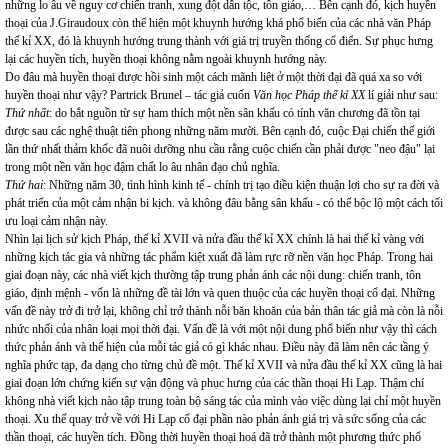
những lo âu về nguy cơ chiến tranh, xung đột dân tộc, tôn giáo,… Bên cạnh đó, kịch huyền
thoại của J.Giraudoux còn thể hiện một khuynh hướng khá phổ biến của các nhà văn Pháp
thế kỉ XX, đó là khuynh hướng trung thành với giá trị truyền thống cổ điển. Sự phục hưng
lại các huyền tích, huyền thoại không nằm ngoài khuynh hướng này.
Do đâu mà huyền thoại được hồi sinh một cách mãnh liệt ở một thời đại đã quá xa so với
huyền thoại như vậy? Partrick Brunel – tác giả cuốn
Văn học Pháp thế kỉ XX
lí giải như sau:
Thứ nhất
: do bắt nguồn từ sự ham thích một nền sân khấu có tính văn chương đã tồn tại
được sau các nghệ thuật tiên phong những năm mười. Bên cạnh đó, cuộc Đại chiến thế giới
lần thứ nhất thảm khốc đã nuôi dưỡng nhu cầu rằng cuộc chiến cần phải được "neo đậu" lại
trong một nền văn học đậm chất lo âu nhân đạo chủ nghĩa.
Thứ hai
: Những năm 30, tình hình kinh tế - chính trị tạo điều kiện thuận lợi cho sự ra đời và
phát triển của một cảm nhận bi kịch. và không đâu bằng sân khấu - có thể bộc lộ một cách tối
ưu loại cảm nhận này.
Nhìn lại lịch sử kịch Pháp, thế kỉ XVII và nửa đầu thế kỉ XX chính là hai thế kỉ vàng với
những kịch tác gia và những tác phẩm kiệt xuất đã làm rực rỡ nền văn học Pháp. Trong hai
giai đoạn này, các nhà viết kịch thường tập trung phản ánh các nội dung: chiến tranh, tôn
giáo, định mệnh - vốn là những đề tài lớn và quen thuộc của các huyền thoại cổ đại. Những
vấn đề này trở đi trở lại, không chỉ trở thành nỗi băn khoăn của bản thân tác giả mà còn là nỗi
nhức nhối của nhân loại mọi thời đại. Vấn đề là với một nội dung phổ biến như vậy thì cách
thức phản ánh và thể hiện của mỗi tác giả có gì khác nhau. Điều này đã làm nên các tầng ý
nghĩa phức tạp, đa dạng cho từng chủ đề một. Thế kỉ XVII và nửa đầu thế kỉ XX cũng là hai
giai đoạn lớn chứng kiến sự vận động và phục hưng của các thần thoại Hi Lạp. Thậm chí
không nhà viết kịch nào tập trung toàn bộ sáng tác của mình vào việc dùng lại chỉ một huyền
thoại. Xu thế quay trở về với Hi Lạp cổ đại phần nào phản ánh giá trị và sức sống của các
thần thoại, các huyền tích. Đồng thời huyền thoại hoá đã trở thành một phương thức phổ