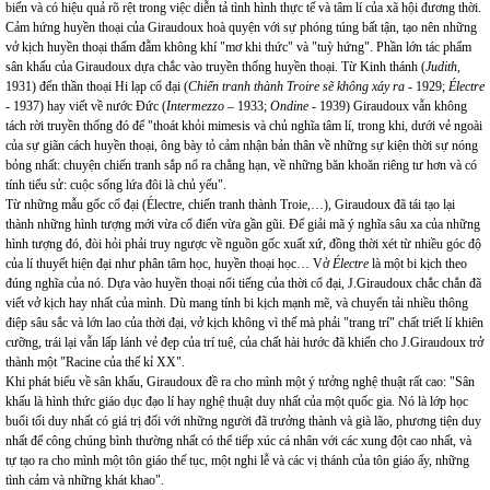
biến và có hiệu quả rõ rệt trong việc diễn tả tình hình thực tế và tâm lí của xã hội đương thời.
Cảm hứng huyền thoại của Giraudoux hoà quyện với sự phóng túng bất tận, tạo nên những
vở kịch huyền thoại thấm đẫm không khí "mơ khi thức" và "tuỳ hứng". Phần lớn tác phẩm
sân khấu của Giraudoux dựa chắc vào truyền thống huyền thoại. Từ Kinh thánh (
Judith,
1931) đến thần thoại Hi lạp cổ đại (
Chiến tranh thành Troire sẽ không xảy ra
- 1929;
Électre
- 1937) hay viết về nước Đức (
Intermezzo
– 1933;
Ondine
- 1939) Giraudoux vẫn không
tách rời truyền thống đó để "thoát khỏi mimesis và chủ nghĩa tâm lí, trong khi, dưới vẻ ngoài
của sự giãn cách huyền thoại, ông bày tỏ cảm nhận bản thân về những sự kiện thời sự nóng
bỏng nhất: chuyện chiến tranh sắp nổ ra chẳng hạn, về những băn khoăn riêng tư hơn và có
tính tiểu sử: cuộc sống lứa đôi là chủ yếu".
Từ những mẫu gốc cổ đại (Électre, chiến tranh thành Troie,…), Giraudoux đã tái tạo lại
thành những hình tượng mới vừa cổ điển vừa gần gũi. Để giải mã ý nghĩa sâu xa của những
hình tượng đó, đòi hỏi phải truy ngược về nguồn gốc xuất xứ, đồng thời xét từ nhiều góc độ
của lí thuyết hiện đại như phân tâm học, huyền thoại học… Vở
Électre
là một bi kịch theo
đúng nghĩa của nó. Dựa vào huyền thoại nổi tiếng của thời cổ đại, J.Giraudoux chắc chắn đã
viết vở kịch hay nhất của mình. Dù mang tính bi kịch mạnh mẽ, và chuyển tải nhiều thông
điệp sâu sắc và lớn lao của thời đại, vở kịch không vì thế mà phải "trang trí" chất triết lí khiên
cưỡng, trái lại vẫn lấp lánh vẻ đẹp của trí tuệ, của chất hài hước đã khiến cho J.Giraudoux trở
thành một "Racine của thế kỉ XX".
Khi phát biểu về sân khấu, Giraudoux đề ra cho mình một ý tưởng nghệ thuật rất cao: "Sân
khấu là hình thức giáo dục đạo lí hay nghệ thuật duy nhất của một quốc gia. Nó là lớp học
buổi tối duy nhất có giá trị đối với những người đã trưởng thành và già lão, phương tiện duy
nhất để công chúng bình thường nhất có thể tiếp xúc cá nhân với các xung đột cao nhất, và
tự tạo ra cho mình một tôn giáo thế tục, một nghi lễ và các vị thánh của tôn giáo ấy, những
tình cảm và những khát khao".