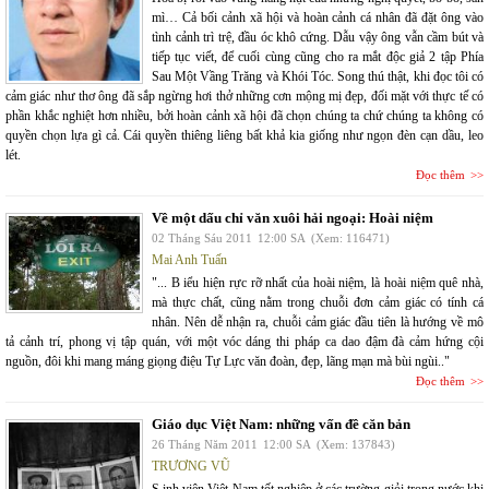
mì… Cả bối cảnh xã hội và hoàn cảnh cá nhân đã đặt ông vào
tình cảnh trì trệ, đầu óc khô cứng. Dẫu vậy ông vẫn cầm bút và
tiếp tục viết, để cuối cùng cũng cho ra mắt độc giả 2 tập Phía
Sau Một Vầng Trăng và Khói Tóc. Song thú thật, khi đọc tôi có
cảm giác như thơ ông đã sắp ngừng hơi thở những cơn mộng mị đẹp, đối mặt với thực tế có
phần khắc nghiệt hơn nhiều, bởi hoàn cảnh xã hội đã chọn chúng ta chứ chúng ta không có
quyền chọn lựa gì cả. Cái quyền thiêng liêng bất khả kia giống như ngọn đèn cạn dầu, leo
lét.
Đọc thêm
Về một dấu chỉ văn xuôi hải ngoại: Hoài niệm
02 Tháng Sáu 2011
12:00 SA
(Xem: 116471)
Mai Anh Tuấn
"... B iểu hiện rực rỡ nhất của hoài niệm, là hoài niệm quê nhà,
mà thực chất, cũng nằm trong chuỗi đơn cảm giác có tính cá
nhân. Nên dễ nhận ra, chuỗi cảm giác đầu tiên là hướng về mô
tả cảnh trí, phong vị tập quán, với một vóc dáng thi pháp ca dao đậm đà cảm hứng cội
nguồn, đôi khi mang máng giọng điệu Tự Lực văn đoàn, đẹp, lãng mạn mà bùi ngùi.."
Đọc thêm
Giáo dục Việt Nam: những vấn đề căn bản
26 Tháng Năm 2011
12:00 SA
(Xem: 137843)
TRƯƠNG VŨ