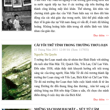
S inh viên Việt Nam tốt nghiệp ở các trường giỏi trong nước khi
ra nước ngoài tiếp tục học ở các trường cấp trên thường đạt
thành công không mấy khó khăn. Thế nhưng, khi nhìn vào
chương trình giáo dục của Việt Nam hiện nay và theo dõi báo
động của các nhà giáo dục trong nước, khó thể phủ nhận một
thực tế là giáo dục tại Việt nam đang có vấn đề, ở mức độ khủng
hoảng. Khủng hoảng hiện diện trong rất nhiều lãnh vực khác
nhau của giáo dục.
Đọc thêm
CÁI TÔI TRỮ TÌNH TRONG TRƯỜNG THƠ LOẠN
15 Tháng Năm 2011
12:00 SA
(Xem: 117935)
Nguyễn Thị Quyên
T rường thơ Loạn manh nha từ nhóm thơ Bình Định với những
tên tuổi như Hàn Mặc Tử, Quách Tấn, Yến Lan, Chế Lan Viên.
Đến năm 1936, nhận thấy tính khuynh hướng nổi trội trong
sáng tác của từng người, Hàn Mặc Tử đã chủ trương thành lập
trường thơ Loạn cùng với Yến Lan, Bích Khê và Chế Lan Viên.
Từ đó mà trường thơ Loạn thực hiện cuộc hành trình đi từ âm
vang Đường thi đến thung lũng đau thương , tràn bờ sang cả
những bóng ma Hời trên tháp Chàm u uẩn, rồi chọn cho mình
điểm dừng ở cuộc duy tân của Bích Khê.
Đọc thêm
NHỮNG VA CHẠM HAI MẶT – XÉT TỪ CẢM