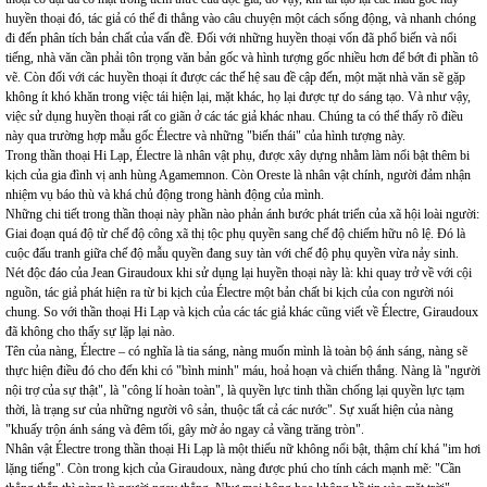
huyền thoại đó, tác giả có thể đi thẳng vào câu chuyện một cách sống động, và nhanh chóng
đi đến phân tích bản chất của vấn đề. Đối với những huyền thoại vốn đã phổ biến và nổi
tiếng, nhà văn cần phải tôn trọng văn bản gốc và hình tượng gốc nhiều hơn để bớt đi phần tô
vẽ. Còn đối với các huyền thoại ít được các thế hệ sau đề cập đến, một mặt nhà văn sẽ gặp
không ít khó khăn trong việc tái hiện lại, mặt khác, họ lại được tự do sáng tạo. Và như vậy,
việc sử dụng huyền thoại rất co giãn ở các tác giả khác nhau. Chúng ta có thể thấy rõ điều
này qua trường hợp mẫu gốc Électre và những "biến thái" của hình tượng này.
Trong thần thoại Hi Lạp, Électre là nhân vật phụ, được xây dựng nhằm làm nổi bật thêm bi
kịch của gia đình vị anh hùng Agamemnon. Còn Oreste là nhân vật chính, người đảm nhận
nhiệm vụ báo thù và khá chủ động trong hành động của mình.
Những chi tiết trong thần thoại này phần nào phản ánh bước phát triển của xã hội loài người:
Giai đoạn quá độ từ chế độ công xã thị tộc phụ quyền sang chế độ chiếm hữu nô lệ. Đó là
cuộc đấu tranh giữa chế độ mẫu quyền đang suy tàn với chế độ phụ quyền vừa nảy sinh.
Nét độc đáo của Jean Giraudoux khi sử dụng lại huyền thoại này là: khi quay trở về với cội
nguồn, tác giả phát hiện ra từ bi kịch của Électre một bản chất bi kịch của con người nói
chung. So với thần thoại Hi Lạp và kịch của các tác giả khác cũng viết về Électre, Giraudoux
đã không cho thấy sự lặp lại nào.
Tên của nàng, Électre – có nghĩa là tia sáng, nàng muốn mình là toàn bộ ánh sáng, nàng sẽ
thực hiện điều đó cho đến khi có "bình minh" máu, hoả hoạn và chiến thắng. Nàng là "người
nội trợ của sự thật", là "công lí hoàn toàn", là quyền lực tinh thần chống lại quyền lực tạm
thời, là trạng sư của những người vô sản, thuộc tất cả các nước". Sự xuất hiện của nàng
"khuấy trộn ánh sáng và đêm tối, gây mờ ảo ngay cả vầng trăng tròn".
Nhân vật Électre trong thần thoại Hi Lạp là một thiếu nữ không nổi bật, thậm chí khá "im hơi
lặng tiếng". Còn trong kịch của Giraudoux, nàng được phú cho tính cách mạnh mẽ: "Cần