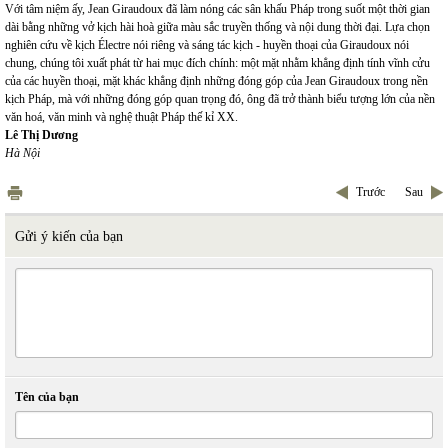
Với tâm niệm ấy, Jean Giraudoux đã làm nóng các sân khấu Pháp trong suốt một thời gian
dài bằng những vở kịch hài hoà giữa màu sắc truyền thống và nội dung thời đại. Lựa chọn
nghiên cứu về kịch Électre nói riêng và sáng tác kịch - huyền thoại của Giraudoux nói
chung, chúng tôi xuất phát từ hai mục đích chính: một mặt nhằm khẳng định tính vĩnh cửu
của các huyền thoại, mặt khác khẳng định những đóng góp của Jean Giraudoux trong nền
kịch Pháp, mà với những đóng góp quan trọng đó, ông đã trở thành biểu tượng lớn của nền
văn hoá, văn minh và nghệ thuật Pháp thế kỉ XX.
Lê Thị Dương
Hà Nội
Trước
Sau
Gửi ý kiến của bạn
Tên của bạn