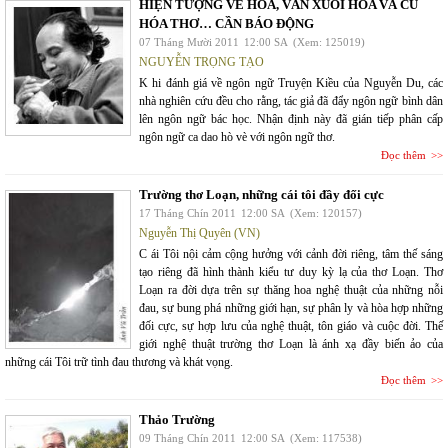
HIỆN TƯỢNG VÈ HÓA, VĂN XUÔI HÓA VÀ CŨ
HÓA THƠ… CẦN BÁO ĐỘNG
07 Tháng Mười 2011
12:00 SA
(Xem: 125019)
NGUYỄN TRỌNG TẠO
K hi đánh giá về ngôn ngữ Truyện Kiều của Nguyễn Du, các
nhà nghiên cứu đều cho rằng, tác giả đã đẩy ngôn ngữ bình dân
lên ngôn ngữ bác học. Nhận định này đã gián tiếp phân cấp
ngôn ngữ ca dao hò vè với ngôn ngữ thơ.
Đọc thêm
Trường thơ Loạn, những cái tôi đầy đối cực
17 Tháng Chín 2011
12:00 SA
(Xem: 120157)
Nguyễn Thị Quyên (VN)
C ái Tôi nội cảm cộng hưởng với cảnh đời riêng, tâm thế sáng
tạo riêng đã hình thành kiểu tư duy kỳ lạ của thơ Loạn. Thơ
Loạn ra đời dựa trên sự thăng hoa nghệ thuật của những nỗi
đau, sự bung phá những giới hạn, sự phân ly và hòa hợp những
đối cực, sự hợp lưu của nghệ thuật, tôn giáo và cuộc đời. Thế
giới nghệ thuật trường thơ Loạn là ánh xạ đầy biến ảo của
những cái Tôi trữ tình đau thương và khát vọng.
Đọc thêm
Thảo Trường
09 Tháng Chín 2011
12:00 SA
(Xem: 117538)