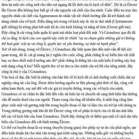
đem lại một sức sống mới cho tấm sợi ngang đã lỗi thời của bi kịch cổ điển". Đó là cả Électre
lẫn Oreste đều không hay biết gì về căn nguyên cái chết của cha mình. Cuộc điều tra truy tìm
nguyên nhân cái chết của Agamemnon do nhân vật nữ chính hướng dẫn đã trở thành nội
dung chính của vở kịch. Điều đáng nói trong vở kịch này là: tội ác thứ nhất (Clytemnestre
giết chồng) bị trừng phạt bởi một tội ác còn kinh khủng và nặng nề hơn (Oreste giết mẹ).
Đây cũng là cái vòng luẩn quẩn kì quái mà nhân loại phải đối mặt. Và Giraudoux qua đó đã
chỉ ra rằng:
bi kịch của con người nảy sinh từ chính "sự va chạm giữa những giá trị không
thể hoà giải: trật tự và công lí, quyền lực và yêu thương, sự thật và hạnh phúc".
Xét về nội dung, trong vở
Électre
, J.Giraudoux đặc biệt quan tâm đến một vấn đề hết sức
quan trọng, đó là: cái gì mang lại ý nghĩa cho cuộc sống, phải chăng là sự kiếm tìm vật chất
hay sự theo đuổi một lí tưởng nào đó? phải chăng là thắng lợi của một kiểu lí tưởng này hay
một dạng công lí kia? Mỗi người đọc sẽ tự tìm ra cho mình câu trả lởi của riêng mình, đây
cũng là chủ ý của J.Giraudoux.
Văn hoá cổ đại, đặc biệt là những văn bản lớn về bi kịch đã có ảnh hưởng suốt chiều dài sự
nghiệp sáng tác của ông. Được thừa hưởng nguồn tư liệu phong phú thời cổ đại, cộng với
niềm ham thích, say mê đối với các giá trị truyền thống, trong các vở kịch của mình,
Giraudoux có sự chăm lo đặc biệt đến việc tái hiện lại và chuyển tải sang thời hiện đại những
vấn đề muôn thuở của con người. Tham vọng của ông rất khiêm tốn, ít nhất ông cũng làm
phục sinh một vài gương mặt lớn trong huyền thoại cổ đại và làm cho nó trở lại với chúng ta.
Trong những gương mặt lớn đó thì Électre cùng với số phận bi kịch của cô đã ám ảnh hầu
hết các vở kịch lớn của Jean Giraudoux. Dưới đây chúng tôi sẽ điểm qua một số cách tân tiêu
biểu của Giraudoux đối với hình tượng Électre.
Có thể coi huyền thoại là sự trung chuyển (trung gian) cho phép sự tự do của phát ngôn, tạo
điều kiện thuận lợi cho nhà văn trong quá trình sáng tạo. Những mẫu gốc và những huyền
thoại cổ đại đã có mặt trong tiềm thức của độc giả, do vậy, khi tái tạo lại các mẫu gốc hay