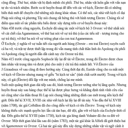
cộng đồng.
Thứ hai
, nhân vật bị định mệnh chi phối.
Thứ ba
, nhân vật luôn gắn với vấn nạn
tự do và trách nhiệm. Bước ra từ huyền thoại để đến với các vở kịch, Électre đã có những
biến thái mới để chuyên chở những nội dung khác nhau. Có thể nói, các nhà viết kịch cổ đại
Pháp nói riêng và phương Tây nói chung rất hứng thú với hình tượng Électre. Chúng tôi sẽ
điểm qua một số tác phẩm tiêu biểu được xây dựng trên cơ sở huyền thoại này:
Năm 458 trước công nguyên, Eschyle đã sáng tác một vở kịch bộ 3
Oreste
: vở thứ nhất nói
về cái chết của Agamemnon; vở thứ hai nói về sự trả thù (của các tiểu nữ - tượng trưng cho
sự trả thù); vở thứ ba nói về sự trừng phạt của con trai Agamemnon.
Ở Eschyle, ý nghĩa về sự tuẫn tiết của người anh hùng (Oreste – em trai Électre) xuyên suốt
cả ba vở, và trật tự được thiết lập trong đó vẫn mang tính chất thần linh do Apolong chi phối
và Apolong cũng là người dẫn dắt cánh tay chi Oreste trả thù.
Năm 415 trước công nguyên Sophocle lấy lại đề tài về Électre, trong đó Électre được chọn
làm nhân vật trọng tâm và được phú cho một ý chí trả thù mãnh liệt. Vở
Électre
của
J.Giraudoux về sau cũng đi theo hướng này. Cùng thời đại đó, Euride cũng cho ra mắt một
vở kịch về Électre nhưng mang vẻ giễu "bi kịch tư sản" (tính chất sướt mướt). Trong vở kịch
này, cô gái (Électre) đối lập với mẹ mình, chống lại mẹ mình.
Suốt một quãng thời gian dài tiếp sau đó, hình tượng Électre tưởng như bị lãng quên. Nhưng
huyền thoại này sau hàng chục thế kỉ lại được phục hưng và khẳng định tính vĩnh cửu của
nó cũng như của thần thoại Hi Lạp nói chung bằng những đỉnh cao mới trong nền kịch thế
giới. Đến thế kỉ XVII, XVIII các nhà viết kịch lại lấy lại đề tài này. Vào đầu thế kỉ XVIII
(năm 1708), tác giả Crébillon đã cho công diễn vở kịch có tên
Électre
. Trong vở kịch này
không thiếu sức mạnh quyền lực lẫn cái tàn bạo, dữ dội, gần với vở kịch của Eschyle thời cổ
đại. Đến giữa thế kỉ XVIII (năm 1750), kịch tác gia lừng danh Voltaire đã cho ra đời vở
Oreste.
Một thời gian khá lâu sau đó (năm 1783), một tác giả khác là Alfieli đã giới thiệu hai
vở
Agamemnon
và
Oreste.
Cả hai tác giả này đều xây dựng những nhân vật và ngữ cảnh ít