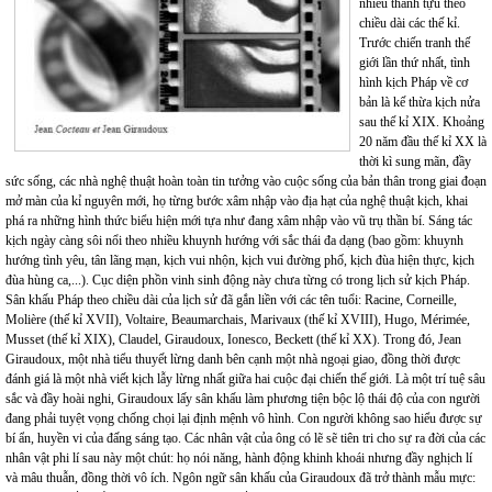
nhiều thành tựu theo
chiều dài các thế kỉ.
Trước chiến tranh thế
giới lần thứ nhất, tình
hình kịch Pháp về cơ
bản là kế thừa kịch nửa
sau thế kỉ XIX. Khoảng
20 năm đầu thế kỉ XX là
thời kì sung mãn, đầy
sức sống, các nhà nghệ thuật hoàn toàn tin tưởng vào cuộc sống của bản thân trong giai đoạn
mở màn của kỉ nguyên mới, họ từng bước xâm nhập vào địa hạt của nghệ thuật kịch, khai
phá ra những hình thức biểu hiện mới tựa như đang xâm nhập vào vũ trụ thần bí. Sáng tác
kịch ngày càng sôi nổi theo nhiều khuynh hướng với sắc thái đa dạng (bao gồm: khuynh
hướng tình yêu, tân lãng mạn, kịch vui nhộn, kịch vui đường phố, kịch đùa hiện thực, kịch
đùa hùng ca,...). Cục diện phồn vinh sinh động này chưa từng có trong lịch sử kịch Pháp.
Sân khấu Pháp theo chiều dài của lịch sử đã gắn liền với các tên tuổi: Racine, Corneille,
Molière (thế kỉ XVII), Voltaire, Beaumarchais, Marivaux (thế kỉ XVIII), Hugo, Mérimée,
Musset (thế kỉ XIX), Claudel, Giraudoux, Ionesco, Beckett (thế kỉ XX). Trong đó, Jean
Giraudoux, một nhà tiểu thuyết lừng danh bên cạnh một nhà ngoại giao, đồng thời được
đánh giá là một nhà viết kịch lẫy lừng nhất giữa hai cuộc đại chiến thế giới. Là một trí tuệ sâu
sắc và đầy hoài nghi, Giraudoux lấy sân khấu làm phương tiện bộc lộ thái độ của con người
đang phải tuyệt vọng chống chọi lại định mệnh vô hình. Con người không sao hiểu được sự
bí ẩn, huyền vi của đấng sáng tạo. Các nhân vật của ông có lẽ sẽ tiên tri cho sự ra đời của các
nhân vật phi lí sau này một chút: họ nói năng, hành động khinh khoái nhưng đầy nghịch lí
và mâu thuẫn, đồng thời vô ích. Ngôn ngữ sân khấu của Giraudoux đã trở thành mẫu mực: