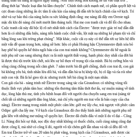
thẳng thắn thì nàng là người ngay thẳng. Như mọi bông hoa không hề tin vào mặt trời",
đồng thời lại "thuộc loại đàn bà lắm chuyện". Chính tính cách mạnh mẽ, có phần quyết liệt và
cực đoan cùng những ẩn ức tâm lí sâu kín của nàng đã dẫn tới bi kịch chính của vở kịch. Trí
nhớ và sự bảo thủ của nàng luôn ra sức khẳng định rằng: mẹ nàng đã đẩy em Oreste ngã
mặc dù khi đó nàng chỉ mới mười lăm tháng tuổi. Hai mẹ con tranh cãi và đổ lỗi cho nhau.
Cuộc tranh cãi này đã bộc lộ rõ nét nhất tính cách của Électre: "được trực giác trí tuệ dẫn dắt
hơn là có những dấu hiệu, nàng tiến hành cuộc chất vấn, lột mặt nạ những kẻ phạm tội và chỉ
bằng lòng sau khi trừng phạt chúng". Mặt khác, cuộc cãi cọ này có thể dẫn tới sự liên hệ đến
một vấn đề quan trọng hơn, nặng nề hơn: liệu có phải Hoàng hậu Clytemnestre định xóa bỏ
hay phế bỏ quyền kế thừa ngôi báu của con trai mình không? Clytemnestre dù bề ngoài là
một phụ nữ cao sang nhưng thực ra là một người thất vọng, hạnh phúc duy nhất của đời bà
là được thú tội trước khi chết, nói lên sự hổ thẹn về trọng tội của mình. Bà bị cưỡng hôn và
sống cùng chồng trong nỗi căm ghét. 7 năm trước bà đã giết chồng, đuổi con trai đi, con gái
bà không yêu bà, tình nhân lừa dối bà, và dần dần bà ta bị khép tội, bị cô lập và rỉa rói như
một con vật. Bà là kẻ gieo tội ác nhưng trước hết bà cũng là một nạn nhân.
Con gái của bà - nàng trinh nữ Électre trong sáng tác của Giraudoux có những vùng tối
thuộc lĩnh vực phân tâm học: những tổn thương tâm thần thời thơ ấu, sự muộn màng về tính
dục, lòng hận thù mẹ, tình yêu bệnh hoạn đối với người cha chuyển sang em trai (nàng từ
chối tất cả những người đàn ông khác, mà chỉ yêu người em trai vốn là bản copy của cha
nàng). Électre mang trong mình một phức cảm lớn:
giết mẹ lấy cha
, trái ngược với phức cảm
Odipe: giết cha lấy mẹ. Vở kịch của Giraudoux đã cho thấy hình ảnh những người phụ nữ
gắn liền với những mơ mộng về quyền lực. Électre đã chiến đấu vì một lí do vĩ đại – Công
Lí. Nàng đòi hỏi sự thật, nọc độc duy nhất không có thuốc chữa, cuối cùng nàng cũng đạt
được công lí, mà nhờ có công lí đó, người vô tội chém giết lẫn nhau và tất cả đều đổ vỡ.
Em trai Électre trở về sau 20 năm bị phát vãng, trong kịch của J.Giraudoux, anh được các