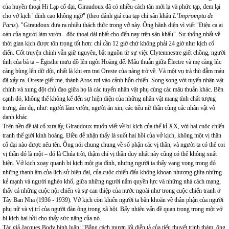
của huyền thoại Hi Lạp cổ đại, Giraudoux đã có nhiều cách tân mới lạ và phức tạp, đem lại
cho vở kịch "đỉnh cao không ngờ" (theo đánh giá của tạp chí sân khấu
L’Impromptu de
Paris
). "Giraudoux đưa ra nhiều thách thức trong vở này. Ông hãnh diện vì viết "Điệu ca ai
oán của người làm vườn - độc thoại dài nhất cho đến nay trên sân khấu". Sự thống nhất về
thời gian kịch được tôn trọng tốt hơn: chỉ cần 12 giờ chứ không phải 24 giờ như kịch cổ
điển. Cốt truyện chính vẫn giữ nguyên, bắt nguồn từ sự việc Clytemnestre giết chồng, người
tình của bà ta – Égisthe mưu đồ lên ngôi Hoàng đế. Mâu thuẫn giữa Électre và mẹ càng lúc
càng bùng lên dữ dội, nhất là khi em trai Oreste của nàng trở về. Và một vụ trả thù đẫm máu
đã xảy ra. Oreste giết mẹ, thành Aros rơi vào cảnh hỗn chiến. Song song với tuyến nhân vật
chính và xung đột chủ đạo giữa họ là các tuyến nhân vật phụ cùng các mâu thuẫn khác. Bên
cạnh đó, không thể không kể đến sự hiện diện của những nhân vật mang tính chất tượng
trưng, ám dụ, như: người làm vườn, người ăn xin, các tiểu nữ thần cùng các nhân vật vô
danh khác.
Trên nền đề tài cổ xưa ấy, Giraudoux muốn viết về bi kịch của thế kỉ XX, với hai cuộc chiến
tranh thế giới kinh hoàng. Điều dễ nhận thấy là suốt hai hồi của vở kịch, không một vị thần
cổ đại nào được nêu tên. Ông nói chung chung về số phận các vị thần, và người ta có thể coi
vị thần đó là một – đó là Chúa trời, thậm chí vị thần duy nhất này cũng có thể không xuất
hiện. Vở kịch xoay quanh bi kịch một gia đình, nhưng người ta thấy vang vọng trong đó
những thanh âm của lịch sử hiện đại, của cuộc chiến đấu không khoan nhượng giữa những
kẻ mạnh và người nghèo khổ, giữa những người nắm quyền lực và những nhà cách mạng,
thấy cả những cuộc nội chiến và sự can thiệp của nước ngoài như trong cuộc chiến tranh ở
Tây Ban Nha (1936 - 1939). Vở kịch còn khiến người ta băn khoăn về thân phận của người
phụ nữ và vị trí của người đàn ông trong xã hội. Bấy nhiêu vấn đề quan trọng trong một vở
bi kịch hai hồi cho thấy sức nặng của nó.
Tác giả Jacques Body bình luận: "Bằng cách mượn lối diễn tả của tiểu thuyết trinh thám, ông