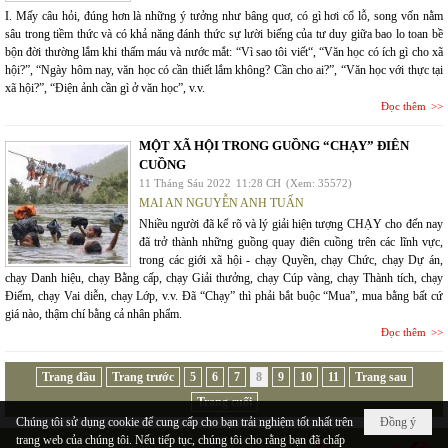
I. Mấy câu hỏi, đúng hơn là những ý tưởng như bâng quơ, có gì hơi cổ lỗ, song vốn nằm
sâu trong tiềm thức và có khả năng đánh thức sự lười biếng của tư duy giữa bao lo toan bề
bộn đời thường lắm khi thấm máu và nước mắt: “Vì sao tôi viết“, “Văn học có ích gì cho xã
hội?”, “Ngày hôm nay, văn học có cần thiết lắm không? Cần cho ai?”, “Văn học với thực tại
xã hội?”, “Điện ảnh cần gì ở văn học”, v.v.
Đọc thêm
MỘT XÃ HỘI TRONG GUỒNG “CHẠY” ĐIÊN
CUỒNG
11 Tháng Sáu 2022
11:28 CH
(Xem: 35572)
MAI AN NGUYỄN ANH TUẤN
Nhiều người đã kể rõ và lý giải hiện tượng CHẠY cho đến nay
đã trở thành những guồng quay điên cuồng trên các lĩnh vực,
trong các giới xã hội - chạy Quyền, chạy Chức, chạy Dự án,
chạy Danh hiệu, chạy Bằng cấp, chạy Giải thưởng, chạy Cúp vàng, chạy Thành tích, chạy
Điểm, chạy Vai diễn, chạy Lớp, v.v. Đã “Chạy” thì phải bắt buộc “Mua”, mua bằng bất cứ
giá nào, thậm chí bằng cả nhân phẩm.
Đọc thêm
Trang đầu
Trang trước
5
6
7
8
9
10
11
Trang sau
Trang cuối
Chúng tôi sử dụng cookie để cung cấp cho bạn trải nghiệm tốt nhất trên
Đồng ý
trang web của chúng tôi. Nếu tiếp tục, chúng tôi cho rằng bạn đã chấp