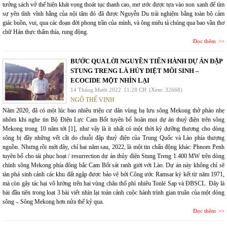
tưởng sách vở thể hiện khát vọng thoát tục thanh cao, mơ ước được tựa vào non xanh để tìm
sự yên tĩnh vĩnh hằng của nội tâm đó đã được Nguyễn Du trải nghiệm bằng toàn bộ cảm
giác buồn, vui, qua các đoạn đời phong trần của mình, và ông miêu tả chúng qua bao vần thơ
chữ Hán thực thấm thía, rung động.
Đọc thêm
BƯỚC QUA LỜI NGUYỀN TIẾN HÀNH DỰ ÁN ĐẬP
STUNG TRENG LÀ HỦY DIỆT MÔI SINH –
ECOCIDE MỘT NHÌN LẠI
14 Tháng Mười 2022
11:28 CH
(Xem: 32668)
NGÔ THẾ VINH
Năm 2020, đã có một lúc bao nhiêu triệu cư dân vùng hạ lưu sông Mekong thở phào nhẹ
nhõm khi nghe tin Bộ Điện Lực Cam Bốt tuyên bố hoãn mọi dự án thuỷ điện trên sông
Mekong trong 10 năm tới [1], như vậy là ít nhất có một thời kỳ dưỡng thương cho dòng
sông bị đầy những vết cắt do chuỗi đập thuỷ điện của Trung Quốc và Lào phía thượng
nguồn. Nhưng rồi mới đây, chỉ hai năm sau, 2022, là một tin chấn động khác: Phnom Penh
tuyên bố cho tái phục hoạt / resurrection dự án thủy điện Stung Treng 1.400 MW trên dòng
chính sông Mekong phía đông bắc Cam Bốt sát ranh giới với Lào. Dự án này không chỉ sẽ
tàn phá sinh cảnh các khu đất ngập được bảo vệ bởi Công ước Ramsar ký kết từ năm 1971,
mà còn gây tác hại vô lường trên hai vùng châu thổ phì nhiêu Tonlé Sap và ĐBSCL. Đây là
bài đầu tiên trong loạt 3 bài viết nhìn lại toàn cảnh cuộc hành trình gian truân của một dòng
sông – Sông Mekong hơn nửa thế kỷ qua.
Đọc thêm