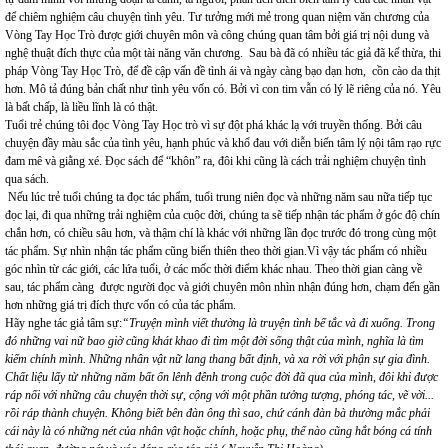
để chiêm nghiệm câu chuyện tình yêu. Tư tưởng mới mẻ trong quan niệm văn chương của
Vòng Tay Học Trò được giới chuyên môn và công chúng quan tâm bởi giá trị nội dung và
nghệ thuật đích thực của một tài năng văn chương. Sau bà đã có nhiều tác giả đã kế thừa, thi
pháp Vòng Tay Học Trò, để đề cập vấn đề tình ái và ngày càng bạo dạn hơn, cồn cào da thịt
hơn. Mô tả đúng bản chất như tình yêu vốn có. Bởi vì con tim vẫn có lý lẽ riêng của nó. Yêu
là bất chấp, là liều lĩnh là có thật.
Tuổi trẻ chúng tôi đọc Vòng Tay Học trò vì sự đột phá khác lạ với truyền thống. Bởi câu
chuyện đầy màu sắc của tình yêu, hạnh phúc và khổ đau với diễn biến tâm lý nội tâm rạo rực
đam mê và giằng xé. Đọc sách để “khôn” ra, đôi khi cũng là cách trải nghiệm chuyện tình
qua sách.
Nếu lúc trẻ tuổi chúng ta đọc tác phẩm, tuổi trung niên đọc và những năm sau nữa tiếp tục
đọc lại, đi qua những trải nghiệm của cuộc đời, chúng ta sẽ tiếp nhận tác phẩm ở góc độ chín
chắn hơn, có chiều sâu hơn, và thậm chí là khác với những lần đọc trước đó trong cùng một
tác phẩm. Sự nhìn nhận tác phẩm cũng biến thiên theo thời gian.Vì vậy tác phẩm có nhiều
góc nhìn từ các giới, các lứa tuổi, ở các mốc thời điểm khác nhau. Theo thời gian càng về
sau, tác phẩm càng được người đọc và giới chuyên môn nhìn nhận đúng hơn, chạm đến gần
hơn những giá trị đích thực vốn có của tác phẩm.
Hãy nghe tác giả tâm sự:
“Truyện mình viết thường là truyện tình bế tắc và đi xuống. Trong
đó những vai nữ bao giờ cũng khát khao đi tìm một đời sống thật của mình, nghĩa là tìm
kiếm chính mình. Những nhân vật nữ lang thang bất định, và xa rời với phận sự gia đình.
Chất liệu lấy từ những năm bất ổn lênh đênh trong cuộc đời đã qua của mình, đôi khi được
ráp nối với những câu chuyện thời sự, cộng với một phần tưởng tượng, phóng tác, vẽ vời...
rồi ráp thành chuyện. Không biết bên đàn ông thì sao, chứ cánh đàn bà thường mắc phải
cái này là có những nét của nhân vật hoặc chính, hoặc phụ, thế nào cũng hắt bóng cá tính