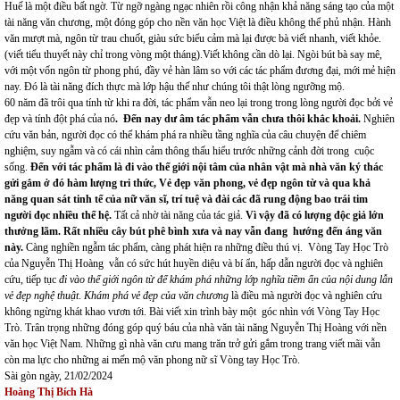
Huế là một điều bất ngờ. Từ ngỡ ngàng ngạc nhiên rồi công nhận khả năng sáng tạo của một
tài năng văn chương, một đóng góp cho nền văn học Việt là điều không thể phủ nhận. Hành
văn mượt mà, ngôn từ trau chuốt, giàu sức biểu cảm mà lại được bà viết nhanh, viết khỏe.
(viết tiểu thuyết này chỉ trong vòng một tháng).Viết không cần dò lại. Ngòi bút bà say mê,
với một vốn ngôn từ phong phú, đầy vẻ hàn lâm so với các tác phẩm đương đại, mới mẻ hiện
nay. Đó là tài năng đích thực mà lớp hậu thế như chúng tôi thật lòng ngưỡng mộ.
60 năm đã trôi qua tính từ khi ra đời, tác phẩm vẫn neo lại trong trong lòng người đọc bởi vẻ
đẹp và tính đột phá của nó
.
Đến nay dư âm tác phẩm vẫn chưa thôi khắc khoải.
Nghiên
cứu văn bản, người đọc có thể khám phá ra nhiều tầng nghĩa của câu chuyện để chiêm
nghiệm, suy ngẫm và có cái nhìn cảm thông thấu hiểu trước những cảnh đời trong cuộc
sống.
Đến với tác phẩm là đi vào thế giới nội tâm của nhân vật mà nhà văn ký thác
gửi gắm ở đó hàm lượng tri thức, Vẻ đẹp văn phong, vẻ đẹp ngôn từ và qua khả
năng quan sát tinh tế của nữ văn sĩ, trí tuệ và đài các đã rung động bao trái tim
người đọc nhiều thế hệ.
Tất cả nhờ tài năng của tác giả.
Vì vậy đã có lượng độc giả lớn
thưởng lãm. Rất nhiều cây bút phê bình xưa và nay vẫn đang hướng đến áng văn
này.
Càng nghiền ngẫm tác phẩm, càng phát hiện ra những điều thú vị.
Vòng Tay Học Trò
của Nguyễn Thị Hoàng vẫn có sức hút huyền diệu và bí ẩn, hấp dẫn người đọc và nghiên
cứu, tiếp tục
đi vào thế giới ngôn từ để khám phá những lớp nghĩa tiềm ẩn của nội dung lẫn
vẻ đẹp nghệ thuật
.
Khám phá vẻ đẹp của văn chương
là điều mà người đọc và nghiên cứu
không ngừng khát khao vươn tới. Bài viết xin trình bày một góc nhìn với Vòng Tay Học
Trò. Trân trọng những đóng góp quý báu của nhà văn tài năng Nguyễn Thị Hoàng với nền
văn học Việt Nam. Những gì nhà văn cưu mang trăn trở gửi gắm trong trang viết mãi vẫn
còn ma lực cho những ai mến mộ văn phong nữ sĩ Vòng tay Học Trò.
Sài gòn ngày, 21/02/2024
Hoàng Thị Bích Hà