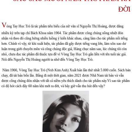
ĐỜI
V
òng Tay Học Trò là tác phẩm tiêu biểu của nữ văn sĩ Nguyễn Thị Hoàng, được đăng
nhiều kỳ trên tạp chí Bách Khoa năm 1964. Tác phẩm được công chúng nồng nhiệt đón
nhận và theo đó cũng hứng nhiều luồng ý kiến khác nhau, càng làm cho tác phẩm nổi tiếng
hơn. Chính vì vậy, từ khi xuất hiện, tác phẩm đã gây được tiếng vang lớn, làm xôn xao dư
luận trong giới chuyên môn và công chúng độc giả, Hàng chục năm sau, lúc chúng tôi còn
nhỏ, chưa đọc tác phẩm đã thuộc tựa đề vì Vòng Tay Học Trò gắn liền với tên tuổi tác giả.
Nói đến Nguyễn Thị Hoàng người ta nhớ đến Vòng Tay Học Trò
.
Năm 1966, Vòng Tay Học Trò (Nxb Kim Anh) Xuất bản lần thứ nhất 5.000 cuốn. Sách bán
chạy, đã tái bản bốn lần. Bẵng đi một thời gian, năm 2021 được Nhã Nam tái bản và vẫn
được công chúng đón nhận với tất cả niềm yêu thích dành cho tác phẩm này.Vì sao tác phẩm
có độ hót cách đây 60 năm khi mới ra đời, và bây giờ vẫn thu hút đến vậy?