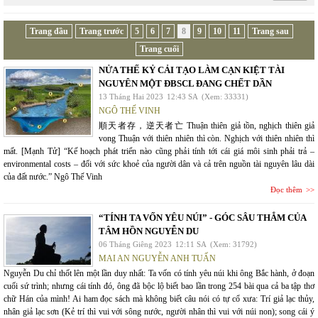
Trang đầu
Trang trước
5
6
7
8
9
10
11
Trang sau
Trang cuối
NỬA THẾ KỶ CẢI TẠO LÀM CẠN KIỆT TÀI
NGUYÊN MỘT ĐBSCL ĐANG CHẾT DẦN
13 Tháng Hai 2023
12:43 SA
(Xem: 33331)
NGÔ THẾ VINH
順天者存，逆天者亡 Thuận thiên giả tồn, nghịch thiên giả
vong Thuận với thiên nhiên thì còn. Nghịch với thiên nhiên thì
mất. [Mạnh Tử] “Kế hoạch phát triển nào cũng phải tính tới cái giá môi sinh phải trả –
environmental costs – đối với sức khoẻ của người dân và cả trên nguồn tài nguyên lâu dài
của đất nước.” Ngô Thế Vinh
Đọc thêm
“TÍNH TA VỐN YÊU NÚI” - GÓC SÂU THẲM CỦA
TÂM HỒN NGUYỄN DU
06 Tháng Giêng 2023
12:11 SA
(Xem: 31792)
MAI AN NGUYỄN ANH TUẤN
Nguyễn Du chỉ thốt lên một lần duy nhất: Ta vốn có tính yêu núi khi ông Bắc hành, ở đoạn
cuối sứ trình; nhưng cái tính đó, ông đã bộc lộ biết bao lần trong 254 bài qua cả ba tập thơ
chữ Hán của mình! Ai ham đọc sách mà không biết câu nói có tự cổ xưa: Trí giả lạc thủy,
nhân giả lạc sơn (Kẻ trí thì vui với sông nước, người nhân thì vui với núi non); song cái ý