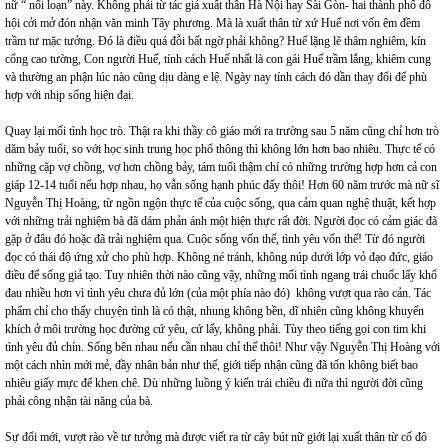
nữ “ nổi loạn” này. Không phải từ tác giả xuât thân Hà Nội hay Sài Gòn- hai thành phố đô
hội cởi mở đón nhận văn minh Tây phương. Mà là xuất thân từ xứ Huế nơi vốn êm đềm
trầm tư mặc tưởng. Đó là điều quá đỗi bất ngờ phải không? Huế lặng lẽ thâm nghiêm, kín
cổng cao tường, Con người Huế, tính cách Huế nhất là con gái Huế trầm lắng, khiêm cung
và thường an phận lúc nào cũng dịu dàng e lệ. Ngày nay tính cách đó dần thay đổi để phù
hợp với nhịp sống hiện đại.
Quay lại mối tình học trò. Thật ra khi thầy cô giáo mới ra trường sau 5 năm cũng chỉ hơn trò
dăm bảy tuổi, so với học sinh trung học phổ thông thì không lớn hơn bao nhiêu. Thực tế có
những cặp vợ chồng, vợ hơn chồng bảy, tám tuổi thậm chí có những trường hợp hơn cả con
giáp 12-14 tuổi nếu hợp nhau, họ vẫn sống hạnh phúc đấy thôi! Hơn 60 năm trước mà nữ sĩ
Nguyễn Thị Hoàng, từ ngồn ngộn thực tế của cuộc sống, qua cảm quan nghệ thuật, kết hợp
với những trải nghiệm bà đã dám phản ánh một hiện thực rất đời. Người đọc có cảm giác đã
gặp ở đâu đó hoặc đã trải nghiệm qua. Cuộc sống vốn thế, tình yêu vốn thế! Từ đó người
đọc có thái độ ứng xử cho phù hợp. Không né tránh, không núp dưới lớp vỏ đạo đức, giáo
điều để sống giả tạo. Tuy nhiên thời nào cũng vậy, những mối tình ngang trái chuốc lấy khổ
đau nhiều hơn vì tình yêu chưa đủ lớn (của một phía nào đó) không vượt qua rào cản. Tác
phẩm chỉ cho thấy chuyện tình là có thật, nhung không bền, dĩ nhiên cũng không khuyến
khích ở môi trường học đường cứ yêu, cứ lấy, không phải. Tùy theo tiếng gọi con tim khi
tình yêu đủ chín. Sống bên nhau nếu cần nhau chỉ thế thôi! Như vậy Nguyễn Thị Hoàng với
một cách nhìn mới mẻ, đầy nhân bản như thế, giới tiếp nhận cũng đã tốn không biết bao
nhiêu giấy mực để khen chê. Dù những luồng ý kiến trái chiều đi nữa thì người đời cũng
phải công nhận tài năng của bà.
Sự đổi mới, vượt rào về tư tưởng mà được viết ra từ cây bút nữ giới lại xuất thân từ cố đô