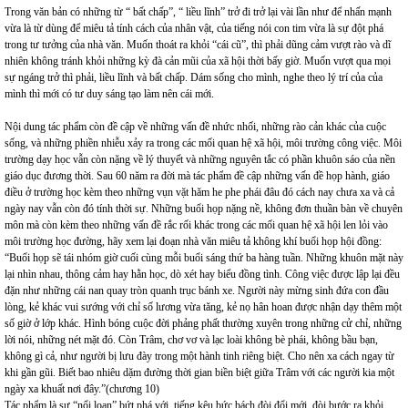
Trong văn bản có những từ “ bất chấp”, “ liều lĩnh” trở đi trở lại vài lần như để nhấn mạnh
vừa là từ dùng để miêu tả tính cách của nhân vật, của tiếng nói con tim vừa là sự đột phá
trong tư tưởng của nhà văn. Muốn thoát ra khỏi “cái cũ”, thì phải dũng cảm vượt rào và dĩ
nhiên không tránh khỏi những kỳ đà cản mũi của xã hội thời bấy giờ. Muốn vượt qua mọi
sự ngáng trở thì phải, liều lĩnh và bất chấp. Dám sống cho mình, nghe theo lý trí của của
mình thì mới có tư duy sáng tạo làm nên cái mới.
Nội dung tác phẩm còn đề cập về những vấn đề nhức nhối, những rào cản khác của cuộc
sống, và những phiền nhiễu xảy ra trong các mối quan hệ xã hội, môi trường công việc. Môi
trường dạy học vẫn còn nặng về lý thuyết và những nguyên tắc có phần khuôn sáo của nền
giáo dục đương thời. Sau 60 năm ra đời mà tác phẩm đề cập những vấn đề họp hành, giáo
điều ở trường học kèm theo những vụn vặt hăm he phe phái đâu đó cách nay chưa xa và cả
ngày nay vẫn còn đó tính thời sự. Những buổi họp nặng nề, không đơn thuần bàn về chuyên
môn mà còn kèm theo những vấn đề rắc rối khác trong các mối quan hệ xã hội len lỏi vào
môi trường học đường, hãy xem lại đoạn nhà văn miêu tả không khí buổi họp hội đồng:
“Buổi họp sẽ tái nhóm giờ cuối cùng mỗi buổi sáng thứ ba hàng tuần. Những khuôn mặt này
lại nhìn nhau, thông cảm hay hằn học, dò xét hay biểu đồng tình. Công việc được lập lại đều
đặn như những cái nan quay tròn quanh trục bánh xe. Người này mừng sinh đứa con đầu
lòng, kẻ khác vui sướng với chỉ số lương vừa tăng, kẻ nọ hân hoan được nhận dạy thêm một
số giờ ở lớp khác. Hình bóng cuộc đời phảng phất thường xuyên trong những cử chỉ, những
lời nói, những nét mặt đó. Còn Trâm, chơ vơ và lạc loài không bè phái, không bầu bạn,
không gì cả, như người bị lưu đày trong một hành tinh riêng biệt. Cho nên xa cách ngay từ
khi gần gũi. Biết bao nhiêu dặm đường thời gian biền biệt giữa Trâm với các người kia một
ngày xa khuất nơi đây.”(chương 10)
Tác phẩm là sự “nổi loạn” bứt phá với tiếng kêu bức bách đòi đổi mới, đòi bước ra khỏi