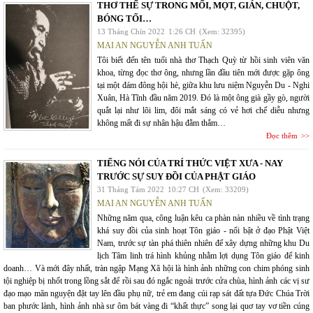
THƠ THẾ SỰ TRONG MỐI, MỌT, GIÁN, CHUỘT,
BÓNG TỐI…
13 Tháng Chín 2022
1:26 CH
(Xem: 32395)
MAI AN NGUYỄN ANH TUẤN
Tôi biết đến tên tuổi nhà thơ Thạch Quỳ từ hồi sinh viên văn
khoa, từng đọc thơ ông, nhưng lần đầu tiên mới được gặp ông
tại một đám đông hội hè, giữa khu lưu niệm Nguyễn Du - Nghi
Xuân, Hà Tĩnh đầu năm 2019. Đó là một ông già gầy gò, người
quắt lại như lõi lim, đôi mắt sáng có vẻ hơi chế diễu nhưng
không mất đi sự nhân hậu đằm thắm…
Đọc thêm
TIẾNG NÓI CỦA TRÍ THỨC VIỆT XƯA - NAY
TRƯỚC SỰ SUY ĐỒI CỦA PHẬT GIÁO
31 Tháng Tám 2022
10:27 CH
(Xem: 33209)
MAI AN NGUYỄN ANH TUẤN
Những năm qua, công luận kêu ca phàn nàn nhiều về tình trạng
khá suy đồi của sinh hoạt Tôn giáo - nổi bật ở đạo Phật Việt
Nam, trước sự tàn phá thiên nhiên để xây dựng những khu Du
lịch Tâm linh trá hình khủng nhằm lợi dụng Tôn giáo để kinh
doanh… Và mới đây nhất, tràn ngập Mạng Xã hội là hình ảnh những con chim phóng sinh
tội nghiệp bị nhốt trong lồng sắt để rồi sau đó ngắc ngoải trước cửa chùa, hình ảnh các vị sư
đạo mạo mãn nguyện đặt tay lên đầu phụ nữ, trẻ em đang cúi rạp sát đất tựa Đức Chúa Trời
ban phước lành, hình ảnh nhà sư ôm bát vàng đi “khất thực” song lại quơ tay vơ tiền cúng