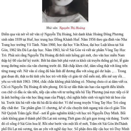
Nhà văn
Nguyễn Thị Hoàng
Điểm qua vài nét về nữ văn sỹ Nguyễn Thị Hoàng, bút danh khác Hoàng Đông Phương
sinh năm 1939 tại Huế, học trung học Đồng Khánh Huế. Năm 1956 theo gia đình vào Nha
Trang học trường Võ Tánh. Năm 1960, học đại học Văn Khoa, đại học Luật khoa tại Sài
Gòn, 1962 lên Đà Lạt dạy học. Năm 1963, bà về Sài Gòn và viết tác phẩm Vòng Tay Học
Trò. Phải nói rằng Nguyễn Thị Hoàng đã thổi một luồng gió mới, cho văn học miền Nam
thập kỷ 60 của thế kỷ trước. Bởi bà dám bứt phá vượt ra khỏi cái truyền thống gò bó, lễ giáo
trong đường mòn của văn chương trước đó. Bất chấp khen chê, dám sống thật với lòng trên
từng trang viết. Nữ văn sĩ cũng đủ bản lĩnh để đương đầu với sóng gió dư luận. ,… Trong
giai đoạn đó, thật ra thì tình yêu học trò với thầy cô giáo từ chỗ mến mộ, đến mê say rồi…
yêu so với thời 1963- 1964, chắc chắn không phải không có. Nhưng chưa có ai dám viết ra.
Chỉ có Nguyễn Thị Hoàng đi tiên phong. Đó là sự dấn thân táo bạo của người điều khiển
con chữ có đầu óc tân tiến, tiếp cận sớm với tư tưởng tiến bộ Tây Phương (mà trực tiếp có lẽ
là ảnh hưởng của văn học lãng mạn của Pháp), chủ nghĩa hiện sinh và ngòi bút tài hoa của
bà. Trước khi bà viết văn thì bà đã là nhà thơ. Vì thế trong truyện Vòng Tay Học Trò cũng
đầy chất thơ. Tác phẩm gồm 11 chương,
kể về câu
chuyện tình ngang trái của cô giáo Tôn
Nữ Quỳnh Trâm (gốc Huế - nơi lễ giáo nghiêm khắc) với học trò Nguyễn Duy Minh. Bối
cảnh không gian ở thành phố Đà Lạt mù sương.Thời gian chỉ gói gọn trong vài tháng. Trước
đó cô sống ở Sài Gòn hoa lệ. Rồi như bước vào một lối rẽ mới, Trâm rời Sài Gòn lênThành
phố Đà Lạt mù sương, tìm an yên với nghề dạy học. Số phận đưa đẩy cậu học trò Duy Minh