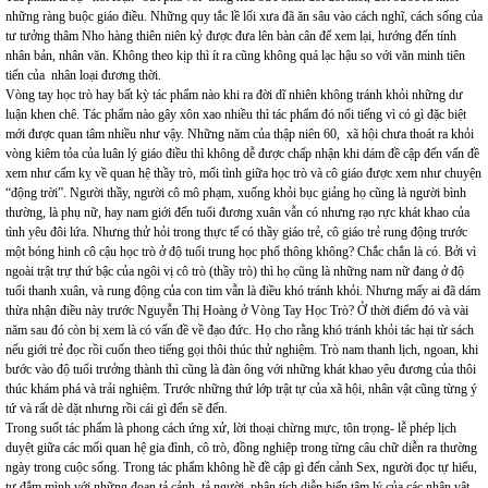
những ràng buộc giáo điều. Những quy tắc lề lối xưa đã ăn sâu vào cách nghĩ, cách sống của
tư tưởng thâm Nho hàng thiên niên kỷ được đưa lên bàn cân để xem lại, hướng đến tính
nhân bản, nhân văn. Không theo kịp thì ít ra cũng không quá lạc hậu so với văn minh tiên
tiến của nhân loại đương thời.
Vòng tay học trò hay bất kỳ tác phẩm nào khi ra đời dĩ nhiên không tránh khỏi những dư
luận khen chê. Tác phẩm nào gây xôn xao nhiều thì tác phẩm đó nổi tiếng vì có gì đặc biệt
mới được quan tâm nhiều như vậy. Những năm của thập niên 60, xã hội chưa thoát ra khỏi
vòng kiêm tỏa của luân lý giáo điều thì không dễ được chấp nhận khi dám đề cập đến vấn đề
xem như cấm kỵ về quan hệ thầy trò, mối tình giữa học trò và cô giáo được xem như chuyện
“động trời”. Người thầy, người cô mô phạm, xuống khỏi bục giảng họ cũng là người bình
thường, là phụ nữ, hay nam giới đến tuổi đương xuân vẫn có nhưng rạo rực khát khao của
tình yêu đôi lứa. Nhưng thử hỏi trong thực tế có thầy giáo trẻ, cô giáo trẻ rung động trước
một bóng hinh cô cậu học trò ở độ tuổi trung học phổ thông không? Chắc chắn là có. Bởi vì
ngoài trật trự thứ bậc của ngôi vị cô trò (thầy trò) thì họ cũng là những nam nữ đang ở độ
tuổi thanh xuân, và rung động của con tim vẫn là điều khó tránh khỏi. Nhưng mấy ai đã dám
thừa nhận điều này trước Nguyễn Thị Hoàng ở Vòng Tay Học Trò? Ở thời điểm đó và vài
năm sau đó còn bị xem là có vấn đề về đạo đức. Họ cho rằng khó tránh khỏi tác hại từ sách
nếu giới trẻ đọc rồi cuốn theo tiếng gọi thôi thúc thử nghiệm. Trò nam thanh lịch, ngoan, khi
bước vào độ tuổi trưởng thành thì cũng là đàn ông với những khát khao yêu đương của thôi
thúc khám phá và trải nghiệm. Trước những thứ lớp trật tự của xã hội, nhân vật cũng từng ý
tứ và rất dè dặt nhưng rồi cái gì đến sẽ đến.
Trong suốt tác phẩm là phong cách ứng xử, lời thoại chừng mực, tôn trọng- lễ phép lịch
duyệt giữa các mối quan hệ gia đình, cô trò, đồng nghiệp trong từng câu chữ diễn ra thường
ngày trong cuộc sống. Trong tác phẩm không hề đề cập gì đến cảnh Sex, người đọc tự hiểu,
tự đắm mình với những đoạn tả cảnh, tả người, phân tích diễn biến tâm lý của các nhân vật