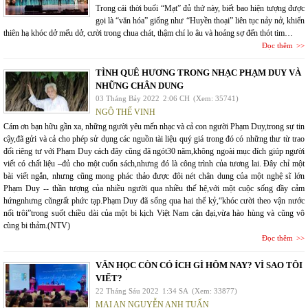
Trong cái thời buổi “Mạt” đủ thứ này, biết bao hiện tượng được
gọi là “văn hóa” giống như “Huyền thoại” liên tục nảy nở, khiến
thiên hạ khóc dở mếu dở, cười trong chua chát, thậm chí lo âu và hoảng sợ đến thót tim…
Đọc thêm
TÌNH QUÊ HƯƠNG TRONG NHẠC PHẠM DUY VÀ
NHỮNG CHÂN DUNG
03 Tháng Bảy 2022
2:06 CH
(Xem: 35741)
NGÔ THẾ VINH
Cám ơn bạn hữu gần xa, những người yêu mến nhạc và cả con người Phạm Duy,trong sự tin
cậy,đã gửi và cả cho phép sử dụng các nguồn tài liệu quý giá trong đó có những thư từ trao
đổi riêng tư với Phạm Duy cách đây cũng đã ngót30 năm,không ngoài mục đích giúp người
viết có chất liệu –đủ cho một cuốn sách,nhưng đó là công trình của tương lai. Đây chỉ một
bài viết ngắn, nhưng cũng mong phác thảo được đôi nét chân dung của một nghệ sĩ lớn
Phạm Duy -- thần tượng của nhiều người qua nhiều thế hệ,với một cuộc sống đầy cảm
hứngnhưng cũngrất phức tạp.Phạm Duy đã sống qua hai thế kỷ,“khóc cười theo vận nước
nổi trôi”trong suốt chiều dài của một bi kịch Việt Nam cận đại,vừa hào hùng và cũng vô
cùng bi thảm.(NTV)
Đọc thêm
VĂN HỌC CÒN CÓ ÍCH GÌ HÔM NAY? VÌ SAO TÔI
VIẾT?
22 Tháng Sáu 2022
1:34 SA
(Xem: 33877)
MAI AN NGUYỄN ANH TUẤN