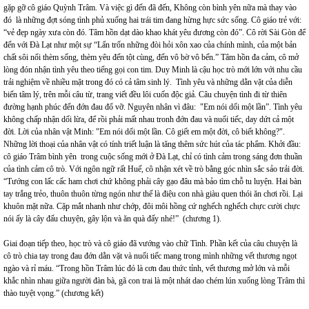
gặp gỡ cô giáo Quỳnh Trâm. Và việc gì đến đã đến, Không còn bình yên nữa mà thay vào
đó là những đợt sóng tình phủ xuống hai trái tim đang hừng hực sức sống. Cô giáo trẻ với:
“vẻ đẹp ngày xưa còn đó. Tâm hồn dạt dào khao khát yêu đương còn đó”. Cô rời Sài Gòn để
đến với Đà Lạt như một sự “Lẩn trốn những đòi hỏi xôn xao của chính mình, của một bản
chất sôi nổi thèm sống, thèm yêu đến tột cùng, đến vô bờ vô bến.” Tâm hồn đa cảm, cô mở
lòng đón nhận tình yêu theo tiếng gọi con tim. Duy Minh là cậu học trò mới lớn với nhu cầu
trải nghiệm về nhiều mặt trong đó có cả tâm sinh lý. Tình yêu và những dằn vặt của diễn
biến tâm lý, trên mỗi câu từ, trang viết đều lôi cuốn độc giả. Câu chuyện tình đi từ thiên
đường hạnh phúc đến đớn đau đổ vỡ. Nguyên nhân vì đâu: "Em nói dối một lần”. Tình yêu
không chấp nhận dối lừa, để rồi phải mất nhau tronh đớn đau và nuối tiếc, day dứt cả một
đời. Lời của nhân vật Minh: "Em nói dối một lần. Cô giết em một đời, cô biết không?".
Những lời thoại của nhân vật có tính triết luận là tăng thêm sức hút của tác phẩm. Khởi đầu:
cô giáo Trâm bình yên trong cuộc sống mới ở Đà Lạt, chỉ có tình cảm trong sáng đơn thuần
của tình cảm cô trò. Với ngôn ngữ rất Huế, cô nhận xét về trò bằng góc nhìn sắc sảo trải đời.
“Tướng con lấc cấc ham chơi chứ không phải cây gạo đâu mà bảo tìm chỗ tu luyện. Hai bàn
tay trắng trẻo, thuôn thuôn từng ngón như thế là điệu con nhà giàu quen thói ăn chơi rồi. Lại
khuôn mặt nữa. Cặp mắt nhanh như chớp, đôi môi hồng cứ nghếch nghếch chực cười chực
nói ấy là cây đấu chuyện, gây lộn và ăn quà đấy nhé!” (chương 1).
Giai đoạn tiếp theo, học trò và cô giáo đã vướng vào chữ Tình. Phần kết của câu chuyện là
cô trò chia tay trong đau đớn dằn vặt và nuối tiếc mang trong mình những vết thương ngọt
ngào và rỉ máu. “Trong hồn Trâm lúc đó là cơn đau thức tỉnh, vết thương mở lớn và mỗi
khắc nhìn nhau giữa người đàn bà, gã con trai là một nhát dao chém lún xuống lòng Trâm thì
thào tuyệt vọng.” (chương kết)