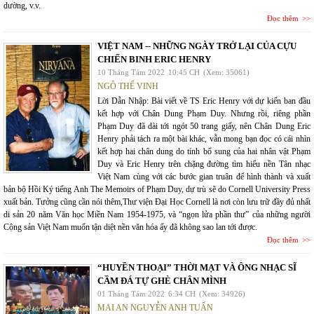
dường, v.v.
Đọc thêm
VIỆT NAM -- NHỮNG NGÀY TRỞ LẠI CỦA CỰU
CHIẾN BINH ERIC HENRY
10 Tháng Tám 2022
10:45 CH
(Xem: 35061)
NGÔ THẾ VINH
Lời Dẫn Nhập: Bài viết về TS Eric Henry với dự kiến ban đầu
kết hợp với Chân Dung Phạm Duy. Nhưng rồi, riêng phần
Phạm Duy đã dài tới ngót 50 trang giấy, nên Chân Dung Eric
Henry phải tách ra một bài khác, vẫn mong bạn đọc có cái nhìn
kết hợp hai chân dung do tính bổ sung của hai nhân vật Phạm
Duy và Eric Henry trên chặng đường tìm hiểu nền Tân nhạc
Việt Nam cùng với các bước gian truân để hình thành và xuất
bản bộ Hồi Ký tiếng Anh The Memoirs of Phạm Duy, dự trù sẽ do Cornell University Press
xuất bản. Tưởng cũng cần nói thêm,Thư viện Đại Học Cornell là nơi còn lưu trữ đầy đủ nhất
di sản 20 năm Văn học Miền Nam 1954-1975, và “ngọn lửa phần thư” của những người
Cộng sản Việt Nam muốn tận diệt nền văn hóa ấy đã không sao lan tới được.
Đọc thêm
“HUYỀN THOẠI” THỜI MẠT VÀ ÔNG NHẠC SĨ
CẦM ĐÁ TỰ GHÈ CHÂN MÌNH
01 Tháng Tám 2022
6:34 CH
(Xem: 34926)
MAI AN NGUYỄN ANH TUẤN