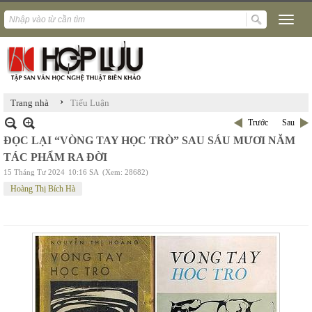
›
Trang nhà
Tiểu Luận
Trước
Sau
ĐỌC LẠI “VÒNG TAY HỌC TRÒ” SAU SÁU MƯƠI NĂM
TÁC PHẨM RA ĐỜI
15 Tháng Tư 2024
10:16 SA
(Xem: 28682)
Hoàng Thị Bích Hà