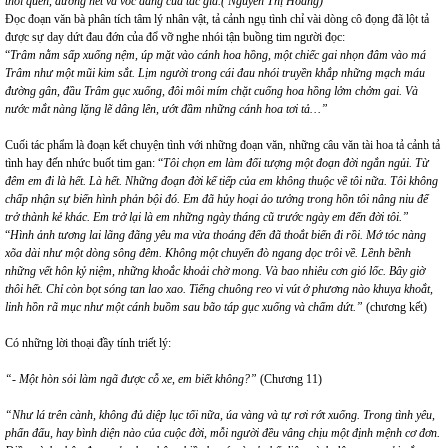
thói quen, đường nét và vóc dáng của tác giả.( Nguyễn Thị Hoàng)
Đọc đoạn văn bà phân tích tâm lý nhân vật, tả cảnh ngụ tình chỉ vài dòng cô đọng đã lột tả
được sự day dứt đau đớn của đổ vỡ nghe nhói tận buồng tim người đọc:
“
Trâm nằm sấp xuống nệm, úp mặt vào cánh hoa hồng, một chiếc gai nhọn đâm vào má
Trâm như một mũi kim sắt. Lịm người trong cái đau nhói truyền khắp những mạch máu
đường gân, đầu Trâm gục xuống, đôi môi mím chặt cuống hoa hồng lởm chởm gai. Và
nước mắt nàng lặng lẽ dâng lên, ướt đầm những cánh hoa tơi tả…”
Cuối tác phẩm là đoạn kết chuyện tình với những đoạn văn, những câu văn tài hoa tả cảnh tả
tình hay đến nhức buốt tim gan: “
Tôi chọn em làm đối tượng một đoạn đời ngắn ngủi. Từ
đêm em đi là hết. Là hết. Những đoạn đời kế tiếp của em không thuộc về tôi nữa. Tôi không
chấp nhận sự biến hình phản bội đó. Em đã hủy hoại ảo tưởng trong hồn tôi nâng niu để
trở thành kẻ khác. Em trở lại là em những ngày tháng cũ trước ngày em đến đời tôi.”
“
Hình ảnh tương lai lãng đãng yêu ma vừa thoáng đến đã thoắt biến đi rồi. Mớ tóc nàng
xõa dài như một dòng sông đêm. Không một chuyến đò ngang dọc trôi về. Lềnh bềnh
những vết hôn kỷ niệm, những khoắc khoải chờ mong. Và bao nhiêu cơn gió lốc. Bây giờ
thôi hết. Chỉ còn bọt sóng tan lao xao. Tiếng chuông reo vi vút ở phương nào khuya khoắt,
linh hồn rã mục như một cánh buồm sau bão táp gục xuống và chấm dứt.”
(chương kết)
Có những lời thoại đầy tính triết lý:
“- Một hòn sỏi làm ngã được cỗ xe, em biết không?”
(Chương 11)
“Như lá trên cành, không đủ diệp lục tối nữa, úa vàng và tự rơi rớt xuống. Trong tình yêu,
phấn đấu, hay bình diện nào của cuộc đời, mỗi người đều vâng chịu một định mệnh cơ đơn.