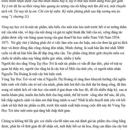
Điều mình nhận được của tha nhân nhiều hay ít, tùy ở chất liệu mình dâng trao gửi gắm.
Tự ý em đã lìa xa khỏi vùng hào quang ảo tượng của tôi bằng một lần dối trá, một chuyến
tách rời. Từ nay tôi lạ em. Chỉ còn kỷ niệm. Kỷ niệm phảng phất sau lớp sương mù ảo
vọng.”( chương 11)
Vòng tay học trò
là một tác phẩm, tiêu biểu cho môt trào lưu mới trước hết vì tư tưởng thẩm
mỹ của nhà văn, vẻ đẹp của nội dung và giá trị nghệ thuật đặc biệt của nó, xứng đáng tác
phẩm được xếp vào hàng quan trọng của giai đọanVăn học miền Nam Việt Nam 1954-
1975. Nó gây chú ý không phải chỉ vì việc làm xôn xao dư luận, mà còn đem lại giá trị đích
thực và được đông đảo công chúng đón nhận, Minh chứng là xuất bản lần thứ nhất 5000
cuốn và đã tái bản bốn lần để đáp ứng nhu cầu. Tác phẩm cũng được giới chuyên môn soi
chiếu từ nhiều năm nay bằng nhiều góc nhìn, nhiều ý kiến:
Người thì cho rằng
Vòng Tay Học Trò
là một tác phẩm có vấn đề đạo đức, phá vỡ trật tự
quan hệ thầy trò, người cho rằng bà là cây bút số Một của tình yêu, có người nhìn nhận
Nguyễn Thị Hoàng là một cây bút hiện sinh.
Vòng Tay Học Trò và nữ văn sĩ Nguyễn Thị Hoàng rõ ràng theo khuynh hướng chủ nghĩa
hiện sinh với chiều sâu trí tuệ của mình, phản ảnh hơi thở của thời đại bà đang sống, đã làm
xong sứ mệnh lịch sử văn học của mình ở giai đoạn văn học đó, để rồi nhiều thập kỷ, sau ai
muốn khám phá, muốn tìm hiểu thời cha ông mình, thế hệ trước sống như thế nào, đã yêu,
bất chấp nghịch cảnh và dám nói thật lòng mình ra sao? Nhất là tiểu thuyết tình yêu với bối
cảnh xã hội thời tác phẩm ra đời, trước khi mình xuất hiện trong cuộc đời này thì Vòng Tay
Học Trò như một món quà tặng bất chấp thời gian.
Chúng ta không thể lấy góc soi chiếu của 60 năm sau mà đánh giá tác phẩm cho công bằng
được, phải lùi về thời gian đó để nhận xét, mới thấy hết sự tài hoa, lòng can đảm của cây bút