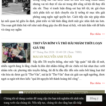
nhưng vai trò thực tế của nó trong đời sống xã hội đã thay đổi
sâu sắc. Thay vì tranh luận đúng–sai hay kết tội, tác giả chọn
cách phân tích sự dịch chuyển của lý tưởng từ mục tiêu giải
phóng sang ngôn ngữ quyền lực. Cách tiếp cận này giúp nhìn
lại mối quan hệ giữa ổn định, phát triển và bất bình đẳng dưới một góc nhìn tỉnh táo hơn.
Tòa soạn giới thiệu bài viết như một đóng góp cho đối thoại xã hội, với tinh thần viết để hiểu
và cùng suy ngẫm
Đọc thêm
THƠ VĂN RỞM VÀ TRÒ HÀI NHẢM THỜI LOẠN
GIÁ TRỊ
07 Tháng Hai 2026
10:40 CH
(Xem: 7080)
MAI AN NGUYỄN ANH TUẤN
Sắp đến Tết truyền thống, như một “tập quán” bất đắc dĩ mới,
nhiều người đang lo lắng chuẩn bị đón đợi nhằm chống đỡ các chiêu trò hài nhạt chọc cười
nhảm trên các phương tiện truyền thông, thì đã bị đầu độc đến nôn mửa bởi hàng loạt thứ
văn hóa rác được gọi là “Thơ Văn”, mà lại là “Thơ Văn” đoạt các giải cao ngất ngưởng, được
ngợi ca ngút trời theo kiểu “quá lời nguyện hết thành hoàng thổ công”…
Đọc thêm
1
2
3
4
5
6
7
Trang sau
Trang cuối
Chúng tôi sử dụng cookie để cung cấp cho bạn trải nghiệm tốt nhất trên
Đồng ý
trang web của chúng tôi. Nếu tiếp tục, chúng tôi cho rằng bạn đã chấp
Copyright © 2026
hopluu.net
All rights reserved