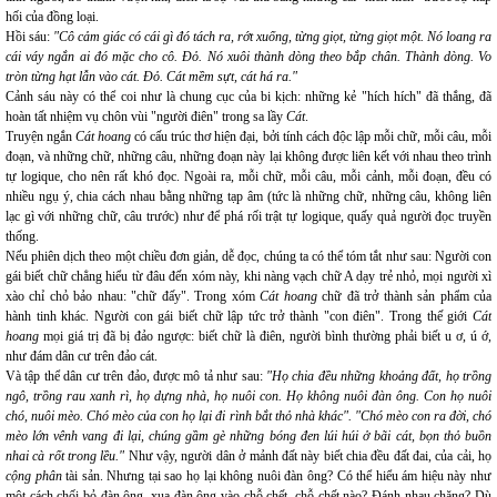
hối của đồng loại.
Hồi sáu:
"Cô cảm giác có cái gì đó tách ra, rớt xuống, từng giọt, từng giọt một. Nó loang ra
cái váy ngắn ai đó mặc cho cô. Đỏ. Nó xuôi thành dòng theo bắp chân. Thành dòng. Vo
tròn từng hạt lẫn vào cát. Đỏ. Cát mềm sựt, cát há ra."
Cảnh sáu này có thể coi như là chung cục của bi kịch: những kẻ "hích hích" đã thắng, đã
hoàn tất nhiệm vụ chôn vùi "người điên" trong sa lầy
Cát
.
Truyện ngắn
Cát hoang
có cấu trúc thơ hiện đại, bởi tính cách độc lập mỗi chữ, mỗi câu, mỗi
đoạn, và những chữ, những câu, những đoạn này lại không được liên kết với nhau theo trình
tự logique, cho nên rất khó đọc. Ngoài ra, mỗi chữ, mỗi câu, mỗi cảnh, mỗi đoạn, đều có
nhiều ngụ ý, chia cách nhau bằng những tạp âm (tức là những chữ, những câu, không liên
lạc gì với những chữ, câu trước) như để phá rối trật tự logique, quấy quả người đọc truyền
thống.
Nếu phiên dịch theo một chiều đơn giản, dễ đọc, chúng ta có thể tóm tắt như sau: Người con
gái biết chữ chẳng hiểu từ đâu đến xóm này, khi nàng vạch chữ A dạy trẻ nhỏ, mọi người xì
xào chỉ chỏ bảo nhau: "chữ đấy". Trong xóm
Cát hoang
chữ đã trở thành sản phẩm của
hành tinh khác. Người con gái biết chữ lập tức trở thành "con điên". Trong thế giới
Cát
hoang
mọi giá trị đã bị đảo ngược: biết chữ là điên, người bình thường phải biết u ơ, ú ớ,
như đám dân cư trên đảo cát.
Và tập thể dân cư trên đảo, được mô tả như sau:
"Họ chia đều những khoảng đất, họ trồng
ngô, trồng rau xanh rì, họ dựng nhà, họ nuôi con. Họ không nuôi đàn ông. Con họ nuôi
chó, nuôi mèo. Chó mèo của con họ lại đi rình bắt thỏ nhà khác". "Chó mèo con ra đời, chó
mèo lớn vênh vang đi lại, chúng gầm gè những bóng đen lúi húi ở bãi cát, bọn thỏ buồn
nhai cà rốt trong lều."
Như vậy, người dân ở mảnh đất này biết chia đều đất đai, của cải, họ
cộng phân
tài sản. Nhưng tại sao họ lại không nuôi đàn ông? Có thể hiểu ám hiệu này như
một cách chối bỏ đàn ông, xua đàn ông vào chỗ chết, chỗ chết nào? Đánh nhau chăng? Dù