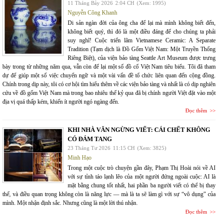
11 Tháng Bảy 2026
2:04 CH
(Xem: 1995)
Nguyễn Công Khanh
Di sản ngàn đời của ông cha để lại mà mình không biết đến,
không biết quý, thì đó là một điều đáng để cho chúng ta phải
suy nghĩ! Cuộc triển lãm Vietnamese Ceramic: A Separate
Tradition (Tạm dịch là Đồ Gốm Việt Nam: Một Truyền Thống
Riêng Biệt), của viện bảo tàng Seattle Art Museum được trưng
bày trong từ những năm qua, vẫn còn để lại một số đồ cổ Việt Nam tiêu biểu. Tôi đã tham
dự để giúp một số việc chuyển ngữ và một vài vấn đề tổ chức liên quan đến cộng đồng.
Chính trong dịp này, tôi có cơ hội tìm hiểu thêm về các viện bảo tàng và nhất là có dịp nghiên
cứu về đồ gốm Việt Nam mà trong bao nhiêu thế kỷ qua đã bị chính người Việt đặt vào một
địa vị quá thấp kém, khiến ít người ngó ngàng đến.
Đọc thêm
KHI NHÀ VĂN NGỪNG VIẾT: CÁI CHẾT KHÔNG
CÓ ĐÁM TANG
23 Tháng Tư 2026
11:15 CH
(Xem: 3825)
Minh Hạo
Trong một cuộc trò chuyện gần đây, Phạm Thị Hoài nói về AI
với sự tỉnh táo lạnh lẽo của một người đứng ngoài cuộc: AI là
mặt bằng chung tốt nhất, hai phần ba người viết có thể bị thay
thế, và điều quan trọng không còn là năng lực — mà là ta sẽ làm gì với sự “vô dụng” của
mình. Một nhận định sắc. Nhưng cũng là một lời thú nhận.
Đọc thêm