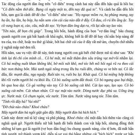
Tác động của người đàn ông trên "cô điên" trong cảnh hai này dẫn đến hậu quả là hồi ba:
"
Cô điên nằm thở dốc. Bụng cô ngày một to, đến nay đã quá to".
Và cảnh ba dẫn đến hồi
bốn, tạm gọi là cảnh đỡ đẻ cho "cô điên" như sau:
"Họ ngoạc mồm ra, họ phùng mang, tay
họ ấn, họ lần, họ bóp, họ nắn xem còn cái của nào dắt ở đấy. Cô đau, cô rú lên ằng ặc. Tay
cô vung loạn xị, cào, cấu, mắt đỏ xọc. Vợ bọn đàn ông dạt ra, rồi lại xắn tay lao vào.
"Yên nào, để bọn chị giúp".
Trong hồi bốn, hành động của bọn "vợ đàn ông" bâu chung
quanh người con gái bất hạnh rất khả nghi, không biết là để đỡ đẻ hay chỉ nắn bóp nàng để
tra của, tra chữ, hoặc tra thứ gì khác, bởi hai chữ
cái của
ở đây rất mờ ám, chuyên chở nhiều
ý nghiã mập mờ đen tối.
Hồi năm, sau vụ việc đỡ đẻ này, tình trạng người con gái biết chữ được mô tả như sau:
"Khi
tỉnh lại thì chỉ còn mình cô... Cô hé mắt, mí mắt thâm đen sâu trũng vụt mở rồi nhắm lại.
Cô há miệng nuốt khan không khí, bờ môi nứt khô, mớ tóc bết mồ hôi ngả rũ ra theo cái
bức non tháng bốn. Mùi tanh ngái nồng trong lều bu ruồi đến, chúng vo ve bên tai. Cô lắc
đầu, lắc mạnh đầu, ngọ nguậy. Ruồi tản ra, ruồi bu lại. Khát quá. Cô há miệng hớp không
khí rồi rướn người bò ra khỏi lều. Cô bò xuống sườn đất thoải. Cô bò ngang qua bụi thấp,
bò qua hoa dại. Cỏ gà vướng vào tay. Cô bò xuống cát khô. Cát lạo xạo, lạo xạo. Cô bò
xuống cát mềm. Cát nhun nhún. Cô vục mặt vào nước. Dòng nước đục phù sa. Uống ừng
ực. Nước mát. Cô chụm ngón, vốc nước. Tõm tũm. Nước văng tung tóe. Tõm tũm.
"Tỉnh rồi đấy hả? Vui nhỉ!"
"Đỡ chút nào chửa? Khoẻ chửa?
Mấy người đàn bà ngồi giặt gần đấy. Mấy người đàn bà hích hích."
Cảnh này được mô tả kỹ càng và phũ phàng.
Khoẻ chửa
: chỉ một dấu hỏi thêm vào cũng có
nghiã quái gở. Người thiếu nữ bất hạnh đã biến thành con vật hấp hối, nhưng đồng thời
những kẻ tạm gọi là người (vợ bọn đàn ông) bu chung quanh nàng, còn tệ hơn, đã mất hẳn
tính người, trở thành vượn khỉ, diễn tả sự vui thú bằng những cái "hích hích" trước sự hấp