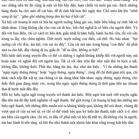
sao chăng nữa thì đó cũng là một xã hội bầy đàn, ham chiến và nuôi gia súc, thích những
hàng thuộc hạ chó mèo dễ sai bảo, để đi rình bắt bọn thỏ ngây thơ. Chó mèo lớn lên
"vênh
vang đi lại", "gầm ghè những bóng đen lúi húi ở bãi cát".
Xã hội
cát hoang
là một xã hội hạ người xuống hàng gia súc, hiện hữu bằng sự rình bắt và
đánh nhau. Cũng không cần cho con cái đi học, bởi chữ nghiã là sở hữu của người điên. Và
đối với bọn điên, chỉ có cách trị liệu đơn giản nhất là hãm hiếp, hành hạ thả cửa, rồi vùi sâu
trong sa lầy, cho chìm nghỉm. Diệt tuyệt: tuyệt mống con điên, cái chữ. Họ bảo nhau:
"Sụt
xuống cát rồi. Kia, kia kià, còn vạt áo đấy"
. Còn cái nòi nào trong bụng "con điên" thì phải
moi ra cho hết, đầy chúng đi xa, giấu đi:
"để xa lắm, không ai biết".
Mỗi hình ảnh trong truyện đều có thể có những ý nghiã khủng khiếp đối với người này, mà
hoàn toàn vô nghiã đối với người kia. Tất cả rối rắm trộn lẫn như một thứ bi kịch u uất,
không đầu, không đuôi. Phải đọc bằng dư âm, đọc như ám hiệu... Ví dụ những âm thanh
"ngày ngày tháng tháng"
hoặc
"ngày tháng, ngày tháng",
cùng để chỉ thời gian trôi qua, chỉ
khác cách xếp đặt trật tự, mà chúng có tác dụng khác hẳn nhau:
ngày tháng, ngày tháng,
cho
thấy thời gian đang nhảy cóc, trong khi
ngày ngày tháng tháng
là thời gian liên tục khoan
thai đi bước một đều đều.
Mỗi ký hiệu ngôn ngữ trong truyện trở thành ám hiệu. Một ngòi bút mới viết truyện ngắn
đầu tiên mà đã dầy kinh nghiệm về ngữ thanh, thế giới trong
Cát hoang
là hợp âm những ám
hiệu ngữ thanh, bởi những điều muốn nói ra khủng khiếp quá, không thể nói được, chúng đã
vượt quá cỡ của sự mô tả, và chỉ có thể trình bày qua ký hiệu âm thanh, một cách ú ớ, như
ám hiệu của người câm, chỉ trỏ, ra dấu về phiá một xã hội đã mất trí, đã không còn là người,
mà bạo hành là nền tảng: xã hội thu nhỏ thành một nhóm bán khai sống trong luật bầy đàn.
*