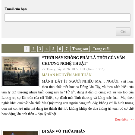
Email của bạn
1
2
3
4
5
6
7
Trang sau
Trang cuối
“THỜI NÀY KHÔNG PHẢI LÀ THỜI CỦA VĂN
CHƯƠNG NGHỆ THUẬT”
22 Tháng Bảy 2026
10:50 CH
(Xem: 1333)
MAI AN NGUYỄN ANH TUẤN
MẢNH ĐẤT ÍT NGƯỜI NHIỀU MA… NGƯỜI, viết hoa,
theo tính chất triết học cả Đông lẫn Tây, và theo cách hiểu của
tâm lý đời thường nhiều biến động này là “Tử tế”, đang ít dần đi cùng với sự teo tóp của
Lương tri, sự lẩn trốn của cái Thiện, sự đánh mất Tình thương và Lòng trắc ẩn… Ma, theo
nghĩa khái quát về bản chất Ma Quỷ trong con người đang trỗi dậy, không chỉ là hình tượng
dọa nạt con trẻ nữa mà đang trở thành thế lực khủng khiếp đe dọa thống trị toàn bộ cơ chế
hoạt động lẫn tinh thần – đạo lý xã hội…
Đọc thêm
DI SẢN VÔ THỪA NHẬN