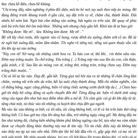
thơ, chưa hề điên, chưa hề khùng:
"Chị trong đấy, nằm nghiêng ở phía đối diện, môi he hé mở, tay xuôi theo nếp áo mỏng. Bố
đang đứng trước khung tranh ở gần cửa, tay đặt trên cọ vẽ, chăm chú, thành khẩn. Đột
nhiên bố ném bút. Ngòi bút cắm thẳng vào tường, bật ngửa ra trên sàn. Bố quay về phía
ảnh bà trên bàn thờ ôm mặt khóc. Những nén nhang cháy gần hết. Khói tản đi tự bao giờ.
"Không được. Mẹ ơi!... lừa. Không làm được. Mẹ ơi!..."
Bố với lấy chai rượu, dốc ngược vào cổ họng, rượu dềnh ứa xuống, thấm ướt cổ áo. Bố từ
từ ngồi bệt xuống đất, mồm lẩm nhẩm. Tôi nghe rõ tiếng nói, tiếng nói quen thuộc vẫn cất
lên khi áp tai vào tường.
"Này con ơi! Nở vung vãi những cánh hoa ra. Ta bảo con ơi, khì khì... rót thêm nữa vào.
Đêm nay trăng muộn. Ta chờ trăng. Yêu trăng (...) Trăng nép vào sau lần áo con, cẩn thận,
giấu mình, e lệ. Sau lần áo mỏng con ơi, trăng thở, trăng tràn, trăng chưa say. Đêm nay
trăng thức muộn...".
Chị và bố tự lúc nào. Đẹp đẽ, gắn kết. Từng giọt mồ hôi túa ra từ những lỗ chân lông lấm
chấm, vương vãi trên nền da trần, kết lại xuôi chảy thành dòng. Mắt chị nhắm nghiền, cần
cổ thẳng băng, ngực căng phồng, hiện rõ từng chiếc xương sườn dưới lớp da (...) Chưa bao
giờ tôi thấy bố sống động và uyển chuyển đến thế. Từng động tác hiện rõ dưới ánh sáng
vàng của ngọn đèn như hút mọi điểm nhìn đến u mê đi. Tôi cảm giác cái gì đó lớn dậy từ từ,
từng chút một, nó thúc vào tôi những cú huých khó chịu đến gai người.
Mẹ vào lúc nào không ai biết, cả tôi nữa, tôi cũng không biết, có lẽ cả bà trên bàn thờ cũng
không biết. Có bao giờ mẹ chịu lên tầng hai đâu, trừ những ngày cúng giỗ. Mẹ đứng đấy im
lìm như tượng đá, chứng kiến những khám phá không ngừng của bố, tựa như mẹ cảm nhận
được sự chuyển động khác thường này mà đi tìm vậy. Tôi tin chắc điều này dù không khi
nào thấy mẹ áp tai vào nền nhà. Đến tận khi bố bắt đầu rên rỉ, gấp gáp thở, cả mẹ và tôi
mới giật mình. Mẹ nhìn quanh phòng, hai tay rối bời khua lên trong không khí, có một cái gì