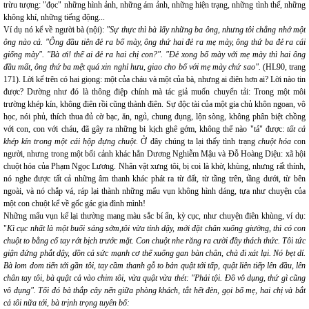
trừu tượng: "đọc" những hình ảnh, những ám ảnh, những hiện trạng, những tình thế, những
không khí, những tiếng động...
Ví dụ nó kể về người bà (nội):
"Sự thực thì bà lấy những ba ông, nhưng tôi chẳng nhớ một
ông nào cả. "Ông đầu tiên đẻ ra bố mày, ông thứ hai đẻ ra mẹ mày, ông thứ ba đẻ ra cái
giống mày". "Bà ơi! thế ai đẻ ra hai chị con?". "Đẻ xong bố mày với mẹ mày thì hai ông
đầu mất, ông thứ ba mệt quá xin nghỉ hưu, giao cho bố với mẹ mày chứ sao".
(HL90, trang
171). Lời kể trên có hai giọng: một của cháu và một của bà, nhưng ai điên hơn ai? Lời nào tin
được? Dường như đó là thông điệp chính mà tác giả muốn chuyển tải: Trong một môi
trường khép kín, không điên rồi cũng thành điên. Sự độc tài của một gia chủ khôn ngoan, vô
học, nói phủ, thích thua đủ cờ bạc, ăn, ngủ, chung đụng, lộn sòng, không phân biệt chồng
với con, con với cháu, đã gây ra những bi kịch ghê gớm, không thể nào "tả" được:
tất cả
khép kín trong một cái hộp đựng chuột
. Ở đây chúng ta lại thấy tình trạng
chuột hóa
con
người, nhưng trong một bối cảnh khác hẳn Dương Nghiễm Mậu và Đỗ Hoàng Diệu: xã hội
chuột hóa của Phạm Ngọc Lương. Nhân vật xưng tôi, bị coi là khờ, khùng, nhưng rất thính,
nó nghe được tất cả những âm thanh khác phát ra từ đất, từ tầng trên, tầng dưới, từ bên
ngoài, và nó chắp vá, ráp lại thành những mẩu vụn không hình dáng, tựa như chuyện của
một con chuột kể về gốc gác gia đình mình!
Những mẩu vụn kể lại thường mang màu sắc bí ẩn, kỳ cục, như chuyện điên khùng, ví dụ:
"
Kì cục nhất là một buổi sáng sớm,tôi vừa tỉnh dậy, mới đặt chân xuống giường, thì có con
chuột to bằng cổ tay rớt bịch trước mặt. Con chuột nhe răng ra cười đầy thách thức. Tôi tức
giận đứng phắt dậy, dồn cả sức mạnh cơ thể xuống gan bàn chân, chà đi xát lại. Nó bẹt dí.
Bà lom dom tiến tới gần tôi, tay cầm thanh gỗ to bản quật tới tấp, quật liên tiếp lên đầu, lên
chân tay tôi, bà quật cả vào chim tôi, vừa quật vừa thét: "Phải tội. Đồ vô dụng, thứ gì cũng
vô dụng". Tối đó bà thắp cây nến giữa phòng khách, tắt hết đèn, gọi bố mẹ, hai chị và bắt
cả tôi nữa tới, bà trịnh trọng tuyên bố: