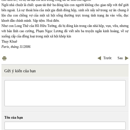
Ngôi nhà chuột là chiếc quan tài thứ ba đóng kín con người không cho giao tiếp với thế giới
bên ngoài. Là sự thoái hóa của một gia đình đóng hộp, sinh sôi nẩy nở trong sự ăn chung ở
lộn cha con chồng vợ của một xã hội sống thường trực trong tình trạng ăn vào vốn, đục
khoét dần chính mình. Sập tiệm. Hoá điên.
Như con Long Thử của Hồ Hữu Tường, dù bị đóng kín trong căn nhà hộp, vụn, vữa, nhưng
với bản lĩnh cao cường, Phạm Ngọc Lương đã viết nên ba truyện ngắn kinh hoàng, về sự
xuống cấp của đồng loại trong một xã hội khép kín
Thụy Khuê
Paris, tháng 11/2006
Trước
Sau
Gửi ý kiến của bạn
Tên của bạn