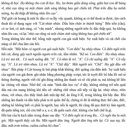
không đi học. Họ không cho con đi học. Họ, lọt thỏm giữa
dòng sông, giữa hai con đê hùng
vĩ, nhà cao tầng và một chùm ánh sáng không bao giờ chiếu tới. Phiá trên đầu họ mênh
mông, họ đủ thấp để không nhìn lên cao"
.
Thế giới cát hoang là một ốc đảo có sa lầy vây quanh, không ai có thể thoát ra được, tìm cách
thoát thì sẽ đụng ngay với
"Cát nhún nhún. Dấu bàn chân in thành hàng".
Bên trên (cầu),
có xe hơi, có ánh sáng, có "văn minh", nhưng những người trên ốc đảo thấp quá, họ không
nhìn lên cao, vả lại
"nhà cao tầng và một chùm ánh sáng không bao giờ chiếu tới".
Trong không khí như thế, bỗng một người con gái xuất hiện. Sự xuất hiện và cái chết của
nàng có thể chia làm sáu hồi
.
Hồi một:
"Một hôm có người con gái xuất hiện. "Con điên" họ nháy nhau. Cô điên ngồi trên
bãi cát, dùng gậy vạch ngoằn ngoèo trên cát, lẩm nhẩm. "Kệ nó. Con điên". Họ nháy nhau.
Lũ trẻ mò tới... Cô vạch xuống đất. "A". Cô nhìn lũ trẻ. "A". Cô chỉ xuống đất. "A". Cô vẫy
tay. "A". Lũ trẻ nhìn nhau. Lũ trẻ "A". "Chữ đấy". Một người nói. "Chữ". Họ gật đầu với
nhau".
Bút pháp ở
Cát hoang
là bút pháp khật khừng, đứt quãng của điện ảnh. Sự xuất hiện
của người con gái được ghi nhận bằng phương pháp script, tức là tuyệt đối bỏ hẳn lối mô tả
thông thường; người viết chỉ ghi đúng những âm thanh và cử chỉ phát ra, mà không hề liên
lạc chúng với nhau. Nhờ thế, cái màn "bình dân học vụ" ở đây, không những trở nên quái
đản mà còn mang không khí tiền sử: những chữ
nhau
nối tiếp và lập lại:
nháy nhau, nhìn
nhau, với nhau,
cho thấy hình ảnh một tập thể, ăn lông ở lỗ, trong không khí bầy đàn. Rồi
những âm thanh và dấu hiệu phát ra từ quần thể ấy, chứng tỏ đó là những thực thể câm, điếc,
những kẻ không biết có phải là người, hay nếu là người, thì cũng đã qua thời kỳ làm người,
đã quên tiếng nói, chỉ còn biết u a, u ơ, đã quên sạch chữ, không còn biết chữ là gì.
Hồi hai của bi kịch nằm trong đoạn sau đây:
"Cô điên ngồi tịt trong lều... Cô ngồi thu lu một
góc. Một người thấy cái lều. Một người đàn ông. Người đàn ông tiến lại. Cô xua tay, lắc
đầu, mắt trợn trừng, cuống cuồng bỏ chạy".