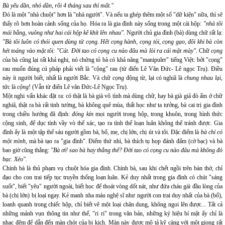
Bà yếu dần, nhỏ dần, rồi 4 tháng sau thì mất."
Đó là một "nhà chuột" hơn là "nhà người". Và nếu ta ghép thêm một số "dữ kiện" nữa, thì sẽ
thấy rõ hơn hoàn cảnh sống của họ. Hóa ra là gia đình này sống trong một cái hộp:
"nhà tôi
mái bằng, vuông như hai cái hộp kê khít lên nhau".
Người chủ gia đình (bà) dùng chữ rất lạ:
"Bà tôi luôn có thói quen dùng từ cọng. Hết cọng hành, cọng tỏi, cọng gạo, đôi khi bà còn
hét toáng vào mặt tôi: "Cút. Đời tao có cọng cu nào đâu mà lòi ra cái mặt mày".
Chữ
cọng
của bà cũng lại rất khả nghi, nó chứng tỏ bà có khả năng "manipuler" tiếng Việt: bởi "cọng"
rau muốn đúng cú pháp phải viết là "cộng" rau (từ điển Lê Văn Đức- Lê ngọc Trụ). Điều
này ít người biết, nhất là người Bắc. Và chữ
cọng
động từ, lại có nghiã là
chung nhau lại
,
tức là
cộng
! (Vẫn từ điển Lê văn Đức-Lê Ngọc Trụ).
Một nghi vấn khác đặt ra: có thật là bà già vô tình mà dùng chữ, hay bà già giả đò ấm ớ chữ
nghiã, thật ra bà rất tinh tường, bà không quê mùa, thất học như ta tưởng, bà cai trị gia đình
trong chiều hướng đã định:
đóng kín
mọi người trong hộp, trong khuôn, trong hình thức
cộng sinh, để dục tính vầy vò thể xác, tạo ra tình thế loạn luân không thể tránh được. Gia
đình ấy là một tập thể sáu người gồm bà, bố, mẹ, chị lớn, chị út và tôi. Đặc điểm là
bà chỉ có
một mình
, mà bà tạo ra "gia đình". Điểm thứ nhì, bà thích tụ họp đánh đấm (cờ bạc) và bà
bao giờ cũng thắng:
"Bà ơi! sao bà hay thắng thế? Đời tao có cọng cu nào đâu mà không đỏ
bạc. Xéo".
Chính bà là thủ phạm vụ chuột hóa gia đình. Chính bà, sau khi chết ngồi trên bàn thờ, chỉ
đạo cho con trai tiếp tục truyền thống loạn luân. Kẻ duy nhất trong gia đình có chút "sáng
suốt", biết "yêu" người ngoài, biết học để thoát vòng dốt nát, như đứa cháu gái đầu lòng của
bà (chị lớn) bị loại ngay. Kẻ manh nha máu nghệ sĩ như người con trai duy nhất của bà (bố),
loanh quanh trong chiếc hộp, chỉ biết vẽ một loại chân dung, không ngoi lên được... Tất cả
những mảnh vụn thông tin như thế, "ri ri" trong văn bản, những ký hiệu bí mật ấy chỉ là
nhạc đệm để dẫn đến màn chót của bi kịch. Màn này được mô tả kỹ càng với một giọng rất