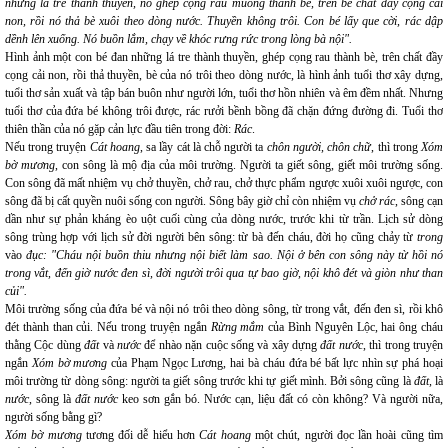
những lá tre thành thuyền, nó ghép cọng rau muống thành bè, trên bè chất đầy cọng cải
non, rồi nó thả bè xuôi theo dòng nước. Thuyền không trôi. Con bé lấy que cời, rác dập
dềnh lên xuống. Nó buồn lắm, chạy về khóc rưng rức trong lòng bà nội".
Hình ảnh một con bé đan những lá tre thành thuyền, ghép cọng rau thành bè, trên chất đầy
cọng cải non, rồi thả thuyền, bè của nó trôi theo dòng nước, là hình ảnh tuổi thơ xây dựng,
tuổi thơ sản xuất và tập bán buôn như người lớn, tuổi thơ hồn nhiên và êm đềm nhất. Nhưng
tuổi thơ của đứa bé không trôi được, rác rưởi bềnh bồng đã chặn đứng đường đi. Tuổi thơ
thiên thần của nó gặp cản lực đầu tiên trong đời:
Rác
.
Nếu trong truyện
Cát hoang
, sa lầy cát là chỗ người ta
chôn người, chôn chữ
, thì trong
Xóm
bờ mương
, con sông là mộ địa của môi trường. Người ta giết sông, giết môi trường sống.
Con sông đã mất nhiệm vụ chở thuyền, chở rau, chở thực phẩm ngược xuôi xuôi ngược, con
sông đã bị cất quyền nuôi sống con người. Sông bây giờ chỉ còn nhiệm vụ
chở rác
, sông cạn
dần như sự phản kháng èo uột cuối cùng của dòng nước, trước khi từ trần. Lịch sử dòng
sông trùng hợp với lịch sử đời người bên sông: từ bà đến cháu, đời họ cũng chảy từ
trong
vào
đục: "Cháu nội buồn thiu nhưng nội biết làm sao. Nội ở bên con sông này từ hồi nó
trong vắt, đến giờ nước đen sì, đời người trôi qua tự bao giờ, nội khô đét và giòn như than
củi".
Môi trường sống của đứa bé và nội nó trôi theo dòng sông, từ trong vắt, đến đen sì, rồi khô
đét thành than củi. Nếu trong truyện ngắn
Rừng mắm
của Bình Nguyên Lộc, hai ông cháu
thằng Cộc dùng
đất
và
nước
để nhào nặn cuộc sống và xây dựng
đất nước
, thì trong truyện
ngắn
Xóm bờ mương
của Phạm Ngọc Lương, hai bà cháu đứa bé bất lực nhìn sự phá hoại
môi trường từ dòng sông: người ta giết sông trước khi tự giết mình. Bởi sông cũng là
đất,
là
nước
, sông là
đất nước
keo sơn gắn bó. Nước cạn, liệu đất có còn không? Và người nữa,
người sống bằng gì?
Xóm bờ mương
tương đối dễ hiểu hơn
Cát hoang
một chút, người đọc lần hoài cũng tìm