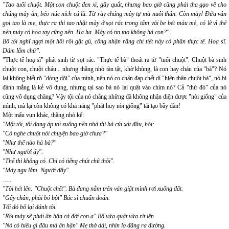
"Tao tuổi chuột. Một con chuột đen xì, gầy quắt, nhưng bao giờ cũng phải tha gạo về cho
chúng mày ăn, béo núc ních cả lũ. Từ rày chúng mày tự mà nuôi thân. Còn mày! Đứa vẫn
gọi tao là mẹ, thực ra thì tao nhặt mày ở sọt rác trong tấm vải be bét màu mè, có lẽ vì thế
nên mày có hoa tay cũng nên
.
Ha ha. Mày có tin tao không hả con?".
Bố tôi nghĩ ngợi một hồi rồi gật gù, công nhận rằng chi tiết này có phần thực tế. Hoạ sĩ.
Dám lắm chứ".
"Thực tế hoạ sĩ" phát sinh từ sọt rác. "Thực tế bà" thoát ra từ "tuổi chuột". Chuột bà sinh
chuột con, chuột cháu... nhưng thằng nhỏ tàn tật, khờ khùng, là con hay cháu của "bà"? Nó
lại không biết rõ "dòng dõi" của mình, nên nó co chân đạp chết dí "hiện thân chuột bà", nó bị
đánh mắng là kẻ vô dụng, nhưng tại sao bà nó lại quật vào chim nó? Cả "thứ đó" của nó
cũng vô dụng chăng? Vậy tội của nó chẳng những đã không nhận diện được "nòi giống" của
mình, mà lại còn không có khả năng "phát huy nòi giống" tái tạo bầy đàn!
Một mẩu vụn khác, thằng nhỏ kể:
"Một tối, tôi đang áp tai xuống nền nhà thì bà cúi xát đầu, hỏi:
"Có nghe chuột nói chuyện bao giờ chưa?"
"Như thế nào hả bà?"
"Như người ấy".
"Thế thì không có. Chỉ có tiếng chút chít thôi".
"Mày ngu lắm. Người đấy".
…..
"Tôi hét lên: "Chuột chết". Bà đang nằm trên ván giật mình rơi xuống đất.
"Gãy chân, phải bó bột" Bác sĩ chuẩn đoán.
Tối đó bố lại đánh tôi.
"Rồi mày sẽ phải ân hận cả đời con ạ" Bố vừa quật vừa rít lên.
"Nó có hiểu gì đâu mà ân hận" Mẹ thở dài, nhìn lơ đãng ra đường.