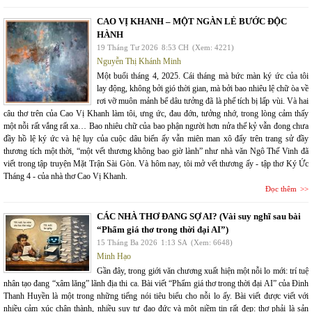
CAO VỊ KHANH – MỘT NGÀN LẺ BƯỚC ĐỘC
HÀNH
19 Tháng Tư 2026
8:53 CH
(Xem: 4221)
Nguyễn Thị Khánh Minh
Một buổi tháng 4, 2025. Cái tháng mà bức màn ký ức của tôi
lay động, không bởi gió thời gian, mà bởi bao nhiêu lệ chữ òa về
rơi vỡ muôn mảnh bể dâu tưởng đã là phế tích bị lấp vùi. Và hai
câu thơ trên của Cao Vị Khanh làm tôi, ưng ức, đau đớn, tưởng nhớ, trong lòng cảm thấy
một nỗi rất vắng rất xa… Bao nhiêu chữ của bao phận người hơn nửa thế kỷ vẫn đong chưa
đầy hồ lệ ký ức và hệ lụy của cuộc dâu biển ấy vẫn miên man xô đẩy trên trang sử đầy
thương tích một thời, “một vết thương không bao giờ lành” như nhà văn Ngô Thế Vinh đã
viết trong tập truyện Mặt Trận Sài Gòn. Và hôm nay, tôi mở vết thương ấy - tập thơ Ký Ức
Tháng 4 - của nhà thơ Cao Vị Khanh.
Đọc thêm
CÁC NHÀ THƠ ĐANG SỢ AI? (Vài suy nghĩ sau bài
“Phẩm giá thơ trong thời đại AI”)
15 Tháng Ba 2026
1:13 SA
(Xem: 6648)
Minh Hạo
Gần đây, trong giới văn chương xuất hiện một nỗi lo mới: trí tuệ
nhân tạo đang “xâm lăng” lãnh địa thi ca. Bài viết “Phẩm giá thơ trong thời đại AI” của Đinh
Thanh Huyền là một trong những tiếng nói tiêu biểu cho nỗi lo ấy. Bài viết được viết với
nhiều cảm xúc chân thành, nhiều suy tư đạo đức và một niềm tin rất đẹp: thơ phải là sản