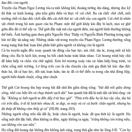
đạo đức con người.
Truyện của Phạm Ngọc Lương tỏa ra một không khí, thoáng tưởng dịu dàng, nhưng đọc kỹ
thì thật sự kinh hoàng: pha trộn giữa điên và thực về
cái chết.
Ba cái chết: chữ chết, môi
trường chết và đạo đức chết dẫn đến cái chết thứ tư: cái chết của con người.
Cái chết
là nhân
vật chính
trong bộ
tam quan
của họ Phạm: một thế giới khép kín đầy bi kịch, mọi sự ghê
gớm đều đã có thể xẩy ra. Thế giới đầy mật mã của người điên, mà người bình thường không
thể hiểu. Ảnh hưởng giao thoa giữa Nguyễn Huy Thiệp và Nguyễn Bình Phương trong ngòi
bút trẻ đầy tài năng này. Những nhân vật trong truyện của Phạm Ngọc Lương thường sống
trong trạng thái thác loạn khó phân biệt giữa người và không còn là người.
Cả ba truyện ngắn đều xoay quanh tác động của bạo lực, mù chữ, tàn ác, trong một xã hội
đóng cửa. Ba bi kịch kín, trong ba bối cảnh hoàn toàn khác nhau:
Cát hoang
trình bày chủ
đề hãm hiếp và chôn vùi chữ nghiã.
Xóm bờ mương
xoáy vào sự hãm hiếp lòng trinh, và
chôn sống môi trường.
Lơ lửng trên cao
là câu chuyện của một gia đình bít kín: đạo đức
tháo lui, tất cả bạo lực, dốt nát, loạn luân, tàn ác đã có thể diễn ra trong căn nhà đóng hộp,
người biến thành chuột, sống như chuột.
Thế giới
Cát hoang
thu hẹp trong bãi đất nhô lên giữa dòng sông:
"bãi đất nổi giữa dòng
sông, nhô cao hẳn lên và chạy thành vạch dài"
bao quanh bãi đất là một dải cát khá rộng: cát
lầy.
"Không ai biết người ta đến đấy ở từ bao giờ". "Phía trên đầu họ là hai cây cầu, tầu hú
còi trên đầu, ô-tô lũ lượt kéo nhau đi, xe đạp, xe máy và có cả bước chân người, nhưng họ
đủ thấp để không cảm thấy gì cả"
(HL86, trang 203).
Những người sống trên dải đất ấy, hoặc chưa là người, hoặc đã qua thời kỳ là người. Họ
sống một đời đặc biệt, đêm không ra đêm, ngày không ra ngày,
"trăng không còn trăng nữa,
sao không còn sao nữa"
.
Họ sống đời hoang dại không đèn không ánh sáng, trạng thái gần như ăn lông ở lỗ:
"Con họ