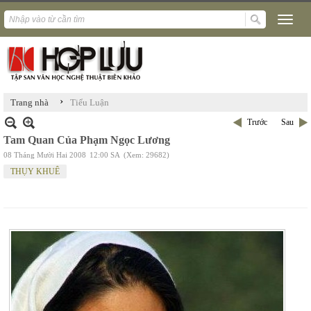
›
Trang nhà
Tiểu Luận
Trước
Sau
Tam Quan Của Phạm Ngọc Lương
08 Tháng Mười Hai 2008
12:00 SA
(Xem: 29682)
THỤY KHUÊ