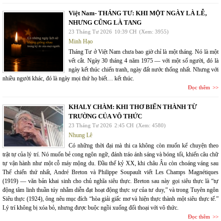
Việt Nam- THÁNG TƯ: KHI MỘT NGÀY LÀ LỄ,
NHƯNG CŨNG LÀ TANG
23 Tháng Tư 2026
10:39 CH
(Xem: 3955)
Minh Hạo
Tháng Tư ở Việt Nam chưa bao giờ chỉ là một tháng. Nó là một
vết cắt. Ngày 30 tháng 4 năm 1975 — với một số người, đó là
ngày kết thúc chiến tranh, ngày đất nước thống nhất. Nhưng với
nhiều người khác, đó là ngày mọi thứ họ biết… kết thúc.
Đọc thêm
KHALY CHÀM: KHI THƠ BIẾN THÀNH TỪ
TRƯỜNG CỦA VÔ THỨC
23 Tháng Tư 2026
2:45 CH
(Xem: 4580)
Nhung Lê
Có những thời đại mà thi ca không còn muốn kể chuyện theo
trật tự của lý trí. Nó muốn bẻ cong ngôn ngữ, đánh tráo ánh sáng và bóng tối, khiến câu chữ
tự vận hành như một cỗ máy mộng du. Đầu thế kỷ XX, khi châu Âu còn choáng váng sau
Thế chiến thứ nhất, André Breton và Philippe Soupault viết Les Champs Magnétiques
(1919) — văn bản khai sinh cho chủ nghĩa siêu thực. Breton sau này gọi siêu thực là “tự
động tâm linh thuần túy nhằm diễn đạt hoạt động thực sự của tư duy,” và trong Tuyên ngôn
Siêu thực (1924), ông nêu mục đích “hòa giải giấc mơ và hiện thực thành một siêu thực tế.”
Lý trí không bị xóa bỏ, nhưng được buộc ngồi xuống đối thoại với vô thức.
Đọc thêm