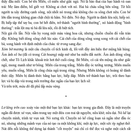
thấy đầu mối: Con bé tên Miên, cô miên như giấc ngủ. Nó là bào thai của bạo hành và oan
trái: Mẹ làm điếm, bố giết vợ. Không ai chơi với nó. Hai bà cháu sống bên sông. Từ hồi
người ta xây đường cạnh sông, nội nhốt nó trong nhà không cho ra sông chơi nữa. Con bé
lớn dần trong không gian chật chội tù hãm. Nó điên. Nó đẹp. Người ta đánh lừa nội, hiếp nó.
Bị hiếp tập thể tay ba, con bé hết điên, trở thành "người bình thường", nó hành động "bình
thưòng": trấn lột mụ tú bà đã lừa nội, rồi đi biệt tích.
Nội già rồi lẫn. Nội vẫn hy vọng một màu vàng hoa cải, nhưng chuồn chuồn đỏ vẫn tràn
đầy. Không biết dòng sông chết lúc nào. Cái chết của dòng sông song song với cái chết của
bà, song hành với định mệnh của cháu: từ
trong
sang
đục
.
Xóm bờ mương
là một câu chuyện cổ tích kinh dị, lối viết đầy ám hiệu thơ mộng hãi hùng.
Ám ảnh
số ba
(đã có trong
Cát hoang)
mập mờ như ba miền đất nước. Ám ảnh dòng sông
chết, như Tô Lịch khắc khoải trút hơi thở cuối cùng. Bé Miên, có cái tên mộng du như giấc
ngủ, mong manh như tơ bông. Miên của trong trắng, Miên đầy óc tưởng tượng, Miên muốn
yêu, muốn sống, Miên là công chúa ngủ trong rừng. Nhưng Miên không có hoàng tử đánh
thức dậy. Miên bị đánh thức bằng bạo lực, hiếp đáp. Miên trở thành bạo lực, trôi theo bạo
lực và bị dập vùi trong môi trường đục ngầu của bạo lực lịch sử.
Và trên trời,
màu đỏ
đã phủ lấp
màu vàng
.
*
Lơ lửng trên cao
xoáy vào một thứ bạo lực khác: bạo lực trong gia đình. Đây là một truyện
ngắn đã được xé vụn, nằm trong tay một đứa con trai tật nguyền, nửa khờ, nửa dại. Nó kể lại
chuyện mình, trình tự vụn nát. Nó xưng tôi. Chuyện nó kể cũng loạn xà ngầu như đầu óc
nó, nhưng những mảnh vụn của nó tạo ra một không khí, một áp lực, một sức ép nghẹt thở.
Nát đến nỗi không thể dựng lại thành "cốt truyện" mà chỉ có thể đọc và nghe một cách rất