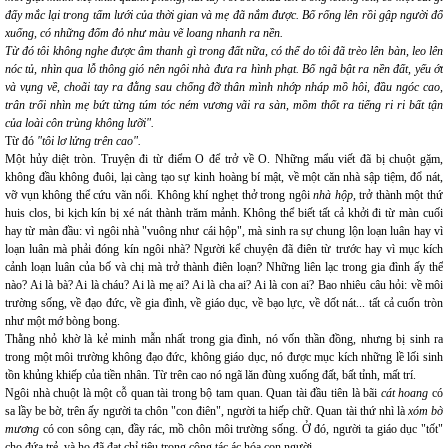
đấy mắc lại trong tấm lưới của thời gian và mẹ đã nắm được. Bố rống lên rồi gập người đổ
xuống, có những đốm đỏ như màu vẽ loang nhanh ra nền.
Từ đó tôi không nghe được âm thanh gì trong đất nữa, có thể do tôi đã trèo lên bàn, leo lên
nóc tủ, nhìn qua lỗ thông gió nên ngôi nhà đưa ra hình phạt. Bố ngã bật ra nền đất, yếu ớt
và vụng về, choãi tay ra đằng sau chống đỡ thân mình nhớp nháp mồ hôi, đầu ngóc cao,
trân trối nhìn mẹ bứt từng túm tóc ném vương vãi ra sàn, mồm thốt ra tiếng ri ri bất tận
của loài côn trùng không lưỡi".
Từ đó
"tôi lơ lửng trên cao".
Một hủy diệt tròn. Truyện đi từ điểm O để trở về O. Những mẩu viết đã bị chuột gặm,
không đầu không đuôi, lại càng tạo sự kinh hoàng bí mật, về một căn nhà sập tiệm, đổ nát,
vỡ vụn không thể cứu vãn nổi. Không khí nghẹt thở trong ngôi
nhà hộp
, trở thành một thứ
huis clos, bi kịch kín bị xé nát thành trăm mảnh. Không thể biết tất cả khởi đi từ màn cuối
hay từ màn đầu: vì ngôi nhà "vuông như cái hộp", mà sinh ra sự chung lộn loạn luân hay vì
loạn luân mà phải đóng kín ngôi nhà? Người kể chuyện đã điên từ trước hay vì mục kích
cảnh loạn luân của bố và chị mà trở thành điên loạn? Những liên lạc trong gia đình ấy thế
nào? Ai là bà? Ai là cháu? Ai là mẹ ai? Ai là cha ai? Ai là con ai? Bao nhiêu câu hỏi: về môi
trường sống, về đạo đức, về gia đình, về giáo dục, về bạo lực, về dốt nát... tất cả cuốn tròn
như một mớ bòng bong.
Thằng nhỏ khờ là kẻ minh mẫn nhất trong gia đình, nó vốn thần đồng, nhưng bị sinh ra
trong một môi trường không đạo đức, không giáo dục, nó được mục kích những lề lối sinh
tồn khủng khiếp của tiền nhân. Từ trên cao nó ngã lăn đùng xuống đất, bất tỉnh, mất trí.
Ngôi nhà chuột là một cỗ quan tài trong bộ tam quan. Quan tài đầu tiên là bãi
cát hoang
có
sa lầy be bờ, trên ấy người ta chôn "con điên", người ta hiếp chữ. Quan tài thứ nhì là
xóm bờ
mương
có con sông cạn, đầy rác, mồ chôn môi trường sống. Ở đó, người ta giáo dục "tốt"
cho đứa trẻ, và họ đã đạt chỉ tiêu trong công tác ác hóa con người.