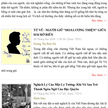
phẩm của con người, của trải nghiệm sống, của những tế bào sinh học đang rung động trong
thân thể người. Tất nhiên, không ai phản đối niềm tin đó. Nhưng đọc xong bài viết, người ta
bỗng có một cảm giác hơi… lạ: các nhà thơ dường như đang sợ AI giống hệt như họ từng sợ
rất nhiều thứ trong lịch sử. Và lịch sử thường cho thấy: những nỗi sợ đó hiếm khi đúng.
Đọc thêm
TỪ VŨ - NGƯỜI GIỮ “HOA LƯƠNG THIỆN” GIỮA
HAI BỜ BIỂN
28 Tháng Hai 2026
2:58 SA
(Xem: 7051)
Hoàng Thị Bích Hà
Trong đời sống văn chương Việt Nam hải ngoại, có những
người viết để nổi danh. Có những người viết để lưu dấu một
thời. Có những người viết để giữ lại một phần linh hồn dân tộc
mình giữa những bể dâu của lịch sử. Nhà văn, dịch giả Từ Vũ
thuộc vế thứ ba, bền bỉ gìn giữ tiếng Việt như giữ một ngọn lửa
nhỏ trong gió.
Đọc thêm
Nghịch Lý Của Một Lý Tưởng: Khi Vô Sản Trở
Thành Ngôn Ngữ Của Đặc Quyền
10 Tháng Hai 2026
3:12 SA
(Xem: 7527)
Minh Hạo
Bài viết này đặt ra một nghịch lý của Việt Nam đương đại: khi lý
tưởng cộng sản vẫn được nhắc tới như nền tảng chính danh,