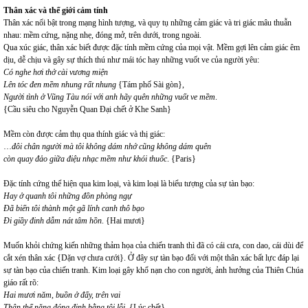
Thân xác và thế giới cảm tính
Thân xác nổi bật trong mạng hình tượng, và quy tụ những cảm giác và tri giác mâu thuẫn
nhau: mềm cứng, nặng nhẹ, đóng mở, trên dưới, trong ngoài.
Qua xúc giác, thân xác biết được đặc tính mềm cứng của mọi vật. Mềm gợi lên cảm giác êm
dịu, dễ chịu và gây sự thích thú như mái tóc hay những vuốt ve của người yêu:
Có nghe hơi thở cài vương miện
Lên tóc đen mềm nhung rất nhung
{Tám phố Sài gòn},
Người tình ở Vũng Tàu nói với anh hãy quên những vuốt ve mềm
.
{Cầu siêu cho Nguyễn Quan Đại chết ở Khe Sanh}
Mềm còn được cảm thụ qua thính giác và thị giác:
…
đôi chân người mà tôi không dám nhớ cũng không dám quên
còn quay đảo giữa điệu nhạc mềm như khói thuốc
. {Paris}
Đặc tính cứng thể hiện qua kim loại, và kim loại là biểu tượng của sự tàn bạo:
Hay ở quanh tôi những đồn phòng ngự
Đã biến tôi thành một gã lính canh thô bạo
Đi giầy đinh dẫm nát tâm hồn
. {Hai mươi}
Muốn khỏi chứng kiến những thảm họa của chiến tranh thì đã có cái cưa, con dao, cái dùi để
cắt xén thân xác {Dặn vợ chưa cưới}. Ở đây sự tàn bạo đối với một thân xác bất lực đáp lại
sự tàn bạo của chiến tranh. Kim loại gây khổ nạn cho con người, ảnh hưởng của Thiên Chúa
giáo rất rõ:
Hai mươi năm, buồn ở đấy, trên vai
Thân thể nặng đóng đinh bằng tội lỗi
. {Lúc chết}