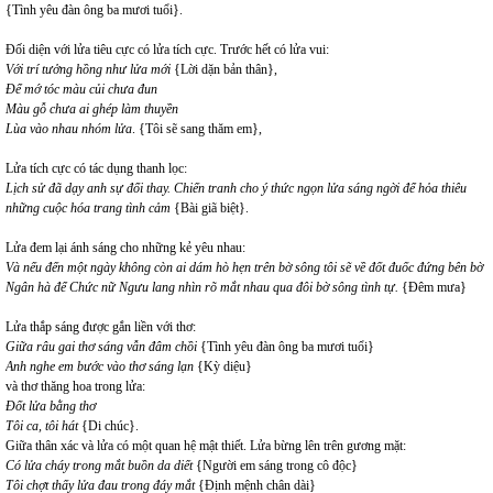
{Tình yêu đàn ông ba mươi tuổi}.
Đối diện với lửa tiêu cực có lửa tích cực. Trước hết có lửa vui:
Với trí tưởng hồng như lửa mới
{Lời dặn bản thân},
Để mớ tóc màu củi chưa đun
Màu gỗ chưa ai ghép làm thuyền
Lùa vào nhau nhóm lửa
. {Tôi sẽ sang thăm em},
Lửa tích cực có tác dụng thanh lọc:
Lịch sử đã dạy anh sự đổi thay. Chiến tranh cho ý thức ngọn lửa sáng ngời để hỏa thiêu
những cuộc hóa trang tình cảm
{Bài giã biệt}.
Lửa đem lại ánh sáng cho những kẻ yêu nhau:
Và nếu đến một ngày không còn ai dám hò hẹn trên bờ sông tôi sẽ về đốt đuốc đứng bên bờ
Ngân hà để Chức nữ Ngưu lang nhìn rõ mắt nhau qua đôi bờ sông tình tự.
{Đêm mưa}
Lửa thắp sáng được gắn liền với thơ:
Giữa râu gai thơ sáng vẫn đâm chồi
{Tình yêu đàn ông ba mươi tuổi}
Anh nghe em bước vào thơ sáng lạn
{Kỳ diệu}
và thơ thăng hoa trong lửa:
Đốt lửa bằng thơ
Tôi ca, tôi hát
{Di chúc}.
Giữa thân xác và lửa có một quan hệ mật thiết. Lửa bừng lên trên gương mặt:
Có lửa cháy trong mắt buồn da diết
{Người em sáng trong cô độc}
Tôi chợt thấy lửa đau trong đáy mắt
{Định mệnh chân dài}