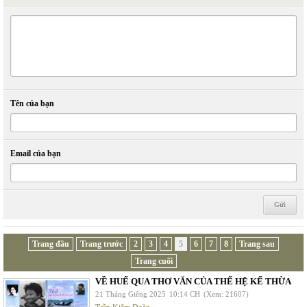
Tên của bạn
Email của bạn
Trang đầu
Trang trước
2
3
4
5
6
7
8
Trang sau
Trang cuối
VỀ HUẾ QUA THƠ VĂN CỦA THẾ HỆ KẾ THỪA
21 Tháng Giêng 2025
10:14 CH
(Xem: 21607)