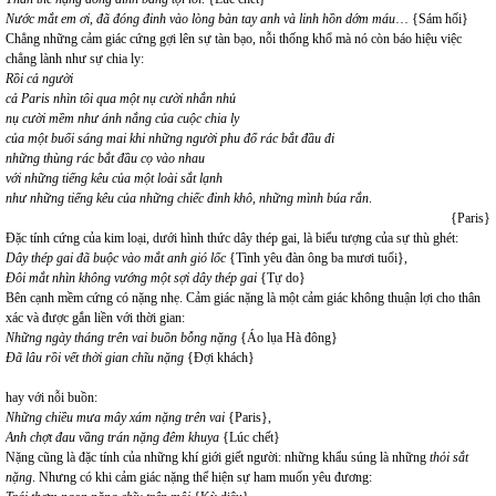
Nước mắt em ơi, đã đóng đinh vào lòng bàn tay anh và linh hồn dớm máu
… {Sám hối}
Chẳng những cảm giác cứng gợi lên sự tàn bạo, nỗi thống khổ mà nó còn báo hiệu việc
chẳng lành như sự chia ly:
Rồi cả người
cả Paris nhìn tôi qua một nụ cười nhắn nhủ
nụ cười mềm như ánh nắng của cuộc chia ly
của một buổi sáng mai khi những người phu đổ rác bắt đầu đi
những thùng rác bắt đầu cọ vào nhau
với những tiếng kêu của một loài sắt lạnh
như những tiếng kêu của những chiếc đinh khô, những mình búa rắn
.
{Paris}
Đặc tính cứng của kim loại, dưới hình thức dây thép gai, là biểu tượng của sự thù ghét:
Dây thép gai đã buộc vào mắt anh gió lốc
{Tình yêu đàn ông ba mươi tuổi},
Đôi mắt nhìn không vướng một sợi dây thép gai
{Tự do}
Bên cạnh mềm cứng có nặng nhẹ. Cảm giác nặng là một cảm giác không thuận lợi cho thân
xác và được gắn liền với thời gian:
Những ngày tháng trên vai buồn bỗng nặng
{Áo lụa Hà đông}
Đã lâu rồi vết thời gian chĩu nặng
{Đợi khách}
hay với nỗi buồn:
Những chiều mưa mây xám nặng trên vai
{Paris},
Anh chợt đau vầng trán nặng đêm khuya
{Lúc chết}
Nặng cũng là đặc tính của những khí giới giết người: những khẩu súng là những
thỏi sắt
nặng
. Nhưng có khi cảm giác nặng thể hiện sự ham muốn yêu đương: