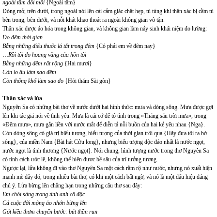
ngoài tầm đôi môi
{Ngoài tầm}
Đóng mở, trên dưới, trong ngoài nói lên cái cảm giác chật hẹp, tù túng khi thân xác bị cầm tù
bên trong, bên dưới, và nỗi khát khao thoát ra ngoài không gian vô tận.
Thân xác được ảo hóa trong không gian, và không gian làm nảy sinh khái niệm đo lường:
Đo đếm thời gian
Bằng những điếu thuốc lá tắt trong đêm
{Có phải em về đêm nay}
…
Rồi tôi đo hoang vắng của hồn tôi
Bằng những đêm rất rộng
{Hai mươi}
Còn lo âu làm sao đếm
Còn thống khổ làm sao đo
{Hỏi thăm Sài gòn}
Thân xác và lửa
Nguyên Sa có những bài thơ về nước dưới hai hình thức: mưa và dòng sông. Mưa được gợi
lên khi tác giả nói về tình yêu. Mưa là cái cớ để tỏ tình trong «Tháng sáu trời mưa», trong
«Đêm mưa», mưa gắn liền với nước mắt để diễn tả nỗi buồn của hai kẻ yêu nhau {Nga}.
Còn dòng sông có giá trị biểu tượng, biểu tượng của thời gian trôi qua {Hãy đưa tôi ra bờ
sông}, của miền Nam {Bài hát Cửu long}, nhưng biểu tượng độc đáo nhất là nước ngọt,
nước ngọt là tình thương {Nước ngọt}. Nói chung, hình tượng nước trong thơ Nguyên Sa
có tính cách ước lệ, không thể hiện được bề sâu của trí tưởng tượng.
Ngược lại, lửa không đi vào thơ Nguyên Sa một cách rầm rộ như nước, nhưng nó xuất hiện
mạnh mẽ đây đó, trong nhiều bài thơ, có khi một cách bất ngờ, và nó là một dấu hiệu đáng
chú ý. Lửa bừng lên chẳng hạn trong những câu thơ sau đây:
Em chói sáng trong tình anh cô độc
Cả cuộc đời mộng ảo nhớn bừng lên
Gót kiều thơm chuyển bước: bút thần run