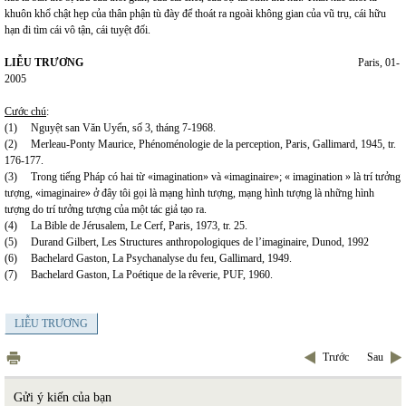
khuôn khổ chật hẹp của thân phận tù đày để thoát ra ngoài không gian của vũ trụ, cái hữu
hạn đi tìm cái vô tận, cái tuyệt đối.
LIỄU TRƯƠNG
Paris, 01-
2005
Cước chú
:
(1) Nguyệt san Văn Uyển, số 3, tháng 7-1968.
(2) Merleau-Ponty Maurice, Phénoménologie de la perception, Paris, Gallimard, 1945, tr.
176-177.
(3) Trong tiếng Pháp có hai từ «imagination» và «imaginaire»; « imagination » là trí tưởng
tượng, «imaginaire» ở đây tôi gọi là mạng hình tượng, mạng hình tượng là những hình
tượng do trí tưởng tượng của một tác giả tạo ra.
(4) La Bible de Jérusalem, Le Cerf, Paris, 1973, tr. 25.
(5) Durand Gilbert, Les Structures anthropologiques de l’imaginaire, Dunod, 1992
(6) Bachelard Gaston, La Psychanalyse du feu, Gallimard, 1949.
(7) Bachelard Gaston, La Poétique de la rêverie, PUF, 1960.
LIỄU TRƯƠNG
Trước
Sau
Gửi ý kiến của bạn