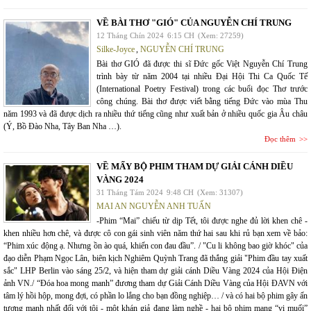
VỀ BÀI THƠ "GIÓ" CỦA NGUYỄN CHÍ TRUNG
12 Tháng Chín 2024
6:15 CH
(Xem: 27259)
Silke-Joyce
,
NGUYỄN CHÍ TRUNG
Bài thơ GIÓ đã được thi sĩ Đức gốc Việt Nguyễn Chí Trung
trình bày từ năm 2004 tại nhiều Đại Hội Thi Ca Quốc Tế
(International Poetry Festival) trong các buổi đọc Thơ trước
công chúng. Bài thơ được viết bằng tiếng Đức vào mùa Thu
năm 1993 và đã được dịch ra nhiều thứ tiếng cũng như xuất bản ở nhiều quốc gia Âu châu
(Ý, Bồ Đào Nha, Tây Ban Nha …).
Đọc thêm
VỀ MẤY BỘ PHIM THAM DỰ GIẢI CÁNH DIỀU
VÀNG 2024
31 Tháng Tám 2024
9:48 CH
(Xem: 31307)
MAI AN NGUYỄN ANH TUẤN
-Phim “Mai” chiếu từ dịp Tết, tôi được nghe đủ lời khen chê -
khen nhiều hơn chê, và được cô con gái sinh viên năm thứ hai sau khi rủ bạn xem về bảo:
“Phim xúc động ạ. Nhưng ồn ào quá, khiến con đau đầu”. / "Cu li không bao giờ khóc" của
đạo diễn Phạm Ngọc Lân, biên kịch Nghiêm Quỳnh Trang đã thắng giải "Phim đầu tay xuất
sắc" LHP Berlin vào sáng 25/2, và hiện tham dự giải cánh Diều Vàng 2024 của Hội Điện
ảnh VN./ “Đóa hoa mong manh” đương tham dự Giải Cánh Diều Vàng của Hội ĐAVN với
tâm lý hồi hộp, mong đợi, có phần lo lắng cho bạn đồng nghiệp… / và có hai bộ phim gây ấn
tượng mạnh nhất đối với tôi - một khán giả đang làm nghề - hai bộ phim mang “vị muối”