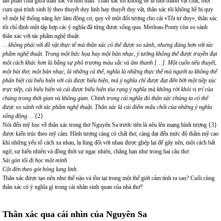
lằn phân chia giữa thân xác và tinh thần. Thân xác tôi không hề là một mảnh vật chất, một
cụm quá trình sinh lý theo thuyết duy linh hay thuyết duy vật, thân xác tôi không hề bị quy
về một hệ thống năng lực làm động cơ, quy về một đối tượng cho cái «Tôi tư duy», thân xác
tôi chỉ định một tập hợp các ý nghĩa đã từng được sống qua. Merleau-Ponty còn so sánh
thân xác với tác phẩm nghệ thuật:
…
không phải với đồ vật thực tế mà thân xác có thể được so sánh, nhưng đúng hơn với tác
phẩm nghệ thuật. Trong một bức họa hay một bản nhạc, ý tưởng không thể được truyền đạt
một cách khác hơn là bằng sự phô trương màu sắc và âm thanh […]. Một cuốn tiểu thuyết,
một bài thơ, một bản nhạc, là những cá thể, nghĩa là những thực thể mà người ta không thể
phân biệt cái biểu hiện với cái được biểu hiện, mà ý nghĩa chỉ được đạt đến bởi một tiếp xúc
trực tiếp, cái biểu hiện và cái được biểu hiện tỏa rạng ý nghĩa mà không rời khỏi vị trí của
chúng trong thời gian và không gian. Chính trong cái nghĩa đó thân xác chúng ta có thể
được so sánh với tác phẩm nghệ thuật. Thân xác là cái điểm mấu chốt của những ý nghĩa
sống động
… {2}
Nói đến mỹ học về thân xác trong thơ Nguyên Sa trước tiên là nêu lên mạng hình tượng {3}
được kiến trúc theo mỹ cảm. Hình tượng càng có chất thơ, càng đạt đến mức độ thẩm mỹ cao
khi những yếu tố cách xa nhau, lạ lùng đối với nhau được ghép lại để gây nên, một cách bất
ngờ, sự hiển nhiên và đồng thời sự ngạc nhiên, chẳng hạn như trong hai câu thơ:
Sài gòn tối đi học một mình
Cột đèn theo gót bóng lung linh
.
Thân xác được tạo nên như thế nào và tồn tại trong một thế giới cảm tính ra sao? Cuối cùng
thân xác có ý nghĩa gì trong cái nhân sinh quan của nhà thơ?
Thân xác qua cái nhìn của Nguyên Sa