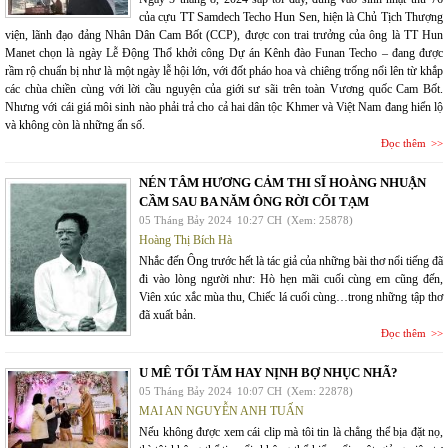
của cựu TT Samdech Techo Hun Sen, hiện là Chủ Tịch Thượng
viện, lãnh đạo đảng Nhân Dân Cam Bốt (CCP), được con trai trưởng của ông là TT Hun
Manet chọn là ngày Lễ Động Thổ khởi công Dự án Kênh đào Funan Techo – đang được
rầm rộ chuẩn bị như là một ngày lễ hội lớn, với đốt pháo hoa và chiêng trống nổi lên từ khắp
các chùa chiền cùng với lời cầu nguyện của giới sư sãi trên toàn Vương quốc Cam Bốt.
Nhưng với cái giá môi sinh nào phải trả cho cả hai dân tộc Khmer và Việt Nam đang hiển lộ
và không còn là những ẩn số.
Đọc thêm
NÉN TÂM HƯƠNG CẢM THI SĨ HOÀNG NHUẬN
CẦM SAU BA NĂM ÔNG RỜI CÕI TẠM
05 Tháng Bảy 2024
10:27 CH
(Xem: 25878)
Hoàng Thị Bích Hà
Nhắc đến Ông trước hết là tác giả của những bài thơ nổi tiếng đã
đi vào lòng người như: Hò hẹn mãi cuối cùng em cũng đến,
Viên xúc xắc mùa thu, Chiếc lá cuối cùng…trong những tập thơ
đã xuất bản.
Đọc thêm
U MÊ TỐI TĂM HAY NỊNH BỢ NHỤC NHÃ?
05 Tháng Bảy 2024
10:07 CH
(Xem: 22878)
MAI AN NGUYỄN ANH TUẤN
Nếu không được xem cái clip mà tôi tin là chẳng thể bịa đặt nọ,