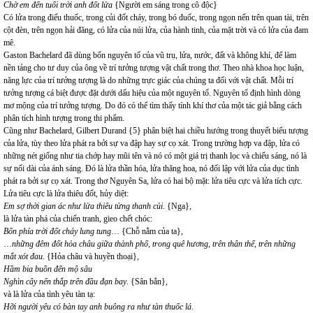
Chờ em đến tuổi trời anh đốt lửa
{Người em sáng trong cô độc}
Có lửa trong điếu thuốc, trong củi đốt cháy, trong bó đuốc, trong ngọn nến trên quan tài, trên
cột đèn, trên ngọn hải đăng, có lửa của núi lửa, của hành tinh, của mặt trời và có lửa của đam
mê.
Gaston Bachelard đã dùng bốn nguyên tố của vũ trụ, lửa, nước, đất và không khí, để làm
nền tảng cho tư duy của ông về trí tưởng tượng vật chất trong thơ. Theo nhà khoa học luận,
năng lực của trí tưởng tượng là do những trực giác của chúng ta đối với vật chất. Mỗi trí
tưởng tượng cá biệt được đặt dưới dấu hiệu của một nguyên tố. Nguyên tố định hình dòng
mơ mộng của trí tưởng tượng. Do đó có thể tìm thấy tính khí thơ của một tác giả bằng cách
phân tích hình tượng trong thi phẩm.
Cũng như Bachelard, Gilbert Durand {5} phân biệt hai chiều hướng trong thuyết biểu tượng
của lửa, tùy theo lửa phát ra bởi sự va đập hay sự cọ xát. Trong trường hợp va đập, lửa có
những nét giống như tia chớp hay mũi tên và nó có một giá trị thanh lọc và chiếu sáng, nó là
sự nối dài của ánh sáng. Đó là lửa thần hóa, lửa thăng hoa, nó đối lập với lửa của dục tình
phát ra bởi sự cọ xát. Trong thơ Nguyên Sa, lửa có hai bộ mặt: lửa tiêu cực và lửa tích cực.
Lửa tiêu cực là lửa thiêu đốt, hủy diệt:
Em sợ thời gian ác như lửa thiêu từng thanh củi
. {Nga},
là lửa tàn phá của chiến tranh, gieo chết chóc:
Bốn phía trời đốt cháy lung tung
… {Chỗ nằm của ta},
…
những đêm đốt hỏa châu giữa thành phố, trong quê hương, trên thân thể, trên những
mắt xót đau.
{Hỏa châu và huyền thoại},
Hầm bia buồn đến mộ sâu
Nghìn cây nến thắp trên đầu đạn bay
. {Sân bắn},
và là lửa của tình yêu tàn tạ:
Hỡi người yêu có bàn tay anh buông ra như tàn thuốc lá
.