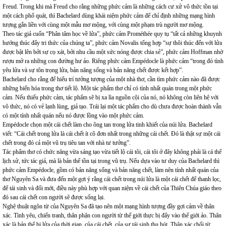
Freud. Trong khi mà Freud cho rằng những phức cảm là những cách cư xử vô thức tồn tại
một cách phổ quát, thì Bachelard dùng khái niệm phức cảm để chỉ định những mạng hình
tượng gắn liền với cùng một mẫu mơ mộng, với cùng một phạm trù người mơ mộng.
Theo tác giả cuốn “Phân tâm học về lửa”, phức cảm Prométhée quy tụ “tất cả những khuynh
hướng thúc đẩy tri thức của chúng ta”, phức cảm Novalis tổng hợp “sự thôi thúc đến với lửa
được bật lên bởi sự cọ xát, bởi nhu cầu một sức nóng được chia sẻ”, phức cảm Hoffman nhờ
rượu mở ra những con đường hư ảo. Riêng phức cảm Empédocle là phức cảm “trong đó tình
yêu lửa và sự tôn trọng lửa, bản năng sống và bản năng chết được kết hợp”.
Bachelard cho rằng để hiểu trí tưởng tượng của một nhà thơ, cần tìm phức cảm nào đã được
những biến hóa trong thơ tiết lộ. Một tác phẩm thơ chỉ có tính nhất quán trong một phức
cảm. Nếu thiếu phức cảm, tác phẩm sẽ bị xa lìa nguồn cội của nó, nó không còn liên hệ với
vô thức, nó có vẻ lạnh lùng, giả tạo. Trái lại một tác phẩm cho dù chưa được hoàn thành vẫn
có một tính nhất quán nếu nó được lồng vào một phức cảm.
Empédocle chọn một cái chết làm cho ông tan trong lửa tinh khiết của núi lửa. Bachelard
viết: “Cái chết trong lửa là cái chết ít cô đơn nhất trong những cái chết. Đó là thật sự một cái
chết trong đó cả một vũ trụ tiêu tan với nhà tư tưởng”.
Tác phẩm thơ có chức năng vừa sáng tạo vừa tiết lộ cái tôi, cái tôi ở đây không phải là cá thể
lịch sử, tức tác giả, mà là bản thể tồn tại trong vũ trụ. Nếu dựa vào tư duy của Bachelard thì
phức cảm Empédocle, gồm có bản năng sống và bản năng chết, làm nên tính nhất quán của
thơ Nguyên Sa và đưa đến một gợi ý rằng cái chết trong núi lửa là một cái chết để thanh lọc,
để tái sinh và đổi mới, điều này phù hợp với quan niệm về cái chết của Thiên Chúa giáo theo
đó sau cái chết con người sẽ được sống lại.
Nghệ thuật ngôn từ của Nguyên Sa đã tạo nên một mạng hình tượng đầy gợi cảm về thân
xác. Tình yêu, chiến tranh, thân phận con người từ thế giới thực bị đẩy vào thế giới ảo. Thân
xác là bản thể bị lửa của thời gian, của cái chết, của sự tái sinh thu hút. Thân xác chối từ