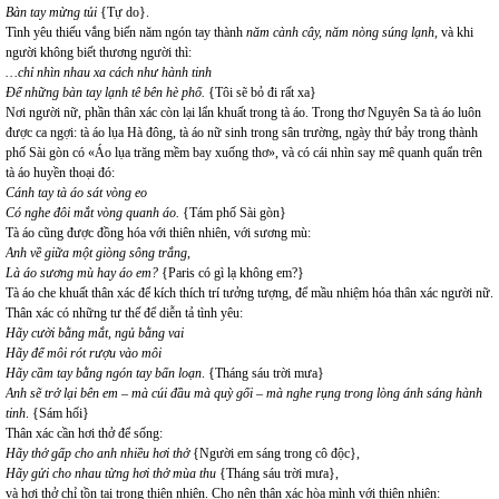
Bàn tay mừng tủi
{Tự do}.
Tình yêu thiếu vắng biến năm ngón tay thành
năm cành cây, năm nòng súng lạnh,
và khi
người không biết thương người thì:
…chỉ nhìn nhau xa cách như hành tinh
Để những bàn tay lạnh tê bên hè phố.
{Tôi sẽ bỏ đi rất xa}
Nơi người nữ, phần thân xác còn lại lẩn khuất trong tà áo. Trong thơ Nguyên Sa tà áo luôn
được ca ngợi: tà áo lụa Hà đông, tà áo nữ sinh trong sân trường, ngày thứ bảy trong thành
phố Sài gòn có «Áo lụa trăng mềm bay xuống thơ», và có cái nhìn say mê quanh quẩn trên
tà áo huyền thoại đó:
Cánh tay tà áo sát vòng eo
Có nghe đôi mắt vòng quanh áo.
{Tám phố Sài gòn}
Tà áo cũng được đồng hóa với thiên nhiên, với sương mù:
Anh về giữa một giòng sông trắng,
Là áo sương mù hay áo em?
{Paris có gì lạ không em?}
Tà áo che khuất thân xác để kích thích trí tưởng tượng, để mầu nhiệm hóa thân xác người nữ.
Thân xác có những tư thế để diễn tả tình yêu:
Hãy cười bằng mắt, ngủ bằng vai
Hãy để môi rót rượu vào môi
Hãy cầm tay bằng ngón tay bấn loạn
. {Tháng sáu trời mưa}
Anh sẽ trở lại bên em – mà cúi đầu mà quỳ gối – mà nghe rụng trong lòng ánh sáng hành
tinh
. {Sám hối}
Thân xác cần hơi thở để sống:
Hãy thở gấp cho anh nhiều hơi thở
{Người em sáng trong cô độc},
Hãy gửi cho nhau từng hơi thở mùa thu
{Tháng sáu trời mưa},
và hơi thở chỉ tồn tại trong thiên nhiên. Cho nên thân xác hòa mình với thiên nhiên: