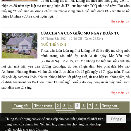
thì tôi không thể tin nổi, không thể hiểu nổi, một giảng viên tự
nhận có 30 năm dạy luật mà tán tụng luận án TS. của học viên TCQ như thế này: “Tôi cảm
thấy người viết luận án không chỉ trí tuệ mà vô cùng tâm huyết, nếu dành lời khen thì có rất
nhiều lời khen vượt ra khỏi ngôn ngữ…”
Đọc thêm
CỦA CHA VÀ CON GIẤC MƠ NGÀY ĐOÀN TỤ
26 Tháng Sáu 2024
12:46 CH
(Xem: 28524)
NGÔ THẾ VINH
Thoại vẫn luôn luôn nghĩ là không thể để Ba tiếp tục sống một
mình trong căn nhà ấy, nhất là từ ngày Mẹ Yến mất
(27.04.2024). Từ 2015, khi Mẹ không thể tiếp tục sống với Ba
nơi căn nhà thân yêu trên đường Coolidge, do bác sĩ gia đình bảo phải đưa Mẹ vào
Ashbrook Nursing Home vì nhu cầu cần được chăm sóc 24 giờ/ ngày và 7 ngày/ tuần. Thoại
đã phải lắp cameras khắp nhà: từ phòng khách tới phòng ngủ, từ nhà bếp tới phòng tắm, và
cả dưới basement nơi Ba Thoại nhiều khi mất ngủ, xuống đó loay hoay in ấn mấy cuốn sách
suốt đêm cho tới sáng.
Đọc thêm
Trang đầu
Trang trước
2
3
4
5
6
7
8
Trang sau
Trang cuối
Chúng tôi sử dụng cookie để cung cấp cho bạn trải nghiệm tốt nhất trên
Đồng ý
trang web của chúng tôi. Nếu tiếp tục, chúng tôi cho rằng bạn đã chấp
Copyright © 2026
hopluu.net
All rights reserved
thuận cookie cho mục đích này.