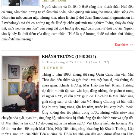
Trần Kiêm Đoàn
Người sinh ra và lớn lên ở Huế cũng như khách thăm Huế đều
có cùng cảm nhận tương tự về tầm nhỏ nhắn, cảnh quang núi sông thơ mộng, điệu sống êm
đềm trầm mặc của xứ nầy; nhưng khác nhau là tâm lý đòi đoạn (Emotional Fragmentation in
Psychology) mà chỉ có những người Huế rặt chân quê mới trải nghiệm “nắng cháy da cháy
thịt, mưa héo úa tâm hồn” của vùng đất quê huơng độc ngự cảm quan từ thời thơ ấu. Nguồn
tâm lý nầy là khởi điểm của dòng cảm nhận: “Huế là quê hương đi để mà nhớ; chứ không
phải ở để mà thương”!
Đọc thêm
KHÁNH TRƯỜNG (1948-2024)
09 Tháng Giêng 2025
11:36 SA
(Xem: 16592)
THỤY KHUÊ
Tháng 5 năm 1990, chúng tôi sang Quận Cam, nhà văn Mai
Thảo dẫn đến thăm và giới thiệu với một họa sĩ, mà chúng tôi
chưa quen: Khánh Trường. Mai Thảo cho biết Khánh Trường
dự định ra một tập san văn học, đăng những tác phẩm ở trong
và ngoài nước, và cần được giúp đỡ. Đó chính là Mai Thảo: ông
ghét cộng sản, vì cái chết của Vũ Hoàng Chương và bản thân
ông bị truy lùng trong gần hai năm, trước khi vượt biển, thoát.
Ông không đọc tác phẩm trong nước, nhưng «đứa nào» làm
chuyện hòa giải, giao lưu, ông ủng hộ; «đứa nào» bị đánh, ông tận tình bênh vực và giúp đỡ.
Ở Mai Thảo là hai chữ Tự do đúng nghiã mà nhiều người Việt không hiểu, dù họ sang Mỹ
để tìm «tự do». Bên cạnh Mai Thảo, Nhật Tiến cũng công khai ủng hộ Khánh Trường. Lập
trường giao lưu của Nhật Tiến ai cũng rõ. Đó là hai nhà văn đàn anh, đứng đằng sau Hợp