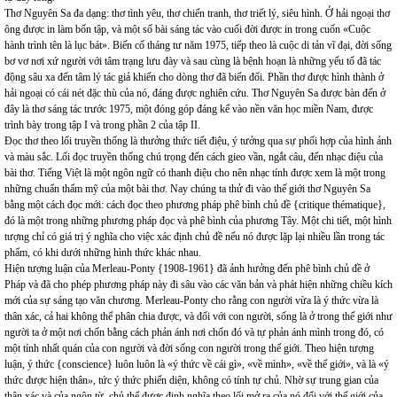
Thơ Nguyên Sa đa dạng: thơ tình yêu, thơ chiến tranh, thơ triết lý, siêu hình. Ở hải ngoại thơ
ông được in làm bốn tập, và một số bài sáng tác vào cuối đời được in trong cuốn «Cuộc
hành trình tên là lục bát». Biến cố tháng tư năm 1975, tiếp theo là cuộc di tản vĩ đại, đời sống
bơ vơ nơi xứ người với tâm trạng lưu đày và sau cùng là bệnh hoạn là những yếu tố đã tác
động sâu xa đến tâm lý tác giả khiến cho dòng thơ đã biến đổi. Phần thơ được hình thành ở
hải ngoại có cái nét đặc thù của nó, đáng được nghiên cứu. Thơ Nguyên Sa được bàn đến ở
đây là thơ sáng tác trước 1975, một đóng góp đáng kể vào nền văn học miền Nam, được
trình bày trong tập I và trong phần 2 của tập II.
Đọc thơ theo lối truyền thống là thưởng thức tiết điệu, ý tưởng qua sự phối hợp của hình ảnh
và màu sắc. Lối đọc truyền thống chú trọng đến cách gieo vần, ngắt câu, đến nhạc điệu của
bài thơ. Tiếng Việt là một ngôn ngữ có thanh điệu cho nên nhạc tính được xem là một trong
những chuẩn thẩm mỹ của một bài thơ. Nay chúng ta thử đi vào thế giới thơ Nguyên Sa
bằng một cách đọc mới: cách đọc theo phương pháp phê bình chủ đề {critique thématique},
đó là một trong những phương pháp đọc và phê bình của phương Tây. Một chi tiết, một hình
tượng chỉ có giá trị ý nghĩa cho việc xác định chủ đề nếu nó được lặp lại nhiều lần trong tác
phẩm, có khi dưới những hình thức khác nhau.
Hiện tượng luận của Merleau-Ponty {1908-1961} đã ảnh hưởng đến phê bình chủ đề ở
Pháp và đã cho phép phương pháp này đi sâu vào các văn bản và phát hiện những chiều kích
mới của sự sáng tạo văn chương. Merleau-Ponty cho rằng con người vừa là ý thức vừa là
thân xác, cả hai không thể phân chia được, và đối với con người, sống là ở trong thế giới như
người ta ở một nơi chốn bằng cách phản ánh nơi chốn đó và tự phản ánh mình trong đó, có
một tính nhất quán của con người và đời sống con người trong thế giới. Theo hiện tượng
luận, ý thức {conscience} luôn luôn là «ý thức về cái gì», «về mình», «về thế giới», và là «ý
thức được hiện
thân
»
, tức ý thức phiến diện, không có tính tự chủ. Nhờ sự trung gian của
thân xác và của ngôn từ, chủ thể được định nghĩa theo lối mở ra của nó đối với thế giới của