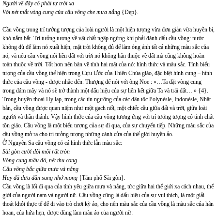
Người về đây có phải tự trời xa
Với nét mắt vòng cung của cầu vồng che mưa nắng
{Đẹp}.
Cầu vồng trong trí tưởng tượng của loài người là một hiện tượng vừa đơn giản vừa huyền bí,
khó nắm bắt. Trí tưởng tượng về vật chất ngập ngừng khi phải đánh dấu cầu vồng: nước
không đủ để làm nó xuất hiện, mặt trời không đủ để làm óng ánh tất cả những màu sắc của
nó, và nếu cầu vồng nối liền đất với trời nó không hẳn thuộc về đất mà cũng không hoàn
toàn thuộc về trời. Tốt hơn nên bàn về tính hai mặt của nó: hình thức và màu sắc. Tính biểu
tượng của cầu vồng thể hiện trong Cựu Ước của Thiên Chúa giáo, đặc biệt hình cung – hình
thức của cầu vồng - được nhắc đến. Thượng đế nói với ông Noe : «…Ta đặt vòng cung
trong đám mây và nó sẽ trở thành một dấu hiệu của sự liên kết giữa Ta và trái đất… » {4}.
Trong huyền thoại Hy lạp, trong các tín ngưỡng của các dân tộc Polynésie, Indonésie, Nhật
bản, cầu vồng được quan niệm như một gạch nối, một chiếc cầu giữa đất và trời, giữa loài
người và thần thánh. Vậy hình thức của cầu vồng tương ứng với trí tưởng tượng có tính chất
tôn giáo. Cầu vồng là một biểu tượng của sự đi qua, của sự chuyển tiếp. Những màu sắc của
cầu vồng mở ra cho trí tưởng tượng những cánh cửa của thế giới huyền ảo.
Ở Nguyên Sa cầu vồng có cả hình thức lẫn màu sắc:
Sài gòn cười đôi môi rất tròn
Vòng cung mầu đỏ, nét thu cong
Cầu vồng bắc giữa mưa và nắng
Hay đã đưa dần sang nhớ mong
{Tám phố Sài gòn}.
Cầu vồng là lối đi qua của tình yêu giữa mưa và nắng, tức giữa hai thế giới xa cách nhau, thế
giới của người nam và người nữ. Cầu vồng cũng là dấu hiệu của sự vui thích, là một giải
thoát khỏi thực tế để đi vào trò chơi kỳ ảo, cho nên màu sắc của cầu vồng là màu sắc của hân
hoan, của hứa hẹn, được dùng làm màu áo của người nữ: