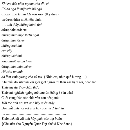
Khi em đến nằm ngoan trên đồi cỏ
Có bỡ ngỡ là mặt trời bỡ ngỡ
Có xôn xao là núi lớn xôn xao
. {Kỳ diệu}
và được thiên nhiên tôn vinh:
…
anh thấy những hành tinh
đứng nhìn mắt em
những thảo mộc thơm ngát
đứng nhìn tóc em
những loài thú
run rẩy
những loài thú
lông mượt và dịu hiền
đứng nhìn thân thể em
rồi cám ơn anh
đã làm vinh quang cho vũ trụ
. {Nhìn em, nhìn quê hương …}
Khi phải đo sức với khí giới giết người thì thân xác bị rã rời, phân tán:
Thấy tay dư thấy chân thừa
Thấy tai nghễnh ngãng mắt mù óc không
{Sân bắn}
Cuối cùng thân xác chết vẫn còn tiếng nói:
Mái tóc anh nói với anh hãy quên mây
Đôi mắt anh nói với anh hãy quên trời tinh tú
… …………………………………………….
Thân thể nói với anh hãy quên xác thịt buồn
.
{Cầu siêu cho Nguyễn Quan Đại chết ở Khe Sanh}