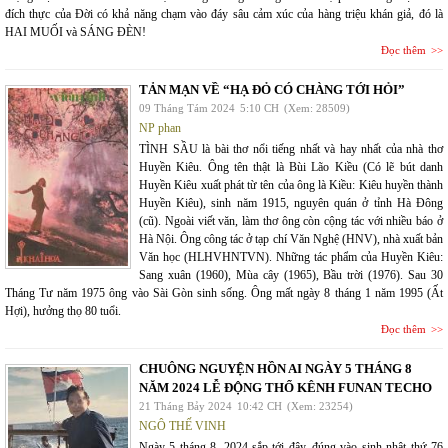
đích thực của Đời có khả năng chạm vào đáy sâu cảm xúc của hàng triệu khán giả, đó là
HAI MUỐI và SÁNG ĐÈN!
Đọc thêm
TẢN MẠN VỀ “HẠ ĐỎ CÓ CHÀNG TỚI HỎI”
09 Tháng Tám 2024
5:10 CH
(Xem: 28509)
NP phan
TÌNH SẦU là bài thơ nổi tiếng nhất và hay nhất của nhà thơ
Huyền Kiêu. Ông tên thật là Bùi Lão Kiều (Có lẽ bút danh
Huyền Kiêu xuất phát từ tên của ông là Kiều: Kiêu huyền thành
Huyền Kiêu), sinh năm 1915, nguyên quán ở tỉnh Hà Đông
(cũ). Ngoài viết văn, làm thơ ông còn cộng tác với nhiều báo ở
Hà Nội. Ông công tác ở tạp chí Văn Nghệ (HNV), nhà xuất bản
Văn học (HLHVHNTVN). Những tác phẩm của Huyền Kiêu:
Sang xuân (1960), Mùa cây (1965), Bầu trời (1976). Sau 30
Tháng Tư năm 1975 ông vào Sài Gòn sinh sống. Ông mất ngày 8 tháng 1 năm 1995 (Ất
Hợi), hưởng thọ 80 tuổi.
Đọc thêm
CHUÔNG NGUYỆN HỒN AI NGÀY 5 THÁNG 8
NĂM 2024 LỄ ĐỘNG THỔ KÊNH FUNAN TECHO
21 Tháng Bảy 2024
10:42 CH
(Xem: 23254)
NGÔ THẾ VINH
Ngày 5 tháng 8, 2024 sắp tới đây, đúng vào sinh nhật thứ 76