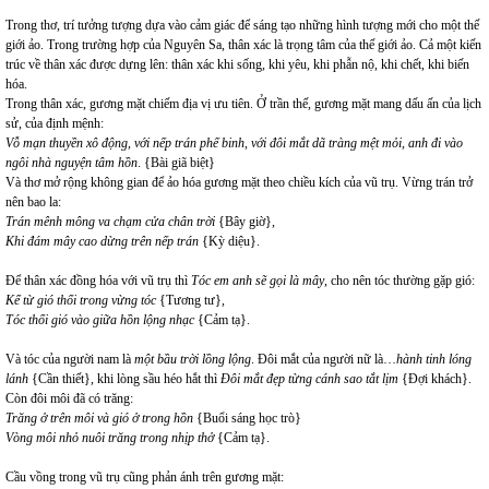
Trong thơ, trí tưởng tượng dựa vào cảm giác để sáng tạo những hình tượng mới cho một thế
giới ảo. Trong trường hợp của Nguyên Sa, thân xác là trọng tâm của thế giới ảo. Cả một kiến
trúc về thân xác được dựng lên: thân xác khi sống, khi yêu, khi phẫn nộ, khi chết, khi biến
hóa.
Trong thân xác, gương mặt chiếm địa vị ưu tiên. Ở trần thế, gương mặt mang dấu ấn của lịch
sử, của định mệnh:
Vỗ mạn thuyền xô động, với nếp trán phế binh, với đôi mắt dã tràng mệt mỏi, anh đi vào
ngôi nhà nguyện tâm hồn
. {Bài giã biệt}
Và thơ mở rộng không gian để ảo hóa gương mặt theo chiều kích của vũ trụ. Vừng trán trở
nên bao la:
Trán mênh mông va chạm cửa chân trời
{Bây giờ},
Khi đám mây cao dừng trên nếp trán
{Kỳ diệu}.
Để thân xác đồng hóa với vũ trụ thì
Tóc em anh sẽ gọi là mây
, cho nên tóc thường gặp gió:
Kể từ gió thổi trong vừng tóc
{Tương tư},
Tóc thổi gió vào giữa hồn lộng nhạc
{Cảm tạ}.
Và tóc của người nam là
một bầu trời lồng lộng
. Đôi mắt của người nữ là…
hành tinh
lóng
lánh
{Cần thiết}, khi lòng sầu héo hắt thì
Đôi mắt đẹp từng cánh sao tắt lịm
{Đợi khách}.
Còn đôi môi đã có trăng:
Trăng ở trên môi và gió ở trong hồn
{Buổi sáng học trò}
Vòng môi nhỏ nuôi trăng trong nhịp thở
{Cảm tạ}.
Cầu vồng trong vũ trụ cũng phản ánh trên gương mặt: