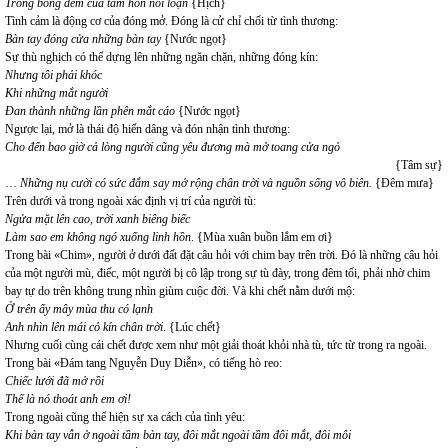
Trong bóng đêm của tâm hồn nổi loạn
{Hịch}
Tình cảm là động cơ của đóng mở. Đóng là cử chỉ chối từ tình thương:
Bàn tay đóng cửa những bàn tay
{Nước ngọt}
Sự thù nghịch có thể dựng lên những ngăn chặn, những đóng kín:
Nhưng tôi phải khóc
Khi những mắt người
Đan thành những lần phên mắt cáo
{Nước ngọt}
Ngược lại, mở là thái độ hiến dâng và đón nhận tình thương:
Cho đến bao giờ cả lòng người cũng yêu đương mà mở toang cửa ngỏ
{Tâm sự}
…
Những nụ cười có sức đắm say mở rộng chân trời và nguồn sống vô biên.
{Đêm mưa}
Trên dưới và trong ngoài xác định vị trí của người tù:
Ngửa mặt lên cao, trời xanh biêng biếc
Làm sao em không ngó xuống linh hồn
. {Mùa xuân buồn lắm em ơi}
Trong bài «Chim», người ở dưới đất đặt câu hỏi với chim bay trên trời. Đó là những câu hỏi
của một người mù, điếc, một người bị cô lập trong sự tù đày, trong đêm tối, phải nhờ chim
bay tự do trên không trung nhìn giùm cuộc đời. Và khi chết nằm dưới mộ:
Ở trên ấy mây mùa thu có lạnh
Anh nhìn lên mái cỏ kín chân trời
. {Lúc chết}
Nhưng cuối cùng cái chết được xem như một giải thoát khỏi nhà tù, tức từ trong ra ngoài.
Trong bài «Đám tang Nguyễn Duy Diễn», có tiếng hò reo:
Chiếc lưới đã mở rồi
Thế là nó thoát anh em ơi!
Trong ngoài cũng thể hiện sự xa cách của tình yêu:
Khi bàn tay vẫn ở ngoài tầm bàn tay, đôi mắt ngoài tầm đôi mắt, đôi môi