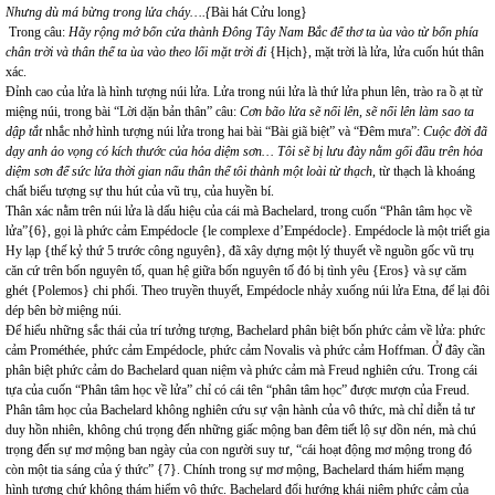
Nhưng dù má bừng trong lửa cháy….{
Bài hát Cửu long}
Trong câu:
Hãy rộng mở bốn cửa thành Đông Tây Nam Bắc để thơ ta ùa vào từ bốn phía
chân trời và thân thể ta ùa vào theo lối mặt trời đi
{Hịch}, mặt trời là lửa, lửa cuốn hút thân
xác.
Đỉnh cao của lửa là hình tượng núi lửa. Lửa trong núi lửa là thứ lửa phun lên, trào ra ồ ạt từ
miệng núi, trong bài “Lời dặn bản thân” câu:
Cơn bão lửa sẽ nổi lên, sẽ nổi lên làm sao ta
dập tắt
nhắc nhở hình tượng núi lửa trong hai bài “Bài giã biệt” và “Đêm mưa”:
Cuộc đời đã
dạy anh ảo vọng có kích thước của hỏa diệm sơn…
Tôi sẽ bị lưu đày nằm gối đầu trên
hỏa
diệm sơn để sức lửa thời gian nấu thân thể tôi thành một loài từ thạch
, từ thạch là khoáng
chất biểu tượng sự thu hút của vũ trụ, của huyền bí.
Thân xác nằm trên núi lửa là dấu hiệu của cái mà Bachelard, trong cuốn “Phân tâm học về
lửa”{6}, gọi là phức cảm Empédocle {le complexe d’Empédocle}. Empédocle là một triết gia
Hy lạp {thế kỷ thứ 5 trước công nguyên}, đã xây dựng một lý thuyết về nguồn gốc vũ trụ
căn cứ trên bốn nguyên tố, quan hệ giữa bốn nguyên tố đó bị tình yêu {Eros} và sự căm
ghét {Polemos} chi phối. Theo truyền thuyết, Empédocle nhảy xuống núi lửa Etna, để lại đôi
dép bên bờ miệng núi.
Để hiểu những sắc thái của trí tưởng tượng, Bachelard phân biệt bốn phức cảm về lửa: phức
cảm Prométhée, phức cảm Empédocle, phức cảm Novalis và phức cảm Hoffman. Ở đây cần
phân biệt phức cảm do Bachelard quan niệm và phức cảm mà Freud nghiên cứu. Trong cái
tựa của cuốn “Phân tâm học về lửa” chỉ có cái tên “phân tâm học” được mượn của Freud.
Phân tâm học của Bachelard không nghiên cứu sự vận hành của vô thức, mà chỉ diễn tả tư
duy hồn nhiên, không chú trọng đến những giấc mộng ban đêm tiết lộ sự dồn nén, mà chú
trọng đến sự mơ mộng ban ngày của con người suy tư, “cái hoạt động mơ mộng trong đó
còn một tia sáng của ý thức” {7}. Chính trong sự mơ mộng, Bachelard thám hiểm mạng
hình tượng chứ không thám hiểm vô thức. Bachelard đổi hướng khái niệm phức cảm của