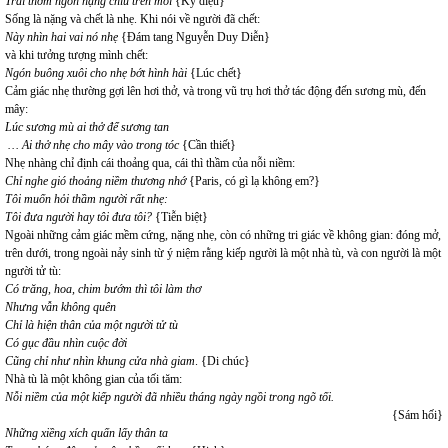
Trái thơm ngon nặng chĩu trên môi
{Kỳ diệu}
Sống là nặng và chết là nhẹ. Khi nói về người đã chết:
Này nhìn hai vai nó nhẹ
{Đám tang Nguyễn Duy Diễn}
và khi tưởng tượng mình chết:
Ngón buông xuôi cho nhẹ bớt hình hài
{Lúc chết}
Cảm giác nhẹ thường gợi lên hơi thở, và trong vũ trụ hơi thở tác động đến sương mù, đến
mây:
Lúc sương mù ai thở để sương tan
… Ai thở nhẹ cho mây vào trong tóc
{Cần thiết}
Nhẹ nhàng chỉ định cái thoảng qua, cái thì thầm của nỗi niềm:
Chỉ nghe gió thoảng niềm thương nhớ
{Paris, có gì lạ không em?}
Tôi muốn hỏi thầm người rất nhẹ:
Tôi đưa người hay tôi đưa tôi?
{Tiễn biệt}
Ngoài những cảm giác mềm cứng, nặng nhẹ, còn có những tri giác về không gian: đóng mở,
trên dưới, trong ngoài nảy sinh từ ý niệm rằng kiếp người là một nhà tù, và con người là một
người tử tù:
Có trăng, hoa, chim bướm thì tôi làm thơ
Nhưng vẫn không quên
Chỉ là hiện thân của một người tử tù
Có gục đầu nhìn cuộc đời
Cũng chỉ như nhìn khung cửa nhà giam
. {Di chúc}
Nhà tù là một không gian của tối tăm:
Nỗi niềm của một kiếp người đã nhiều tháng ngày ngồi trong ngõ tối.
{Sám hối}
Những xiềng xích quấn lấy thân ta