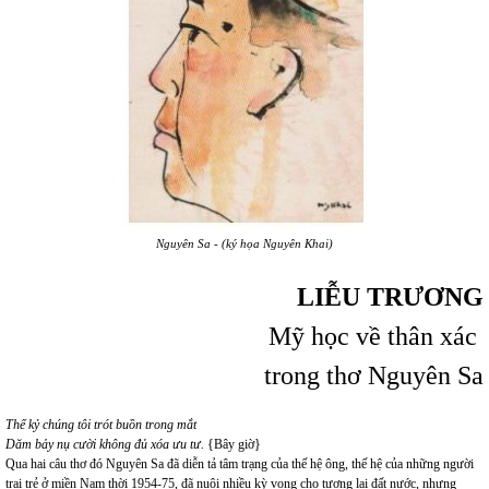
Nguyên Sa - (ký họa Nguyên Khai)
LIỄU TRƯƠNG
Mỹ học về thân xác
trong thơ Nguyên Sa
Thế kỷ chúng tôi trót buồn trong mắt
Dăm bảy nụ cười không đủ xóa ưu tư.
{Bây giờ}
Qua hai câu thơ đó Nguyên Sa đã diễn tả tâm trạng của thế hệ ông, thế hệ của những người
trai trẻ ở miền Nam thời 1954-75, đã nuôi nhiều kỳ vọng cho tương lai đất nước, nhưng