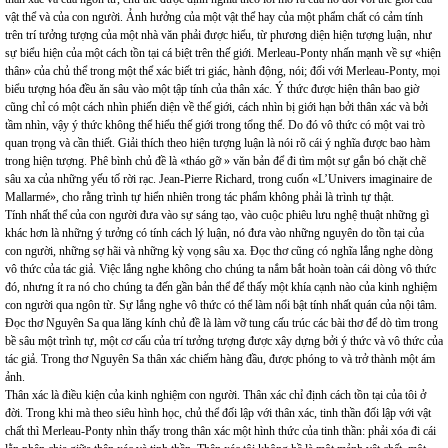
vật thể và của con người. Ảnh hưởng của một vật thể hay của một phẩm chất có cảm tính
trên trí tưởng tượng của một nhà văn phải được hiểu, từ phương diện hiện tượng luận, như
sự biểu hiện của một cách tồn tại cá biệt trên thế giới. Merleau-Ponty nhấn mạnh về sự «hiện
thân» của chủ thể trong một thể xác biết tri giác, hành động, nói; đối với Merleau-Ponty, mọi
biểu tượng hóa đều ăn sâu vào một tập tính của thân xác. Ý thức được hiện thân bao giờ
cũng chỉ có một cách nhìn phiến diện về thế giới, cách nhìn bị giới hạn bởi thân xác và bởi
tầm nhìn, vậy ý thức không thể hiểu thế giới trong tổng thể. Do đó vô thức có một vai trò
quan trọng và cần thiết. Giải thích theo hiện tượng luận là nói rõ cái ý nghĩa được bao hàm
trong hiện tượng. Phê bình chủ đề là «tháo gỡ » văn bản để đi tìm một sự gắn bó chặt chẽ
sâu xa của những yếu tố rời rạc. Jean-Pierre Richard, trong cuốn «L’Univers imaginaire de
Mallarmé», cho rằng trình tự hiển nhiên trong tác phẩm không phải là trình tự thật.
Tính nhất thể của con người đưa vào sự sáng tạo, vào cuộc phiêu lưu nghệ thuật những gì
khác hơn là những ý tưởng có tính cách lý luận, nó đưa vào những nguyên do tồn tại của
con người, những sợ hãi và những kỳ vọng sâu xa. Đọc thơ cũng có nghĩa lắng nghe dòng
vô thức của tác giả. Việc lắng nghe không cho chúng ta nắm bắt hoàn toàn cái dòng vô thức
đó, nhưng ít ra nó cho chúng ta đến gần bản thể để thấy một khía cạnh nào của kinh nghiệm
con người qua ngôn từ. Sự lắng nghe vô thức có thể làm nổi bật tính nhất quán của nội tâm.
Đọc thơ Nguyên Sa qua lăng kính chủ đề là làm vỡ tung cấu trúc các bài thơ để dò tìm trong
bề sâu một trình tự, một cơ cấu của trí tưởng tượng được xây dựng bởi ý thức và vô thức của
tác giả. Trong thơ Nguyên Sa thân xác chiếm hàng đầu, được phóng to và trở thành một ám
ảnh.
Thân xác là điều kiện của kinh nghiệm con người. Thân xác chỉ định cách tồn tại của tôi ở
đời. Trong khi mà theo siêu hình học, chủ thể đối lập với thân xác, tinh thần đối lập với vật
chất thì Merleau-Ponty nhìn thấy trong thân xác một hình thức của tinh thần: phải xóa đi cái