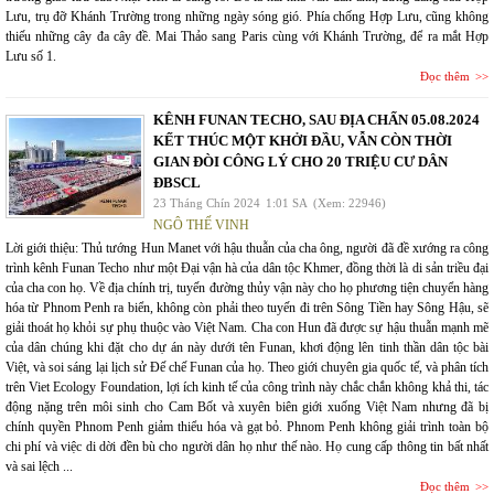
Lưu, trụ đỡ Khánh Trường trong những ngày sóng gió. Phía chống Hợp Lưu, cũng không
thiếu những cây đa cây đề. Mai Thảo sang Paris cùng với Khánh Trường, để ra mắt Hợp
Lưu số 1.
Đọc thêm
KÊNH FUNAN TECHO, SAU ĐỊA CHẤN 05.08.2024
KẾT THÚC MỘT KHỞI ĐẦU, VẪN CÒN THỜI
GIAN ĐÒI CÔNG LÝ CHO 20 TRIỆU CƯ DÂN
ĐBSCL
23 Tháng Chín 2024
1:01 SA
(Xem: 22946)
NGÔ THẾ VINH
Lời giới thiệu: Thủ tướng Hun Manet với hậu thuẫn của cha ông, người đã đề xướng ra công
trình kênh Funan Techo như một Đại vận hà của dân tộc Khmer, đồng thời là di sản triều đại
của cha con họ. Về địa chính trị, tuyến đường thủy vận này cho họ phương tiện chuyển hàng
hóa từ Phnom Penh ra biển, không còn phải theo tuyến đi trên Sông Tiền hay Sông Hậu, sẽ
giải thoát họ khỏi sự phụ thuộc vào Việt Nam. Cha con Hun đã được sự hậu thuẫn mạnh mẽ
của dân chúng khi đặt cho dự án này dưới tên Funan, khơi động lên tinh thần dân tộc bài
Việt, và soi sáng lại lịch sử Đế chế Funan của họ. Theo giới chuyên gia quốc tế, và phân tích
trên Viet Ecology Foundation, lợi ích kinh tế của công trình này chắc chắn không khả thi, tác
động nặng trên môi sinh cho Cam Bốt và xuyên biên giới xuống Việt Nam nhưng đã bị
chính quyền Phnom Penh giảm thiểu hóa và gạt bỏ. Phnom Penh không giải trình toàn bộ
chi phí và việc di dời đền bù cho người dân họ như thế nào. Họ cung cấp thông tin bất nhất
và sai lệch ...
Đọc thêm