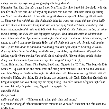
chẳng bao lâu đầy tuyệt vọng trong một quê hương khói lửa.
Khi miền Nam khởi đầu một trang sử mới, Mai Thảo đầy nhiệt huyết hô hào cắt đứt với văn
học tiền chiến, với quá khứ để xây dựng một nền văn học mới. Đến năm 1968 lập trường
của Mai Thảo vẫn kiên trì khi ông viết trong bài «Nói chuyện với những người viết mới»:
…
Dòng văn học nghệ thuật tiền chiến khép đóng lại trong một trạng thái cạn dòng, khiến
cho tiền chiến và hậu chiến trong lãnh vực văn học nghệ thuật Việt Nam, là một chặt đứt
hoàn toàn, nguyên nhân sâu xa là bởi vì văn học nghệ thuật tiền chiến xem thường cái công
tác mở đường, tạo điều kiện cho lớp người đang tới. Tinh thần tiền chiến là cái tinh thần
chiếu trên chiếu dưới. Quan niệm người nghệ sĩ như một cá nhân lạc phách xuất chúng như
chúng ta thấy ở con người Nguyễn Tuân, thái độ chiếm giữ địa vị độc tôn của những nhà
văn Tự-lực Văn-đoàn là phản ánh cho những chủ tâm ngăn chặn có hệ thống và có thủ
đoạn sự thành hình của những người đến sau, của những người đi trước. Bây giờ khác.
Những người viết trẻ ở miền Nam có đủ tất cả những điều kiện và những cơ hội tốt đẹp
đồng đều như nhau để tạo cho mình một chỗ đứng dưới mặt trời
.
{1}
Trong lãnh vực thơ, Thanh Tâm Tuyền, Bùi Giáng, Nguyên Sa, Tô Thùy Yên, Nguyễn Đức
Sơn v..v… quả đã tự tạo cho mình «một chỗ đứng dưới mặt trời». Thơ tự do, thơ văn xuôi
của nhóm Sáng tạo đã đánh dấu một cuộc khởi hành mới. Tâm trạng con người biến đổi với
thời cuộc. Không còn những lời yêu đương bay bướm của một Xuân Diệu thời tiền chiến đã
từng đưa người đọc vào những say mê mộng tưởng. Thơ miền Nam là tiếng nói thật của ưu
tư, của phẫn nộ, của phản kháng. Nguyên Sa nguyền rủa:
cuộc đời chó đẻ
thế kỷ chó đẻ
chiến tranh chó đẻ
… {Nhìn em, nhìn thành phố, nhìn quê hương}
Người đọc không dễ thản nhiên trước lời thịnh nộ đó vì nó biểu hiện một tình cảm chân thật,
tự đáy lòng.