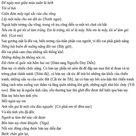
Để ngày mai giữa mùa xuân lả lướt
Tôi sẽ hái
Giữa đám mây ngũ sắc của cầu vồng
Lấy một mầu cho em dệt áo
{Nước ngọt}.
Ngoài hiện tượng cầu vồng, trong vũ trụ cũng diễn ra một trò chơi cút bắt:
Nếu em là gió tôi sẽ làm trăng. Em là trăng, tôi sẽ là mây. Nếu em là mây, tôi sẽ làm gió
thổi
. {Gọi em}
Sau gương mặt là đôi vai, biểu tượng của thân phận con người, vì đôi vai phải gánh nặng:
Tiếng hát buồn đè xuống nặng đôi vai
{Bây giờ},
đôi vai phải cam chịu những nỗi thống khổ:
Những thằng ăn không nói có,
Đã chém tổ quốc nát bằm hai vai
{Đám tang Nguyễn Duy Diễn}.
Bàn tay có nhiều chức năng. Có bàn tay phẫn nộ ném đá để đập tan mọi thứ tệ đoan và tự
trừng phạt chính mình {Ném đá}, có bàn tay cắt tóc để trút bỏ những tàn khốc của chiến
tranh, những xấu xa của cuộc đời {Cắt tóc ăn Tết}, lại có bàn tay bôi xóa hận thù chiến tranh
bằng cách ném xuống vực thẳm và lãng quên những khí giới, những ngôi nhà bốc cháy {Vết
sẹo}. Bàn tay là nguồn tình cảm, yêu thương hay thù ghét đều được thể hiện qua bàn tay.
Bàn tay hứa hẹn tình yêu:
Mỗi ngón tay em
Anh vẫn gọi là một cửa đào nguyên
. {Có phải em về đêm nay}
Và khi tình yêu đã đến:
Người ta làm thế nào cắt được
Bốn bàn tay chim khuyên.
{Nga}
Nỗi xúc động cũng được bàn tay diễn đạt:
Bước chân gần lại,