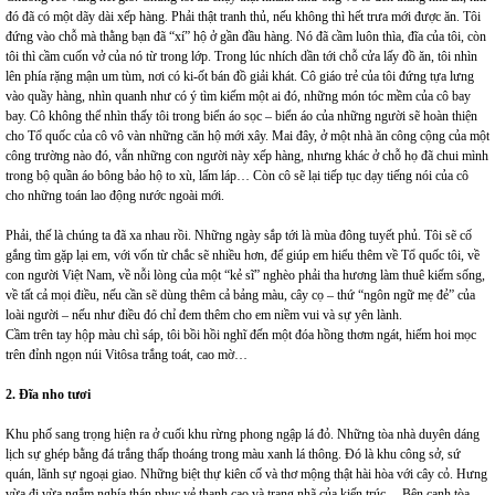
đó đã có một dãy dài xếp hàng. Phải thật tranh thủ, nếu không thì hết trưa mới được ăn. Tôi
đứng vào chỗ mà thằng bạn đã “xí” hộ ở gần đầu hàng. Nó đã cầm luôn thìa, đĩa của tôi, còn
tôi thì cầm cuốn vở của nó từ trong lớp. Trong lúc nhích dần tới chỗ cửa lấy đồ ăn, tôi nhìn
lên phía rặng mận um tùm, nơi có ki-ốt bán đồ giải khát. Cô giáo trẻ của tôi đứng tựa lưng
vào quầy hàng, nhìn quanh như có ý tìm kiếm một ai đó, những món tóc mềm của cô bay
bay. Cô không thể nhìn thấy tôi trong biển áo sọc – biển áo của những người sẽ hoàn thiện
cho Tổ quốc của cô vô vàn những căn hộ mới xây. Mai đây, ở một nhà ăn công cộng của một
công trường nào đó, vẫn những con người này xếp hàng, nhưng khác ở chỗ họ đã chui mình
trong bộ quần áo bông bảo hộ to xù, lấm láp… Còn cô sẽ lại tiếp tục dạy tiếng nói của cô
cho những toán lao động nước ngoài mới.
Phải, thế là chúng ta đã xa nhau rồi. Những ngày sắp tới là mùa đông tuyết phủ. Tôi sẽ cố
gắng tìm gặp lại em, với vốn từ chắc sẽ nhiều hơn, để giúp em hiểu thêm về Tổ quốc tôi, về
con người Việt Nam, về nỗi lòng của một “kẻ sĩ” nghèo phải tha hương làm thuê kiếm sống,
về tất cả mọi điều, nếu cần sẽ dùng thêm cả bảng màu, cây cọ – thứ “ngôn ngữ mẹ đẻ” của
loài người – nếu như điều đó chỉ đem thêm cho em niềm vui và sự yên lành.
Cầm trên tay hộp màu chì sáp, tôi bồi hồi nghĩ đến một đóa hồng thơm ngát, hiếm hoi mọc
trên đỉnh ngọn núi Vitôsa trắng toát, cao mờ…
2. Đĩa nho tươi
Khu phố sang trọng hiện ra ở cuối khu rừng phong ngập lá đỏ. Những tòa nhà duyên dáng
lịch sự ghép bằng đá trắng thấp thoáng trong màu xanh lá thông. Đó là khu công sở, sứ
quán, lãnh sự ngoại giao. Những biệt thự kiên cố và thơ mộng thật hài hòa với cây cỏ. Hưng
vừa đi vừa ngắm nghía thán phục vẻ thanh cao và trang nhã của kiến trúc… Bên cạnh tòa