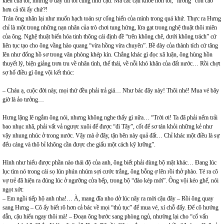
kiến của tôi, nhưng ở đây thì tôi cũng như cậu. Mà các cậu khỏe hơn tôi, “lương” còn cao
hơn cả tôi ấy chứ?!
Trán ông nhăn lại như muốn hạch toán sự cống hiến của mình trong quá khứ. Thực ra Hưng
chỉ là một trong những nạn nhân của trò chơi tung hứng, lừa gạt trong nghệ thuật thôi miên
của ông. Nghệ thuật biến hóa tinh thông cái định đề “trên không chê, dưới không trách” cứ
liên tục tạo cho ông vầng hào quang “vừa hồng vừa chuyên”. Bề dày của thành tích cứ tăng
lên như đống hồ sơ trong văn phòng khép kín. Chẳng khác gì đọc xã luận, ông hùng hồn
thuyết lý, biện giảng trơn tru về nhân tình, thế thái, về nỗi khó khăn của đất nước… Rồi chợt
sợ hố điều gì ông vội kết thúc:
– Cháu ạ, cuộc đời này, mọi thứ đều phải trả giá… Như bác đây này! Thôi nhé! Mua vé bây
giờ là ảo tưởng…
Hưng lặng lẽ ngắm ông nói, nhưng không nghe thấy gì nữa… “Trời ơi! Ta đã phải nếm trải
bao nhục nhã, phải vất vả ngược xuôi để được “đi Tây”, cốt để sơ tán khỏi những kẻ như
vậy nhung nhúc ở trong nước. Vậy mà ở đây, tận bên này quả đất… Chỉ khác một điều là sự
đểu cáng và thô bỉ không cần được che giấu một cách kỹ lưỡng”.
Hình như hiểu được phần nào thái độ của anh, ông biết phải dùng bộ mặt khác… Đang lúc
lục tìm nó trong cái sọ lún phún nhúm sợi cước trắng, ông bỗng ợ lên rồi thở phào. Té ra cô
vợ trẻ đã hiện ra đúng lúc ở ngưỡng cửa bếp, trong bộ “đào kép mới”. Ông vội kéo ghế, nói
ngọt xớt:
– Em ngồi tiếp hộ anh nha!… À, mang đĩa nho dở lúc nãy ra mời cậu đây – Rồi ông quay
sang Hưng – Cô ấy biết rõ hơn cả bác về mọi “thủ tục” để mua vé, xí chỗ đấy. Để cô hướng
dẫn, cậu hiểu ngay thôi mà! – Đoạn ông bước sang phòng ngủ, nhường lại cho “cố vấn