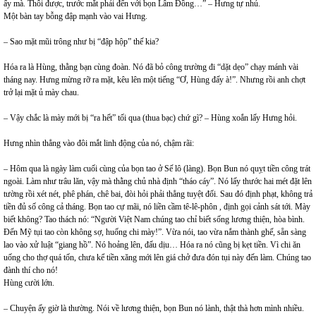
ấy mà. Thôi được, trước mắt phải đến với bọn Lâm Đồng…” – Hưng tự nhủ.
Một bàn tay bỗng đập mạnh vào vai Hưng.
– Sao mặt mũi trông như bị “đập hộp” thế kia?
Hóa ra là Hùng, thằng bạn cùng đoàn. Nó đã bỏ công trường đi “dặt dẹo” chạy mánh vài
tháng nay. Hưng mừng rỡ ra mặt, kêu lên một tiếng “Ơ, Hùng đấy à!”. Nhưng rồi anh chợt
trở lại mặt ủ mày chau.
– Vậy chắc là mày mới bị “ra hết” tối qua (thua bạc) chứ gì? – Hùng xoắn lấy Hưng hỏi.
Hưng nhìn thẳng vào đôi mắt linh động của nó, chậm rãi:
– Hôm qua là ngày làm cuối cùng của bọn tao ở Sế lô (làng). Bọn Bun nó quỵt tiền công trát
ngoài. Làm như trâu lăn, vậy mà thằng chủ nhà định “tháo cáy”. Nó lấy thước hai mét đặt lên
tường rồi xét nét, phê phán, chê bai, đòi hỏi phải thẳng tuyệt đối. Sau đó định phạt, không trả
tiền đủ số công cả tháng. Bọn tao cự mãi, nó liền cầm tê-lê-phôn , định gọi cảnh sát tới. Mày
biết không? Tao thách nó: “Người Việt Nam chúng tao chỉ biết sống lương thiện, hòa bình.
Đến Mỹ tụi tao còn không sợ, huống chi mày!”. Vừa nói, tao vừa nắm thành ghế, sẵn sàng
lao vào xử luật “giang hồ”. Nó hoảng lên, đấu dịu… Hóa ra nó cũng bị kẹt tiền. Vì chi ăn
uống cho thợ quá tốn, chưa kể tiền xăng mới lên giá chở đưa đón tụi này đến làm. Chúng tao
đành thí cho nó!
Hùng cười lớn.
– Chuyện ấy giờ là thường. Nói về lương thiện, bọn Bun nó lành, thật thà hơn mình nhiều.