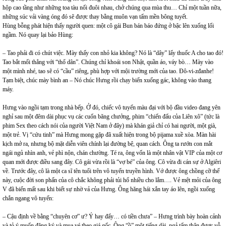
hộp cao tầng như những toa tàu nối đuôi nhau, chở chúng qua mùa thu… Chỉ một tuần nữa,
những súc vải vàng óng đó sẽ được thay bằng muôn vạn tấm mền bông tuyết.
Hùng bỗng phát hiện thấy người quen: một cô gái Bun bán báo đứng ở bậc lên xuống lối
ngầm. Nó quay lại bảo Hùng:
– Tao phải đi có chút việc. Mày thấy con nhỏ kia không? Nó là “dây” lấy thuốc A cho tao đó!
Tao bắt mối thẳng với “thổ dân”. Chúng chỉ khoái son Nhật, quần áo, váy bò… Mày vào
một mình nhé, tao sẽ có “cầu” riêng, phù hợp với mội trường mới của tao. Đô-vi-zđanhe!
Tạm biệt, chúc mày bình an – Nó chúc Hưng rồi chạy biến xuống gác, không vào thang
máy.
Hưng vào ngồi tạm trong nhà bếp. Ở đó, chiếc vô tuyến màu đại với bộ đầu video đang yên
nghỉ sau một đêm dài phục vụ các cuốn băng chưởng, phim “chiến đấu của Liên xô” (tức là
phim Sex theo cách nói của người Việt Nam ở đây) mà khán giả chỉ có hai người, một già,
một trẻ. Vị “cứu tinh” mà Hưng mong gặp đã xuất hiện trong bộ pijama xuề xòa. Màn hài
kịch mở ra, nhưng bộ mặt diễn viên chính lại đường bệ, quan cách. Ông ta rướn con mắt
ngái ngủ nhìn anh, vẻ phì nộn, chán chường. Té ra, ông vốn là một nhân vật VIP của một cơ
quan mới được điều sang đây. Cô gái vừa rồi là “vợ bé” của ông. Cô vừa đi cán sự ở Algiêri
về. Trước đây, cô là một ca sĩ tên tuổi trên vô tuyến truyền hình. Vớ được ông chồng cỡ thế
này, cuộc đời son phấn của cô chắc không phải tủi hổ nhiều cho lắm…. Vẻ mệt mỏi của ông
V đã biến mất sau khi biết sự nhờ vả của Hưng. Ông hăng hái xắn tay áo lên, ngồi xuống
chắn ngang vô tuyến:
– Cậu định về bằng “chuyên cơ” ư? Ý hay đấy… có tiền chưa” – Hưng trình bày hoàn cảnh
và tỏ ý muốn đăng ký và mua vé theo giá gốc. Ông “ồ” một tiếng dài, ngả tấm thân được vỗ