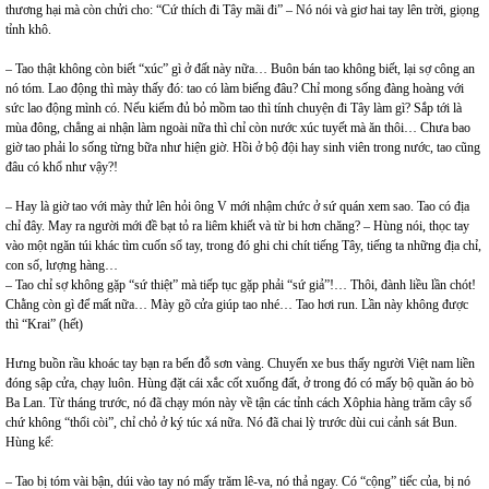
thương hại mà còn chửi cho: “Cứ thích đi Tây mãi đi” – Nó nói và giơ hai tay lên trời, giọng
tỉnh khô.
– Tao thật không còn biết “xúc” gì ở đất này nữa… Buôn bán tao không biết, lại sợ công an
nó tóm. Lao động thì mày thấy đó: tao có làm biếng đâu? Chỉ mong sống đàng hoàng với
sức lao động mình có. Nếu kiếm đủ bỏ mồm tao thì tính chuyện đi Tây làm gì? Sắp tới là
mùa đông, chẳng ai nhận làm ngoài nữa thì chỉ còn nước xúc tuyết mà ăn thôi… Chưa bao
giờ tao phải lo sống từng bữa như hiện giờ. Hồi ở bộ đội hay sinh viên trong nước, tao cũng
đâu có khổ như vậy?!
– Hay là giờ tao với mày thử lên hỏi ông V mới nhậm chức ở sứ quán xem sao. Tao có địa
chỉ đây. May ra người mới đề bạt tỏ ra liêm khiết và từ bi hơn chăng? – Hùng nói, thọc tay
vào một ngăn túi khác tìm cuốn sổ tay, trong đó ghi chi chít tiếng Tây, tiếng ta những địa chỉ,
con số, lượng hàng…
– Tao chỉ sợ không gặp “sứ thiệt” mà tiếp tục gặp phải “sứ giả”!… Thôi, đành liều lần chót!
Chằng còn gì để mất nữa… Mày gõ cửa giúp tao nhé… Tao hơi run. Lần này không được
thì “Krai” (hết)
Hưng buồn rầu khoác tay bạn ra bến đỗ sơn vàng. Chuyến xe bus thấy người Việt nam liền
đóng sập cửa, chạy luôn. Hùng đặt cái xắc cốt xuống đất, ở trong đó có mấy bộ quần áo bò
Ba Lan. Từ tháng trước, nó đã chạy món này về tận các tỉnh cách Xôphia hàng trăm cây số
chứ không “thổi còi”, chỉ chỏ ở ký túc xá nữa. Nó đã chai lỳ trước dùi cui cảnh sát Bun.
Hùng kể:
– Tao bị tóm vài bận, dúi vào tay nó mấy trăm lê-va, nó thả ngay. Có “cộng” tiếc của, bị nó