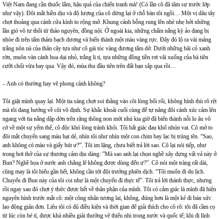
Việt Nam đang cần thuốc lắm, hậu quả của chiến tranh mà! (Có lần cô đã tâm sự trước lớp
như vậy). Đôi mắt hiền dịu và độ lượng của cô dừng lại ở chỗ bàn tôi ngồi… Một vị dâu tây
chợt thoảng qua cánh cửa kính to rộng mở. Khung cảnh bỗng rung lên nhè nhẹ bởi những
lần gió vô tư thổi từ thảo nguyên, đồng nội. Ở ngoài kia, những chấm nắng kỳ ảo đang bị
nhòe đi trên tấm thảm bạch dương và biến thành một màu vàng rực. Đây đó lộ ra vài mảng
trắng nõn nà của thân cây tựa như cô gái tóc vàng đương tắm dở. Dưới những bãi cỏ xanh
rờn, muôn vàn cánh hoa dại nhỏ, trắng li ti, tựa những đồng tiền rơi vãi xuống của bà tiên
cưỡi chổi vừa bay qua. Vậy đó, mùa thu đầu tiên trên đất bạn sắp qua rồi…
– Anh có thường hay vẽ phong cảnh không?
Tôi giật mình quay lại. Một tia sáng chợt soi thẳng vào cõi lòng bối rối, không hình thù rõ rệt
mà tôi đang hướng về cõi vô định. Sự khắc khoải cuối cùng để tự nâng đôi cánh xúc cảm lên
ngang với tia nắng dập dờn trên rặng thông non mới nhú kia giờ đã biến thành nỗi lo âu vô
cớ về một sự yếm thế, cô độc khó lòng tránh khỏi. Tôi bất giác đau khổ nhún vai. Cô mở to
đôi mắt chuyển sang màu hạt dẻ, nhìn tôi như nhìn một con chim bay lạc bị trúng tên. “Sao,
anh không có màu và giấy bút ư?”. Tôi im lặng, chưa biết trả lời sao. Cô lại nói tiếp, như
trong hơi thở của sự thương cảm dịu dàng: ”Mà sao anh lại chọn nghề xây dựng vất vả này ở
Bun? Nghề họa ở nước anh chẳng lẽ không được dùng đến ư?”. Cô nói một tràng rất dài,
cũng may là tôi hiểu gần hết, không cần tới đội trưởng phiên dịch. “Tôi muốn đi du lịch.
Chuyến đi Bun này của tôi coi như là một chuyến đi thực tế”. Tôi trả lời thành thực, nhưng
rồi ngay sau đó chợt ý thức được hết về thân phận của mình. Tôi có cảm giác là mình đã hiện
nguyên hình trước mắt cô: một công nhân tương lai, không, đúng hơn là một kẻ đi bán sức
lao động giản đơn. Liệu tôi có đủ điều kiện và thời gian để giải thích cho cô rõ: tôi đã cầm cọ
từ lúc còn bé tí, được khá nhiều giải thưởng vẽ thiếu nhi trong nước và quốc tế; khi đi lính