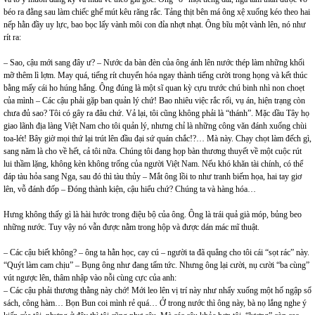
béo ra đằng sau làm chiếc ghế mút kêu răng rắc. Tảng thịt bên má ông xệ xuống kéo theo hai
nếp hằn đầy uy lực, bao bọc lấy vành môi con đỉa nhợt nhạt. Ông bĩu một vành lên, nó như
rít ra:
– Sao, cậu mới sang đây ư? – Nước da bàn đèn của ông ánh lên nước thép làm những khối
mỡ thêm lì lợm. May quá, tiếng rít chuyển hóa ngay thành tiếng cười trong họng và kết thúc
bằng mấy cái ho húng hắng. Ông đúng là một sĩ quan kỳ cựu trước chú binh nhì non choẹt
của mình – Các cậu phải gặp ban quản lý chứ! Bao nhiêu việc rắc rối, vụ án, hiện trạng còn
chưa đủ sao? Tôi có gây ra đâu chứ. Vả lại, tôi cũng không phải là “thánh”. Mặc dầu Tây họ
giao lãnh địa làng Việt Nam cho tôi quản lý, nhưng chỉ là những công văn đánh xuống chùi
toa-lét! Bây giờ mọi thứ lại trút lên đầu đại sứ quán chắc!?… Mà này. Chạy chọt làm đếch gì,
sang năm là cho về hết, cả tôi nữa. Chúng tôi đang họp bàn thương thuyết về một cuộc rút
lui thầm lặng, không kèn không trống của người Việt Nam. Nếu khó khăn tài chính, có thể
đáp tàu hỏa sang Nga, sau đó thì tàu thủy – Mắt ông lồi to như tranh biếm họa, hai tay giơ
lên, vỗ đánh đốp – Đóng thành kiện, cậu hiểu chứ? Chúng ta và hàng hóa…
Hưng không thấy gì là hài hước trong điệu bộ của ông. Ông là trái quả già móp, bủng beo
những nước. Tuy vậy nó vẫn được nằm trong hộp và được dán mác mĩ thuật.
– Các cậu biết không? – ông ta hằn học, cay cú – người ta đã quẳng cho tôi cái “sọt rác” này.
“Quýt làm cam chịu” – Bụng ông như đang tấm tức. Nhưng ông lại cười, nụ cười “ba cùng”
vút ngược lên, thâm nhập vào nỗi cùng cực của anh:
– Các cậu phải thương thằng này chớ! Mới leo lên vị trí này như nhẩy xuống một hố ngập sổ
sách, công hàm… Bọn Bun coi mình rẻ quá… Ở trong nước thì ông này, bà nọ lắng nghe ý