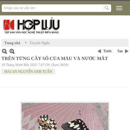
›
Trang nhà
Truyện Ngắn
Trước
Sau
TRÊN TỪNG CÂY SỐ CỦA MÁU VÀ NƯỚC MẮT
18 Tháng Mười Một 2025
7:07 CH
(Xem: 9659)
MAI AN NGUYỄN ANH TUẤN