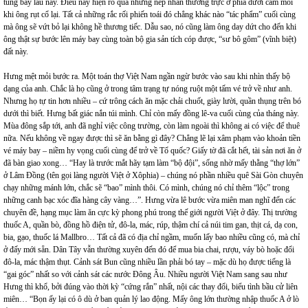
túng bấy lâu nay. Điều này hiện rõ qua những nếp nhăn thường trực ở phía dưới cằm mỗi
khi ông rụt cổ lại. Tất cả những rắc rối phiến toái đó chẳng khác nào “tác phẩm” cuối cùng
mà ông sẽ vứt bỏ lại không hề thương tiếc. Dẫu sao, nó cũng làm ông day dứt cho đến khi
ông thật sự bước lên máy bay cùng toàn bộ gia sản tích cóp được, “sư bô gôm” (vĩnh biệt)
đất này.
Hưng mệt mỏi bước ra. Một toán thợ Việt Nam ngần ngừ bước vào sau khi nhìn thấy bộ
dạng của anh. Chắc là họ cũng ở trong tâm trạng tự nóng ruột một tấm vé trở về như anh.
Nhưng họ tự tin hơn nhiều – cứ trông cách ăn mặc chải chuốt, giày lười, quần thụng trên bó
dưới thì biết. Hưng bất giác nắn túi mình. Chỉ còn mấy đồng lê-va cuối cùng của tháng này.
Mùa đông sắp tới, anh đã nghỉ việc công trường, còn làm ngoài thì không ai có việc để thuê
nữa. Nếu không về ngay được thì sẽ ăn bằng gì đây? Chẳng lẽ lại xâm phạm vào khoản tiền
vé máy bay – niềm hy vọng cuối cùng để trở về Tổ quốc? Giấy tờ đã cắt hết, tài sản nơi ăn ở
đã bàn giao xong… “Hay là trước mắt hãy tạm làm “bộ đội”, sống nhờ mấy thằng “thợ lớn”
ở Lâm Đồng (tên gọi làng người Việt ở Xôphia) – chúng nó phần nhiều quê Sài Gòn chuyên
chạy những mánh lớn, chắc sẽ “bao” mình thôi. Có mình, chúng nó chỉ thêm “lộc” trong
những canh bạc xóc đĩa hàng cây vàng…”. Hưng vừa lê bước vừa miên man nghĩ đến các
chuyên đề, hạng mục làm ăn cực kỳ phong phú trong thế giới người Việt ở đây. Thị trường
thuốc A, quần bò, đồng hồ điện tử, đô-la, mác, rúp, thậm chí cả núi tim gan, thịt cá, dạ con,
bia, gạo, thuốc lá Mallbro… Tất cả đã có địa chỉ ngầm, muốn lấy bao nhiều cũng có, mà chỉ
ở đấy mới sẵn. Dân Tây vẫn thường xuyên đến đó để mua bia chai, rượu, váy bò hoặc đổi
đô-la, mác thậm thụt. Cảnh sát Bun cũng nhiều lần phải bó tay – mặc dù họ được tiếng là
“gai góc” nhất so với cảnh sát các nước Đông Âu. Nhiều người Việt Nam sang sau như
Hưng thì khổ, bởi đúng vào thời kỳ “cứng rắn” nhất, nội các thay đổi, biểu tình bầu cử liên
miên… “Bọn ấy lại có ô dù ở ban quản lý lao động. Mấy ông lớn thường nhập thuốc A ở lò