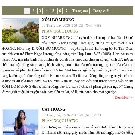
1
2
3
4
5
6
7
Trang sau
Trang cuối
XÓM BỜ MƯƠNG
30 Tháng Bảy 2026
1:56 CH
(Xem: 749)
PHẠM NGỌC LƯƠNG
XÓM BỜ MƯƠNG – Truyện thứ hai trong bộ ba "Tam Quan"
của Phạm Ngọc Lương. Hôm qua, chúng tôi giới thiệu CÁT
HOANG. Hôm nay là XÓM BỜ MƯƠNG – truyện ngắn thứ hai trong bộ ba Tam Quan
của nhà văn trẻ Phạm Ngọc Lương, từng đăng trên Hợp Lưu số 87 (2006). Hơn hai mươi
năm trước, nhà phê bình Thụy Khuê đã gọi đây là "một câu chuyện cổ tích kinh dị", nơi cái
chết của một dòng sông song hành với sự mục rữa của môi trường, sự tha hóa của con
người và số phận bi thảm của một đứa trẻ. Một truyện ngắn đầy chất thơ, nhưng càng đẹp
càng khiến người đọc rùng mình. Hai mươi năm đã trôi qua. Dòng sông trong truyện có còn
là một ẩn dụ của hôm nay? Xã hội Việt Nam đã thay đổi đến đâu trước những vấn đề mà
XÓM BỜ MƯƠNG đặt ra: môi trường, bạo lực, sự vô cảm, và phẩm giá con người? Chúng
tôi xin giới thiệu lại truyện ngắn này. Câu trả lời, có lẽ, xin dành cho mỗi bạn đọc.
Đọc thêm
CÁT HOANG
29 Tháng Bảy 2026
3:34 CH
(Xem: 815)
PHẠM NGỌC LƯƠNG
Có những tác phẩm không thuộc về một thời điểm. Chúng lặng
lẽ nằm lại trên trang giấy nhiều năm, rồi một ngày nào đó bỗng