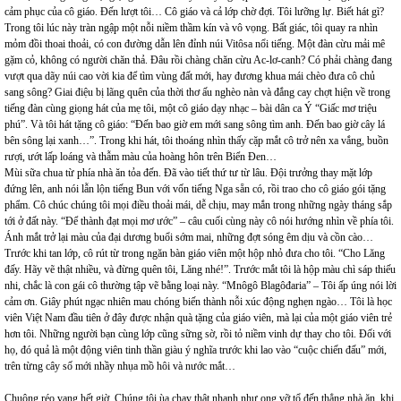
cảm phục của cô giáo. Đến lượt tôi… Cô giáo và cả lớp chờ đợi. Tôi lưỡng lự. Biết hát gì?
Trong tôi lúc này tràn ngập một nỗi niềm thầm kín và vô vọng. Bất giác, tôi quay ra nhìn
mỏm đồi thoai thoải, có con đường dẫn lên đỉnh núi Vitôsa nổi tiếng. Một đàn cừu mải mê
gặm cỏ, không có người chăn thả. Đâu rồi chàng chăn cừu Ac-lơ-canh? Có phải chàng đang
vượt qua dãy núi cao vời kia để tìm vùng đất mới, hay đương khua mái chèo đưa cô chủ
sang sông? Giai điệu bị lãng quên của thời thơ ấu nghèo nàn và đắng cay chợt hiện về trong
tiếng đàn cùng giọng hát của mẹ tôi, một cô giáo dạy nhạc – bài dân ca Ý “Giấc mơ triệu
phú”. Và tôi hát tặng cô giáo: “Đến bao giờ em mới sang sông tìm anh. Đến bao giờ cây lá
bên sông lại xanh…”. Trong khi hát, tôi thoáng nhìn thấy cặp mắt cô trở nên xa vắng, buồn
rượi, ướt lấp loáng và thẫm màu của hoàng hôn trên Biển Đen…
Mùi sữa chua từ phía nhà ăn tỏa đến. Đã vào tiết thứ tư từ lâu. Đội trưởng thay mặt lớp
đứng lên, anh nói lẫn lộn tiếng Bun với vốn tiếng Nga sẵn có, rồi trao cho cô giáo gói tặng
phẩm. Cô chúc chúng tôi mọi điều thoải mái, dễ chịu, may mắn trong những ngày tháng sắp
tới ở đất này. “Để thành đạt mọi mơ ước” – câu cuối cùng này cô nói hướng nhìn về phía tôi.
Ánh mắt trở lại màu của đại dương buổi sớm mai, những đợt sóng êm dịu và cồn cào…
Trước khi tan lớp, cô rút từ trong ngăn bàn giáo viên một hộp nhỏ đưa cho tôi. “Cho Lăng
đấy. Hãy vẽ thật nhiều, và đừng quên tôi, Lăng nhé!”. Trước mắt tôi là hộp màu chì sáp thiếu
nhi, chắc là con gái cô thường tập vẽ bằng loại này. “Mnôgô Blagôđaria” – Tôi ấp úng nói lời
cảm ơn. Giây phút ngạc nhiên mau chóng biến thành nỗi xúc động nghẹn ngào… Tôi là học
viên Việt Nam đầu tiên ở đây được nhận quà tặng của giáo viên, mà lại của một giáo viên trẻ
hơn tôi. Những người bạn cùng lớp cũng sững sờ, rồi tỏ niềm vinh dự thay cho tôi. Đối với
họ, đó quả là một động viên tinh thần giàu ý nghĩa trước khi lao vào “cuộc chiến đấu” mới,
trên từng cây số mới nhầy nhụa mồ hôi và nước mắt…
Chuông réo vang hết giờ. Chúng tôi ùa chạy thật nhanh như ong vỡ tổ đến thẳng nhà ăn, khi