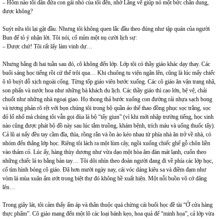
– Hôm nào tôi dẫn đứa con gái nhỏ của tôi đến, nhờ Lăng vẽ giúp nó một bức chân dung,
được không?
Suýt nữa tôi lại gật đầu. Nhưng tôi không quen lắc đầu theo đúng như tập quán của người
Bun để tỏ ý nhận lời. Tôi nói, cố mỉm một nụ cười lịch sự:
– Được chứ! Tôi rất lấy làm vinh dự…
Nhưng bẵng đi hai tuần sau đó, cô không đến lớp. Lớp tôi có thầy giáo khác dạy thay. Các
buổi sáng học tiếng rồi cứ thế trôi qua… Khi chuông tu viện ngân lên, cũng là lúc mấy chiếc
ô tô buýt đỗ xịch ngoài cổng. Từng tốp giáo viên bước xuống. Các cô giáo ăn vận trang nhã,
son phấn và nước hoa như những bà khách du lịch. Các thầy giáo thì cao lớn, bệ vệ, chải
chuốt như những nhà ngoại giao. Họ thong thả bước xuống con đường rải nhựa sạch bong
và tương phản rõ rệt với bọn chúng tôi trong bộ quần áo thể thao đồng phục sọc trắng, sọc
đỏ lố nhố mà chúng tôi vẫn gọi đùa là bộ “tẩy giun” (vì khi mới nhập trường tiếng, học sinh
nào cũng được phát bộ đồ này sau lúc tắm truồng, khám bệnh, trích máu và uống thuốc tẩy).
Cả lũ ai nấy đều tay cầm đĩa, thìa, rồng rắn và ồn ào kéo nhau từ phía nhà ăn trở về nhà, có
nhóm đến thẳng lớp học. Riêng tôi lách ra một lùm cây, ngồi xuống chiếc ghế gỗ chôn liền
vào thảm cỏ. Lúc ấy, hàng thùy dương như vừa dạo một hòa âm đàn mát lạnh, cuốn theo
những chiếc lá to bằng bàn tay… Tôi dõi nhìn theo đoàn người đang đi về phía các lớp học,
cố tìm hình bóng cô giáo. Đã hơn mười ngày nay, cái vóc dáng kiêu sa và điềm đạm như
vòm lá mùa xuân ẩm ướt trong biệt thự đó không hề xuất hiện. Một nỗi buồn vô cớ dâng
lên…
Trong giây lát, tôi cảm thấy ấm áp và thân thuộc quá chừng cái buổi học đề tài “Ở cửa hàng
thực phẩm”. Cô giáo mang đến một lô các loại bánh kẹo, hoa quả để “minh họa”, cả lớp vừa