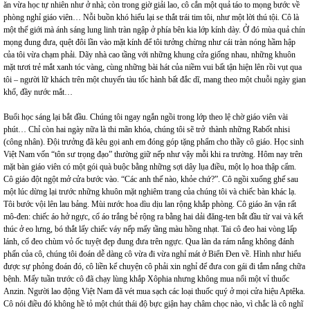
ăn vừa học tự nhiên như ở nhà; còn trong giờ giải lao, cô cắn một quả táo to mọng bước về
phòng nghỉ giáo viên… Nỗi buồn khó hiểu lại se thắt trái tim tôi, như một lời thú tội. Cô là
một thế giới mà ánh sáng lung linh tràn ngập ở phía bên kia lớp kính dày. Ở đó mùa quả chín
mọng đung đưa, quệt đôi lần vào mặt kính để tôi tưởng chừng như cái tràn nóng hầm hập
của tôi vừa chạm phải. Dãy nhà cao tầng với những khung cửa giống nhau, những khuôn
mặt tươi trẻ mắt xanh tóc vàng, cùng những bài hát của niềm vui bất tận hiện lên rồi vụt qua
tôi – người lữ khách trên một chuyến tàu tốc hành bất đắc dĩ, mang theo một chuỗi ngày gian
khổ, đầy nước mắt…
Buổi học sáng lại bắt đầu. Chúng tôi ngay ngắn ngồi trong lớp theo lệ chờ giáo viên vài
phút… Chỉ còn hai ngày nữa là thi mãn khóa, chúng tôi sẽ trở thành những Rabốt nhisi
(công nhân). Đội trưởng đã kêu gọi anh em đóng góp tặng phẩm cho thầy cô giáo. Học sinh
Việt Nam vốn “tôn sư trọng đạo” thường giữ nếp như vậy mỗi khi ra trường. Hôm nay trên
mặt bàn giáo viên có một gói quà buộc bằng những sợi dây lụa điều, một lọ hoa thập cẩm.
Cô giáo đột ngột mở cửa bước vào. “Các anh thế nào, khỏe chứ?”. Cô ngồi xuống ghế sau
một lúc dừng lại trước những khuôn mặt nghiêm trang của chúng tôi và chiếc bàn khác lạ.
Tôi bước vội lên lau bảng. Mùi nước hoa dìu dịu lan rộng khắp phòng. Cô giáo ăn vận rất
mô-đen: chiếc áo hở ngực, cổ áo trắng bẻ rộng ra bằng hai dải đăng-ten bắt đầu từ vai và kết
thúc ở eo lưng, bó thắt lấy chiếc váy nếp mấy tầng màu hồng nhạt. Tai cô đeo hai vòng lấp
lánh, cổ đeo chùm vỏ ốc tuyệt đẹp đung đưa trên ngực. Qua làn da rám nắng không đánh
phấn của cô, chúng tôi đoán dễ dàng cô vừa đi vừa nghỉ mát ở Biển Đen về. Hình như hiểu
được sự phỏng đoán đó, cô liền kể chuyện cô phải xin nghỉ để đưa con gái đi tắm nắng chữa
bệnh. Mấy tuần trước cô đã chạy lùng khắp Xôphia nhưng không mua nổi một vỉ thuốc
Anzin. Người lao động Việt Nam đã vét mua sạch các loại thuốc quý ở mọi cửa hiệu Aptêka.
Cô nói điều đó không hề tỏ một chút thái độ bực giận hay châm chọc nào, vì chắc là cô nghĩ