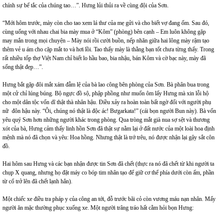
chính sự bế tắc của chúng tao…”. Hưng lủi thủi ra về cùng đội của Sơn.
“Mới hôm trước, mày còn cho tao xem lá thư của mẹ gửi và cho biết vợ đang ốm. Sau đó,
cùng uống với nhau chai bia mày mua ở “Kôm” (phòng) bên cạnh – Em luôn không gặp
may mắn trong mọi chuyện – Mày nói rồi cười buồn, nếp nhăn giữa hai lông mày rậm tạo
thêm vẻ u ám cho cặp mắt to và hơi lồi. Tao thấy mày là thằng bạn tốt chưa từng thấy. Trong
rất nhiều tốp thợ Việt Nam chỉ biết lo hầu bao, bia nhậu, bán Kôm và cờ bạc này, mày đã
sống thật đẹp…”.
Hưng bắt gặp đôi mắt xám đẫm lệ của bà lao công bên phòng của Sơn. Bà phân bua trong
một cử chỉ lúng búng. Bộ ngực đồ sộ, phập phồng như muốn ôm lấy Hưng mà xin lỗi hộ
cho một dân tộc vốn dĩ thật thà nhân hậu. Điều xảy ra hoàn toàn bất ngờ đối với người phụ
nữ đôn hậu này. “Ôi, chúng nó thật là độc ác! Bưgarkata!” (cái bọn người Bun này). Bà vốn
yêu quý Sơn hơn những người khác trong phòng. Qua tròng mắt già nua sợ sệt và thương
xót của bà, Hưng cảm thấy linh hồn Sơn đã thật sự nằm lại ở đất nước của một loài hoa định
mệnh mà nó đã chọn và yêu: Hoa hồng. Nhưng thật là trớ trêu, nó được nhận lại gậy sắt côn
đồ.
Hai hôm sau Hưng và các bạn nhận được tin Sơn đã chết (thực ra nó đã chết từ khi người ta
chụp X quang, nhưng họ đặt máy co bóp tim nhân tạo để giữ cơ thể phía dưới còn ấm, phần
từ cổ trở lên đã chết lạnh hẳn).
Một chiếc xe điều tra pháp y của công an tới, đỗ trước bãi cỏ còn vương máu nạn nhân. Mấy
người ăn mặc thường phục xuống xe. Một người trâng tráo hất cằm hỏi bọn Hưng: