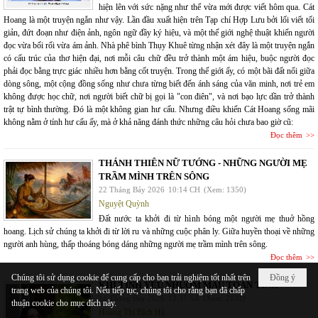
hiện lên với sức nặng như thể vừa mới được viết hôm qua. Cát
Hoang là một truyện ngắn như vậy. Lần đầu xuất hiện trên Tạp chí Hợp Lưu bởi lối viết tối
giản, đứt đoạn như điện ảnh, ngôn ngữ đầy ký hiệu, và một thế giới nghệ thuật khiến người
đọc vừa bối rối vừa ám ảnh. Nhà phê bình Thụy Khuê từng nhận xét đây là một truyện ngắn
có cấu trúc của thơ hiện đại, nơi mỗi câu chữ đều trở thành một ám hiệu, buộc người đọc
phải đọc bằng trực giác nhiều hơn bằng cốt truyện. Trong thế giới ấy, có một bãi đất nổi giữa
dòng sông, một cộng đồng sống như chưa từng biết đến ánh sáng của văn minh, nơi trẻ em
không được học chữ, nơi người biết chữ bị gọi là "con điên", và nơi bạo lực dần trở thành
trật tự bình thường. Đó là một không gian hư cấu. Nhưng điều khiến Cát Hoang sống mãi
không nằm ở tính hư cấu ấy, mà ở khả năng đánh thức những câu hỏi chưa bao giờ cũ:
Đọc thêm
THÁNH THIÊN NỮ TƯỚNG - NHỮNG NGƯỜI MẸ
TRẦM MÌNH TRÊN SÔNG
22 Tháng Bảy 2026
10:14 CH
(Xem: 1350)
Nguyệt Quỳnh
Đất nước ta khởi đi từ hình bóng một người mẹ thuở hồng
hoang. Lịch sử chúng ta khởi đi từ lời ru và những cuộc phân ly. Giữa huyền thoại về những
người anh hùng, thấp thoáng bóng dáng những người mẹ trầm mình trên sông.
Đọc thêm
Chúng tôi sử dụng cookie để cung cấp cho bạn trải nghiệm tốt nhất trên
Đồng ý
KHI TÌNH YÊU NHUỐM MÀU TOAN TÍNH
trang web của chúng tôi. Nếu tiếp tục, chúng tôi cho rằng bạn đã chấp
14 Tháng Bảy 2026
12:37 SA
(Xem: 2131)
thuận cookie cho mục đích này.
Hoàng Thị Bích Hà