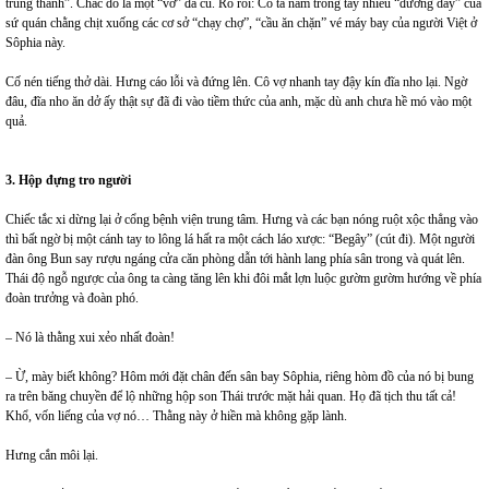
trung thành”. Chắc đó là một “vở” đã cũ. Rõ rồi: Cô ta nắm trong tay nhiều “đường dây” của
sứ quán chằng chịt xuống các cơ sở “chạy chợ”, “cầu ăn chặn” vé máy bay của người Việt ở
Sôphia này.
Cố nén tiếng thở dài. Hưng cáo lỗi và đứng lên. Cô vợ nhanh tay đậy kín đĩa nho lại. Ngờ
đâu, đĩa nho ăn dở ấy thật sự đã đi vào tiềm thức của anh, mặc dù anh chưa hề mó vào một
quả.
3. Hộp đựng tro người
Chiếc tắc xi dừng lại ở cổng bệnh viện trung tâm. Hưng và các bạn nóng ruột xộc thẳng vào
thì bất ngờ bị một cánh tay to lông lá hất ra một cách láo xược: “Begây” (cút đi). Một người
đàn ông Bun say rượu ngáng cửa căn phòng dẫn tới hành lang phía sân trong và quát lên.
Thái độ ngỗ ngược của ông ta càng tăng lên khi đôi mắt lợn luộc gườm gườm hướng về phía
đoàn trưởng và đoàn phó.
– Nó là thằng xui xẻo nhất đoàn!
– Ừ, mày biết không? Hôm mới đặt chân đến sân bay Sôphia, riêng hòm đồ của nó bị bung
ra trên băng chuyền để lộ những hộp son Thái trước mặt hải quan. Họ đã tịch thu tất cả!
Khổ, vốn liếng của vợ nó… Thằng này ở hiền mà không gặp lành.
Hưng cắn môi lại.