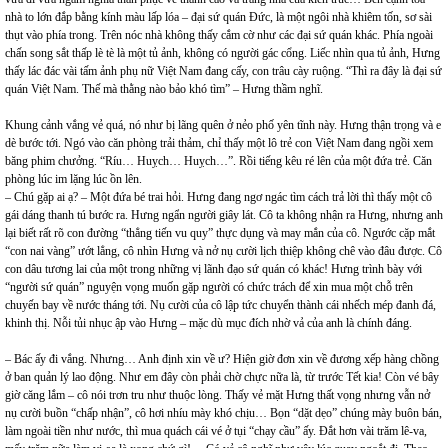
nhà to lớn đắp bằng kính màu lấp lóa – đại sứ quán Đức, là một ngôi nhà khiêm tốn, sơ sài
thụt vào phía trong. Trên nóc nhà không thấy cắm cờ như các đại sứ quán khác. Phía ngoài
chấn song sắt thấp lè tè là một tủ ảnh, không có người gác cổng. Liếc nhìn qua tủ ảnh, Hưng
thấy lác đác vài tấm ảnh phụ nữ Việt Nam đang cấy, con trâu cày ruộng. “Thì ra đây là đại sứ
quán Việt Nam. Thế mà thằng nào bảo khó tìm” – Hưng thầm nghĩ.
Khung cảnh vắng vẻ quá, nó như bị lãng quên ở nẻo phố yên tĩnh này. Hưng thận trọng và e
dè bước tới. Ngó vào căn phòng trải thảm, chỉ thấy một lô trẻ con Việt Nam đang ngồi xem
băng phim chưởng. “Ríu… Huỵch… Huỵch…”. Rồi tiếng kêu ré lên của một đứa trẻ. Căn
phòng lúc im lặng lúc ồn lên.
– Chú gặp ai ạ? – Một đứa bé trai hỏi. Hưng đang ngơ ngác tìm cách trả lời thì thấy một cô
gái dáng thanh tú bước ra. Hưng ngẩn người giây lát. Cô ta không nhận ra Hưng, nhưng anh
lại biết rất rõ con đường “thẳng tiến vu quy” thực dụng và may mắn của cô. Ngước cặp mắt
“con nai vàng” ướt lẳng, cô nhìn Hưng và nở nụ cười lịch thiệp không chê vào đâu được. Cô
con dâu tương lai của một trong những vị lãnh đạo sứ quán có khác! Hưng trình bày với
“người sứ quán” nguyện vọng muốn gặp người có chức trách để xin mua một chỗ trên
chuyến bay về nước tháng tới. Nụ cười của cô lập tức chuyển thành cái nhếch mép đanh đá,
khinh thị. Nỗi tủi nhục ập vào Hưng – mặc dù mục đích nhờ vả của anh là chính đáng.
– Bác ấy đi vắng. Nhưng… Anh định xin về ư? Hiện giờ đơn xin về đương xếp hàng chồng
ở ban quản lý lao động. Như em đây còn phải chờ chực nữa là, từ trước Tết kia! Còn vé bây
giờ căng lắm – cô nói trơn tru như thuộc lòng. Thấy vẻ mặt Hưng thất vọng nhưng vẫn nở
nụ cười buồn “chấp nhận”, cô hơi nhíu mày khó chịu… Bọn “dặt dẹo” chúng mày buôn bán,
làm ngoài tiền như nước, thì mua quách cái vé ở tụi “chạy cầu” ấy. Đắt hơn vài trăm lê-va,