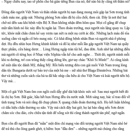
– Ngay chiều nay, tao sẽ phôn cho bà giáo tiếng Bun của nó, thế nào bà ấy cũng tới thăm nó!
Đông đảo người Việt Nam và thân nhân người bị nạn đang mong mỏi gặp lại Sơn trong tình
cảnh máu me, giập nát. Nhưng phòng Sơn nằm đã bị cửa chốt, then cài. Đây là nơi thứ hai
chở nó đến sau khi bệnh viện Bộ X Bun không nhận đêm hôm qua. Mọi cố gắng để chụp
một tấm hình nó lúc này đều bị ngăn lại. Theo đoàn trưởng, mọi người nín lặng quay ra. Lập
tức, khóe mắt chân chim kẻ say rượu rạn nứt ra một nụ cười ác độc. Những lạch máu đỏ tỏa
xuống cằm và ngấn cổ béo nung núc. Có khá đông bệnh nhân Bun và người nhà ở phòng
đợi. Họ đều nhìn bọn Hưng khinh khỉnh và đố kị như mỗi lần gặp người Việt Nam tại quầy
thực phẩm, cửa hàng dược… Lòng Hưng ngập tràn tủi hổ, đau đớn. Anh nhớ lại những điều
mà người cô từng học ở Nhạc viện Sôphia vẫn kể cho anh nghe… Thời đó, người mình mỗi
khi ra đường, trẻ con trông thấy cũng đứng lên, giơ tay chào “Khô Si Minh!”. Ai cũng kính
nể một dân tộc đánh Mỹ, thắng Mỹ. Rồi biểu tượng đứa con gái nuôi Việt Nam trong lòng
dân tộc Bungaria dưới sự bảo trợ của một bà mẹ – nữ nhà thơ Blaga Đimitrôva. Những bài
thơ và những cuốn sách của bà ta đã bắc nhịp cầu hữu ái cho Việt Nam và loài người tiến bộ.
Vậy mà…
Một cô gái Việt Nam ôm con ngồi cuối dẫy ghế dài bật khóc nức nở. Sau mọi người biết đó
là chị họ Sơn. Bất giác, hầu hết bọn Hưng đều ứa nước mắt. Mới sáng nay, bác sĩ trao đổi về
tình trạng Sơn và nói rằng đã chụp phim X quang chẩn đoán thương tích. Họ kết luận không
có dấu hiệu chấn thương sọ não. Vậy mà cách đây hai giờ, họ lại báo rằng nếu Sơn được
chăm sóc chu đáo, cứu chữa tận tình để sống sót thì cũng thành người tàn phế, ngớ ngẩn.
Bọn côn đồ người Bun đã “mần” một đòn chí mạng vào đối tượng người Việt Nam nhỏ bé
để trả thù cho lòng ganh ghét, tị hiềm: bọn “đầu đen” – những người mà chúng cho rằng