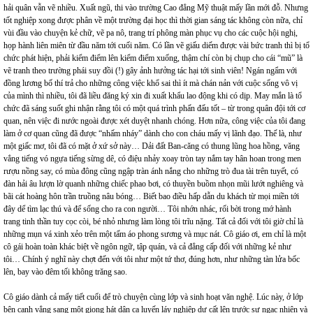
hải quân vẫn vẽ nhiều. Xuất ngũ, thi vào trường Cao đẳng Mỹ thuật mấy lần mới đỗ. Nhưng
tốt nghiệp xong được phân về một trường đại học thì thời gian sáng tác không còn nữa, chỉ
vùi đầu vào chuyện kẻ chữ, vẽ pa nô, trang trí phông màn phục vụ cho các cuộc hội nghị,
họp hành liên miên từ đầu năm tới cuối năm. Có lần vẽ giấu diếm được vài bức tranh thì bị tổ
chức phát hiện, phải kiểm điểm lên kiểm điểm xuống, thậm chí còn bị chụp cho cái “mũ” là
vẽ tranh theo trường phái suy đồi (!) gây ảnh hưởng tác hại tới sinh viên! Ngán ngẩm với
đồng lương bố thí trả cho những công việc khổ sai thì ít mà chán nản với cuộc sống vô vị
của mình thì nhiều, tôi đã liều đăng ký xin đi xuất khẩu lao động khi có dịp. May mắn là tổ
chức đã sáng suốt ghi nhận rằng tôi có một quá trình phấn đấu tốt – từ trong quân đội tới cơ
quan, nên việc đi nước ngoài được xét duyệt nhanh chóng. Hơn nữa, công việc của tôi đang
làm ở cơ quan cũng đã được “nhấm nháy” dành cho con cháu mấy vị lãnh đạo. Thế là, như
một giấc mơ, tôi đã có mặt ở xứ sở này… Dải đất Ban-căng có thung lũng hoa hồng, văng
vẳng tiếng vó ngựa tiếng sừng dê, có điệu nhảy xoay tròn tay nắm tay hân hoan trong men
rượu nồng say, có mùa đông cũng ngập tràn ánh nắng cho những trò đua tài trên tuyết, có
đàn hải âu lượn lờ quanh những chiếc phao bơi, có thuyền buồm nhọn mũi lướt nghiêng và
bãi cát hoàng hôn trần truồng nâu bóng… Biết bao điều hấp dẫn du khách từ mọi miền tới
đây dể tìm lạc thú và để sống cho ra con người… Tôi nhớn nhác, rối bời trong mớ hành
trang tinh thần tuy cọc còi, bé nhỏ nhưng làm lòng tôi trĩu nặng. Tất cả đối với tôi giờ chỉ là
những mụn vá xinh xẻo trên một tấm áo phong sương và mục nát. Cô giáo ơi, em chỉ là một
cô gái hoàn toàn khác biệt về ngôn ngữ, tập quán, và cả đẳng cấp đối với những kẻ như
tôi… Chính ý nghĩ này chợt đến với tôi như một tứ thơ, đúng hơn, như những tàn lửa bốc
lên, bay vào đêm tối không trăng sao.
Cô giáo dành cả mấy tiết cuối để trò chuyện cùng lớp và sinh hoạt văn nghệ. Lúc này, ở lớp
bên cạnh vẳng sang một giọng hát dân ca luyến láy nghiệp dư cất lên trước sự ngạc nhiên và