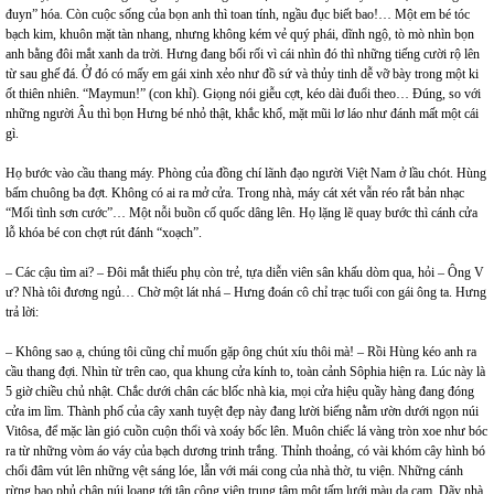
đuyn” hóa. Còn cuộc sống của bọn anh thì toan tính, ngầu đục biết bao!… Một em bé tóc
bạch kim, khuôn mặt tàn nhang, nhưng không kém vẻ quý phái, dĩnh ngộ, tò mò nhìn bọn
anh bằng đôi mắt xanh da trời. Hưng đang bối rối vì cái nhìn đó thì những tiếng cười rộ lên
từ sau ghế đá. Ở đó có mấy em gái xinh xẻo như đồ sứ và thủy tinh dễ vỡ bày trong một ki
ốt thiên nhiên. “Maymun!” (con khỉ). Giọng nói giễu cợt, kéo dài đuổi theo… Đúng, so với
những người Âu thì bọn Hưng bé nhỏ thật, khắc khổ, mặt mũi lơ láo như đánh mất một cái
gì.
Họ bước vào cầu thang máy. Phòng của đồng chí lãnh đạo người Việt Nam ở lầu chót. Hùng
bấm chuông ba đợt. Không có ai ra mở cửa. Trong nhà, máy cát xét vẫn réo rắt bản nhạc
“Mối tình sơn cước”… Một nỗi buồn cố quốc dâng lên. Họ lặng lẽ quay bước thì cánh cửa
lỗ khóa bé con chợt rút đánh “xoạch”.
– Các cậu tìm ai? – Đôi mắt thiếu phụ còn trẻ, tựa diễn viên sân khấu dòm qua, hỏi – Ông V
ư? Nhà tôi đương ngủ… Chờ một lát nhá – Hưng đoán cô chỉ trạc tuổi con gái ông ta. Hưng
trả lời:
– Không sao ạ, chúng tôi cũng chỉ muốn gặp ông chút xíu thôi mà! – Rồi Hùng kéo anh ra
cầu thang đợi. Nhìn từ trên cao, qua khung cửa kính to, toàn cảnh Sôphia hiện ra. Lúc này là
5 giờ chiều chủ nhật. Chắc dưới chân các blốc nhà kia, mọi cửa hiệu quầy hàng đang đóng
cửa im lìm. Thành phố của cây xanh tuyệt đẹp này đang lười biếng nằm ườn dưới ngọn núi
Vitôsa, để mặc làn gió cuồn cuộn thổi và xoáy bốc lên. Muôn chiếc lá vàng tròn xoe như bóc
ra từ những vòm áo váy của bạch dương trinh trắng. Thỉnh thoảng, có vài khóm cây hình bó
chổi đâm vút lên những vệt sáng lóe, lẫn với mái cong của nhà thờ, tu viện. Những cánh
rừng bao phủ chân núi loang tới tận công viên trung tâm một tấm lưới màu da cam. Dãy nhà