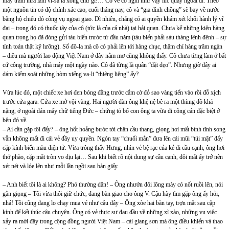
mấy trăm nữa làm vi-sa là xong chứ gì!… Có vẻ cô nghĩ như vậy lúc quay ngoắt đi. Theo
một nguồn tin có độ chính xác cao, cuối tháng nay, cô và “gia đình chồng” sẽ bay về nước
bằng hộ chiếu đỏ công vụ ngoại giao. Dĩ nhiên, chẳng có ai quyền khám xét khối hành lý vĩ
đại – trong đó có thuốc tây của cô (tức là của cả nhà) tại hải quan. Chưa kể những kiện hàng
quan trọng họ đã đóng gửi tàu biển trước từ đầu năm (tàu biển phải sáu tháng lênh đênh – sự
tính toán thật kỹ lưỡng). Số đô-la mà cô có phải lên tới hàng chục, thậm chí hàng trăm ngàn
– điều mà người lao động Việt Nam ở đây nằm mơ cũng không thấy. Cô chưa từng làm ở bất
cứ công trường, nhà máy một ngày nào. Cô đã từng là quân “dặt dẹo”. Nhưng giờ đây ai
dám kiếm soát những hòm xiểng va-li “thiêng liêng” ấy?
Vừa lúc đó, một chiếc xe hơi đen bóng đằng trước cắm cờ đỏ sao vàng tiến vào rồi đỗ xịch
trước cửa gara. Cửa xe mở vội vàng. Hai người đàn ông khệ nệ bê ra một thùng đồ khá
nặng, ở ngoài dán mấy chữ tiếng Đức – chứng tỏ bố con ông ta vừa đi công cán đặc biệt ở
bên đó về.
– Ai cần gặp tôi đấy? – ông hốt hoảng bước tới chân cầu thang, giọng hơi mất bình tĩnh song
vẫn không mất đi cái vẻ đầy uy quyền. Ngón tay “chuối mắn” đưa lên cái mũi “túi mật” đẩy
cặp kính biến màu điện tử. Vừa trông thấy Hưng, nhìn vẻ bệ rạc của kẻ đi cầu cạnh, ông hơi
thở phào, cặp mắt tròn vo dịu lại… Sau khi biết rõ nội dung sự cầu cạnh, đôi mắt ấy trở nên
xét nét và lóe lên như mỗi lần ngồi sau bàn giấy.
– Anh biết tôi là ai không? Phó thường dân! – Ông nhướn đôi lông mày có nốt ruồi lên, nói
gằn giọng – Tôi vừa thôi giữ chức, đang bàn giao cho ông V. Cậu hãy tìm gặp ông ấy hỏi,
nhá! Tôi cũng đang lo chạy mua vé như cậu đây – Ông xòe hai bàn tay, trợn mắt sau cặp
kính để kết thúc câu chuyện. Ông có vẻ thực sự đau đầu về những xì xào, những vụ việc
xảy ra mới đây trong cộng đồng người Việt Nam – cái giang sơn mà ông điều khiển và thao