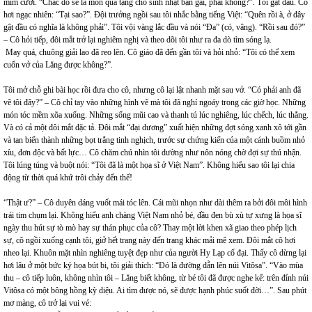
mỉm cười. “Chắc đó sẽ là món quà tặng cho sinh nhật bạn gái, phải không?”. Tôi gật đầu. Cô
hơi ngạc nhiên: “Tại sao?”. Đội trưởng ngồi sau tôi nhắc bằng tiếng Việt: “Quên rồi à, ở đây
gật đầu có nghĩa là không phải”. Tôi vội vàng lắc đầu và nói “Đa” (có, vâng). “Rồi sau đó?”
– Cô hỏi tiếp, đôi mắt trở lại nghiêm nghị và theo dõi tôi như ra đa dò tìm sóng lạ.
May quá, chuông giải lao đã reo lên. Cô giáo đã đến gần tôi và hỏi nhỏ: “Tôi có thể xem
cuốn vở của Lăng được không?”.
Tôi mở chỗ ghi bài học rồi đưa cho cô, nhưng cô lại lật nhanh mặt sau vở. “Có phải anh đã
vẽ tôi đây?” – Cô chỉ tay vào những hình vẽ mà tôi đã nghí ngoáy trong các giờ học. Những
món tóc mềm xõa xuống. Những sống mũi cao và thanh tú lúc nghiêng, lúc chếch, lúc thẳng.
Và có cả một đôi mắt đặc tả. Đôi mắt “đại dương” xuất hiện những đợt sóng xanh xô tới gần
và tan biến thành những bọt trắng tinh nghịch, trước sự chứng kiến của một cánh buồm nhỏ
xíu, đơn độc và bất lực… Cô chăm chú nhìn tôi dường như nôn nóng chờ đợi sự thú nhận.
Tôi lúng túng và buột nói: “Tôi đã là một họa sĩ ở Việt Nam”. Không hiểu sao tôi lại chia
động từ thời quá khứ trôi chảy đến thế!
“Thật ư?” – Cô duyên dáng vuốt mái tóc lên. Cái mũi nhọn như dài thêm ra bởi đôi môi hình
trái tim chụm lại. Không hiểu anh chàng Việt Nam nhỏ bé, đầu đen bù xù tự xưng là họa sĩ
ngày thu hút sự tò mò hay sự thán phục của cô? Thay một lời khen xã giao theo phép lịch
sự, cô ngồi xuống cạnh tôi, giở hết trang này đến trang khác mải mê xem. Đôi mắt cô hơi
nheo lại. Khuôn mặt nhìn nghiêng tuyệt đẹp như của người Hy Lạp cổ đại. Thấy cô dừng lại
hơi lâu ở một bức ký họa bút bi, tôi giải thích: “Đó là đường dẫn lên núi Vitôsa”. “Vào mùa
thu – cô tiếp luôn, không nhìn tôi – Lăng biết không, từ bé tôi đã được nghe kể: trên đỉnh núi
Vitôsa có một bông hồng kỳ diệu. Ai tìm được nó, sẽ được hạnh phúc suốt đời…”. Sau phút
mơ màng, cô trở lại vui vẻ: