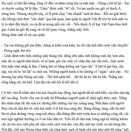
thu sạch cả tiền lẫn hàng, tống vô đồn và đánh sưng tím cả mặt mày – Hùng cười hỉ hả – Tao
có duyên xuống Sế lô lắm. “Gặm” được mấy “tờ” rồi. Vợ tao muốn tao gửi về thuốc A,
trúng hơn. Nhưng chuyến này, có lẽ phải chạy “cầu nhanh” mới ăn thua – Rồi nó giải thích
cho Hưng cách thức “che chắn” qua hải quan, ban quản lý người Việt để trót lọt mỗi một va
ly to nhét đầy thuốc và cài đô-la trong mỗi súc vải – Nếu thuốc A về kịp Việt Nam theo thời
giá, ở nhà lại gửi đô sang và cứ thế quay vòng, chẳng mấy chốc.
Hùng nháy mắt vỗ túi sau quần.
– Tại sao không gửi tàu biển, chẳng ai kiểm soát kiện, họ chỉ cần tính tiền cước vận chuyển?
– Hưng ngây thơ hỏi.
– Lênh đênh trên biển những mấy tháng trời, đồng tiền nằm chết không sinh lợi, hơn nữa,
mặc dù có người nhét thuốc vô tủ lạnh, gói vào mấy vỏ chăn dày mà vẫn mốc, chảy nước.
Hơi mặn xâm nhập lẹ lắm. Chẳng thà cứ hàng không mà “qua cầu”. Ít khi bị gió bay, cầu
sập, mà chỉ bị “túi lật” ra chút xíu. Những người buôn sỉ họ không có “ngán” cách này – Nó
thương hại nhìn Hưng nói tiếp – Thế thời phải thế… Bé thì ăn bé, lớn ăn lớn. Thằng nào
sống bằng sức thì khổ. Làm thợ ráo mồ hôi là hết tiền à!
Cứ thế, vừa đi nhẩn nha vừa nói chuyện bao đồng, hai người đã tới một blốc của khu nhà tập
thể cao tầng. Trước cửa vào là mấy bà Đômakin (người quản lý nhà) ngồi thêu, móc. Nắng
thu nhàn nhạt rắc lên mái tóc dương liễu những vảy bạc mỏng tang. Một đám cưới người
Bun vừa đi nhà thờ về, trên hai chiếc ô tô kết hoa sóng đôi. Hàng thông, tùng, trắc bá nhô
lên từ phía đường vòng cung trải nhựa, dẫn thẳng đến một vườn hoa có những vòng sắt, cột
treo ngộ nghĩnh thường có ở các khu dân cư. Trên lối đi râm mát, bóng ngả từ những khóm
cây du lòa xòa, một phụ nữ cầm cuốn sách vừa đọc vừa đẩy một tay chiếc xe nôi bóng lộn.
Nơi đây, chỗ nào Hưng cũng thấy cái công thức sạch sẽ bình yên này như một lối sống “mô-