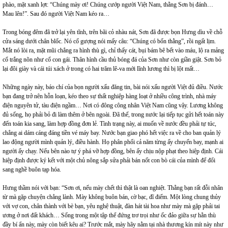
phào, mặt xanh lợt: “Chúng mày ơi! Chúng cướp người Việt Nam, thằng Sơn bị đánh…
Mau lên!”. Sau đó người Việt Nam kéo ra…
Trong bóng đêm đã trở lại yên tĩnh, trên bãi cỏ nhàu nát, Sơn đã được bọn Hưng dìu về chỗ
cửa sáng dưới chân blốc. Nó cố gượng nói mấy câu: “Chúng có bốn thằng”, rồi ngất lịm.
Mắt nó lòi ra, mặt mũi chẳng ra hình thù gì, chỉ thấy cát, bụi bám bê bết vào máu, lộ ra mảng
cổ trắng nõn như cổ con gái. Thân hình cầu thủ bóng đá của Sơn như còn giần giật. Sơn bỏ
lại đôi giày và cái túi xách ở trong có hai trăm lê-va mới lĩnh lương thì bị lột mất…
Những ngày này, báo chí của bọn người xấu đăng tin, bài nói xấu người Việt đủ điều. Nước
bạn đang trở nên hỗn loạn, kéo theo sự thất nghiệp hàng loạt ở nhiều công trình, nhà máy
điện nguyên tử, tàu điện ngầm… Nơi có đông công nhân Việt Nam cũng vậy. Lương không
đủ sống, họ phải bỏ đi làm thêm ở bên ngoài. Đã thế, trong nước lại tiếp tục gửi hết toán này
đến toán kia sang, làm hợp đồng đơn lẻ. Tình trạng này, ai muốn về nước đều phải tự túc,
chẳng ai dám cáng đáng tiền vé máy bay. Nước bạn giao phó hết việc ra về cho ban quản lý
lao động người mình quản lý, điều hành. Họ phân phối cả năm từng ấy chuyến bay, mạnh ai
người ấy chạy. Nếu bên nào tự ý phá vỡ hợp đồng, bên ấy chịu nộp phạt theo hiệp định. Cái
hiệp định được ký kết với một chủ nông sắp sửa phải bán nốt con bò cái của mình để đổi
sang nghề buôn tạp hóa.
Hưng thầm nói với bạn: “Sơn ơi, nếu mày chết thì thật là oan nghiệt. Thằng bạn rất đỗi nhân
từ mà gặp chuyện chẳng lành. Mày không buôn bán, cờ bạc, đĩ điếm. Một lòng chung thủy
với vợ con, chân thành với bè bạn, yêu nghệ thuật, đàn hát tài hoa như mày mà gặp phải tai
ương ở nơi đất khách… Sống trong một tập thể đứng trơ trọi như ốc đảo giữa sự hằn thù
đầy bí ẩn này, mày còn biết kêu ai? Trước mắt, mày hãy nằm tại nhà thương kín mít này như