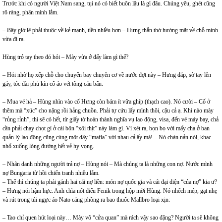
Trước khi có người Việt Nam sang, tụi nó có biết buôn lậu là gì đâu. Chúng yêu, ghét cũng
rõ ràng, phân minh lắm.
– Bây giờ lẽ phải thuộc về kẻ mạnh, tiền nhiều hơn – Hưng thẫn thờ hướng mặt về chỗ mình
vừa đi ra.
Hùng trỏ tay theo đó hỏi – Mày vừa ở đấy làm gì thế?
– Hỏi nhờ họ xếp chỗ cho chuyến bay chuyên cơ về nước đợt này – Hưng đáp, sờ tay lên
gáy, tóc dài phủ kín cổ áo vét tông cáu bẩn.
– Mua vé hả – Hùng nhìn vào cổ Hưng còn bám ít vữa ghíp (thạch cao). Nó cười – Cố ở
thêm mà “xúc” cho nặng rồi hẵng chuồn. Phải tự cứu lấy mình thôi, cậu cả ạ. Khi nào mày
“rủng rỉnh”, thì sẽ có hết, từ giấy tờ hoàn thành nghĩa vụ lao động, visa, đến vé máy bay, chả
cần phải chạy chọt gì ở cái bộn “xôi thịt” này làm gì. Vì xét ra, bọn bọ với mấy cha ở ban
quản lý lao động cũng cùng một dây “mafia” với nhau cả ấy mà! – Nó chán nản nói, khạc
nhổ xuống lòng đường hết vẻ hy vọng.
– Nhân danh những người trả nợ – Hùng nói – Mà chúng ta là những con nợ. Nước mình
nợ Bungaria từ hồi chiến tranh nhiều lắm.
– Thế thì chúng ta phải gánh hai cái nợ liền: món nợ quốc gia và cái đại diện “của nợ” kia ư?
– Hưng nói hậm hực. Anh chìa nốt điếu Fenik trong hộp mời Hùng. Nó nhếch mép, gạt nhẹ
và rút trong túi ngực áo Nato căng phồng ra bao thuốc Mallbro loại xịn:
– Tao chỉ quen hút loại này… Mày vô “cửa quan” mà rách vậy sao đặng? Người ta sẽ không