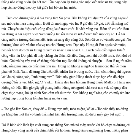
thằng nào cũng buôn lậu hết ráo! Lần này đòn lại trúng vào một kiến trúc sư trẻ, sang đây
hợp tác lao động theo ký kết giữa hai bộ của hai nước.
… Trên con đường vắng ở bìa trung tâm Sô phia. Bầu không khí dịu ướt của vùng ngoại ô
sau một trận mưa tháng năm. Buổi tối mọi ngày vào lúc 9 giờ đến 10 giờ, trời vẫn sáng mờ
mờ. Chuyến tàu điện cuối cùng dừng lại ở trạm chót. Khách vắng teo. Hôm đó chỉ còn Sơn
và Hùng là hai người Việt Nam xuống tàu rồi đi bộ về nơi ở cách bến một cây số. Cả hai
cùng mới ra trường đại học kiến trúc và sang đây cùng đợt. Sơn đã có vợ và một con gái. Nó
thường khoe ảnh và thư của vợ nó cho Hưng xem. Dạo này Hưng đi làm ngoài về muộn,
nên tối hôm đó Sơn rủ Hùng đi xem ca nhạc. Ban nhạc C.C.Catch biểu diễn ngoài trời ở
công viên Tự Do, phải đi mấy chặng tàu điện. Rất tiếc, đang xem thì trời đổ mưa, Sơn đòi về
luôn. Giá mà họ vẫy taxi về thẳng nhà như mọi lần thì không có chuyện… Sơn là người trầm
tính, sống nội tâm, có phần hơi nhu mì. Trông nó không ai ngờ đó là một cao thủ về môn
phái võ Nhất Nam, đã từng đấu biểu diễn nhiều lần ở trong nước. Tính cách Hùng thì ngược
lại: láu cá, xông xáo, “anh hùng rơm”. Điều này giúp Hùng thoát được bọn côn đồ chặn
đường ở lối rẽ vào blốc người Việt… Thằng đầu tiên hỏi xin Hùng thuốc Mallbrô, Hùng nói
không có. Hắn liền giơ gậy gỗ phang luôn. Hùng né người, chỉ xượt nhẹ vai, nó quay đầu
chạy thục mạng, bỏ lại mình Sơn cắm cúi đi trước. Sơn không nghĩ rằng còn có mấy tên lực
lưỡng nấp trong bóng tối phía hàng rào tu viện.
– Tao gào lên: Sơn ơi, chạy đi! – Hùng trợn mắt, méo miệng kể lại – Tao vẫn thấy nó đứng
gù lưng thủ một thế võ bình thản như trên đấu trường, mặc dù đã bị mấy gậy bất ngờ…
Đó là hình ảnh lành lặn cuối cùng của thằng Sơn mà nó thấy, trước khi bỏ chạy ra đường cái.
Hùng chạy vòng ra lối cửa chính blốc rồi hô hoán trong tâm trạng hoảng loạn, miệng phều