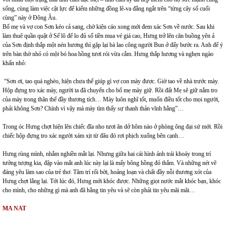
sống, cùng làm việc cật lực để kiếm những đồng lê-va đắng ngắt trên “từng cây số cuối
cùng” này ở Đông Âu.
Bố mẹ và vợ con Sơn kéo cả sang, chờ kiện cáo xong mới đem xác Sơn về nước. Sau khi
làm thuê quần quật ở Sế lô để lo đủ số tiền mua vé giá cao, Hưng trở lên căn buồng yên ả
của Sơn định thắp một nén hương thì gặp lại bà lao công người Bun ở đấy bước ra. Anh để ý
trên bàn thờ nhỏ có một bó hoa hồng tươi rói vừa cắm. Hưng thắp hương và nghẹn ngào
khấn nhỏ:
“Sơn ơi, tao quá nghèo, hiện chưa thể giúp gì vợ con mày được. Giờ tao về nhà trước mày.
Hộp đựng tro xác mày, người ta đã chuyển cho bố mẹ mày giữ. Rồi đất Mẹ sẽ giữ nắm tro
của mày trong thân thể đầy thương tích… Mày luôn nghĩ tốt, muốn điều tốt cho mọi người,
phải không Sơn? Chính vì vậy mà mày tìm thấy sự thanh thản vĩnh hằng”…
Trong óc Hưng chợt hiện lên chiếc đĩa nho tươi ăn dở hôm nào ở phòng ông đại sứ mới. Rồi
chiếc hộp đựng tro xác người xám xịt từ đâu đó rơi phịch xuống bên cạnh…
Hưng rùng mình, nhắm nghiền mắt lại. Nhưng giữa hai cái hình ảnh trái khoáy trong trí
tưởng tượng kia, đập vào mắt anh lúc này lại là mấy bông hồng đỏ thắm. Và những nét vẽ
đáng yêu làm sao của trẻ thơ. Tâm trí rối bời, hoảng loạn và chất đầy nỗi thương xót của
Hưng chợt lắng lại. Tới lúc đó, Hưng mới khóc được. Những giọt nước mắt khóc bạn, khóc
cho mình, cho những gì mà anh đã hằng tin yêu và sẽ còn phải tin yêu mãi mãi…
MA NAT