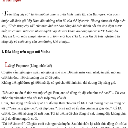
Truyện ngắn
T
“
rên từng cây số” là tên một bộ phim truyền hình nhiều tập của Bun-ga-ri vốn quen
thuộc với khán giả Việt Nam đầu những năm 80 của thế kỷ trước. Nhưng chưa tới thập niên
sau, “Trên từng cây số” của màn ảnh xứ hoa hồng đã biến thành nỗi ám ảnh đậm nước
mắt, và cả máu nữa của nhiều người Việt đi xuất khẩu lao động tại các nước Đông Âu.
Đây chỉ là vài mẩu chuyện do em trai tôi – một họa sĩ kể lại sau khi đã trải nghiệm trên
từng cây số cuối cùng của con đường khổ ải này…
1. Đóa hồng trên ngọn núi Vitôsa
L
–
ăng! Popturete (Lăng, nhắc lại!)
Cô giáo vẫn ngồi ngay ngắn, nói giọng nhỏ nhẹ. Đôi mắt màu xanh nhạt, ẩn giấu một nụ
cười kín đáo. Tôi cúi xuống tìm từ đã quên.
Không thể nghĩ được gì. Đôi mắt ấy cứ gợi cho tôi hình ảnh đại dương đầy nắng gió.
“Nếu anh muốn tỏ tình với một cô gái Bun, anh sẽ dùng từ, đặt câu như thế nào?” – Cô vừa
nhắc nhẹ vừa nhìn vào đôi môi mấp máy của tôi.
Chịu, chia động từ rắc rối quá! Tôi đỏ mặt thay cho câu trả lời. Chợt thoáng hiện ra trong óc
tôi từ “cửa hàng giày dép”, tôi đáp bừa: “Tôi sẽ mời cô ấy đến cửa hàng giày dép”. Cả lớp
cười ồ. Còn tôi lại càng đỏ mặt hơn. Tôi tự biết là đã chia động từ sai, nhưng đấy không phải
là lý do để mọi người cười.
“Có thể lắm chứ”. Cô giáo cười thật ngọt và duyên. Sau khi chữa lại cách chia động từ, cô lại