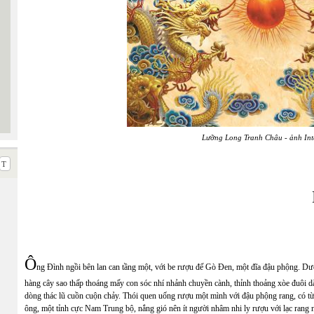
Lưỡng Long Tranh Châu - ảnh Int
Ô
ng Đình ngồi bên lan can tầng một, với be rượu đế Gò Đen, một đĩa đậu phộng. 
hàng cây sao thấp thoáng mấy con sóc nhí nhảnh chuyền cành, thỉnh thoảng xòe đuôi 
dòng thác lũ cuồn cuộn chảy. Thói quen uống rượu một mình với đậu phộng rang, có từ
ông, một tỉnh cực Nam Trung bộ, nắng gió nên ít người nhâm nhi ly rượu với lạc ran