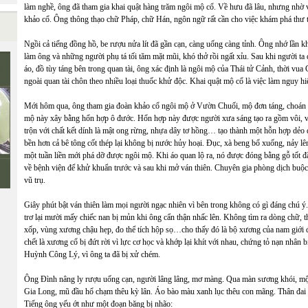
làm nghề, ông đã tham gia khai quật hàng trăm ngôi mộ cổ. Về hưu đã lâu, nhưng nhờ
khảo cổ. Ông thông thạo chữ Pháp, chữ Hán, ngôn ngữ rất cần cho việc khám phá thư t
Ngồi cả tiếng đồng hồ, be rượu nửa lít đã gần cạn, càng uống càng tỉnh. Ông nhớ lần kha
làm ông và những người phụ tá tối tăm mặt mũi, khó thở rồi ngất xỉu. Sau khi người 
áo, đồ tùy táng bên trong quan tài, ông xác định là ngôi mộ của Thái tử Cảnh, thời vua
ngoài quan tài chôn theo nhiều loại thuốc khử độc. Khai quật mộ cổ là việc làm nguy hiể
Mới hôm qua, ông tham gia đoàn khảo cổ ngôi mộ ở Vườn Chuối, mộ đơn táng, choán m
mộ này xây bằng hổn hợp ô đước. Hổn hợp này được người xưa sáng tạo ra gồm vôi, vỏ
trộn với chất kết dính là mật ong rừng, nhựa dây tơ hồng… tạo thành một hỗn hợp dẻo 
bền hơn cả bê tông cốt thép lại không bị nước hủy hoại. Đục, xà beng bổ xuống, nảy lên,
một tuần liền mới phá dỡ được ngôi mộ. Khi áo quan lộ ra, nó được đóng bằng gỗ tốt đ
về bệnh viện để khử khuẩn trước và sau khi mở ván thiên. Chuyên gia phòng dịch buộ
vũ trụ.
Giây phút bật ván thiên làm mọi người ngạc nhiên vì bên trong không có gì đáng chú ý.
trơ lại mười mấy chiếc nan bị mủn khi ông cẩn thận nhấc lên. Không tìm ra dòng chữ,
xốp, vùng xương chậu hẹp, đo thể tích hộp sọ…cho thấy đó là bộ xương của nam giới đã 
chết là xương cổ bị đứt rời vì lực cơ học và khớp lại khít với nhau, chứng tỏ nạn nhân 
Huỳnh Công Lý, vì ông ta đã bị xử chém.
Ông Đình nâng ly rượu uống cạn, người lâng lâng, mơ màng. Qua màn sương khói, mộ
Gia Long, mũ đầu hổ chạm thêu kỳ lân. Áo bào màu xanh lục thêu con mãng. Thân đa
Tiếng ông yếu ớt như một đoạn băng bị nhão: