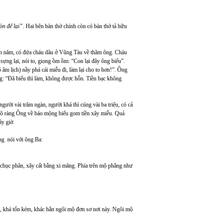
òn để lại”
. Hai bên bàn thờ chính còn có bàn thờ tả hữu
dăm năm, có đứa cháu dâu ở Vũng Tàu về thăm ông. Cháu
 sựng lại, nói to, giọng ồm ồm: “Con lại đây ông biểu”.
âm lịch) nầy phá cái miễu đi, làm lại cho to hơn!”. Ông
ng: “Đã biểu thì làm, không được hỗn. Tiền bạc không
ười vài trăm ngàn, người khá thì cúng vài ba triệu, có cả
rõ ràng Ông về báo mộng biểu gom tiền xây miễu. Quả
ây giờ.
ng nói với ông Ba:
 chục phân, xây cất bằng xi măng. Phía trên mộ phẳng như
, khá tốn kém, khác hẳn ngôi mộ đơn sơ nơi này. Ngôi mộ