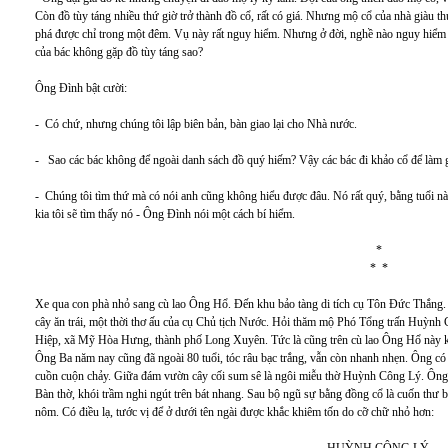
Còn đồ tùy táng nhiều thứ giờ trở thành đồ cổ, rất có giá. Nhưng mộ cổ của nhà giàu 
phá được chỉ trong một đêm. Vụ này rất nguy hiểm. Nhưng ở đời, nghề nào nguy hiểm t
của bác không gặp đồ tùy táng sao?
Ông Đình bật cười:
- Có chứ, nhưng chúng tôi lập biên bản, bàn giao lại cho Nhà nước.
- Sao các bác không để ngoài danh sách đồ quý hiếm? Vậy các bác đi khảo cổ để làm 
- Chúng tôi tìm thứ mà có nói anh cũng không hiểu được đâu. Nó rất quý, bằng tuổi này
kia tôi sẽ tìm thấy nó - Ông Đình nói một cách bí hiểm.
*
* *
Xe qua con phà nhỏ sang cù lao Ông Hổ. Đến khu bảo tàng di tích cụ Tôn Đức Thắng.
cây ăn trái, một thời thơ ấu của cụ Chủ tịch Nước. Hỏi thăm mộ Phó Tổng trấn Huỳnh
Hiệp, xã Mỹ Hòa Hưng, thành phố Long Xuyên. Tức là cũng trên cù lao Ông Hổ này k
Ông Ba năm nay cũng đã ngoài 80 tuổi, tóc râu bạc trắng, vẫn còn nhanh nhẹn. Ông c
cuồn cuộn chảy. Giữa đám vườn cây cối sum sê là ngôi miễu thờ Huỳnh Công Lý. Ông
Bàn thờ, khói trầm nghi ngút trên bát nhang. Sau bộ ngũ sự bằng đồng cổ là cuốn thư 
nôm. Có điều lạ, tước vị để ở dưới tên ngài được khắc khiêm tốn do cỡ chữ nhỏ hơn: