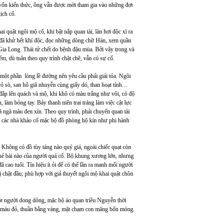
 vốn kiến thức, ông vẫn được mời tham gia vào những đợt
ịch cổ.
i quật ngôi mộ cổ, khi bật nắp quan tài, làn hơi độc xì ra
ta đã khử hết khí độc, đọc những dòng chữ Hán, xem quần
 Gia Long. Thái tử chết do bệnh đậu mùa. Bởi vậy trong và
m, dù tuân theo quy trình chặt chẽ, vẫn có sự cố.
ột phần lòng lề đường nên yêu cầu phải giải tỏa. Ngôi
 sò, san hô giã nhuyễn cùng giấy dó, than hoạt tính…
đắp lên quách và mộ, khi khô có màu trắng như vôi, có độ
 làm bỏng tay. Bảy thanh niên trai tráng làm việc cật lực
ã ngã màu đen xỉn. Theo quy trình, phải chuyển quan tài
c các nhà khảo cổ mặc bộ đồ phòng hộ kín như phi hành
 Không có đồ tùy táng nào quý giá, ngoài chiếc quạt còn
 thẻ bài nào của người quá cố. Bộ khung xương lớn, nhưng
cao tuổi. Tín hiệu ít ỏi để có thể lần ra manh mối người
bị chặt đầu; phù hợp với giả thuyết ngôi mộ khai quật chôn
t người dong dỏng, mặc bộ áo quan triều Nguyễn thời
i màu đỏ, thuần bằng vàng, mặt chạm con mãng bốn móng.