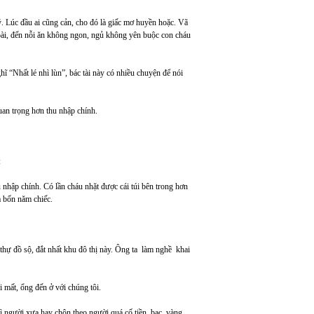
Lúc đầu ai cũng cản, cho đó là giấc mơ huyền hoặc. Vã
oài, đến nỗi ăn không ngon, ngủ không yên buộc con cháu
ghĩ “Nhất lé nhì lùn”, bác tài này có nhiều chuyện để nói
an trọng hơn thu nhập chính.
:
 nhập chính. Có lần cháu nhặt được cái túi bên trong hơn
ả bốn năm chiếc.
thự đồ sộ, đắt nhất khu đô thị này. Ông ta làm nghề khai
 mất, ổng đến ở với chúng tôi.
ì người xưa hay chôn theo người quá cố tiền, bạc, vàng.