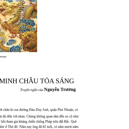
ernet
MINH CHÂU TỎA SÁNG
Nguyễn Trường
Truyện ngắn của
Dưới chân là con đường Đào Duy Anh, quận Phú Nhuận, có
dài đú đởn với nhau. Chúng không quan tâm đến xe cộ như
 hồi tham gia kháng chiến chống Pháp trên đất Bắc. Quê
g như ở Thủ đô. Năm nay ông đã 82 tuổi, có năm mươi năm