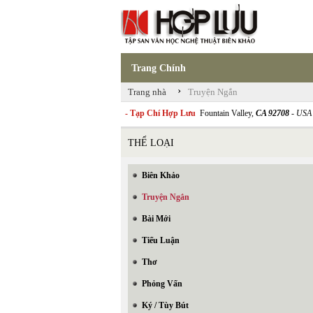
Trang Chính
›
Trang nhà
Truyện Ngắn
- Tạp Chí Hợp Lưu
Fountain Valley,
CA 92708
- USA
THỂ LOẠI
Biên Khảo
Truyện Ngắn
Bài Mới
Tiểu Luận
Thơ
Phỏng Vấn
Ký / Tùy Bút