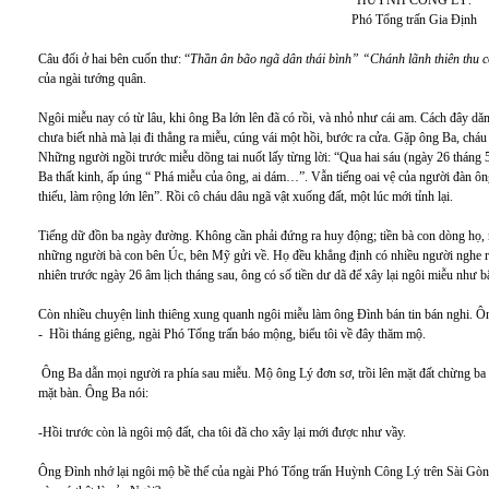
HUỲNH CÔNG LÝ.
Phó Tổng trấn Gia Định
Câu đối ở hai bên cuốn thư: “
Thần ân bão ngã dân thái bình” “Chánh lãnh thiên thu c
của ngài tướng quân.
Ngôi miễu nay có từ lâu, khi ông Ba lớn lên đã có rồi, và nhỏ như cái am. Cách đây 
chưa biết nhà mà lại đi thẳng ra miễu, cúng vái một hồi, bước ra cửa. Gặp ông Ba, cháu
Những người ngồi trước miễu dõng tai nuốt lấy từng lời: “Qua hai sáu (ngày 26 tháng 5 
Ba thất kinh, ấp úng “ Phá miễu của ông, ai dám…”. Vẫn tiếng oai vệ của người đàn ô
thiếu, làm rộng lớn lên”. Rồi cô cháu dâu ngã vật xuống đất, một lúc mới tỉnh lại.
Tiếng dữ đồn ba ngày đường. Không cần phải đứng ra huy động; tiền bà con dòng họ, ng
những người bà con bên Úc, bên Mỹ gửi về. Họ đều khẳng định có nhiều người nghe 
nhiên trước ngày 26 âm lịch tháng sau, ông có số tiền dư dã để xây lại ngôi miễu như b
Còn nhiều chuyện linh thiêng xung quanh ngôi miễu làm ông Đình bán tin bán nghi. Ô
- Hồi tháng giêng, ngài Phó Tổng trấn báo mộng, biểu tôi về đây thăm mộ.
Ông Ba dẫn mọi người ra phía sau miễu. Mộ ông Lý đơn sơ, trồi lên mặt đất chừng ba
mặt bàn. Ông Ba nói:
-Hồi trước còn là ngôi mộ đất, cha tôi đã cho xây lại mới được như vầy.
Ông Đình nhớ lại ngôi mộ bề thế của ngài Phó Tổng trấn Huỳnh Công Lý trên Sài Gòn