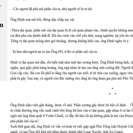
ữ:
- Các ngươi đã phá mộ phần của ta, nhà người sẽ bị trị tội.
Ông Đình toát mồ hôi, đứng dậy chắp tay vái:
m
-Thưa đại quan, phần mộ của đại quan bị lộ cái quan phạm vào, chính quyền không muố
rọi đèn pha vào khiến thất lễ. Đã cho rước vào chỗ yên tĩnh, trang nghiêm; lại yên ổn 
Tiếng vị đại quan mỏng như gió thoảng, nhưng không hiểu sao, ông Đình nghe rõ ý:
- Ta hẹn nhà ngươi tại cù lao Ông Hổ, ở đó có phần mộ của ta…
Hình vị đại quan mờ dần, rồi biến mất như một làn sương khói. Ông Đình bừng tỉnh, 
ngấm, qua giây phút bàng hoàng, ông ngã nhào từ lan can tầng một xuống đất. Người đ
Gòn cấp cứu. Bà con lối phố lo lắng cho người cao tuổi, té từ trên cao xuống, nguy ch
phải bị gãy. Sau này, có người còn độc miệng cho rằng do ông tham gia phá mộ Phó Tổn
*
* *
Ông Đình nằm viện gần tháng, được về nhà. Phần xương gãy được bó bột cố định… Ông
trị chấn thương ông vẫn canh cánh bên lòng lời hẹn của vị đại quan, gặp nhau ở cù la
ngôi mộ ông khai quật ở Vườn Chuối, có đầy đủ hài cốt lại không phải là mộ của Huỳn
phá phần mộ của ta”.
Suốt thời gian dài, ông Đình cứ vẫn vơ hoài về việc gặp ngài Phó Tổng trấn Huỳnh Cô
minh, cù lao Ông Hổ khá nổi tiếng thuộc thành phố Long Xuyên, tỉnh An Giang.