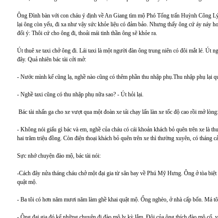
Ông Đình bàn với con cháu ý định về An Giang tìm mộ Phó Tổng trấn Huỳnh Công Lý. 
lại ông còn yếu, đi xa như vậy sức khỏe liệu có đảm bảo. Nhưng thấy ông cứ áy náy h
đổi ý: Thôi cứ cho ông đi, thoải mái tinh thần ông sẽ khỏe ra.
Út thuê xe taxi chở ông đi. Lái taxi là một người đàn ông trung niên có đôi mắt lé. Út n
đây. Quả nhiên bác tài cởi mở:
- Nước mình kể cũng lạ, nghề nào cũng có thêm phần thu nhập phụ.Thu nhập phụ lại qu
- Nghề taxi cũng có thu nhập phụ nữa sao? - Út hỏi lại.
Bác tài nhấn ga cho xe vượt qua một đoàn xe tải chạy lấn làn xe tốc độ cao rồi mở lòng
- Không nói giấu gì bác và em, nghề của cháu có cái khoản khách bỏ quên trên xe là thu
hai trăm triệu đồng. Còn điện thoại khách bỏ quên trên xe thì thường xuyên, có tháng c
Sực nhớ chuyện đào mộ, bác tài nói:
-Cách đây nửa tháng cháu chở một đại gia từ sân bay về Phú Mỹ Hưng. Ông ở tòa biệt 
quật mộ.
- Ba tôi có hơn năm mươi năm làm ghề khai quật mộ. Ổng nghèo, ở nhà cấp bốn. Má tôi
- Ông đại gia đó kể những chuyện đi đào mộ ly kỳ lắm. Đội của ông thích đào mộ cổ, v