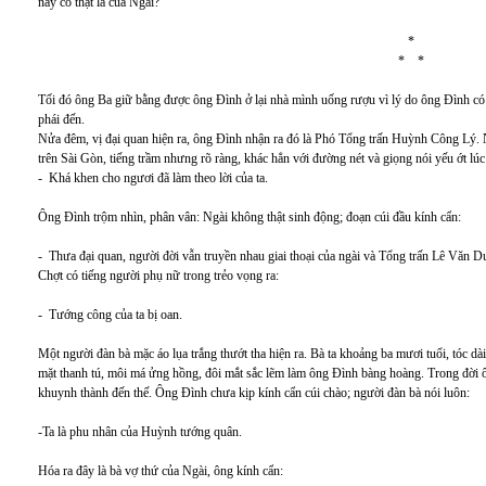
này có thật là của Ngài?
*
* *
Tối đó ông Ba giữ bằng được ông Đình ở lại nhà mình uống rượu vì lý do ông Đình c
phái đến.
Nửa đêm, vị đại quan hiện ra, ông Đình nhận ra đó là Phó Tổng trấn Huỳnh Công Lý. 
trên Sài Gòn, tiếng trầm nhưng rõ ràng, khác hẳn với đường nét và giọng nói yếu ớt lúc
- Khá khen cho ngươi đã làm theo lời của ta.
Ông Đình trộm nhìn, phân vân: Ngài không thật sinh động; đoạn cúi đầu kính cẩn:
- Thưa đại quan, người đời vẫn truyền nhau giai thoại của ngài và Tổng trấn Lê Văn Du
Chợt có tiếng người phụ nữ trong trẻo vọng ra:
- Tướng công của ta bị oan.
Một người đàn bà mặc áo lụa trắng thướt tha hiện ra. Bà ta khoảng ba mươi tuổi, tóc dài
mặt thanh tú, môi má ửng hồng, đôi mắt sắc lẽm làm ông Đình bàng hoàng. Trong đời ô
khuynh thành đến thế. Ông Đình chưa kịp kính cẩn cúi chào; người đàn bà nói luôn:
-Ta là phu nhân của Huỳnh tướng quân.
Hóa ra đây là bà vợ thứ của Ngài, ông kính cẩn: