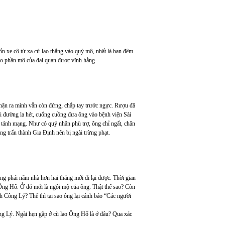
n xe cộ từ xa cứ lao thẳng vào quý mộ, nhất là ban đêm
cho phần mộ của đại quan được vĩnh hằng.
nhận ra mình vẫn còn đứng, chắp tay trước ngực. Rượu đã
i đường la hét, cuống cuồng đưa ông vào bệnh viện Sài
o tánh mạng. Như có quý nhân phù trợ, ông chỉ ngất, chân
g trấn thành Gia Định nên bị ngài trừng phạt.
 phải nằm nhà hơn hai tháng mới đi lại được. Thời gian
o Ông Hổ. Ở đó mới là ngôi mộ của ông. Thật thế sao? Còn
h Công Lý? Thế thì tại sao ông lại cảnh báo “Các người
ng Lý. Ngài hẹn gặp ở cù lao Ông Hổ là ở đâu? Qua xác