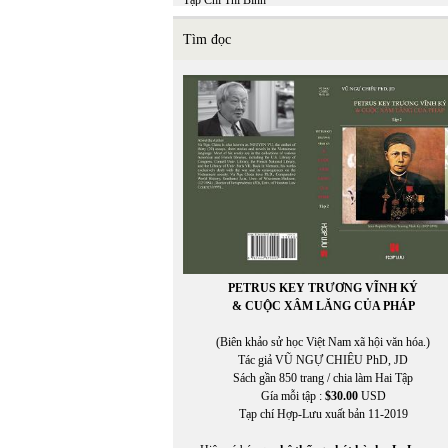
Tạp Chí Thi Bình
TCHL
THẠCH ĐÀ
Tìm đọc
THÁI BẢO
THÁI BÌNH
THÁI THANH
Thái Tú Hạp
THÁI UYÊN
Thái Vĩnh Khiêm (chuyển ngữ)
THẬN NHIÊN
THANH TRÚC
THANH TÙNG
THÀNH VĂN
THẢO HOÀN
Thế Dũng
THẾ GIANG
PETRUS KEY TRƯƠNG VĨNH KÝ
THẾ PHONG
& CUỘC XÂM LĂNG CỦA PHÁP
Thể Thao & Văn Hóa
Thể Thao Văn Hóa
(Biên khảo sử học Việt Nam xã hội văn hóa.)
THẾ UYÊN
Tác giả VŨ NGỰ CHIÊU PhD, JD
THIÊN DI
Sách gần 850 trang / chia làm Hai Tập
thơ
Gía mỗi tập :
$30.00
USD
THỌ MÂN
Tạp chí Hợp-Lưu xuất bản 11-2019
THU HƯƠNG
Thu Nguyễn