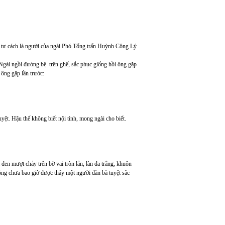
ó tư cách là người của ngài Phó Tổng trấn Huỳnh Công Lý
Ngài ngồi đường bệ trên ghế, sắc phục giống hồi ông gặp
 ông gặp lần trước:
yệt. Hậu thế không biết nội tình, mong ngài cho biết.
 đen mượt chảy trên bờ vai tròn lẵn, làn da trắng, khuôn
ng chưa bao giờ được thấy một người đàn bà tuyệt sắc