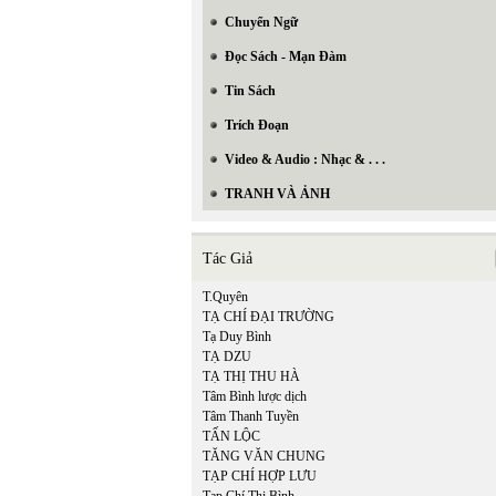
Chuyển Ngữ
Đọc Sách - Mạn Đàm
Tin Sách
Trích Đoạn
Video & Audio : Nhạc & . . .
TRANH VÀ ẢNH
Tác Giả
T.Quyên
TẠ CHÍ ĐẠI TRƯỜNG
Tạ Duy Bình
TẠ DZU
TẠ THỊ THU HÀ
Tâm Bình lược dịch
Tâm Thanh Tuyền
TẤN LỘC
TĂNG VĂN CHUNG
TẠP CHÍ HỢP LƯU