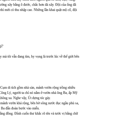
thường xây bằng ô đước, chắc hơn đá xây. Đội của ổng đã
hì mới có thu nhập cao. Những lần khai quật mộ cổ, đội
gì?
 mà tôi vẫn đang tìm, hy vọng là trước lúc về thế giới bên
 Cụm di tích gồm nhà sàn, mảnh vườn rộng trồng nhiều
 Công Lý, người ta chỉ nó nằm ở vườn nhà ông Ba, ấp Mỹ
hông xa. Nghe vậy, Út dựng tóc gáy.
ó mảnh vườn khá rộng, bên bờ sông nước đục ngầu phù sa,
 Ba đẫn đoàn bước vào miễu.
bằng đồng. Đỉnh cuốn thư khắc rõ tên và tước vị bằng chữ