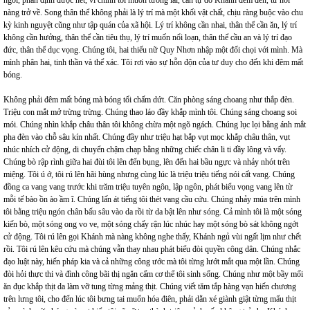
ngời, phân định được hết, vì chính tôi muốn tương lai, cần tự do Khánh đem đến, từ nơi
nàng trở về. Song thân thể không phải là lý trí mà một khối vật chất, chịu ràng buộc vào chu
kỳ kinh nguyệt cũng như tập quán của xã hội. Lý trí không cần nhai, thân thể cần ăn, lý trí
không cần hưởng, thân thể cần tiêu thụ, lý trí muốn nổi loạn, thân thể cầu an và lý trí đạo
đức, thân thể dục vọng. Chúng tôi, hai thiếu nữ Quy Nhơn nhập một đối chọi với mình. Mà
mình phân hai, tinh thần và thể xác. Tôi rơi vào sự hỗn độn của tư duy cho đến khi đêm mất
bóng.
Không phải đêm mất bóng mà bóng tối chấm dứt. Căn phòng sáng choang như thắp đèn.
Triệu con mắt mở trừng trừng. Chúng thao láo đầy khắp mình tôi. Chúng sáng choang soi
mói. Chúng nhìn khắp châu thân tôi không chừa một ngõ ngách. Chúng lục lọi bằng ánh mắt
pha đèn vào chỗ sâu kín nhất. Chúng đầy như triệu hạt bắp vụt mọc khắp châu thân, vụt
nhúc nhích cử động, di chuyển chậm chạp bằng những chiếc chân li ti đầy lông và vẩy.
Chúng bò rập rình giữa hai đùi tôi lên đến bụng, lên đến hai bầu ngực và nhảy nhót trên
miệng. Tôi ú ớ, tôi rú lên hãi hùng nhưng cùng lúc là triệu triệu tiếng nói cất vang. Chúng
đồng ca vang vang trước khi trăm triệu tuyên ngôn, lập ngôn, phát biểu vọng vang lên từ
mỗi tế bào ồn ào ầm ĩ. Chúng lấn át tiếng tôi thét vang cầu cứu. Chúng nhảy múa trên mình
tôi bằng triệu ngón chân bấu sâu vào da rồi từ da bật lên như sóng. Cả mình tôi là một sóng
kiến bò, một sóng ong vo ve, một sóng chấy rận lúc nhúc hay một sóng bò sát không ngớt
cử động. Tôi rú lên gọi Khánh mà nàng không nghe thấy, Khánh ngủ vùi ngất lịm như chết
rồi. Tôi rú lên kêu cứu mà chúng vẫn thay nhau phát biểu đòi quyền công dân. Chúng nhắc
đạo luật này, hiến pháp kia và cả những công ước mà tôi từng lướt mắt qua một lần. Chúng
đòi hỏi thực thi và đình công bãi thị ngăn cấm cơ thể tôi sinh sống. Chúng như một bầy mối
ăn đục khắp thịt da làm vỡ tung từng mảng thịt. Chúng viết tăm tắp hàng vạn hiến chương
trên lưng tôi, cho đến lúc tôi bưng tai muốn hóa điên, phải dằn xé giành giật từng mẩu thịt