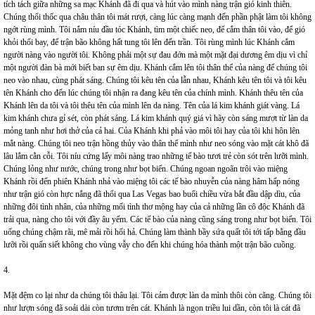
tích tách giữa những sa mạc Khánh đã đi qua và hút vào mình nàng trận gió kinh thiên.
Chúng thổi thốc qua châu thân tôi mát rượi, càng lúc càng mạnh đến phần phật làm tôi không
ngớt rùng mình. Tôi nắm níu đầu tóc Khánh, tìm một chiếc neo, để cắm thân tôi vào, để gió
khỏi thổi bay, để trận bão không hất tung tôi lên đến trần. Tôi rùng mình lúc Khánh cắm
người nàng vào người tôi. Không phải một sự đau đớn mà một mặt đại dương êm dịu vì chỉ
một người đàn bà mới biết ban sự êm dịu. Khánh cắm lên tôi thân thể của nàng để chúng tôi
neo vào nhau, cùng phát sáng. Chúng tôi kêu tên của lẫn nhau, Khánh kêu tên tôi và tôi kêu
tên Khánh cho đến lúc chúng tôi nhận ra đang kêu tên của chính mình. Khánh thêu tên của
Khánh lên da tôi và tôi thêu tên của mình lên da nàng. Tên của lá kim khánh giát vàng. Lá
kim khánh chưa gỉ sét, còn phát sáng. Lá kim khánh quý giá vì hãy còn sáng mượt từ làn da
mỏng tanh như hơi thở của cả hai. Của Khánh khi phả vào môi tôi hay của tôi khi hôn lên
mắt nàng. Chúng tôi neo trận hồng thủy vào thân thể mình như neo sóng vào mặt cát khô đã
lâu lắm cằn cỗi. Tôi níu cứng lấy môi nàng trao những tế bào tươi trẻ còn sót trên lưỡi mình.
Chúng lỏng như nước, chúng trong như bọt biển. Chúng ngoan ngoãn trôi vào miệng
Khánh rồi đến phiên Khánh nhả vào miệng tôi các tế bào nhuyễn của nàng hâm hấp nóng
như trận gió còn hực nắng đã thổi qua Las Vegas bao buổi chiều vừa bắt đầu dập dìu, của
những đôi tình nhân, của những mối tình thơ mộng hay của cả những lần cô độc Khánh đã
trải qua, nàng cho tôi với đầy âu yếm. Các tế bào của nàng cũng sáng trong như bọt biển. Tôi
uống chúng chậm rãi, mê mải rồi hối hả. Chúng làm thành bầy sứa quất tôi tới tấp bằng đầu
lưỡi rồi quấn siết không cho vùng vẫy cho đến khi chúng hóa thành một trận bão cuồng.
4.
Mặt đệm co lại như da chúng tôi thâu lại. Tôi cảm được làn da mình thôi còn căng. Chúng tôi
như lượn sóng đã soải dài còn tươm trên cát. Khánh là ngọn triều lui dần, còn tôi là cát đã