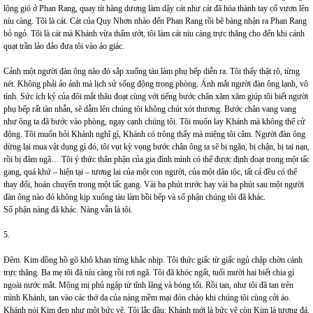
lộng gió ở Phan Rang, quay tít hàng dương làm dậy cát như cát đã hóa thành tay cố vươn lên
níu càng. Tôi là cát. Cát của Quy Nhơn nhào đến Phan Rang rồi bẽ bàng nhận ra Phan Rang
bỏ ngỏ. Tôi là cát mà Khánh vừa thấm ướt, tôi làm cát níu càng trực thăng cho đến khi cánh
quạt trần lảo đảo đưa tôi vào ảo giác.
Cảnh một người đàn ông nào đó sắp xuống tàu làm phụ bếp diễn ra. Tôi thấy thật rõ, từng
nét. Không phải ảo ảnh mà lịch sử sống động trong phòng. Ánh mắt người đàn ông lạnh, vô
tình. Sức ích kỷ của đôi mắt thâu đoạt cùng với tiếng bước chân xăm xăm giúp tôi biết người
phụ bếp rất tàn nhẫn, sẽ dẫm lên chúng tôi không chút xót thương. Bước chân vang vang
như ông ta đã bước vào phòng, ngay cạnh chúng tôi. Tôi muốn lay Khánh mà không thể cử
động. Tôi muốn hỏi Khánh nghĩ gì, Khánh có trông thấy mà miệng tôi câm. Người đàn ông
dừng lại mua vật dụng gì đó, tôi vụt kỳ vọng bước chân ông ta sẽ bị ngăn, bị chận, bị tai nạn,
rồi bị đâm ngã… Tôi ý thức thân phận của gia đình mình có thể được định đoạt trong một tấc
gang, quá khứ – hiện tại – tương lai của một con người, của một dân tộc, tất cả đều có thể
thay đổi, hoán chuyển trong một tấc gang. Vài ba phút trước hay vài ba phút sau một người
đàn ông nào đó không kịp xuống tàu làm bồi bếp và số phận chúng tôi đã khác.
Số phận nàng đã khác. Nàng vẫn là tôi.
5.
Đêm. Kim đồng hồ gõ khô khan từng khắc nhịp. Tôi thức giấc từ giấc ngủ chập chờn cánh
trực thăng. Ba mẹ tôi đã níu càng rồi rơi ngã. Tôi đã khóc ngất, tuổi mười hai biết chia gì
ngoài nước mắt. Mộng mị phủ ngập từ tĩnh lặng và bóng tối. Rồi tan, như tôi đã tan trên
mình Khánh, tan vào các thớ da của nàng mềm mại đón chào khi chúng tôi cùng cởi áo.
Khánh nói Kim đẹp như một bức vẽ. Tôi lắc đầu: Khánh mới là bức vẽ còn Kim là tượng đá.