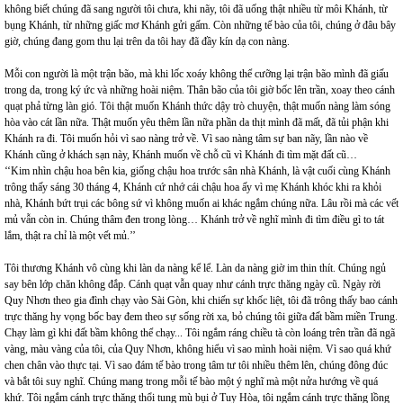
không biết chúng đã sang người tôi chưa, khi nãy, tôi đã uống thật nhiều từ môi Khánh, từ
bụng Khánh, từ những giấc mơ Khánh gửi gấm. Còn những tế bào của tôi, chúng ở đâu bây
giờ, chúng đang gom thu lại trên da tôi hay đã đầy kín dạ con nàng.
Mỗi con người là một trận bão, mà khi lốc xoáy không thể cưỡng lại trận bão mình đã giấu
trong da, trong ký ức và những hoài niệm. Thân bão của tôi giờ bốc lên trần, xoay theo cánh
quạt phả từng làn gió. Tôi thật muốn Khánh thức dậy trò chuyện, thật muốn nàng làm sóng
hòa vào cát lần nữa. Thật muốn yêu thêm lần nữa phần da thịt mình đã mất, đã tủi phận khi
Khánh ra đi. Tôi muốn hỏi vì sao nàng trở về. Vì sao nàng tâm sự ban nãy, lần nào về
Khánh cũng ở khách sạn này, Khánh muốn về chỗ cũ vì Khánh đi tìm mặt đất cũ…
‘‘Kim nhìn chậu hoa bên kia, giống chậu hoa trước sân nhà Khánh, là vật cuối cùng Khánh
trông thấy sáng 30 tháng 4, Khánh cứ nhớ cái chậu hoa ấy vì mẹ Khánh khóc khi ra khỏi
nhà, Khánh bứt trụi các bông sứ vì không muốn ai khác ngắm chúng nữa. Lâu rồi mà các vết
mủ vẫn còn in. Chúng thâm đen trong lòng… Khánh trở về nghĩ mình đi tìm điều gì to tát
lắm, thật ra chỉ là một vết mủ.’’
Tôi thương Khánh vô cùng khi làn da nàng kể lể. Làn da nàng giờ im thin thít. Chúng ngủ
say bên lớp chăn không đắp. Cánh quạt vẫn quay như cánh trực thăng ngày cũ. Ngày rời
Quy Nhơn theo gia đình chạy vào Sài Gòn, khi chiến sự khốc liệt, tôi đã trông thấy bao cánh
trực thăng hy vọng bốc bay đem theo sự sống rời xa, bỏ chúng tôi giữa đất bầm miền Trung.
Chạy làm gì khi đất bầm không thể chạy... Tôi ngắm ráng chiều tà còn loáng trên trần đã ngã
vàng, màu vàng của tôi, của Quy Nhơn, không hiểu vì sao mình hoài niệm. Vì sao quá khứ
chen chân vào thực tại. Vì sao đám tế bào trong tâm tư tôi nhiều thêm lên, chúng đông đúc
và bắt tôi suy nghĩ. Chúng mang trong mỗi tế bào một ý nghĩ mà một nửa hướng về quá
khứ. Tôi ngắm cánh trực thăng thổi tung mù bụi ở Tuy Hòa, tôi ngắm cánh trực thăng lồng