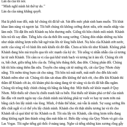
Làn da của tôi nói.
‘‘Mình nghĩ mình hít thở tự do.’’
Làn da của nàng khẳng quyết.
Hai lá phổi trao đổi, mặc kệ chúng tôi đã kề sát. Sát đến mức phát sinh ham muốn. Tôi khát
khao làm nàng và ngược lại. Tôi biết chúng tôi không cưỡng được nữa, ước muốn nhập vào
làm một. Tôi đặt lên môi Khánh nụ hôn thương mến. Giống tôi hôn chính môi mình. Khánh
hôn trả tôi say đắm. Tiếng kêu của da thốt lên sung sướng. Chúng đón nhận những nụ hôn
như nhận những lượn triều bất ngờ tràn lên từ lòng biển khơi. Nụ hôn của Khánh ướt nước,
nước của sóng vỗ vô hình lên môi khiến tôi đờ đẫn. Chưa ai hôn tôi như Khánh. Không phải
Khánh đang hôn mà truyền qua tôi sức mạnh của ký ức. Tôi uống vị nhẫn nhẫn của cả tương
lai từ môi Khánh. Tôi cảm ra vị của quá khứ trinh bạch và tương lai ít ám tối. Chúng tôi rời
ra, bất chợt, giữa tiếng kêu của da. Tiếng kêu thảng thốt, đau đớn. Chúng phản đối. Chúng
bắt tôi hôn nàng thêm lần nữa. Truyền cho nàng cát từ miệng tôi, cát của Quy Nhơn cháy
nắng. Tôi mớm từng bụm cát cho nàng. Tôi hôn trả mải miết, mải miết cho đến khi môi
Khánh mềm như cát. Chúng tôi dán sát nhau đến không thể tách rời, cho đến khi Khánh thì
thầm để Khánh cởi áo, tôi khám phá da nàng đang từ từ sáng và da tôi đã bắt đầu ngăm.
Chúng tôi trông thấy chính chúng tôi bằng da bằng thịt. Một thiếu nữ khỏe mạnh ở Quy
Nhơn. Một thiếu nữ chưa bị chiến tranh hất ra biển. Hai thiếu nữ khám phá cơ thể của mình
lần đầu với mười ngón tay của chính mình mà không phải tự vuốt ve hay tự mơn trớn mà
bằng cách ôm lấy mình vào lòng. Mình, ở thân thể khác, mà vẫn là mình. Sự sung sướng lên
đến chất ngất vì có thể yêu lấy chính mình. Khánh cho tôi thật nhiều tương lai và tôi cho
Khánh tất cả quá khứ từ lúc Khánh ra đi. Tôi níu lấy tóc Khánh, cắn từng lượn triều đang
dâng không ngớt làm thành sóng tắm mát thần trí. Biển dậy sóng của Quy Nhơn và gió của
Las Vegas. Tôi nghe tiếng gió thốc ở màng tang. Nghe cả tiếng những kim xương rồng gẫy