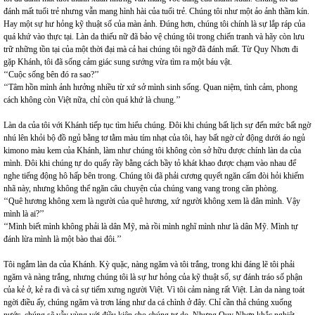
đánh mất tuổi trẻ nhưng vẫn mang hình hài của tuổi trẻ. Chúng tôi như một ảo ảnh thầm kín.
Hay một sự hư hỏng kỹ thuật số của màn ảnh. Đúng hơn, chúng tôi chính là sự lắp ráp của
quá khứ vào thực tại. Làn da thiếu nữ đã bảo vệ chúng tôi trong chiến tranh và hãy còn lưu
trữ những tồn tại của một thời đại mà cả hai chúng tôi ngỡ đã đánh mất. Từ Quy Nhơn đi
gặp Khánh, tôi đã sống cảm giác sung sướng vừa tìm ra một báu vật.
‘‘Cuộc sống bên đó ra sao?’’
‘‘Tâm hồn mình ảnh hưởng nhiều từ xứ sở mình sinh sống. Quan niệm, tình cảm, phong
cách không còn Việt nữa, chỉ còn quá khứ là chung.’’
Làn da của tôi với Khánh tiếp tục tìm hiểu chúng. Đôi khi chúng bất lịch sự đến mức bất ngờ
nhú lên khỏi bộ đồ ngủ bằng tơ tằm màu tím nhạt của tôi, hay bất ngờ cử động dưới áo ngủ
kimono màu kem của Khánh, làm như chúng tôi không còn sở hữu được chính làn da của
mình. Đôi khi chúng tự do quấy rầy bằng cách bầy tỏ khát khao được chạm vào nhau để
nghe tiếng động hô hấp bên trong. Chúng tôi đã phải cương quyết ngăn cấm đòi hỏi khiếm
nhã này, nhưng không thể ngăn câu chuyện của chúng vang vang trong căn phòng.
‘‘Quê hương không xem là người của quê hương, xứ người không xem là dân mình. Vậy
mình là ai?’’
‘‘Mình biết mình không phải là dân Mỹ, mà rồi mình nghĩ mình như là dân Mỹ. Mình tự
đánh lừa mình là một bào thai đôi.’’
Tôi ngắm làn da của Khánh. Kỳ quặc, nàng ngăm và tôi trắng, trong khi đáng lẽ tôi phải
ngăm và nàng trắng, nhưng chúng tôi là sự hư hỏng của kỹ thuật số, sự đánh tráo số phận
của kẻ ở, kẻ ra đi và cả sự tiếm xưng người Việt. Vì tôi cảm nàng rất Việt. Làn da nàng toát
ngời điều ấy, chúng ngăm và trơn láng như da cá chình ở đây. Chỉ cần thả chúng xuống