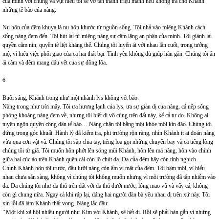
của mình với chúng và vụt hiểu tôi sẽ vỡ tan thành triệu mảnh nếu không trả cho Khánh
những tế bào của nàng.
Nụ hôn của đêm khuya là nụ hôn khước từ nguồn sống. Tôi nhả vào miệng Khánh cách
sống nàng đem đến. Tôi hút lại từ miệng nàng sự câm lặng an phận của mình. Tôi giành lại
quyền câm nín, quyền tê liệt kháng thể. Chúng tôi luyến ái với nhau lần cuối, trong tưởng
mộ, vì hiểu việc phối giao của cả hai thất bại. Tình yêu không đủ giúp hàn gắn. Chúng tôi ân
ái câm và đêm mang dấu vết của sự đồng lõa.
6.
Buổi sáng, Khánh trong như một nhành lys không vết bão.
Nàng trong như trời mây.
Tôi ưa hương lạnh của lys, ưa sự giản dị của nàng, cả nếp sống
phóng khoáng nàng đem về, nhưng tôi biết dị vô cùng trên đất này, kể cả tự do. Không ai
tuyên ngôn quyền công dân tế bào… Nàng chặn tôi bằng một khóe môi kín đáo. Chúng tôi
đứng trong góc khuất. Hành lý đã kiểm tra, phi trường rộn ràng, nhìn Khánh ít ai đoán nàng
vừa qua cơn vật vã. Chúng tôi sắp chia tay, tiếng loa gọi những chuyến bay và cả tiếng lòng
chúng tôi từ giã. Tôi muốn hôn phớt lên sóng mũi Khánh, hôn lên má nàng, hôn vào chính
giữa hai cúc áo trên Khánh quên cài còn lộ chút da. Da của đêm hãy còn tinh nghịch…
Chính Khánh hôn tôi trước, đầu lưỡi nàng còn ẩm vị mật của đêm. Tôi bậm môi, vì hiểu
nhau chưa sẵn sàng, không vì chúng tôi không muốn nhưng vì môi trường đã tập nhiễm vào
da. Da chúng tôi như da thú trên đất với da thú dưới nước, lông mao vũ và vẩy cá, không
còn gì chung nữa. Ngay cả khi ráp lại, dáng hai người đàn bà yêu nhau dị trên xứ này. Tôi
xin lỗi đã làm Khánh thất vọng. Nàng lắc đầu:
‘‘Một khi xã hội nhiều người như Kim với Khánh, sẽ hết dị. Rồi sẽ phải hàn gắn vì những