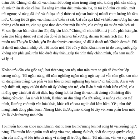
thấm ướt. Chúng tôi đã nối vào nhau rồi buông nhau trong tiếng nấc, không phải của chúng
tôi mà từ làn da của cả hai. Da nàng êm như điệu múa của lụa, da tôi khô như cát mặn, một
trái ngược, vì nàng đã khô và tôi lụa, tôi ý thức có một sự hoán vị mà tôi chưa lường hết tầm
mức. Chúng tôi đã giao vào nhau như biển và cát. Cát của quá khứ và biển của tương lai, của
những chân trời xa, của sự giao thoa đẹp như một lời hứa, của chúng tôi muốn xóa lịch sử.
Vì sao lịch sử băm vằm làm đôi, đầy tàn khốc? Chúng tôi chưa hiểu mà ý thức phải hàn gắn.
Gắn cho bằng được vết chặt của đồ tể đã làm tôi bể xương, đã làm Khánh rách thịt. Tôi
muốn nói Tôi yêu Khánh, yêu làn da nhuyễn của nàng, vì đã là da tôi mà Khánh đem đi. Đã
là da tôi mà Khánh nhập về. Tôi muốn nói, Tôi vừa ý thức Khánh trao tự do trong suốt giúp
không còn phải giấu trận bão dưới đáy thân, giúp tôi nhìn thấy chính mình, của ham muốn
và lý trí.
Khánh trôi dần vào giấc ngủ, hơi thở nàng ban nãy như trận mưa sa giờ đã êm như lớp
sương mỏng. Tôi ngắm nàng, tôi nằm nghiêng ngắm nàng ngủ say mà vẫn cảm giác sao như
tôi đang nằm thẳng. Có phải vì tâm hồn tôi lệch nghiêng hay tâm tư tôi bất định. Ân ái với
một thiếu nữ, ngay cả khi thiếu nữ ấy không còn trẻ, vẫn là ân ái với thành kiến cổ hủ, của
những quy trình bất di bất dịch, hay đúng hơn là đang tát vào mặt chúng với những điều
chúng cấm cản. Ân ái với Khánh, là nhận sự dịu dàng của đời sống, là nuông chìu cơ thể
mình, là trông chờ một văn hóa khác, khác cái cổ xưa nghìn đời kềm hãm. Yêu, như thế,
mang hành động phản loạn. Nhưng khác thường nào không bị dày vò, xem phản loạn một
khi là khác thường tinh thần.
Tôi muốn hôn lên khóe môi Khánh, đặt nụ hôn tôi mơ màng lên nét cong từ vai xuống ngực
nàng. Tôi muốn hôn nguồn suối nàng vừa trao, nhưng tôi biết, phải tôn trọng quyền công
dân của những tế bào trên da nàng vì chúng đã trưởng thành. Tôi nằm im, vẩn vơ suy nghĩ,