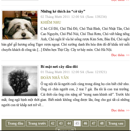
Những kẻ thích ăn “cờ tây”
02 Tháng Mười 2011
12:00 SA
(Xem: 139234)
KHIÊM NHU
C hó Cố Đô, Chó Thủ Đô, Chó Thái Bình, Chó Nhật Tân, Chó
Cao Nguyên, Chó Phố Núi, Chó Thui Rơm, Chó viết bằng tiếng
Anh, Chó ngồi lê vỉa hè uống rượu Kim Sơn, Bàu Đá, Chó ngồi
bàn ghế gỗ hương uống Tiger rượu ngoại. Chó xướng danh lên hóa đơn đỏ để khấu trừ mỗi
chuyến khách đi công tác.[...] Điểm hẹn Thịt Cầy. Cầy tơ bảy món. Chó Hà Nội.
Đọc thêm
Bí mật nơi cây dầu đôi
01 Tháng Mười 2011
12:00 SA
(Xem: 121921)
ĐOÀN NHÃ VĂN
Ô ng nội tôi là người cuối cùng trong dòng họ còn biết chữ nho.
Ông có chín người con, 2 trai 7 gái. Ba tôi là con trai trưởng.
Cái thời của ông còn nặng nề “trọng nam khinh nữ”. Trước khi
mất, ông ngã bịnh một thời gian. Biết mình không sống được lâu, ông cho gọi tất cả những
người con từ khắp nơi trở về...
Đọc thêm
Trang đầu
Trang trước
42
43
44
45
46
47
48
Trang sau
Trang cuối