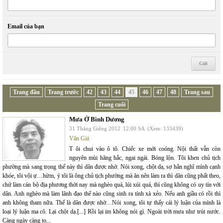
Email của bạn
Trang đầu
Trang trước
42
43
44
45
46
47
48
Trang sau
Trang cuối
Mưa Ở Bình Dương
31 Tháng Giêng 2012
12:00 SA
(Xem: 133439)
Văn Giá
T ôi chui vào ô tô. Chiếc xe mới coóng. Nội thất vẫn còn
nguyên mùi hăng hắc, ngai ngái. Bóng lộn. Tôi khen chủ tịch
phường mà sang trọng thế này thì dân được nhờ. Nói xong, chột dạ, sợ hắn nghĩ mình cạnh
khóe, tôi vội ự…hừm, ý tôi là ông chủ tịch phường mà ăn nên làm ra thì dân cũng phất theo,
chứ làm cán bộ địa phương thời nay mà nghèo quá, lúi xúi quá, thì cũng không có uy tín với
dân. Anh nghèo mà làm lãnh đạo thể nào cũng sinh ra tính xà xẻo. Nếu anh giầu có rồi thì
anh không tham nữa. Thế là dân được nhờ…Nói xong, tôi tự thấy cái lý luận của mình là
loại lý luận ma cô. Lại chột dạ.[...] Rồi lại im không nói gì. Ngoài trời mưa như trút nước.
Càng ngày càng to...