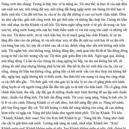
Nàng cười nhẹ nhàng: Tượng là thật, bức vẽ là mộng ảo. Tôi như thế, là thực tế của mặt đệm
sản xuất nơi này, trên trũng đất này, một trũng đất đang ngập nước mà chúng tôi khô hạn vì
thiếu sinh khí. Của đất trời bao la, của tự do sắp đặt những vì sao soi bước chân mình. Đêm
im như sắp bão, giấc kiệt cùng trước khi gió thổi mây và những lằn chớp lóe. Chúng tôi hầm
bức nhễ nhại, da thịt Khánh vả mồ hôi. Tôi thèm nghe tiếng nước rỉ từ gốc đa trong các hòn
non bộ, tiếng nước loang trên mặt lục bình thẫm xanh có vài trái sung trĩu cành và những vết
bèo trôi. Tôi thèm nước, ứa từ vách trần hay ứa từ mạch gang bàn chân Khánh, từ sự im
lặng đến câm của căn phòng, từ vài nốt nhạc xưa, từ đâu đó một nụ cười hay từ sự ẩm ướt
của nàng ban nãy, lúc này tất cả khô cạn, tất cả im, thênh vắng như nền trời không một triền
mây. Tôi ngắm bức rèm không rung, không động đậy, cánh quạt trần đã tắt từ lâu đứng dừng
trong tư thế của bức tượng vẫy tay. Tôi thức giấc giữa đêm yên tĩnh. Ngột ngạt quá, không
một tiếng động. Cả làn da của chúng tôi cũng ngừng hô hấp, rịn ẩm mà không bài tiết, dù
chúng tôi nhễ nhại nhưng không phải là bài tiết. Bài tiết là chu kỳ sinh thái của da, của sự
sống, chúng tôi hầm mà không sống, giống bầy cá hết nước vẫn còn thoi thóp mà không thể
dẫy, ngộp hơi, ngộp không khí vì thiếu nước, thu thán khí vào mang và càng thu càng nhận
ra cái chết đến gần... Tôi thức giấc với cảm giác kỳ lạ này, lý trí còn cố gắng phân tích hành
động luyến ái với người cùng phái lần đầu tiên gây ra dị tính của thần kinh. Tôi cố gắng chấn
chỉnh thần kinh, thu xếp, sắp đặt, gạt đi những chuẩn mực bình thường để tạo lập một chuẩn
khác, chuẩn của đồng tính. Tôi biết cần đồng minh. Tôi xoay sang nàng. Nàng là tình yêu, là
lý lẽ và cứu cánh. Nhưng Khánh có vẻ mệt nhọc, hơi thở nàng đầy phù sa. Nàng trở mình,
phô bày lồng ngực đầy cát. Tôi hốt hoảng vì thân thể nàng không còn sóng, đã cạn những
lượn triều và ngập cát. Nàng thở khó khăn như người bệnh phổi. Tôi lay Khánh. Tôi kêu:
‘‘Khánh, Khánh, thức mau! Nói cho Kim biết Khánh bị gì.’’ Nàng bật lên. Nàng như chiếc
cần câu bị giật khỏi mặt nước. Gương mặt nàng tái xanh, nhợt nhạt. Khánh hét: ‘‘Kim!
Khánh ngộp quá! Khánh không nghe gì nữa. Sao Khánh không nghe gì nữa, chắc chúng bị