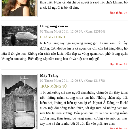
thua thiệt. Ngay cả khi chị bỏ người ta sao? Tôi chưa khi nào bỏ
ai cả. Là người ta bỏ tôi chứ.
Đọc thêm
Dòng sông vắn số
02 Tháng Mười 2011
12:00 SA
(Xem: 123184)
HOÀNG CHÍNH
N hững tàng cây ngả nghiêng trong gió. Lá me xanh rải đầy
đường. Cơn đói bò lan ra cả ngoài da. Chỉ còn hai tiếng đồng hồ
nữa là tới giờ hẹn. Không còn cách nào khác. Hắn đạp xe vòng quanh con phố. Bụng quặn
lên ngàn con sóng. Biển động cấp năm trong bao tử và ruột non ruột già.
Đọc thêm
Mây Trắng
02 Tháng Mười 2011
12:00 SA
(Xem: 131878)
TRẦN MỘNG TÚ
T ôi cúi xuống chỉ cho người cha những chấm đỏ tìm thấy tụ lại
trên những mảnh xương chưa tan hết. Những chấm này thật
hiếm hoi, không ai hiểu tại sao lại có. Người Á Đông tin là chỉ
ai có một đời sống thánh thiện, tốt đẹp mới có những vệt son
này lưu lại trên xương. Bổn phận của tôi là nhặt những mảnh
xương này, thận trọng bỏ từng mảnh xương vào một cái máy
xay nhỏ và tán ra như bột để trộn lẫn vào phần tro than.
Đọc thêm