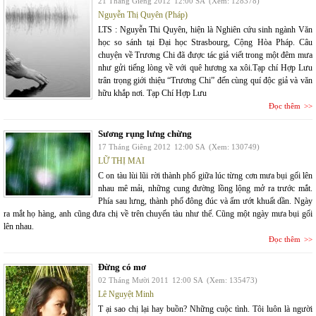
21 Tháng Giêng 2012
12:00 SA
(Xem: 128378)
Nguyễn Thị Quyên (Pháp)
LTS : Nguyễn Thi Quyên, hiện là Nghiên cứu sinh ngành Văn
học so sánh tại Đại học Strasbourg, Cộng Hòa Pháp. Câu
chuyện về Trương Chi đã được tác giả viết trong một đêm mưa
như gửi tiếng lòng về với quê hương xa xôi.Tạp chí Hợp Lưu
trân trọng giới thiệu “Trương Chi” đến cùng quí độc giả và văn
hữu khắp nơi. Tạp Chí Hợp Lưu
Đọc thêm
Sương rụng lưng chừng
17 Tháng Giêng 2012
12:00 SA
(Xem: 130749)
LỮ THỊ MAI
C on tàu lùi lũi rời thành phố giữa lúc từng cơn mưa bụi gối lên
nhau mê mải, những cung đường lồng lộng mở ra trước mắt.
Phía sau lưng, thành phố đông đúc và ẩm ướt khuất dần. Ngày
ra mắt họ hàng, anh cũng đưa chị về trên chuyến tàu như thế. Cũng một ngày mưa bụi gối
lên nhau.
Đọc thêm
Đừng có mơ
02 Tháng Mười 2011
12:00 SA
(Xem: 135473)
Lê Nguyệt Minh
T ại sao chị lại hay buồn? Những cuộc tình. Tôi luôn là người