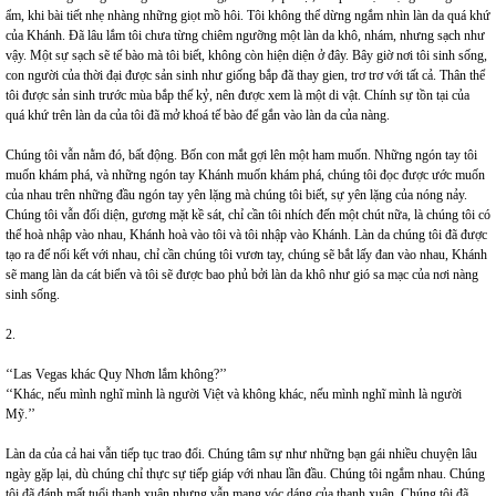
ẩm, khi bài tiết nhẹ nhàng những giọt mồ hôi. Tôi không thể dừng ngắm nhìn làn da quá khứ
của Khánh. Đã lâu lắm tôi chưa từng chiêm ngưỡng một làn da khô, nhám, nhưng sạch như
vậy. Một sự sạch sẽ tế bào mà tôi biết, không còn hiện diện ở đây. Bây giờ nơi tôi sinh sống,
con người của thời đại được sản sinh như giống bắp đã thay gien, trơ trơ với tất cả. Thân thể
tôi được sản sinh trước mùa bắp thế kỷ, nên được xem là một di vật. Chính sự tồn tại của
quá khứ trên làn da của tôi đã mở khoá tế bào để gắn vào làn da của nàng.
Chúng tôi vẫn nằm đó, bất động. Bốn con mắt gợi lên một ham muốn. Những ngón tay tôi
muốn khám phá, và những ngón tay Khánh muốn khám phá, chúng tôi đọc được ước muốn
của nhau trên những đầu ngón tay yên lặng mà chúng tôi biết, sự yên lặng của nóng nảy.
Chúng tôi vẫn đối diện, gương mặt kề sát, chỉ cần tôi nhích đến một chút nữa, là chúng tôi có
thể hoà nhập vào nhau, Khánh hoà vào tôi và tôi nhập vào Khánh. Làn da chúng tôi đã được
tạo ra để nối kết với nhau, chỉ cần chúng tôi vươn tay, chúng sẽ bắt lấy đan vào nhau, Khánh
sẽ mang làn da cát biển và tôi sẽ được bao phủ bởi làn da khô như gió sa mạc của nơi nàng
sinh sống.
2.
‘‘Las Vegas khác Quy Nhơn lắm không?’’
‘‘Khác, nếu mình nghĩ mình là người Việt và không khác, nếu mình nghĩ mình là người
Mỹ.’’
Làn da của cả hai vẫn tiếp tục trao đổi. Chúng tâm sự như những bạn gái nhiều chuyện lâu
ngày gặp lại, dù chúng chỉ thực sự tiếp giáp với nhau lần đầu. Chúng tôi ngắm nhau. Chúng
tôi đã đánh mất tuổi thanh xuân nhưng vẫn mang vóc dáng của thanh xuân. Chúng tôi đã