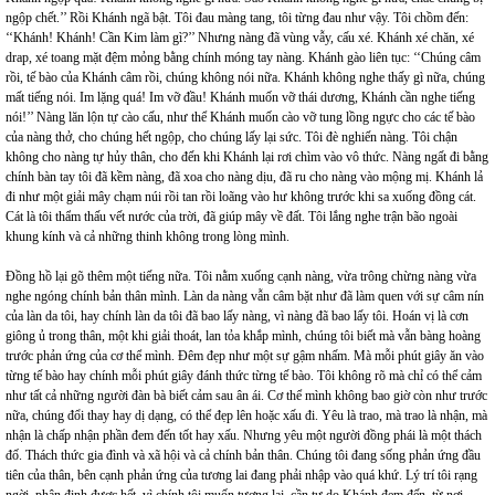
ngộp chết.’’ Rồi Khánh ngã bật. Tôi đau màng tang, tôi từng đau như vậy. Tôi chồm đến:
‘‘Khánh! Khánh! Cần Kim làm gì?’’ Nhưng nàng đã vùng vẫy, cấu xé. Khánh xé chăn, xé
drap, xé toang mặt đệm mỏng bằng chính móng tay nàng. Khánh gào liên tục: ‘‘Chúng câm
rồi, tế bào của Khánh câm rồi, chúng không nói nữa. Khánh không nghe thấy gì nữa, chúng
mất tiếng nói. Im lặng quá! Im vỡ đầu! Khánh muốn vỡ thái dương, Khánh cần nghe tiếng
nói!’’ Nàng lăn lộn tự cào cấu, như thể Khánh muốn cào vỡ tung lồng ngực cho các tế bào
của nàng thở, cho chúng hết ngộp, cho chúng lấy lại sức. Tôi đè nghiến nàng. Tôi chận
không cho nàng tự hủy thân, cho đến khi Khánh lại rơi chìm vào vô thức. Nàng ngất đi bằng
chính bàn tay tôi đã kềm nàng, đã xoa cho nàng dịu, đã ru cho nàng vào mộng mị. Khánh lả
đi như một giải mây chạm núi rồi tan rồi loãng vào hư không trước khi sa xuống đồng cát.
Cát là tôi thẩm thấu vết nước của trời, đã giúp mây về đất. Tôi lắng nghe trận bão ngoài
khung kính và cả những thinh không trong lòng mình.
Đồng hồ lại gõ thêm một tiếng nữa. Tôi nằm xuống cạnh nàng, vừa trông chừng nàng vừa
nghe ngóng chính bản thân mình. Làn da nàng vẫn câm bặt như đã làm quen với sự câm nín
của làn da tôi, hay chính làn da tôi đã bao lấy nàng, vì nàng đã bao lấy tôi. Hoán vị là cơn
giông ủ trong thân, một khi giải thoát, lan tỏa khắp mình, chúng tôi biết mà vẫn bàng hoàng
trước phản ứng của cơ thể mình. Đêm đẹp như một sự gậm nhấm. Mà mỗi phút giây ăn vào
từng tế bào hay chính mỗi phút giây đánh thức từng tế bào. Tôi không rõ mà chỉ có thể cảm
như tất cả những người đàn bà biết cảm sau ân ái. Cơ thể mình không bao giờ còn như trước
nữa, chúng đổi thay hay dị dạng, có thể đẹp lên hoặc xấu đi. Yêu là trao, mà trao là nhận, mà
nhận là chấp nhận phần đem đến tốt hay xấu. Nhưng yêu một người đồng phái là một thách
đố. Thách thức gia đình và xã hội và cả chính bản thân. Chúng tôi đang sống phản ứng đầu
tiên của thân, bên cạnh phản ứng của tương lai đang phải nhập vào quá khứ. Lý trí tôi rạng