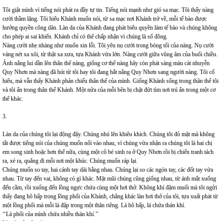
Tôi giật mình vì tiếng nói phát ra đầy tự tin. Tiếng nói mạnh như gió sa mạc. Tôi thấy nàng
cười thầm lặng. Tôi hiểu Khánh muốn nói, từ sa mạc nơi Khánh trở về, mỗi tế bào được
hưởng quyền công dân. Làn da của Khánh đang phát biểu quyền làm tế bào và chúng không
cho phép ai sai khiến. Khánh chỉ có thể chấp nhận vì chúng là số đông.
Nàng cười nhẹ nhàng như muốn xin lỗi. Tôi yêu nụ cười trong bóng tối của nàng. Nụ cười
váng nét xa xôi, từ thật xa xưa, tựa Khánh vừa lớn. Nàng cười giữa vũng âm của buổi chiều.
Ánh nắng lui dần lên thân thể nàng, giống cơ thể nàng hãy còn phát sáng màu cát nhuyễn
Quy Nhơn mà nàng đã hút từ tôi hay tôi đang hắt nắng Quy Nhơn sang người nàng. Tôi cố
hiểu, mà vẫn thấy Khánh phản chiếu thân thể của mình. Giống Khánh sống trong thân thể tôi
và tôi ẩn trong thân thể Khánh. Một nửa của mỗi bên bị chặt đứt tìm nơi trú ẩn trong một cơ
thể khác.
3.
Làn da của chúng tôi lại động đậy. Chúng nhú lên khiêu khích. Chúng tôi đỏ mặt mà không
tắt được tiếng nói của chúng muốn nối vào nhau, vì chúng vừa nhận ra chúng tôi là hai chị
em song sinh hoặc hơn thế nữa, cùng một cô bé sinh ra ở Quy Nhơn rồi bị chiến tranh tách
ra, xé ra, quẳng đi mỗi nơi một khúc. Chúng muốn ráp lại.
Chúng muốn so tay, hai cánh tay dài bằng nhau.
Chúng lại so các ngón tay, các đốt tay vừa
nhau. Từ tay đến vai, không có gì khác. Mặt mũi chúng cũng giống nhau, từ ánh mắt xuống
đến cằm, rồi xuống đến lồng ngực chứa cùng một hơi thở. Không khí đậm muối mà tôi ngửi
thấy đang hô hấp trong lồng phổi của Khánh, chẳng khác làn hơi thở của tôi, tựa xuất phát từ
một lồng phổi mà mỗi lá đập trong một thân riêng.
Lá hô hấp, lá chứa thán khí.
‘‘Lá phổi của mình chứa nhiều thán khí.’’