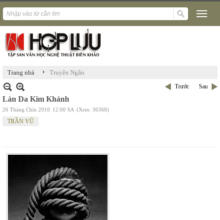
›
Trang nhà
Truyện Ngắn
Trước
Sau
Làn Da Kim Khánh
26 Tháng Chín 2010
12:00 SA
(Xem: 36368)
TRẦN VŨ