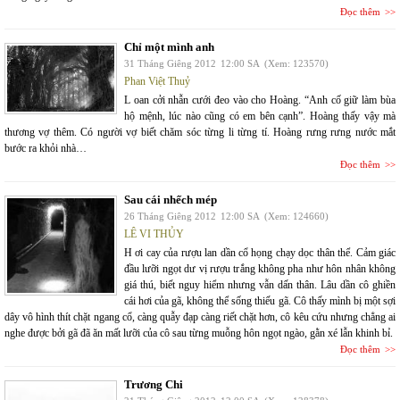
Đọc thêm
Chỉ một mình anh
31 Tháng Giêng 2012
12:00 SA
(Xem: 123570)
Phan Việt Thuỷ
L oan cởi nhẫn cưới đeo vào cho Hoàng. “Anh cố giữ làm bùa
hộ mệnh, lúc nào cũng có em bên cạnh”. Hoàng thấy vậy mà
thương vợ thêm. Có người vợ biết chăm sóc từng li từng tí. Hoàng rưng rưng nước mắt
bước ra khỏi nhà…
Đọc thêm
Sau cái nhếch mép
26 Tháng Giêng 2012
12:00 SA
(Xem: 124660)
LÊ VI THỦY
H ơi cay của rượu lan dần cổ họng chạy dọc thân thể. Cảm giác
đầu lưỡi ngọt dư vị rượu trắng không pha như hôn nhân không
giá thú, biết nguy hiểm nhưng vẫn dấn thân. Lâu dần cô ghiền
cái hơi của gã, không thể sống thiếu gã. Cô thấy mình bị một sợi
dây vô hình thít chặt ngang cổ, càng quẫy đạp càng riết chặt hơn, cô kêu cứu nhưng chẳng ai
nghe được bởi gã đã ăn mất lưỡi của cô sau từng muỗng hôn ngọt ngào, gằn xé lẫn khinh bỉ.
Đọc thêm
Trương Chi