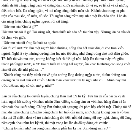
nước, chúng sẽ vẫy vùng với điều kiện cho chúng tự do. Nhưng Quy Nhơn khắc nghiệt,
khiến da tôi trắng, trắng bạch vì không dám chứa nhiễm sắc tố, vì sợ, sợ tất cả và cả những
điều chưa biết. Da nàng ngăm, vì nơi nàng sống nhiều màu sắc. Khánh tắm trong sự pha
trộn của màu sắc, đủ màu, đủ sắc. Tôi ngắm nàng mềm mại như một lời chào đón. Làn da
của nàng hiểu, chúng ngắm ngược, rồi cất tiếng:
‘‘Ước mơ của Kim là gì?’’
Ước mơ của tôi là gì? Tôi sửng sốt, chưa thiếu nữ nào hỏi tôi như vậy. Nhưng làn da của tôi
đã chen vào giữa.
‘‘Ước mơ của tôi từng là thoát ra ngoài.
Giờ tôi chỉ mơ ước làm một người bình thường, sống cho hết cuộc đời, đi cho trọn kiếp
người. Nghĩ là vậy, nhưng dường như lúc nào tôi cũng như đang trông chờ một điều gì đó.
Tôi biết tôi vẫn mơ ước, nhưng không biết rõ điều gì nữa. Một lần tôi mơ thấy trôi giữa
thành phố ngập nước, nước trôi ra biển và sóng hất ngược, lần khác là những con sông chết
làm tôi ước đất nhả phù sa…’’
‘‘Khánh cũng mơ thấy mình trở về giữa những lòng đường ngập nước, đi tìm những con
đường cũ đã mất dấu vết khiến Khánh than khóc ước tìm lại ngôi nhà cũ… Mình hay mơ
ước, biết sau này có còn mơ gì nữa?’’
Làn da của chúng tôi quyến luyến, chúng thân mật tựa tri kỷ. Tựa làn da của hai ca kỹ đã
hành nghề hát xướng với nhau nhiều đêm. Giống chúng tâm sự với nhau hằng đêm và ăn
nằm với nhau suốt sáng. Chúng làm chúng tôi ngượng khi phơi bầy các bí mật. Chúng tôi đỏ
mặt khi nghe chúng xưng hô bằng chính tên tuổi của mình, như chúng không còn là vỏ bọc
nữa mà đã chiếm đoạt và trở thành chúng tôi. Đến nỗi khi chúng tôi suy nghĩ, chúng tôi đang
nằm cạnh nhau như hai kỹ nữ, thì một trong hai làn da đã tự động cải chính:
‘‘Chúng tôi nằm như hai công dân, không phải hai kỹ nữ. Xin đừng sàm sỡ!’’