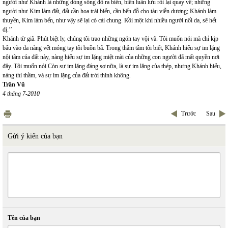
người như Khánh là những dòng sông đổ ra biển, biển luân lưu rồi lại quay về; những
người như Kim làm đất, đất cần hoa trái biển, cần bến đỗ cho tàu viễn dương; Khánh làm
thuyền, Kim làm bến, như vậy sẽ lại có cái chung. Rồi một khi nhiều người nối da, sẽ hết
dị.’’
Khánh từ giã. Phút biệt ly, chúng tôi trao những ngón tay vội vã. Tôi muốn nói mà chỉ kịp
bấu vào da nàng vết móng tay tôi buồn bã. Trong thâm tâm tôi biết, Khánh hiểu sự im lặng
nội tâm của đất này, nàng hiểu sự im lặng miệt mài của những con người đã mất quyền nơi
đây. Tôi muốn nói Còn sự im lặng đáng sợ nữa, là sự im lặng của thép, nhưng Khánh hiểu,
nàng thì thầm, và sự im lặng của đất trời thinh không.
Trần Vũ
4 tháng 7-2010
Trước
Sau
Gửi ý kiến của bạn
Tên của bạn