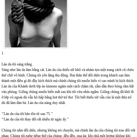
1.
Làn da tôi sáng trắng.
Sáng như làn da làm bằng cát. Làn da của thiếu nữ khô và nhám tựa một trang sách cũ chứa
thứ chữ vô hình. Chúng tôi yên lặng thụ động. Hai thân thể đối diện trong khách sạn làm
thành một điều gì đó đầy kích thích mà chính chúng tôi muốn hiểu vì sao mình bị kích thích.
Làn da của Khánh dưới lớp áo kimono ngăm một cách chậm rãi, sẫm dần theo bóng râm hắt
vào phòng. Giống chúng muốn biến mất sau khi tôi vừa nhìn ngắm. Giống chúng đã khô đi
ở lớp vỏ ngoài dù vẫn hô hấp bằng hơi thở trẻ thơ. Tôi biết thiếu nữ vẫn còn là một đứa trẻ
dù đã làm đàn bà. Làn da của nàng duy nhất.
‘‘Làn da của tôi bảo tồn từ sau 75.’’
‘‘Làn da của tôi thay đổi rất nhiều từ ngày ấy.’’
Chúng tôi nằm đối diện, nhưng không trò chuyện, mà chính làn da của chúng tôi trao đổi với
nhau. Chúng tôi nghe tiếng thở của chúng, đều đều, qua lại, khi phả một lượng không khí