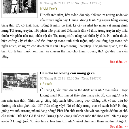
05 Tháng Ba 2011
12:00 SA
(Xem: 117306)
NAM DAO
Hư cấu trên năm, bẩy mảnh đời cóp nhặt tạo ra những nhân vật
của truyện ngắn này. Chúng không là những người bằng xương
bằng thịt, tức có thật, hoặc tưởng là mình có thật, kể cả (và nhất là) nhân vật mang danh
xưng Tôi trong truyện. Tôi, phần não phải, nơi điều hành tâm và tình, trong truyện này mâu
thuẫn với phần não trái, nhân vật tên Th, mang chức năng sai khiến lý tính. Khi mâu thuẫn
biện chứng - lý và tình - bế tắc, thực tại mang tính định mệnh, một loại tổng hợp mang nét
ngẫu nhiên, có người cho đó chính là chữ Duyên trong Phật pháp. Tác giả nói quanh, xin lỗi
bạn. Có lẽ bạn muốn xem hắn kể chuyện thế nào cho thành truyện, thời giờ đâu mà viển
vông.
Đọc thêm
Cầu cho tôi không cầu mong gì cả
05 Tháng Ba 2011
12:00 SA
(Xem: 124757)
Đỗ Phấn
Ở Trung Quốc, màu đỏ có thể được nhìn như màu trắng. Hoặc
không màu? Khi mà tất thảy đều mang sắc đỏ, con người ta bị
mù màu tạm thời. Nhìn cái gì cũng thấy xanh biếc. Trong veo. Chẳng biết vì sao trâu bò
thường rất căm ghét màu đỏ? Trăn cũng vậy? Nó có thấy trong veo và xanh biếc? Không
giống với môi trường mà nó đang sống? Phải liều chết tranh đấu với con người để tìm lại chỗ
của mình? Đấu bò? Có lẽ vì thế Trung Quốc không thể chơi môn thể thao này? Nhưng mặc
áo đỏ ở Trung Quốc? Chẳng làm ai bận tâm. Chỉ như quả ớt chín ném thêm vào hũ tương ớt.
Đọc thêm