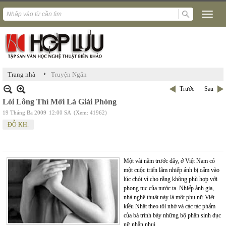
›
Trang nhà
Truyện Ngắn
Trước
Sau
Lòi Lông Thì Mới Là Giải Phóng
19 Tháng Ba 2009
12:00 SA
(Xem: 41962)
ĐỖ KH.
Một vài năm trước đây, ở Việt Nam có
một cuộc triển lãm nhiếp ảnh bị cấm vào
lúc chót vì cho rằng không phù hợp với
phong tục của nước ta. Nhiếp ảnh gia,
nhà nghệ thuật này là một phụ nữ Việt
kiều Nhật theo tôi nhớ và các tác phẩm
của bà trình bày những bộ phận sinh dục
nữ nhẵn nhụi.