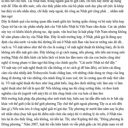
là nhổ hết cho tiện. Tại Nhật Bản, trong ngành giải trí gợi cảm, chỉ tiêu này được áp dụng
triệt để. Dần dà đến mức, nếu cho thấy phần trên của bộ phận sinh dục phụ nữ (tức là khép
hai đùi) và nếu nhẵn nhụi, chỉ thấy mép ngoài, thì công an Nhật giờ cũng phải ... nhắm mắt
làm ngơ.
Đây là thành quả của tương quan đấu tranh giữa lực lượng quần chúng và bộ máy kềm kẹp.
Quay trở lại các tác phẩm nhiếp ảnh của Việt kiều Nhật bị Việt Nam cấm đoán. Các tác phẩm
này tuy có khiêu khích phong tục, tập quán, văn hoá hay là luật pháp Việt Nam nhưng không
hề xâm phạm cấm kỵ của Nhật Bản. Đây là một trường hợp, ở Nhật, phải gọi là đúng quy
định của nhà nước và tuân thủ đường lối mà ở Nhật một Ban văn hoá tư tưởng nào đó đã...
vạch ra. Về mặt taboo như thế tôi cho là xoàng ( về mặt nghệ thuật tôi không bàn), đó là tôi
không nói đến mặt gợi cảm. Đây không có gì cách mạng, tiên phong, tiên tiến mà trong môi
trường Nhật chỉ điển hình cái luồn lách và lươn lẹo lắm mưu vặt của con buôn cũng như
nghệ sĩ trong phạm vi làm ngơ thả lỏng của chính quyền. "Cái nước Nhật nó thế đấy."
Về mặt này (về mặt nghệ thuật tôi vẫn không có tư cách gì để bàn đến), nó kém cái dũng
cảm của nhà nhiếp ảnh Nobuyoshi Araki chẳng hạn, với những chân dung tự chụp của ông
đang dí dương vật vào những cửa mình lông lá xum xuê, tức là cương qua tới mấy thứ cấm
kị. Về mặt nghệ thuật thì theo như ông phát biểu, ông đeo đuổi những việc làm này vì làm
nghệ thuật như thế rất là quá đã! Nếu không sáng tạo thì cũng sướng thân, và theo kinh
nghiệm của tôi (người viết này) thì có khi chụp hình còn vui hơn cả làm thơ.
Môi trường luật pháp địa phương như mới trình bày, hiện nay lại dẫn đến một éo le bất cập
khác với thế giới (vẫn là thế giới phương Tây chứ thế giới ngoài phương Tây ra ai nói đến
làm gì.) Nếu trào lưu ở công nghệ giải trí gợi dục Tây phương từ mười lăm năm nay là phụ
nữ nhẵn nhụi (hay bất quá thì điểm một chút râu mép) thì vì những lý do trên, ở Nhật trào
lưu lại là cho thấy lông, nếu không, trả tiền lại. Thì, như Kipling thở dài, "Đông phương là
Đông phương." Năm 2007, luật thì vẫn hiện hành và vẫn phải giấu các bộ phận nam và nữ