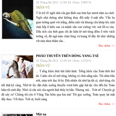
20 Tháng Ba 2011
12:00 SA
(Xem: 128673)
TRẦN VŨ
T ôi trở về ngôi nhà của gia đình sau hơn hai mươi năm xa cách.
Ngôi nhà chừng như không thay đổi mấy ở mặt tiền. Vẫn ba
gian tường quét vôi trắng, điểm một vài khung cửa khép hờ, một
chái bếp ở hiên sau và mảnh sân con vuông vức nơi lối ra vào.
Dấu tích của thời gian chỉ ẩn hiện lờ mờ từng đốm ố trên vách
tường cũ, đã ngả màu cháo lòng và loang lổ đây đó như những
vệt mụt nhọt thâm sâu...
Đọc thêm
PHÁO THUYỀN TRÊN DÒNG YANG-TSÉ
10 Tháng Ba 2011
12:00 SA
(Xem: 123341)
TRẦN VŨ
... T iếng khóc thút thít hiền lành. Tiếng khóc của Toàn thời thơ
ấu. Cánh cửa sổ mở rộng, không có chút nắng nào. Tôi nhìn bầu
trời, màu trời đục lờ lợ. Đột nhiên tôi nhớ lại tất cả, nhớ từng chi
tiết thật kỹ càng. Nhớ từ lúc đặt chân xuống thuyền vượt biên gặp hải tặc cho đến lúc Toàn
hãm tôi mới đây. Nhớ cả câu nói của người lính thủy bị bắn. Nhưng mà... Trời ơi! Chuyện gì
đã xảy ra? Chúng tôi còn ở Vũng Tàu hôm qua kia mà! Tôi gục xuống, Toàn quay lại mặt
đầy thẹo. Vết thẹo. Trời ơi, buổi sáng.
Đọc thêm
Mặt nạ