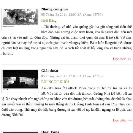
Những con giun
05 Tháng Ba 2011
12:00 SA
(Xem: 45790)
Hoài Băng
...Tôi thường về nhà vào quãng gần ba giờ sáng với thân thể
bầm dập sau những cuộc truy hoan, cha là người đầu tiên mở
cửa và tát vào mặt tôi đôm đốp. Những cái tát thành thói quen đã chai lì trơ sắt. Vợ cha,
người đàn bà thay thế mẹ có nụ cười gian manh và nguy hiểm. Bà ta luôn là người hiểu được
cái quy luật im lặng trong ngôi nhà này, đó là cách tốt nhất để lấy lòng cha và tránh những
rắc rối...
Đọc thêm
Giải thoát
05 Tháng Ba 2011
12:00 SA
(Xem: 42750)
BÙI NGỌC KHÔI
Ăn cơm trưa ở Pollock Pines xong tôi lên xe trở lại xa lộ
50. Vừa lái tôi vừa dõi mắt tìm con đường Nhà Đá bên trái xa
lộ. Xe chạy nhanh vừa ngó chừng xe khác vừa tìm đường bên trái không phải dễ nhất là phải
giữ tuyến trái và thỉnh thoảng bị mấy thằng đi truck cồng kềnh bám sát sau lưng nháy đèn
đuổi vào trong. Thật may tôi thấy bảng đường từ xa, vội bẻ tay lái đâm ngang xa lộ quặt vào
đường Nhà Đá.
Đọc thêm
Hoài Vọng