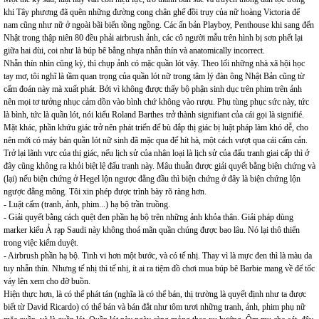
khi Tây phương đã quên những đường cong chân ghế đồi trụy của nữ hoàng Victoria để
nam cũng như nữ ở ngoài bãi biển tồng ngồng. Các ấn bản Playboy, Penthouse khi sang đến
Nhật trong thập niên 80 đều phải airbrush ảnh, các cô người mẫu trên hình bị sơn phết lại
giữa hai đùi, coi như là búp bê bằng nhựa nhẵn thín và anatomically incorrect.
Nhẵn thín nhìn cũng kỳ, thì chụp ảnh có mặc quần lót vậy. Theo lối những nhà xã hội học
tay mơ, tôi nghĩ là tầm quan trọng của quần lót nữ trong tâm lý đàn ông Nhật Bản cũng từ
cấm đoán này mà xuất phát. Bởi vì không được thấy bộ phận sinh dục trên phim trên ảnh
nên mọi tơ tưởng nhục cảm dồn vào bình chứ không vào rượu. Phụ tùng phục sức này, tức
là bình, tức là quần lót, nói kiểu Roland Barthes trở thành signifiant của cái gọi là signifié.
Mặt khác, phần khứu giác trở nên phát triển để bù đắp thị giác bị luật pháp làm khó dễ, cho
nên mới có máy bán quần lót nữ sinh đã mặc qua để hít hà, một cách vượt qua cái cấm cản.
Trở lại lãnh vực của thị giác, nếu lịch sử của nhân loại là lịch sử của đấu tranh giai cấp thì ở
đây cũng không ra khỏi biệt lệ đấu tranh này. Mâu thuẫn được giải quyết bằng biện chứng và
(lại) nếu biện chứng ở Hegel lộn ngược đằng đầu thì biện chứng ở đây là biện chứng lộn
ngược đằng mông. Tôi xin phép được trình bày rõ ràng hơn.
- Luật cấm (tranh, ảnh, phim...) hạ bộ trần truồng.
- Giải quyết bằng cách quệt đen phần hạ bộ trên những ảnh khỏa thân. Giải pháp dùng
marker kiểu Ả rạp Saudi này không thoả mãn quần chúng được bao lâu. Nó lại thô thiển
trong việc kiểm duyệt.
- Airbrush phần hạ bộ. Tinh vi hơn một bước, và có tế nhị. Thay vì là mực đen thì là màu da
tuy nhẵn thín. Nhưng tế nhị thì tế nhị, ít ai ra tiệm đồ chơi mua búp bê Barbie mang về để tốc
váy lên xem cho đỡ buồn.
Hiện thực hơn, là có thể phát tán (nghĩa là có thể bán, thị trường là quyết định như ta được
biết từ David Ricardo) có thể bán và bán đắt như tôm tươi những tranh, ảnh, phim phụ nữ