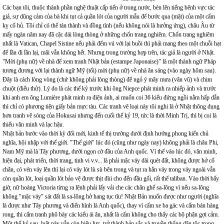
Các bạn tôi, thuộc thành phần nghệ thuật cấp tiến ở trong nước, bèn lên tiếng bênh vực tác
giả, sự dũng cảm của bà khi tụt cả quần lót của người mẫu để bước qua (mặt) của một cấm
kỵ cổ hủ. Tôi chỉ có thể tán thành và đồng tình (nếu không nói là hưởng ứng), châu Âu từ
mấy ngàn năm nay đã cặc dái lòng thòng ở những chốn trang nghiêm. Chốn trang nghiêm
nhất là Vatican, Chapel Sistine nếu phải đếm vú với lại buồi thì phải mang theo một chuỗi hạt
để lần đi lần lại, mãi vẫn không hết. Nhưng trong trường hợp trên, tác giả là người ở Nhật.
"Mời (phụ nữ) về nhà để xem tranh Nhật bản (estampe Japonaise)" là một thành ngữ Pháp
tương đương với lại thành ngữ Mỹ (tối) mời (phụ nữ) về nhà ăn sáng (vào ngày hôm sau).
Đây là cách lòng vòng (chứ không phải lòng thòng) để ngỏ ý mây mưa (vân vũ) và chim
chuột (điểu thử). Lý do là các thế kỷ trước khi ông Niepce phát minh ra nhiếp ảnh và trước
khi anh em ông Lumière phát minh ra điện ảnh, ai muốn coi 36 kiểu đứng ngồi nằm hấp dẫn
thì chỉ có phương tiện giấy bản mực tàu. Các tranh vẽ loại này tôi nghi là ở Nhật thông dụng
hơn tranh vẽ sóng của Hokusai nhưng đến cuối thế kỷ 19, tức là thời Minh Trị, thì bị coi là
thiếu văn minh và lạc hậu.
Nhật bản bước vào thời kỳ đổi mới, kinh tế thị trường dưới định hướng phong kiến chủ
nghĩa, hội nhập với thế giới. "Thế giới" lúc đó (cũng như ngày nay) không phải là châu Phi,
Nam Mỹ mà là Tây phương, dưới ngọn cờ đầu của Anh quốc. Vì thế vào lúc đó, văn minh,
hiện đại, phát triển, thời trang, tinh vi v.v... là phải mặc váy dài quét đất, không được hở cổ
chân, có vén váy lên thì lại có váy lót lù sù bên trong và tụt ra hẳn váy trong váy ngoài vẫn
còn quần lót, loại quần lót bảo vệ được thịt đùi cho đến đầu gối, rất thể taliban. Vào thời bấy
giờ, nữ hoàng Victoria từng ra lệnh phải lấy vải che các chân ghế sa-lông vì nếu sa-lông
không "mặc váy" sát đất là sa-lông hở hang tục tĩu! Nhật Bản muốn được như người (nghĩa
là được như Tây phương và điển hình là Anh quốc), thay vì cấm xe ba gác và cấm bán hàng
rong, thì cấm tranh phô bày các kiểu ái ân, nhất là cấm không cho thấy các bộ phận gợi cảm.
Một thế kỷ sau, luật này vẫn còn hiệu lực, trở thành bản sắc và truyền thống dân tộc trong