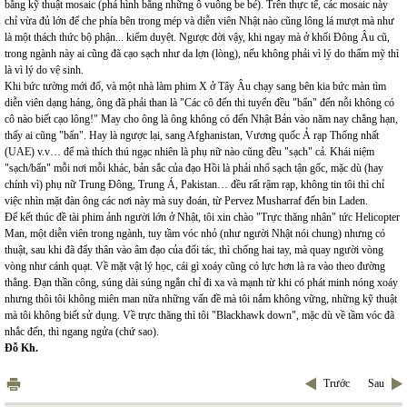
bằng kỹ thuật mosaic (phá hình bằng những ô vuông be bé). Trên thực tế, các mosaic này
chỉ vừa đủ lớn để che phía bên trong mép và diễn viên Nhật nào cũng lông lá mượt mà như
là một thách thức bộ phận... kiểm duyệt. Ngược đời vậy, khi ngay mà ở khối Đông Âu cũ,
trong ngành này ai cũng đã cạo sạch như da lợn (lòng), nếu không phải vì lý do thẩm mỹ thì
là vì lý do vệ sinh.
Khi bức tường mới đổ, và một nhà làm phim X ở Tây Âu chạy sang bên kia bức màn tìm
diễn viên dạng háng, ông đã phải than là "Các cô đến thi tuyển đều "bẩn" đến nỗi không có
cô nào biết cạo lông!" May cho ông là ông không có đến Nhật Bản vào năm nay chẳng hạn,
thấy ai cũng "bẩn". Hay là ngược lại, sang Afghanistan, Vương quốc Ả rạp Thống nhất
(UAE) v.v… để mà thích thú ngạc nhiên là phụ nữ nào cũng đều "sạch" cả. Khái niệm
"sạch/bẩn" mỗi nơi mỗi khác, bản sắc của đạo Hồi là phải nhổ sạch tận gốc, mặc dù (hay
chính vì) phụ nữ Trung Đông, Trung Á, Pakistan… đều rất rậm rạp, không tin tôi thì chỉ
việc nhìn mặt đàn ông các nơi này mà suy đoán, từ Pervez Musharraf đến bin Laden.
Để kết thúc đề tài phim ảnh người lớn ở Nhật, tôi xin chào "Trực thăng nhân" tức Helicopter
Man, một diễn viên trong ngành, tuy tầm vóc nhỏ (như người Nhật nói chung) nhưng có
thuật, sau khi đã đẩy thân vào âm đạo của đối tác, thì chống hai tay, mà quay người vòng
vòng như cánh quạt. Về mặt vật lý học, cái gì xoáy cũng có lực hơn là ra vào theo đường
thẳng. Đạn thần công, súng dài súng ngắn chỉ đi xa và mạnh từ khi có phát minh nóng xoáy
nhưng thôi tôi không miên man nữa những vấn đề mà tôi nắm không vững, những kỹ thuật
mà tôi không biết sử dụng. Về trực thăng thì tôi "Blackhawk down", mặc dù về tầm vóc đã
nhắc đến, thì ngang ngửa (chứ sao).
Đỗ Kh.
Trước
Sau