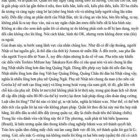
mặc quần, và là quần lót. Quần lót này ngày càng mỏng theo xu hướng. Ôm mu cho sát, đây
là giải pháp xích lại gần thêm tí nữa, theo kiểu hằn, kiểu nổi, kiểu phù điêu, kiểu 3D ba chiều
ấn tượng và càng ngày càng bé lại (như ông bình vôi và những kiếp người sống lâu trăm
tuổi). Đến đây công an phần dưới của Nhật Bản, tức là công an văn hóa, bèn lên tiếng, ra tay,
không phải là ra tay thọc vào, mà ra tay ngăn chận âm mưu diễn biến rất là hòa bình này.
Không ai cấm cho xem ảnh quần lót cả nhưng tự do không phải sinh ra để bị lạm dụng, tuyệt
đối cấm không cho lòi lông. Nói cách khác, bình thì OK, nhưng rượu không được tràn (lòi)
ra ngoài.
Giai đoạn này, ta bước sang lãnh vực của nhân chủng học. Như đã có đề cập thoáng, người
Nhật có hai nguồn gốc, là thổ dân của thời kỳ Jomon từ miền Bắc Á đến trước, sau pha lẫn
vẫn người Yoyoi đến từ Nam Á, tuy đến chậm nhưng là đa số về sau. Pha trộn này khiến
các diễn viên Toshiro Mifune hay Takakura Ken đều có râu quai nón và nói chung là đàn
ông Nhật nhiều lông hơn đàn ông Quảng Ngãi. Dùng đến phép suy luận thì nếu đàn ông
Nhật nhiều lông hơn đàn ông Việt hay Quảng Đông, Quảng Châu thì đàn bà Nhật cũng vậy,
nghĩa là nhiều lông hơn phụ nữ Quảng Ngãi. Phụ nữ Nhật nói chung đa mao (cho nên các
Geisha kỹ nữ mới cạo lông mày) và lông trong hoài vọng của nam giới, từ đó, gắn liền với
chỗ kín của phụ nữ. Điều lơ mơ (chứ không phải là lơ thơ) này, trong giai đoạn lịch sử được
đề cập đến (thập niên 80-90 của thế kỷ trước) lại được luật pháp dùng cấm đoán tăng cường.
Luật cấm lòi lông? Thế thì nào có khó gì, ta vặt luôn, nghĩa là bikini wax. Như thế, có thể bớt
diện tích của quần lót lại mà vẫn không phạm pháp. Quần lót theo đà lui này mà thu hẹp mặt
bằng, lùi đến đâu ta nhổ đến đấy (trong quân sự, đây là chiến thuật tiêu thổ kháng chiến).
Trong lúc vừa đánh vừa vặt lông này thì ở Tây phương, xuất phát từ bãi biển Ipanema
(Brazil), là hiện tượng quần tắm thong khiến công nghiệp bikini wax trở thành quyết liệt.
Trào lưu quần tắm chẳng mấy chốc mà lan sang lãnh vực đồ lót, trở thành quần lót gọi là G-
string. Giờ, nếu mặc G-string mà không muốn lòi lông ra hai bên mép (quần) thì chỉ có cách