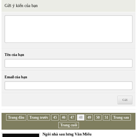
Gửi ý kiến của bạn
Tên của bạn
Email của bạn
Trang đầu
Trang trước
45
46
47
48
49
50
51
Trang sau
Trang cuối
Ngôi nhà sau lưng Văn Miếu