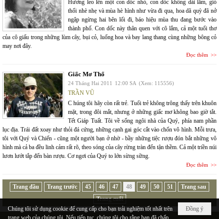
Hương leo lên một con dốc nhỏ, con dốc không dài lắm, gió
thổi nhè nhẹ và mùa hè hình như vừa đi qua, hoa dã quỳ đã nở
ngập ngừng hai bên lối đi, báo hiệu mùa thu đang bước vào
thành phố. Con dốc này thân quen với cô lắm, cả một tuổi thơ
của cô giấu trong những lùm cây, bụi cỏ, luống hoa và bay lang thang cùng những bông cỏ
may nơi đây.
Đọc thêm
Giấc Mơ Thổ
24 Tháng Hai 2011
12:00 SA
(Xem: 115556)
TRẦN VŨ
C húng tôi hãy còn rất trẻ. Tuổi trẻ không trông thấy trên khuôn
mặt, trong đôi mắt, nhưng ở những giấc mơ không bao giờ tắt.
Tết Giáp Tuất. Tôi về sống ngôi nhà của Quý, phía nam phần
lục địa. Trái đất xoay như thỏi đá cứng, những cạnh gai góc cắt vào chốn vô hình. Mỗi trưa,
tôi với Quý và Chiến - cũng một người bạn ở nhờ - bầy những tiệc rượu đón bắt những vô
hình mà cả ba đều linh cảm rất rõ, theo sóng của cây rừng tràn đến tận thềm. Cả một triền núi
lươn lướt tắp đến bàn rượu. Cơ ngơi của Quý to lớn sừng sững.
Đọc thêm
Trang đầu
Trang trước
45
46
47
48
49
50
51
Trang sau
Trang cuối
Chúng tôi sử dụng cookie để cung cấp cho bạn trải nghiệm tốt nhất trên
Đồng ý
trang web của chúng tôi. Nếu tiếp tục, chúng tôi cho rằng bạn đã chấp