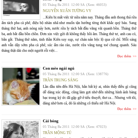
05 Tháng Ba 2011
12:00 SA
(Xem: 46053)
NGUYỄN XUÂN TƯỜNG VY
...Kiên bị mất việc từ nửa năm nay. Tháng đầu anh thong thả rửa
ấm tách pha cà phê, điệu bộ nhàn nhã như muốn tận hưởng từng thời khắc quý báu. Sang
tháng thứ hai, anh nóng nảy hơn, nước rửa ly tách bắt đầu văng vãi quanh bồn. Tháng thứ
ba, anh bắt đầu bồn chồn. Đơn xin việc gửi đi không thấy hồi âm. Tháng thứ tư, anh cau có,
bẳn gắt. Tháng thứ năm, tinh thần Kiên suy sụp, sự chán nản bộc lộ qua cử chỉ. Mỗi sáng
anh vẫn dậy sớm pha cà phê, súc ấm rào rào, nước rửa văng tung toé chung quanh. Sáu
tháng thật dài cho một người rỗi việc...
Đọc thêm
Con mèo ngái ngủ
05 Tháng Ba 2011
12:00 SA
(Xem: 138776)
TRẦN TRUNG SÁNG
Lần đầu tiên đến Hà Nội, hẳn bất kỳ ai, nhìn thấy điều gì cũng
dễ dàng xúc động, cũng làm gợi nhớ đến những hình ảnh bàng
bạc trong ký ức đã gặp gỡ ở tiểu thuyết, thơ ca... Nhưng với tôi,
đáng nhớ hơn cả, đó là những cô thiếu nữ Hà Nội.
Đọc thêm
Cái bóng
05 Tháng Ba 2011
12:00 SA
(Xem: 47023)
TRẦN MỘNG TÚ