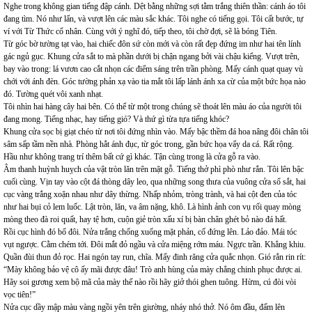
Nghe trong không gian tiếng đập cánh. Dệt bằng những sợi tằm trắng thiên thần: cánh áo tôi
đang tìm. Nó như lẩn, và vượt lên các màu sắc khác. Tôi nghe có tiếng gọi. Tôi cất bước, tự
ví với Từ Thức cổ nhân. Cùng với ý nghĩ đó, tiếp theo, tôi chờ đợi, sẽ là bóng Tiên.
Từ góc bờ tường tạt vào, hai chiếc đôn sứ còn mới và còn rất đẹp đứng im như hai tên lính
gác ngủ gục. Khung cửa sắt to mà phần dưới bị chận ngang bởi vài chậu kiểng. Vượt trên,
bay vào trong: lá vươn cao cắt nhọn các điểm sáng trên trần phòng. Mấy cánh quạt quay vù
chới với ánh đèn. Góc tường phản xạ vào tia mắt tôi lấp lánh ánh xa cừ của một bức họa nào
đó. Tường quét vôi xanh nhạt.
Tôi nhìn hai hàng cây hai bên. Có thể từ một trong chúng sẽ thoát lên màu áo của người tôi
đang mong. Tiếng nhạc, hay tiếng gió? Và thứ gì từa tựa tiếng khóc?
Khung cửa sọc bị giạt chéo từ nơi tôi đứng nhìn vào. Mấy bậc thềm đá hoa nâng đôi chân tôi
sâm sấp tầm nền nhà. Phòng hắt ánh đục, từ góc trong, gần bức họa vẩy da cá. Rất rộng.
Hầu như không trang trí thêm bất cứ gì khác. Tận cùng trong là cửa gỗ ra vào.
Âm thanh huỳnh huỵch của vật tròn lăn trên mặt gỗ. Tiếng thở phì phò như rắn. Tôi lên bậc
cuối cùng. Vịn tay vào cột đá thòng dây leo, qua những song thưa của vuông cửa sổ sắt, hai
cục vàng trắng xoặn nhau như dây thừng. Nhấp nhỏm, tròng trành, và hai cột đen của tóc
như hai bụi cỏ lem luốc. Lật tròn, lăn, va âm nặng, khô. Là hình ảnh con vụ rối quay mòng
mòng theo đà roi quất, hay tệ hơn, cuộn giẻ tròn xấu xí bị bàn chân ghét bỏ nào đá hất.
Rồi cục hình đó bổ đôi. Nửa trắng chống xuống mặt phản, cố đứng lên. Lảo đảo. Mái tóc
vụt ngược. Cằm chém tới. Đôi mắt đỏ ngầu và cửa miệng rớm máu. Ngực trần. Khẳng khiu.
Quần đùi thun đỏ rọc. Hai ngón tay run, chĩa. Mấy đinh răng cửa quắc nhọn. Gió rắn rin rít:
“Mày không bảo vệ cô ấy mãi được đâu! Trò anh hùng của mày chẳng chinh phục được ai.
Hãy soi gương xem bộ mã của mày thế nào rồi hãy giở thói ghen tuông. Hừm, cú đòi vòi
vọc tiên!”
Nửa cục dầy mập màu vàng ngồi yên trên giường, nháy nhó thở. Nó ôm đầu, đấm lên