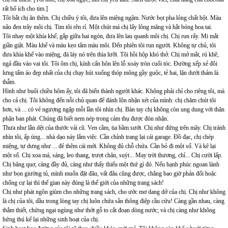
rất bổ ích cho tim.]
Tôi bắt chị ăn thêm. Chị chiều ý tôi, đưa lên miệng ngậm. Nước bọt pha lỏng chất bột. Màu
nâu đen trây môi chị. Tim tôi rên rỉ. Một chút má chị lẩy lông măng và hắt bóng hoa tai.
Tôi nhay một khía khế, gắp giữa hai ngón, đưa lên lau quanh môi chị. Chị run rẩy. Mi mắt
giần giật. Màu khế và màu kẹo tẩm màu môi. Đến phiên tôi run người. Không tự chủ, tôi
đưa khía khế vào miệng, đá láy nó trên thìa lưỡi. Tôi hồi hộp khó thở. Chị mở mắt, rú khẽ,
ngả đầu vào vai tôi. Tôi ôm chị, kính cẩn hôn lên lỗ xoáy tròn cuối tóc. Đường xếp xẻ đôi
lưng tấm áo đẹp nhất của chị chạy hút xuống thóp mông gầy guộc, tẻ hai, lặn dưới thảm lá
thẫm.
Hình như buổi chiều hôm ấy, tôi đã biến thành người khác. Không phải chỉ cho riêng tôi, mà
cho cả chị. Tôi không đến nỗi chủ quan để đánh lộn nhận xét của mình: chị chăm chút tôi
hơn, và ... có vẻ ngượng ngập mỗi lần tôi nhìn chị. Bàn tay chị không còn ung dung với thân
phận ban phát. Chúng đã biết nem nép trong cảm thụ được đón nhận.
Thưa như lằn dệt của thước vải cũ. Ven cằm, tia bầm sướt. Chị như đứng trên mây. Chị tránh
nhìn tôi, ấp úng... nhà dạo này lắm việc. Cần chỉnh trang lại cái garage. Đồ đạc, chị chép
miệng, tự dưng như ... đẻ thêm cái mới. Không đủ chỗ chứa. Cần bỏ đi một số. Và kê lại
một số. Chị xoa má, sáng, leo thang, trượt chân, suýt... May trời thương, chỉ... Chị cười lấp.
Chị bâng quơ, càng đầy đủ, càng như thấy thiếu một thứ gì đó. Nếu hạnh phúc ngoan lành
như bọn giường tủ, mình muốn đặt đâu, vất đâu cũng được, chẳng bao giờ phản đối hoặc
chống cự lại thì thế gian này đúng là thế giới của những trang sách!
Chị như phát ngôn giùm cho những trang sách, cho ước mơ dang dở của chị. Chị như không
là chị của tôi, dầu trong lòng tay chị luôn chứa sẵn thông điệp cầu cứu! Càng gần nhau, càng
thắm thiết, chứng ngại ngùng như thớt gỗ to cắt đoạn dòng nước; và chị càng như không
hứng thú kể lại những sinh hoạt của chị.