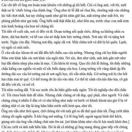
Các chi tiết về ông em hoàn toàn khuôn với những gì tôi biết. Chỉ có ông anh, với tôi, mới
thật sự là ‘chiếc bóng của chính ông.’ Ông như từ lỗ đất nẻ chui lên, chường mặt vào những
lúc bất chợt nhất, hai tay chống nạnh như gã bù nhìn giữ lúa, mắt trừng như mắt ếch, tóc
phùng phễnh như gai mây. Ông biến mất thật thần kỳ, như hồn ma, trước chục con mắt trợn
tráo kinh hoàng của bọn trẻ chúng tôi.
Tôi tiến về cuối sân, nơi cô đến và đi. Đoạn tường nối quặt chéo, đứng xa không nhìn ra
được, dài hai thước; và bề cao của nó thấp hơn bức tường chính. Nơi này tối và nặng hơi
nước. Ngày còn đầy. Nhưng nơi đây, ngày rất vơi. Một chũm trời và đời bị bỏ quên. Lạnh,
và ngửi có mùi mốc.
Ô cửa sắt dọc khom từ mí đất đến hết chiều cao của tường. Nhưng rộng chỉ lọt thân người.
Màu sơn khác hẳn các nơi khác của ngôi nhà. Nó xỉn, đen như sình, anh ánh gân nứt như
bụi đất nhèm nhẹp pha màu lá mục. Cửa khóa từ trong. Qua chi chít lỗ thủng, tôi thấy những
chậu kiểng cao nghễu và một số sắc biến dạng của hoa. Lưng tường vôi vàng đánh ập lên
đường dài sọc của bờ tường mà từ nơi ngồi học, tôi vẫn nhìn thấy. Gờ tường trái bị che bởi
hai chậu mai tứ quý. Có thể trong đó là cửa vào nhà. Có thể từ cánh cửa kín đáo kia, cô gái
đã đến với tôi, và trở về.
Tôi nhìn xuống đất. Vài sọc nước rêu ẩn hiện giữa mấy ngón. Tôi tội nghiệp cho đôi chân
cô. Tôi chưa bình tĩnh để nhìn. Nhưng chắc chúng sẽ rất đẹp, quý phái, như người. Và chắc
chúng cũng ít nhiều ố dầu cô có nhẹ hỗng như mây và bước có khinh khoái tựa gió ố bị vẽ
nhăng nhít vì các lớp lá úng hâm hẩm nước mỗi lượt qua, như tôi.
Ông em vẫn như thói quen, chờ chúng tôi với một giỏ to đủ thứ quả chín tới. Ông cười nhìn
chúng tôi ngấu nghiến. Ít khi ông mở miệng. Có lẽ ông biết, ngoài ngoại hình thô kệch,
giọng nói của ông vẫn chẳng chút nào êm tai. [nó khàn khàn như cửa lò kín muội khói đen.]
Chỉ nụ cười và ánh mắt hiền hậu. Đó là tất cả những gì ông mang dùng giao tiếp với chúng