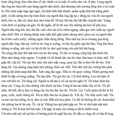
lươn sống lưng cồm cộm như rễ cây chính và và mấy rẽ sườn như các rễ phụ. Lưng người
đàn ông ăn chưa hết cụm háng người nằm dưới, nhả nhượng một mương lông đen rì rịt xoăn
tít. Đôi chân mập mạp ngơ ngác, rồi bình tĩnh thật nhanh, quăm quắp thớt thịt trắng phẽo
phệt; và đôi mông lem lép hòm hõm của người đàn ông lập lại y động tác vừa rồi của người
dưới, kéo ra, đẩy tới, thùn thụt như bơm bễ. Hì hục hồi tàu lửa bắt đầu chuyển ánh. Tràng
cười dưới cố gượng vài giây rồi tắt ngấm, để từ đó mọc lên những âm kéo bễ phụ họa.
Người đàn ông hức hực lên lần cuối, như tàu lá bị chém ngang, nằm gục trên cánh tay người
nằm dưới. Đôi vú khủng khiếp màu nấm khô giật mình nhóng nhóc phọt cao và người đàn
bà rã bèo xuồi xuôỳi, những ngón chân dựng đứng. Hai cánh tay bà ta choàng qua lưng
người đàn ông, bàn tay vuốt từ tóc ông ta xuống, và dùi dụi giữa cặp thịt lõm. Ông khì khọt
không ra tiếng, nẩy nức vài lát rồi lắc lư như quả bóng vừa nhả hết khí bụng.
Tôi nóng rần như thể mặt trời vừa leo lên lưng. Tê rần và sượng cứng bắp thịt dưới rốn.
Máu như đang chảy ngược. Cơ phận vô tội thanh tân của tôi chực làm loạn và khạc nhổ. Tôi
giận dữ, xấu hổ. Tôi nín thở, như chú mèo nấp vụng, quay lui, lẩn ra theo lối đã vào. Trời
đang tối. Căn phòng sáng lạnh như phòng chứa xác chết. Ánh đèn chít dọc tường bên phải
những dải khăn tang thật đều. Ánh sáng địa ngục. Đầu óc tôi quay cuồng. Mảnh gương tinh
khiết bị đập rơi từng miểng. Tôi đau đớn. Tôi gọi tên chị. Cõi linh thiêng. Gọi chị hiện về
cứu vớt hồn tôi. Tôi đang sốt. Người ta đã làm ô uế cái mà tôi nghĩ về! Tôi khao khát tìm
được chị. Cùng chị chia những viên thuốc hạ hỏa. Lông lá kia tàn nhẫn vần vã tôi. Tôi đã
nhìn, đã biết, đã sa đọa và đang cầu chị tha thứ cho tôi. Tôi lùi. Lùi. Cuốn phim dã thú hỉ hả
quay, cuốn, nuốt chửng tôi. Tôi tự thấy hèn hạ và phạm tội. Với chị. Tôi chảy nước mắt. Tôi
va má vào bụi kiểng, lá rũ, đau và ướt. Mắt trôi hoa pháo. Có thể tôi không đủ sức thoát khỏi
căn phòng hai tử thi này. Ôi, cái ác! Đừng bao giờ phải gặp nó. Nó sẽ nhớ mãi mặt mũi
chúng ta. Nó là loài dơi hút máu. Chỉ gặp, là máu của chúng ta đã bị nhiễm hoại.
Với nửa mắt mở, tôi tạt bừa về hướng (mà tôi nghĩ là) trái, lối dẫn ra cổng sắt có bản lề long