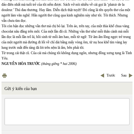
đảo điên nhất mà tuổi trẻ của tôi nếm được. Sách vở nói nhiều về cái gọi là ‘plaisir de la
douleur.’ Thú đau thương. Hay lắm. Diễn dịch thật tuyệt! Đó cũng là tên quyển thơ của một
người làm văn nghệ. Hẳn người thơ cũng qua kinh nghiệm này như tôi. Tôi thích. Nhưng
vẫn chưa tìm đọc.
Tôi còn bận đọc những vần thơ mà chị bỏ lại. Trên áo, trên tay, của một thìa khế chua vàng
chocolat nâu đắng trên môi. Của một lần đã cũ. Những vần thơ như mỗi thân cành mà mỗi
lần đọc là mỗi lần trổ lá, hồi sinh từ mỗi âm hao, mỗi từ ngữ. Từ âm ấm lồng ngực trẻ trung
của một người mà đường đi lối về chỉ dài bằng mấy vòng ôm, từ nụ hoa khế tím vàng lay
lung trước mắt đến tảng đá lót trên nệm lá ẩm, bên phải tôi.
Từ trong cái thật cũ. Của cái mà chúng tôi không dụng ngôn, nhưng đồng xưng tụng là Tình
Yêu.
NGUYỄN HÒA TRƯỚC
(tháng giêng * hai 2006)
Trước
Sau
Gửi ý kiến của bạn