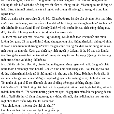
tôi. Với chúng tôi, thế là đủ. Chúng tôi thù tạc nhau bằng niềm háo hức rộn ràng tuổi trẻ.
Chúng tôi vẫn biết cách thù tiếp ông với rất trầm tư, rất người lớn. Và chúng tôi tin là ông sẽ
hiểu, đứng trên mối thèm khát của trẻ nghèo nơi chúng tôi là lòngỳ tự trọng và trọng kính
người khác.
Buổi trưa như siêu nước sắp sôi trên bếp. Chưa buổi trưa hè nào sôn sốt như hôm nay. Mưa
chưa mùa. Lối lá mục, vào hạ, vẫn i ỉ. Cõi đất nơi bờ tường này không bị ảnh hưởng bởi thời
tiết. Muôn đời xưa của nó là thế; lúc này là thế; và mãi muôn đời sau chắc cũng không thay
đổi, nếu vẫn tứ hướng xanh lùm rậm rịt như khu rừng nhỏ.
Tôi thèm một cơn dội mát. Nhà chật. Người đông. Muốn thỏa mãn ước muốn của mình,
không đơn giản. Cả hai gia đình sử dụng chung phòng tắm. Phòng tắm kiêm phòng vệ sinh.
Khó an nhiên trầm mình trong nước khi mà gần chục con người khác có thể cùng lúc sẽ có
một trong hai nhu cầu. Cách giải nhiệt hay nhất, ngoài ly đá lạnh, là thả bộ vào mật khu lá
ẩm. Trong đó, ngoài thiên nhiên hết sức êm ả, dạo này tôi còn hy vọng (?)nàng tiên áo sáng
môi tươi sẽ bóc vỏ không khí hiện ra.
Nụ. Cái tên thật đẹp. Đọc lên, cảm tưởng miệng mình đang ngậm viên mật, đang mút chất
nhựa thơm từ tâm một cánh hoa trẻ. Cái tên hình như dành riêng cho... tôi, tên học trò, mà
đường nhắm gần nhất của nó là những giờ văn chương trầm bổng. Toán học, bước đầu, là
cầu nối để tôi gặp cô. Văn chương sẽ là phương tiện để tôi ca tụng vẻ đẹp tinh khiết của cô.
Tôi muốn chỉ gọi cô là cô, dầu tuổi tác của cô đáng để tôi gọi cô bằng tên gọi khác.
Cô đã đến với tôi. Tôi không biết nhiều về cô, ngoài phần cô tự thuật. Ngôi biệt thự, kể về bí
mật thì hơn hẳn cô. Tôi đã xem những phim ma quái, đã gặp trên màn ảnh các phòng ốc âm
thầm. Ngôi biệt thự cô đang sống trong, tuy không đến nỗi, vẫn là đích ngắm náo nức cho
một phen thám hiểm. Một lần, tôi đánh bạo:
“Sao chị không... mời em vào nhà chị chơi?”
Cô nhìn tôi, hai chân mày gần lại. Giọng vẫn dịu: