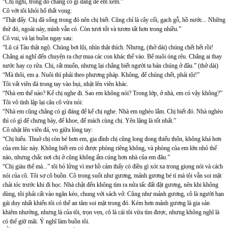
“Chị nghĩ, trong đó chẳng có gì đáng để em xem.”
Cô vớt tôi khỏi hố thất vọng:
“Thật đấy. Chị đã sống trong đó nên chị biết. Cũng chỉ là cây cối, gạch gỗ, hồ nước... Những
thứ đó, ngoài này, mình vẫn có. Còn tươi tốt và tươm tất hơn trong nhiều.”
Cô vui, và lại buồn ngay sau:
“Lũ cá Tàu thật ngộ. Chúng bơi lội, nhìn thật thích. Nhưng, (thở dài) chúng chết hết rồi!
Chẳng ai nghĩ đến chuyện ra chợ mua các con khác thế vào. Bể nuôi óng rêu. Chẳng ai thay
nước hay cọ rửa. Chị, rất muốn, nhưng lại chẳng biết người ta bán chúng ở đâu.” (thở dài)
“Mà thôi, em ạ. Nuôi thì phải theo phương pháp. Không, để chúng chết, phải tội!”
Tôi vất viên đá trong tay vào bụi, nhặt lên viên khác.
“Nhà em thế nào? Kể chị nghe đi. Sao em không nói? Trong lớp, ở nhà, em có vậy không?”
Tôi vô tình lập lại câu cô vừa nói:
“Nhà em cũng chẳng có gì đáng để kể chị nghe. Nhà em nghèo lắm. Chị biết đó. Nhà nghèo
thì có gì để chưng bày, để khoe, để mách cùng chị. Yên lặng là tốt nhất.”
Cô nhặt lên viên đá, vo giữa lòng tay:
“Chị hiểu. Thuở chị còn bé hơn em, gia đình chị cũng long đong thiếu thốn, không khá hơn
của em lúc này. Không biết em có được phòng riêng không, và phòng của em lớn nhỏ thế
nào, nhưng chắc nơi chị ở cũng không ấm cúng hơn nhà của em đâu.”
“Chị giàu thế mà...” tôi bỏ lửng vì mơ hồ cảm thấy có điều gì xót xa trong giọng nói và cách
nói của cô. Tôi sợ cô buồn. Cô trong suốt như gương, mảnh gương bé tí mà tôi vẫn soi mặt
chải tóc trước khi đi học. Nhà chật đến không tìm ra nửa tấc đất đặt gương, nên khi không
dùng, tôi phải cất vào ngăn kéo, chung với sách vở. Cũng như mảnh gương, cô là người bạn
gái duy nhất khiến tôi có thể an tâm soi mặt trong đó. Kém hơn mảnh gương là gia sản
khiêm nhường, nhưng là của tôi, trọn vẹn, cô là cái tôi vừa tìm được, nhưng không nghĩ là
có thể giữ mãi. Ý nghĩ làm buồn tôi.