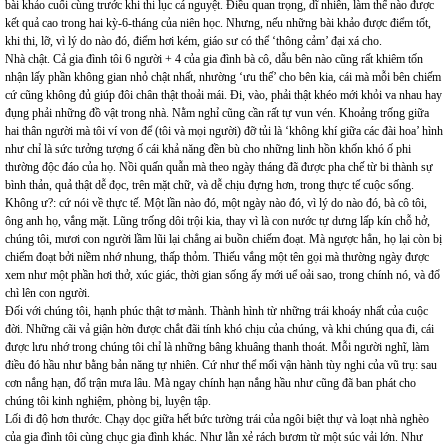
bài khảo cuối cùng trước khi thi lục cá nguyệt. Điều quan trọng, dĩ nhiên, làm thế nào được
kết quả cao trong hai kỳ-6-tháng của niên học. Nhưng, nếu những bài khảo được điểm tốt,
khi thi, lỡ, vì lý do nào đó, điểm hơi kém, giáo sư có thể ‘thông cảm’ đại xá cho.
Nhà chật. Cả gia đình tôi 6 người + 4 của gia đình bà cô, dẫu bên nào cũng rất khiêm tốn
nhận lấy phần không gian nhỏ chật nhất, nhường ‘ưu thế’ cho bên kia, cái mà mỗi bên chiếm
cứ cũng không đủ giúp đôi chân thật thoải mái. Đi, vào, phải thật khéo mới khỏi va nhau hay
đụng phải những đồ vật trong nhà. Nằm nghỉ cũng cần rất tự vun vén. Khoảng trống giữa
hai thân người mà tôi ví von để (tôi và mọi người) đỡ tủi là ‘không khí giữa các đài hoa’ hình
như chỉ là sức tưởng tượng ố cái khả năng đền bù cho những linh hồn khốn khó ố phi
thường độc đáo của họ. Nồi quấn quẫn mà theo ngày tháng đã được pha chế từ bi thành sự
bình thản, quả thật dễ đọc, trên mặt chữ, và dễ chịu đựng hơn, trong thực tế cuộc sống.
Không ư?: cứ nói về thực tế. Một lần nào đó, một ngày nào đó, vì lý do nào đó, bà cô tôi,
ông anh họ, vắng mặt. Lũng trống dôi trội kia, thay vì là con nước tự dưng lấp kín chỗ hở,
chúng tôi, mươi con người lầm lũi lại chẳng ai buồn chiếm đoạt. Mà ngược hẳn, họ lại còn bị
chiếm đoạt bởi niềm nhớ nhung, thấp thỏm. Thiếu vắng một tên gọi mà thường ngày được
xem như một phần hơi thở, xúc giác, thời gian sống ấy mới uể oải sao, trong chính nó, và đổ
chì lên con người.
Đối với chúng tôi, hạnh phúc thật tơ mành. Thành hình từ những trái khoáy nhất của cuộc
đời. Những cãi vả giận hờn được chắt đãi tính khó chịu của chúng, và khi chúng qua đi, cái
được lưu nhớ trong chúng tôi chỉ là những bâng khuâng thanh thoát. Mỗi người nghĩ, làm
điều đó hầu như bằng bản năng tự nhiên. Cứ như thể mối vận hành tùy nghi của vũ trụ: sau
cơn nắng hạn, đổ trận mưa lâu. Mà ngay chính hạn nắng hầu như cũng đã ban phát cho
chúng tôi kinh nghiệm, phòng bị, luyện tập.
Lối đi độ hơn thước. Chạy dọc giữa hết bức tường trái của ngôi biệt thự và loạt nhà nghèo
của gia đình tôi cùng chục gia đình khác. Như lằn xẻ rách bươm từ một súc vải lớn. Như