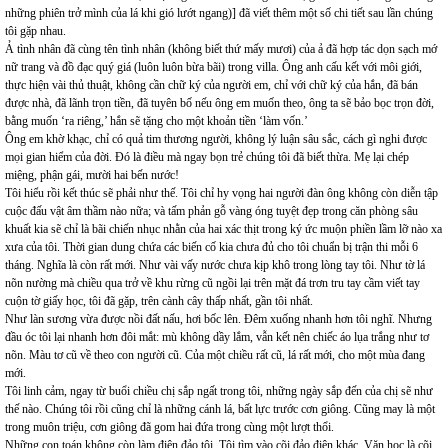
những phiên trở mình của lá khi gió lướt ngang)] đã viết thêm một số chi tiết sau lần chúng
tôi gặp nhau.
Ả tình nhân đã cùng tên tình nhân (không biết thứ mấy mươi) của ả đã hợp tác dọn sạch mớ
nữ trang và đồ đạc quý giá (luôn luôn bừa bãi) trong villa. Ông anh cấu kết với môi giới,
thực hiện vài thủ thuật, không cần chữ ký của người em, chỉ với chữ ký của hắn, đã bán
được nhà, đã lãnh trọn tiền, đã tuyên bố nếu ông em muốn theo, ông ta sẽ bảo bọc trọn đời,
bằng muốn ‘ra riêng,’ hắn sẽ tặng cho một khoản tiền ‘làm vốn.’
Ông em khờ khạc, chỉ có quả tim thương người, không lý luận sâu sắc, cách gì nghi được
mọi gian hiểm của đời. Đó là điều mà ngay bọn trẻ chúng tôi đã biết thừa. Mẹ lại chép
miệng, phận gái, mười hai bến nước!
Tôi hiểu rồi kết thúc sẽ phải như thế. Tôi chỉ hy vọng hai người đàn ông không còn diễn tập
cuộc đấu vật âm thầm nào nữa; và tấm phản gỗ vàng óng tuyệt đẹp trong căn phòng sâu
khuất kia sẽ chỉ là bãi chiến nhục nhằn của hai xác thịt trong ký ức muộn phiền lầm lỡ nào xa
xưa của tôi. Thời gian dung chứa các biến cố kia chưa đủ cho tôi chuẩn bị trận thi mỗi 6
tháng. Nghĩa là còn rất mới. Như vài vấy nước chưa kịp khô trong lòng tay tôi. Như tờ lá
nõn nường mà chiều qua trở về khu rừng cũ ngồi lại trên mặt đá trơn tru tay cầm viết tay
cuộn tờ giấy học, tôi đã gặp, trên cành cây thấp nhất, gần tôi nhất.
Như làn sương vừa được nồi đất nấu, hơi bốc lên. Đêm xuống nhanh hơn tôi nghĩ. Nhưng
đầu óc tôi lại nhanh hơn đôi mắt: mù không dầy lắm, vẫn kết nên chiếc áo lụa trắng như tơ
nõn. Màu tơ cũ về theo con người cũ. Của một chiều rất cũ, lá rất mới, cho một mùa đang
mới.
Tôi linh cảm, ngay từ buổi chiều chị sắp ngất trong tôi, những ngày sắp đến của chị sẽ như
thế nào. Chúng tôi rồi cũng chỉ là những cánh lá, bất lực trước cơn giông. Cũng may là một
trong muôn triệu, cơn giông đã gom hai đứa trong cùng một lượt thổi.
Những con toán không còn làm điên đảo tôi. Tôi tìm vào cõi đảo điên khác. Văn học là cõi