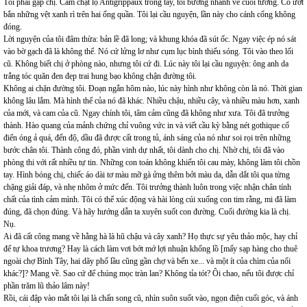
Tôi phải gặp chị. Cầm chặt lọ Antigrippaux trong tay, tôi bương nhanh về cuối tường. Cỏ ướt
bắn những vệt xanh rì trên hai ống quần. Tôi lại cầu nguyện, lần này cho cánh cổng không
đóng.
Lời nguyện của tôi đâm thừa: bản lề đã long; và khung khóa đã sút ốc. Ngay việc ép nó sát
vào bờ gạch đã là không thể. Nó cứ lửng lơ như cụm lục bình thiếu sóng. Tôi vào theo lối
cũ. Không biết chị ở phòng nào, nhưng tôi cứ đi. Lúc này tôi lại cầu nguyện: ông anh da
trắng tóc quăn đen đẹp trai hung bạo không chận đường tôi.
Không ai chặn đường tôi. Đoạn ngắn hôm nào, lúc này hình như không còn là nó. Thời gian
không lâu lắm. Mà hình thể của nó đã khác. Nhiều chậu, nhiều cây, và nhiều màu hơn, xanh
của mới, và cam của cũ. Ngay chính tôi, tâm cảm cũng đã không như xưa. Tôi đã trưởng
thành. Hào quang của mảnh chứng chỉ vuông vức in và viết cầu kỳ bằng nét gothique cổ
điển óng ả quá, đến độ, dầu đã được cất trong tủ, ánh sáng của nó như soi rọi trên những
bước chân tôi. Thành công đó, phần vinh dự nhất, tôi dành cho chị. Nhờ chị, tôi đã vào
phòng thi với rất nhiều tự tin. Những con toán không khiến tôi cau mày, không làm tôi chồn
tay. Hình bóng chị, chiếc áo dài tơ màu mỡ gà ửng thêm bởi màu da, dẫn dắt tôi qua từng
chặng giải đáp, và nhẹ nhõm ở mức đến. Tôi trưởng thành luôn trong việc nhận chân tính
chất của tình cảm mình. Tôi có thể xúc động và hài lòng cúi xuống con tim rằng, mi đã làm
đúng, đã chọn đúng. Và hãy hướng dẫn ta xuyên suốt con đường. Cuối đường kia là chị.
Nụ.
Ai đã cất công mang về hằng hà là hũ chậu và cây xanh? Họ thực sự yêu thảo mộc, hay chỉ
để tự khoa trương? Hay là cách làm vơi bớt mớ lợi nhuận khổng lồ [mấy sạp hàng cho thuê
ngoài chợ Bình Tây, hai dãy phố lầu cũng gần chợ và bến xe... và một ít của chìm của nổi
khác?]? Mang về. Sao cứ để chúng mọc tràn lan? Không tỉa tót? Ôi chao, nếu tôi được chỉ
phần trăm lũ thảo lâm này!
Rồi, cái đập vào mắt tôi lại là chấn song cũ, nhìn suôn suốt vào, ngọn điện cuối góc, và ánh