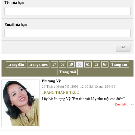
Tên của bạn
Email của bạn
Trang đầu
Trang trước
57
58
59
60
61
62
63
Trang sau
Trang cuối
Phượng Vỹ
28 Tháng Mười Một 2008
12:00 SA
(Xem: 154486)
TRANG THANH TRÚC
Lũy bắt Phượng Vỹ "làm tình với Lũy như một con điếm"
Đọc thêm