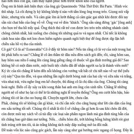
hào hơn môi con gái, cảm thấy hạnh phúc hơn trước khốn khó của người.
Ông em là hình ảnh hiện thực của ông gù Quasimodo ‘Nhà Thờ Đức Bà Paris.’ Hình vóc
thô nháp. Là cõi đựng ly kỳ không khớp tí nào với tấm lòng ông trong trẻo. Giọng nói vấp
khúc, nhưng trìu mến. Và cảm giác êm ái lướt thắng cả cảm giác gai nhột khi được đôi tay
sần sùi chai bẩn của ông vỗ về. Ông vui vẻ đón ‘khách.’ Ông sẵn sàng đứng ‘gác’ [ông anh]
cho bọn trẻ tha hồ trẩy quả. Ông thích thú rất trẻ con được leo trèo trên những nhánh cành
chông chênh nhất, hái xuống cho chúng tôi những quả to và ngon nhất. Chỉ tiếc là không
cánh hoa nào đậu nơi lon chon hiểm nghèo quanh ngôi biệt thự để ông được dịp lặn hết
chiều sâu hồ vị tha của mình.
Cô gái? Cô là ai? Esmeralda? Cô ở đấy từ hôm nào? Nếu tin rằng cô là vợ của một trong hai
thì phải hiểu ra sao? Chẳng lẽ cô âm thầm từ đâu nửa đêm xách gói đến; rồi, sáng hôm sau,
hay hôm sau nữa ố oáng lên cùng láng giềng rằng cô thuộc về gia đình trưởng giả đó? Sao
không hề có một đám rước, một buổi tiệc chiêu đãi để nhận người xa lạ là thành viên mới?
Ký ức của tôi chẳng lẽ kém đến nỗi không còn vướng vất bất cứ chi tiết nào về sự thể (nếu
có) này? Qua tin đồn, và qua những lần ngồi dưới bóng mát của hai cây vú sữa nâu và trắng,
vừa nhai trái, vừa nghe ông em kể chuyện, thì đúng cô là chị dâu của ông. Chúng tôi càng
hoài nghi. Biến cố ấy xảy ra khi song thân hai anh em ông còn sinh tiền. Chẳng lẽ những
người nệ cổ như họ lại có thể lơ là những nghi lễ truyền thống? Ông em cười hồn hậu, bảo
chúng tôi cứ ăn cho no bụng đã. Chuyện người lớn, chưa cần.
Phải, chúng tôi sẽ không cần gì khác, và chỉ cần nốc cho căng bụng như lời căn dặn của ông
em xấu tướng tốt nết. Chúng tôi ố nhất là tôi ố sẽ chẳng cần gì hơn là sau khi chén đã đời,
còn được mỏi tay xách về cả túi đầy các loại sản phẩm ngon lành mà gia đình túng bẫn của
tôi chẳng bao giờ dám mơ tưởng. Nếu... chiều hôm đó, trời không bỗng hứng khởi rót giọt
tình trúng ướt tim tôi, tà áo trắng không tách mây đáp xuống mở òa đôi mắt.
Đề toán vốn lúc nào cũng góc gách, lần này càng như gai bướng móc ngang cổ họng. Đây là