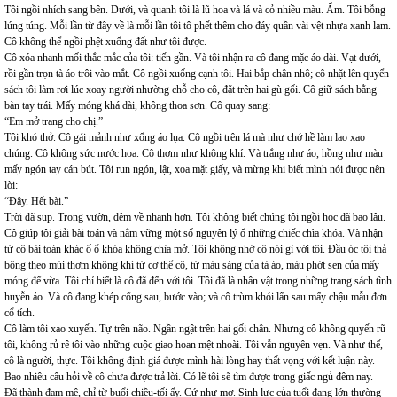
Tôi ngồi nhích sang bên. Dưới, và quanh tôi là lũ hoa và lá và cỏ nhiều màu. Ẩm. Tôi bỗng
lúng túng. Mỗi lần từ đây về là mỗi lần tôi tô phết thêm cho đáy quần vài vệt nhựa xanh lam.
Cô không thể ngồi phệt xuống đất như tôi được.
Cô xóa nhanh mối thắc mắc của tôi: tiến gần. Và tôi nhận ra cô đang mặc áo dài. Vạt dưới,
rồi gần trọn tà áo trôi vào mắt. Cô ngồi xuống cạnh tôi. Hai bắp chân nhô; cô nhặt lên quyển
sách tôi làm rơi lúc xoay người nhường chỗ cho cô, đặt trên hai gù gối. Cô giữ sách bằng
bàn tay trái. Mấy móng khá dài, không thoa sơn. Cô quay sang:
“Em mở trang cho chị.”
Tôi khó thở. Cô gái mảnh như xống áo lụa. Cô ngồi trên lá mà như chớ hề làm lao xao
chúng. Cô không sức nước hoa. Cô thơm như không khí. Và trắng như áo, hồng như màu
mấy ngón tay cán bút. Tôi run ngón, lật, xoa mặt giấy, và mừng khi biết mình nói được nên
lời:
“Đây. Hết bài.”
Trời đã sụp. Trong vườn, đêm về nhanh hơn. Tôi không biết chúng tôi ngồi học đã bao lâu.
Cô giúp tôi giải bài toán và nắm vững một số nguyên lý ố những chiếc chìa khóa. Và nhận
từ cô bài toán khác ố ổ khóa không chìa mở. Tôi không nhớ cô nói gì với tôi. Đầu óc tôi thả
bông theo mùi thơm không khí từ cơ thể cô, từ màu sáng của tà áo, màu phớt sen của mấy
móng để vừa. Tôi chỉ biết là cô đã đến với tôi. Tôi đã là nhân vật trong những trang sách tình
huyễn ảo. Và cô đang khép cổng sau, bước vào; và cô trùm khói lẩn sau mấy chậu mẫu đơn
cổ tích.
Cô làm tôi xao xuyến. Tự trên não. Ngần ngật trên hai gối chân. Nhưng cô không quyến rũ
tôi, không rủ rê tôi vào những cuộc giao hoan mệt nhoài. Tôi vẫn nguyên vẹn. Và như thế,
cô là người, thực. Tôi không định giá được mình hài lòng hay thất vọng với kết luận này.
Bao nhiêu câu hỏi về cô chưa được trả lời. Có lẽ tôi sẽ tìm được trong giấc ngủ đêm nay.
Đã thành đam mê, chỉ từ buổi chiều-tối ấy. Cứ như mơ. Sinh lực của tuổi đang lớn thường