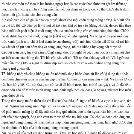
rót vào các môn thể thao la hét hướng ngoại hơn là các cuộc thao thức trai gái âm thầm tự
nội. Tâm tình cũng chỉ bị vướng mắc hầu hết bởi điểm số trong các kỳ thi. Chưa dành dụm
được một góc hoàn hảo cho vương vấn.
Sự xuất hiện của cô gái là nhát cọ quyết khoát cho một chân dung mộng tưởng. Nó hút hồn
và thể lực tôi. Cô đến (có lẽ) từ nơi cô trở vào. Khi cô trở vào (đứng lên bậc đá cao tiễn theo
bằng mắt) tôi phát hiện là cuối cùng bên kia của bờ tường còn có một cổng thật nhỏ. Chính
nó đã được tay cô mở chốt, đóng lại (sắt rỉ nghiến ghê người). Và bóng cô xuyên suốt dãy
trúc xanh (hình như chỉ là loại dentelle của đường trời), mất hút. Chiều dài đó là nơi mà hồn
và xác tôi đã (từ sau hôm đó) và đang lang thang, nhưng không hy vọng bắt được cô.
Các bài toán càng lúc (tôi cảm tưởng) càng khó. Tôi nghĩ về cô. Toán học là vị mai mối cho
sự biết nhau của chúng tôi. Tôi hết cộc cằn với nó. Tôi tự tâm chìa tay với nó. Và 4 giờ toán
mỗi tuần trong lớp là 4 giờ tôi được dịp săm soi cách tra chìa vào ổ khóa sống đang nhẹ
nhàng trói ghém tôi.
Tôi không nhớ, và cũng không muốn nhớ mấy tầng khắc khoải từ lần cô lộ dung thứ nhất
đến buổi chiều-tối mùa hè của lần gặp thứ hai. Cô hỏi tôi câu năm chữ y hệt. Và tôi trả lời cô
câu ba chữ y hệt. Chỉ có khác, nơi cô, là cô đã bôi tí nước hoa (có lẽ sau gáy), và tôi đã kềm
được nôn náo để ý thức mình đang hạnh phúc ngồi bên cô, đang lo sợ ông mặt trời kéo màn
giục đuổi cô về.
Trong tâm trạng muốn thiên địa chỉ là (của) hai đứa, tôi nghe cô kể cô là vợ của ông anh, tên
Phát. Người em song sinh, Ngạ, chỉ ra muộn hơn ông anh chưa đầy một tiếng đồng hồ. Gần
60 phút muộn màng ấy đã lấy mất của ông quá nhiều: bao khôn ngoan của bố mẹ, bao hoa
trái của nhật nguyệt, ông anh chui ra trước đã xòe tay hốt gọn. Cái còn lại dành cho ông em,
ngoài mớ bùng nhùng về nhân thể và mấp mỏm của giọng nói, may thay, hình như được đền
bù do phút hối hận của định mạng: lòng thương người.
Nụ, cô chị cả của một gia đình trung lưu. Đẹp, và học giỏi. Cô hoàn tất dễ dàng chứng chỉ