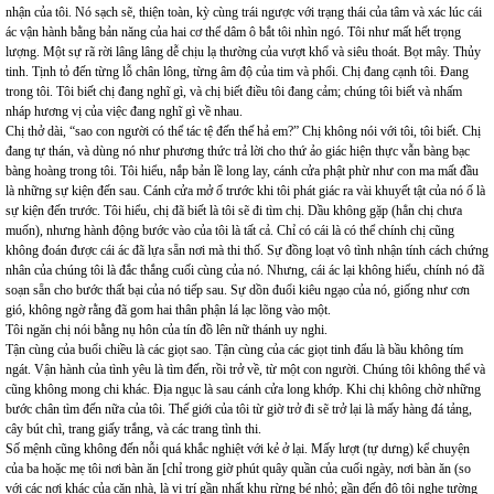
nhận của tôi. Nó sạch sẽ, thiện toàn, kỳ cùng trái ngược với trạng thái của tâm và xác lúc cái
ác vận hành bằng bản năng của hai cơ thể dâm ô bắt tôi nhìn ngó. Tôi như mất hết trọng
lượng. Một sự rã rời lâng lâng dễ chịu lạ thường của vượt khổ và siêu thoát. Bọt mây. Thủy
tinh. Tịnh tỏ đến từng lỗ chân lông, từng âm độ của tim và phổi. Chị đang cạnh tôi. Đang
trong tôi. Tôi biết chị đang nghĩ gì, và chị biết điều tôi đang cảm; chúng tôi biết và nhấm
nháp hương vị của việc đang nghĩ gì về nhau.
Chị thở dài, “sao con người có thể tác tệ đến thế hả em?” Chị không nói với tôi, tôi biết. Chị
đang tự thán, và dùng nó như phương thức trả lời cho thứ ảo giác hiện thực vẫn bàng bạc
bàng hoàng trong tôi. Tôi hiểu, nắp bản lề long lay, cánh cửa phật phừ như con ma mất đầu
là những sự kiện đến sau. Cánh cửa mở ố trước khi tôi phát giác ra vài khuyết tật của nó ố là
sự kiện đến trước. Tôi hiểu, chị đã biết là tôi sẽ đi tìm chị. Dầu không gặp (hẳn chị chưa
muốn), nhưng hành động bước vào của tôi là tất cả. Chỉ có cái là có thể chính chị cũng
không đoán được cái ác đã lựa sẵn nơi mà thi thố. Sự đồng loạt vô tình nhận tính cách chứng
nhân của chúng tôi là đắc thắng cuối cùng của nó. Nhưng, cái ác lại không hiểu, chính nó đã
soạn sẵn cho bước thất bại của nó tiếp sau. Sự dồn đuổi kiêu ngạo của nó, giống như cơn
gió, không ngờ rằng đã gom hai thân phận lá lạc lõng vào một.
Tôi ngăn chị nói bằng nụ hôn của tín đồ lên nữ thánh uy nghi.
Tận cùng của buổi chiều là các giọt sao. Tận cùng của các giọt tinh đẩu là bầu không tím
ngát. Vận hành của tình yêu là tìm đến, rồi trở về, từ một con người. Chúng tôi không thể và
cũng không mong chi khác. Địa ngục là sau cánh cửa long khớp. Khi chị không chờ những
bước chân tìm đến nữa của tôi. Thế giới của tôi từ giờ trở đi sẽ trở lại là mấy hàng đá tảng,
cây bút chì, trang giấy trắng, và các trang tình thi.
Số mệnh cũng không đến nỗi quá khắc nghiệt với kẻ ở lại. Mấy lượt (tự dưng) kể chuyện
của ba hoặc mẹ tôi nơi bàn ăn [chỉ trong giờ phút quây quần của cuối ngày, nơi bàn ăn (so
với các nơi khác của căn nhà, là vị trí gần nhất khu rừng bé nhỏ; gần đến độ tôi nghe tường