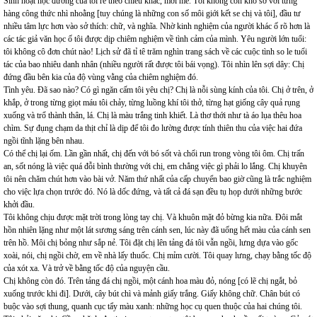
Sinh hoạt học đường của tôi rẽ theo chiều khác, mới mẻ. Tôi không còn khổ sở với từng
hàng công thức nhì nhoằng [tuy chúng là những con số môi giới kết se chị và tôi], đầu tư
nhiều tâm lực hơn vào sở thích: chữ, và nghĩa. Nhờ kinh nghiệm của người khác ố rõ hơn là
các tác giả văn học ố tôi được dịp chiêm nghiệm về tình cảm của mình. Yêu người lớn tuổi:
tôi không cô đơn chút nào! Lịch sử đã tỉ tê trăm nghìn trang sách về các cuộc tình so le tuổi
tác của bao nhiêu danh nhân (nhiều người rất được tôi bái vọng). Tôi nhìn lên sợi dây: Chị
đứng đầu bên kia của độ vùng vằng của chiêm nghiệm đó.
Tình yêu. Đã sao nào? Có gì ngăn cấm tôi yêu chị? Chị là nỗi sùng kính của tôi. Chị ở trên, ở
khắp, ở trong từng giọt máu tôi chảy, từng luồng khí tôi thở, từng hạt giống cây quả rụng
xuống và trổ thành thân, lá. Chị là màu trắng tinh khiết. Là thơ thới như tà áo lụa thêu hoa
chìm. Sự đụng chạm da thịt chỉ là dịp để tôi đo lường được tính thiên thu của việc hai đứa
ngồi tĩnh lặng bên nhau.
Có thể chị lại ốm. Lần gần nhất, chị đến với bó sốt và chổi run trong vòng tôi ôm. Chị trấn
an, sốt nóng là việc quá đỗi bình thường với chị, em chẳng việc gì phải lo lắng. Chị khuyên
tôi nên chăm chút hơn vào bài vở. Năm thứ nhất của cấp chuyển bao giờ cũng là trắc nghiệm
cho việc lựa chọn trước đó. Nó là dốc đứng, và tất cả đá sạn đều tụ họp dưới những bước
khởi đầu.
Tôi không chịu được mặt trời trong lòng tay chị. Và khuôn mặt đỏ bừng kia nữa. Đôi mắt
hồn nhiên lặng như một lát sương sáng trên cánh sen, lúc này đã uống hết màu của cánh sen
trên hồ. Môi chị bỏng như sắp nẻ. Tôi đặt chị lên tảng đá tôi vẫn ngồi, lưng dựa vào gốc
xoài, nói, chị ngồi chờ, em về nhà lấy thuốc. Chị mỉm cười. Tôi quay lưng, chạy bằng tốc độ
của xót xa. Và trở về bằng tốc độ của nguyện cầu.
Chị không còn đó. Trên tảng đá chị ngồi, một cánh hoa màu đỏ, nóng [có lẽ chị ngắt, bỏ
xuống trước khi đi]. Dưới, cây bút chì và mảnh giấy trắng. Giấy không chữ. Chân bút có
buộc vào sợi thung, quanh cục tẩy màu xanh: những học cụ quen thuộc của hai chúng tôi.