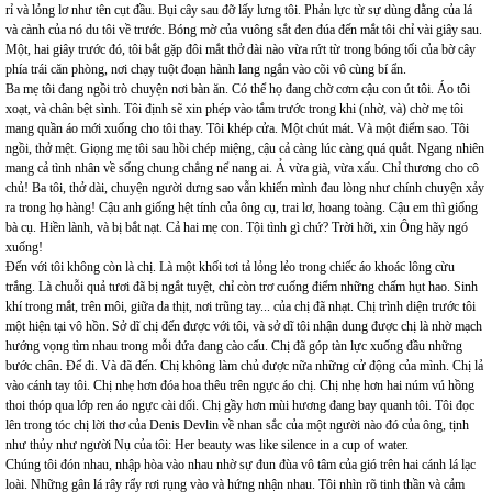
rỉ và lỏng lơ như tên cụt đầu. Bụi cây sau đỡ lấy lưng tôi. Phản lực từ sự dùng dằng của lá
và cành của nó du tôi về trước. Bóng mờ của vuông sắt đen đúa đến mắt tôi chỉ vài giây sau.
Một, hai giây trước đó, tôi bắt gặp đôi mắt thở dài nào vừa rứt từ trong bóng tối của bờ cây
phía trái căn phòng, nơi chạy tuột đoạn hành lang ngắn vào cõi vô cùng bí ẩn.
Ba mẹ tôi đang ngồi trò chuyện nơi bàn ăn. Có thể họ đang chờ cơm cậu con út tôi. Áo tôi
xoạt, và chân bệt sình. Tôi định sẽ xin phép vào tắm trước trong khi (nhờ, và) chờ mẹ tôi
mang quần áo mới xuống cho tôi thay. Tôi khép cửa. Một chút mát. Và một điểm sao. Tôi
ngồi, thở mệt. Giọng mẹ tôi sau hồi chép miệng, cậu cả càng lúc càng quá quắt. Ngang nhiên
mang cả tình nhân về sống chung chẳng nể nang ai. Ả vừa già, vừa xấu. Chỉ thương cho cô
chủ! Ba tôi, thở dài, chuyện người dưng sao vẫn khiến mình đau lòng như chính chuyện xảy
ra trong họ hàng! Cậu anh giống hệt tính của ông cụ, trai lơ, hoang toàng. Cậu em thì giống
bà cụ. Hiền lành, và bị bắt nạt. Cả hai mẹ con. Tội tình gì chứ? Trời hỡi, xin Ông hãy ngó
xuống!
Đến với tôi không còn là chị. Là một khối tơi tả lỏng lẻo trong chiếc áo khoác lông cừu
trắng. Là chuỗi quả tươi đã bị ngắt tuyệt, chỉ còn trơ cuống điểm những chấm hụt hao. Sinh
khí trong mắt, trên môi, giữa da thịt, nơi trũng tay... của chị đã nhạt. Chị trình diện trước tôi
một hiện tại vô hồn. Sở dĩ chị đến được với tôi, và sở dĩ tôi nhận dung được chị là nhờ mạch
hướng vọng tìm nhau trong mỗi đứa đang cào cấu. Chị đã góp tàn lực xuống đầu những
bước chân. Để đi. Và đã đến. Chị không làm chủ được nữa những cử động của mình. Chị lả
vào cánh tay tôi. Chị nhẹ hơn đóa hoa thêu trên ngực áo chị. Chị nhẹ hơn hai núm vú hồng
thoi thóp qua lớp ren áo ngực cài dối. Chị gầy hơn mùi hương đang bay quanh tôi. Tôi đọc
lên trong tóc chị lời thơ của Denis Devlin về nhan sắc của một người nào đó của ông, tịnh
như thủy như người Nụ của tôi: Her beauty was like silence in a cup of water.
Chúng tôi đón nhau, nhập hòa vào nhau nhờ sự đun đùa vô tâm của gió trên hai cánh lá lạc
loài. Những gân lá rây rẩy rơi rụng vào và hứng nhận nhau. Tôi nhìn rõ tinh thần và cảm