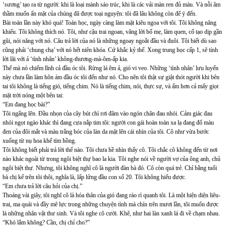
‘sương’ tạo ra từ người: khi là loại mành sáo trúc, khi là các vải màn ren đủ màu. Và nỗi âm
thầm muốn ẩn mặt của chúng đã được toại nguyện: tôi đã lâu không còn để ý đến.
Bài toán lần này khó quá! Toán học, ngày càng làm mặt kiêu ngoa với tôi. Tôi không năng
khiếu. Tôi không thích nó. Tôi, như cậu trai ngoan, vâng lời bố mẹ, làm quen, cố tạo dịp gần
gũi, nói năng với nó. Câu trả lời của nó là những ngoay ngoắt đầu và đuôi. Tôi biết dù sao
cũng phải ‘chung chạ’ với nó hết niên khóa. Cứ khắc kỷ thế. Xong trung học cấp 1, sẽ tính
lời lãi với ả ‘tình nhân’ không-thương-mà-ôm-ấp kia.
Thế mà nó chiếm lĩnh cả đầu óc tôi. Rừng lá êm ả, gió vi veo. Những ‘tình nhân’ lưu luyến
này chưa lần làm hôn ám đầu óc tôi đến như nó. Cho nên tôi thật sự giật thót người khi bên
tai tôi không là tiếng gió, tiếng chim. Nó là tiếng chim, nói, thực sự, và ấm hơn cả mấy giọt
mặt trời nóng một bên tai:
“Em đang học bài?”
Tôi ngẩng lên. Đầu nhọn của cây bút chì rơi đâm vào ngón chân đau nhói. Cảm giác đau
nhói ngọt ngào khác thì đang cựa nắp tim tôi: người con gái hoàn toàn xa lạ đang đổ màu
đen của đôi mắt và màu trắng bóc của làn da mặt lên cái nhìn của tôi. Cô như vừa bước
xuống từ nụ hoa khế tím hồng.
Tôi không biết phải trả lời thế nào. Tôi chưa hề nhìn thấy cô. Tôi chắc cô không đến từ nơi
nào khác ngoài từ trong ngôi biệt thự bao la kia. Tôi nghe nói về người vợ của ông anh, chủ
ngôi biệt thự. Nhưng, tôi không nghĩ cô là người đàn bà đó. Cô còn quá trẻ. Chỉ bằng tuổi
bà chị kế trên tôi thôi, nghĩa là, lấp lửng đầu con số 20. Tôi không hiểu được.
“Em chưa trả lời câu hỏi của chị.”
Thoáng vài giây, tôi nghĩ cô là hóa thân của gió đang rào rì quanh tôi. Là một hiện diện liêu-
trai, ma quái và đầy mê lực trong những chuyện tình mà chín trên mươi lần, tôi muốn được
là những nhân vật thư sinh. Và tôi nghe cô cười. Khẽ, như hai làn xanh lá đi về chạm nhau.
“Khó lắm không? Cần, chị chỉ cho?”