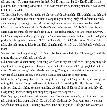
đến cứu nguy. Tự dưng tôi nhớ cô tha thiết. Mặt lộ ngoài kia. Từ đây đến đó đã là hai thế
giới khác hẳn. Khu rừng lá thật êm ả! Màu xanh và hơi ẩm đã lọc lắng biết bao là xao xác và
khô khểnh của đời.
Tôi đứng lên, bước tới bước lui cho đỡ sốt ruột và bớt cuồng chân. Khí trời hầm hập thật khó
chịu. Cây khế trước mặt tôi li ti nụ tím; lá vàng rả ngọn rũ nắng. Mấy chỉ khế nom như mấy
viền đèn lồng. Tôi mong cô còn hơn mong được nhăn mặt vì vị chua của quả, hơn được
hứng từng gáo nước mưa mà mẹ tôi vẫn dội lên cho lúc tôi còn nhỏ. Tuổi thơ hao hắt, như
chốm sáng tận cùng của một chiếc đèn pile. Tôi đã trưởng thành. Ít ra là tôi muốn như vậy.
Để tự nhủ rằng nỗi nhớ nhung, tiếng gõ thứ nhất vào tâm khảm tôi là dành cho đối tượng đối
phái, của một người cho một người. Tôi duỗi tay, đẩy thời cũ kỹ kia thật xa. Nhường đất
trống cho mối tương tư hết sức tinh khôi và ngậm ngùi lên một thực thể, biết nói, và biết tỏa
thơm.
Vài sọc xanh ướt loang dưới gót. Tôi đang giẫm lên thảm lá khá dầy. Tôi thương cô quá! Tôi
thương cho hai gót chân tiểu thư của cô.
Nỗi nhớ đưa tôi về cuối tường. Khu cùng tận của villa này âm u hết mực. Rừng cây chạy nốt
chục thước về trong, phía trái. Phía phải tôi là nhát kết thúc của bờ tường ngoặt. Cửa sắt mở
toang. Người nào trong kia lúc vào đã quên đóng. Tường nứt nẻ, và hằn thâm vì nước mưa.
Cây gài cửa ló ngón thô tục. Sơn đã tróc, và màu sơn cũng ẩm vì nước mưa.
Một núi lam sừng sững nhấp nhô như sóng, tẻ hai. Hàng sát tường mén tít tắp ra đầu ngõ là
những thân cây cao đứng ngoài vẫn thấy. Giữa là lối đi cẩn bằng đá mài, khô rang. Trên,
thấp hơn hàng cây, những cột thép lủng lẳng các chậu hoa lá dài, đa số là lan hoặc thủy tiên.
Hàng trong, dọc theo tường nhà cũng xếp lớp các đợt hồng và cúc.
Bờ tường ngắn, gần tầm mắt nhất, chỉ cách cửa cổng khoảng hai thước, tạt vào trong. Dưới
nền đá cũng là hoa trong chậu sứ. Có thể trổ một lối đi nơi này. Màu xanh của lá và phiếm
sắc của hoa thật kỳ diệu. Hơi nóng của chiều hình như bị giữ lại. Chỉ nghe mát, và chơi vơi.