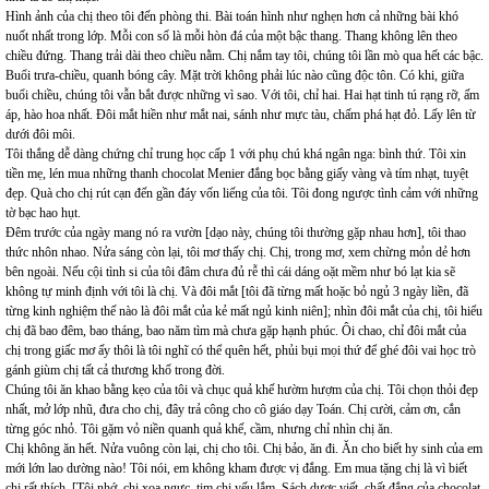
Hình ảnh của chị theo tôi đến phòng thi. Bài toán hình như nghẹn hơn cả những bài khó
nuốt nhất trong lớp. Mỗi con số là mỗi hòn đá của một bậc thang. Thang không lên theo
chiều đứng. Thang trải dài theo chiều nằm. Chị nắm tay tôi, chúng tôi lần mò qua hết các bậc.
Buổi trưa-chiều, quanh bóng cây. Mặt trời không phải lúc nào cũng độc tôn. Có khi, giữa
buổi chiều, chúng tôi vẫn bắt được những vì sao. Với tôi, chỉ hai. Hai hạt tinh tú rạng rỡ, ấm
áp, hào hoa nhất. Đôi mắt hiền như mắt nai, sánh như mực tàu, chấm phá hạt đỏ. Lấy lên từ
dưới đôi môi.
Tôi thắng dễ dàng chứng chỉ trung học cấp 1 với phụ chú khá ngân nga: bình thứ. Tôi xin
tiền mẹ, lén mua những thanh chocolat Menier đắng bọc bằng giấy vàng và tím nhạt, tuyệt
đẹp. Quà cho chị rút cạn đến gần đáy vốn liếng của tôi. Tôi đong ngược tình cảm với những
tờ bạc hao hụt.
Đêm trước của ngày mang nó ra vườn [dạo này, chúng tôi thường gặp nhau hơn], tôi thao
thức nhôn nhao. Nửa sáng còn lại, tôi mơ thấy chị. Chị, trong mơ, xem chừng mỏn dẻ hơn
bên ngoài. Nếu cội tình si của tôi đâm chưa đủ rễ thì cái dáng oặt mềm như bó lạt kia sẽ
không tự minh định với tôi là chị. Và đôi mắt [tôi đã từng mất hoặc bỏ ngủ 3 ngày liền, đã
từng kinh nghiệm thế nào là đôi mắt của kẻ mất ngủ kinh niên]; nhìn đôi mắt của chị, tôi hiểu
chị đã bao đêm, bao tháng, bao năm tìm mà chưa gặp hạnh phúc. Ôi chao, chỉ đôi mắt của
chị trong giấc mơ ấy thôi là tôi nghĩ có thể quên hết, phủi bụi mọi thứ để ghé đôi vai học trò
gánh giùm chị tất cả thương khổ trong đời.
Chúng tôi ăn khao bằng kẹo của tôi và chục quả khế hườm hượm của chị. Tôi chọn thỏi đẹp
nhất, mở lớp nhũ, đưa cho chị, đây trả công cho cô giáo dạy Toán. Chị cười, cảm ơn, cắn
từng góc nhỏ. Tôi gặm vỏ niền quanh quả khế, cầm, nhưng chỉ nhìn chị ăn.
Chị không ăn hết. Nửa vuông còn lại, chị cho tôi. Chị bảo, ăn đi. Ăn cho biết hy sinh của em
mới lớn lao dường nào! Tôi nói, em không kham được vị đắng. Em mua tặng chị là vì biết
chị rất thích. [Tôi nhớ, chị xoa ngực, tim chị yếu lắm. Sách dược viết, chất đắng của chocolat