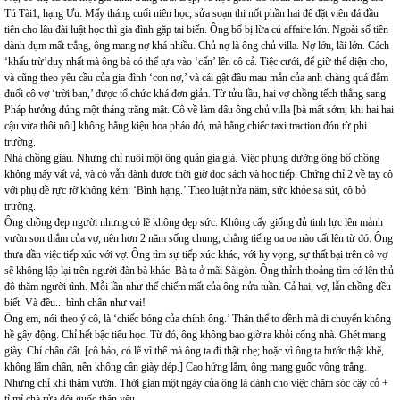
Tú Tài1, hạng Ưu. Mấy tháng cuối niên học, sửa soạn thi nốt phần hai để đặt viên đá đầu
tiên cho lâu đài luật học thì gia đình gặp tai biến. Ông bố bị lừa cú affaire lớn. Ngoài số tiền
dành dụm mất trắng, ông mang nợ khá nhiều. Chủ nợ là ông chủ villa. Nợ lớn, lãi lớn. Cách
‘khấu trừ’duy nhất mà ông bà có thể tựa vào ‘cấn’ lên cô cả. Tiệc cưới, để giữ thể diện cho,
và cũng theo yêu cầu của gia đình ‘con nợ,’ và cái gật đầu mau mắn của anh chàng quá đắm
đuối cô vợ ‘trời ban,’ được tổ chức khá đơn giản. Từ tửu lầu, hai vợ chồng tếch thẳng sang
Pháp hưởng đúng một tháng trăng mật. Cô về làm dâu ông chủ villa [bà mất sớm, khi hai hai
cậu vừa thôi nôi] không bằng kiệu hoa pháo đỏ, mà bằng chiếc taxi traction đón từ phi
trường.
Nhà chồng giàu. Nhưng chỉ nuôi một ông quản gia già. Việc phụng dưỡng ông bố chồng
không mấy vất vả, và cô vẫn dành được thời giờ đọc sách và học tiếp. Chứng chỉ 2 về tay cô
với phụ đề rực rỡ không kém: ‘Bình hạng.’ Theo luật nửa năm, sức khỏe sa sút, cô bỏ
trường.
Ông chồng đẹp người nhưng có lẽ không đẹp sức. Không cấy giống đủ tinh lực lên mảnh
vườn son thắm của vợ, nên hơn 2 năm sống chung, chẳng tiếng oa oa nào cất lên từ đó. Ông
thưa dần việc tiếp xúc với vợ. Ông tìm sự tiếp xúc khác, với hy vọng, sự thất bại trên cô vợ
sẽ không lập lại trên người đàn bà khác. Bà ta ở mãi Sàigòn. Ông thỉnh thoảng tìm cớ lên thủ
đô thăm người tình. Mỗi lần như thế chiếm mất của ông nửa tuần. Cả hai, vợ, lẫn chồng đều
biết. Và đều... bình chân như vại!
Ông em, nói theo ý cô, là ‘chiếc bóng của chính ông.’ Thân thể to dềnh mà di chuyển không
hề gây động. Chỉ hết bậc tiểu học. Từ đó, ông không bao giờ ra khỏi cổng nhà. Ghét mang
giày. Chỉ chân đất. [cô bảo, có lẽ vì thế mà ông ta đi thật nhẹ; hoặc vì ông ta bước thật khẽ,
không lấm chân, nên không cần giày dép.] Cao hứng lắm, ông mang guốc vông trắng.
Nhưng chỉ khi thăm vườn. Thời gian một ngày của ông là dành cho việc chăm sóc cây cỏ +
tỉ mỉ chà rửa đôi guốc thân yêu.