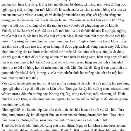
gặp hai con hẻm khá rộng. Đứng trên mô đất hay bệ đường xi măng, nhìn vào, đường dọc
ngõ ngang chập chùng như một khúc đồi lẻ; xanh của lá và nâu của cành; hồng của hoa và
tím của nụ; vàng vữa của song sắt và da thuộc của những trụ đèn; vôi hột sầu riêng của
tường; xa cừ của đá tây; hổ phách của gạch tàu... Nó gom tất cả chất liệu và tĩnh từ tương
hợp mà tuổi học trò chúng tôi có thể moi từ sách vở hoặc cố gắng sáng tạo bổ khuyết.
Với tôi, nó là dĩa trời và chén đất của tuổi mới lớn. Là nơi tôi biết thế nào là sự ngập ngừng
rơi của một bìa lá, sắc lung lay của một vòi sen nắng, là nỗi thon thót được rời của một hột
nước rưng rưng gần nửa phút ven một riềm mây. Là chữ nghĩa đánh trộn trong khua trống
của tim, của mối nôn nao lưu luyến không nỡ được gấp sách lại, vòng quanh mấy đỗi, điểm
nhạc côn trùng rào rạo bước chân; mà bất cứ thước đất nào vừa lướt qua cũng là tác dụng
của vài giọt thưa thớt để cuối cùng sẽ tràn trề trên màu da trắng satin, hàm răng lược đồi mồi,
mảnh áo cánh mỏng hơn bất cứ đôi quạt ve hè lột vỏ mà sau hàng sợi dệt tinh vi kia nhơn
nhởn rụt rè đôi vú hồng hơn cả màu son trên môi. Chị. Nụ. Cái tên lặng lẽ sau quá trình thu
gom tinh túy của lá cành, hương, vị của thiên nhiên chiết lọc xuống nắn nót trên một búp
non, một nữ thần tịnh thủy.
Với tôi, nó là thế giới của tình si rất mới nhưng chừng đã cổ tích, rất xưa nhưng lúc nào cũng
ngơ ngất như vừa phái môi vào nụ kiều diễm. Thời gian là cây bút cường toan, xóa sạch mọi
vết tích tương đối trên đường bay. Nhưng chị, Nụ, đứng tách biệt, trên, và trong nó. Hình
như trong cột lững lờ của nước nơi con người chị đã phát tiết ra chất gì đó đủ khả năng đạm
hóa tính hủy diệt kia.
Nhớ, nghĩ đến chị là một hớp đau, cần thiết, một tách hân hoan đủ sưởi vui tâm hồn. Tựa
như, cùng hương ấy, khi đã ngoài tầm, sự thơm của nó chừng đượm đắm hơn. Tựa, cùng
mùa xuân ấy, nhưng trở về, màu đào, mai mới rỡ ràng kiêu sa hay bình dị hơn.
Thuở đó, bình dị thật. Tình yêu cũng thật thánh thiện. Ngay cả khi khấn thầm được ấp ôm,
hít, nếm thân thể người mộng, cũng không là tội lỗi. Bởi, người đó đã được hồn mình đưa