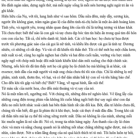
lên đỉnh ngàn năm, dựng ngôi thờ, mà mỗi ngày sống là mỗi nén hương nghi ngút tri ân và
ghi khắc.
Hiện hữu của Nụ, với tôi, lung linh như vì sao hôm. Dầu nửa đêm, mây dầy, sương kín,
ngước lên không gian, trăm ngàn giao lộ của điểm tinh-tú-chị luôn là một ảo-ảnh hoàng kim.
Tình yêu, và người yêu, trong nhãn quan đang lớn của tôi chỉ là tưởng tượng và khao khát.
Tôi chưa thực biết thế nào là con gái và tay chưa dịp bóc tìm tín hiệu ẩn trong quả tim đỏ hỏn
con con của họ. Tất cả, chỉ trên danh từ, hình ảnh. Các cô bạn học: họ chưa tự họa được
trước tôi phương giác nào của cái gọi là nữ tính, và khều lên được cái gọi là tình tự. Đương
nhiên, có những cô rất đẹp. Và vài cô đã khiến tôi thẩn thờ. Tôi có thể mời họ một chầu kem,
một suất xi-nê, cùng họ ngốn nghẹn hai chiều và hai đêm cuối tuần, vướng víu bực mình
ngây ngô với chóp mũi hoặc đôi mắt kính khiến khó dán môi xuống cho thật chính xác.
Nhưng, nếu hỏi tôi đã tìm thấy nơi họ cái giúp họ là chính họ mà không là ai khác, cái
essence, tinh dầu của mật người và mật ong chúa chưa thì tôi xin chịu. Chỉ là những lọ mỹ
phẩm, xinh xinh, thơm tho, vô hại, và có thể dán nhãn bất kỳ con số và tên hãng bào chế.
Cho đến khi tôi gặp và biết chị? Biết? Vâng, về ngoại hình, lẫn nội thể.
Từ màu sắc của nước hoa, cho đến mùi thoáng và vị say của nó.
Nó là một trầm trồ, ngưỡng mộ. Với chúng tôi, những đứa trẻ nghèo khó. Vẻ lộng lẫy của
những cung điện trong phim vẫn không lôi cuốn bằng ngôi biệt thự say ngủ như con đại
điểu no mồi lười nhác xoải cánh hai bên thân hình rất cân đối kia. Bởi, dầu trí khôn chưa đủ,
chúng tôi vẫn biết, đã gọi là phim thì ít khi thực, hoặc cái thực ở mãi đâu đâu. Trong khi cái
rất thần tiên mà lại cụ thể thì sừng sững trước mắt. Dầu nó không là của mình, nhưng mỗi
lúc muốn ngắm là nó sẵn đó. Nó có, trong tia nhìn hàng ngày. Âm thanh của cây lá chim
chóc và mưa và nắng chung quanh nó là những nốt nhạc chẳng những nghe được, mà còn
nhìn, cảm được. Nét u trầm lắng đọng của nó quả kích thích trí tò mò. Tôi luôn luôn tự hỏi,