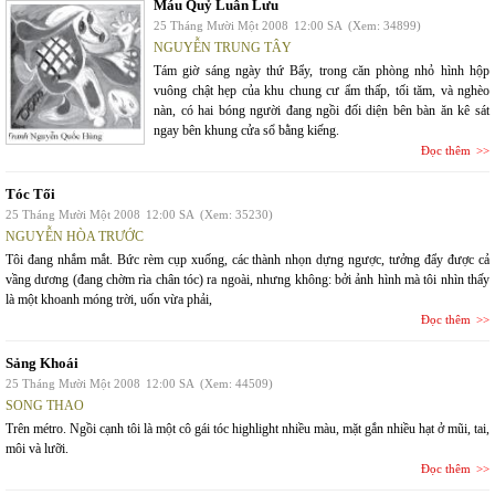
Máu Quỷ Luân Lưu
25 Tháng Mười Một 2008
12:00 SA
(Xem: 34899)
NGUYỄN TRUNG TÂY
Tám giờ sáng ngày thứ Bẩy, trong căn phòng nhỏ hình hộp
vuông chật hẹp của khu chung cư ẩm thấp, tối tăm, và nghèo
nàn, có hai bóng người đang ngồi đối diện bên bàn ăn kê sát
ngay bên khung cửa sổ bằng kiếng.
Đọc thêm
Tóc Tối
25 Tháng Mười Một 2008
12:00 SA
(Xem: 35230)
NGUYỄN HÒA TRƯỚC
Tôi đang nhắm mắt. Bức rèm cụp xuống, các thành nhọn dựng ngược, tưởng đẩy được cả
vầng dương (đang chờm rìa chân tóc) ra ngoài, nhưng không: bởi ảnh hình mà tôi nhìn thấy
là một khoanh móng trời, uốn vừa phải,
Đọc thêm
Sảng Khoái
25 Tháng Mười Một 2008
12:00 SA
(Xem: 44509)
SONG THAO
Trên métro. Ngồi cạnh tôi là một cô gái tóc highlight nhiều màu, mặt gắn nhiều hạt ở mũi, tai,
môi và lưỡi.
Đọc thêm