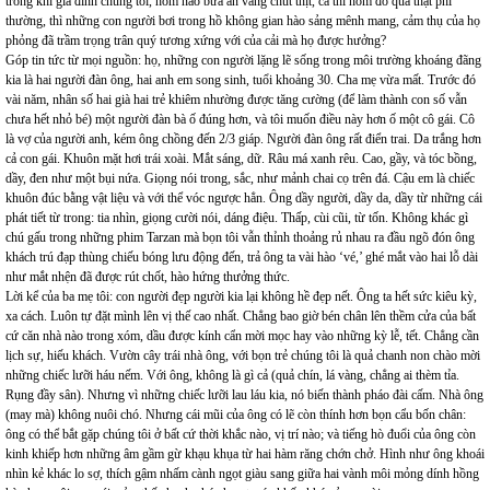
trong khi gia đình chúng tôi, hôm nào bữa ăn váng chút thịt, cá thì hôm đó quả thật phi
thường, thì những con người bơi trong hồ không gian hào sảng mênh mang, cảm thụ của họ
phỏng đã trầm trọng trân quý tương xứng với của cải mà họ được hưởng?
Góp tin tức từ mọi nguồn: họ, những con người lặng lẽ sống trong môi trường khoáng đãng
kia là hai người đàn ông, hai anh em song sinh, tuổi khoảng 30. Cha mẹ vừa mất. Trước đó
vài năm, nhân số hai già hai trẻ khiêm nhường được tăng cường (để làm thành con số vẫn
chưa hết nhỏ bé) một người đàn bà ố đúng hơn, và tôi muốn điều này hơn ố một cô gái. Cô
là vợ của người anh, kém ông chồng đến 2/3 giáp. Người đàn ông rất điển trai. Da trắng hơn
cả con gái. Khuôn mặt hơi trái xoài. Mắt sáng, dữ. Râu má xanh rêu. Cao, gầy, và tóc bồng,
dầy, đen như một bụi nứa. Giọng nói trong, sắc, như mảnh chai cọ trên đá. Cậu em là chiếc
khuôn đúc bằng vật liệu và với thể vóc ngược hẳn. Ông dầy người, dầy da, dầy từ những cái
phát tiết từ trong: tia nhìn, giọng cười nói, dáng điệu. Thấp, cùi cũi, từ tốn. Không khác gì
chú gấu trong những phim Tarzan mà bọn tôi vẫn thỉnh thoảng rủ nhau ra đầu ngõ đón ông
khách trú đạp thùng chiếu bóng lưu động đến, trả ông ta vài hào ‘vé,’ ghé mắt vào hai lỗ dài
như mắt nhện đã được rút chốt, hào hứng thưởng thức.
Lời kể của ba mẹ tôi: con người đẹp người kia lại không hề đẹp nết. Ông ta hết sức kiêu kỳ,
xa cách. Luôn tự đặt mình lên vị thế cao nhất. Chẳng bao giờ bén chân lên thềm cửa của bất
cứ căn nhà nào trong xóm, dầu được kính cẩn mời mọc hay vào những kỳ lễ, tết. Chẳng cần
lịch sự, hiếu khách. Vườn cây trái nhà ông, với bọn trẻ chúng tôi là quả chanh non chào mời
những chiếc lưỡi háu nếm. Với ông, không là gì cả (quả chín, lá vàng, chẳng ai thèm tỉa.
Rụng đầy sân). Nhưng vì những chiếc lưỡi lau láu kia, nó biến thành pháo đài cấm. Nhà ông
(may mà) không nuôi chó. Nhưng cái mũi của ông có lẽ còn thính hơn bọn cẩu bốn chân:
ông có thể bắt gặp chúng tôi ở bất cứ thời khắc nào, vị trí nào; và tiếng hò đuổi của ông còn
kinh khiếp hơn những âm gầm gừ khạu khụa từ hai hàm răng chớn chở. Hình như ông khoái
nhìn kẻ khác lo sợ, thích gậm nhấm cành ngọt giàu sang giữa hai vành môi mỏng dính hồng