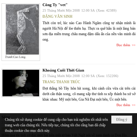
Công Ty "vet"
25 Tháng Mười Một 2008
12:00 SA
(Xem: 42389)
ĐẶNG VĂN SINH
Thời còn trẻ, lúc nào Cao Hành Ngâm cũng tự nhận mình là
người Hà Nội để lòe thiên hạ. Thực ra quê hắn là một làng bán
sơn địa miền trung châu mang đậm dấu ấn của nền văn minh đá
ong.
Đọc thêm
Khoảng Cuối Thời Gian
25 Tháng Mười Một 2008
12:00 SA
(Xem: 152206)
TRANG THANH TRÚC
Đợi thằng bồ Tây hôn hít xong, khi cánh cửa vừa cài trên cài
dưới cẩn thận xong, cô mang xấp thư tình ra xếp thành ba xứ sở
khác nhau: Mỹ một bên, Gia Nã Đại một bên, Úc một bên.
Đọc thêm
Sống
Chúng tôi sử dụng cookie để cung cấp cho bạn trải nghiệm tốt nhất trên
Đồng ý
25 Tháng Mười Một 2008
12:00 SA
(Xem: 55770)
trang web của chúng tôi. Nếu tiếp tục, chúng tôi cho rằng bạn đã chấp
HOÀNG VĂN THUẤN
thuận cookie cho mục đích này.
Hôm qua tôi tình cờ đọc một bài trên một tờ báo Việt Ngữ nói về nam danh ca Don Ho.