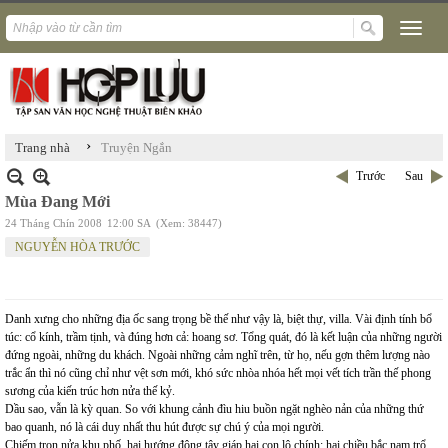
›
Trang nhà
Truyện Ngắn
Trước
Sau
Mùa Đang Mới
24 Tháng Chín 2008
12:00 SA
(Xem: 38447)
NGUYỄN HÒA TRƯỚC
Danh xưng cho những địa ốc sang trọng bề thế như vậy là, biệt thự, villa. Vài định tính bổ
túc: cổ kính, trầm tịnh, và đúng hơn cả: hoang sơ. Tổng quát, đó là kết luận của những người
đứng ngoài, những du khách. Ngoài những cảm nghĩ trên, từ họ, nếu gợn thêm lượng nào
trắc ẩn thì nó cũng chỉ như vệt sơn mới, khó sức nhòa nhóa hết mọi vết tích trần thế phong
sương của kiến trúc hơn nửa thế kỷ.
Dầu sao, vẫn là kỳ quan. So với khung cảnh đìu hiu buồn ngặt nghèo nản của những thứ
bao quanh, nó là cái duy nhất thu hút được sự chú ý của mọi người.
Chiếm trọn nửa khu phố, hai hướng đông tây giáp hai con lộ chính; hai chiều bắc nam trổ