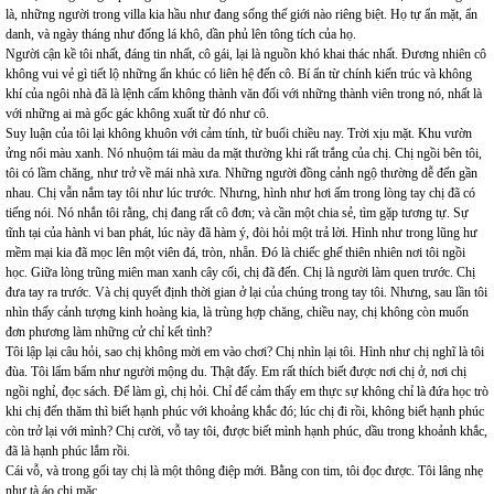
là, những người trong villa kia hầu như đang sống thế giới nào riêng biệt. Họ tự ẩn mặt, ẩn
danh, và ngày tháng như đống lá khô, dần phủ lên tông tích của họ.
Người cận kề tôi nhất, đáng tin nhất, cô gái, lại là nguồn khó khai thác nhất. Đương nhiên cô
không vui vẻ gì tiết lộ những ẩn khúc có liên hệ đến cô. Bí ẩn từ chính kiến trúc và không
khí của ngôi nhà đã là lệnh cấm không thành văn đối với những thành viên trong nó, nhất là
với những ai mà gốc gác không xuất từ đó như cô.
Suy luận của tôi lại không khuôn với cảm tính, từ buổi chiều nay. Trời xịu mặt. Khu vườn
ửng nổi màu xanh. Nó nhuộm tái màu da mặt thường khi rất trắng của chị. Chị ngồi bên tôi,
tôi có lầm chăng, như trở về mái nhà xưa. Những người đồng cảnh ngộ thường dễ đến gần
nhau. Chị vẫn nắm tay tôi như lúc trước. Nhưng, hình như hơi ấm trong lòng tay chị đã có
tiếng nói. Nó nhắn tôi rằng, chị đang rất cô đơn; và cần một chia sẻ, tìm gặp tương tự. Sự
tĩnh tại của hành vi ban phát, lúc này đã hàm ý, đòi hỏi một trả lời. Hình như trong lũng hư
mềm mại kia đã mọc lên một viên đá, tròn, nhẵn. Đó là chiếc ghế thiên nhiên nơi tôi ngồi
học. Giữa lòng trũng miên man xanh cây cối, chị đã đến. Chị là người làm quen trước. Chị
đưa tay ra trước. Và chị quyết định thời gian ở lại của chúng trong tay tôi. Nhưng, sau lần tôi
nhìn thấy cảnh tượng kinh hoàng kia, là trùng hợp chăng, chiều nay, chị không còn muốn
đơn phương làm những cử chỉ kết tình?
Tôi lập lại câu hỏi, sao chị không mời em vào chơi? Chị nhìn lại tôi. Hình như chị nghĩ là tôi
đùa. Tôi lẩm bẩm như người mộng du. Thật đấy. Em rất thích biết được nơi chị ở, nơi chị
ngồi nghỉ, đọc sách. Để làm gì, chị hỏi. Chỉ để cảm thấy em thực sự không chỉ là đứa học trò
khi chị đến thăm thì biết hạnh phúc với khoảng khắc đó; lúc chị đi rồi, không biết hạnh phúc
còn trở lại với mình? Chị cười, vỗ tay tôi, được biết mình hạnh phúc, dầu trong khoảnh khắc,
đã là hạnh phúc lắm rồi.
Cái vỗ, và trong gối tay chị là một thông điệp mới. Bằng con tim, tôi đọc được. Tôi lâng nhẹ
như tà áo chị mặc.