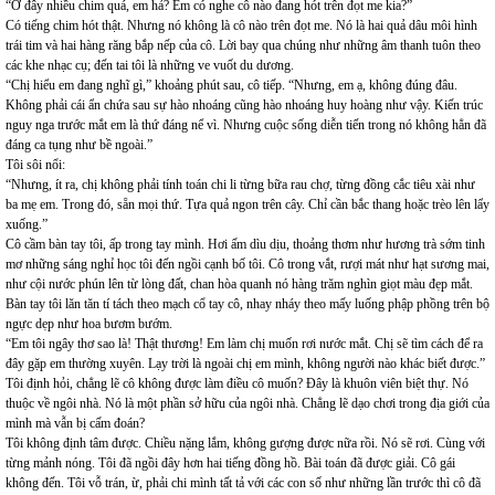
“Ở đây nhiều chim quá, em hả? Em có nghe cô nào đang hót trên đọt me kia?”
Có tiếng chim hót thật. Nhưng nó không là cô nào trên đọt me. Nó là hai quả dâu môi hình
trái tim và hai hàng răng bắp nếp của cô. Lời bay qua chúng như những âm thanh tuôn theo
các khe nhạc cụ; đến tai tôi là những ve vuốt du dương.
“Chị hiểu em đang nghĩ gì,” khoảng phút sau, cô tiếp. “Nhưng, em ạ, không đúng đâu.
Không phải cái ẩn chứa sau sự hào nhoáng cũng hào nhoáng huy hoàng như vậy. Kiến trúc
nguy nga trước mắt em là thứ đáng nể vì. Nhưng cuộc sống diễn tiến trong nó không hẳn đã
đáng ca tụng như bề ngoài.”
Tôi sôi nổi:
“Nhưng, ít ra, chị không phải tính toán chi li từng bữa rau chợ, từng đồng cắc tiêu xài như
ba mẹ em. Trong đó, sẵn mọi thứ. Tựa quả ngon trên cây. Chỉ cần bắc thang hoặc trèo lên lẩy
xuống.”
Cô cầm bàn tay tôi, ấp trong tay mình. Hơi ấm dìu dịu, thoảng thơm như hương trà sớm tinh
mơ những sáng nghỉ học tôi đến ngồi cạnh bố tôi. Cô trong vắt, rượi mát như hạt sương mai,
như cội nước phún lên từ lòng đất, chan hòa quanh nó hàng trăm nghìn giọt màu đẹp mắt.
Bàn tay tôi lăn tăn tí tách theo mạch cổ tay cô, nhay nháy theo mấy luống phập phồng trên bộ
ngực dẹp như hoa bươm bướm.
“Em tôi ngây thơ sao là! Thật thương! Em làm chị muốn rơi nước mắt. Chị sẽ tìm cách để ra
đây gặp em thường xuyên. Lạy trời là ngoài chị em mình, không người nào khác biết được.”
Tôi định hỏi, chẳng lẽ cô không được làm điều cô muốn? Đây là khuôn viên biệt thự. Nó
thuộc về ngôi nhà. Nó là một phần sở hữu của ngôi nhà. Chẳng lẽ dạo chơi trong địa giới của
mình mà vẫn bị cấm đoán?
Tôi không định tâm được. Chiều nặng lắm, không gượng được nữa rồi. Nó sẽ rơi. Cùng với
từng mảnh nóng. Tôi đã ngồi đây hơn hai tiếng đồng hồ. Bài toán đã được giải. Cô gái
không đến. Tôi vỗ trán, ừ, phải chi mình tất tả với các con số như những lần trước thì cô đã