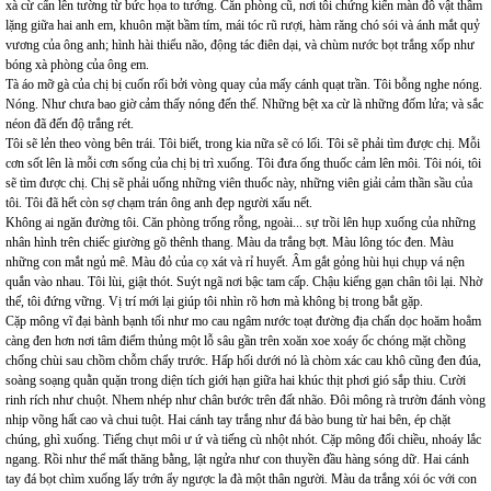
xà cừ cẩn lên tường từ bức họa to tướng. Căn phòng cũ, nơi tôi chứng kiến màn đô vật thầm
lặng giữa hai anh em, khuôn mặt bầm tím, mái tóc rũ rượi, hàm răng chó sói và ánh mắt quỷ
vương của ông anh; hình hài thiểu não, động tác điên dại, và chùm nước bọt trắng xốp như
bóng xà phòng của ông em.
Tà áo mỡ gà của chị bị cuốn rối bởi vòng quay của mấy cánh quạt trần. Tôi bỗng nghe nóng.
Nóng. Như chưa bao giờ cảm thấy nóng đến thế. Những bệt xa cừ là những đốm lửa; và sắc
néon đã đến độ trắng rét.
Tôi sẽ lẻn theo vòng bên trái. Tôi biết, trong kia nữa sẽ có lối. Tôi sẽ phải tìm được chị. Mỗi
cơn sốt lên là mỗi cơn sống của chị bị trì xuống. Tôi đưa ống thuốc cảm lên môi. Tôi nói, tôi
sẽ tìm được chị. Chị sẽ phải uống những viên thuốc này, những viên giải cảm thần sầu của
tôi. Tôi đã hết còn sợ chạm trán ông anh đẹp người xấu nết.
Không ai ngăn đường tôi. Căn phòng trống rỗng, ngoài... sự trồi lên hụp xuống của những
nhân hình trên chiếc giường gõ thênh thang. Màu da trắng bợt. Màu lông tóc đen. Màu
những con mắt ngủ mê. Màu đỏ của cọ xát và rỉ huyết. Âm gắt gỏng hùi hụi chụp vá nện
quắn vào nhau. Tôi lùi, giật thót. Suýt ngã nơi bậc tam cấp. Chậu kiểng gạn chân tôi lại. Nhờ
thế, tôi đứng vững. Vị trí mới lại giúp tôi nhìn rõ hơn mà không bị trong bắt gặp.
Cặp mông vĩ đại bành bạnh tối như mo cau ngâm nước toạt đường địa chấn dọc hoăm hoẳm
càng đen hơn nơi tâm điểm thủng một lỗ sâu gần trên xoăn xoe xoáy ốc chóng mặt chồng
chổng chùi sau chồm chỗm chẩy trước. Hấp hối dưới nó là chòm xác cau khô cũng đen đúa,
soàng soạng quằn quặn trong diện tích giới hạn giữa hai khúc thịt phơi gió sắp thiu. Cười
rinh rích như chuột. Nhem nhép như chân bước trên đất nhão. Đôi mông rà trườn đánh vòng
nhịp võng hất cao và chui tuột. Hai cánh tay trắng như đá bào bung từ hai bên, ép chặt
chúng, ghì xuống. Tiếng chụt môi ư ứ và tiếng cù nhột nhót. Cặp mông đổi chiều, nhoáy lắc
ngang. Rồi như thể mất thăng bằng, lật ngửa như con thuyền đầu hàng sóng dữ. Hai cánh
tay đá bọt chìm xuống lấy trớn ẩy ngược la đà một thân người. Màu da trắng xói óc với con