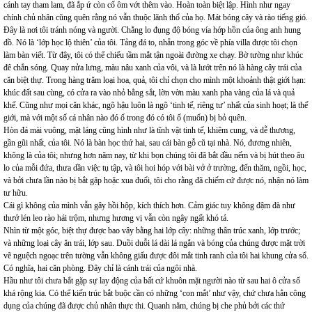
cánh tay tham lam, đã ắp ứ còn cố ôm vớt thêm vào. Hoàn toàn biệt lập. Hình như ngay
chính chủ nhân cũng quên rằng nó vẫn thuộc lãnh thổ của họ. Mát bóng cây và rào tiếng gió.
Đây là nơi tôi tránh nóng và người. Chẳng lo đụng độ bóng vía hớp hồn của ông anh hung
đồ. Nó là ‘lớp học lộ thiên’ của tôi. Tảng đá to, nhẵn trong góc về phía villa được tôi chọn
làm bàn viết. Từ đây, tôi có thể chiếu tầm mắt tận ngoài đường xe chạy. Bờ tường như khúc
đê chắn sóng. Quay nửa lưng, màu nâu xanh của vôi, và là lướt trên nó là hàng cây trái của
căn biệt thự. Trong hàng trăm loại hoa, quả, tôi chỉ chọn cho mình một khoảnh thật giới hạn:
khúc đất sau cùng, có cửa ra vào nhỏ bằng sắt, lờn vờn màu xanh pha vàng của lá và quả
khế. Cũng như mọi căn khác, ngõ hậu luôn là ngõ ‘tinh tế, riêng tư’ nhất của sinh hoạt; là thế
giới, mà với một số cá nhân nào đó ố trong đó có tôi ố (muốn) bị bỏ quên.
Hòn đá mài vuông, mặt láng cũng hình như là tĩnh vật tinh tế, khiêm cung, và dễ thương,
gần gũi nhất, của tôi. Nó là bàn học thứ hai, sau cái bàn gỗ cũ tại nhà. Nó, đương nhiên,
không là của tôi; nhưng hơn năm nay, từ khi bọn chúng tôi đã bắt đầu nếm và bị hút theo âu
lo của mỗi đứa, thưa dần việc tụ tập, và tôi hoi hóp với bài vở ở trường, đến thăm, ngồi, học,
và bởi chưa lần nào bị bắt gặp hoặc xua đuổi, tôi cho rằng đã chiếm cứ được nó, nhận nó làm
tư hữu.
Cái gì không của mình vẫn gây hồi hộp, kích thích hơn. Cảm giác tuy không đậm đà như
thưở lén leo rào hái trộm, nhưng hương vị vẫn còn ngây ngất khó tả.
Nhìn từ một góc, biệt thự được bao vây bằng hai lớp cây: những thân trúc xanh, lớp trước;
và những loại cây ăn trái, lớp sau. Duồi duỗi lá dài lá ngắn và bóng của chúng được mặt trời
vẽ nguệch ngoạc trên tường vẫn không giấu được đôi mắt tinh ranh của tôi hai khung cửa sổ.
Có nghĩa, hai căn phòng. Đây chỉ là cánh trái của ngôi nhà.
Hầu như tôi chưa bắt gặp sự lay động của bất cứ khuôn mặt người nào từ sau hai ô cửa sổ
khá rộng kia. Có thể kiến trúc bắt buộc cần có những ‘con mắt’ như vậy, chứ chưa hẳn công
dụng của chúng đã được chủ nhân thực thi. Quanh năm, chúng bị che phủ bởi các thứ