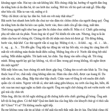
khoảng ngực trần. Hai tay cào nát không khí. Rồi chúng chắp lại, hướng về người đàn ông
da trắng hơn cả da đàn bà, từ cao lướt dọc xuống. Mớ tóc rối bù quét sát mặt gỗ. Đầu đập
như bửa củi. Hắn ta van vái; miệng ư ử.
“Mày chỉ được cái lạy lục đàn bà. Anh em với mày thật nhục!”
Bãi nước bọt nhanh hơn lưỡi rắn chui tọt vào đám tóc chôm chổm của người đang quỳ. Ông
da trắng hơn da đàn bà kéo cao quần, bước vào, theo cánh cửa gỗ tận cùng, mất tăm.
Thớt lưng người ngồi như bao gạo lớn bị châm chọc nhiều lỗ. Máu ri rỉ. Chiếc giũa móng
phụ nữ nắm sát rìa phản. Nom ông tác tệ quá! Nó khiến tôi sờn sợn. Nhưng, ông ta là ân
nhân của bọn trẻ chúng tôi. Chúng tôi đã chỉ nhận mà chưa trả được gì. Tôi đứng thẳng,
bước vào, thật khẽ. Cục thịt người vẫn xì xụp lạy. Miệng rí rít, t... ôi khô... ng... tô.. i ... kh...
ô.. ng... g... h.... Tôi đến gần. Ông tiếp tục động tác vái lạy hồi nãy, và càng lúc càng làm rối
mắt tôi với những màn thoăn thoắt điên cuồng. Miệng ông rên ư ử. Nước dãi từng bệt nhỏ
xuống. Mắt nhắm nghiền. Tôi lạnh toát, lui chân. Tay đụng vào niền cổng sắt. Tôi rùng
mình. Bóng người lạy gió lạy không, và, tôi có lầm: trong gió trong không, tôi nghe được
tên một người?
Mãi mấy hôm sau, bọn chúng tôi mới được gặp ông. Chẳng tìm ra nét nào khác lạ. Tóc ông
thuộc loại rễ tre, chải mấy cũng không nằm im. Hàm râu cằm chổi, được cạo loang lổ. Da
mặt sần sùi, xám, đắng. Bắp thịt như bắp chuối. Chân vạm vỡ lông lá với muôn đời chiếc
quần cộc cũ mèm. Ngược với tất cả, như ánh sáng giữa khuya, nụ cười của ông ấm, hiền, đủ
sức xua tan mọi ngại ngần xa lánh của người. Ông em ngồi chờ chúng tôi nơi vườn trước với
giỏ trái cây chín tới.
Nhìn ông, đôi lúc tôi hồ nghi những gì đã chứng kiến trên chiếc giường gỗ bóng. Ông anh
kết tội là ông ghen. Có thế thật? Quả tim lành kia của ông liệu còn khuyết chút gì vì thói xấu
đó? Ghen? Vì ai? Tôi không muốn nghĩ tiếp.
Ba mẹ không cung cấp tin gì khác có thể giải tỏa mối thắc mắc ấm ức kia. Đại khái cũng chỉ