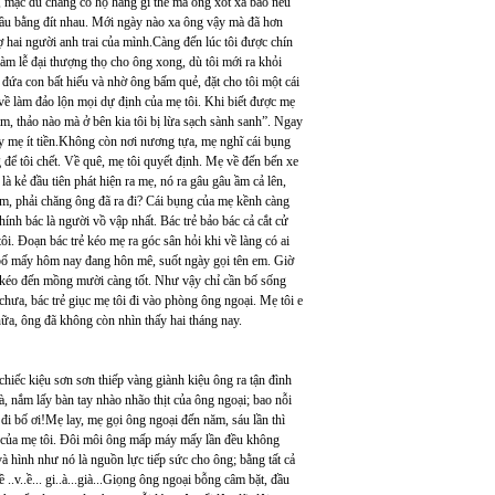
ư, mặc dù chẳng có họ hàng gì thế mà ông xót xa bảo nếu
 đầu bằng đít nhau. Mới ngày nào xa ông vậy mà đã hơn
 hai người anh trai của mình.Càng đến lúc tôi được chín
làm lễ đại thượng thọ cho ông xong, dù tôi mới ra khỏi
 đứa con bất hiếu và nhờ ông bấm quẻ, đặt cho tôi một cái
 về làm đảo lộn mọi dự định của mẹ tôi. Khi biết được mẹ
 lắm, thảo nào mà ở bên kia tôi bị lừa sạch sành sanh”. Ngay
tay mẹ ít tiền.Không còn nơi nương tựa, mẹ nghĩ cái bụng
 để tôi chết. Về quê, mẹ tôi quyết định. Mẹ về đến bến xe
à kẻ đầu tiên phát hiện ra mẹ, nó ra gâu gâu ầm cả lên,
 tim, phải chăng ông đã ra đi? Cái bụng của mẹ kềnh càng
hính bác là người vồ vập nhất. Bác trẻ bảo bác cả cắt cử
i. Đoạn bác trẻ kéo mẹ ra góc sân hỏi khi về làng có ai
, bố mấy hôm nay đang hôn mê, suốt ngày gọi tên em. Giờ
u kéo đến mồng mười càng tốt. Như vậy chỉ cần bố sống
hưa, bác trẻ giục mẹ tôi đi vào phòng ông ngoại. Mẹ tôi e
nữa, ông đã không còn nhìn thấy hai tháng nay.
iếc kiệu sơn sơn thiếp vàng giành kiệu ông ra tận đình
, nắm lấy bàn tay nhào nhão thịt của ông ngoại; bao nỗi
 đi bố ơi!Mẹ lay, mẹ gọi ông ngoại đến năm, sáu lần thì
y của mẹ tôi. Đôi môi ông mấp máy mấy lần đều không
 hình như nó là nguồn lực tiếp sức cho ông; bằng tất cả
..v..ề... gi..à...già...Giọng ông ngoại bỗng câm bặt, đầu