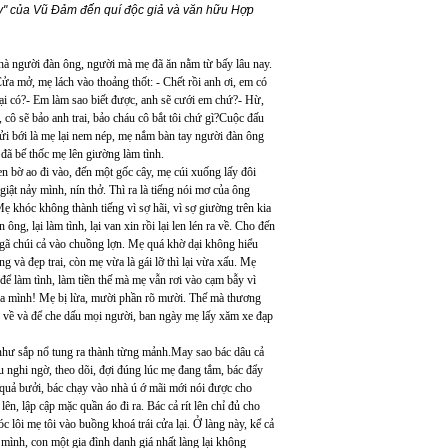
ày" của Vũ Đảm đến quí độc giả và văn hữu Hợp
nhà người đàn ông, người mà mẹ đã ăn nằm từ bấy lâu nay.
ửa mở, mẹ lách vào thoảng thốt: - Chết rồi anh ơi, em có
lại có?- Em làm sao biết được, anh sẽ cưới em chứ?- Hừ,
cô sẽ bảo anh trai, bảo cháu cô bắt tôi chứ gì?Cuộc đấu
ửi bới là mẹ lại nem nép, mẹ nắm bàn tay người đàn ông
 đã bế thốc mẹ lên giường làm tình.
n bờ ao đi vào, đến một gốc cây, mẹ cúi xuống lấy đôi
iật nảy mình, nín thở. Thì ra là tiếng nói mơ của ông
 khóc không thành tiếng vì sợ hãi, vì sợ giường trên kia
, lại làm tình, lại van xin rồi lại len lén ra về. Cho đến
 ngã chúi cả vào chuồng lợn. Mẹ quá khờ dại không hiểu
 và đẹp trai, còn mẹ vừa là gái lỡ thì lại vừa xấu. Mẹ
để làm tình, làm tiền thế mà mẹ vẫn rơi vào cạm bẫy vì
lừa mình! Mẹ bị lừa, mười phần rõ mười. Thế mà thương
ay về và để che dấu mọi người, ban ngày mẹ lấy xăm xe đạp
 như sắp nổ tung ra thành từng mảnh.May sao bác dâu cả
âu nghi ngờ, theo dõi, đợi đúng lúc mẹ đang tắm, bác đẩy
 quả bưởi, bác chạy vào nhà ú ớ mãi mới nói được cho
ên, lập cập mặc quần áo đi ra. Bác cả rít lên chỉ đủ cho
 lôi mẹ tôi vào buồng khoá trái cửa lại. Ở làng này, kể cả
mình, con một gia đình danh giá nhất làng lại không