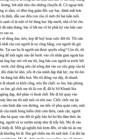
 lương, bớt một nửa cho những chuyến đi. Cô ngoại tình
ng xì xầm, có đêm ông giám đốc say bạc, đánh mất hơn
bị dính, dẫu sao đứa con của cô mới chỉ hai tuần tuổi.
ồi cạnh cô là một cô bé đang học lớp mười, nhà cô bé cho
bé đã năm tháng, bác sĩ bắt mẹ cô bé phải ký vào bản cam
ẹo cao su.
sẽ dùng dao, kéo, kẹp để huỷ hoại cuộc đời tôi. Tôi oán
o cả nhất của con người là sự công bằng; con người dù già
ên. Tại sao họ là người mà được quyền sống? Còn tôi, tôi
sống để một ngày nào đó bước vào cõi nhân gian ngoài kia
à ông hay nói với mẹ tôi, ông bảo con người ta trước hết
nh trước chứ đừng nên chỉ trông đợi vào sự cứu giúp của kẻ
g đôi chân bé nhỏ, yếu ớt của mình đạp thật lực, mẹ tôi ôm
àn bà đang hút điều hoà. Mẹ tôi đứng vụt dậy, đi nhanh
ôi đi nhanh ra khỏi cổng, trèo lên chiếc xe ôm, bảo phóng
xe ôm, gã chửi mẹ tôi là con đĩ, đã bị Sở Khanh lừa
i ngừng đạp, thở phào vì thoát chết. Mẹ đi bộ quay vào
e máy làm mẹ tôi mệt mỏi và nôn nao. Chốc chốc mẹ lại
án cơm bình dân ven đường, mẹ tiến về phía quán cơm, một
ảnh của mình hòng kiếm chút cơm thừa, canh cặn, người
đàn bà quay vào đốt tờ giấy báo hơ hơ lên đám thức ăn
đường, người và xe nườm nượp như đi trẩy hội. Mẹ đi vào
 thiếp đi. Một gã nghiện hút lượn đến, sờ nắn túi áo mẹ
 khưỡng bỏ đi. Hai giờ chiều mẹ tôi mới tỉnh. Cái đói lại