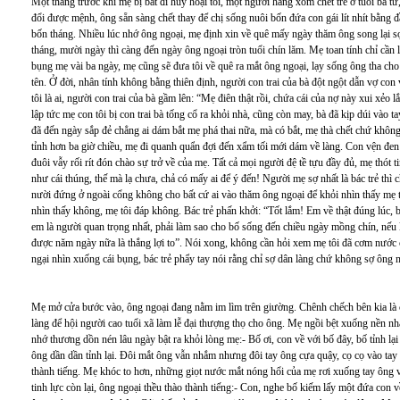
Một tháng trước khi mẹ bị bắt đi huỷ hoại tôi, một người hàng xóm chết trẻ ở tuổi ba t
đổi được mệnh, ông sẵn sàng chết thay để chị sống nuôi bốn đứa con gái lít nhít bằng
bốn tháng. Nhiều lúc nhớ ông ngoại, mẹ định xin về quê mấy ngày thăm ông song lại sợ
tháng, mười ngày thì càng đến ngày ông ngoại tròn tuổi chín lăm. Mẹ toan tính chỉ cần 
bụng mẹ vài ba ngày, mẹ cũng sẽ đưa tôi về quê ra mắt ông ngoại, lạy sống ông tha cho
tên. Ở đời, nhân tính không bằng thiên định, người con trai của bà đột ngột dẫn vợ con
tôi là ai, người con trai của bà gầm lên: “Mẹ điên thật rồi, chứa cái của nợ này xui xẻo
lập tức mẹ con tôi bị con trai bà tống cổ ra khỏi nhà, cũng còn may, bà đã kịp dúi vào 
đã đến ngày sắp đẻ chẳng ai dám bắt mẹ phá thai nữa, mà có bắt, mẹ thà chết chứ không
tỉnh hơn ba giờ chiều, mẹ đi quanh quẩn đợi đến xẩm tối mới dám về làng. Con vện đen l
đuôi vẫy rối rít đón chào sự trở về của mẹ. Tất cả mọi người đệ tề tựu đầy đủ, mẹ thót
như cái thúng, thế mà lạ chưa, chả có mấy ai để ý đến! Người mẹ sợ nhất là bác trẻ thì c
nười đứng ở ngoài cổng không cho bất cứ ai vào thăm ông ngoại để khỏi nhìn thấy mẹ tô
nhìn thấy không, mẹ tôi đáp không. Bác trẻ phấn khởi: “Tốt lắm! Em về thật đúng lúc
em là người quan trọng nhất, phải làm sao cho bố sống đến chiều ngày mồng chín, nế
được năm ngày nữa là thắng lợi to”. Nói xong, không cần hỏi xem mẹ tôi đã cơm nước c
ngại nhìn xuống cái bụng, bác trẻ phẩy tay nói rằng chỉ sợ dân làng chứ không sợ ông 
Mẹ mở cửa bước vào, ông ngoại đang nằm im lìm trên giường. Chênh chếch bên kia là ch
làng để hội người cao tuổi xã làm lễ đại thượng thọ cho ông. Mẹ ngồi bệt xuống nền nhà
nhớ thương dồn nén lâu ngày bật ra khỏi lòng mẹ:- Bố ơi, con về với bố đây, bố tỉnh lại
ông dần dần tỉnh lại. Đôi mắt ông vẫn nhắm nhưng đôi tay ông cựa quậy, cọ cọ vào ta
thành tiếng. Mẹ khóc to hơn, những giọt nước mắt nóng hổi của mẹ rơi xuống tay ông và
tinh lực còn lại, ông ngoại thều thào thành tiếng:- Con, nghe bố kiếm lấy một đứa con về 