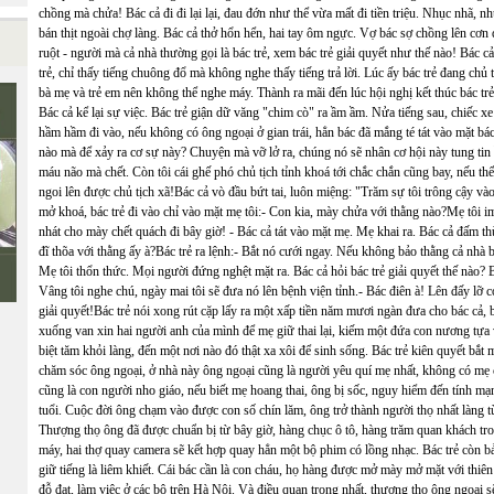
chồng mà chửa! Bác cả đi đi lại lại, đau đớn như thể vừa mất đi tiền triệu. Nhục nhã, 
bán thịt ngoài chợ làng. Bác cả thở hổn hển, hai tay ôm ngực. Vợ bác sợ chồng lên cơn đ
ruột - người mà cả nhà thường gọi là bác trẻ, xem bác trẻ giải quyết như thế nào! Bác c
trẻ, chỉ thấy tiếng chuông đổ mà không nghe thấy tiếng trả lời. Lúc ấy bác trẻ đang chủ 
bà mẹ và trẻ em nên không thể nghe máy. Thành ra mãi đến lúc hội nghị kết thúc bác tr
Bác cả kể lại sự việc. Bác trẻ giận dữ văng "chim cò" ra ầm ầm. Nửa tiếng sau, chiếc xe
hầm hầm đi vào, nếu không có ông ngoại ở gian trái, hẳn bác đã mắng té tát vào mặt bác
nào mà để xảy ra cơ sự này? Chuyện mà vỡ lở ra, chúng nó sẽ nhân cơ hội này tung tin
máu não mà chết. Còn tôi cái ghế phó chủ tịch tỉnh khoá tới chắc chắn cũng bay, nếu th
ngoi lên được chủ tịch xã!Bác cả vò đầu bứt tai, luôn miệng: "Trăm sự tôi trông cậy và
mở khoá, bác trẻ đi vào chỉ vào mặt mẹ tôi:- Con kia, mày chửa với thằng nào?Mẹ tôi
nhát cho mày chết quách đi bây giờ! - Bác cả tát vào mặt mẹ. Mẹ khai ra. Bác cả đấm 
đĩ thõa với thằng ấy à?Bác trẻ ra lệnh:- Bắt nó cưới ngay. Nếu không bảo thằng cả nhà b
Mẹ tôi thổn thức. Mọi người đứng nghệt mặt ra. Bác cả hỏi bác trẻ giải quyết thế nào? B
Vâng tôi nghe chú, ngày mai tôi sẽ đưa nó lên bệnh viện tỉnh.- Bác điên à! Lên đấy lỡ c
giải quyết!Bác trẻ nói xong rút cặp lấy ra một xấp tiền năm mươi ngàn đưa cho bác cả,
xuống van xin hai người anh của mình để mẹ giữ thai lại, kiếm một đứa con nương tựa v
biệt tăm khỏi làng, đến một nơi nào đó thật xa xôi để sinh sống. Bác trẻ kiên quyết bắt
chăm sóc ông ngoại, ở nhà này ông ngoại cũng là người yêu quí mẹ nhất, không có mẹ
cũng là con người nho giáo, nếu biết mẹ hoang thai, ông bị sốc, nguy hiểm đến tính m
tuổi. Cuộc đời ông chạm vào được con số chín lăm, ông trở thành người thọ nhất làng t
Thượng thọ ông đã được chuẩn bị từ bây giờ, hàng chục ô tô, hàng trăm quan khách tro
máy, hai thợ quay camera sẽ kết hợp quay hẳn một bộ phim có lồng nhạc. Bác trẻ còn bả
giữ tiếng là liêm khiết. Cái bác cần là con cháu, họ hàng được mở mày mở mặt với thiê
đỗ đạt, làm việc ở các bộ trên Hà Nội. Và điều quan trọng nhất, thượng thọ ông ngoại s