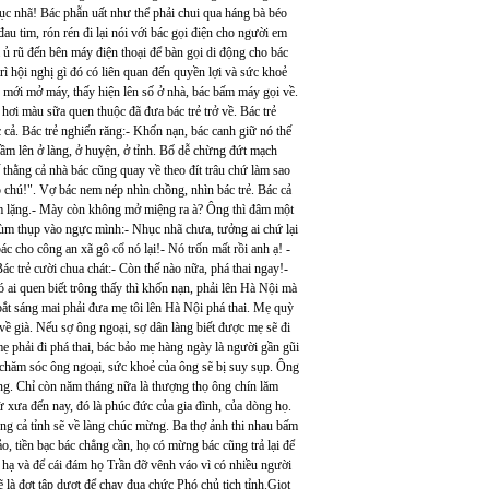
nhục nhã! Bác phẫn uất như thể phải chui qua háng bà béo
au tim, rón rén đi lại nói với bác gọi điện cho người em
ả ủ rũ đến bên máy điện thoại để bàn gọi di động cho bác
trì hội nghị gì đó có liên quan đến quyền lợi và sức khoẻ
ẻ mới mở máy, thấy hiện lên số ở nhà, bác bấm máy gọi về.
 hơi màu sữa quen thuộc đã đưa bác trẻ trở về. Bác trẻ
 cả. Bác trẻ nghiến răng:- Khốn nạn, bác canh giữ nó thế
 ầm lên ở làng, ở huyện, ở tỉnh. Bố dễ chừng đứt mạch
ế thằng cả nhà bác cũng quay về theo đít trâu chứ làm sao
o chú!". Vợ bác nem nép nhìn chồng, nhìn bác trẻ. Bác cả
 im lặng.- Mày còn không mở miệng ra à? Ông thì đâm một
thùm thụp vào ngực mình:- Nhục nhã chưa, tưởng ai chứ lại
ác cho công an xã gô cổ nó lại!- Nó trốn mất rồi anh ạ! -
ác trẻ cười chua chát:- Còn thế nào nữa, phá thai ngay!-
ó ai quen biết trông thấy thì khốn nạn, phải lên Hà Nội mà
 bắt sáng mai phải đưa mẹ tôi lên Hà Nội phá thai. Mẹ quỳ
ề già. Nếu sợ ông ngoại, sợ dân làng biết được mẹ sẽ đi
 mẹ phải đi phá thai, bác bảo mẹ hàng ngày là người gần gũi
 chăm sóc ông ngoại, sức khoẻ của ông sẽ bị suy sụp. Ông
ạng. Chỉ còn năm tháng nữa là thượng thọ ông chín lăm
ừ xưa đến nay, đó là phúc đức của gia đình, của dòng họ.
ng cả tỉnh sẽ về làng chúc mừng. Ba thợ ảnh thi nhau bấm
o, tiền bạc bác chẳng cần, họ có mừng bác cũng trả lại để
n hạ và để cái đám họ Trần đỡ vênh váo vì có nhiều người
ẽ là đợt tập dượt để chạy đua chức Phó chủ tịch tỉnh.Giọt