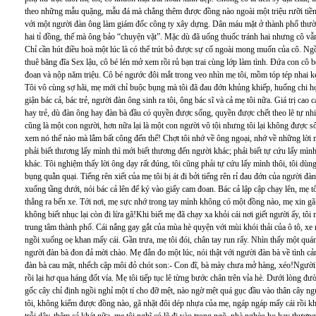
theo những mẫu quặng, mẫu đá mà chẳng thêm được đồng nào ngoài một triệu rưỡi tiền
với một người đàn ông làm giám đốc công ty xây dựng. Dân máu mặt ở thành phố thườ
hai tỉ đồng, thế mà ông bảo “chuyện vặt”. Mặc dù đã uống thuốc tránh hai nhưng cô vẫn 
Chỉ cần hút điều hoà một lúc là có thể trút bỏ được sự cố ngoài mong muốn của cô. Ng
thuê băng đĩa Sex lậu, cô bé lén mở xem rồi rủ bạn trai cùng lớp làm tình. Đứa con cô 
đoan và nộp năm triệu. Cô bé ngước đôi mắt trong veo nhìn mẹ tôi, mồm tóp tép nhai k
Tôi vô cùng sợ hãi, mẹ mới chỉ buộc bụng mà tôi đã đau đớn khủng khiếp, huống chi họ 
giận bác cả, bác trẻ, người đàn ông sinh ra tôi, ông bác sĩ và cả mẹ tôi nữa. Giá trị ca
hay trẻ, dù đàn ông hay đàn bà đầu có quyền được sống, quyền được chết theo lẽ tự nhi
cũng là một con người, hơn nữa lại là một con người vô tội nhưng tôi lại không được 
xem nó thế nào mà lắm bất công đến thế! Chợt tôi nhớ về ông ngoại, nhớ về những lời m
phải biết thương lấy mình thì mới biết thương đến người khác; phải biết tự cứu lấy mì
khác. Tôi nghiệm thấy lời ông dạy rất đúng, tôi cũng phải tự cứu lấy mình thôi, tôi dùn
bụng quằn quại. Tiếng rên xiết của mẹ tôi bị át đi bởi tiếng rên rỉ đau đớn của người đ
xuống tầng dưới, nói bác cả lên để ký vào giấy cam đoan. Bác cả lập cập chạy lên, mẹ t
thẳng ra bến xe. Tới nơi, mẹ sực nhớ trong tay mình không có một đồng nào, mẹ xin gã 
không biết nhục lại còn đi lừa gã!Khi biết mẹ đã chạy xa khỏi cái nơi giết người ấy, tô
trung tâm thành phố. Cái nắng gay gắt của mùa hè quyện với mùi khói thải của ô tô, x
ngồi xuống oẹ khan mấy cái. Gần trưa, mẹ tôi đói, chân tay run rẩy. Nhìn thấy một qu
người đàn bà đon đả mời chào. Mẹ đắn đo một lúc, nói thật với người đàn bà về tình c
đàn bà cau mặt, nhếch cặp môi đỏ chót son:- Con đĩ, bà mày chưa mở hàng, xéo!Người 
rồi lại hơ qua háng đốt vía. Mẹ tôi tiếp tục lê từng bước chân trên vỉa hè. Dưới lòng 
gốc cây chỉ định ngồi nghỉ một tí cho đỡ mệt, nào ngờ mệt quá gục đầu vào thân cây ngủ
tôi, không kiếm được đồng nào, gã nhặt đôi dép nhựa của mẹ, ngáp ngáp mấy cái rồi khật