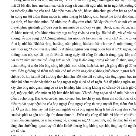
trỗi dậy, thêm cả khát nữa, mẹ tôi nghĩ có lẽ đi vào trong ngõ, nhà nghèo họ hay th
mắt đã bắt đầu hoa, mẹ bám vào cánh cổng sắt của một ngôi nhà, từ từ ngồi bệt xuống đấ
bà mở cổng dìu mẹ vào nhà. Mẹ thều thào kêu đói, bà sai đứa cháu gái cầm bát ra phố mu
ăn xong mẹ tôi thòm thèm muốn ăn nữa nhưng bà không cho, bà sợ mẹ tôi bị đói khát lâ
gia đình, về bản thân mình. Bà nhìn mẹ tôi đầy cám cảnh. Bà lấy tiền từ túi áo nói với
thuyết phục gia đình giữ đứa con lại mà nuôi để nhờ cậy về già.- Bà ơi, cháu về, các anh
tôi khóc nức nở, vừa khóc vừa quỳ sụp xuống chân bà van lạy. Bà thở dài, vỗ vỗ vào vai 
vuông, về quê cũng được.Sung sướng như một đứa trẻ con thấy mẹ đi chợ về, mẹ tôi ôm
tôi ở lại nhà bà. Nhà bà rộng, ba tầng, năm phòng, bà dành hẳn cho mẹ tôi một phòng. C
vậy nuôi người con trai duy nhất. Vợ chồng người con đang buôn bán ở nước ngoài, bà
không nơm nớp sợ hãi, mẹ tôi lên cân từng ngày, tôi cũng lớn nhanh từng ngày. Mẹ n
hai mươi năm nên mẹ hiểu ông hơn ai hết. Ông là đàn ông nhưng rất hay tủi thân, ông 
thành tiếng vì ai đó bảo ông sống hết phần con cháu; hoặc bác trẻ gắt gỏng điều gì đó v
rớm. Bây giờ ông có thêm một nỗi khổ mà chính ông cũng không biết được, người biết s
chết trước khi làm lễ đại thượng thọ chín lăm. Để kéo dài sự sống của ông ngoại, bác 
chân hổ hầm thuốc bắc thành ra ông ngoại mập ú, cổ có cả ngấn. Và để phòng ngừa sự ra
xây cho ông một gian riêng có cả toa lét khép kín nhưng không có cửa sổ để tránh gió đ
gió, một cụ chết, còn một cụ liệt bán thân bất toại. Và nếu ông ngoại có sổ mũi, hắt hơi t
điều trị cho ông. Bạc triệu cả đấy, nào có sao, bác trẻ chi ấy mà, thậm chí có lần bác 
điều trị dài ngày bệnh ho của ông ngoại.Ông ngoại cũng thương mẹ tôi lắm, thâm tâm 
trẻ. Ở gia đình lớn này hết thảy mọi người kể cả ông ngoại tiếng là bố đẻ song đều sợ bá
của bác phát ra gần như lập tức được thực thi. Điều này cũng dễ hiểu vì bác trẻ có tiền
nhận tiền của người, có ai lại không nể, không sợ người! Còn nữa, mỗi lần bác trẻ về
làng lắm chứ!Ông ngoại hay tủi thân là thế nhưng ông không sợ chết, ông hay ôn nghè
với tổ tiên.