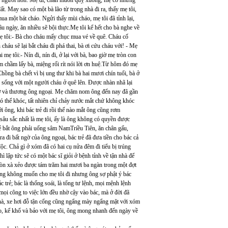
ương người hơn. Mẹ đi, chân muốn quỵ xuống, mẹ cố nhưng
t. May sao có một bà lão từ trong nhà đi ra, thấy mẹ tôi,
a một bát cháo. Ngửi thấy mùi cháo, mẹ tôi đã tỉnh lại,
u ngày, ăn nhiều sẽ bội thực.Mẹ tôi kể hết cho bà nghe về
 mẹ tôi:- Bà cho cháu mấy chục mua vé về quê. Cháu cố
 cháu sẽ lại bắt cháu đi phá thai, bà ơi cứu cháu với! - Mẹ
mẹ tôi:- Nín đi, nín đi, ở lại với bà, bao giờ mẹ tròn con
 chầm lấy bà, miệng rối rít nói lời ơn huệ.Từ hôm đó mẹ
hồng bà chết vì bị ung thư khi bà hai mươi chín tuổi, bà ở
 sống với một người cháu ở quê lên. Được nhàn nhã lại
hớ và thương ông ngoại. Mẹ chăm nom ông đến nay đã gần
có thể khóc, tất nhiên chỉ chảy nước mắt chứ không khóc
ới ông, khi bác trẻ đi rồi thế nào mắt ông cũng rơm
âu sắc nhất là mẹ tôi, ấy là ông không có quyền được
trẻ bắt ông phải uống sâm NamTriều Tiên, ăn chân gấu,
 đi bất ngờ của ông ngoại, bác trẻ đã đưa tiền cho bác cả
ộc. Chả gì ở xóm đã có hai cụ nửa đêm đi tiểu bị trúng
hì lập tức sẽ có một bác sĩ giỏi ở bệnh tỉnh về tận nhà để
cả còn xà xẻo được tám trăm hai mươi ba ngàn trong một đợt
ông không muốn cho mẹ tôi đi nhưng ông sợ phật ý bác
c trẻ; bác là thống soái, là tổng tư lệnh, mọi mệnh lệnh
, mọi công to việc lớn đều nhờ cậy vào bác, mà ở đời đã
 nhà, xe hơi đỗ tận cổng cũng ngẩng mày ngẩng mặt với xóm
o, kể khổ và bảo với mẹ tôi, ông mong nhanh đến ngày về