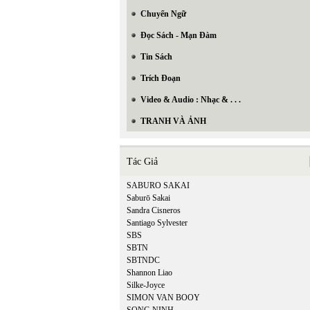
Chuyển Ngữ
Đọc Sách - Mạn Đàm
Tin Sách
Trích Đoạn
Video & Audio : Nhạc & . . .
TRANH VÀ ẢNH
Tác Giả
SABURO SAKAI
Saburō Sakai
Sandra Cisneros
Santiago Sylvester
SBS
SBTN
SBTNDC
Shannon Liao
Silke-Joyce
SIMON VAN BOOY