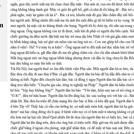
ngắn, giọt dài, nước mắt mẹ tôi chan chan đầy mặt:- Hai anh ơi, con em đã được bốn tháng
ữ:
cũng không bằng danh giá. Mày có giỏi thì giết bố, giết cả nhà đi rồi hẵng đẻ - Bác trẻ 
phải nghe, mày lại giám cãi lại à? - Bác cả nói, khuôn mặt đỏ gay lấm chấm đầy mồ hô
hai người anh. Bỗng nhiên đôi mắt mẹ tôi ánh lên một điều gì đó bí hiểm và hy vọng.
m
mọi người, lại mặc cái áo thùng thình che bụng. Người tôi bị chèn ép, tôi oằn oại trong
ông ngoại. Ông ngoại không còn tự đi được, mỗi khi đi phải có người dìu bên cạnh. H
chiếc giường da đệm nước đặt biệt mà bác trẻ mua tận bên Nhật về với giá gần năm mươi
bị hễnh hãng nặng, bác trẻ ghé sát mồm vào tai ông nói to:- Con xin ghép bố cho con Hả
nằm ở viện!- Hả? Vợ mày bị ai kiện? - Ông ngoại mở to đôi mắt mờ đục nhìn bác trẻ với v
ông ngoại đã hiểu ra, gật đầu dặn dò mẹ tôi gắng chăm sóc cho chị dâu nhanh khỏi bện
Mắt ông ngoại mờ, tai ông ngoại hễnh hãng nhưng được cái đầu óc ông chưa lú lẫn.Bố
bác đèo bằng xe máy lên bến xe tỉnh.
Tới Hà Nội, hai người thuê xe ôm đến bệnh viện Phụ sản. Một người đàn bà to béo, da đ
Bác đưa chị đây đi nạo thai à?Bác cả gật đầu. Người đàn bà bảo để bà dẫn đến nhà tư củ
không ai biết. Nghe đến chuyện kín đáo, bác cả đồng ý ngay.Người đàn bà dẫn bác cả v
tầng treo tấm biển: “Chuyên gia sản, từng tu nghiệp tại Pháp”. Người đàn bà bấm chuô
bé hỏi: “Sộp hay không Sộp?”. Người đàn bà bảo: “Yên tâm, hôm nay tao sẽ trả công m
“O.K!”, đứa trẻ hân hoan. Người đàn bà lên tầng hai, lúc sau xuống nói với bác cả:- Bá
nhận lời. Bác đưa ba triệu để cháu mang lên cho bác sĩ.Bác cả kêu đắt quá. Người đàn bà g
ở bên Tây về! Thấy bác cả vẫn còn lưỡng lự, sợ mất một món hời, người đàn bà hạ giá:-
được! mà bác cũng đừng chi li quá, ở bệnh viện tuy có rẻ hơn một tí nhưng không có ph
tốn hơn mà lại hại sức khoẻ!Quả nhiên lời đe doạ của người đàn bà có hiệu lực, bác cả r
Người đàn bà lên tầng trên, đưa cho ông bác sĩ triệu rưỡi. Bấy giờ mẹ tôi mới được dẫn 
chiếc ghế băng ở ngoài cửa phòng, mặt ghế nhẵn thín, có để mấy tờ báo nan nát. Bên c
phụ nữ trạc tuổi mẹ tôi, có khuôn mặt trái xoan xinh đẹp. Chồng cô là tiến sỹ địa chất,