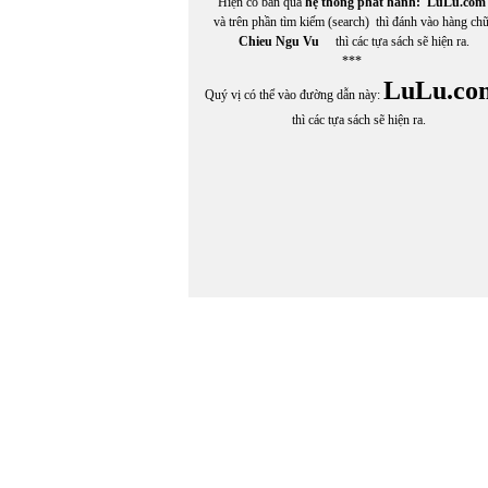
Hiện có bán qua
hệ thống phát hành:
LuLu.com
và trên phần tìm kiếm (search) thì đánh vào hàng ch
Chieu Ngu Vu
thì các tựa sách sẽ hiện ra.
***
LuLu.co
Quý vị có thể vào đường dẫn này:
thì các tựa sách sẽ hiện ra.