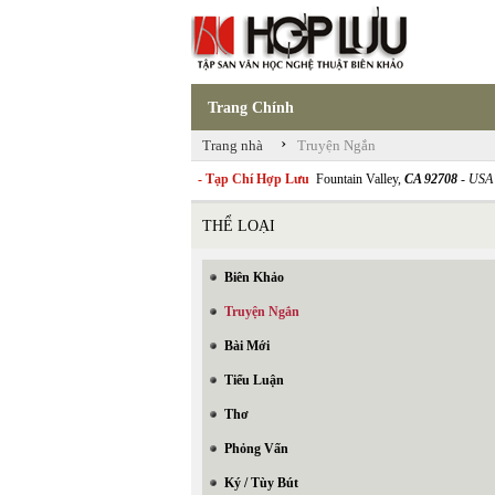
Trang Chính
›
Trang nhà
Truyện Ngắn
- Tạp Chí Hợp Lưu
Fountain Valley,
CA 92708
- USA
THỂ LOẠI
Biên Khảo
Truyện Ngắn
Bài Mới
Tiểu Luận
Thơ
Phỏng Vấn
Ký / Tùy Bút