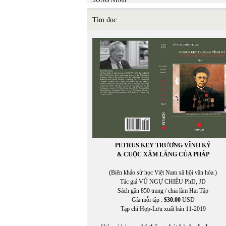
SONG NINH
SONG THAO
SUZANNE WANG
Tìm đọc
SỸ LIÊM
PETRUS KEY TRƯƠNG VĨNH KÝ
& CUỘC XÂM LĂNG CỦA PHÁP
(Biên khảo sử học Việt Nam xã hội văn hóa.)
Tác giả VŨ NGỰ CHIÊU PhD, JD
Sách gần 850 trang / chia làm Hai Tập
Gía mỗi tập :
$30.00
USD
Tạp chí Hợp-Lưu xuất bản 11-2019