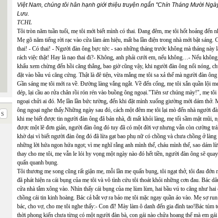
Việt Nam, chúng tôi hân hạnh giới thiệu truyện ngắn "Chín Tháng Mười Ng
Lưu.
TCHL
Tôi tròn năm tuần tuổi, mẹ tôi mới biết mình có thai. Đang đêm, mẹ tôi hốt hoảng đến 
Mẹ gõ năm tiếng rời rạc vào cửa làm ám hiệu, mất ba lần điện trong nhà mới bật sáng. C
thai! - Có thai! - Người đàn ông bực tức - sao những tháng trước không mà tháng này 
rách việc thật! Hay là nạo thai đi?- Không, anh phải cưới em, nếu không…- Nếu không, 
khẩu xem chừng đến hồi căng thẳng, bao giờ cũng vậy, khi người đàn ông nổi nóng, ch
đặt vào bầu vú căng cứng. Thật là đê tiện, vừa mắng mẹ tôi sa xả thế mà người đàn ông
Gần sáng mẹ tôi mới ra về. Đường làng vắng ngắt. Về đến cổng, mẹ tôi xắn quần lội me
dép, lại cầu ao rửa chân rồi rón rén vào buồng ông ngoại."Tiên sư chúng mày!", mẹ tôi g
ngoại chửi ai đó. Mẹ lần lần bức tường, đến khi đặt mình xuống giường mới dám thở. Mẹ
ông ngoại nghe thấy.Những ngày sau đó, cách một đêm mẹ tôi lại mò đến nhà người đàn ông
khi mẹ biết được tin người đàn ông đã bán nhà, đi mất khỏi làng, mẹ tối sầm mặt mũi,
được một lẽ đơn giản, người đàn ông đó tuy đã có một đời vợ nhưng vẫn còn cường tráng
khờ dại vì biết người đàn ông đó đã lừa gạt bao phụ nữ có chồng và chưa chồng ở làng 
những lời hứa ngon hứa ngọt; vì mẹ nghĩ rằng anh mình thế, cháu mình thế, sao dám 
thay cho mẹ tôi, mẹ vẫn le lói hy vọng một ngày nào đó hết tiền, người đàn ông sẽ qu
quấn quanh bụng.
Tôi thương mẹ song cũng rất giận mẹ, mỗi lần mẹ quấn bụng, tôi ngạt thở, tôi đau đớn
đã phát hiện ra cái bụng của mẹ tôi và vô tình cứu tôi thoát khỏi những cơn đau. Bác d
cửa nhà tắm xông vào. Nhìn thấy cái bụng của mẹ lùm lùm, hai bầu vú to căng như hai
chồng cái tin kinh hoàng. Bác cả bắt vợ ra bảo mẹ tôi mặc ngay quần áo vào. Mẹ sợ run l
bác, cho vợ, cho mẹ tôi nghe thấy:- Con đĩ! Mày làm ô danh đến gia đình tao!Bác túm tóc
thời phong kiến chưa từng có một người đàn bà, con gái nào chửa hoang thế mà em gái 