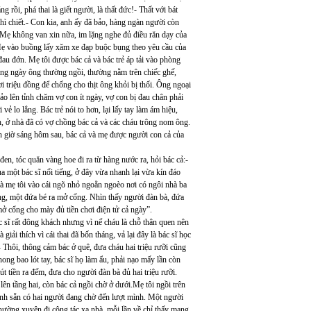
 rồi, phá thai là giết người, là thất đức!- Thất với bát
chì chiết.- Con kia, anh ấy đã bảo, hàng ngàn người còn
i.Mẹ không van xin nữa, im lặng nghe đủ điều răn dạy của
 Mẹ vào buồng lấy xăm xe đạp buộc bụng theo yêu cầu của
 đau đớn. Mẹ tôi được bác cả và bác trẻ áp tải vào phòng
àng ngày ông thường ngồi, thường nằm trên chiếc ghế,
 triệu đồng để chống cho thịt ông khỏi bị thối. Ông ngoại
o lên tỉnh chăm vợ con ít ngày, vợ con bị đau chân phải
ẻ lo lắng. Bác trẻ nói to hơn, lại lấy tay làm ám hiệu,
h, ở nhà đã có vợ chồng bác cả và các cháu trông nom ông.
n giờ sáng hôm sau, bác cả và mẹ được người con cả của
en, tóc quăn vàng hoe đi ra từ hàng nước ra, hỏi bác cả:-
a một bác sĩ nổi tiếng, ở đây vừa nhanh lại vừa kín đáo
à mẹ tôi vào cái ngõ nhỏ ngoằn ngoèo nơi có ngôi nhà ba
ng, một đứa bé ra mở cổng. Nhìn thấy người đàn bà, đứa
ở cổng cho mày đủ tiền chơi điện tử cả ngày”.
c sĩ rất đông khách nhưng vì nể cháu là chỗ thân quen nên
iải thích vì cái thai đã bốn tháng, vả lại đây là bác sĩ học
 Thôi, thông cảm bác ở quê, đưa cháu hai triệu rưỡi cũng
ong bao lót tay, bác sĩ họ làm ẩu, phải nạo mấy lần còn
út tiền ra đếm, đưa cho người đàn bà đủ hai triệu rưỡi.
lên tầng hai, còn bác cả ngồi chờ ở dưới.Mẹ tôi ngồi trên
ạnh sẵn có hai người đang chờ đến lượt mình. Một người
 thường xuyên đi công tác xa nhà, mỗi lần về chỉ thấy mang