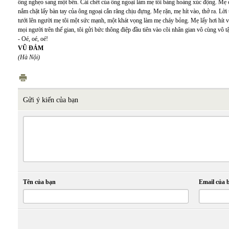
ông nghẹo sang một bên. Cái chết của ông ngoại làm mẹ tôi bàng hoàng xúc động. Mẹ 
nắm chặt lấy bàn tay của ông ngoại cắn răng chịu đựng. Mẹ rặn, mẹ hít vào, thở ra. Lời
tưới lên người mẹ tôi một sức mạnh, một khát vọng làm mẹ cháy bỏng. Mẹ lấy hơi hít vào
mọi người trên thế gian, tôi gửi bức thông điệp đầu tiên vào cõi nhân gian vô cùng vô t
- Oé, oé, oé!
VŨ ĐẢM
(Hà Nội)
Gửi ý kiến của bạn
Tên của bạn
Email của 