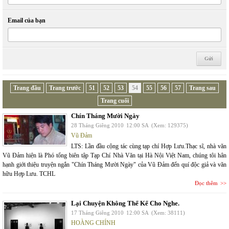
Email của bạn
Trang đầu
Trang trước
51
52
53
54
55
56
57
Trang sau
Trang cuối
Chín Tháng Mười Ngày
28 Tháng Giêng 2010
12:00 SA
(Xem: 129375)
Vũ Đảm
LTS: Lần đầu cộng tác cùng tạp chí Hợp Lưu.Thạc sĩ, nhà văn
Vũ Đảm hiện là Phó tổng biên tập Tạp Chí Nhà Văn tại Hà Nội Việt Nam, chúng tôi hân
hạnh giới thiệu truyện ngắn "Chín Tháng Mười Ngày" của Vũ Đảm đến quí độc giả và văn
hữu Hợp Lưu. TCHL
Đọc thêm
Lại Chuyện Không Thể Kể Cho Nghe.
17 Tháng Giêng 2010
12:00 SA
(Xem: 38111)
HOÀNG CHÍNH