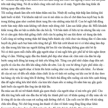
trên mặt tảng băng. Nó đi ra khỏi công viên mở cửa xe rồ máy. Người đàn ông khắc đá
không quay đầu nhìn theo.
Tối xuống nhanh làm nền trời thăm thẳm mù lòa. Nhiệt độ xuống thật thấp làm không khí
lạnh buốt và khô. Vài khuôn mặt trẻ con tò mò nhìn ra cửa sổ chờ đám hoa tuyết bay la đà
trong không gian như confetti được tung lên vào những mùa hội lễ. Con bé ngồi bất động
trước bàn máy điện toán không viết được một dòng chữ. Làm sao khắc phục đá. Mỗi khoảnh
khắc trong đầu nó bật ra nhiều lần câu hỏi ấy. Với bản tánh cố hữu tự tin nhưng lần này con
bé có cảm giác thừa thãi giống chiếc chổi cùn bị quăng bỏ sau khi được xử dụng tận tình.
Cuối cùng nó tưởng tượng thân thể đang biến thành cây chổi chui vào thùng đàn vĩ cầm màu
huyết dụ phủi sạch bụi bám trên từng thớ gỗ. Rồi bật cười khoái trá vì có khả năng làm đẹp
cây đàn trong khi bàn tay người không thể len lỏi vào khoảng không gian nhỏ bé ấy
Nó có thói quen mỗi chiều đến gặp người nhạc sĩ mù ngồi bên góc phố kể từ khi nghe được
tiếng vĩ cầm. Những ngày đầu thu thành phố đẹp như nhan sắc chín mùi của đàn bà sắp
bước sang tuổi đóng lại trang sử tình yêu bồng bột. Từng con phố nhỏ chậm chạp đón nét
quyến rũ của thu cho đến khi nắng chiều tắt sớm. Lúc ấy con bé đứng ở góc phố nhìn cây -
archet- trên tay người nhạc sĩ lượn lên lượn xuống như con rồng nhỏ uốn khúc. Áo khoác
đỏ của nó rực rỡ đến nỗi nhận chìm chiếc lá úa vô tình rơi xuống vai khi con bé đi dọc theo
hai hàng cây trĩu lá vàng bên lề đường. Nó thích thả đồng tiền xuống cái nón bên cạnh thùng
đàn để nghe tiếng kêu khô khốc của kim khí chạm nền xi măng rồi nắm bàn tay gầy guộc
lạnh buốt của người đàn ông tàn tật thật lâu.
Ba mùa sau đó nó trở thành thính gỉa quen thuộc của người nhạc sĩ mù trên góc phố. Cho
đến khi ông biến mất vào đầu thu kế tiếp lúc thành phố rực rỡ khăn quàng cổ đầy màu sắc và
lá vàng đỏ úa tàn sửa soạn rơi xuống mặt đường chết rũ. Lần cuối con bé đến với túi nặng
chĩu tiền đồng. Nó chờ ông trong âm thanh vĩ cầm vô hình vang lồng lộng nhạc khúc