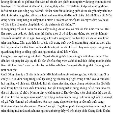
không dắt em tôi ra phố mà còn trách nó tàn tật làm phiền mọi người vì không chịu nuôi chó
làm bạn. Tối đó tôi trở về đón nó thì không thấy nữa. Tôi đã đi tìm khắp nơi nhưng không
biết ở nơi nào còn sống hay đã chết. Nhiều năm rồi tôi không quên được chuyện này nên học
điêu khắc trên tảng băng để tạc lại hình ảnh em tôi ngồi đàn mỗi chiều chờ tôi đi làm về. Mùa
đông sẽ tàn. Tảng băng sẽ chảy thành nước. Đứa em tàn tật của tôi và cây vĩ cầm này sẽ đi
về đâu ? Em có muốn chụp hình với tác phẩm của tôi không?".
Không tiếng trả lời. Giọt nước mắt chảy xuống khuôn mặt có mái tóc tém như con trai. Hai
lần trước con bé khóc nhiều như thế khi ba theo dì trẻ và lúc mẹ không còn cơ hội hôn nó
vào mỗi tối trước khi đi ngủ. Nó lặng lẽ kéo đôi găng ra và đặt bàn tay lên khuôn mặt khắc
trên tảng băng. Cảm giác thật ấm từ cặp mắt trong suốt truyền qua những ngón tay thon gầy.
Nó để yên như thế thật lâu cho đến khi hoa tuyết bắt đầu kéo về nhảy múa quay cuồng vòng
quanh tảng băng có dáng ngồi của người nhạc sĩ mù kéo vĩ cầm.
Càng lúc hoa tuyết càng rơi nhiều. Người đàn ông dựa lưng vào gốc sồi nhìn con bé. Cho
đến khi nó quay lại vẫy tay rồi lùi dần về cửa công viên và bỏ đi mất hút không một lời chào
lần cuối. Con bé có máu bạc như ba nó. Màu mắt đen của người đàn ông khắc đá long lanh
như có nước.
Cuối đông năm ấy trời vẫn lạnh buốt. Một hình ảnh tuyệt vời trong công viên làm người ta
chú ý. Đó là khối băng trong suốt tạc dáng người đàn ông ngồi trong tư thế kéo vĩ cầm đầu
hơi nghiêng về phía trái. Khách du lịch thi nhau xếp hàng chụp chung với tác phẩm đặc biệt
nhất trong lịch sử điêu khắc trên băng. Tác gỉa không trở lại cũng không để số điện thoại và
địa chỉ cho ban tổ chức. Nhưng cặp vợ chồng già có lần vào công viên chơi môn thể thao ski
de fond kể cho họ nghe rằng người tạc tượng là đàn ông Á đông có khuôn mặt lầm lỳ và một
cô gái Việt Nam rất trẻ với mái tóc tém hay mang cà phê cho ông ta vào mỗi buổi sáng.
Khi nắng đông bắt đầu rũ tàn. Mùi hương gỗ rừng thơm phức không còn tỏa ra từ ống khói
trên những mái nhà xinh xắn mà người ta thường thấy vẽ trên thiệp chúc Giáng Sinh. Đoàn