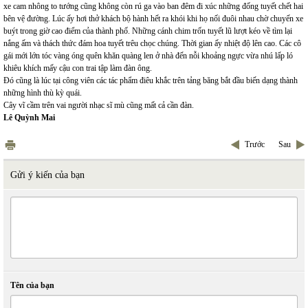
xe cam nhông to tướng cũng không còn rú ga vào ban đêm đi xúc những đống tuyết chết hai
bên vệ đường. Lúc ấy hơi thở khách bộ hành hết ra khói khi họ nối đuôi nhau chờ chuyến xe
buýt trong giờ cao điểm của thành phố. Những cánh chim trốn tuyết lũ lượt kéo về tìm lại
nắng ấm và thách thức đám hoa tuyết trêu chọc chúng. Thời gian ấy nhiệt độ lên cao. Các cô
gái mới lớn tóc vàng óng quên khăn quàng len ở nhà đến nỗi khoảng ngực vừa nhú lấp ló
khiêu khích mấy cậu con trai tập làm đàn ông.
Đó cũng là lúc tại công viên các tác phẩm điêu khắc trên tảng băng bắt đầu biến dạng thành
những hình thù kỳ quái.
Cây vĩ cầm trên vai người nhạc sĩ mù cũng mất cả cần đàn.
Lê Quỳnh Mai
Trước
Sau
Gửi ý kiến của bạn
Tên của bạn