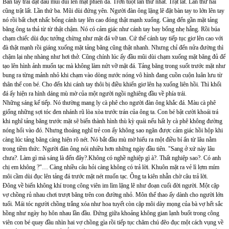
Bàn tay trái đặt đầu mũi dùi lên mặt phiến đá. Trơn tuột lần thứ nhất. Trật lất. Lần thứ hai
cũng trật lất. Lần thứ ba. Mũi dùi đứng yên. Người đàn ông lặng lẽ đặt bàn tay to lớn lên tay
nó rồi bất chợt nhấc bổng cánh tay lên cao đóng thật mạnh xuống. Càng đến gần mặt tảng
băng ông ta thả từ từ thật chậm. Nó có cảm giác như cánh tay bay bổng nhẹ hẫng. Rồi búa
chạm chiếc dùi đục tưởng chừng như mặt đá vỡ tan. Cứ thế cánh tay tiếp tục giơ lên cao với
đà thật mạnh rồi giáng xuống mặt tảng băng cũng thật nhanh. Nhưng chỉ đến nửa đường thì
chậm lại nhẹ nhàng như hơi thở. Cũng chính lúc ấy đầu mũi dùi chạm xuống mặt băng đủ để
tạo lên hình ảnh muốn tạc mà không làm nứt vỡ mặt đá. Tảng băng trong suốt trước mặt như
bung ra từng mảnh nhỏ khi chạm vào dòng nước nóng vô hình đang cuồn cuộn luân lưu từ
thân thể con bé. Cho đến khi cánh tay thôi bị điều khiển giơ lên hạ xuống liên hồi. Thì khối
đá ấy hiện ra hình dáng mù mờ của một người ngồi nghiêng đầu về phía trái.
Những sáng kế tiếp. Nó thường mang ly cà phê cho người đàn ông khắc đá. Màu cà phê
giống những sợi tóc đen nhánh rũ lòa xòa trước trán của ông ta. Con bé bật cười khoái trá
khi nghĩ tảng băng trước mặt sẽ biến thành hình thù kỳ quái nếu hất ly cà phê không đường
nóng hổi vào đó. Nhưng thoáng nghĩ trẻ con ấy không sao ngăn được cảm giác hồi hộp khi
càng lúc tảng băng càng hiện rõ nét. Nó bắt đầu mù mờ hiểu ra một điều bí ẩn từ lâu nằm
trong tiềm thức. Người đàn ông nói nhiều hơn những ngày đầu tiên. "Sang ở xứ này lâu
chưa?. Làm gì mà sáng là đến đây?.Không có nghề nghiệp gì à?. Thất nghiệp sao?. Có anh
chị em không ?"… Càng nhiều câu hỏi càng không có trả lời. Khuôn mặt ra vẻ lì lợm mím
môi cầm dùi đục lên tảng đá trước mặt nét muốn tạc. Ông ta kiên nhẫn chờ câu trả lời.
Đông về biến không khí trong công viên im lìm lặng lẽ như đoạn cuối đời người. Một cặp
vợ chồng rủ nhau chơi trượt băng trên con đường nhỏ. Môn thể thao ấy dành cho người lớn
tuổi. Mái tóc người chồng trắng xóa như hoa tuyết còn cặp môi dày mọng của bà vợ hết sắc
hồng như ngày họ hôn nhau lần đầu. Đứng giữa khoảng không gian lạnh buốt trong công
viên con bé quay đầu nhìn hai vợ chồng gìa rồi tiếp tục chăm chú đẽo đục một cách vụng về