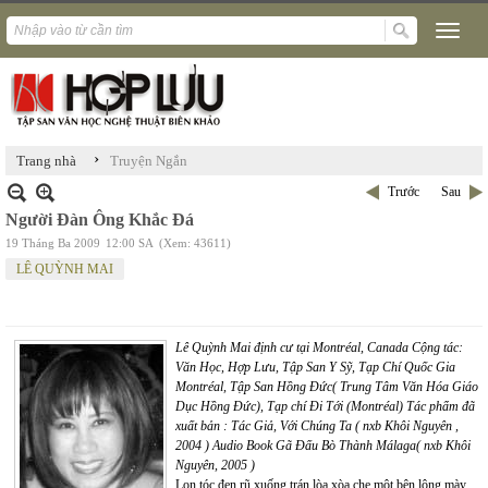
›
Trang nhà
Truyện Ngắn
Trước
Sau
Người Đàn Ông Khắc Đá
19 Tháng Ba 2009
12:00 SA
(Xem: 43611)
LÊ QUỲNH MAI
Lê Quỳnh Mai định cư tại Montréal, Canada Cộng tác:
Văn Học, Hợp Lưu, Tập San Y Sỹ, Tạp Chí Quốc Gia
Montréal, Tập San Hồng Đức( Trung Tâm Văn Hóa Giáo
Dục Hồng Đức), Tạp chí Đi Tới (Montréal) Tác phẩm đã
xuất bản : Tác Giả, Với Chúng Ta ( nxb Khôi Nguyên ,
2004 ) Audio Book Gã Đấu Bò Thành Málaga( nxb Khôi
Nguyên, 2005 )
Lọn tóc đen rũ xuống trán lòa xòa che một bên lông mày