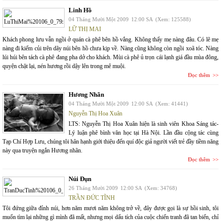
Linh Hồ
04 Tháng Mười Một 2009
12:00 SA
(Xem: 125588)
LỮ THỊ MAI
Khách phong lưu vẫn ngồi ở quán cà phê bên hồ vắng. Không thấy mẹ nàng đâu. Có lẽ mẹ
nàng đi kiếm củi trên dãy núi bên hồ chưa kịp về. Nàng cũng không còn ngồi xoã tóc. Nàng
lúi húi bên tách cà phê đang pha dở cho khách. Mùi cà phê ủ trọn cái lạnh giá đầu mùa đông,
quyện chặt lại, nén hương rồi dậy lên trong mê muội.
Đọc thêm
Hương Nhãn
04 Tháng Mười Một 2009
12:00 SA
(Xem: 41441)
Nguyễn Thị Hoa Xuân
LTS: Nguyễn Thị Hoa Xuân hiện là sinh viên Khoa Sáng tác-
Lý luận phê bình văn học tại Hà Nội. Lần đầu cộng tác cùng
Tạp Chí Hợp Lưu, chúng tôi hân hạnh giới thiệu đến quí độc giả người viết trẻ đầy tiềm năng
này qua truyện ngắn Hương nhãn.
Đọc thêm
Núi Đụn
26 Tháng Mười 2009
12:00 SA
(Xem: 34768)
TRẦN ĐỨC TĨNH
Tôi đứng giữa đỉnh núi, hơn năm mươi năm không trở về, đây được gọi là sự hồi sinh, tôi
muốn tìm lại những gì mình đã mất, nhưng mọi dấu tích của cuộc chiến tranh đã tan biến, chỉ