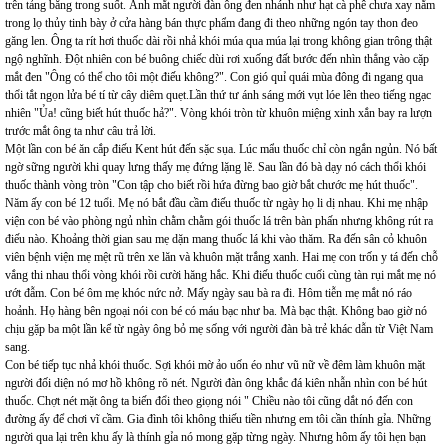
trên tảng băng trong suốt. Ánh mắt người đàn ông đen nhánh như hạt cà phê chưa xay nằm
trong lọ thủy tinh bày ở cửa hàng bán thực phẩm đang đi theo những ngón tay thon đeo
găng len. Ông ta rít hơi thuốc dài rồi nhả khói múa qua múa lại trong không gian trông thật
ngộ nghĩnh. Đột nhiên con bé buông chiếc dùi rơi xuống đất bước đến nhìn thẳng vào cặp
mắt đen "Ông có thể cho tôi một điếu không?". Con gió quỉ quái mùa đông đi ngang qua
thổi tắt ngọn lửa bé tí từ cây diêm quẹt.Lần thứ tư ánh sáng mới vụt lóe lên theo tiếng ngạc
nhiên "Ủa! cũng biết hút thuốc hả?". Vòng khói tròn từ khuôn miệng xinh xắn bay ra lượn
trước mắt ông ta như câu trả lời.
Một lần con bé ăn cắp điếu Kent hút đến sặc sụa. Lúc mẩu thuốc chỉ còn ngắn ngủn. Nó bất
ngờ sững người khi quay lưng thấy mẹ đứng lặng lẽ. Sau lần đó bà dạy nó cách thổi khói
thuốc thành vòng tròn "Con tập cho biết rồi hứa đừng bao giờ bắt chước mẹ hút thuốc".
Năm ấy con bé 12 tuổi. Mẹ nó bắt đầu cầm điếu thuốc từ ngày họ li dị nhau. Khi mẹ nhập
viện con bé vào phòng ngủ nhìn chằm chằm gói thuốc lá trên bàn phấn nhưng không rút ra
điếu nào. Khoảng thời gian sau mẹ dặn mang thuốc lá khi vào thăm. Ra đến sân cỏ khuôn
viên bệnh viện mẹ mệt rũ trên xe lăn và khuôn mặt trắng xanh. Hai mẹ con trốn y tá đến chỗ
vắng thi nhau thổi vòng khói rồi cười hăng hắc. Khi điếu thuốc cuối cùng tàn rụi mắt mẹ nó
ướt đẫm. Con bé ôm mẹ khóc nức nở. Mấy ngày sau bà ra đi. Hôm tiễn mẹ mắt nó ráo
hoảnh. Họ hàng bên ngoại nói con bé có máu bạc như ba. Mà bạc thật. Không bao giờ nó
chịu gặp ba một lần kể từ ngày ông bỏ mẹ sống với người đàn bà trẻ khác dẫn từ Việt Nam
sang.
Con bé tiếp tục nhả khói thuốc. Sợi khói mờ ảo uốn éo như vũ nữ về đêm làm khuôn mặt
người đối diện nó mơ hồ không rõ nét. Người đàn ông khắc đá kiên nhẫn nhìn con bé hút
thuốc. Chợt nét mặt ông ta biến đổi theo giọng nói " Chiều nào tôi cũng dắt nó đến con
đường ấy để chơi vĩ cầm. Gia đình tôi không thiếu tiền nhưng em tôi cần thính gỉa. Những
người qua lại trên khu ấy là thính gỉa nó mong gặp từng ngày. Nhưng hôm ấy tôi hẹn bạn