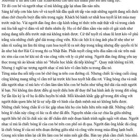
Souvenir d’un lieu cher của Tchaivkoski cho đến khi thành phố lên đèn sáng rực.
Từ đó con bé và người nhạc sĩ mù không gặp lại nhau lần nào nữa.
Sáng kế tiếp cơn bão kéo về và tuyết bắt đầu quất tới tấp vào mặt những người đang nối đuôi
nhau chờ chuyến buýt đầu tiên trong ngày. Khách bộ hành sợ nhất hoa tuyết lả lơi múa may
trước mặt họ. Vài người đàn ông đeo cặp kính trắng trí thức trên mặt thật vất vả trong cảnh
mù lòa bất ngờ vì đám vũ nữ thiên nhiên ấy. Họ có thể đâm xầm vào một cô gái xinh như
mộng đang tiến đến trước mặt mà không tránh được. Cứ thế tuyết rủ nhau lũ lượt kéo về phủ
trắng xóa những chiếc ghế dài trong công viên. Khi các hột li ti óng ánh pha lê nhẹ như tơ
nằm rũ xuống im lìm thì từng cụm hoa tuyết lộ ra nét đẹp trong trắng nhưng đầy quyến rũ bí
ẩn như bài thơ Hài Cú trong thi ca Nhật Bản. Phấn tuyết cũng trêu đùa nằm rải rác trên mái
tóc tém của con bé khi nó đi vào công viên với ly cà phê nóng. Người đàn ông đứng yên tay
thọc trong túi áo khoác nhìn nó "Muốn học khắc đá tiếp không?". Quay mặt không trả lời.
Nhưng ý nghĩ tạc tượng người nhạc sĩ mù kéo vĩ cầm hiện ra trong đầu nó.
Từng mùa thu nối tiếp con bé chờ ông ta trên con đường cũ. Nhưng chiếc lá vàng cuối cùng
cũng không mang tiếng vĩ cầm trở lại trước khi hoa tuyết bắt đầu rơi. Vắng bóng cha và mất
dấu người nhạc sĩ mù kéo vĩ cầm làm tâm hồn con bé buồn như tiếng thở dài của một người
lẻ bạn. Nó không tìm được điều gì tuyệt diệu hơn để thay thế hai hình ảnh ấy trong đời sống.
Sự lẫn lộn kỳ lạ về họ là điều huyền bí nhất. Mỗi khoảnh khắc gặp gỡ trong đời sống với
người thân quen liên hệ là sự xếp đặt vô hình của định mệnh mà nó không hiểu được.
Những chiếc bóng chẵn lẻ có lúc gặp nhau khi họ còn hiện hữu trên mặt đất. Những chiếc
bóng lẻ chẵn này cũng có lúc ra đi như đã đến. Nguyên nhân của sự chia lìa giữa những
người liên hệ chỉ là chất xúc tác để chấm dứt một đoạn hành trình ngắn ngủi với nhau. Người
nhạc sĩ mù là chiếc bóng lẻ của con bé trên con phố nó đi qua. Người đàn ông khắc đá cũng
là chiếc bóng lẻ của nó trên đoạn đường giữa nhà và công viên trong mùa đông lạnh buốt.
Giọng nói trầm trầm lại cất lên làm con bé mím môi gật đầu. Bàn tay phải cầm chiếc búa nhỏ.