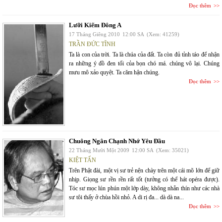
Đọc thêm
Lưỡi Kiếm Đông A
17 Tháng Giêng 2010
12:00 SA
(Xem: 41259)
TRẦN ĐỨC TĨNH
Ta là con của trời. Ta là chúa của đất. Ta còn đủ tỉnh táo để nhận
ra những ý đồ đen tối của bọn chó má. chúng vô lại. Chúng
mưu mô xảo quyệt. Ta căm hận chúng.
Đọc thêm
Chuông Ngân Chạnh Nhớ Yêu Đầu
22 Tháng Mười Một 2009
12:00 SA
(Xem: 35021)
KIỆT TẤN
Trên Phật đài, một vị sư trẻ nện chày trên một cái mõ lớn để giữ
nhịp. Giọng sư rền rền rất tốt (tưởng có thể hát opéra được).
Tóc sư mọc lún phún một lớp dày, không nhẵn thín như các nhà
sư tôi thấy ở chùa hồi nhỏ. A di rị đa... dà dà na...
Đọc thêm