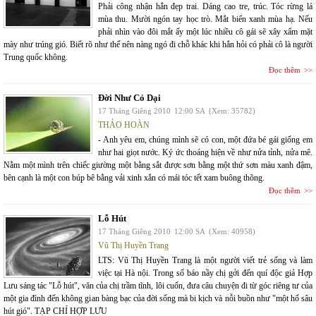
Phải công nhận hắn đẹp trai. Dáng cao tre, trúc. Tóc rừng lá
mùa thu. Mười ngón tay học trò. Mắt biển xanh mùa hạ. Nếu
phải nhìn vào đôi mắt ấy một lúc nhiều cô gái sẽ xây xẩm mặt
mày như trúng gió. Biết rõ như thế nên nàng ngó đi chỗ khác khi hắn hỏi có phải cô là người
Trung quốc không.
Đọc thêm
Đời Như Cỏ Dại
17 Tháng Giêng 2010
12:00 SA
(Xem: 35782)
THẢO HOÀN
- Anh yêu em, chúng mình sẽ có con, một đứa bé gái giống em
như hai giọt nước. Ký ức thoáng hiện về như nửa tỉnh, nửa mê.
Nằm một mình trên chiếc giường một bằng sắt được sơn bằng một thứ sơn màu xanh đậm,
bên cạnh là một con búp bê bằng vải xinh xắn có mái tóc tết xam buông thõng.
Đọc thêm
Lỗ Hút
17 Tháng Giêng 2010
12:00 SA
(Xem: 40958)
Vũ Thị Huyền Trang
LTS: Vũ Thị Huyền Trang là một người viết trẻ sống và làm
việc tại Hà nội. Trong số báo nầy chị gởi đến quí độc giả Hợp
Lưu sáng tác "Lỗ hút", văn của chị trầm tĩnh, lôi cuốn, đưa câu chuyện đi từ góc riêng tư của
một gia đình đến không gian bàng bạc của đời sống mà bi kịch và nỗi buồn như "một hố sâu
hút gió". TẠP CHÍ HỢP LƯU