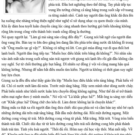
phía trái. Đầu hơi nghiêng theo thế đứng. Tay phải tiếp tục
vung lên tưởng chừng cả tảng băng trong suốt sắp vỡ toang
ra từng mảnh nhỏ. Cánh tay người đàn ông khắc đá đưa lên
hạ xuống nhẹ nhàng trông thiện nghệ như nghệ sĩ xử dụng nhạc cụ quen thuộc của mình.
Khi ấy đám hoa tuyết luân chuyển càng lúc càng nhanh theo hướng gió biến khoảng không
rộng lớn trong công viên thành bức tranh sống động lạ thường.
Nó quay người lại. "Làm gì mà sáng nào cũng đến đây?". Giọng nói bất ngờ của người đàn
ông vang lên. Bàn tay to lớn đeo găng len đang lần lên phía trên tảng nước đá khổng lồ trong
vắt "Ông muốn tạc gì vậy?". Không có tiếng trả lời. Con gió mùa đông vụt đi qua thổi hơi
lạnh buốt. Người đàn ông tiếp tục "Muốn học điêu khắc trên băng đá không?". Nó nhìn sâu
vào ánh mắt nâu trong suốt nồng nàn trái ngược với giọng nói lạnh lẽo rồi gật đầu không cần
suy nghĩ. Sự từ chối thường gây hụt hẫng. Dĩ nhiên sự đồng ý vội vã cũng mang hậu quả
không lường. Nhưng để nắm bắt điều muốn tìm kiếm. Người ta không có thời gian suy nghĩ
hay lựa chọn.
Giọng xa lạ đều đều như thầy giáo lên lớp "Muốn học điêu khắc trên tảng băng. Phải hiểu về
đá. Chỉ có nước mới làm đá mòn. Trước một tảng băng. Hãy xem mình như dòng nước chảy.
Phải biến mình như khối nước luân lưu chuyển động không ngừng. Như thế đá sẽ trở thành
mềm mại nghe theo ý mình muốn." Nó vội vã "Là khắc phục hả?". Mắt ông ta sáng rực diễu
cợt "Khắc phục hả? Dùng chữ cho kêu đi. Làm được không lại là chuyện khác!".
Búng mẩu ra thật xa rồi người đàn ông đưa chiếc dùi qua phía nó và cầm bàn tay nhỏ bé rạch
những đường dài trên mặt tảng băng. Bắt đầu một đường dài. Rồi một đường ngang. Một
đường cong vòng từ trái. Một đường cong vòng từ phải. Mặt trăng. Mặt trời. Vòng tròn biến
thành trái đất. Chiếc dùi đục từ từ kéo đường cong bên trái nối đường cong bên phải thành
hình trái tim. Tình yêu loài người. "Thôi đủ rồi. Hôm nay chỉ học vậy thôi. Mai mốt tiếp. Về
đi". Khuôn mặt ông ta đột nhiên biến đổi lạnh lùng khi chiếc dùi ngừng ở khóe trái tim phía