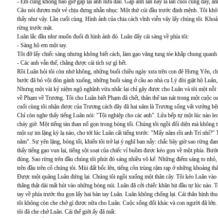
- Em cũng không bao giờ gặp lại anh nữa đâu. Gặp anh lần này là lần cuối cùng đấy, anh
Câu nói đượm một vẻ chịu đựng nhẫn nhục. Một thứ cúi đầu trước định mệnh. Tôi khôn
thấy như vậy. Lần cuối cùng. Hình ảnh của chia cách vĩnh viễn vây lấy chúng tôi. Kh
rừng trước mặt.
Luân lắc đầu như muốn đuổi đi hình ảnh đó. Luân đẩy cái sàng về phía tôi:
- Sàng hộ em một tay.
Tôi đỡ lấy chiếc sàng nhưng không biết cách, làm gạo văng tung tóe khắp chung quanh 
- Các anh vẫn thế, chẳng được cái tích sự gì hết.
Rồi Luân hỏi tôi còn nhớ không, những buổi chiều ngày xưa trên con đê Hưng Yên, c
bước đã bỏ vội đòn gánh xuống, những buổi sáng ở cầu ao nhà cụ Lý đòi giặt hộ Luân,
Nhưng một vài kỷ niệm ngộ nghĩnh vừa nhắc lại chỉ gây được cho Luân và tôi một nỗi v
về Phạm về Trương. Tôi cho Luân biết Phạm đã chết, thân thể tan nát trong một cuộc o
cuối cùng tôi nhận được của Trương cách đây đã hai năm là Trương sống vất vưởng bệnh
Chỉ còn nghe thấy tiếng Luân nói: "Tội nghiệp cho các anh". Lửa bếp tự một lúc nào leo
cháy giở. Một tiếng tàn than nổ gọn trong bóng tối. Chúng tôi ngồi đối diện mà không 
một sự im lặng kỳ lạ nào, cho tới lúc Luân cất tiếng trước: "Mấy năm rồi anh Trí nhỉ?"
năm". Sự yên lặng, bóng tối, khiến tôi trở lại ý nghĩ ban nẫy: chắc bây giờ sao rừng đa
thấy tiếng gạo vun lại, tiếng sột soạt của chiếc vỉ buồm được kéo gọn về một phía. Bướ
đúng. Sao rừng trên đầu chúng tôi phút đó sáng nhiều vô kể. Những điểm sáng to nhỏ, 
trên đầu trên cổ chúng tôi. Mùi đất bốc lên, tiếng côn trùng rậm rạp ở những khoảng th
Được một quãng Luân đứng lại. Chúng tôi ngồi xuống một thân cây. Tôi kéo Luân vào gầ
thẳng thật dài mất hút vào những bóng núi. Luân đã cởi chiếc khăn bịt đầu tự lúc nào.
tay về phía trước thu gọn lấy hai bàn tay Luân. Luân không chống lại. Cái thân hình th
tôi không còn che chở gì được nữa cho Luân. Cuộc sống đổi khác và con người đã lớn. 
tôi đã che chở Luân. Cái thế giới ấy đã mất.