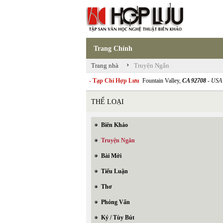
Trang Chính
›
Trang nhà
Truyện Ngắn
- Tạp Chí Hợp Lưu
Fountain Valley,
CA 92708
- USA
THỂ LOẠI
Biên Khảo
Truyện Ngắn
Bài Mới
Tiểu Luận
Thơ
Phỏng Vấn
Ký / Tùy Bút