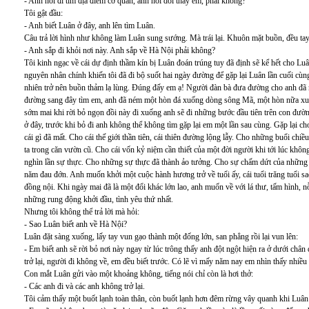
- Anh nói đi tìm địa điểm cơ quan, anh nói dối thầy em, phải không?
Tôi gật đầu:
- Anh biết Luân ở đây, anh lên tìm Luân.
Câu trả lời hình như không làm Luân sung sướng. Mà trái lại. Khuôn mặt buồn, đều tay
- Anh sắp đi khỏi nơi này. Anh sắp về Hà Nội phải không?
Tôi kinh ngạc về cái dự định thầm kín bị Luân đoán trúng tuy đã định sẽ kể hết cho Luâ
nguyên nhân chính khiến tôi đã đi bộ suốt hai ngày đường để gặp lại Luân lần cuối cùn
nhiên trở nên buồn thảm lạ lùng. Đúng đấy em ạ! Người đàn bà đưa đường cho anh đã n
đường sang đây tìm em, anh đã ném một hòn đá xuống dòng sông Mã, một hòn nữa xu
sớm mai khi rời bỏ ngọn đồi này đi xuống anh sẽ đi những bước đầu tiên trên con đường
ở đây, trước khi bỏ đi anh không thể không tìm gặp lại em một lần sau cùng. Gặp lạ
cái gì đã mất. Cho cái thế giới thần tiên, cái thiên đường lộng lẫy. Cho những buổi chi
ta trong căn vườn cũ. Cho cái vốn kỷ niệm cần thiết của một đời người khi tới lúc kh
nghìn lần sự thực. Cho những sự thực đã thành ảo tưởng. Cho sự chấm dứt của những
năm đau đớn. Anh muốn khởi một cuộc hành hương trở về tuổi ấy, cái tuổi trăng tuổi s
đồng nội. Khi ngày mai đã là một đổi khác lớn lao, anh muốn về với lá thư, tấm hình, n
những rung động khởi đầu, tình yêu thứ nhất.
Nhưng tôi không thể trả lời mà hỏi:
- Sao Luân biết anh về Hà Nội?
Luân đặt sàng xuống, lấy tay vun gạo thành một đống lớn, san phẳng rồi lại vun lên:
- Em biết anh sẽ rời bỏ nơi này ngay từ lúc trông thấy anh đột ngột hiện ra ở dưới chân
trở lại, người đi không về, em đều biết trước. Có lẽ vì mấy năm nay em nhìn thấy nhiề
Con mắt Luân gửi vào một khoảng không, tiếng nói chỉ còn là hơi thở:
- Các anh đi và các anh không trở lại.
Tôi cảm thấy một buốt lạnh toàn thân, còn buốt lạnh hơn đêm rừng vây quanh khi Luân 