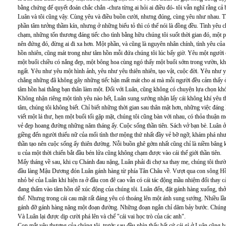
bằng chứng để quyết đoán chắc chắn -chưa từng ai hỏi ai điều đó- tôi vẫn nghĩ rằng c
Luân và tôi cũng vậy. Cùng yêu và điều buồn cười, nhưng đúng, cùng yêu như nhau. Tì
phần tâm tưởng thầm kín, nhưng ở những biểu tỏ thì có thể nói là đồng đều. Tình yê
chạm, những tổn thương đáng tiếc cho tình bằng hữu chúng tôi suốt thời gian đó, một
nên đứng đó, đừng ai đi xa hơn. Một phần, và cũng là nguyên nhân chính, tình yêu của 
hồn nhiên, cũng mát trong như tâm hồn mỗi đứa chúng tôi lúc bấy giờ. Yêu một người
một buổi chiều có nắng đẹp, một bông hoa cùng ngó thấy một buổi sớm trong vườn, kh
ngất. Yêu như yêu một hình ảnh, yêu như yêu thiên nhiên, tạo vật, cuộc đời. Yêu như y
chẳng những đã không gây những tiếc hận mất mát cho ai mà mỗi người đều cảm thấy ở
tâm hồn hai thằng bạn thân làm một. Đối với Luân, cũng không có chuyện lựa chọn kh
Không nhận riêng một tình yêu nào hết, Luân sung sướng nhận lấy cái không khí yêu t
tâm, chúng tôi không biết. Chỉ biết những thời gian sau thân mật hơn, những việc đáng l
viết một lá thư, hẹn một buổi tối gặp mặt, chúng tôi cũng bàn với nhau, có thỏa thuận m
vẻ đẹp hoang đường những năm tháng ấy. Cuộc sống thần tiên. Sách vở bạn bè. Luân ở 
giềng đến người thiếu nữ của mối tình thơ mộng thứ nhất đầy vẻ bỡ ngỡ, khám phá như
thần tạo nên cuộc sống ấy thiên đường. Nỗi buồn ghê gớm nhất cũng chỉ là niềm bâng k
u của một thời chiến bắt đầu bén lửa cũng không chạm được vào cái thế giới thần tiên.
Mấy tháng về sau, khi cụ Chánh đau nặng, Luân phải đi chợ xa thay mẹ, chúng tôi thườn
đầu làng Mậu Dương đón Luân gánh hàng từ phía Tân Châu về. Vượt qua con sông Hồ
nhỏ bé của Luân khi hiện ra ở đầu con đê cao vẫn có cái tác động mầu nhiệm đổi thay c
đang thấm vào tâm hồn dễ xúc động của chúng tôi. Luân đến, đặt gánh hàng xuống, thở
thế. Nhưng trong cái cau mặt rất đáng yêu có thoáng lên một ánh sung sướng. Nhiều lầ
gánh đỡ gánh hàng nặng một đoạn đường. Những đoạn ngắn chỉ dăm bảy bước. Chúng tô
Và Luân lại được dịp cười phá lên và chế "cái vai học trò của các anh".
Con mắt yêu thương của chúng tôi, trước sau đều nhìn thấy bất cứ cái gì ở Luân cũng hay