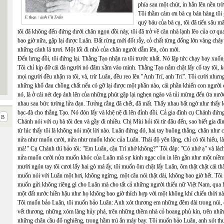
phía sau một chút, in hẳn lên nền trờ
Tôi thầm cám ơn bà cụ bán hàng tôi
quý báu của bà cụ, tôi đã tiến sâu m
tôi đã không đến đứng dưới chân ngọn đồi này, tôi đã trở về căn nhà lạnh lẽo của cơ q
bao giờ nữa, gặp lại được Luân. Đất rừng mới đốt rẫy, cỏ chất từng đống lớn vàng cháy 
những cành lá tươi. Một lối đi nhỏ của chân người dẫm lên, còn mới.
Đến lưng đồi, tôi đứng lại. Thằng Tạo nhận ra tôi trước nhất. Nó lập tức chạy bay xuống
Tôi chỉ kịp đỡ cái đà người nó đâm xầm vào mình. Thằng Tạo nắm chặt lấy cổ tay tôi, kéo
mọi người đều nhận ra tôi, và, trừ Luân, đều reo lên "Anh Trí, anh Trí". Tôi cười nhưn
những khổ đau chồng chất nếu có gỡ lại được một phần nào, cái phần khiến con người 
nó, là ở cái nét đẹp ánh lên của những phút gặp lại nghẹn ngào và tủi mừng đến ứa nư
nhau sau bức tường lửa đạn. Tưởng rằng đã chết, đã mất. Thấy nhau bất ngờ như thấy kẻ 
bạc-đà cho thằng Tạo. Nó đón lấy và khệ nệ đi lên đỉnh đồi. Cả gia đình cụ Chánh đứng 
Chánh nói với cụ bà tôi đen và gầy đi nhiều. Chị Mùi hỏi tôi từ đâu đến, sao biết gia đ
từ lúc thấy tôi là không nói một lời nào. Luân đứng đó, hai tay buông thẳng, chân như 
nửa như muốn cười, nửa như muốn khóc của Luân. Thái độ yên lặng, chỉ có tôi hiểu, l
mà!" Cụ Chánh thì bảo tôi: "Em Luân, cậu Trí nhớ không?" Tôi đáp: "Có nhớ ạ" và lách 
nửa muốn cười nửa muốn khóc của Luân mà sự kinh ngạc còn in lên gần như một niềm 
mười ngón tay tôi cươi lấy hai gò má ấy, tôi muốn ôm chặt lấy Luân, ôm thật chặt cái th
muốn nói với Luân một hơi, không ngừng, một câu nói thật dài, không bao giờ hết. Tôi m
muốn gửi không riêng gì cho Luân mà cho tất cả những người thiếu nữ Việt Nam, qua 
một đất nước hiền hậu như họ không bao giờ thích hợp với một không khí chiến thời nà
Tôi muốn bảo Luân, tôi muốn bảo Luân: Anh xót thương em những đêm dài trong núi, 
vết thương, những xóm làng hủy phá, trên những thềm nhà cỏ hoang phủ kín, trên nhữn
những chân cầu đổ nghiêng, trong hầm trú ẩn máy bay. Tôi muốn bảo Luân, anh xót thư