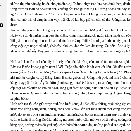
những thị trấn năm ấy, khiến cho gia đình cụ Chánh -chạy trốn lửa đạn đuổi theo, đán
ữ:
sống thực an toàn đã phải tìm đến khoảng đồi trọc giữa vùng núi rừng hoang vu này. 
ngừng, cụ Chánh đã mỉm cười chỉ cho tôi gian nhà trống không ngoài mấy chiếc tay nải 
đình cụ, mỗi lần di chuyển như vậy, mất đi, bỏ lại, bây giờ chỉ còn có thế. Cũng may 
m
được.
Tôi cảm động nhìn bàn tay gầy yếu của cụ Chánh, và liên tưởng đến một bàn tay khác, v
Ngày xưa tôi đã ngắm nhìn bao lần không chán mắt những cái ngón trắng muốt khi sòe
Tôi giật mình tưởng như cụ Chánh đoán được ý nghĩ tôi. Cụ nói gia đình cụ bây giờ -
công việc cực nhọc: cất nhà, chặt cây, phát cỏ, đốt rẫy, làm đất rừng. Cụ nói: "Anh ở lại
nhau ra làm đất rẫy. Bây giờ biến thành nông dân cả rồi. Em Luân nữa, nó cũng cầy bừa 
Hình ảnh lam lũ của Luân đẩy lưỡi cầy trên nền đất rừng cằn cỗi, khiến tôi xót xa nghĩ
Bấy giờ là vào khoảng giữa năm 1945. Cuộc đảo chính Nhật vừa kết liễu. Bắt đầu nhữ
trường tản cư về thị xã Hưng-Yên. Và quen Luân ở đó. Chúng tôi, vì là ba người: Phạm
nhà một bà cụ già: cụ Lý Bằng. Luân là cháu gái cụ Lý. Cùng một phố, hai nhà ở cách n
hằng ngày gặp Luân. Ấy là những buổi sáng, mùa hè thật sớm, mùa đông muộn hơn một 
cắp một cái rổ quần áo cao có ngọn sang giặt ở cái ao rộng phía sau nhà cụ Lý. Bờ ao s
khiến cứ nằm ở giường nhìn ra chúng tôi cũng ngó thấy Luân thấp thoáng ở ngoài hàng
lại phía bờ ao.
Hình ảnh mà tôi còn giữ được ở những buổi sáng lâu dần đã là những buổi sáng đợi chờ 
nước xao động sóng sánh, những cánh bèo Nhật- Bản dạt rộng thành một vòng tròn chun
nước đổ ào ào trong yên lặng mát trong, và những cái bọt sà phòng trắng sốp trôi đầy 
cười, ở Luân là những lắc đầu, những nụ cười muốn dấu, một vẻ sợ hãi luống cuống rất 
bâng quơ, những thăm dò ý tứ một cách hóm hỉnh vụng dại, những phút đứng cạnh bờ 
lá trên đầu Luân thả đầy mặt nước, những hẹn hò vu vơ lúc Luân đã giặt xong đứng dậy