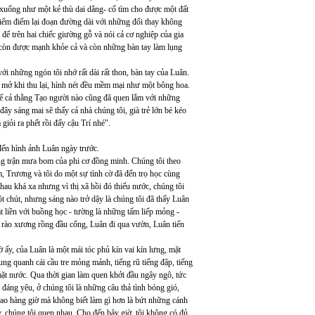
h xuống như một kẻ thù dai dẳng- cố tìm cho được một đất
Kiểm điểm lại đoạn đường dài với những đổi thay không
để trên hai chiếc giường gỗ và nói cả cơ nghiệp của gia
là còn được mạnh khỏe cả và còn những bàn tay làm lụng
ới những ngón tôi nhớ rất dài rất thon, bàn tay của Luân.
 mở khi thu lại, hình nét đều mềm mại như một bông hoa.
 kể cả thằng Tạo người nào cũng đã quen lắm với những
 đây sáng mai sẽ thấy cả nhà chúng tôi, già trẻ lớn bé kéo
giỏi ra phết rồi đấy cậu Trí nhé".
 đến hình ảnh Luân ngày trước.
ng trận mưa bom của phi cơ đồng minh. Chúng tôi theo
, Trương và tôi do một sự tình cờ đã đến trọ học cùng
hau khá xa nhưng vì thị xã hồi đó thiếu nước, chúng tôi
chút, nhưng sáng nào trở dậy là chúng tôi đã thấy Luân
át liền với buồng học - tường là những tấm liếp mỏng -
 rào xương rồng đầu cổng, Luân đi qua vườn, Luân tiến
ấy, của Luân là một mái tóc phủ kín vai kín lưng, mặt
g quanh cái cầu tre mỏng mảnh, tiếng rũ tiếng đập, tiếng
mặt nước. Qua thời gian làm quen khởi đầu ngây ngô, tức
đáng yêu, ở chúng tôi là những câu thả tình bóng gió,
ao hàng giờ mà không biết làm gì hơn là bứt những cánh
, chúng tôi quen nhau. Cho đến bây giờ, tôi không có đủ