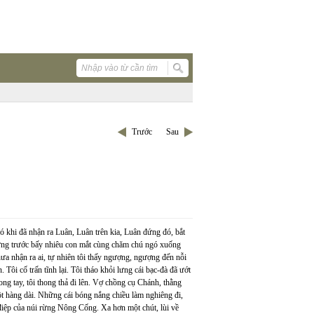
Trước
Sau
ó khi đã nhận ra Luân, Luân trên kia, Luân đứng đó, bắt
ưng trước bấy nhiêu con mắt cùng chăm chú ngó xuống
hưa nhận ra ai, tự nhiên tôi thấy ngượng, ngượng đến nỗi
 Tôi cố trấn tĩnh lại. Tôi tháo khỏi lưng cái bạc-đà đã ướt
ong tay, tôi thong thả đi lên. Vợ chồng cụ Chánh, thằng
t hàng dài. Những cái bóng nắng chiều làm nghiêng đi,
 điệp của núi rừng Nông Cống. Xa hơn một chút, lùi về