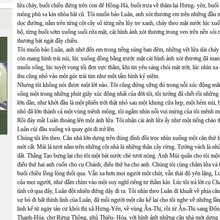
lửa cháy, buổi chiều đứng trên con đê Hồng-Hà, buổi trưa về thăm lại Hưng- yên, buổi 
mông phù sa kín nhòa bãi cũ. Tôi muốn bảo Luân, anh xót thương em trên những đầu ngó
dọc đường, nằm trên từng cột cây số từng nền lũy tre xanh, chảy theo mặt nước lúc x
bộ, từng buổi sớm xuống suối rửa mặt, cái hình ảnh xót thương trong veo trên nền sỏi t
thương bát ngát đầy chiều.
Tôi muốn bảo Luân, anh nhớ đến em trong tiếng súng ban đêm, những vệt lửa dài cháy v
còn mang hình trái núi, lúc xuống đồng bằng trước mặt cái hình ảnh xót thương đã man
muốn sống, lúc tuyệt vọng tối đen vực thẳm, khi tin yêu sáng chói mặt trời, lúc nhìn xa 
thu cũng nhỏ vào một góc trái tim như một tấm hình kỷ niệm.
Nhưng tôi không nói được một lời nào. Tôi cũng đứng sững đó trong nỗi xúc động mãnh
sống một trong những phút giây xúc động nhất của đời tôi, tôi tưởng đã chết rồi nhữ
lớn dần, như khởi đầu là một phiến trời thật nhỏ sau một khung cửa hẹp, một hẻm núi, b
nhỏ đã lớn thành cả một vùng mênh mông, tôi ngắm nhìn nỗi vui mừng của tôi mênh m
Rồi đáy mắt Luân thoáng lên một ánh lửa. Tôi nhận cái ánh lửa ấy như một tiếng chào t
Luân cúi đầu xuống và quay gót đi trở lên.
Chúng tôi lên theo. Căn nhà lớn dựng trên đúng đỉnh đồi trọc nhìn xuống một căn thứ hai
mới cất. Mái lá tươi nằm trên những cột nhà là những thân cây rừng. Tường vách là nh
đất. Thằng Tạo bưng lại cho tôi một bát nước chè tươi nóng. Anh Mùi quấn cho tôi một
điếu thứ hai anh cuốn cho cụ Chánh; điếu thứ ba cho anh. Chúng tôi cùng châm lửa và 
buổi chiều lồng lộng thổi qua. Vẫn xa hơn mọi người một chút, vẫn thái độ yên lặng, L
của mọi người, như đắm chìm vào một suy nghĩ riêng tư thầm kín. Lúc tôi trả lời cụ Chá
tình cờ qua đây, Luân đột nhiên đứng dậy đi ra. Tôi nhìn theo Luân đi khuất về phía că
sự bỏ đi bất thình lình của Luân, đã mỗi người một câu kể lại cho tôi nghe về những l
linh kể từ ngày tản cư khỏi thị xã Hưng-Yên, về vùng Ân-Thi, rồi từ Ân-Thi sang 
Thanh-Hóa, chợ Rừng Thông, phủ Thiệu- Hóa, với hình ảnh những căn nhà mới dựng lê