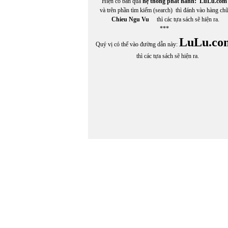
Hiện có bán qua
hệ thống phát hành:
LuLu.com
và trên phần tìm kiếm (search) thì đánh vào hàng ch
Chieu Ngu Vu
thì các tựa sách sẽ hiện ra.
***
LuLu.co
Quý vị có thể vào đường dẫn này:
thì các tựa sách sẽ hiện ra.