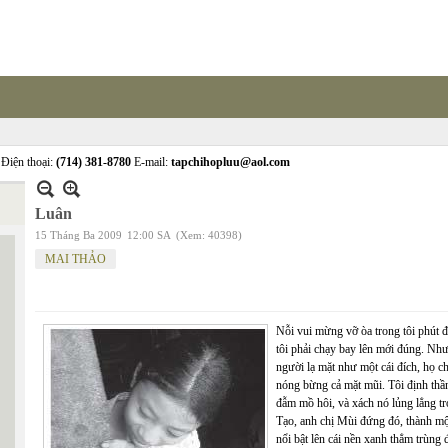
Điện thoại:
(714) 381-8780
E-mail:
tapchihopluu@aol.com
Luân
15 Tháng Ba 2009
12:00 SA
(Xem: 40398)
MAI THẢO
Nỗi vui mừng vỡ òa trong tôi phút đ
tôi phải chạy bay lên mới đúng. Nh
người lạ mặt như một cái đích, họ c
nóng bừng cả mặt mũi. Tôi định thần.
đẫm mồ hôi, và xách nó lủng lẳng tr
Tạo, anh chị Mùi đứng đó, thành mộ
nổi bật lên cái nền xanh thẳm trùng