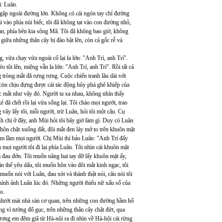
i: Luân.
 gặp ngoài đường lớn. Không có cái ngón tay chỉ đường
ãi vào phía núi biếc, tôi đã không tạt vào con đường nhỏ,
uan, phía bên kia sông Mã. Tôi đã không bao giờ, không
giữa những thân cây bị đào bật lên, còn cả gốc rễ và
, vừa chạy vừa ngoái cổ lại la lớn: "Anh Trí, anh Trí".
 tôi lên, miệng vẫn la lớn: "Anh Trí, anh Trí". Rồi tất cả
g tròng mắt đã rưng rưng. Cuộc chiến tranh lâu dài với
còn chịu đựng được cái tác động hủy phá ghê khiếp của
ớc mắt như vậy đó. Người ta xa nhau, không nhìn thấy
đã chết rồi lại vừa sống lại. Tôi chào mọi người, trao
vây lấy tôi, mỗi người, trừ Luân, hỏi tôi một câu. Cụ
ình chị ở đây, anh Mùi hỏi tôi bây giờ làm gì. Duy có Luân
chôn chặt xuống đất, đôi mắt đen láy mở to trên khuôn mặt
àm lầm mọi người. Chị Mùi thì bảo Luân: "Anh Trí đấy
mọi người tôi đi lại phía Luân. Tôi nhìn cái khuôn mặt
đau đớn. Tôi muốn nâng hai tay đỡ lấy khuôn mặt ấy,
ân thể yêu dấu, tôi muốn hôn vào đôi mắt kinh ngạc, tôi
uốn nói với Luân, đau xót và thành thật nói, câu nói tôi
hình ảnh Luân lúc đó. Những người thiếu nữ xấu số của
o.
dưới mái nhà sàn cơ quan, trên những con đường hầm hố
g vì tường đổ gục, trên những thân cây chặt đứt, qua
ơng em đêm giã từ Hà-nội ra đi nhìn về Hà-hội cái rừng