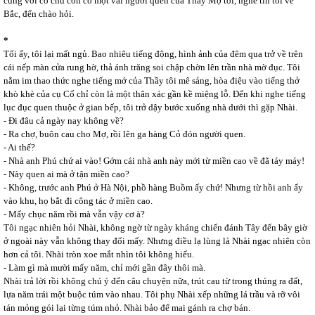
cùng với cô chú còn có một vài người quen của Thầy Mợ tôi, nghe tin tôi về
Bắc, đến chào hỏi.
*
Tối ấy, tôi lại mất ngủ. Bao nhiêu tiếng động, hình ảnh của đêm qua trở về trên
cái nếp màn cửa rung hờ, thả ánh trăng soi chập chờn lên trần nhà mờ đục. Tôi
nằm im thao thức nghe tiếng mớ của Thầy tôi mê sảng, hòa điệu vào tiếng thở
khò khè của cụ Cố chỉ còn là một thân xác gần kề miệng lỗ. Đến khi nghe tiếng
lục đục quen thuộc ở gian bếp, tôi trở dậy bước xuống nhà dưới thì gặp Nhài.
- Đi đâu cả ngày nay không về?
- Ra chợ, buôn cau cho Mợ, rồi lên ga hàng Cỏ đón người quen.
- Ai thế?
- Nhà anh Phú chứ ai vào! Gớm cái nhà anh này mới từ miền cao về đã táy máy!
- Này quen ai mà ở tận miền cao?
- Không, trước anh Phú ở Hà Nội, phồ hàng Buồm ấy chứ! Nhưng từ hồi anh ấy
vào khu, họ bắt đi công tác ở miền cao.
- Mấy chục năm rồi mà vẫn vậy cơ à?
Tôi ngạc nhiên hỏi Nhài, không ngờ từ ngày kháng chiến đánh Tây đến bây giờ
ở ngoài này vẫn không thay đổi mấy. Nhưng điều lạ lùng là Nhài ngạc nhiên còn
hơn cả tôi. Nhài tròn xoe mắt nhìn tôi không hiểu.
- Làm gì mà mười mấy năm, chỉ mới gần đây thôi mà.
Nhài trả lời rồi không chú ý đến câu chuyện nữa, trút cau từ trong thúng ra đất,
lựa năm trái một buộc túm vào nhau. Tôi phụ Nhài xếp những lá trầu và rỡ vôi
tán mỏng gói lại từng túm nhỏ. Nhài bảo để mai gánh ra chợ bán.