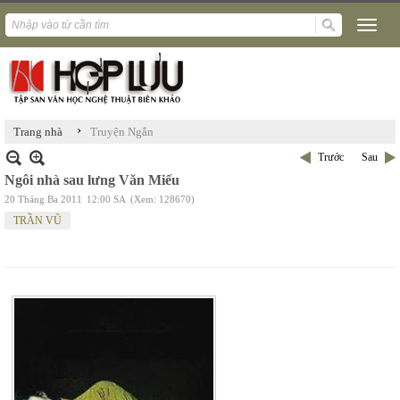
›
Trang nhà
Truyện Ngắn
Trước
Sau
Ngôi nhà sau lưng Văn Miếu
20 Tháng Ba 2011
12:00 SA
(Xem: 128670)
TRẦN VŨ