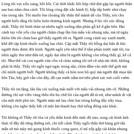
Lòng tôi vụt xốn xang, bồi hồi. Cái thời khắc hồi hộp chờ đợi gặp lại người thân
sau bao năm chia cách. Tôi lóng cóng đặt xắc hành lý, hấp tấp bước như chạy
vào trong sân. Tôi muốn ôm choàng lấy thân thể mảnh dẻ của Thầy, nói cho
người hiểu rằng tôi luôn luôn thương kính người. Nhưng ở lúc tôi xúc động
nhất, Thầy tôi bình thản tự nhiên ngồi xuống tấm phản gỗ kê ở gần bên. Hai
cánh tay vốn yếu của người chậm chạp lần tìm mẩu vải nhung nâu, mà từ ngày
khôn lớn tôi chưa bao giờ thấy người rời ra. Người cong cánh tay xanh mướt,
khẽ đỡ cặp kính thuốc xuống lau chùi. Cặp mắt Thầy tôi bỗng dại hẳn đi khi
người tháo được đôi kính. Người ngồi yên như thế ở tấm phản trước mặt tôi, tia
nhìn ngây thơ như đứa trẻ, ngây dại như là người không còn trông thấy gì, kể cả
tôi. Như thể cái con người vừa vồn vã chào mừng tôi trở về nhà tức thời, không
phải là thầy. Thầy tôi ngồi ngơ ngác trong sân, chìm đắm vào một thế giới mà
chỉ mình người biết. Người không thấy cả hòn non bộ quý mà người đặt mua tận
bên Tàu, bây giờ vẫn còn đây, đã cạn nước nằm trơ trẽn phơi xác nơi cuối vườn.
Thầy tôi im lặng, lâu lâu cúi xuống mải miết với mẩu vải nhung sờn cũ. Những
đường chỉ sợi viền vàng thêu tên họ chữ lót của người đã tả tơi, như mảnh di vật
của một thời phú túc. Người mân mê lau chùi hai tròng kiếng dầy trầy trụa,
không còn nghe thấy bất cứ một âm thanh hay thứ tiếng động nào khác.
Tôi không rõ Thầy tôi lòa và yếu thần kinh đến mức độ nào, song cái hình ảnh
thực tế đầy đủ từng đường nét, chi tiết cảnh Thầy ngồi thẩn thờ hàng giờ tẩn
mẩn sờ mó mày mò gọng kính thuốc cong queo, tỉ mỉ xếp gấp cái khăn nhung