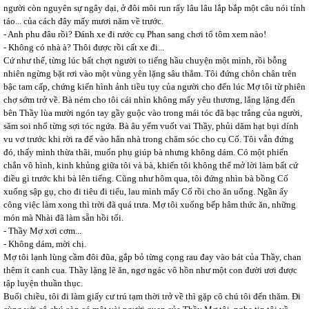
người còn nguyên sự ngây dại, ở đôi môi run rẩy lâu lâu lắp bắp một câu nói tỉnh
táo... của cách đây mấy mươi năm về trước.
- Anh phu đâu rồi? Đánh xe đi rước cụ Phan sang chơi tổ tôm xem nào!
- Không có nhà à? Thôi được rồi cất xe đi...
Cứ như thế, từng lúc bất chợt người to tiếng hầu chuyện một mình, rồi bỗng
nhiên ngừng bặt rơi vào một vùng yên lặng sâu thẳm. Tôi đứng chôn chân trên
bậc tam cấp, chứng kiến hình ảnh tiều tụy của người cho đến lúc Mợ tôi từ phiên
chợ sớm trở về. Bà ném cho tôi cái nhìn không mấy yêu thương, lẳng lặng đến
bên Thầy lùa mười ngón tay gầy guộc vào trong mái tóc đã bạc trắng của người,
săm soi nhổ từng sợi tóc ngứa. Bà âu yếm vuốt vai Thầy, phủi dăm hạt bụi dính
vu vơ trước khi rời ra để vào hẳn nhà trong chăm sóc cho cụ Cố. Tôi vẫn đứng
đó, thấy mình thừa thãi, muốn phụ giúp bà nhưng không dám. Có một phiến
chắn vô hình, kinh khủng giữa tôi và bà, khiến tôi không thể mở lời làm bất cứ
điều gì trước khi bà lên tiếng. Cũng như hôm qua, tôi đứng nhìn bà bồng Cố
xuống sập gụ, cho đi tiêu đi tiểu, lau mình mẩy Cố rồi cho ăn uống. Ngần ấy
công việc làm xong thì trời đã quá trưa. Mợ tôi xuống bếp hâm thức ăn, những
món mà Nhài đã làm sẵn hồi tối.
- Thầy Mợ xơi cơm...
- Không dám, mời chị.
Mợ tôi lạnh lùng cầm đôi đũa, gắp bỏ từng cọng rau đay vào bát của Thầy, chan
thêm ít canh cua. Thầy lặng lẽ ăn, ngơ ngác vô hồn như một con đười ươi được
tập luyện thuần thục.
Buổi chiều, tôi đi làm giấy cư trú tạm thời trở về thì gặp cô chú tôi đến thăm. Đi