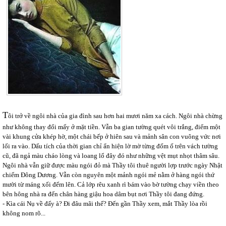
T
ôi trở về ngôi nhà của gia đình sau hơn hai mươi năm xa cách. Ngôi nhà chừng
như không thay đổi mấy ở mặt tiền. Vẫn ba gian tường quét vôi trắng, điểm một
vài khung cửa khép hờ, một chái bếp ở hiên sau và mảnh sân con vuông vức nơi
lối ra vào. Dấu tích của thời gian chỉ ẩn hiện lờ mờ từng đốm ố trên vách tường
cũ, đã ngả màu cháo lòng và loang lổ đây đó như những vệt mụt nhọt thâm sâu.
Ngôi nhà vẫn giữ được màu ngói đỏ mà Thầy tôi thuê người lợp trước ngày Nhật
chiếm Đông Dương. Vẫn còn nguyên một mảnh ngói mẻ nằm ở hàng ngói thứ
mười từ máng xối đếm lên. Cả lớp rêu xanh rì bám vào bờ tường chạy viền theo
bên hông nhà ra đến chân hàng giậu hoa dâm bụt nơi Thầy tôi đang đứng.
- Kìa cái Nụ về đấy à? Đi đâu mãi thế? Đến gần Thầy xem, mắt Thầy lòa rồi
không nom rõ...