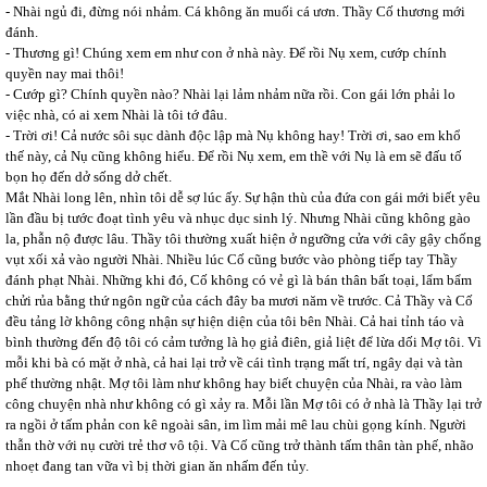
- Nhài ngủ đi, đừng nói nhảm. Cá không ăn muối cá ươn. Thầy Cố thương mới
đánh.
- Thương gì! Chúng xem em như con ở nhà này. Để rồi Nụ xem, cướp chính
quyền nay mai thôi!
- Cướp gì? Chính quyền nào? Nhài lại lảm nhảm nữa rồi. Con gái lớn phải lo
việc nhà, có ai xem Nhài là tôi tớ đâu.
- Trời ơi! Cả nước sôi sục dành độc lập mà Nụ không hay! Trời ơi, sao em khổ
thế này, cả Nụ cũng không hiểu. Để rồi Nụ xem, em thề với Nụ là em sẽ đấu tố
bọn họ đến dở sống dở chết.
Mắt Nhài long lên, nhìn tôi dễ sợ lúc ấy. Sự hận thù của đứa con gái mới biết yêu
lần đầu bị tước đoạt tình yêu và nhục dục sinh lý. Nhưng Nhài cũng không gào
la, phẫn nộ được lâu. Thầy tôi thường xuất hiện ở ngưỡng cửa với cây gậy chống
vụt xối xả vào người Nhài. Nhiều lúc Cố cũng bước vào phòng tiếp tay Thầy
đánh phạt Nhài. Những khi đó, Cố không có vẻ gì là bán thân bất toại, lẩm bẩm
chửi rủa bằng thứ ngôn ngữ của cách đây ba mươi năm về trước. Cả Thầy và Cố
đều tảng lờ không công nhận sự hiện diện của tôi bên Nhài. Cả hai tỉnh táo và
bình thường đến độ tôi có cảm tưởng là họ giả điên, giả liệt để lừa dối Mợ tôi. Vì
mỗi khi bà có mặt ở nhà, cả hai lại trở về cái tình trạng mất trí, ngây dại và tàn
phế thường nhật. Mợ tôi làm như không hay biết chuyện của Nhài, ra vào làm
công chuyện nhà như không có gì xảy ra. Mỗi lần Mợ tôi có ở nhà là Thầy lại trở
ra ngồi ở tấm phản con kê ngoài sân, im lìm mải mê lau chùi gọng kính. Người
thẫn thờ với nụ cười trẻ thơ vô tội. Và Cố cũng trở thành tấm thân tàn phế, nhão
nhoẹt đang tan vữa vì bị thời gian ăn nhấm đến tủy.