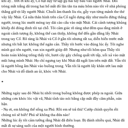
khi ấy... trời ơi khi ấy, Cố bật dậy từ sập gụ hai tay bấu vào người Nhài. Đôi
tròng mắt trắng dã trong hai hố mắt đỏ lăn tăn tia máu hôm nào tôi về nhà phóng
thẳng giữ rịt lấy người Nhài. Chuỗi âm thanh líu ríu, gẫy vụn từng mảnh the thé
vây lấy Nhài. Cả nửa thân hình trên của Cố ngồi dựng dậy như muốn đứng thẳng
người, trong lúc mười móng tay dài cào cấu vào mặt Nhài. Cái cảnh tượng khủng
khiếp đó đóng đinh tôi tại chỗ. Tôi cảm giác rõ ràng như đêm qua rằng mình ở
ngoài cảnh tượng ấy, không thể can thiệp, không thể đến gần dằng lấy Nhài
trong tay Cố. Rõ ràng là Nhài và Cố ở gần tôi nhưng rất xa, diễn biến trước mắt
nhưng tôi bất lực không thể ngăn cản. Thầy tôi bước vào đúng lúc ấy. Tôi nghe
mình gọi tên người, van xin người giúp đỡ. Nhưng như tối hôm qua Thầy tôi
hoàn toàn không trông thấy tôi, hươi cây gậy chống quất tới tấp, xối xả vào mặt
mũi lưng mình Nhài. Họ chỉ ngưng tay khi Nhài đã ngất lịm trên mặt đất. Vẫn tôi
là người bồng ẳm Nhài vào buồng trong. Vẫn tôi là người lấy khăn ướt lau mặt
cho Nhài và dỗ dành an ủi, khóc với Nhài.
*
Những ngày sau đó Nhài bị nhốt trong buồng không được phép ra ngoài. Giữa
những cơn khóc lóc vật vã, Nhài tỉnh táo nói bằng cặp mắt đầy căm phẫn, oán
hận.
- Nụ ơi, em không thể sống xa Phú. Rồi em sẽ trả thù! Cướp chính quyền rồi
chúng nó sẽ biết! Phú sẽ không tha đứa nào!
Những lúc ấy tôi cảm tưởng rằng Nhài đã điên loạn. Bị đánh nhiều quá, Nhài đã
mất đi sự sáng suốt của một người bình thường.