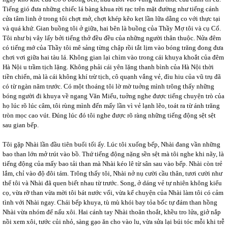
Tiếng gió đưa những chiếc lá bàng khua rời rạc trên mặt đường như tiếng cánh
cửa tâm linh ở trong tôi chợt mở, chợt khép kẽo kẹt lần lữa dằng co với thực tại
và quá khứ. Gian buồng tôi ở giữa, hai bên là buồng của Thầy Mợ tôi và cụ Cố.
Tôi như bị vây lấy bởi tiếng thở đều đều của những người thân thuộc. Nửa đêm
có tiếng mớ của Thầy tôi mê sảng từng chập rồi tắt lịm vào bóng trăng đong đưa
chơi vơi giữa hai tàu lá. Không gian lại chìm vào trong cái khuya khoắt của đêm
Hà Nội u trầm tịch lặng. Không phải cái yên lặng thanh bình của Hà Nội thời
tiền chiến, mà là cái không khí trừ tịch, cô quạnh vắng vẻ, đìu hiu của vũ trụ đã
có từ ngàn năm trước. Có một thoáng tôi lờ mờ tuởng mình trông thấy những
bóng người đi khuya về ngang Văn Miếu, tuởng nghe được tiếng chuyện trò của
họ lúc rõ lúc câm, tôi rùng mình đến mấy lần vì vẻ lạnh lẽo, toát ra từ ánh trăng
tròn mọc cao vút. Đúng lúc đó tôi nghe được rõ ràng những tiếng động sệt sệt
sau gian bếp.
Tôi gặp Nhài lần đầu tiên buổi tối ấy. Lúc tôi xuống bếp, Nhài đang vần những
bao than lớn mở trút vào bồ. Thứ tiếng động nặng sền sệt mà tôi nghe khi nãy, là
tiếng động của mấy bao tải than mà Nhài kéo lê từ sân sau vào bếp. Nhài còn trẻ
lắm, chỉ vào độ đôi tám. Trông thấy tôi, Nhài nở nụ cười cầu thân, tươi cười như
thể tôi và Nhài đã quen biết nhau từ trước. Song, ở dáng vẻ tự nhiên không kiểu
cọ, vừa rỡ than vừa mời tôi bát nước vối, vừa kể chuyện của Nhài làm tôi có cảm
tình với Nhài ngay. Chái bếp khuya, tù mù khói bay tỏa bốc tự đám than hồng
Nhài vừa nhóm để nấu xôi. Hai cánh tay Nhài thoăn thoắt, khều tro lửa, giở nắp
nồi xem xôi, tước củi nhỏ, sàng gạo ăn cho vào lu, vừa sửa lại búi tóc mỗi khi trễ