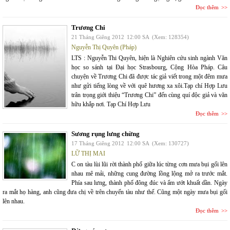
Đọc thêm
Trương Chi
21 Tháng Giêng 2012
12:00 SA
(Xem: 128354)
Nguyễn Thị Quyên (Pháp)
LTS : Nguyễn Thi Quyên, hiện là Nghiên cứu sinh ngành Văn
học so sánh tại Đại học Strasbourg, Cộng Hòa Pháp. Câu
chuyện về Trương Chi đã được tác giả viết trong một đêm mưa
như gửi tiếng lòng về với quê hương xa xôi.Tạp chí Hợp Lưu
trân trọng giới thiệu “Trương Chi” đến cùng quí độc giả và văn
hữu khắp nơi. Tạp Chí Hợp Lưu
Đọc thêm
Sương rụng lưng chừng
17 Tháng Giêng 2012
12:00 SA
(Xem: 130727)
LỮ THỊ MAI
C on tàu lùi lũi rời thành phố giữa lúc từng cơn mưa bụi gối lên
nhau mê mải, những cung đường lồng lộng mở ra trước mắt.
Phía sau lưng, thành phố đông đúc và ẩm ướt khuất dần. Ngày
ra mắt họ hàng, anh cũng đưa chị về trên chuyến tàu như thế. Cũng một ngày mưa bụi gối
lên nhau.
Đọc thêm