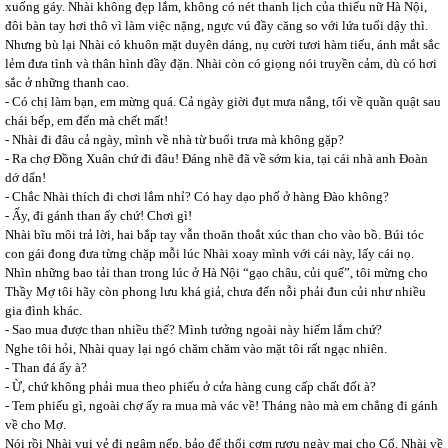
xuống gáy. Nhài không đẹp lắm, không có nét thanh lịch của thiếu nữ Hà Nội,
đôi bàn tay hơi thô vì làm việc nặng, ngực vú đầy căng so với lứa tuổi dậy thì.
Nhưng bù lại Nhài có khuôn mặt duyên dáng, nụ cười tươi hàm tiếu, ánh mắt sắc
lẻm đưa tình và thân hình đầy đặn. Nhài còn có giọng nói truyền cảm, dù có hơi
sắc ở những thanh cao.
- Có chị làm bạn, em mừng quá. Cả ngày giời đụt mưa nắng, tối về quần quật sau
chái bếp, em đến mà chết mất!
- Nhài đi đâu cả ngày, mình về nhà từ buổi trưa mà không gặp?
- Ra chợ Đồng Xuân chứ đi đâu! Đáng nhẽ đã về sớm kia, tại cái nhà anh Đoàn
dớ dẩn!
- Chắc Nhài thích đi chơi lắm nhỉ? Có hay dạo phố ở hàng Đào không?
- Ấy, đi gánh than ấy chứ! Chơi gì!
Nhài bĩu môi trả lời, hai bắp tay vẫn thoăn thoắt xúc than cho vào bồ. Búi tóc
con gái đong đưa từng chặp mỗi lúc Nhài xoay mình với cái này, lấy cái nọ.
Nhìn những bao tải than trong lúc ở Hà Nội “gạo châu, củi quế”, tôi mừng cho
Thầy Mợ tôi hãy còn phong lưu khá giả, chưa đến nỗi phải đun củi như nhiều
gia đình khác.
- Sao mua được than nhiều thế? Mình tưởng ngoài này hiếm lắm chứ?
Nghe tôi hỏi, Nhài quay lại ngó chăm chăm vào mặt tôi rất ngạc nhiên.
- Than đá ấy à?
- Ừ, chứ không phải mua theo phiếu ở cửa hàng cung cấp chất đốt à?
- Tem phiếu gì, ngoài chợ ấy ra mua mà vác về! Tháng nào mà em chẳng đi gánh
về cho Mợ.
Nói rồi Nhài vui vẻ đi ngâm nếp, bảo để thổi cơm rượu ngày mai cho Cố. Nhài về