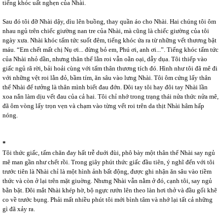
tiếng khóc uất nghẹn của Nhài.
Sau đó tôi đỡ Nhài dậy, dìu lên buồng, thay quần áo cho Nhài. Hai chúng tôi ôm
nhau ngủ trên chiếc giường nan tre của Nhài, mà cũng là chiếc giường của tôi
ngày xưa. Nhài khóc tấm tức suốt đêm, tiếng khóc ứa ra từ những vết thương bật
máu. “Em chết mất chị Nụ ơi... đừng bỏ em, Phú ơi, anh ơi...”. Tiếng khóc tấm tức
của Nhài nhỏ dần, nhưng thân thể lằn roi vẫn oằn oại, dẫy dụa. Tôi thiếp vào
giấc ngủ rã rời, bải hoải cùng với tấm thân thương tích đó. Hình như tôi đã mê đi
với những vệt roi lằn đỏ, bầm tím, ăn sâu vào lưng Nhài. Tôi ôm cứng lấy thân
thể Nhài để tưởng là thân mình biết đau đớn. Đôi tay tôi hay đôi tay Nhài lần
xoa nắn làm dịu vết đau của cả hai. Tôi chỉ nhớ trong trạng thái nửa thức nửa mê,
đã ôm vòng lấy trọn vẹn và chạm vào từng vết roi trên da thịt Nhài hâm hấp
nóng.
*
Tôi thức giấc, tấm chăn đay hất trễ duới đùi, phô bày một thân thể Nhài say ngủ
mê man gần như chết rồi. Trong giây phút thức giấc đầu tiên, ý nghĩ đến với tôi
trước tiên là Nhài chỉ là một hình ảnh bất động, được ghi nhận ăn sâu vào tiềm
thức và còn ở lại trên mặt giuờng. Nhưng Nhài vẫn nằm ở đó, cạnh tôi, say ngủ
bằn bặt. Đôi mắt Nhài khép hờ, bộ ngực rướn lên theo làn hơi thở và đầu gối khẽ
co về trước bụng. Phải mất nhiều phút tôi mới bình tâm và nhớ lại tất cả những
gì đã xảy ra.