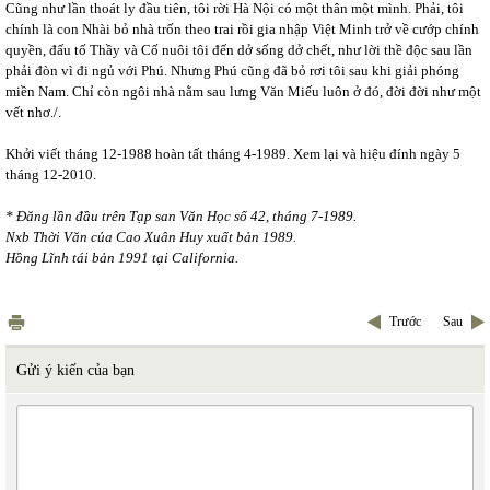
Cũng như lần thoát ly đầu tiên, tôi rời Hà Nội có một thân một mình. Phải, tôi
chính là con Nhài bỏ nhà trốn theo trai rồi gia nhập Việt Minh trở về cướp chính
quyền, đấu tố Thầy và Cố nuôi tôi đến dở sống dở chết, như lời thề độc sau lần
phải đòn vì đi ngủ với Phú. Nhưng Phú cũng đã bỏ rơi tôi sau khi giải phóng
miền Nam. Chỉ còn ngôi nhà nằm sau lưng Văn Miếu luôn ở đó, đời đời như một
vết nhơ./.
Khởi viết tháng 12-1988 hoàn tất tháng 4-1989. Xem lại và hiệu đính ngày 5
tháng 12-2010.
* Đăng lần đầu trên Tạp san Văn Học số 42, tháng 7-1989.
Nxb Thời Văn của Cao Xuân Huy xuất bản 1989.
Hồng Lĩnh tái bản 1991 tại California.
Trước
Sau
Gửi ý kiến của bạn