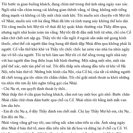
Tôi bước ra gian buồng khách, đang chìm mờ trong thứ ánh sáng ngày xao xác.
Ngôi nhà vẫn chìm trong cái không gian thênh vắng, tẻ lặng, không một tiếng
động mạnh và không có lấy một chút sinh khí. Tôi muốn nói chuyện với Mợ tôi
về Nhài, muốn nói với bà rằng Nhài đã lớn và tình trạng này không thể kéo dài.
Tôi cũng muốn hỏi Mợ tôi về thái độ kỳ quặc khác thường của Thầy đêm qua,
nhưng ngôi nhà hoàn toàn im vắng. Mợ tôi đã đi đâu mất biệt từ sớm, chỉ còn Cố
nằm chờ chết nơi sập gụ. Thầy tôi thì vẫn ngồi ở ngoài sân mân mê gọng kính
thuốc, như thể cái người đàn ông hung dữ đánh đập Nhài đêm qua không phải là
người. Cố vẫn thở khò khè và Thầy tôi chốc chốc lại ném vào nhà tia nhìn ngây
dại vô hồ của người. Tôi tự hỏi làm sao Mợ tôi có thể sống trong ngôi nhà này
với hai người đàn ông điên loạn bất bình thường. Một nặng một nhẹ, một tàn
phế thể xác, một tàn phế trí tuệ. Tôi đến thắp nén nhang đầu tiên từ khi về Hà
Nội, trên bàn thờ tổ. Những bức hình của Nội, của Cố bà, của tất cả những người
đã chết trong gia tộc nhìn tôi chằm chằm. Tôi chỉ giật mình thoát ra khỏi những
tia nhìn rờn rợn ấy khi nghe tiếng gọi của Nhài.
- Chị Nụ ơi, em quyết định thoát ly thôi...
Nhài thập thò ở cửa gian buồng khách, cầm nơi tay một bọc gói nhỏ. Bước chân
Nhài chần chừ chưa dám bước qua chỗ cụ Cố. Nhài nhìn tôi bằng ánh mắt van
lơn sầu héo.
- Em đi chị Nụ ạ, ở đây Thầy đánh em chết mất. Chị lạy Thầy Mợ hộ em, chị Nụ...
Em đội ơn Nụ...
Nhài vùng vằng gỡ tay tôi, sau tiếng nấc xăm xăm tiến ra cửa. Ánh sáng ngày
đón Nhài ở bàn thờ tổ, men dần trên nền lát đá hoa và dừng lại ở chỗ cụ Cố. Vì