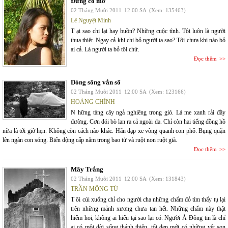
Đừng có mơ
02 Tháng Mười 2011
12:00 SA
(Xem: 135463)
Lê Nguyệt Minh
T ại sao chị lại hay buồn? Những cuộc tình. Tôi luôn là người
thua thiệt. Ngay cả khi chị bỏ người ta sao? Tôi chưa khi nào bỏ
ai cả. Là người ta bỏ tôi chứ.
Đọc thêm
Dòng sông vắn số
02 Tháng Mười 2011
12:00 SA
(Xem: 123166)
HOÀNG CHÍNH
N hững tàng cây ngả nghiêng trong gió. Lá me xanh rải đầy
đường. Cơn đói bò lan ra cả ngoài da. Chỉ còn hai tiếng đồng hồ
nữa là tới giờ hẹn. Không còn cách nào khác. Hắn đạp xe vòng quanh con phố. Bụng quặn
lên ngàn con sóng. Biển động cấp năm trong bao tử và ruột non ruột già.
Đọc thêm
Mây Trắng
02 Tháng Mười 2011
12:00 SA
(Xem: 131843)
TRẦN MỘNG TÚ
T ôi cúi xuống chỉ cho người cha những chấm đỏ tìm thấy tụ lại
trên những mảnh xương chưa tan hết. Những chấm này thật
hiếm hoi, không ai hiểu tại sao lại có. Người Á Đông tin là chỉ
ai có một đời sống thánh thiện, tốt đẹp mới có những vệt son