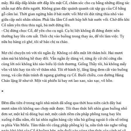
mây. Bà dấp dấp khăn ướt đắp lên mặt Cố, chăm sóc cho cụ bằng những động tác
nhẫn nại đến điên người. Không gian đặc quánh quanh cái sập gụ của Cố bằng
gỗ cẩm lai. Thời gian ngừng hẳn ở bát nước vối Mợ tôi đút từng thìa nhỏ vào
giữa cặp môi nhăn nhúm. Phải lâu lắm Cố mới húp hết bát nước vối. Chờ đến khi
Cố nằm yên thiu thiu ngủ, bà mới đứng lên.
- Chị đừng chọc Cố, để yên cho cụ ngủ. Cụ bị liệt không đi đứng được nên
thường hay lên cơn uất. Thôi chị vào buồng trong thay áo, để tôi làm việc. Tỵ
nữa họ hàng có ghé, tôi sẽ bảo chị ra chào.
Mợ chỉ chuyện trò với tôi ngần ấy. Không có đến một lời thăm hỏi. Hai mươi
năm mà bà không hề thay đổi. Vẫn ngần ấy dáng vẻ, từng ấy cử chỉ cứng rắn
cùng lời nói không khi nào biểu lộ tình thương. Giống Thầy tôi, bà không mấy
vồn vã khi hay tin tôi về thăm nhà. Tôi rỡ hành lý, lẳng lặng đem cất vào buồng
trong, và cẩn thận tránh đi ngang giường cụ Cố. Buổi chiều, con đường Hàng
Cháo lặng lẽ như tờ. Một vài phiến lá bay rơi lao xao, xào xạc, vô hồn.
*
Đêm đầu tiên ở trong ngôi nhà mình đã sống qua thời hoa niên cách đây hai
mươi năm tôi không sao chợp mắt được. Tôi thao thức hết nhìn gian buồng nhỏ
đơn sơ, một kệ tủ đóng bụi mờ, một cánh riềm cửa phập phồng tung bay lên
xuống ở đầu nằm, rồi lại nhìn ngắm hàng cây trầu bà giồng ngoài ô cửa sổ trông
ra phía Văn Miếu. Tâm thần tôi cũng phập phồng kỳ lạ, nửa tỉnh táo nghe tiếng
ngáy khò khè của Cố ở buồng bên, nửa đuối vào vùng tâm thức của cảnh trí cũ.