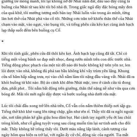
giường tre mỏng manh, tôi lại không nỡ để Nhài nằm đất, dầu sao đây cũng là
buồng của Nhài từ sau khi tôi bỏ nhà đi. Trong giấc ngủ dầy đặc bóng mây đen
của quá khứ, tôi mường tượng một bàn tay Nhài luồn vào trong áo mình, từng
làn hơi thở của Nhài phà vào cổ tôi. Những cơn trăn trở khiến thân thể của Nhài
chạm vào mặt, vào ngực, vào bụng tôi, và tiếng phên cửa kẽo kẹt cùng ánh bạch
lạp thắp suốt đêm bên buồng cụ Cố.
*
Khi tôi tỉnh giấc, phên cửa đã thôi kẽo kẹt. Ánh bạch lạp cũng đã tắt. Chỉ có
tiếng một vòng bánh xe đạp mệt nhọc, đang rướn mình trên con dốc trước nhà.
Tiếng động phọc phạch của một túi đồ nào đó buộc không kỹ trên yên xe, len
lỏi được vào nhà, không đủ phá tan bầu không khí vây trùm yên lặng. Khung
cửa sổ hâm hấp nắng trưa, rọi vào chỗ nằm làm tôi nặng đầu váng vất. Nhài đã ra
khỏi buồng từ khi nào. Bộ áo cánh khi đêm Nhài mặc, treo ở cánh cửa tủ đong
đưa, phất phơ... Tôi nằm bất động trên giường, thân thể nặng nề như vừa qua cơn
bóng đè. Mãi tôi mới ngồi dậy được và bước xuống nhà dưới rửa mặt.
Lúc tôi chải đầu xong trở lên nhà trên, Cố vẫn còn nằm thiêm thiếp nơi sập gụ.
Tiếng thở khò khè vang lên từng chập, gần như rên rỉ. Thầy tôi đã ra ngồi ngoài
sân, nơi tấm phản kê gần giậu hoa dâm bụt. Hai cánh tay người yếu ớt lau chùi
tròng kính, như cố gắng tuyệt vọng sau cùng muốn tìm lại sư tinh anh cho đôi
mắt. Thầy không hề trông thấy tôi. Dưới màu nắng lấp lánh, cảnh tượng của
ngày hôm qua hiện ra trở lại, với ngần ấy cử chỉ, động tác của người. Tia mắt