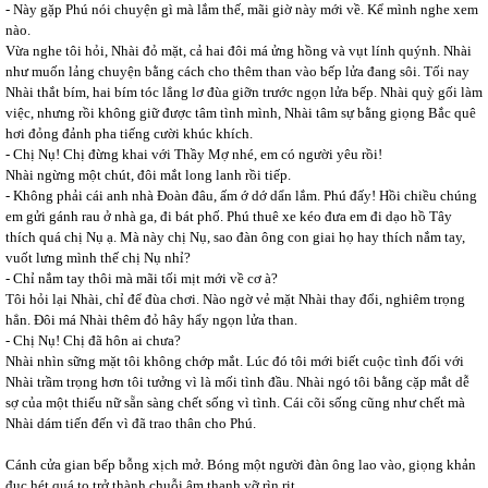
- Này gặp Phú nói chuyện gì mà lắm thế, mãi giờ này mới về. Kể mình nghe xem
nào.
Vừa nghe tôi hỏi, Nhài đỏ mặt, cả hai đôi má ửng hồng và vụt lính quýnh. Nhài
như muốn lảng chuyện bằng cách cho thêm than vào bếp lửa đang sôi. Tối nay
Nhài thắt bím, hai bím tóc lẳng lơ đùa giỡn trước ngọn lửa bếp. Nhài quỳ gối làm
việc, nhưng rồi không giữ được tâm tình mình, Nhài tâm sự bằng giọng Bắc quê
hơi đỏng đảnh pha tiếng cười khúc khích.
- Chị Nụ! Chị đừng khai với Thầy Mợ nhé, em có người yêu rồi!
Nhài ngừng một chút, đôi mắt long lanh rồi tiếp.
- Không phải cái anh nhà Đoàn đâu, ấm ớ dớ dẩn lắm. Phú đấy! Hồi chiều chúng
em gửi gánh rau ở nhà ga, đi bát phố. Phú thuê xe kéo đưa em đi dạo hồ Tây
thích quá chị Nụ ạ. Mà này chị Nụ, sao đàn ông con giai họ hay thích nắm tay,
vuốt lưng mình thế chị Nụ nhỉ?
- Chỉ nắm tay thôi mà mãi tối mịt mới về cơ à?
Tôi hỏi lại Nhài, chỉ để đùa chơi. Nào ngờ vẻ mặt Nhài thay đổi, nghiêm trọng
hẳn. Đôi má Nhài thêm đỏ hây hẩy ngọn lửa than.
- Chị Nụ! Chị đã hôn ai chưa?
Nhài nhìn sững mặt tôi không chớp mắt. Lúc đó tôi mới biết cuộc tình đối với
Nhài trầm trọng hơn tôi tưởng vì là mối tình đầu. Nhài ngó tôi bằng cặp mắt dễ
sợ của một thiếu nữ sẵn sàng chết sống vì tình. Cái cõi sống cũng như chết mà
Nhài dám tiến đến vì đã trao thân cho Phú.
Cánh cửa gian bếp bỗng xịch mở. Bóng một người đàn ông lao vào, giọng khản
đục hét quá to trở thành chuỗi âm thanh vỡ rìn rịt.