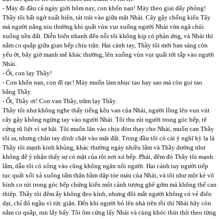
- Mày đi đâu cả ngày giời hôm nay, con khốn nạn! Mày theo giai đấy phỏng!
Thầy tôi bất ngờ xuất hiện, tát trái vào giữa mặt Nhài. Cây gậy chống kiểu Tây
mà người nâng niu thường khi quất vùn vụt xuống người Nhài vừa ngã chúi
xuống nền đất. Diễn biến nhanh đến nỗi tôi không kịp có phản ứng, và Nhài thì
nằm co quắp giữa gian bếp chịu trận. Hai cánh tay, Thầy tôi mới ban sáng còn
yếu ớt, bây giờ mạnh mẽ khác thường, lên xuống vùn vụt quất tới tấp vào người
Nhài.
- Ối, con lạy Thầy!
- Con khốn nạn, con đĩ rạc! Mày muốn làm nhục tao hay sao mà còn gọi tao
bằng Thầy.
- Ối, Thầy ơi! Con van Thầy, trăm lạy Thầy.
Thầy tôi như không nghe thấy tiếng kêu van của Nhài, người lồng lên vun vút
cây gậy không ngừng tay vào người Nhài. Tôi thu rút người trong góc bếp, tê
cứng rũ liệt vì sợ hãi. Tôi muốn lăn vào chịu đòn thay cho Nhài, muốn can Thầy
tôi ra, nhưng chân tay dính chặt vào mặt đất. Trong đầu tôi có cái ý nghĩ kỳ lạ là
Thầy tôi mạnh kinh khủng, khác thường ngày nhiều lắm và Thầy dường như
không để ý nhận thấy sự có mặt của tôi nơi xó bếp. Phải, đêm đó Thầy tôi mạnh
lắm, dẫu tôi có xông vào cũng không ngăn nổi người. Hai cánh tay người tiếp
tục quất xối xả xuống tấm thân bầm dập tóe máu của Nhài, và tôi như một kẻ vô
hình co rút trong góc bếp chứng kiến một cảnh tượng ghê gớm mà không thể can
thiệp. Thầy tôi đêm ấy không đeo kính, nhưng đôi mắt người không có vẻ điên
dại, chỉ đỏ ngầu vì tức giận. Đến khi người bỏ lên nhà trên rồi thì Nhài hãy còn
nằm co quắp, run lẩy bẩy. Tôi ôm cứng lấy Nhài và cùng khóc thút thít theo từng