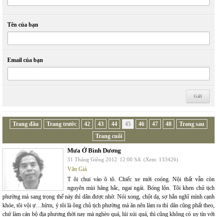
Tên của bạn
Email của bạn
Trang đầu
Trang trước
42
43
44
45
46
47
48
Trang sau
Trang cuối
Mưa Ở Bình Dương
31 Tháng Giêng 2012
12:00 SA
(Xem: 133426)
Văn Giá
T ôi chui vào ô tô. Chiếc xe mới coóng. Nội thất vẫn còn
nguyên mùi hăng hắc, ngai ngái. Bóng lộn. Tôi khen chủ tịch
phường mà sang trọng thế này thì dân được nhờ. Nói xong, chột dạ, sợ hắn nghĩ mình cạnh
khóe, tôi vội ự…hừm, ý tôi là ông chủ tịch phường mà ăn nên làm ra thì dân cũng phất theo,
chứ làm cán bộ địa phương thời nay mà nghèo quá, lúi xúi quá, thì cũng không có uy tín với