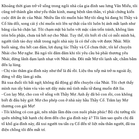
Khoảng thời gian trở về sống trong ngôi nhà của gia đình sau lưng Văn Miếu, tôi
cũng trở thành gần như yếu thần kinh, mang bệnh tâm thần, vì phải chứng kiến
cuộc đời ẩn ức của Nhài. Nhiều lần tôi muốn bảo Mợ tôi rằng bà đang bị Thầy và
Cố lừa dối, song cái ý chí muốn nói lên sự thật của tôi luôn bị ánh mắt lạnh như
băng của bà chặn lại. Tôi chạm mặt bà luôn với mặc cảm trốn tránh, không làm
tròn bổn phận, chưa trả hết nợ cho Nhài. Tuy thế, tôi biết rõ chỉ có mỗi mình bà,
người tỉnh táo duy nhất trong ngôi nhà này là có thể cứu vớt được Nhài. Một
buổi sáng, thu hết can đảm, lợi dụng lúc Thầy và Cố chưa thức, tôi kể chuyện
Nhài cho Mợ nghe. Bà ngó tôi đăm đăm khi tôi yêu cầu bà phải thương yêu
Nhài, đừng lãnh đạm lạnh nhạt với Nhài nữa. Đôi mắt Mợ tôi lạnh sắt, chằm bẳm
đến lạ lùng.
- Chị vào thăm gia đình này như thế là đủ rồi. Liệu thu xếp mà trở ra ngoài ấy,
đừng về đây làm gì nữa.
Bà xua đuổi tôi bất ngờ, không đả động gì đến chuyện của Nhài. Tôi chợt thấy
mình run rẩy bám víu vào sợi dây máu mủ tình mẫu tử đang muốn đứt lìa.
- Con lạy Mợ, cho con về sống với Thầy Mợ. Anh ấy đã bỏ con rồi, con không
biết đi đâu bây giờ. Mợ cho phép con ở nhà này hầu Thầy Cố. Trăm lạy Mợ
thương con gái Mợ!
- Tôi không có con gái, nên nhận lầm đứa con nuôi phản phúc! Bộ chị tưởng tôi
quên những bất hạnh chị đem đến cho gia đình này à? Tôi làm sao quên chị đã
tố khổ gia đình này, đã xui người tra tấn cụ Cố đến tê liệt nửa thân người, đã tra
điện chồng tôi đến mất trí.