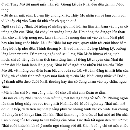
ở với Thầy Mợ tôi mười mấy năm rồi. Giọng kể của Nhài đều đều gần như độc
thoại.
- Bố đẻ em mất sớm. Bu em lấy chồng khác. Thầy Mợ nhận em về làm con nuôi
vì khi ấy chị vào Nam rồi nhà cửa cô quạnh quá.
Ngồi sau lưng Nhài, tôi trông rõ những giọt mồ hôi ẩm lấm tấm bám vào ngấn cổ
trắng ngần của Nhài, rồi chảy lăn xuống lưng áo. Hơi nóng tỏa ở ngọn lửa than
làm cho chái bếp nóng rực. Làn vải nội hóa mỏng dán sát vào da thịt Nhài phô
bày tấm lưng chắc khỏe. Lâu lâu Nhài lơi tay việc, quay nhìn tôi cười khoe hàm
răng hột bắp nhỏ đều. Thỉnh thoảng Nhài vuốt lại lọn tóc kẹp không kỹ, buông
lẳng lơ trước trán. Đêm trong ngôi nhà sau lưng Văn Miếu khuya vắng, tịch
mịch, chỉ có tiếng lửa than tịch tạch từng lúc, và tiếng kể chuyện của Nhài thì
thầm đôi lúc lanh lảnh lên giọng. Nhài kể về ngôi nhà nhiều khí âm của Thầy
Mợ tôi, về những cơn điên loạn bất chợt của cụ Cố, về bệnh đãng trí mất hồn của
Thầy, và về tánh tình mỗi ngày một lãnh đạm của Mợ. Nhài cũng nhắc về Đoàn,
gã thanh niên theo đuổi Nhài, thường hay tìm cớ đụng chạm vào tay chân, ngực
Nhài.
- Mà lạ lắm chị Nụ, em cũng thích để cho cái nhà anh Đoàn rờ rẫm...
Khi nói câu ấy Nhài tránh nhìn mắt tôi, mặt hơi nghiêng về bếp lửa. Những ngọn
lửa than hồng cháy rạo rực trong mắt Nhài lúc đó. Mười ngón tay Nhài mân mê
đôi đũa bếp, di di trên mặt đất phẳng phiu vẽ những hình vật vô hình. Hai chúng
tôi chuyện trò khuya lắm, đến khi Nhài làm xong hết việc, cả hai mới trở lên nhà.
Căn buồng của tôi cũng là căn buồng của Nhài. Lúc thổi tắt ngọn đèn dầu tờ mờ,
Nhài cười khúc khích tỏ ý muốn ngủ chung với tôi. Gian buồng chỉ có một chiếc