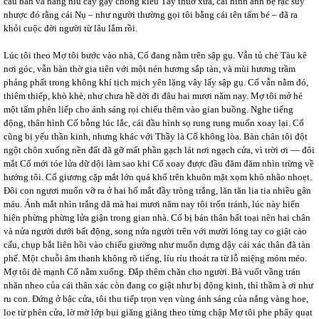
cáu bẩn và nâng niu cây gậy chống kiểu Tây thuở xưa, cái hình ảnh bệ rạc suy
nhược đó rằng cái Nụ – như người thường gọi tôi bằng cái tên tấm bé – đã ra
khỏi cuộc đời người từ lâu lắm rồi.
Lúc tôi theo Mợ tôi bước vào nhà, Cố đang nằm trên sập gụ. Vẫn tủ chè Tàu kê
nơi góc, vẫn bàn thờ gia tiên với một nén hương sắp tàn, và mùi hương trầm
phảng phất trong không khí tịch mịch yên lặng vây lấy sập gụ. Cố vẫn nằm đó,
thiêm thiếp, khò khè, như chưa hề dời đi đâu hai mươi năm nay. Mợ tôi mở hé
một tấm phên liếp cho ánh sáng rọi chiếu thêm vào gian buồng. Nghe tiếng
động, thân hình Cố bỗng lúc lắc, cái đầu hình sọ rung rung muốn xoay lại. Cố
cũng bị yếu thần kinh, nhưng khác với Thầy là Cố không lòa. Bàn chân tôi đột
ngột chôn xuống nền đất đã gỡ mất phần gạch lát nơi ngạch cửa, vì trời ơi — đôi
mắt Cố mới tóe lửa dữ dội làm sao khi Cố xoay được đầu đăm đăm nhìn trừng về
hướng tôi. Cố giương cặp mắt lớn quá khổ trên khuôn mặt xọm khô nhão nhoẹt.
Đôi con ngươi muốn vỡ ra ở hai hố mắt đầy tròng trắng, lăn tăn lia tia nhiều gân
máu. Ánh mắt nhìn trắng dã mà hai mươi năm nay tôi trốn tránh, lúc này hiển
hiện phừng phừng lửa giận trong gian nhà. Cố bị bán thân bất toại nên hai chân
và nửa người dưới bất động, song nửa người trên với mười lóng tay co giật cào
cấu, chụp bắt liên hồi vào chiếu giường như muốn dựng dậy cái xác thân đã tàn
phế. Một chuỗi âm thanh không rõ tiếng, líu ríu thoát ra từ lỗ miệng móm méo.
Mợ tôi đè mạnh Cố nằm xuống. Đắp thêm chăn cho người. Bà vuốt vầng trán
nhăn nheo của cái thân xác còn đang co giật như bị động kinh, thì thầm à ơi như
ru con. Đứng ở bậc cửa, tôi thu tiếp trọn vẹn vùng ánh sáng của nắng vàng hoe,
loe từ phên cửa, lờ mờ lớp bụi giăng giăng theo từng chập Mợ tôi phe phẩy quạt