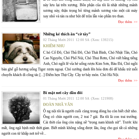
này lưu lại trên xương. Bổn phận của tôi là nhặt những mảnh
xương này, thận trọng bỏ từng mảnh xương vào một cái máy
xay nhỏ và tán ra như bột để trộn lẫn vào phần tro than.
Đọc thêm
Những kẻ thích ăn “cờ tây”
02 Tháng Mười 2011
12:00 SA
(Xem: 139215)
KHIÊM NHU
C hó Cố Đô, Chó Thủ Đô, Chó Thái Bình, Chó Nhật Tân, Chó
Cao Nguyên, Chó Phố Núi, Chó Thui Rơm, Chó viết bằng tiếng
Anh, Chó ngồi lê vỉa hè uống rượu Kim Sơn, Bàu Đá, Chó ngồi
bàn ghế gỗ hương uống Tiger rượu ngoại. Chó xướng danh lên hóa đơn đỏ để khấu trừ mỗi
chuyến khách đi công tác.[...] Điểm hẹn Thịt Cầy. Cầy tơ bảy món. Chó Hà Nội.
Đọc thêm
Bí mật nơi cây dầu đôi
01 Tháng Mười 2011
12:00 SA
(Xem: 121908)
ĐOÀN NHÃ VĂN
Ô ng nội tôi là người cuối cùng trong dòng họ còn biết chữ nho.
Ông có chín người con, 2 trai 7 gái. Ba tôi là con trai trưởng.
Cái thời của ông còn nặng nề “trọng nam khinh nữ”. Trước khi
mất, ông ngã bịnh một thời gian. Biết mình không sống được lâu, ông cho gọi tất cả những
người con từ khắp nơi trở về...