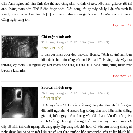
dân. Anh nghèo mà làm lãnh đạo thể nào cũng sinh ra tính xà xẻo. Nếu anh giầu có rồi thì
anh không tham nữa. Thế là dân được nhờ…Nói xong, tôi tự thấy cái lý luận của mình là
loại lý luận ma cô. Lại chột dạ.[...] Rồi lại im không nói gì. Ngoài trời mưa như trút nước.
Càng ngày càng to...
Đọc thêm
Chỉ một mình anh
31 Tháng Giêng 2012
12:00 SA
(Xem: 123559)
Phan Việt Thuỷ
L oan cởi nhẫn cưới đeo vào cho Hoàng. “Anh cố giữ làm bùa
hộ mệnh, lúc nào cũng có em bên cạnh”. Hoàng thấy vậy mà
thương vợ thêm. Có người vợ biết chăm sóc từng li từng tí. Hoàng rưng rưng nước mắt
bước ra khỏi nhà…
Đọc thêm
Sau cái nhếch mép
26 Tháng Giêng 2012
12:00 SA
(Xem: 124653)
LÊ VI THỦY
H ơi cay của rượu lan dần cổ họng chạy dọc thân thể. Cảm giác
đầu lưỡi ngọt dư vị rượu trắng không pha như hôn nhân không
giá thú, biết nguy hiểm nhưng vẫn dấn thân. Lâu dần cô ghiền
cái hơi của gã, không thể sống thiếu gã. Cô thấy mình bị một sợi
dây vô hình thít chặt ngang cổ, càng quẫy đạp càng riết chặt hơn, cô kêu cứu nhưng chẳng ai
nghe được bởi gã đã ăn mất lưỡi của cô sau từng muỗng hôn ngọt ngào, gằn xé lẫn khinh bỉ.