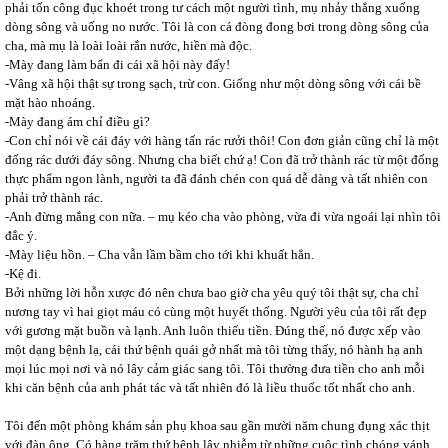
phải tốn công đục khoét trong tư cách một người tình, mụ nhảy thẳng xuống
dòng sông và uống no nước. Tôi là con cá đòng đong bơi trong dòng sông của
cha, mà mụ là loài loài rắn nước, hiền mà độc.
-Mày đang làm bẩn đi cái xã hội này đấy!
-Vâng xã hội thật sự trong sạch, trừ con. Giống như một dòng sông với cái bề
mặt hào nhoáng.
-Mày đang ám chỉ điều gì?
-Con chỉ nói về cái đáy với hàng tấn rác rưởi thôi! Con đơn giản cũng chỉ là một
đống rác dưới đáy sông. Nhưng cha biết chứ ạ! Con đã trở thành rác từ một đống
thực phẩm ngon lành, người ta đã đánh chén con quá dễ dàng và tất nhiên con
phải trở thành rác.
-Anh đừng mắng con nữa. – mụ kéo cha vào phòng, vừa đi vừa ngoái lại nhìn tôi
đắc ý.
-Mày liệu hồn. – Cha vẫn lầm bầm cho tới khi khuất hẳn.
-Kệ đi.
Bởi những lời hỗn xược đó nên chưa bao giờ cha yêu quý tôi thật sự, cha chỉ
nương tay vì hai giọt máu có cùng một huyết thống. Người yêu của tôi rất đẹp
với gương mặt buồn và lạnh. Anh luôn thiếu tiền. Đúng thế, nó được xếp vào
một dạng bệnh lạ, cái thứ bệnh quái gở nhất mà tôi từng thấy, nó hành hạ anh
mọi lúc mọi nơi và nó lây cảm giác sang tôi. Tôi thường đưa tiền cho anh mỗi
khi căn bệnh của anh phát tác và tất nhiên đó là liều thuốc tốt nhất cho anh.
Tôi đến một phòng khám sản phụ khoa sau gần mười năm chung đụng xác thịt
với đàn ông. Có hàng trăm thứ bệnh lây nhiễm từ những cuộc tình chóng vánh