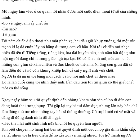
Một ngày làm việc ở cơ quan, tôi nhận được một cuộc điện thoại từ số của chồng
mình.
-Cô về ngay, anh ấy chết rồi.
-Tại sao?
-Lũ giun.
Tôi ném chiếc điện thoại như một phản xạ, hai đầu gối khụy xuống, rồi một sức
mạnh kì lạ đã cuốn lấy nó băng đi trong cơn vũ bão. Khi tôi về đến nơi nhạc
nhẽo đã rền rĩ. Tiếng trống, tiếng kèn, loa đài huyên náo, anh nằm bất động như
một người đang chìm trong giấc ngủ tọa lạc. Đã có lần anh nói, nếu anh chết
những con giun sẽ xâm chiếm và đục khoét cơ thể anh. Những con giun đất sẽ
làm điều đó và nó còn khủng khiếp hơn cả cái ý nghĩ anh vừa chết.
Người ta đã an ủi tôi bằng mọi cách và họ nói anh chết vì thiếu máu.
Đó là lần cuối cùng tôi nhìn thấy anh. Lần đầu tiên tôi tin giun có thể giết chết
một cơ thể sống.
Ngay ngày hôm sau tôi quyết định đến phòng khám phụ sản cũ bỏ đi đứa con
đang hoài thai trong bụng. Tôi gặp lại tay bác sĩ dâm dục, nhưng lần này hắn chỉ
làm đúng thủ tục như những tay bác sĩ thông thường. Cô trợ lí mới có vẻ mặt và
dáng đi đỏng đảnh nhìn tôi ái ngại.
-Tiếc thật, lại một sinh linh nữa bị chối bỏ quyền làm người.
Khi biết chuyện họ hàng hai bên sẽ quyết định một cuộc họp gia đình khẩn cấp,
và tất nhiên tôi là tiêu điểm để họ xỉa xói và mắng nhiếc. Tôi trở thành người