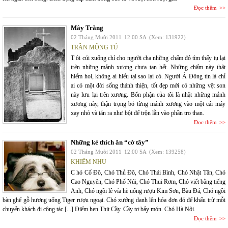
Đọc thêm
Mây Trắng
02 Tháng Mười 2011
12:00 SA
(Xem: 131922)
TRẦN MỘNG TÚ
T ôi cúi xuống chỉ cho người cha những chấm đỏ tìm thấy tụ lại
trên những mảnh xương chưa tan hết. Những chấm này thật
hiếm hoi, không ai hiểu tại sao lại có. Người Á Đông tin là chỉ
ai có một đời sống thánh thiện, tốt đẹp mới có những vệt son
này lưu lại trên xương. Bổn phận của tôi là nhặt những mảnh
xương này, thận trọng bỏ từng mảnh xương vào một cái máy
xay nhỏ và tán ra như bột để trộn lẫn vào phần tro than.
Đọc thêm
Những kẻ thích ăn “cờ tây”
02 Tháng Mười 2011
12:00 SA
(Xem: 139258)
KHIÊM NHU
C hó Cố Đô, Chó Thủ Đô, Chó Thái Bình, Chó Nhật Tân, Chó
Cao Nguyên, Chó Phố Núi, Chó Thui Rơm, Chó viết bằng tiếng
Anh, Chó ngồi lê vỉa hè uống rượu Kim Sơn, Bàu Đá, Chó ngồi
bàn ghế gỗ hương uống Tiger rượu ngoại. Chó xướng danh lên hóa đơn đỏ để khấu trừ mỗi
chuyến khách đi công tác.[...] Điểm hẹn Thịt Cầy. Cầy tơ bảy món. Chó Hà Nội.
Đọc thêm