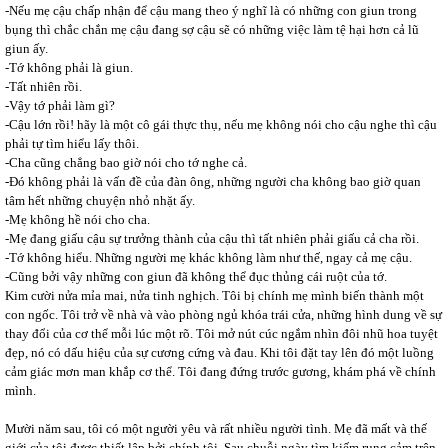
-Nếu mẹ cậu chấp nhận để cậu mang theo ý nghĩ là có những con giun trong
bụng thì chắc chắn mẹ cậu đang sợ cậu sẽ có những việc làm tệ hại hơn cả lũ
giun ấy.
-Tớ không phải là giun.
-Tất nhiên rồi.
-Vậy tớ phải làm gì?
-Cậu lớn rồi! hãy là một cô gái thực thụ, nếu mẹ không nói cho cậu nghe thì cậu
phải tự tìm hiểu lấy thôi.
-Cha cũng chẳng bao giờ nói cho tớ nghe cả.
-Đó không phải là vấn đề của đàn ông, những người cha không bao giờ quan
tâm hết những chuyện nhỏ nhặt ấy.
-Mẹ không hề nói cho cha.
-Mẹ đang giấu cậu sự trưởng thành của cậu thì tất nhiên phải giấu cả cha rồi.
-Tớ không hiểu. Những người mẹ khác không làm như thế, ngay cả mẹ cậu.
-Cũng bởi vậy những con giun đã không thể đục thủng cái ruột của tớ.
Kim cười nửa mỉa mai, nửa tinh nghịch. Tôi bị chính mẹ mình biến thành một
con ngốc. Tôi trở về nhà và vào phòng ngủ khóa trái cửa, những hình dung về sự
thay đổi của cơ thể mỗi lúc một rõ. Tôi mở nút cúc ngắm nhìn đôi nhũ hoa tuyệt
đẹp, nó có dấu hiệu của sự cương cứng và đau. Khi tôi đặt tay lên đó một luồng
cảm giác mơn man khắp cơ thể. Tôi đang đứng trước gương, khám phá về chính
mình.
Mười năm sau, tôi có một người yêu và rất nhiều người tình. Mẹ đã mất và thế
giới của tôi được thiết lập bởi chính tôi. Sau chuỗi ngày tìm kiếm rung cảm trên