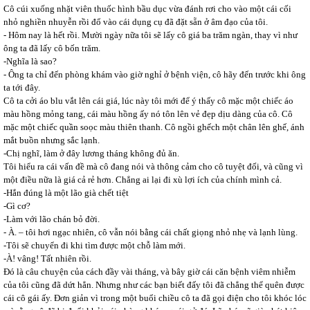
Cô cúi xuống nhặt viên thuốc hình bầu dục vừa đánh rơi cho vào một cái cối
nhỏ nghiền nhuyễn rồi đổ vào cái dụng cụ đã đặt sẵn ở âm đạo của tôi.
- Hôm nay là hết rồi. Mười ngày nữa tôi sẽ lấy cô giá ba trăm ngàn, thay vì như
ông ta đã lấy cô bốn trăm.
-Nghĩa là sao?
- Ông ta chỉ đến phòng khám vào giờ nghỉ ở bệnh viện, cô hãy đến trước khi ông
ta tới đây.
Cô ta cởi áo blu vắt lên cái giá, lúc này tôi mới để ý thấy cô mặc một chiếc áo
màu hồng mỏng tang, cái màu hồng ấy nó tôn lên vẻ đẹp dịu dàng của cô. Cô
mặc một chiếc quần soọc màu thiên thanh. Cô ngồi ghếch một chân lên ghế, ánh
mắt buồn nhưng sắc lạnh.
-Chị nghĩ, làm ở đây lương tháng không đủ ăn.
Tôi hiểu ra cái vấn đề mà cô đang nói và thông cảm cho cô tuyệt đối, và cũng vì
một điều nữa là giá cả rẻ hơn. Chẳng ai lại đi xù lợi ích của chính mình cả.
-Hắn đúng là một lão già chết tiệt
-Gì cơ?
-Làm với lão chán bỏ đời.
- À. – tôi hơi ngạc nhiên, cô vẫn nói bằng cái chất giọng nhỏ nhẹ và lạnh lùng.
-Tôi sẽ chuyển đi khi tìm được một chỗ làm mới.
-À! vâng! Tất nhiên rồi.
Đó là câu chuyện của cách đầy vài tháng, và bây giờ cái căn bệnh viêm nhiễm
của tôi cũng đã dứt hẳn. Nhưng như các bạn biết đấy tôi đã chẳng thể quên được
cái cô gái ấy. Đơn giản vì trong một buổi chiều cô ta đã gọi điện cho tôi khóc lóc