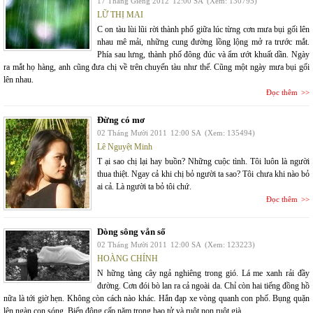
17 Tháng Giêng 2012
12:00 SA
(Xem: 130795)
LỮ THỊ MAI
C on tàu lùi lũi rời thành phố giữa lúc từng cơn mưa bụi gối lên
nhau mê mải, những cung đường lồng lộng mở ra trước mắt.
Phía sau lưng, thành phố đông đúc và ẩm ướt khuất dần. Ngày
ra mắt họ hàng, anh cũng đưa chị về trên chuyến tàu như thế. Cũng một ngày mưa bụi gối
lên nhau.
Đọc thêm
Đừng có mơ
02 Tháng Mười 2011
12:00 SA
(Xem: 135494)
Lê Nguyệt Minh
T ại sao chị lại hay buồn? Những cuộc tình. Tôi luôn là người
thua thiệt. Ngay cả khi chị bỏ người ta sao? Tôi chưa khi nào bỏ
ai cả. Là người ta bỏ tôi chứ.
Đọc thêm
Dòng sông vắn số
02 Tháng Mười 2011
12:00 SA
(Xem: 123223)
HOÀNG CHÍNH
N hững tàng cây ngả nghiêng trong gió. Lá me xanh rải đầy
đường. Cơn đói bò lan ra cả ngoài da. Chỉ còn hai tiếng đồng hồ
nữa là tới giờ hẹn. Không còn cách nào khác. Hắn đạp xe vòng quanh con phố. Bụng quặn
lên ngàn con sóng. Biển động cấp năm trong bao tử và ruột non ruột già.