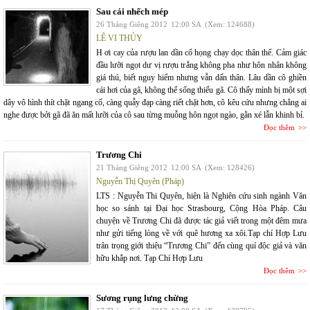
Sau cái nhếch mép
26 Tháng Giêng 2012
12:00 SA
(Xem: 124688)
LÊ VI THỦY
H ơi cay của rượu lan dần cổ họng chạy dọc thân thể. Cảm giác
đầu lưỡi ngọt dư vị rượu trắng không pha như hôn nhân không
giá thú, biết nguy hiểm nhưng vẫn dấn thân. Lâu dần cô ghiền
cái hơi của gã, không thể sống thiếu gã. Cô thấy mình bị một sợi
dây vô hình thít chặt ngang cổ, càng quẫy đạp càng riết chặt hơn, cô kêu cứu nhưng chẳng ai
nghe được bởi gã đã ăn mất lưỡi của cô sau từng muỗng hôn ngọt ngào, gằn xé lẫn khinh bỉ.
Đọc thêm
Trương Chi
21 Tháng Giêng 2012
12:00 SA
(Xem: 128426)
Nguyễn Thị Quyên (Pháp)
LTS : Nguyễn Thi Quyên, hiện là Nghiên cứu sinh ngành Văn
học so sánh tại Đại học Strasbourg, Cộng Hòa Pháp. Câu
chuyện về Trương Chi đã được tác giả viết trong một đêm mưa
như gửi tiếng lòng về với quê hương xa xôi.Tạp chí Hợp Lưu
trân trọng giới thiệu “Trương Chi” đến cùng quí độc giả và văn
hữu khắp nơi. Tạp Chí Hợp Lưu
Đọc thêm
Sương rụng lưng chừng