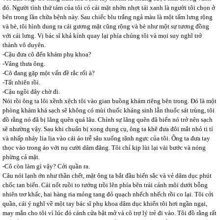
đó. Người tình thứ tám của tôi có cái mặt nhờn nhợt tái xanh là người tôi chọn ở
bên trong lần chữa bệnh này. Sau chiếc blu trắng ngả màu là một tấm lưng rộng
và bè, tôi hình dung ra cái gương mặt cũng rộng và bè như một sự tương đồng
với cái lưng. Vị bác sĩ khả kính quay lại phía chúng tôi và mọi suy nghĩ trở
thành vô duyên.
-Cậu đưa cô đến khám phụ khoa?
-Vâng thưa ông.
-Cô đang gặp một vấn đề rắc rối à?
-Tất nhiên rồi.
-Cậu ngồi đây chờ đi.
Nói rồi ông ta lôi xềnh xệch tôi vào gian buồng khám riêng bên trong. Đó là một
phòng khám khá sạch sẽ không có mùi thuốc kháng sinh lẫn thuốc sát trùng, tôi
đồ rằng nó đã bị lãng quên quá lâu. Chính sự lãng quên đã biến nó trở nên sạch
sẽ nhường vậy. Sau khi chuẩn bị xong dụng cụ, ông ta khẽ đưa đôi mắt nhỏ ti tí
và nhấp nháy lia lịa vào cái áo trễ sâu xuống rãnh ngực của tôi. Ông ta đưa tay
thọc vào trong áo với nụ cười dâm đãng. Tôi chỉ kịp lùi lại vài bước và nóng
phừng cả mặt.
-Cô còn làm gì vậy? Cởi quần ra.
Câu nói lạnh ớn như thần chết, mặt ông ta bắt đầu biến sắc và vẻ dâm dục phút
chốc tan biến. Cái nốt ruồi to tướng trồi lên phía bên trái cánh môi dưới bỗng
nhiên trơ khấc, hai hàng ria mỏng tang đỏ quạch nhếch nhếch rồi co lại. Tôi cởi
quần, cái ý nghĩ về một tay bác sĩ phụ khoa dâm dục khiến tôi hơi ngần ngại,
may mắn cho tôi vì lúc đó cánh cửa bật mở và cô trợ lý trẻ đi vào. Tôi đồ rằng rất