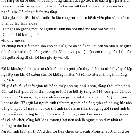
mà rằng cô đã bị đuổi khỏi cái phòng khám quái gở đó. Lão bác sĩ già phát hiện
ra cô rút thuốc trong phòng khám của lão và hớt tay trên bệnh nhân của lão
ngoài giờ. Cô cũng uất ức mà rằng.
-Lão già chết tiệt, thì số thuốc đó lão cũng rút ruột từ bệnh viện phụ sản chứ có
phải do lão làm ra đâu.
-Đúng! Lão giống một loại giun kí sinh mà hồi nhỏ mẹ hay nói với tôi.
-Giun à! Tôi không hiểu.
-Không sao cả.
Vì chẳng biết giải thích sao cho cô hiểu, tôi đã an ủi cô vài câu và hứa là sẽ giúp
đỡ cô tìm kiếm một công việc mới. Nhưng vì quá bận rộn với các người tình nên
tôi quên bẵng đi cái lời hứa gió ấy với cô.
Đó là khoảng thời gian tôi rất buồn khi người yêu duy nhất của tôi bỏ về quê lập
nghiệp sau khi đã cuỗm của tôi không ít tiền. Và tôi trở nên chán ngán những
người tình.
Vì quá rỗi rãi về thời gian tôi bỗng thấy nhớ mẹ nhiều hơn, đồng thời cũng nhớ
đến cái loại giun đã kí sinh trong ruột tôi từ hồi ấy tới giờ. Một con giun đã theo
tôi suốt mười năm, hay đã có nhiều con giun chết đi và nhiều những con giun
khác ra đời. Tôi giữ lại người tình thứ tám, người đàn ông giàu có nhưng lúc nào
cũng ốm yếu và nhợt nhạt. Cơ thể anh thiếu máu trầm trọng, người ta nói anh bị
hen suyễn và dị ứng trong mọi hoàn cảnh nhạy cảm. Lúc nào anh cũng nói với
tôi về cái chết, cũng bởi lòng thương hại nên anh là người tình duy nhất tôi
không muốn bỏ rơi.
Người tình thứ tám thường đèo tôi trên chiếc xe Ducati Monster 900, chúng tôi