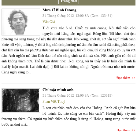
Trang cuối
Mưa Ở Bình Dương
31 Tháng Giêng 2012
12:00 SA
(Xem: 133481)
Văn Giá
T ôi chui vào ô tô. Chiếc xe mới coóng. Nội thất vẫn còn
nguyên mùi hăng hắc, ngai ngái. Bóng lộn. Tôi khen chủ tịch
phường mà sang trọng thế này thì dân được nhờ. Nói xong, chột dạ, sợ hắn nghĩ mình cạnh
khóe, tôi vội ự…hừm, ý tôi là ông chủ tịch phường mà ăn nên làm ra thì dân cũng phất theo,
chứ làm cán bộ địa phương thời nay mà nghèo quá, lúi xúi quá, thì cũng không có uy tín với
dân. Anh nghèo mà làm lãnh đạo thể nào cũng sinh ra tính xà xẻo. Nếu anh giầu có rồi thì
anh không tham nữa. Thế là dân được nhờ…Nói xong, tôi tự thấy cái lý luận của mình là
loại lý luận ma cô. Lại chột dạ.[...] Rồi lại im không nói gì. Ngoài trời mưa như trút nước.
Càng ngày càng to...
Đọc thêm
Chỉ một mình anh
31 Tháng Giêng 2012
12:00 SA
(Xem: 123619)
Phan Việt Thuỷ
L oan cởi nhẫn cưới đeo vào cho Hoàng. “Anh cố giữ làm bùa
hộ mệnh, lúc nào cũng có em bên cạnh”. Hoàng thấy vậy mà
thương vợ thêm. Có người vợ biết chăm sóc từng li từng tí. Hoàng rưng rưng nước mắt
bước ra khỏi nhà…
Đọc thêm