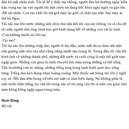
đàn bà mất nhân tính. Tôi sẽ để ý thấy mẹ chồng, người đàn bà thường ngày hiền
hậu vung tay tạt vào người tôi một chén trà đang bốc khói nghi ngút và gào lên.
-Đồ sát nhân. Con tao chết rồi mà giờ mày lại giết cả cháu tao nữa. Sao mày ác
thế hả Ngọc.
Tôi nấc run lên trước những ánh nhìn thù hằn kết tội của mẹ chồng, và cả cha đẻ
tôi nữa, người đàn ông chưa bao giờ hình dung hết về những con vật kí sinh.
-Con không muốn nó tồn tại.
-Tại sao?
Tôi lại nấc lên những chặp dài, người tê dại dần, nước mắt ứa ra chan ướt một
nửa gương mặt tròn trịa như vầng trăng mười sáu loang lổ. Trong đầu tôi vẩn lên
hình ảnh về những thành phố, những đất nước và cuối cùng là một thế giới tràn
ngập giun. Những con giun kí sinh chuyên hút máu trong những cơ thể sống.
Vẫn là những cơn ác mộng, những tiếng leng keng lạnh buốt quét dọc sống
lưng. Tiếng dao kéo đụng nhau loảng xoảng. Mùi thuốc sát trùng sộc lên ý nghĩ
cay xè. Nỗi đau đớn bung vỡ trên nét mặt co rúm biến dạng. Nó không phải là
một thiên thần trắng, họ vừa lôi trong sâu cổ tử cung của tôi ra một con giun nhỏ
màu hồng hồng ngập ngụa trong máu.
Hoài Băng
Hà nội