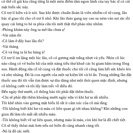
có thể cô gái kia cũng từng là một món điểm tâm ngon lành của tay bác sĩ có cái
mặt biến sắc này.
Cô trợ lí hiền và ít nói. Sau khi được chuẩn đoán là viên nhiễm cổ tử cung, lão
bác sĩ giao tôi cho cô trợ lí nhỏ. Khi lão tháo gang tay cao su ném vào sọt rác rồi
quay cái lưng to bè ra phía cửa tôi mới thật thở phào nhẹ nhõm.
-Phòng khám này ông ta mở lâu chưa ạ!
-Vài năm rồi
-Cô làm ở đây bao lâu rồi?
-Vài tháng
-Cô và ông ta là họ hàng à!
Cô trợ lí im lặng một lúc lâu, cô có gương mặt trắng nhợt và yểu. Nhìn cô lúc
nào cũng có vẻ buồn bã của một nàng tiểu thư khuê các bị giam hãm trong lồng
son. Hành động rửa cổ tử cung và đặt thuốc cho tôi cô cũng làm hết sức khéo léo
và nhẹ nhàng. Đó là con người của một sự kiệm lời và bí ẩn. Trong những lần đặt
thuốc sau đó tôi vẫn tìm được sự dịu dàng như một thói quen mặc định, nhưng
cô không cười và tôi lấy làm tiếc về điều đó.
Đến ngày thứ mười, cô thông báo tôi phải đặt thêm thuốc.
-Chị sẽ phải đặt thêm khoảng mười ngày nữa vì khí hư ra rất nhiều.
Tôi khẽ nhìn vào gương mặt biểu lộ rất ít cảm xúc của cô mà rằng:
-Tôi không biết khí hư và máu có liên quan gì tới nhau không? Khi những con
giun đã làm tôi mất rất nhiều máu.
-Tôi không biết về sự liên quan, nhưng máu là máu, còn khí hư là đồ chết tiệt.
Cô sẽ thấy thỏai mái hơn nếu nó biến đi càng nhanh càng tốt.
-Nó là đồ rác rưởi.