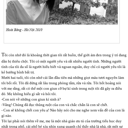
T
ôi còn nhớ đó là khoảng thời gian tôi rất buồn, thế giới ám đen trong ý trí đang
dần bị thiêu chột. Tôi có một người yêu và rất nhiều người tình. Những người
tình của tôi đa số là người hiểu biết và ngoan ngoãn, duy chỉ có người yêu tôi là
kẻ bướng bỉnh bất trị.
Mười hai tuổi, tôi còn nhớ cái lần đầu tiên mà những giọt máu tươi nguyên làm
tôi bối rối. Tôi đã đứng rất lâu trong phòng tắm, rửa và rửa. Tôi hốt hoảng nói
với mẹ rằng, rất có thể một con giun cỡ bự kí sinh trong ruột tôi đã gây ra điều
đó. Mẹ không hiểu gì sất và hỏi tôi.
-Con nói về những con giun kí sinh à?
-Vâng! Chúng đã đục thủng ruột của con và chắc chắn là con sẽ chết.
- Con sẽ không chết con yêu ạ! Nào hãy nói cho mẹ nghe xem vấn đề của con là
gì nào.
Tôi lại phải nói thêm về mẹ, mẹ là một nhà giáo ưu tú của trường tiểu học duy
nhất trong phố, cái phố bé xíu nhìn xung quanh chỉ thấy nhà là nhà, rặt một sự