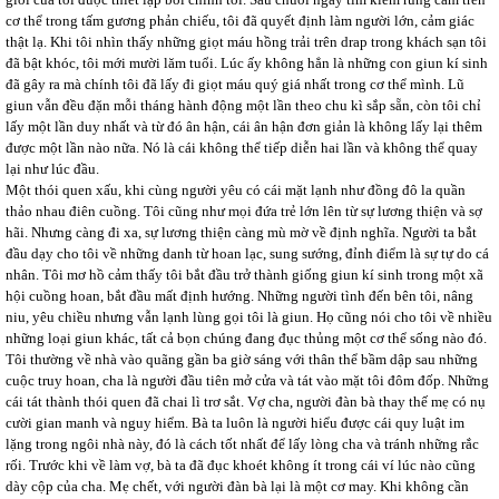
cơ thể trong tấm gương phản chiếu, tôi đã quyết định làm người lớn, cảm giác
thật lạ. Khi tôi nhìn thấy những giọt máu hồng trải trên drap trong khách sạn tôi
đã bật khóc, tôi mới mười lăm tuổi. Lúc ấy không hẳn là những con giun kí sinh
đã gây ra mà chính tôi đã lấy đi giọt máu quý giá nhất trong cơ thể mình. Lũ
giun vẫn đều đặn mỗi tháng hành động một lần theo chu kì sắp sẵn, còn tôi chỉ
lấy một lần duy nhất và từ đó ân hận, cái ân hận đơn giản là không lấy lại thêm
được một lần nào nữa. Nó là cái không thể tiếp diễn hai lần và không thể quay
lại như lúc đầu.
Một thói quen xấu, khi cùng người yêu có cái mặt lạnh như đồng đô la quần
thảo nhau điên cuồng. Tôi cũng như mọi đứa trẻ lớn lên từ sự lương thiện và sợ
hãi. Nhưng càng đi xa, sự lương thiện càng mù mờ về định nghĩa. Người ta bắt
đầu dạy cho tôi về những danh từ hoan lạc, sung sướng, đỉnh điểm là sự tự do cá
nhân. Tôi mơ hồ cảm thấy tôi bắt đầu trở thành giống giun kí sinh trong một xã
hội cuồng hoan, bắt đầu mất định hướng. Những người tình đến bên tôi, nâng
niu, yêu chiều nhưng vẫn lạnh lùng gọi tôi là giun. Họ cũng nói cho tôi về nhiều
những loại giun khác, tất cả bọn chúng đang đục thủng một cơ thể sống nào đó.
Tôi thường về nhà vào quãng gần ba giờ sáng với thân thể bầm dập sau những
cuộc truy hoan, cha là người đầu tiên mở cửa và tát vào mặt tôi đôm đốp. Những
cái tát thành thói quen đã chai lì trơ sắt. Vợ cha, người đàn bà thay thế mẹ có nụ
cười gian manh và nguy hiểm. Bà ta luôn là người hiểu được cái quy luật im
lặng trong ngôi nhà này, đó là cách tốt nhất để lấy lòng cha và tránh những rắc
rối. Trước khi về làm vợ, bà ta đã đục khoét không ít trong cái ví lúc nào cũng
dày cộp của cha. Mẹ chết, với người đàn bà lại là một cơ may. Khi không cần