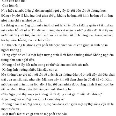
-Con còn nhỏ mà.
-Con lớn rồi!
Như hiểu ra một điều gì đó, mẹ nghĩ ngợi giây lát rồi bảo tôi về phòng học.
Đúng vậy, đó là khoảng thời gian tôi bị khủng hoảng, nỗi kinh hoàng về những
giọt máu chảy ra khỏi cơ thể.
Ba tháng sau, những giọt máu tươi roi rói lại chảy ướt cả đũng quần và tấm drap
màu sữa chỗ tôi nằm. Tôi đã hét toáng lên khi nhận ra những điều đó. Khi ấy mẹ
mới thật để ý tới tôi, lần này mẹ đi mua cho tôi một bịch băng màu trắng và bảo
tôi bịt vào chỗ đó, máu sẽ hết chảy.
-Có thật chúng ta không cần phải tới bệnh viện và lôi con giun kí sinh đó ra
ngoài không ạ!
-Đúng vậy! đó chỉ là một hiện tượng sinh lí rất bình thường thôi! Không nghiêm
trọng như con nghĩ đâu.
-Nhưng nó sẽ lấy hết máu trong cơ thể và làm con kiệt sức mất.
-Không ảnh hưởng nhiều lắm đâu con ạ.
Mẹ không bao giờ nói với tôi về việc tất cả những đứa trẻ ở tuổi dậy thì đều phải
trải qua sự mất máu như vậy. Mãi sau này khi tôi đem chuyện đó đi kể với Kim,
một bạn gái thân trong lớp, đó là lúc tôi cảm nhận được rằng mình là một con bé
rất can đảm. Kim nhìn tôi bằng ánh mắt thương hại.
-Này Ngọc, có thật mẹ cậu không hề đả động chút gì tới việc đó không?
-Cậu đang nói những con giun kí sinh đấy à?
-Không phải là những con giun, mẹ cậu đang che giấu một sự thật rằng cậu đã là
một thiếu nữ.
-Một thiếu nữ thì có gì xấu để mẹ phải che dấu.