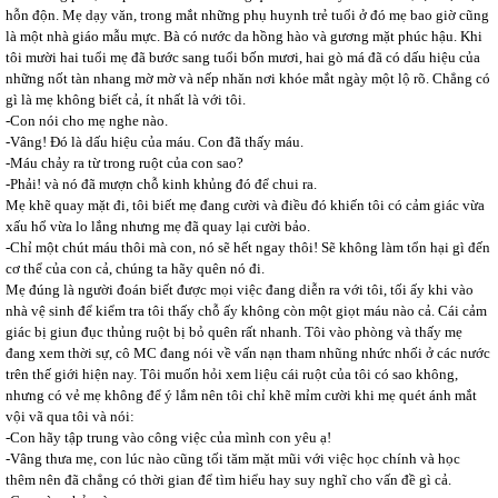
hỗn độn. Mẹ dạy văn, trong mắt những phụ huynh trẻ tuổi ở đó mẹ bao giờ cũng
là một nhà giáo mẫu mực. Bà có nước da hồng hào và gương mặt phúc hậu. Khi
tôi mười hai tuổi mẹ đã bước sang tuổi bốn mươi, hai gò má đã có dấu hiệu của
những nốt tàn nhang mờ mờ và nếp nhăn nơi khóe mắt ngày một lộ rõ. Chẳng có
gì là mẹ không biết cả, ít nhất là với tôi.
-Con nói cho mẹ nghe nào.
-Vâng! Đó là dấu hiệu của máu. Con đã thấy máu.
-Máu chảy ra từ trong ruột của con sao?
-Phải! và nó đã mượn chỗ kinh khủng đó để chui ra.
Mẹ khẽ quay mặt đi, tôi biết mẹ đang cười và điều đó khiến tôi có cảm giác vừa
xấu hổ vừa lo lắng nhưng mẹ đã quay lại cười bảo.
-Chỉ một chút máu thôi mà con, nó sẽ hết ngay thôi! Sẽ không làm tổn hại gì đến
cơ thể của con cả, chúng ta hãy quên nó đi.
Mẹ đúng là người đoán biết được mọi việc đang diễn ra với tôi, tối ấy khi vào
nhà vệ sinh để kiểm tra tôi thấy chỗ ấy không còn một giọt máu nào cả. Cái cảm
giác bị giun đục thủng ruột bị bỏ quên rất nhanh. Tôi vào phòng và thấy mẹ
đang xem thời sự, cô MC đang nói về vấn nạn tham nhũng nhức nhối ở các nước
trên thế giới hiện nay. Tôi muốn hỏi xem liệu cái ruột của tôi có sao không,
nhưng có vẻ mẹ không để ý lắm nên tôi chỉ khẽ mỉm cười khi mẹ quét ánh mắt
vội vã qua tôi và nói:
-Con hãy tập trung vào công việc của mình con yêu ạ!
-Vâng thưa mẹ, con lúc nào cũng tối tăm mặt mũi với việc học chính và học
thêm nên đã chẳng có thời gian để tìm hiểu hay suy nghĩ cho vấn đề gì cả.