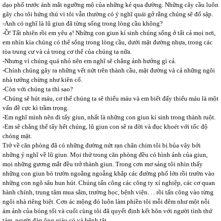
dạo phố trước ánh mắt ngưỡng mộ của những kẻ qua đường. Những cây cầu luôn
gây cho tôi hứng thú vì tôi vẫn thường có ý nghĩ quái gở rằng chúng sẽ đổ sập.
-Anh có nghĩ là lũ giun đã từng sống trong lòng cầu không?
-Ồ! Tất nhiên rồi em yêu ạ! Những con giun kí sinh chúng sống ở tất cả mọi nơi,
em nhìn kìa chúng có thể sống trong lòng cầu, dưới mặt đường nhựa, trong các
tòa trung cư và cả trong cơ thể của chúng ta nữa.
-Nhưng vì chúng quá nhỏ nên em nghĩ sẽ chẳng ảnh hưởng gì cả.
-Chính chúng gây ra những vết nứt trên thành cầu, mặt đường và cả những ngôi
nhà tưởng chừng như kiên cố.
-Còn với chúng ta thì sao?
-Chúng sẽ hút máu, cơ thể chúng ta sẽ thiếu máu và em biết đấy thiếu máu là một
vấn đề cực kì trầm trọng.
-Em nghĩ mình nên đi tẩy giun, nhất là những con giun kí sinh trong thành ruột.
-Em sẽ chẳng thể tẩy hết chúng, lũ giun con sẽ ra đời và đục khoét với tốc độ
chóng mặt.
Trở về căn phòng đã có những đường nứt rạn chân chim tôi bị bủa vây bởi
những ý nghĩ về lũ giun. Mọi thứ trong căn phòng đều có hình ảnh của giun,
mọi những gương mắt đều trở thành giun. Trong cơn mơ sảng tôi nhìn thấy
những con giun bò trườn ngoằng ngoẵng khắp các đường phố lớn rồi trườn vào
những con ngõ sâu hun hút. Chúng tấn công các công ty xí nghiệp, các cơ quan
hành chính, trung tâm mua sắm, trường học, bệnh viện. . . rồi tấn công vào từng
ngôi nhà riêng biệt. Cơn ác mộng đó luôn làm phiền tôi mỗi đêm như một nỗi
ám ảnh của bóng tối và cuối cùng tôi đã quyết định kết hôn với người tình thứ
tám, người đàn ông giàu có và bệnh tật.