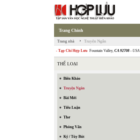
Trang Chính
›
Trang nhà
Truyện Ngắn
- Tạp Chí Hợp Lưu
Fountain Valley,
CA 92708
- USA
THỂ LOẠI
Biên Khảo
Truyện Ngắn
Bài Mới
Tiểu Luận
Thơ
Phỏng Vấn
Ký / Tùy Bút