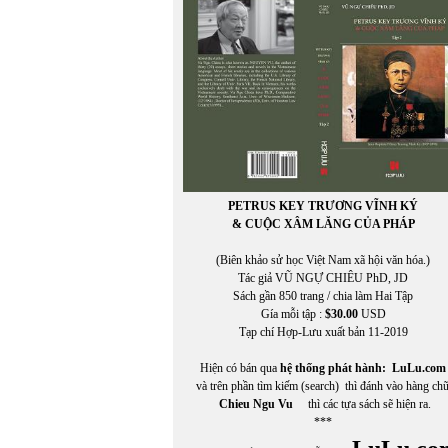
PETRUS KEY TRƯƠNG VĨNH KÝ
& CUỘC XÂM LĂNG CỦA PHÁP
(Biên khảo sử học Việt Nam xã hội văn hóa.)
Tác giả VŨ NGỰ CHIÊU PhD, JD
Sách gần 850 trang / chia làm Hai Tập
Gía mỗi tập :
$30.00
USD
Tạp chí Hợp-Lưu xuất bản 11-2019
Hiện có bán qua
hệ thống phát hành:
LuLu.com
và trên phần tìm kiếm (search) thì đánh vào hàng ch
Chieu Ngu Vu
thì các tựa sách sẽ hiện ra.
***