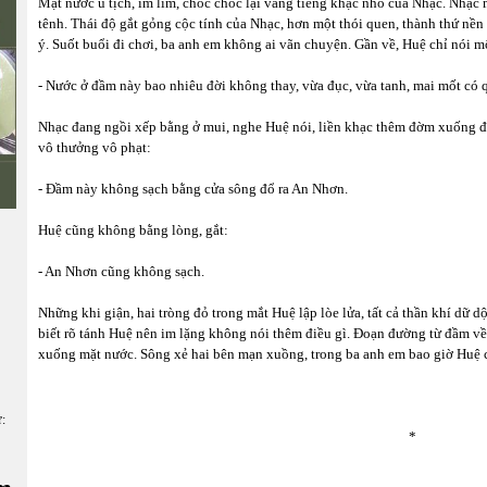
Mặt nước u tịch, im lìm, chốc chốc lại vang tiếng khạc nhổ của Nhạc. Nhạc
tênh. Thái độ gắt gỏng cộc tính của Nhạc, hơn một thói quen, thành thứ n
ý. Suốt buổi đi chơi, ba anh em không ai vãn chuyện. Gần về, Huệ chỉ nói m
- Nước ở đầm này bao nhiêu đời không thay, vừa đục, vừa tanh, mai mốt có q
Nhạc đang ngồi xếp bằng ở mui, nghe Huệ nói, liền khạc thêm đờm xuống đ
vô thưởng vô phạt:
- Đầm này không sạch bằng cửa sông đổ ra An Nhơn.
Huệ cũng không bằng lòng, gắt:
- An Nhơn cũng không sạch.
Những khi giận, hai tròng đỏ trong mắt Huệ lập lòe lửa, tất cả thần khí dữ dộ
biết rõ tánh Huệ nên im lặng không nói thêm điều gì. Đoạn đường từ đầm về
xuống mặt nước. Sông xẻ hai bên mạn xuồng, trong ba anh em bao giờ Huệ c
ữ:
*