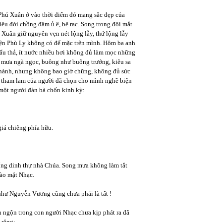
. Phú Xuân ở vào thời điểm đó mang sắc đẹp của
êu đời chồng đâm ủ ê, bệ rạc. Song trong đôi mắt
Xuân giữ nguyên vẹn nét lộng lẫy, thứ lộng lẫy
yện Phù Ly không có để mặc trên mình. Hôm ba anh
ẩu thả, ít nước nhiều hơi không đủ làm mọc những
 mưa ngà ngọc, buông như buông trướng, kiêu sa
thành, nhưng không bao giờ chững, không đủ sức
ất tham lam của người đã chọn cho mình nghề biện
a một người đàn bà chốn kinh kỳ:
giá chiêng phía hữu.
uống dinh thự nhà Chúa. Song mưa không làm tắt
vào mặt Nhạc.
hư Nguyễn Vương cũng chưa phải là tất !
n ngộn trong con người Nhạc chưa kịp phát ra đã
 răng: