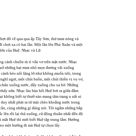
 chợt đổ về qua qua ấp Tây Sơn, thứ mưa nóng và
i chơi xa có hai lần. Một lần lên Phú Xuân và một
 lớn của Huệ: Nhạc và Lữ.
g cánh chuồn rù rì vẩn vơ trên mặt nước. Nhạc
c quở những hạt mưa nhỏ mọn đương vãi xuống
 cánh bèo nổi lặng lờ như không muốn trôi, trong
nghĩ ngợi, một chút buồn, một chút thiền vị vu vơ,
m chân xuống nước, đẩy xuồng cho xa bờ. Những
 thấy nữa. Nhạc làu bàu hối Huệ bơi ra giữa đầm.
i không biết tự thưở nào mang tâm trạng u uất ui
 duy nhất phát ra từ mái chèo khoắng nước trong
 cần, cùng những gì đáng nói. Tôi ngắm những bắp
c lên rồi lại thả xuống, cử động thuần nhất đến độ
 mắt Huệ thì mới biết Huệ tập trung lắm. Hướng
heo một hướng đi mà Huệ tự chọn lấy.