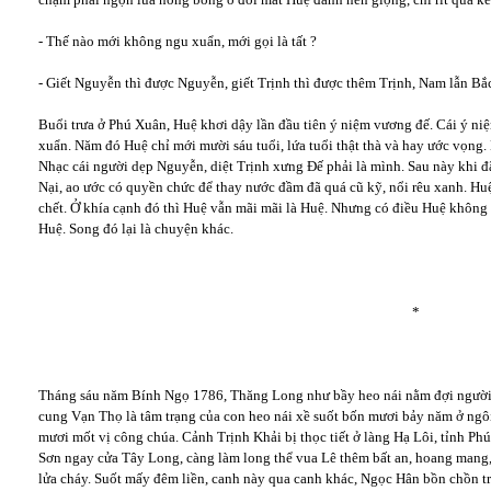
- Thế nào mới không ngu xuẩn, mới gọi là tất ?
- Giết Nguyễn thì được Nguyễn, giết Trịnh thì được thêm Trịnh, Nam lẫn Bắc
Buổi trưa ở Phú Xuân, Huệ khơi dậy lần đầu tiên ý niệm vương đế. Cái ý ni
xuẩn. Năm đó Huệ chỉ mới mười sáu tuổi, lứa tuổi thật thà và hay ước vọng.
Nhạc cái người dẹp Nguyễn, diệt Trịnh xưng Đế phải là mình. Sau này khi 
Nại, ao ước có quyền chức để thay nước đầm đã quá cũ kỹ, nổi rêu xanh. Huệ
chết. Ở khía cạnh đó thì Huệ vẫn mãi mãi là Huệ. Nhưng có điều Huệ không
Huệ. Song đó lại là chuyện khác.
*
Tháng sáu năm Bính Ngọ 1786, Thăng Long như bầy heo nái nằm đợi người t
cung Vạn Thọ là tâm trạng của con heo nái xề suốt bốn mươi bảy năm ở ngôi,
mươi mốt vị công chúa. Cảnh Trịnh Khải bị thọc tiết ở làng Hạ Lôi, tỉnh Phú
Sơn ngay cửa Tây Long, càng làm long thể vua Lê thêm bất an, hoang mang
lửa cháy. Suốt mấy đêm liền, canh này qua canh khác, Ngọc Hân bồn chồn tr