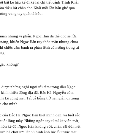
bắt kẻ hầu kể đi kể lại chi tiết cảnh Trịnh Khải
ảm điều lót chân cho Khải mỗi lần hắn ghé qua
ường vung tay quát tả hữu:
 màn nhung vì phẫn. Ngọc Hân đã thề độc sẽ rửa
y nàng, khiến Ngọc Hân tuy thỏa mãn nhưng chưa
khi chiếc cằm bạnh ra phán lệnh còn sống trong trí
ng :
 gào không?
 được những nghĩ ngợi rối rắm trong đầu Ngọc
m kinh thiên động địa đất Bắc Hà. Nguyễn còn,
hì Lê cũng mạt. Tất cả bỗng trở nên giản dị trong
áo cho mình.
 của Bắc Hà. Ngọc Hân biết mình đẹp, và biết sắc
huốt lông mày. Những ngón tay tỉ mỉ kẻ viền mắt,
 hồn kẻ đó. Ngọc Hân không vội, chậm rãi dồn hết
ời bà chợt rợn lên vì hình ảnh lúc ấy trước mặt,