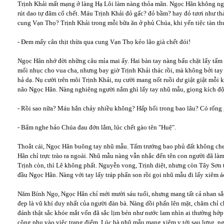
Trịnh Khải mất mạng ở làng Hạ Lôi làm nàng thỏa mãn. Ngọc Hân không ngớt 
rút dao tự đâm cổ chết. Máu Trịnh Khải đỏ gấc? đỏ bầm? hay đỏ tươi như th
cung Vạn Thọ? Trịnh Khải trong mỗi bữa ăn ở phủ Chúa, khi yến tiệc tàn th
- Đem mấy cân thịt thừa qua cung Vạn Thọ kẻo lão già chết đói!
Ngọc Hân nhớ đời những câu mỉa mai ấy. Hai bàn tay nàng bấu chặt lấy tấm
mối nhục cho vua cha, nhưng bay giờ Trịnh Khải thác rồi, mà không bởi ta
hả dạ. Nụ cười trên môi Trịnh Khải, nụ cười mang nốt ruồi dư giật giật mỗi 
não Ngọc Hân. Nàng nghiêng người nắm ghì lấy tay nhũ mẫu, giọng kích độ
- Rồi sao nữa? Máu hắn chảy nhiều không? Hấp hối trong bao lâu? Có rống
- Bẩm nghe bảo Chúa đau đớn lắm, lúc chết gào tên "Huệ".
Thoắt cái, Ngọc Hân buông tay nhũ mẫu. Tấm trướng bao phủ đất không che
Hân chỉ trực trào ra ngoài. Nhũ mẫu nàng vẫn nhắc đến tên con người đã là
Trịnh còn, thì Lê không phất. Nguyễn vong, Trịnh diệt, nhưng còn Tây Sơn t
đầu Ngọc Hân. Nàng với tay lấy tráp phấn son rồi gọi nhũ mẫu đi lấy xiêm 
Năm Bính Ngọ, Ngọc Hân chỉ mới mười sáu tuổi, nhưng mang tất cả nhan sắc
đẹp là vũ khí duy nhất của người đàn bà. Nàng dồi phấn lên mặt, chăm chỉ c
đánh thật sắc khóe mắt vốn đã sắc lịm bén như nước lam nhìn ai thường hớp
công phu vào việc trang điểm. Lúc bà nhũ mẫu mang xiêm y tới sau lưng, ngư