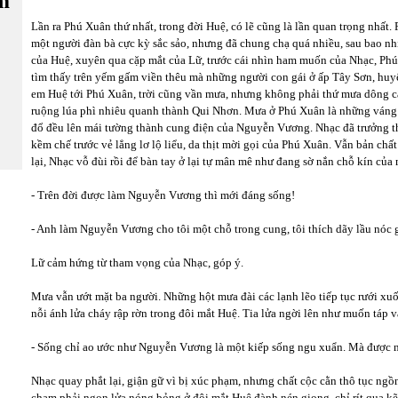
m
Lần ra Phú Xuân thứ nhất, trong đời Huệ, có lẽ cũng là lần quan trọng nhất
một người đàn bà cực kỳ sắc sảo, nhưng đã chung chạ quá nhiều, sau bao nhi
của Huệ, xuyên qua cặp mắt của Lữ, trước cái nhìn ham muốn của Nhạc, Phú 
tìm thấy trên yếm gấm viền thêu mà những người con gái ở ấp Tây Sơn, hu
em Huệ tới Phú Xuân, trời cũng vần mưa, nhưng không phải thứ mưa dông c
ruộng lúa phì nhiêu quanh thành Qui Nhơn. Mưa ở Phú Xuân là những váng
đổ đều lên mái tường thành cung điện của Nguyễn Vương. Nhạc đã trưởng 
kềm chế trước vẻ lẳng lơ lộ liểu, da thịt mời gọi của Phú Xuân. Vẫn bản ch
lại, Nhạc vỗ đùi rồi để bàn tay ở lại tự mân mê như đang sờ nắn chỗ kín củ
- Trên đời được làm Nguyễn Vương thì mới đáng sống!
- Anh làm Nguyễn Vương cho tôi một chỗ trong cung, tôi thích dãy lầu nóc 
Lữ cảm hứng từ tham vọng của Nhạc, góp ý.
Mưa vẫn ướt mặt ba người. Những hột mưa đài các lạnh lẽo tiếp tục rưới x
nỗi ánh lửa cháy rập rờn trong đôi mắt Huệ. Tia lửa ngời lên như muốn táp 
- Sống chỉ ao ước như Nguyễn Vương là một kiếp sống ngu xuẩn. Mà được n
Nhạc quay phắt lại, giận gữ vì bị xúc phạm, nhưng chất cộc cằn thô tục ngồ
chạm phải ngọn lửa nóng bỏng ở đôi mắt Huệ đành nén giọng, chỉ rít qua kẽ