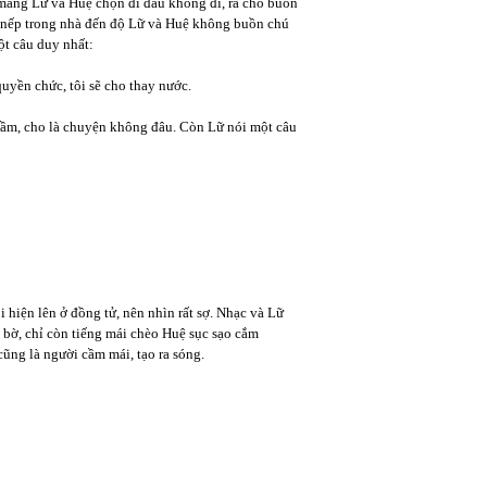
 mắng Lữ và Huệ chọn đi đâu không đi, ra chỗ buồn
ền nếp trong nhà đến độ Lữ và Huệ không buồn chú
ột câu duy nhất:
uyền chức, tôi sẽ cho thay nước.
ầm, cho là chuyện không đâu. Còn Lữ nói một câu
i hiện lên ở đồng tử, nên nhìn rất sợ. Nhạc và Lữ
 bờ, chỉ còn tiếng mái chèo Huệ sục sạo cắm
ũng là người cầm mái, tạo ra sóng.