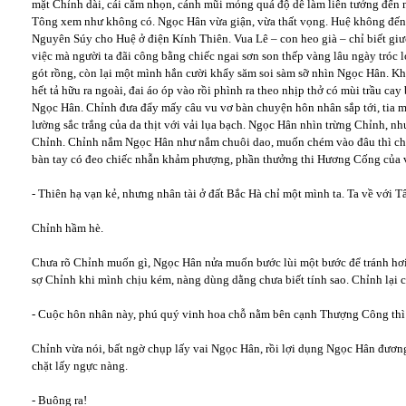
mặt Chỉnh dài, cái cằm nhọn, cánh mũi mỏng quá độ dễ làm liên tưởng đến
Tông xem như không có. Ngọc Hân vừa giận, vừa thất vọng. Huệ không đến,
Nguyên Súy cho Huệ ở điện Kính Thiên. Vua Lê – con heo già – chỉ biết giươ
việc mà người ta đãi công bằng chiếc ngai sơn son thếp vàng lâu ngày tróc 
gót rồng, còn lại một mình hắn cười khẩy săm soi sàm sỡ nhìn Ngọc Hân. K
hết tả hữu ra ngoài, đai áo óp vào rồi phình ra theo nhịp thở có mùi trầu c
Ngọc Hân. Chỉnh đưa đẩy mấy câu vu vơ bàn chuyện hôn nhân sắp tới, tia m
lường sắc trắng của da thịt với vải lụa bạch. Ngọc Hân nhìn trừng Chỉnh, n
Chỉnh. Chỉnh nắm Ngọc Hân như nắm chuôi dao, muốn chém vào đâu thì ch
bàn tay có đeo chiếc nhẫn khảm phượng, phần thưởng thi Hương Cống của 
- Thiên hạ vạn kẻ, nhưng nhân tài ở đất Bắc Hà chỉ một mình ta. Ta về với T
Chỉnh hầm hè.
Chưa rõ Chỉnh muốn gì, Ngọc Hân nửa muốn bước lùi một bước để tránh hơi 
sợ Chỉnh khi mình chịu kém, nàng dùng dằng chưa biết tính sao. Chỉnh lại c
- Cuộc hôn nhân này, phú quý vinh hoa chỗ nằm bên cạnh Thượng Công thì 
Chỉnh vừa nói, bất ngờ chụp lấy vai Ngọc Hân, rồi lợi dụng Ngọc Hân đương
chặt lấy ngực nàng.
- Buông ra!