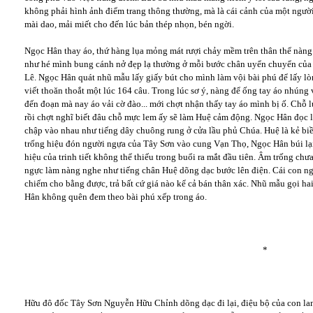
không phải hình ảnh điểm trang thông thường, mà là cái cảnh của một ngườ
mài dao, mải miết cho đến lúc bản thép nhọn, bén ngời.
Ngọc Hân thay áo, thứ hàng lụa mỏng mát rượi chảy mềm trên thân thể nàng
như hé mình bung cánh nở đẹp lạ thường ở mỗi bước chân uyển chuyển củ
Lê. Ngọc Hân quát nhũ mẫu lấy giấy bút cho mình làm vội bài phú để lấy 
viết thoăn thoắt một lúc 164 câu. Trong lúc sơ ý, nàng để ống tay áo nhúng
đến đoạn mà nay áo vải cờ đào... mới chợt nhận thấy tay áo mình bị ố. Chỗ 
rồi chợt nghĩ biết đâu chỗ mực lem ấy sẽ làm Huệ cảm động. Ngọc Hân đọc lạ
chập vào nhau như tiếng dây chuông rung ở cửa lầu phủ Chúa. Huệ là kẻ biề
trống hiệu đón người ngựa của Tây Sơn vào cung Vạn Thọ, Ngọc Hân búi lại 
hiệu của trinh tiết không thể thiếu trong buổi ra mắt đầu tiên. Âm trống chư
ngực làm nàng nghe như tiếng chân Huệ dõng dạc bước lên điện. Cái con 
chiếm cho bằng được, trả bất cứ giá nào kể cả bán thân xác. Nhũ mẫu gọi ha
Hân không quên đem theo bài phú xếp trong áo.
*
Hữu đô đốc Tây Sơn Nguyễn Hữu Chỉnh dõng dạc đi lại, điệu bộ của con la