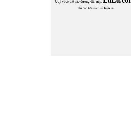
LuLu.co
Quý vị có thể vào đường dẫn này:
thì các tựa sách sẽ hiện ra.