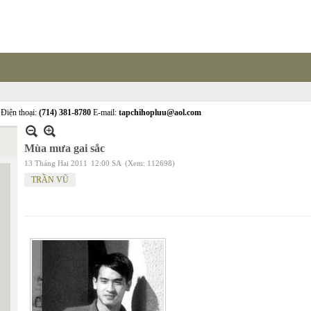
Điện thoại:
(714) 381-8780
E-mail:
tapchihopluu@aol.com
Mùa mưa gai sắc
13 Tháng Hai 2011
12:00 SA
(Xem: 112698)
TRẦN VŨ