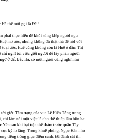
 Hà thế mới gọi là Đế !
ệm phải thực hiện để khỏi sống kiếp người ngu
 Huệ mơ ước, nhưng không đủ thật thà để nói với
đã toại ước, Huệ cũng không còn là Huệ ở đầm Thị
 chỉ nghĩ tới việc giết người để lấy phần người
 ngờ ở đất Bắc Hà, có một người cũng nghĩ như
ới giết. Tâm trạng của vua Lê Hiển Tông trong
 chỉ làm nổi một việc là cho thê thiếp lâm bồn hai
c Yên sau khi bại trận thê thảm trước quân Tây
, cực kỳ lo lắng. Trong khuê phòng, Ngọc Hân như
ong tiếng trống giục điểm canh. Đã đành cái tin