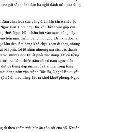
i con gái sắp thành đàn bà ngồi đánh mắt như đang
. Dăm cánh hoa cúc vàng điểm lăn tăn ở chéo áo
a Ngọc Hân. Hôm nay Huệ và Chỉnh vào gặp vua
lòng Huệ. Ngọc Hân chấm bút vào mực, nóng nảy
 vào liễn mực thấm loang một góc. Đến khi đọc lại
lụa lấm đen làm nàng khó chịu, toan đi thay, nhưng
i bài phú, lời lẽ nhún nhường mà sắc, các thanh
n võ, nhưng đọc thì ắt phải xúc động. Đã có tiếng
tóc, tra thêm chiếc trâm cài có nạm ngọc, dấu
a dứt và tiếng đập mạnh của trái tim trong lồng
người đang nắm vận mệnh Bắc Hà, Ngọc Hân quyết
i tỳ nữ đi theo nàng, lúc ra khỏi khuê phòng, Ngọc
ng đi theo chấm mút bữa ăn còn sót của hổ. Khuôn