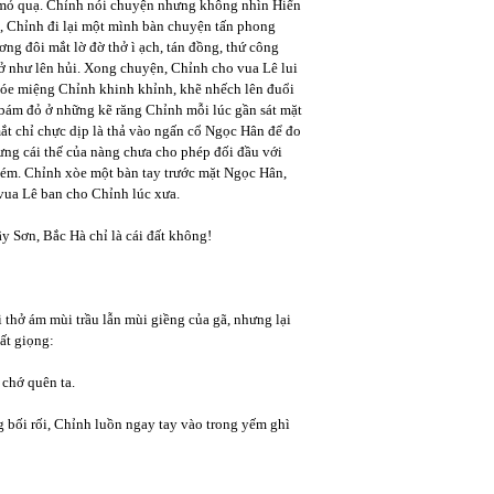
 mỏ quạ. Chỉnh nói chuyện nhưng không nhìn Hiển
 Chỉnh đi lại một mình bàn chuyện tấn phong
ng đôi mắt lờ đờ thở ì ạch, tán đồng, thứ công
lở như lên hủi. Xong chuyện, Chỉnh cho vua Lê lui
hóe miệng Chỉnh khinh khỉnh, khẽ nhếch lên đuổi
ay bám đỏ ở những kẽ răng Chỉnh mỗi lúc gần sát mặt
ắt chỉ chực dịp là thả vào ngấn cổ Ngọc Hân để đo
hưng cái thế của nàng chưa cho phép đối đầu với
ém. Chỉnh xòe một bàn tay trước mặt Ngọc Hân,
vua Lê ban cho Chỉnh lúc xưa.
ây Sơn, Bắc Hà chỉ là cái đất không!
thở ám mùi trầu lẫn mùi giềng của gã, nhưng lại
ất giọng:
chớ quên ta.
 bối rối, Chỉnh luồn ngay tay vào trong yếm ghì