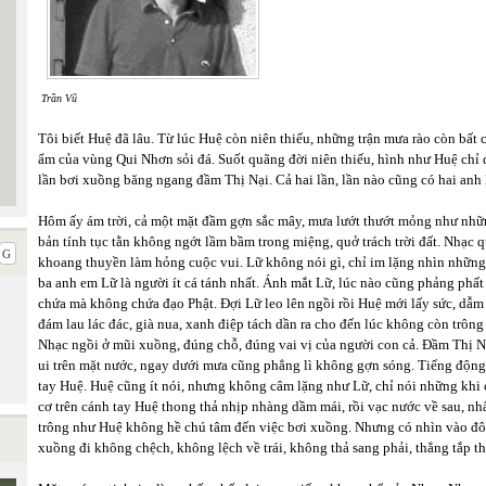
Trần Vũ
Tôi biết Huệ đã lâu. Từ lúc Huệ còn niên thiếu, những trận mưa rào còn bất
ẩm của vùng Qui Nhơn sỏi đá. Suốt quãng đời niên thiếu, hình như Huệ chỉ đ
lần bơi xuồng băng ngang đầm Thị Nại. Cả hai lần, lần nào cũng có hai anh
Hôm ấy ám trời, cả một mặt đầm gợn sắc mây, mưa lướt thướt mỏng như nhữn
bản tính tục tằn không ngớt lầm bầm trong miệng, quở trách trời đất. Nhạ
khoang thuyền làm hỏng cuộc vui. Lữ không nói gì, chỉ im lặng nhìn những
ba anh em Lữ là người ít cá tánh nhất. Ánh mắt Lữ, lúc nào cũng phảng phất 
chứa mà không chứa đạo Phật. Đợi Lữ leo lên ngồi rồi Huệ mới lấy sức, dẫ
đám lau lác đác, già nua, xanh điệp tách dần ra cho đến lúc không còn trông
Nhạc ngồi ở mũi xuồng, đúng chỗ, đúng vai vị của người con cả. Đầm Thị Nạ
ui trên mặt nước, ngay dưới mưa cũng phẳng lì không gợn sóng. Tiếng động
tay Huệ. Huệ cũng ít nói, nhưng không câm lặng như Lữ, chỉ nói những khi
cơ trên cánh tay Huệ thong thả nhịp nhàng dầm mái, rồi vạc nước về sau, nhấ
trông như Huệ không hề chú tâm đến việc bơi xuồng. Nhưng có nhìn vào đôi
xuồng đi không chệch, không lệch về trái, không thả sang phải, thẳng tắp t