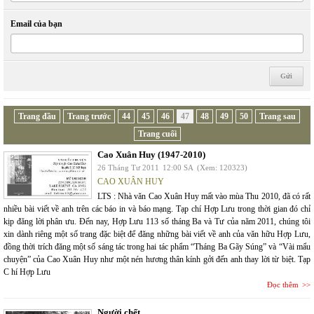
Email của bạn
Trang đầu
Trang trước
44
45
46
47
48
49
50
Trang sau
Trang cuối
Cao Xuân Huy (1947-2010)
26 Tháng Tư 2011
12:00 SA
(Xem: 120323)
CAO XUÂN HUY
LTS : Nhà văn Cao Xuân Huy mất vào mùa Thu 2010, đã có rất
nhiều bài viết về anh trên các báo in và báo mạng. Tạp chí Hợp Lưu trong thời gian đó chỉ
kịp đăng lời phân ưu. Đến nay, Hợp Lưu 113 số tháng Ba và Tư của năm 2011, chúng tôi
xin dành riêng một số trang đặc biệt để đăng những bài viết về anh của văn hữu Hợp Lưu,
đồng thời trích đăng một số sáng tác trong hai tác phẩm “Tháng Ba Gãy Súng” và “Vài mẩu
chuyện” của Cao Xuân Huy như một nén hương thân kính gởi đến anh thay lời từ biệt. Tạp
C hí Hợp Lưu
Đọc thêm
Người chết