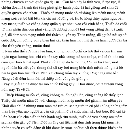
những chuyện xa vời quốc gia đại sự... Còn bên này là tình yêu, là rạo rực, là
chiếm đoạt, là tranh thủ từng phút giây hạnh phúc, là hai giống trời sinh để
quyền quyện vào nhau... Thiếp đã mong nước hồ cứ dâng lên mênh mang mênh
mang xoá vết bờ bãi bên kia cắt mất đường về. Hoặc hồng thủy ngùn ngụt bên
này mang thiếp và chàng đang quắn quýt nhau vào cõi vĩnh hằng. Thiếp đã chối
từ thân phận đứa con phải vâng lời dưỡng phụ, đã bứt vòng xiềng đàn bà xuất
giá, đã đem sinh mạng mình thử thách quyền uy Thừa tướng, đã gạt bỏ nỗi sợ hãi
cuộc đời, chỉ với hy vọng biến hai xác thân làm một thịt da, và làm người đàn bà
cho tình yêu chàng, muôn thuở...
... Nằm như thế với nhau lâu lắm, không một lời, chỉ có hơi thở và con tim mà
ngào ngạt hương hoa, chỉ có bàn tay nhà tướng mà sao tơ lụa, chỉ có thịt da mà
cảm giác bao la bát ngát. Phút chốc thiếp đã là một người đàn bà khác, một
người đàn bà biết yêu, thong thả sãi tay bơi trong biển tình mênh mông mà bờ
bãi là giới hạn lúc trở về. Nên khi chàng luồn tay xuống lưng nâng nhẹ bảo
Nàng về đi đêm lạnh rồi, thì thiếp chới với giữa giòng...
- Vậy là giải thích được tại sao chiếc kiềng gãy... Thôi được, coi như tạm xong
hôm nay. Ta về đi.
... Thiếp không muốn về, cũng không muốn ngồi lên, cũng chẳng hề thấy lạnh.
Thiếp chỉ muốn nằm đó, với chàng, muôn kiếp muôn đời gặm nhấm niềm yêu.
Khởi đầu chỉ là những mưu toan mà trời ơi, sao người ta cứ phải dùng những tấm
thân liễu yếu, sao người ta vẫn cứ phải nhờ vả chút nhan sắc bọt bèo. Rồi cái kế
liên hoàn của cha biến thành hạnh ngộ tim mình, thiếp đã yêu chàng âm thầm
sau lần đầu gặp gỡ. Nên từ đó những cái liếc mắt đưa tình trong khi múa hát,
những uyển chuyển dáng đi khi dâng ly rượu, những cái thẹn thùng khép nép