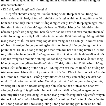
trai trẻ. Tay áo quẹt mồ hôi, vị trưởng nhóm âu yếm vỗ nhè nhẹ vào vai người
đàn bà trách đùa :
- Khó thế, mãi đến giờ mới cho gặp!
... Thiếp vẫn chờ đợi chàng mà! Và rồi chàng sẽ đặt thiếp nằm đâu trong cõi
mênh mông nhân loại, chàng có ngồi bên cạnh ngắm nhìn ngấu nghiến như đêm
hôm nào kéo thiếp lên từ nước? Bỗng dưng có cái gì khiến thiếp ngần ngại, một
linh tính không vui cho những cuộc hẹn hò. Thiếp chẳng còn nhìn thấy mình
nằm trên phiến đá phẳng phiu bên hồ đêm nào như trái đất mầu mỡ phì nhiêu để
chiếc áo mỏng tanh mây khói dính sát vào người, lồ lộ dưới trăng những núi đồi
mang mang tội lỗi. Và bên trong lớp da mịn màng đàn bà-con gái, dưới cái nhìn
nổi lửa mặt trời, những ngọn núi ngàn năm còn im ngủ bỗng ngùn ngụt nhả ra
phún thạch. Hai tay buông thõng phó mặc trần đời, hai đùi hững hờ tiêu diêu thế
tục, thiếp nằm im nghe cái gì nóng rực sưởi ấm dần tấm thân lạnh hơi đêm vì ướt.
Lớp lụa trong veo mời mọc, những lọn tóc lỏng toát mùi nước hoa lẫn mùi rong
hồ ngào ngạt trong đêm cám dỗ mời tình. Cứ thế, thiếp nằm. Thiếp nằm.... hững
hờ mà kiều diễm trong tư thế đòi yêu. Những con sâu leo lên từ đất, bò xuống từ
trời, mơn man chầm chậm mấy ngón chân xinh đẹp. Rồi cả chục con sâu cứ trườn
lên, trườn lên, trườn lên... cuống quýt bứt chiếc áo mây vốn chẳng che dấu bao
nhiêu. Thiếp vẫn thản nhiên nằm. Có tiếng gió thở từ trời nghèn nghẹn, bứt rứt,
và tiếng rít khe khẽ như sấm động dập dồn. Rồi có thân hình ai hân hoan vội
vàng ngã xuống. Bây giờ mặt trăng mặt trời và trái đất cùng nằm ngang nhau
nên thủy triều dâng lên, dâng lên mênh mang tràn trề sông biển đẩy chiếc thuyền
tình ra khơi cuồn cuộn bão dâng với mặt trời chói rực. Cuối cùng không còn sâu
bọ, không còn áo lụa khói sương, cũng không còn những giọt nước ao hồ, chỉ