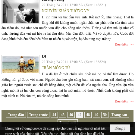
22 Tháng Ba 2011
12:00 SA
(Xem: 145821)
NGUYỄN XUÂN TƯỜNG VY
H ình như tôi bắt đầu yêu anh. Rất mơ hồ, nhẹ nhàng. Thật lạ
lùng khi tôi không muốn ngăn chặn sự phát triển của tình cảm
âm thầm đó, mà như còn muốn vun đắp cho nồng nàn thêm. Tưởng vô tâm mà lại như cố
tình. Tưởng đùa vui mà hóa ra lại đau đớn. Mà, đau đớn thật. Và vô duyên nữa. Cuộc đời
đang bình thản êm đềm bên Matt tự nhiên bị xáo trộn, bị đảo tung mọi trật tự.
Đọc thêm
ĐI
22 Tháng Ba 2011
12:00 SA
(Xem: 133824)
TRẦN MỘNG TÚ
H ọ đã lặn ở một chiều sâu nhất mà họ có thể làm được. Họ
không nói gì được với nhau. Người cha bao giờ cũng bám sát cạnh con, cái khoảng cách
giữa hai người trước sau chỉ dài bằng đúng một chiều dài của người cha. Ông vừa lặn vừa
nghĩ, một là cả hai cha con cùng thoát, hai là một mình nó thoát. Nhất định không phải chỉ
một mình ta. Nó còn trẻ, nó cần sống hơn mình.
Đọc thêm
Trang đầu
Trang trước
44
45
46
47
48
49
50
Trang sau
Trang cuối
Chúng tôi sử dụng cookie để cung cấp cho bạn trải nghiệm tốt nhất trên
Đồng ý
trang web của chúng tôi. Nếu tiếp tục, chúng tôi cho rằng bạn đã chấp