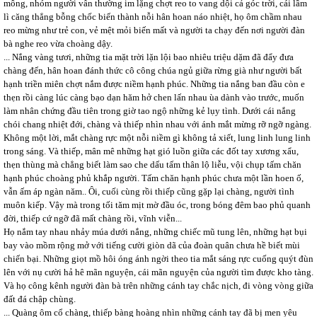
mông, nhóm người vẫn thường im lặng chợt reo to vang dội cả góc trời, cái lầm
lì căng thẳng bỗng chốc biến thành nỗi hân hoan náo nhiệt, họ ôm chầm nhau
reo mừng như trẻ con, vẻ mệt mỏi biến mất và người ta chạy đến nơi người đàn
bà nghe reo vừa choàng dậy.
... Nắng vàng tươi, những tia mặt trời lặn lội bao nhiêu triệu dặm đã đẩy đưa
chàng đến, hân hoan đánh thức cô công chúa ngủ giữa rừng già như người bất
hạnh triền miên chợt nắm được niềm hạnh phúc. Những tia nắng ban đầu còn e
thẹn rồi càng lúc càng bạo dạn hăm hở chen lấn nhau ùa dành vào trước, muốn
làm nhân chứng đầu tiên trong giờ tao ngộ những kẻ lụy tình. Dưới cái nắng
chói chang nhiệt đới, chàng và thiếp nhìn nhau với ánh mắt mừng rỡ ngỡ ngàng.
Không một lời, mắt chàng rực một nỗi niềm gì không tả xiết, lung linh lung linh
trong sáng. Và thiếp, mân mê những hạt gió luồn giữa các đốt tay xương xẩu,
thẹn thùng mà chẳng biết làm sao che dấu tấm thân lộ liễu, vội chụp tấm chăn
hạnh phúc choàng phủ khắp người. Tấm chăn hạnh phúc chưa một lần hoen ố,
vẫn ấm áp ngàn năm.. Ôi, cuối cùng rồi thiếp cũng gặp lại chàng, người tình
muôn kiếp. Vậy mà trong tối tăm mịt mờ đầu óc, trong bóng đêm bao phủ quanh
đời, thiếp cứ ngỡ đã mất chàng rồi, vĩnh viễn...
Họ nắm tay nhau nhảy múa dưới nắng, những chiếc mũ tung lên, những hạt bụi
bay vào mồm rộng mở với tiếng cười giòn dã của đoàn quân chưa hề biết mùi
chiến bại. Những giọt mồ hôi óng ánh ngời theo tia mắt sáng rực cuống quýt đùn
lên với nụ cười hả hê mãn nguyện, cái mãn nguyện của người tìm được kho tàng.
Và họ công kênh người đàn bà trên những cánh tay chắc nịch, đi vòng vòng giữa
đất đá chập chùng.
... Quàng ôm cổ chàng, thiếp bàng hoàng nhìn những cánh tay đã bị men yêu