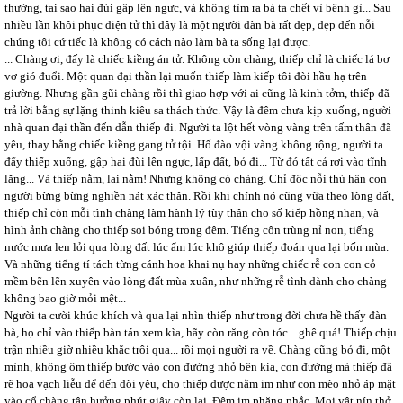
thường, tại sao hai đùi gập lên ngực, và không tìm ra bà ta chết vì bệnh gì... Sau
nhiều lần khôi phục điện tử thì đây là một người đàn bà rất đẹp, đẹp đến nỗi
chúng tôi cứ tiếc là không có cách nào làm bà ta sống lại được.
... Chàng ơi, đấy là chiếc kiềng án tử. Không còn chàng, thiếp chỉ là chiếc lá bơ
vơ gió đuổi. Một quan đại thần lại muốn thiếp làm kiếp tôi đòi hầu hạ trên
giường. Nhưng gần gũi chàng rồi thì giao hợp với ai cũng là kinh tởm, thiếp đã
trả lời bằng sự lặng thinh kiêu sa thách thức. Vậy là đêm chưa kịp xuống, người
nhà quan đại thần đến dẫn thiếp đi. Người ta lột hết vòng vàng trên tấm thân đã
yêu, thay bằng chiếc kiềng gang tử tội. Hố đào vội vàng không rộng, người ta
đẩy thiếp xuống, gập hai đùi lên ngực, lấp đất, bỏ đi... Từ đó tất cả rơi vào tĩnh
lặng... Và thiếp nằm, lại nằm! Nhưng không có chàng. Chỉ độc nỗi thù hận con
người bừng bừng nghiền nát xác thân. Rồi khi chính nó cũng vữa theo lòng đất,
thiếp chỉ còn mỗi tình chàng làm hành lý tùy thân cho số kiếp hồng nhan, và
hình ảnh chàng cho thiếp soi bóng trong đêm. Tiếng côn trùng nỉ non, tiếng
nước mưa len lỏi qua lòng đất lúc ẩm lúc khô giúp thiếp đoán qua lại bốn mùa.
Và những tiếng tí tách từng cánh hoa khai nụ hay những chiếc rễ con con cỏ
mềm bẽn lẽn xuyên vào lòng đất mùa xuân, như những rễ tình dành cho chàng
không bao giờ mỏi mệt...
Người ta cười khúc khích và qua lại nhìn thiếp như trong đời chưa hề thấy đàn
bà, họ chỉ vào thiếp bàn tán xem kìa, hãy còn răng còn tóc... ghê quá! Thiếp chịu
trận nhiều giờ nhiều khắc trôi qua... rồi mọi người ra về. Chàng cũng bỏ đi, một
mình, không ôm thiếp bước vào con đường nhỏ bên kia, con đường mà thiếp đã
rẽ hoa vạch liễu để đến đòi yêu, cho thiếp được nằm im như con mèo nhỏ áp mặt
vào cổ chàng tận hưởng phút giây còn lại. Đêm im phăng phắc. Mọi vật nín thở,