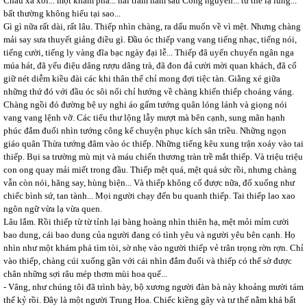
Châu xa xôi... một khám phá... hai trăm năm sau Công nguyên... tư thế lạ lùng...
bất thường không hiểu tại sao...
Gì gì nữa rất dài, rất lâu. Thiếp nhìn chàng, ra dấu muốn về vì mệt. Nhưng chàng
mải say sưa thuyết giảng điều gì. Đầu óc thiếp vang vang tiếng nhạc, tiếng nói,
tiếng cười, tiếng ly vàng đĩa bạc ngày đại lễ... Thiếp đã uyển chuyển ngân nga
múa hát, đã yểu điệu dâng rượu dâng trà, đã đon đả cười mời quan khách, đã cố
giữ nét diễm kiều đài các khi thân thể chỉ mong đợi tiệc tàn. Giằng xé giữa
những thứ đó với đầu óc sôi nổi chỉ hướng về chàng khiến thiếp choáng váng.
Chàng ngồi đó đường bệ uy nghi áo gấm tướng quân lóng lánh và giọng nói
vang vang lệnh vỡ. Các tiểu thư lộng lẫy mượt mà bên cạnh, sung mãn hạnh
phúc đắm đuối nhìn tướng công kể chuyện phục kích sân triều. Những ngọn
giáo quân Thừa tướng đâm vào óc thiếp. Những tiếng kêu xung trận xoáy vào tai
thiếp. Bụi sa trường mù mịt và máu chiến thương tràn trề mắt thiếp. Và triệu triệu
con ong quay mải miết trong đầu. Thiếp mệt quá, mệt quá sức rồi, nhưng chàng
vẫn còn nói, hăng say, hùng biện... Và thiếp không cố được nữa, đổ xuống như
chiếc bình sứ, tan tành... Mọi người chạy đến bu quanh thiếp. Tai thiếp lao xao
ngôn ngữ vừa lạ vừa quen.
Lâu lắm. Rồi thiếp từ từ tỉnh lại bàng hoàng nhìn thiên hạ, mệt mỏi mỉm cười
bao dung, cái bao dung của người đang có tình yêu và người yêu bên cạnh. Họ
nhìn như một khám phá tìm tòi, sờ nhẹ vào người thiếp vẻ trân trọng rờn rợn. Chỉ
vào thiếp, chàng cúi xuống gần với cái nhìn đắm đuối và thiếp có thể sờ được
chân những sợi râu mép thơm mùi hoa quế...
- Vâng, như chúng tôi đã trình bày, bộ xương người đàn bà này khoảng mười tám
thế kỷ rồi. Đây là một người Trung Hoa. Chiếc kiềng gãy và tư thế nằm khá bất