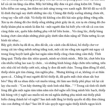
kể cả cái im lặng của đêm. Mây hờ hững đẩy đưa và gió cũng kiệm lời. Trăng
kiều diễm cao sang, âm thầm rọi ánh sáng trong veo xanh ngắt. Bờ hồ đã xa và lồ
lộ dinh thự ngủ say dưới những tàn cây. Chàng đặt thiếp xuống nhưng chưa rời,
vòng tay vẫn siết chặt. Và thiếp thì không còn đôi hài nào giúp đứng vững nữa.
Xin tạ ơn chàng đã cho thiếp sống những phút giây ân ái, xin tạ ơn chàng đã cho
thiếp khám phá ra mình là đàn bà - một người đàn bà biết yêu với tất cả con tim
cùng thân xác, quên hẳn dưỡng phụ với kế liên hoàn... Và cùng lúc, thiếp bàng
hoàng chợt cảm nhận những phút giây dưới tấm thân nặng nề Thừa tướng là cực
hình tủi nhục...
Bây giờ, thiên hạ đã đi ra, đèn đã tắt, các cánh cửa đã khoá, bỏ thiếp chơ vơ
trong cái im vắng mênh mông trắng toát, một cái im vắng rợn người mà ngay cả
trong lòng huyệt lạnh gần hai ngàn năm thiếp cũng chưa từng cảm thấy. Tĩnh
lặng quá. Thiếp dáo dác nhìn quanh, mình sợ chính mình... Một lát, chợt bên kia
cửa nhiều tiếng lao xao ly chén... và những hình bóng chập chờn trên tường, trên
nóc nhà chỉ trỏ thiếp cười nói, nâng ly đon đả mời chào. Trong đám đông lố nhố,
thiếp nhón gót tìm chàng, tìm nghĩa phụ... Nhưng không có ai, không có ai thân
quen cả... Chẳng lẽ mọi người đã bỏ thiếp đi, đã quên mất chút nhan sắc bọt
bèo? Hay đã xa nhau diệu vợi muôn trùng, thì làm sao thiếp phủ phục trả lại cái
lạy cha nuôi : "Con hãy thương lấy sinh linh nhà Hán..." ? Trong cái tĩnh tối dưới
lòng đất gần một ngàn tám trăm năm nín thở nghe nỗi lòng mình bộc bạch, thiếp
hãi hùng với ý nghĩ sao muốn trả ơn trả nghĩa dưỡng phụ mình mà thiếp phải
biến chàng thành kẻ vô nghì? Sao ánh mắt lẳng lơ thiếp quyến rũ đẩy đưa chàng
vào con đường vô đạo? Sao lời lẽ xảo quyệt ngọt ngào thiếp khiến ngọn kích