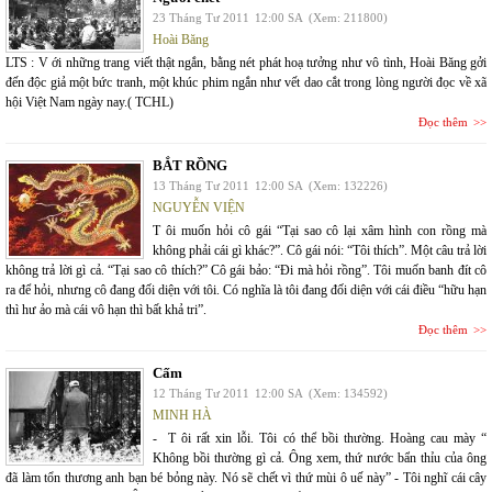
23 Tháng Tư 2011
12:00 SA
(Xem: 211800)
Hoài Băng
LTS : V ới những trang viết thật ngắn, bằng nét phát hoạ tưởng như vô tình, Hoài Băng gởi
đến độc giả một bức tranh, một khúc phim ngắn như vết dao cắt trong lòng người đọc về xã
hội Việt Nam ngày nay.( TCHL)
Đọc thêm
BẮT RỒNG
13 Tháng Tư 2011
12:00 SA
(Xem: 132226)
NGUYỄN VIỆN
T ôi muốn hỏi cô gái “Tại sao cô lại xâm hình con rồng mà
không phải cái gì khác?”. Cô gái nói: “Tôi thích”. Một câu trả lời
không trả lời gì cả. “Tại sao cô thích?” Cô gái bảo: “Đi mà hỏi rồng”. Tôi muốn banh đít cô
ra để hỏi, nhưng cô đang đối diện với tôi. Có nghĩa là tôi đang đối diện với cái điều “hữu hạn
thì hư ảo mà cái vô hạn thì bất khả tri”.
Đọc thêm
Cấm
12 Tháng Tư 2011
12:00 SA
(Xem: 134592)
MINH HÀ
- T ôi rất xin lỗi. Tôi có thể bồi thường. Hoàng cau mày “
Không bồi thường gì cả. Ông xem, thứ nước bẩn thỉu của ông
đã làm tổn thương anh bạn bé bỏng này. Nó sẽ chết vì thứ mùi ô uế này” - Tôi nghĩ cái cây