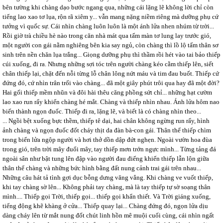
bên tường khi chàng dạo bước ngang qua, những cái lặng lẽ không lời chỉ còn
tiếng lao xao tơ lụa, rộn rã xiêm y... vẫn mang nặng niềm riêng mà dưỡng phụ cứ
tưởng vì quốc sự. Cái nhìn chàng luôn luôn là một ánh lửa nhen nhúm từ trời...
Rồi giờ trà chiều hè nào trong căn nhà mát qua tấm màn tơ lung lay trước gió,
một người con gái nằm nghiêng bên kia say ngủ, còn chàng thì lồ lộ tấm thân sơ
sinh trên nền chăn lụa trắng... Giọng dưỡng phụ thì thầm rồi hét vào tai bảo thiếp
cúi xuống, đi ra. Nhưng những sợi tóc trên người chàng kéo cằm thiếp lên, siết
chân thiếp lại, chặt đến nỗi từng lỗ chân lông nứt máu và tim đau buốt. Thiếp cứ
đứng đó, cứ nhìn trân trối vào chàng... đã một giây phút trôi qua hay đã một đời?
Hai gối thiếp mềm nhũn và đôi hài thêu căng phồng sứt chỉ... những hạt cườm
lao xao run rẩy khiến chàng hé mắt. Chàng và thiếp nhìn nhau. Ánh lửa hôm nao
biến thành ngọn đuốc. Thiếp đi ra, lặng lẽ, và biết là có chàng nhìn theo...
... Ngồi bệt xuống bực thềm, thiếp tê dại, hai chân không ngừng run rẩy, hình
ảnh chàng và ngọn đuốc đốt cháy thịt da đàn bà-con gái. Thân thể thiếp chìm
trong biển lửa ngộp người và hơi thở dồn dập đứt nghẹn. Ngoài vườn hoa đùa
trong gió, trên trời mây đuổi mây, tay thiếp mơn trớn ngực mình... Từng tảng đá
ngoài sân như bật tung lên đập vào người đau điếng khiến thiếp lẫn lộn giữa
thân thể chàng và những bức hình bằng đất nung cảnh trai gái trên nhau...
Những câu hát tả tình gợi dục bỗng dưng văng vẳng. Khi chàng ve vuốt thiếp,
khi tay chàng sờ lên... Không phải tay chàng, mà là tay thiếp tự sờ soạng thân
mình.... Thiếp gọi Trời, thiếp gọi... thiếp gọi khẩn thiết. Và Trời giáng xuống,
tiếng động khẽ khàng ở cửa... Thiếp quay lại... Chàng đứng đó, ngọn lửa dịu
dàng cháy lên từ mắt nung đốt chút linh hồn mê muội cuối cùng, cái nhìn ngất