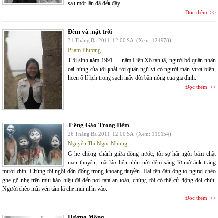
sau một lần đã đến đây ...
Đọc thêm
Đêm và mặt trời
31 Tháng Ba 2011
12:00 SA
(Xem: 124978)
Phạm Phương
T ôi sinh năm 1991 — năm Liên Xô tan rã, người bố quân nhân
oai hùng của tôi phải rời quân ngũ vì có người thân vượt biên,
hoen ố lí lịch trong sạch mấy đời bần nông của gia đình.
Đọc thêm
Tiếng Gào Trong Đêm
26 Tháng Ba 2011
12:00 SA
(Xem: 119154)
Nguyễn Thị Ngọc Nhung
G he chòng chành giữa dòng nước, tôi sợ hãi ngồi bám chặt
mạn thuyền, mắt láo liên nhìn trời đêm sáng lờ mờ ánh trăng
mười chín. Chúng tôi ngồi dồn đống trong khoang thuyền. Hai tên đàn ông to người chèo
ghe gõ nhẹ trên mui báo hiệu đã đến nơi tạm an toàn, chúng tôi có thể cử động đôi chút.
Người chèo mũi vén tấm lá che mui nhìn vào.
Đọc thêm
Hương Mộng