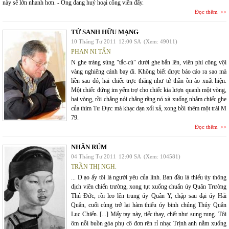
này sẽ lớn nhanh hơn. - Ông đang huỷ hoại công viên đấy.
Đọc thêm
TỬ SANH HỮU MẠNG
10 Tháng Tư 2011
12:00 SA
(Xem: 49011)
PHAN NI TẤN
N ghe tràng súng "tắc-cù" dưới ghe bắn lên, viên phi công vội
vàng nghiêng cánh bay đi. Không biết được báo cáo ra sao mà
liền sau đó, hai chiếc trực thăng như tử thần ồn ào xuất hiện.
Một chiếc đứng im yểm trợ cho chiếc kia lượn quanh một vòng,
hai vòng, rồi chẳng nói chẳng rằng nó xà xuống nhắm chiếc ghe
của thím Tư Đực mà khạc dạn xối xả, xong bồi thêm một trái M
79.
Đọc thêm
NHĂN RÚM
04 Tháng Tư 2011
12:00 SA
(Xem: 104581)
TRẦN THỊ NGH.
... D ạo ấy tôi là người yêu của lính. Ban đầu là thiếu úy thông
dịch viên chiến trường, xong tụt xuống chuẩn úy Quân Trường
Thủ Đức, rồi leo lên trung úy Quân Y, chặp sau đại úy Hải
Quân, cuối cùng trở lại hàm thiếu úy binh chủng Thủy Quân
Lục Chiến. [...] Mấy tay này, tiếc thay, chết như sung rụng. Tôi
ôm nỗi buồn góa phụ cô đơn rên rỉ nhạc Trịnh anh nằm xuống