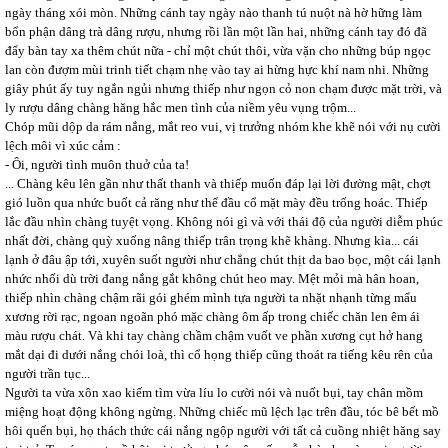
ngày tháng xói mòn. Những cánh tay ngày nào thanh tú nuột nà hờ hững làm
bổn phận dâng trà dâng rượu, nhưng rồi lần một lần hai, những cánh tay đó đã
đẩy bàn tay xa thêm chút nữa - chỉ một chút thôi, vừa vặn cho những búp ngọc
lan còn đượm mùi trinh tiết chạm nhẹ vào tay ai hừng hực khí nam nhi. Những
giây phút ấy tuy ngắn ngủi nhưng thiếp như ngọn cỏ non chạm được mặt trời, và
ly rượu dâng chàng hăng hắc men tình của niềm yêu vụng trộm...
Chóp mũi dộp da rám nắng, mắt reo vui, vị trưởng nhóm khe khẽ nói với nụ cười
lệch môi vì xúc cảm :
- Ôi, người tình muôn thuở của ta!
... Chàng kêu lên gần như thất thanh và thiếp muốn đáp lại lời đường mật, chợt
gió luồn qua nhức buốt cả răng như thể đầu cổ mặt mày đều trống hoác. Thiếp
lắc đầu nhìn chàng tuyệt vọng. Không nói gì và với thái độ của người diễm phúc
nhất đời, chàng quỳ xuống nâng thiếp trân trọng khẽ khàng. Nhưng kìa... cái
lạnh ở đâu ập tới, xuyên suốt người như chẳng chút thịt da bao bọc, một cái lạnh
nhức nhối dù trời đang nắng gắt không chút heo may. Mệt mỏi mà hân hoan,
thiếp nhìn chàng chậm rãi gói ghém mình tựa người ta nhặt nhạnh từng mẩu
xương rời rạc, ngoan ngoãn phó mặc chàng ôm ấp trong chiếc chăn len êm ái
màu rượu chát. Và khi tay chàng chầm chậm vuốt ve phần xương cụt hở hang
mắt dại đi dưới nắng chói loà, thì cổ họng thiếp cũng thoát ra tiếng kêu rên của
người trần tục...
Người ta vừa xôn xao kiếm tìm vừa líu lo cười nói và nuốt bụi, tay chân mồm
miệng hoạt động không ngừng. Những chiếc mũ lệch lạc trên đầu, tóc bê bết mồ
hôi quến bụi, họ thách thức cái nắng ngộp người với tất cả cuồng nhiệt hăng say