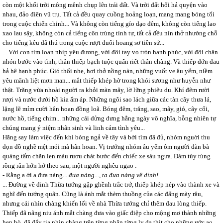
còn một khối trời mông mênh chụp lên trái đất. Và trời đất hối hả quyện vào
nhau, đảo điên vũ trụ. Tất cả đều quay cuồng hoảng loạn, mang mang bóng tối
trong cuộc chiến chinh... Và không còn tiếng gío dạo đêm, không còn tiếng lao
xao lau sậy, không còn cả tiếng côn trùng tình tự, tất cả đều nín thở nhường chỗ
cho tiếng kêu dã thú trong cuộc rượt đuổi hoang sơ tiền sử...
... Với con tim loạn nhịp yêu đương, với đôi tay vo tròn hạnh phúc, với đôi chân
nhón bước vào tình, thân thiếp bạch tuộc quấn riết thân chàng. Và thiếp đớn đau
hả hê hạnh phúc. Gió thổi nhẹ, hơi thở nồng nàn, những vuốt ve âu yếm, niềm
yêu mãnh liệt mơn man... mắt thiếp khép hờ trong khói sương như huyễn như
thật. Trăng vừa nhoài người ra khỏi màn mây, lờ lững phiêu du. Khí đêm rười
rượi và nước dưới hồ kia ấm áp. Những ngôi sao lách giữa các tàn cây thưa lá,
lặng lẽ mỉm cười hân hoan đồng loã. Bóng đêm, trăng, sao, mây, gió, cây cối,
nước hồ, tiếng chim... những cái dửng dưng hằng ngày vô nghĩa, bỗng nhiên tự
chúng mang ý niệm nhân sinh và linh cảm tình yêu...
Hăng say làm việc đến khi bóng ngả về tây và bới tìm đã đủ, nhóm nguời thu
dọn đồ nghề mệt mỏi mà hân hoan. Vị trưởng nhóm âu yếm ôm người đàn bà
quàng tấm chăn len màu rượu chát bước đến chiếc xe sáu ngựa. Đám tùy tùng
rồng rắn hớn hở theo sau, một người nghêu ngao :
- Rằng a ới a đưa nàng...
đưa nàng..., ta đưa nàng về dinh!
... Đường về dinh Thừa tướng gập ghềnh trắc trở, thiếp khép nép vào thành xe và
nghĩ đến tướng quân. Cũng là ánh mắt thèm thuồng của các đấng mày râu,
nhưng cái nhìn chàng khiến lối về nhà Thừa tướng chỉ thêm đau lòng thiếp.
Thiếp đã nâng niu ánh mắt chàng đưa vào giấc điệp cho mộng mơ thành những
hẹn hò, đã đẩy tia nhìn chàng trên từng phân từng ly da thịt cho những ước ao