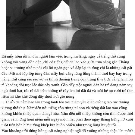
Đã mấy hôm rồi nhóm người làm việc trong im lặng, ngay cả tiếng thở cũng
không vội vàng dồn dập, chỉ có tiếng đất đá lao xao giữa trưa nắng gắt. Thảng
hoặc vị trưởng nhóm nói vài lời ngắn gọn và đáp lại thường chỉ là những cái gật
đầu. Mịt mù lớp lớp từng đám mây bụi vàng lừng lững thảnh thơi bay bay trong
nắng. Đất cứng rào rạo vỡ và thỉnh thoảng tiếng côn trùng tỉ tê trưa vắng làm rộn
rã khoảng đồi trọc lác đác cây xanh. Gần đấy một người đàn bà trẻ đang nằm say
ngủ dưới bạt, tóc rũ dài trên những rễ cây len lỏi đất đá và môi hé nụ cười trẻ thơ,
riềm mi khe khẽ động đậy dưới hơi gió nóng.
... Thiếp đã nằm bao lâu trong lạnh lẽo với niềm yêu điên cuồng rạo rực đường
xương thớ thịt. Nằm đến nỗi tiếng côn trùng nỉ non và tiếng đất lao xao cũng
không khiến thiếp quan tâm gì nữa. Nằm đến nỗi thiếp không còn tính được thời
gian, và những hoài niệm mỗi ngày một nhạt phai theo ngày tháng hững hờ xuôi
tuột trên bốn bức tường khép kín buồn phiền như trong lòng huyệt tối...
Vào khoảng trời đứng bóng, cái nắng nghiệt ngã đổ xuống những chậu lửa mênh