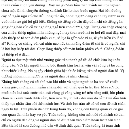
thành cuồn cuộn yêu đương... Vậy mà giờ đây tấm thân mảnh mai tội nghiệp
chưa một lần di chuyển đường xa đành lắc lư theo bước ngựa. Hai bên đường
cây cỏ ngẩn ngơ cố che dấu lòng trắc ẩn, nhoài người dang cánh tay rườm rà ve
vuốt thân xe gửi lời giã biệt. Không có tiếng vó câu dập dồn, chỉ có tiếng gầm
gừ giông bão của cỗ xe nghiêng ngả trên con đường hẹp. Trong cái chập choạng
của chiều, thiếp ngắm nhìn những ngón tay thon nuột nà tự hỏi rồi mai đây, mai
đây thiếp sẽ tô son điểm phấn vì ai, sẽ lụa là gấm vóc vì ai, sẽ yêu kiều ẻo lả vì
ai? Không có chàng với cái nhìn nao nức thì những điểm tô chỉ là vô nghĩa, chỉ
là hời hợt kiếp tôi đòi. Chợt lòng thiếp bất mãn buồn phiền vô tả. Chàng ở đâu
và thiếp sẽ ở đâu...
Người ta đục một rãnh nhỏ vuông góc trên thanh gỗ rồi đổ chất kim loại nấu
lỏng vào. Vừa kịp nguội thì họ bốc thanh kim loại ra, vặn vài vòng và bẻ cong
như chiếc kiềng. Nó bị gãy chính giữa hệt chiếc kiềng trên cổ người đàn bà. Vị
trưởng nhóm nhìn người ta và người đàn bà nhìn chàng.
Không biết chàng có cái thú nào khi nhìn và nghe người ta ba hoa về chiếc
kiềng gãy, nhưng nhìn ngắm chàng đối với thiếp quả là lạc thú. Mấy sợi tóc
muối tiêu loà xoà trước trán, cái vòng gì vàng vàng trễ trên sống mũi, lún phún
chân râu xanh xanh dưới cằm, trên môi dày rõ nét - đôi môi đã nằm trên đầu lưỡi
thiếp tựa nhân sâm bồi thêm sinh lực. Và sinh lực tràn trề oà vỡ con đê mất chân
ngày lũ lụt. Trên phiến đá đêm trăng hôm đó, không còn tướng quân và cô gái
con quan đại thần hay vợ yêu Thừa tướng, không còn mặt trời và nhành cỏ dại,
chỉ có người đàn ông và người đàn bà dìu nhau vào niềm hoan lạc nhân sinh...
Bên kia hồ là con đường nhỏ dẫn về dinh thất quan Thừa tướng, là toan tính