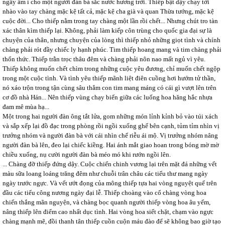
ngây âm ỉ cho một người đàn bà sắc nước hương trời. Thiếp bật dậy chạy tới
nhào vào tay chàng mặc kệ tất cả, mặc kệ cha già và quan Thừa tướng, mặc kệ
cuộc đời... Cho thiếp nằm trong tay chàng một lần rồi chết... Nhưng chút tro tàn
xác thân kìm thiếp lại. Không, phải làm kiếp côn trùng cho quốc gia đại sự là
chuyện của thân, nhưng chuyện của lòng thì thiếp nhỏ những giọt tình và chính
chàng phải rót đầy chiếc ly hạnh phúc. Tim thiếp hoang mang và tim chàng phải
thổn thức. Thiếp trằn trọc thâu đêm và chàng phải nôn nao mất ngủ vì yêu.
Thiếp không muốn chết chìm trong những cuộc yêu đương, chỉ muốn chết ngộp
trong một cuộc tình. Và tình yêu thiếp mãnh liệt điên cuồng hơi hướm tử thần,
nó xáo trộn trong tận cùng sâu thẳm con tim mang máng có cái gì vượt lên trên
cơ đồ nhà Hán... Nên thiếp vùng chạy biến giữa các luống hoa hăng hắc nhựa
đam mê mùa hạ...
Một trong hai người đàn ông tắt lửa, gom những món lỉnh kỉnh bỏ vào túi xách
và sắp xếp lại đồ đạc trong phòng rồi ngồi xuống ghế bên cạnh, tủm tỉm nhìn vị
trưởng nhóm và người đàn bà với cái nhìn chế riễu ái mộ. Vị trưởng nhóm nâng
người đàn bà lên, đeo lại chiếc kiềng. Hai ánh mắt giao hoan trong bóng mờ mờ
chiều xuống, nụ cười người đàn bà méo mó khi rướn ngồi lên.
... Chàng đỡ thiếp đứng dậy. Cuộc chiến chinh vương lại trên mặt đá những vết
màu sữa loang loáng trăng đêm như chuỗi trân châu các tiểu thư mang ngày
ngày trước ngực. Và vết ướt đọng của mông thiếp tựa hai vòng nguyệt quế trên
đầu các tiểu công nương ngày đại lễ. Thiếp choàng vào cổ chàng vòng hoa
chiến thắng mãn nguyện, và chàng bọc quanh người thiếp vòng hoa âu yếm,
nâng thiếp lên điểm cao nhất dục tình. Hai vòng hoa siết chặt, chạm vào ngực
chàng mạnh mẽ, đồi thanh tân thiếp cuồn cuộn máu đào để sẽ không bao giờ tạo