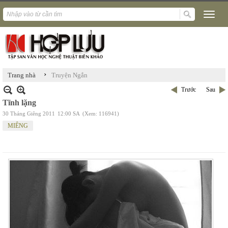
›
Trang nhà
Truyện Ngắn
Trước
Sau
Tĩnh lặng
30 Tháng Giêng 2011
12:00 SA
(Xem: 116941)
MIÊNG