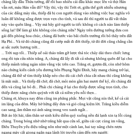
chàng lấy đầu Thừa tướng, để rồi bao nhiêu cái đầu khác mọc lên và thịt Hán
vẫn rơi, máu Hán vẫn đổ? Vậy thì, vậy thì Trời ơi, giữa thế giới nhiễu nhương
của các đấng mày râu, thiếp đã bị con người dùng vào những việc bạc nghĩa vô
luân để không sống được trọn vẹn cho tình, và sau đó thì người ta đã vất thân
này vào quên lãng... Vậy mà bây giờ người ta tiếc không có cách nào làm thiếp
sống lại! Để làm gì khi không còn chàng nữa? Ngày trên đường tưởng đưa con
gái đến phòng hoa chúc, chàng đã bước vào bãi chiến trường rồi bỏ thây trên đất
Hạ Phì... Và từ đó chàng cũng đã cướp mất đi đời thiếp, từ đó đời cũng chẳng cần
ai sắc nước hương trời...
... Trời sụp tối... Thiếp uể oải tháo trâm gỡ lược thả tóc chảy dài theo chiếc lưng
ong rồi tựa cửa nhìn trăng. A, chàng đã lấy đi tất cả nhưng không quên để lại cho
thiếp mảnh trăng ngàn năm vằng vặc trên cao. Trăng ơi, gượm đã, còn nhớ hôm
nào chứng kiến cảnh yêu đương bên Phụng Nghi Đình, hãy mang chàng trở lại,
chàng đã thề sẽ tìm thiếp khắp nẻo cho dù cái chết chia cắt nhau thì cũng không
là mãi mãi... Và thiếp đã chờ, đã chờ, mỏi mòn gần hai mươi thế kỷ, rồi chàng đã
đến và cũng lại bỏ đi... Phải chi chàng ở lại cho thiếp được sống trọn tình, cho
thiếp được nâng chén quỳnh với tất cả niềm yêu nỗi thẹn...
Chàng ơi, khuya nay đêm cũng im phăng phắc. Mọi vật cũng nín thở, kể cả cái
im lặng của đêm. Mây hờ hững đẩy đưa và gió cũng kiệm lời. Trăng kiều diễm
cao sang, âm thầm rọi ánh sáng trong veo xanh ngắt...
Bứt áo lột hài, tấm thân sơ sinh kiều diễm quỳ xuống nền đá lạnh xin tạ lỗi cùng
chàng. Trong bóng nhờ nhờ trăng hắt qua cửa sổ, giữa cái cực cùng im vắng,
Điêu Thuyền yểu điệu trắng nõn như một cành lan, hai tay nâng chén rượu
ngang mày cất giọng ngân nga lảnh lót truyền cảm đến rợn người: