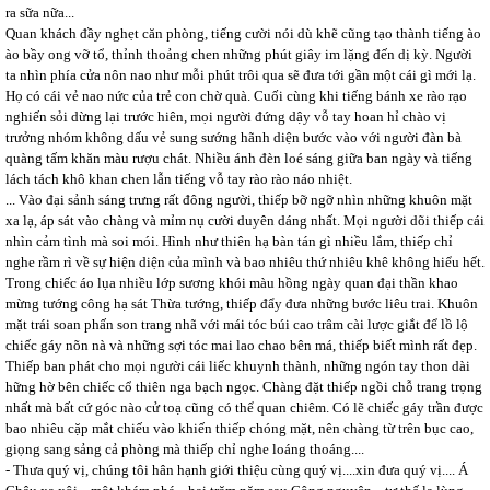
ra sữa nữa...
Quan khách đầy nghẹt căn phòng, tiếng cười nói dù khẽ cũng tạo thành tiếng ào
ào bầy ong vỡ tổ, thỉnh thoảng chen những phút giây im lặng đến dị kỳ. Người
ta nhìn phía cửa nôn nao như mỗi phút trôi qua sẽ đưa tới gần một cái gì mới lạ.
Họ có cái vẻ nao nức của trẻ con chờ quà. Cuối cùng khi tiếng bánh xe rào rạo
nghiến sỏi dừng lại trước hiên, mọi người đứng dậy vỗ tay hoan hỉ chào vị
trưởng nhóm không dấu vẻ sung sướng hãnh diện bước vào với người đàn bà
quàng tấm khăn màu rượu chát. Nhiều ánh đèn loé sáng giữa ban ngày và tiếng
lách tách khô khan chen lẫn tiếng vỗ tay rào rào náo nhiệt.
... Vào đại sảnh sáng trưng rất đông người, thiếp bỡ ngỡ nhìn những khuôn mặt
xa lạ, áp sát vào chàng và mỉm nụ cười duyên dáng nhất. Mọi người dõi thiếp cái
nhìn cảm tình mà soi mói. Hình như thiên hạ bàn tán gì nhiều lắm, thiếp chỉ
nghe rầm rì về sự hiện diện của mình và bao nhiêu thứ nhiêu khê không hiểu hết.
Trong chiếc áo lụa nhiều lớp sương khói màu hồng ngày quan đại thần khao
mừng tướng công hạ sát Thừa tướng, thiếp đẩy đưa những bước liêu trai. Khuôn
mặt trái soan phấn son trang nhã với mái tóc búi cao trâm cài lược giắt để lồ lộ
chiếc gáy nõn nà và những sợi tóc mai lao chao bên má, thiếp biết mình rất đẹp.
Thiếp ban phát cho mọi người cái liếc khuynh thành, những ngón tay thon dài
hững hờ bên chiếc cổ thiên nga bạch ngọc. Chàng đặt thiếp ngồi chỗ trang trọng
nhất mà bất cứ góc nào cử toạ cũng có thể quan chiêm. Có lẽ chiếc gáy trần được
bao nhiêu cặp mắt chiếu vào khiến thiếp chóng mặt, nên chàng từ trên bục cao,
giọng sang sảng cả phòng mà thiếp chỉ nghe loáng thoáng....
- Thưa quý vị, chúng tôi hân hạnh giới thiệu cùng quý vị....xin đưa quý vị.... Á