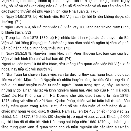
Viện đã mộ binh dõng, chỉnh bị chiến thuyền; xin khởi sự tiễu trừ giặc biển. Ngày
này, bộ Hộ và bộ Binh cũng báo Bùi Viện đã tổ chức bảo vệ và thu tiền bảo hiểm
các thương thuyền để phụ vào chi phí của Nha Tuần tải. (70)
e. Ngày 14/9/1878, bộ Hộ trình việc Bùi Viện can tội hối lộ nên không được xét
thưởng. (71)
f. Ngày 19/2/1879, bộ Hộ trình việc Bùi Viện vay 100 lạng bạc từ kho Nam Định,
bị khiển trách. (72)
g. Trong ba năm 1878-1880, bộ Hộ nhiều lần trình việc các tàu thuyền do Bùi
Viện và Bùi Bổng [Phụng] thuê chở hàng hóa đâm phải đá ngầm bị đắm và phải
đền bù hàng hóa bị hư hỏng, thiếu hụt. (73)
h. Ngày 29/3/1878, Nguyễn Trọng Hợp trình Viện Thương bạc báo cáo của Bùi
Viện về tình hình tiểu phỉ và hai bản đồ. (74)
Ngoài ra, còn hơn 10 tài liệu khác, đều không liên quan đến việc Bùi Viện xuất
ngoại hay tiếp xúc với người Mỹ.
4. Nha Tuần tải chuyên trách việc vận tải đường thủy các hàng hóa, thóc gạo,
tiền và vũ khí. Mặc dù nhà Nguyễn có nhiều thuyền công, từ triều Gia Long đã có
thói quen thuê thuyền buôn tư nhân người Thanh trong dịch vụ này. Hai trong
những lý do là nạn hải tặc và kinh nghiệm hàng hải. Việc mở cửa Ninh Hải (cửa
Cấm) tức Hải Phòng sứ tỉnh Hải Dương cho việc giao thương từ năm 1875-
1876, cộng với việc cắt đứt Nam Kỳ cho Pháp, khiến vai trò tuần hải ở miền Bắc
ngày thêm quan trọng. Năm 1875, tổng số tàu tuần biển và chở hàng là 403
chiếc (hư hỏng vì gió, giặc, 9 chiếc). Năm sau lên tới 458 chiếc (hỏng việc, 22
chiếc). Năm 1877, 345 chiếc (30 chuyến bị trở ngại vì bão, v.. v...). Khoảng 5,000
người Hoa đã di dân tới Ninh Hải trong hai thập niên 1860-1870, tạo thành giai
tầng trung gian kinh tế quan trọng cho cả triều Nguyễn lẫn các lãnh sự Pháp.