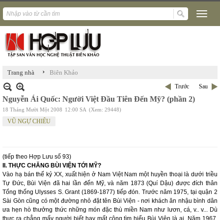
›
Trang nhà
Biên Khảo
Trước
Sau
Nguyễn Ái Quốc: Người Việt Đầu Tiên Đến Mỹ? (phần 2)
18 Tháng Mười Một 2008
12:00 SA
(Xem: 29448)
VŨ NGỰ CHIÊU
(tiếp theo Hợp Lưu số 93)
II. THỰC CHĂNG BÙI VIỆN TỚI MỸ?
Vào hạ bán thế kỷ XX, xuất hiện ở Nam Việt Nam một huyền thoại là dưới triều
Tự Đức, Bùi Viện đã hai lần đến Mỹ, và năm 1873 (Quí Dậu) được đích thân
Tổng thống Ulysses S. Grant (1869-1877) tiếp đón. Trước năm 1975, tại quận 2
Sài Gòn cũng có một đường nhỏ đặt tên Bùi Viện - nơi khách ăn nhậu bình dân
ưa hẹn hò thưởng thức những món đặc thù miền Nam như lươn, cá, v.. v... Dù
thực ra chẳng mấy người biết hay mất công tìm hiểu Bùi Viện là ai. Năm 1967,