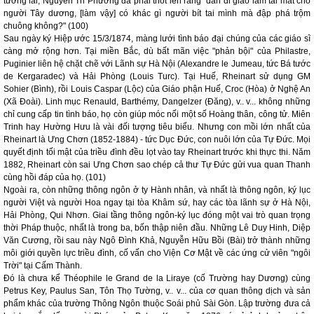
tương lai, Nguyễn Tri Phương đã phải thốt lên rằng "dân đi giáo làm tai mắt cho
người Tây dương, [làm vậy] có khác gì người bít tai mình mà đập phá trộm
chuông không?" (100)
Sau ngày ký Hiệp ước 15/3/1874, màng lưới tình báo đại chúng của các giáo sĩ
càng mở rộng hơn. Tại miền Bắc, dù bất mãn việc "phản bội" của Philastre,
Puginier liên hệ chặt chẽ với Lãnh sự Hà Nội (Alexandre le Jumeau, tức Bá tước
de Kergaradec) và Hải Phòng (Louis Turc). Tại Huế, Rheinart sử dụng GM
Sohier (Bình), rồi Louis Caspar (Lộc) của Giáo phận Huế, Croc (Hòa) ở Nghệ An
(Xã Đoài). Linh mục Renauld, Barthémy, Dangelzer (Đăng), v.. v... không những
chỉ cung cấp tin tình báo, họ còn giúp móc nối một số Hoàng thân, công tử. Miên
Trinh hay Hường Hưu là vài đối tượng tiêu biểu. Nhưng con mồi lớn nhất của
Rheinart là Ưng Chơn (1852-1884) - tức Dục Đức, con nuôi lớn của Tự Đức. Mọi
quyết định tối mật của triều đình đều lọt vào tay Rheinart trước khi thực thi. Năm
1882, Rheinart còn sai Ưng Chơn sao chép cả thư Tự Đức gửi vua quan Thanh
cùng hồi đáp của họ. (101)
Ngoài ra, còn những thông ngôn ở ty Hành nhân, và nhất là thông ngôn, ký lục
người Việt và người Hoa ngay tại tòa Khâm sứ, hay các tòa lãnh sự ở Hà Nội,
Hải Phòng, Qui Nhơn. Giai tầng thông ngôn-ký lục đóng một vai trò quan trọng
thời Pháp thuộc, nhất là trong ba, bốn thập niên đầu. Những Lê Duy Hinh, Diệp
Văn Cương, rồi sau này Ngô Đình Khả, Nguyễn Hữu Bồi (Bài) trở thành những
môi giới quyền lực triều đình, cố vấn cho Viện Cơ Mật về các ứng cử viên "ngôi
Trời" tại Cấm Thành.
Đó là chưa kể Théophile le Grand de la Liraye (cố Trường hay Dương) cùng
Petrus Key, Paulus San, Tôn Thọ Tường, v.. v... của cơ quan thông dịch và sản
phẩm khác của trường Thông Ngôn thuộc Soái phủ Sài Gòn. Lập trường đưa cả