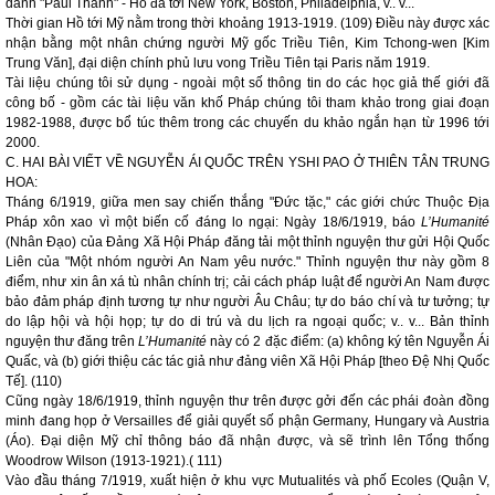
danh "Paul Thành" - Hồ đã tới New York, Boston, Philadelphia, v.. v...
Thời gian Hồ tới Mỹ nằm trong thời khoảng 1913-1919. (109) Điều này được xác
nhận bằng một nhân chứng người Mỹ gốc Triều Tiên, Kim Tchong-wen [Kim
Trung Văn], đại diện chính phủ lưu vong Triều Tiên tại Paris năm 1919.
Tài liệu chúng tôi sử dụng - ngoài một số thông tin do các học giả thế giới đã
công bố - gồm các tài liệu văn khố Pháp chúng tôi tham khảo trong giai đoạn
1982-1988, được bổ túc thêm trong các chuyến du khảo ngắn hạn từ 1996 tới
2000.
C. HAI BÀI VIẾT VỀ NGUYỄN ÁI QUỐC TRÊN YSHI PAO Ở THIÊN TÂN TRUNG
HOA:
Tháng 6/1919, giữa men say chiến thắng "Đức tặc," các giới chức Thuộc Địa
Pháp xôn xao vì một biến cố đáng lo ngại: Ngày 18/6/1919, báo
L’Humanité
(Nhân Đạo) của Đảng Xã Hội Pháp đăng tải một thỉnh nguyện thư gửi Hội Quốc
Liên của "Một nhóm người An Nam yêu nước." Thỉnh nguyện thư này gồm 8
điểm, như xin ân xá tù nhân chính trị; cải cách pháp luật để người An Nam được
bảo đảm pháp định tương tự như người Âu Châu; tự do báo chí và tư tưởng; tự
do lập hội và hội họp; tự do di trú và du lịch ra ngoại quốc; v.. v... Bản thỉnh
nguyện thư đăng trên
L’Humanité
này có 2 đặc điểm: (a) không ký tên Nguyễn Ái
Quấc, và (b) giới thiệu các tác giả như đảng viên Xã Hội Pháp [theo Đệ Nhị Quốc
Tế]. (110)
Cũng ngày 18/6/1919, thỉnh nguyện thư trên được gởi đến các phái đoàn đồng
minh đang họp ở Versailles để giải quyết số phận Germany, Hungary và Austria
(Áo). Đại diện Mỹ chỉ thông báo đã nhận được, và sẽ trình lên Tổng thống
Woodrow Wilson (1913-1921).( 111)
Vào đầu tháng 7/1919, xuất hiện ở khu vực Mutualités và phố Ecoles (Quận V,