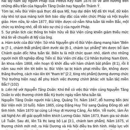
hai tay nắm lấy người Pháp của Petrus Key năm 1876 có vẻ ảnh hưởng trên
những điều trần của Nguyễn Tăng Doãn hay Nguyễn Thành Ý.
Tóm lại, nếu Bùi Viện quả thực đã qua Mỹ, hay đại diện Mỹ đã tới Huế, dữ kiện
này khó lọt qua màng lưới tình báo dày đặc của viên chức Pháp và Hội truyền
giáo. Hơn nữa, từ năm 1877, Bùi Viện được cử nắm Nha tuần tải miền Bắc, một
chức vụ không nhỏ, dễ lôi kéo sự chú ý của người Pháp.
5. Sự phân tích các thông tin hiện hữu về Bùi Viện cũng khiến giảm thiểu mức
khả tín về chuyến đi Mỹ của ông.
a.
Hàm tước của Bùi Viện
: Sử nhà Nguyễn ghi rõ Bùi Viện đang mang hàm "
Biên
tu
[7-1, chánh thất phẩm]
lãnh trước tác
[6-1, chánh lục phẩm]" khi được bổ làm
Chánh quản đốc Nha tuần tải. Biên tu là một chức quan nhỏ, dành cho những
người mới tốt nghiệp đồng Tiến sĩ. Bùi Viện chỉ đậu Cử Nhân trường Nam Định,
ân khoa năm 1868, nên hoạn lộ khởi đầu với hàm chánh bát phẩm (8:1), rồi ít
năm sau mới lên tới biên tu. Bùi Viện lại bị trách phạt nhiều lần, không được
thăng thưởng, cách nào lên tới "tham tri" [2:2, tòng nhị phẩm] (tương đương chức
Thứ trưởng hiện nay) để phụ trách việc
thương chính
[khác với tuần tải] miền
Bắc? (102)
b.
Liên hệ với Nguyễn Tăng Doãn:
Khó thể có việc Bùi Viện cùng Nguyễn Tăng
Doãn lo việc thương chính Bắc Kỳ trước ngày nắm Nha tuần tải.
Nguyễn Tăng Doãn người Hải Lăng, Quảng Trị. Năm 1847, đỗ hương tiến (khi
Bùi Viện mới 10 tuổi). Năm 1865, cùng Đặng Huy Trứ sang Quảng Đông dò xét
tình hình. Năm 1870 lại cùng Lê Huy đi Hương Cảng, Áo Môn. Về nước, làm Án
sát Nghệ An để giải quyết hiềm khích Lương-Giáo. Năm 1873, tham gia sứ đoàn
Lê Tuấn. Sau đó, lên Tả thị lang bộ Lại [3:1, chánh tam phẩm]. Năm 1875, vì
thương chính mới mở, ra Hải Dương và Hà Nội điều tra tình hình. Hiệp lực với