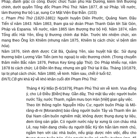
Pháp, đánh giặc có công. Được chức Tuần phủ Hải Dương, kiêm lĩnh thương
chính, dưới quyền Tổng đốc Phạm Phú Thứ. Năm 1877, đi sứ Pháp. Về nước,
làm thượng thư bộ Lại, sung Cơ Mật Viện Đại thần. (103)
c.
Phạm Phú Thứ (1820-1881)
: Người huyện Diên Phước, Quảng Nam. Đậu
Tiến sĩ năm 1843. Năm 1863, tham gia sứ đoàn Phan Thanh Giản tới Sài Gòn,
Pháp và Espania. Về nước, năm 1865 làm thượng thư bộ Hộ. Năm 1874, nắm
Tổng đốc Hải Yên, tổng lý thương chính đại thần. Trước khi nhiệm chức, xin
mang theo Ông Ích Khiêm (nhưng năm 1875, Khiêm bị cách chức vì bệnh
tâm
hỏa
).
Năm 1876, bình định được Cát Bà, Quảng Yên, sào huyệt hải tặc. Sử dụng
thương biện Lương Văn Tiến (em họ ngoại) lo việc thương chính. (Trong chuyến
thăm miền Bắc năm 1876, Petrus Key từng gặp Thứ). Do Pháp khiếu nại, năm
1878 bị cách chức. Lê Điền lên thay, nhưng xin giữ Thứ lại ít lâu. Tháng 10/1879,
lại bị phạt cách chức. Năm 1880, về kinh. Năm sau, chết ở tuổi 62.
ĐNTLCB
ghi khá kỹ về khó khăn cuối đời Phạm Phú Thứ:
Tháng 4 Kỷ Mão [5-6/1879], Phạm Phú Thứ xin về kinh. Vua đồng
ý, cho Lê Điều [Điền] thay. Gần đây, Thứ mật tâu việc người buôn
nước Tây, nước Thanh, ngầm mưu bọn Hán [Việt] gian gây việc.
Theo lời thông ngôn Nguyễn Hữu Cư, người buôn Pháp là Mô-
răng-đi-ni [Morandini] báo rằng người buôn Tây và Thanh lên án
Đại Nam cấm buôn nghiêm mật, không được thung dung tự liệu,
đem lòng oán giận. Có người nước này tự xưng là con cháu nhà
Lê, nay hiện đang chiêu dụ người Bắc Kỳ tôn hắn làm minh chủ,
ngầm hẹn với các nhà buôn, nếu giúp được nên việc, đều cho