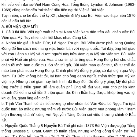
khi tiếp kiến đại sứ Việt Nam Cộng Hòa, Tổng thống Lyndon B. Johnson (1963-
1969) cũng nhắc đến "sứ thần" đầu tiên người Việt là Bùi Viện.
Tuy nhiên, cho tới đầu thế kỷ XXI, chuyến đi Mỹ của Bùi Viện vào thập niên 1870
còn là dấu hỏi lớn.
A. BÙI VIỆN QUA MỸ?
1. Cả 3 tài liệu Việt ngữ xuất bản tại Nam Việt Nam dẫn trên đều chép việc Bùi
Viện qua Mỹ. Tuy nhiên, chi tiết khác nhau đáng kể.
a. Nhóm tác giả Lê Văn Đức, Lê Ngọc Trụ ghi Bùi Viện được phái sang Quảng
Đông để tìm cách mở mang việc buôn bán với ngoại quốc. Tại đây, ông kết giao
với con Lãnh sự Mỹ và được người này hứa đem qua Mỹ xin viện trợ. Bùi Viện
phải về Huế xin phép vua. Vua chưa tin, phái ông qua Hong Kong hỏi cho chắc
chắn rồi mới ban quốc thư. Sợ tốn thì giờ, Bùi Viện mạo quốc thư, rồi tự chế áo
mão tam phẩm qua Hong Kong. Chính phủ Mỹ đồng ý giúp, cử đại diện qua Việt
Nam. Tự Đức không bắt tội, lại ban cho ông danh nghĩa chính thức qua Mỹ xin
viện trợ. Nhưng thời gian này, tình hình đã thay đổi. Dù đồng ý giúp, Mỹ đòi phải
ứng trước 2 triệu quan để làm quân phí. Ông về tâu vua, vua cho phép kinh
doanh để kiếm ra số tiền 2 triệu quan đó. Đình thần hay được, khép ông vào tội
khi quân, giam ông đến chết.
b. Trịnh Văn Thanh có chi tiết tương tự như nhóm Lê Văn Đức, Lê Ngọc Trụ (giả
quốc thư, áo mão); nhưng thêm về nước Bùi Viện được vua phong làm "Tham
biện thương chánh" cùng với Nguyễn Tăng Doãn coi việc thương chính ở Bắc
Kỳ.
c. Nguyễn Quốc Thắng & Nguyễn Bá Thế ghi năm 1873 Bùi Viện được gặp Tổng
thống Ulysses S. Grant. Grant có thiện cảm, nhưng không đồng ý viện trợ. Về
nước, Tự Đức bổ làm Tham Tri [2-2], rồi Tham chính thương biện [4-1?], cùng