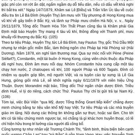
giặc phỉ còn rơi rớt ẩn dật, ngấm ngầm dụ dỗ tiểu dân, nếu có dấu vết khả nghi
thì bắt tra xét." Ngày 14/7/1879, Khâm sai Lê [Điều] và Trần Văn Úc tâu về cuộc
điều tra tin Lê Bá Đỉnh (Huyện Thy) âm mưu với Tây phương đi Hong Kong mua
vũ khí về gây biến ở Bắc Kỳ, và lãnh sự Pháp mưu chiếm Hà Nội, v.. v... Ngày
26/11/1879, Tổng đốc Thanh Hóa Tôn Thất Phan cũng tâu là Khâm phái Gia
Định mật báo Huyện Thy mang 4 tàu vũ khí, thông đồng với Thanh phỉ, mưu
khuấy rối thượng du Bắc Kỳ. (105)
Theo tư liệu Pháp, Huyện Thy, tức Lê Bá Đỉnh, hay Paulus Thy, gốc Thủ Dầu Một
nhưng tự nhận gốc miền Bắc, làm thông ngôn cho Pháp tại Hải Phòng sứ (Hải
Dương). Năm 1878, xin nghỉ làm thương mại. Qua sự móc nối với Pène (Peine
Siéfart?), Constantin, một lái buôn ở Hong Kong, cùng viên chức thuộc địa Pháp
đã nghỉ hưu, Đỉnh âm mưu nổi dạy. Nhóm Constantin hứa cung cấp một tàu
chạy hơi nước, 2 chaloupes vũ khí, 100 người Pháp và 600 Tagals. Đỉnh có
nhiệm vụ quyên góp tiền, mộ người Việt, và ra tuyên cáo tự xưng là Lê Gia
Hưng, giòng giõi nhà Lê, sẽ khởi nghĩa ngày 6/11/1879 với niên hiệu Ứng
Thuận. Được Morandini mật báo, Tổng đốc Thứ ngăn chặn được Đỉnh. Triều
đình Huế, vì lý do riêng, cách chức Thứ. Paulus Thy chỉ bị gửi trả lại Nam Kỳ.
(106)
Tóm lại, việc Bùi Viện "qua Mỹ, được Tổng thống Grant tiếp kiến" chẳng được
minh chứng bằng tư liệu văn khố Mỹ hay Việt. Tư liệu Pháp và các nhà truyền
giáo im lặng. Nội dung các thông tin không gần sự thực, hoặc sai lầm. Cho tới
khi có tài liệu chứng minh ngược lại, nó chẳng là gì khác hơn huyền thoại, có lẽ
chỉ hiện hữu trong trí tưởng của người đã công bố.
Cũng tương tự như nhân vật Trương Chánh Thi, "lãnh binh, thừa biện bên cạnh
quốc vương Chân Lạp" hay "sứ thần" ở gần Nam Vang. Hay, việc Nguyễn Sinh