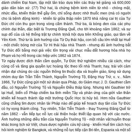
đánh chiếm Đại Nam, lập một tân trào dựa trên các thày kẻ giảng và 600,000
giáo dân bản xứ. (77) Thứ hai, là chứng bệnh kinh niên từ nhỏ - chóng mặt,
nhức đầu, khiến thân thể gầy ốm, chỉ sống được nhờ thuốc men (mà có người
cho là bệnh động kinh) - khiến từ giữa thập niên 1870 khả năng cai trị của Tự
Đức chỉ còn thu gọn trong vòng cấm thành. Thứ ba, là bóng đen của các phụ
chính đại thần, đặc biệt là Trương Đăng Quế, cho tới khoảng năm 1862; và sự
sụp đổ của cả hệ thống trật tự chính trị/xã hội dựa trên Khổng giáo, qui tâm về
Yên Kinh. Thứ tư là ảnh hưởng của Từ Dụ thái hậu, con bồ câu lớn nhất tại Huế
- một chiếc bóng mờ của Từ Hi thái hậu nhà Thanh - nhưng đủ ảnh hưởng bắt
Tự Đức đổi bằng mọi giá việc tôn trọng vài chục mẫu đất hương hỏa nhà họ
Phạm và họ Hồ trong các hiệp ước 1862 và 1874.
Từ ngày được đích thân cầm quyền, Tự Đức thử nghiệm nhiều cải cách, như
củng cố và tăng gia quyền lực hoàng tộc theo lối nhà Thanh; hay, trái với cảm
nhận đại chúng do các nguồn thông tin thuộc địa và truyền giáo, từng sử dụng
nhóm duy tân Trần Tiễn Thành, Nguyễn Trường Tộ, Đặng Huy Trứ, v.. v... Năm
1866, Tự Đức cũng gửi một sứ đoàn qua Pháp, do Giám mục J. D. Gauthier cầm
đầu, có Nguyễn Trường Tộ và Nguyễn Điều tháp tùng. Nhưng khi Gauthier trở
lại Huế, biến cố Pháp chiếm ba tỉnh miền Tây và phản ứng của giới văn thân
khiến kế hoạch thành lập một trường Quốc Học bị hủy bỏ. Hơn nữa Gauthier
cũng chẳng tìm được nhân tài Pháp nào để giúp kế hoạch duy tân của Tự Đức
có hy vọng thành công. Tuy nhiên, Trần Tiễn Thành - thay Trương Đăng Quế từ
năm 1862 - vẫn tiếp tục nỗ lực cải thiện hoặc thiết lập quan hệ với các nước.
Ảnh hưởng những điều trần của Nguyễn Trường Tộ - một nhân vật huyền thoại
khác trong lịch sử Việt, chưa được nghiên cứu kỹ càng - khiến Huế tìm cách học
hỏi kinh nghiệm từ Bangkok, và những nỗ lực tiếp cận Bri-tên, Espania và một số