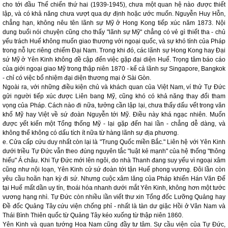
cho tới đầu Thế chiến thứ hai (1939-1945), chưa một quan hệ nào được thiết
lập, và có khả năng chưa vượt qua dự định hoặc ước muốn. Nguyễn Huy Hỗn,
chẳng hạn, không nêu tên lãnh sự Mỹ ở Hong Kong tiếp xúc năm 1873. Nội
dung buổi nói chuyện cũng cho thấy "lãnh sự Mỹ" chẳng có vẻ gì thiết tha - chủ
yếu trách Huế không muốn giao thương với ngoại quốc, và sự khó tính của Pháp
trong nỗ lực riêng chiếm Đại Nam. Trong khi đó, các lãnh sự Hong Kong hay Đại
sứ Mỹ ở Yên Kinh không đề cập đến việc gặp đại diện Huế. Trọng tâm báo cáo
của giới ngoại giao Mỹ trong thập niên 1870 - kể cả lãnh sự Singapore, Bangkok
- chỉ có việc bổ nhiệm đại diện thương mại ở Sài Gòn.
Ngoài ra, với những điều kiện chủ và khách quan của Việt Nam, ví thử Tự Đức
gửi người tiếp xúc được Liên bang Mỹ, cũng khó có khả năng thay đổi tham
vọng của Pháp. Cách nào đi nữa, tưởng cần lập lại, chưa thấy dấu vết trong văn
khố Mỹ hay Việt về sứ đoàn Nguyễn tới Mỹ. Điều này khá ngạc nhiên. Muốn
được yết kiến một Tổng thống Mỹ - lại gặp đến hai lần - chẳng dễ dàng, và
không thể không có dấu tích ít nữa từ hàng lãnh sự địa phương.
e. Cửa cấp cứu duy nhất còn lại là "Trung Quốc miền Bắc." Liên hệ với Yên Kinh
dưới triều Tự Đức vẫn theo đúng nguyên tắc "luật kẻ mạnh" của hệ thống "thông
hiếu" Á châu. Khi Tự Đức mới lên ngôi, do nhà Thanh đang suy yếu vì ngoại xâm
cũng như nội loạn, Yên Kinh cử sứ đoàn tới tận Huế phong vương. Đôi lần còn
yêu cầu hoãn hạn kỳ đi sứ. Nhưng cuộc xâm lăng của Pháp khiến Hán Văn Đế
tại Huế mất dần uy tín, thoái hóa nhanh dưới mắt Yên Kinh, không hơn một tước
vương hạng nhì. Tự Đức còn nhiều lần viết thư xin Tổng đốc Lưỡng Quảng hay
Đề đốc Quảng Tây cứu viện chống phỉ - nhất là tàn dư giặc Hồi ở Vân Nam và
Thái Bình Thiên quốc từ Quảng Tây kéo xuống từ thập niên 1860.
Yên Kinh và quan tướng Hoa Nam cũng đầy tư tâm. Sự cầu viện của Tự Đức,