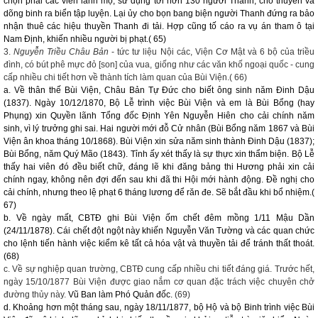
chọn phái các viên lãnh mộ, sử dụng tới hơn 130 người Thanh, cho thuyền và
dõng binh ra biển tập luyện. Lại ủy cho bọn bang biện người Thanh đứng ra bảo
nhận thuê các hiệu thuyền Thanh đi tải. Hợp cũng tố cáo ra vụ án tham ô tại
Nam Định, khiến nhiều người bị phạt.( 65)
3.
Nguyễn Triều Châu Bản
- tức tư liệu Nội các, Viện Cơ Mật và 6 bộ của triều
đình, có bút phê mực đỏ [son] của vua, giống như các văn khố ngoại quốc - cung
cấp nhiều chi tiết hơn về thành tích làm quan của Bùi Viện.( 66)
a. Về thân thế Bùi Viện, Châu Bản Tự Đức cho biết ông sinh năm Đinh Dậu
(1837). Ngày 10/12/1870, Bộ Lễ trình việc Bùi Viện và em là Bùi Bổng (hay
Phụng) xin Quyền lãnh Tổng đốc Định Yên Nguyễn Hiên cho cải chính năm
sinh, vì lý trưởng ghi sai. Hai người mới đỗ Cử nhân (Bùi Bổng năm 1867 và Bùi
Viện ân khoa tháng 10/1868). Bùi Viện xin sửa năm sinh thành Đinh Dậu (1837);
Bùi Bổng, năm Quý Mão (1843). Tỉnh ấy xét thấy là sự thực xin thẩm biện. Bộ Lễ
thấy hai viên đó đều biết chữ, đáng lẽ khi đăng bảng thi Hương phải xin cải
chính ngay, không nên đợi đến sau khi đã thi Hội mới hành động. Đề nghị cho
cải chính, nhưng theo lệ phạt 6 tháng lương để răn đe. Sẽ bắt đầu khi bổ nhiệm.(
67)
b. Về ngày mất, CBTĐ ghi Bùi Viện ốm chết đêm mồng 1/11 Mậu Dần
(24/11/1878). Cái chết đột ngột này khiến Nguyễn Văn Tường và các quan chức
cho lệnh tiến hành việc kiểm kê tất cả hóa vật và thuyền tải để tránh thất thoát.
(68)
c. Về sự nghiệp quan trường, CBTĐ cung cấp nhiều chi tiết đáng giá. Trước hết,
ngày 15/10/1877 Bùi Viện được giao nắm cơ quan đặc trách việc chuyên chở
đường thủy này.
Vũ Ban làm Phó Quản đốc.
(69)
d. Khoảng hơn một tháng sau, ngày 18/11/1877, bộ Hộ và bộ Binh trình việc Bùi