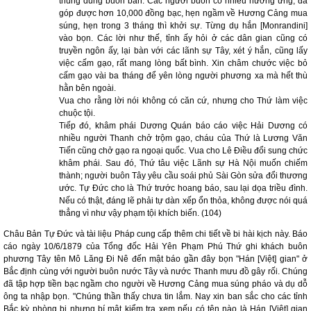
thung dung buôn bán. Các người buôn có nhiều hưởng ứng, đã
góp được hơn 10,000 đồng bạc, hẹn ngầm về Hương Cảng mua
súng, hẹn trong 3 tháng thì khởi sự. Từng dụ hắn [Monrandini]
vào bọn. Các lời như thế, tỉnh ấy hỏi ở các dân gian cũng có
truyền ngôn ấy, lại bàn với các lãnh sự Tây, xét ý hắn, cũng lấy
việc cấm gạo, rất mang lòng bất bình. Xin châm chước việc bỏ
cấm gạo vài ba tháng để yên lòng người phương xa mà hết thù
hằn bên ngoài.
Vua cho rằng lời nói không có căn cứ, nhưng cho Thứ làm việc
chuộc tội.
Tiếp đó, khâm phái Dương Quán báo cáo việc Hải Dương có
nhiều người Thanh chở trộm gạo, cháu của Thứ là Lương Văn
Tiến cũng chở gạo ra ngoại quốc. Vua cho Lê Điều đổi sung chức
khâm phái. Sau đó, Thứ tâu việc Lãnh sự Hà Nội muốn chiếm
thành; người buôn Tây yêu cầu soái phủ Sài Gòn sửa đổi thương
ước. Tự Đức cho là Thứ trước hoang báo, sau lại dọa triều đình.
Nếu có thật, đáng lẽ phải tự dàn xếp ổn thỏa, không được nói quá
thẳng vì như vậy phạm tội khích biến. (104)
Châu Bản Tự Đức và tài liệu Pháp cung cấp thêm chi tiết về bi hài kịch này. Báo
cáo ngày 10/6/1879 của Tổng đốc Hải Yên Phạm Phú Thứ ghi khách buôn
phương Tây tên Mô Lăng Đi Nê đến mật báo gần đây bọn "Hán [Việt] gian" ở
Bắc định cùng với người buôn nước Tây và nước Thanh mưu đồ gây rối. Chúng
đã tập hợp tiền bạc ngầm cho người về Hương Cảng mua súng pháo và dụ dỗ
ông ta nhập bọn. "Chúng thần thấy chưa tin lắm. Nay xin ban sắc cho các tỉnh
Bắc kỳ phòng bị nhưng bí mật kiểm tra xem nếu có tên nào là Hán [Việt] gian