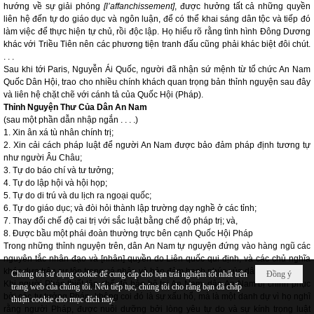
hướng về sự giải phóng
[l’affanchissement]
, được hưởng tất cả những quyền
liên hệ đến tự do giáo dục và ngôn luận, để có thể khai sáng dân tộc và tiếp đó
làm việc để thực hiện tự chủ, rồi độc lập. Họ hiểu rõ rằng tình hình Đông Dương
khác với Triều Tiên nên các phương tiện tranh đấu cũng phải khác biệt đôi chút.
. . .
Sau khi tới Paris, Nguyễn Ái Quốc, người đã nhận sứ mệnh từ tổ chức An Nam
Quốc Dân Hội, trao cho nhiều chính khách quan trọng bản thỉnh nguyện sau đây
và liên hệ chặt chẽ với cánh tả của Quốc Hội (Pháp).
Thỉnh Nguyện Thư Của Dân An Nam
(sau một phần dẫn nhập ngắn . . . .)
1. Xin ân xá tù nhân chính trị;
2. Xin cải cách pháp luật để người An Nam được bảo đảm pháp định tương tự
như người Âu Châu;
3. Tự do báo chí và tư tưởng;
4. Tự do lập hội và hội họp;
5. Tự do di trú và du lịch ra ngoại quốc;
6. Tự do giáo dục; và đòi hỏi thành lập trường dạy nghề ở các tỉnh;
7. Thay đổi chế độ cai trị với sắc luật bằng chế độ pháp trị; và,
8. Được bầu một phái đoàn thường trực bên cạnh Quốc Hội Pháp
Trong những thỉnh nguyện trên, dân An Nam tự nguyện đứng vào hàng ngũ các
nguyên tắc nhân đạo và [nhân] quyền do Liên quốc qui định, và các chủ nghĩa
khác dựa trên sự tôn trọng cá nhân và bảo đảm hạnh phúc của dân chúng.
Chúng tôi sử dụng cookie để cung cấp cho bạn trải nghiệm tốt nhất trên
Đồng ý
Khi người Pháp thiết lập chế độ bảo hộ tại An Nam, dân An Nam bị chinh phục
trang web của chúng tôi. Nếu tiếp tục, chúng tôi cho rằng bạn đã chấp
bởi các tư tưởng Pháp, không coi đó là sự xấu hổ, mà là một danh dự vì họ nghĩ
thuận cookie cho mục đích này.
rằng người Pháp, được nuôi dưỡng bởi lòng yêu tự do và sự kính trọng luật