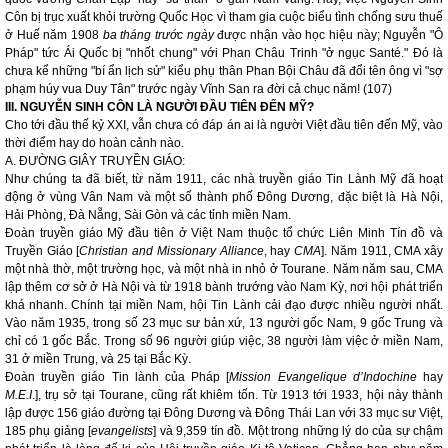
Côn bị trục xuất khỏi trường Quốc Học vì tham gia cuộc biểu tình chống sưu thuế
ở Huế năm 1908
ba tháng trước ngày
được nhận vào học hiệu này; Nguyễn "Ô
Pháp" tức Ái Quốc bị "nhốt chung" với Phan Châu Trinh "ở ngục Santé." Đó là
chưa kể những "bí ẩn lịch sử" kiểu phụ thân Phan Bội Châu đã đổi tên ông vì "sợ
phạm húy vua Duy Tân" trước ngày Vĩnh San ra đời cả chục năm! (107)
III. NGUYỄN SINH CÔN LÀ NGƯỜI ĐẦU TIÊN ĐẾN
MỸ?
Cho tới đầu thế kỷ XXI, vẫn chưa có đáp án ai là người Việt đầu tiên đến Mỹ, vào
thời điểm hay do hoàn cảnh nào.
A. ĐƯỜNG GIÂY TRUYỀN GIÁO:
Như chúng ta đã biết, từ năm 1911, các nhà truyền giáo Tin Lành Mỹ đã hoạt
động ở vùng Vân Nam và một số thành phố Đông Dương, đặc biệt là Hà Nội,
Hải Phòng, Đà Nẵng, Sài Gòn và các tỉnh miền Nam.
Đoàn truyền giáo Mỹ đầu tiên ở Việt Nam thuộc tổ chức Liên Minh Tín đồ và
Truyền Giáo [
Christian and Missionary Alliance
, hay
CMA
]. Năm 1911, CMA xây
một nhà thờ, một trường học, và một nhà in nhỏ ở Tourane. Năm năm sau, CMA
lập thêm cơ sở ở Hà Nội và từ 1918 bành trướng vào Nam Kỳ, nơi hội phát triển
khá nhanh. Chính tại miền Nam, hội Tin Lành cải đạo được nhiều người nhất.
Vào năm 1935, trong số 23 mục sư bản xứ, 13 người gốc Nam, 9 gốc Trung và
chỉ có 1 gốc Bắc. Trong số 96 người giúp việc, 38 người làm việc ở miền Nam,
31 ở miền Trung, và 25 tại Bắc Kỳ.
Đoàn truyền giáo Tin lành của Pháp [
Mission Evangelique d’Indochine
hay
M.E.I
.], trụ sở tại Tourane, cũng rất khiêm tốn. Từ 1913 tới 1933, hội này thành
lập được 156 giáo đường tại Đông Dương và Đông Thái Lan với 33 mục sư Việt,
185 phụ giảng [
evangelists
] và 9,359 tín đồ. Một trong những lý do của sự chậm