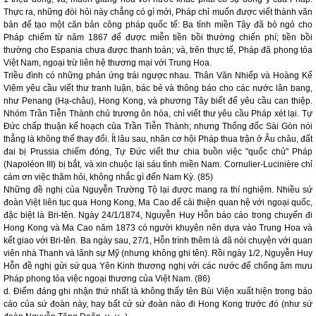
Thực ra, những đòi hỏi này chẳng có gì mới, Pháp chỉ muốn được viết thành văn
bản để tạo một căn bản công pháp quốc tế: Ba tỉnh miền Tây đã bỏ ngỏ cho
Pháp chiếm từ năm 1867 để được miễn tiền bồi thường chiến phí; tiền bồi
thường cho Espania chưa được thanh toán; và, trên thực tế, Pháp đã phong tỏa
Việt Nam, ngoại trừ liên hệ thương mại với Trung Hoa.
Triều đình có những phản ứng trái ngược nhau. Thân Văn Nhiếp và Hoàng Kế
Viêm yêu cầu viết thư tranh luận, bác bẻ và thông báo cho các nước lân bang,
như Penang (Hạ-châu), Hong Kong, và phương Tây biết để yêu cầu can thiệp.
Nhóm Trần Tiễn Thành chủ trương ôn hòa, chỉ viết thư yêu cầu Pháp xét lại. Tự
Đức chấp thuận kế hoạch của Trần Tiễn Thành; nhưng Thống đốc Sài Gòn nói
thẳng là không thể thay đổi. Ít lâu sau, nhân cơ hội Pháp thua trận ở Âu châu, đất
đai bị Prussia chiếm đóng, Tự Đức viết thư chia buồn việc "quốc chủ" Pháp
(Napoléon III) bị bắt, và xin chuộc lại sáu tỉnh miền Nam. Cornulier-Lucinière chỉ
cám ơn việc thăm hỏi, không nhắc gì đến Nam Kỳ. (85)
Những đề nghị của Nguyễn Trường Tộ lại được mang ra thí nghiệm. Nhiều sứ
đoàn Việt liên tục qua Hong Kong, Ma Cao để cải thiện quan hệ với ngoại quốc,
đặc biệt là Bri-tên. Ngày 24/1/1874, Nguyễn Huy Hỗn báo cáo trong chuyến đi
Hong Kong và Ma Cao năm 1873 có người khuyên nên dựa vào Trung Hoa và
kết giao với Bri-tên. Ba ngày sau, 27/1, Hỗn trình thêm là đã nói chuyện với quan
viên nhà Thanh và lãnh sự Mỹ (nhưng không ghi tên). Rồi ngày 1/2, Nguyễn Huy
Hỗn đề nghị gửi sứ qua Yên Kinh thương nghị với các nước để chống âm mưu
Pháp phong tỏa việc ngoại thương của Việt Nam. (86)
d. Điểm đáng ghi nhận thứ nhất là không thấy tên Bùi Viện xuất hiện trong báo
cáo của sứ đoàn này, hay bất cứ sứ đoàn nào đi Hong Kong trước đó (như sứ