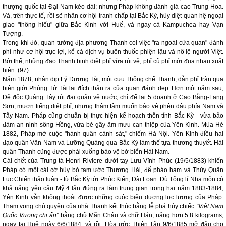
thượng quốc tại Đại Nam kéo dài; nhưng Pháp không đánh giá cao Trung Hoa.
Và, trên thực tế, rồi sẽ nhân cơ hội tranh chấp tại Bắc Kỳ, hủy diệt quan hệ ngoại
giao "thông hiếu" giữa Bắc Kinh với Huế, và ngay cả Kampuchea hay Vạn
Tượng.
Trong khi đó, quan tướng địa phương Thanh coi việc "ra ngoài cửa quan" đánh
phỉ như cơ hội trục lợi, kể cả dịch vụ buôn thuốc phiện lậu và nô lệ người Việt.
Bởi thế, những đạo Thanh binh diệt phỉ vừa rút về, phỉ cũ phỉ mới đua nhau xuất
hiện. (97)
Năm 1878, nhân dịp Lý Dương Tài, một cựu Thống chế Thanh, dẫn phỉ tràn qua
biên giới Phùng Tử Tài lại đích thân ra cửa quan đánh dẹp. Hơn một năm sau,
Đề đốc Quảng Tây rút đại quân về nước, chỉ để lại 5 doanh ở Cao Bằng-Lạng
Sơn, mượn tiếng diệt phỉ, nhưng thâm tâm muốn bảo vệ phên dậu phía Nam và
Tây Nam. Pháp cũng chuẩn bị thực hiện kế hoạch thôn tính Bắc Kỳ - vừa bảo
đảm an ninh sông Hồng, vừa bẻ gãy âm mưu can thiệp của Yên Kinh. Mùa Hè
1882, Pháp mở cuộc "hành quân cảnh sát," chiếm Hà Nội. Yên Kinh điều hai
đạo quân Vân Nam và Lưỡng Quảng qua Bắc Kỳ làm thế tựa thương thuyết. Hải
quân Thanh cũng được phái xuống bảo vệ bờ biển Hải Nam.
Cái chết của Trung tá Henri Riviere dưới tay Lưu Vĩnh Phúc (19/5/1883) khiến
Pháp có một cái cớ hủy bỏ tạm ước Thượng Hải, để pháo hạm và Thủy Quân
Lục Chiến thảo luận - từ Bắc Kỳ tới Phúc Kiến, Đài Loan. Dù Tổng lí Nha môn có
khả năng yêu cầu Mỹ 4 lần đứng ra làm trung gian trong hai năm 1883-1884,
Yên Kinh vẫn không thoát được những cuộc biểu dương lực lượng của Pháp.
Tham vọng chủ quyền của nhà Thanh kết thúc bằng lễ phá hủy chiếc
"Việt Nam
Quốc Vương chi ấn"
bằng chữ Mãn Châu và chữ Hán, nặng hơn 5.8 kilograms,
ngay tại Huế ngày 6/6/1884; và rồi, Hòa ước Thiên Tân 9/6/1885 mở đầu cho