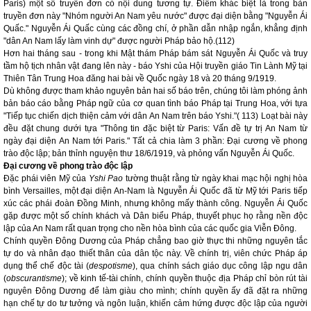
Paris) một số truyền đơn có nội dung tương tự. Điểm khác biệt là trong bản
truyền đơn này "Nhóm người An Nam yêu nước" được đại diện bằng "Nguyễn Ái
Quấc." Nguyễn Ái Quấc cùng các đồng chí, ở phần dẫn nhập ngắn, khẳng định
"dân An Nam lấy làm vinh dự" được người Pháp bảo hộ.(112)
Hơn hai tháng sau - trong khi Mật thám Pháp bám sát Nguyễn Ái Quốc và truy
tầm hộ tịch nhân vật đang lên này - báo Yshi của Hội truyền giáo Tin Lành Mỹ tại
Thiên Tân Trung Hoa đăng hai bài về Quốc ngày 18 và 20 tháng 9/1919.
Dù không được tham khảo nguyên bản hai số báo trên, chúng tôi làm phóng ảnh
bản báo cáo bằng Pháp ngữ của cơ quan tình báo Pháp tại Trung Hoa, với tựa
"Tiếp tục chiến dịch thiện cảm với dân An Nam trên báo Yshi."( 113) Loạt bài này
đều đặt chung dưới tựa "Thông tin đặc biệt từ Paris: Vấn đề tự trị An Nam từ
ngày đại diện An Nam tới Paris." Tất cả chia làm 3 phần: Đại cương về phong
trào độc lập; bản thỉnh nguyện thư 18/6/1919, và phỏng vấn Nguyễn Ái Quốc.
Đại cương về phong trào độc lập
Đặc phái viên Mỹ của
Yshi Pao
tường thuật rằng từ ngày khai mạc hội nghị hòa
bình Versailles, một đại diện An-Nam là Nguyễn Ái Quốc đã từ Mỹ tới Paris tiếp
xúc các phái đoàn Đồng Minh, nhưng không mấy thành công. Nguyễn Ái Quốc
gặp được một số chính khách và Dân biểu Pháp, thuyết phục họ rằng nền độc
lập của An Nam rất quan trọng cho nền hòa bình của các quốc gia Viễn Đông.
Chính quyền Đông Dương của Pháp chẳng bao giờ thực thi những nguyên tắc
tự do và nhân đạo thiết thân của dân tộc này. Về chính trị, viên chức Pháp áp
dụng thể chế độc tài (
despotisme
), qua chính sách giáo dục công lập ngu dân
(
obscurantisme
); về kinh tế-tài chính, chính quyền thuộc địa Pháp chỉ bòn rút tài
nguyên Đông Dương để làm giàu cho mình; chính quyền ấy đã đặt ra những
hạn chế tự do tư tưởng và ngôn luận, khiến cảm hứng được độc lập của người