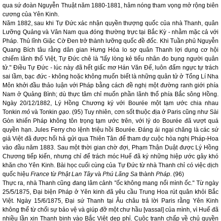
qua sứ đoàn Nguyễn Thuật năm 1880-1881, hâm nóng tham vọng mở rộng biên
cương của Yên Kinh.
Năm 1882, sau khi Tự Đức xác nhận quyền thượng quốc của nhà Thanh, quân
Lưỡng Quảng và Vân Nam qua đóng thường trực tại Bắc Kỳ - nhằm mặc cả với
Pháp. Thủ lĩnh Giặc Cờ Đen trở thành lưỡng quốc đề đốc. Khi Tuần phủ Nguyễn
Quang Bích tâu rằng dân gian Hưng Hóa lo sợ quân Thanh lợi dụng cơ hội
chiếm lãnh thổ Việt, Tự Đức chê là "lấy lòng kẻ tiểu nhân đo bụng người quân
tử." Điều Tự Đức - lúc này đã hết giấc mơ Hán Văn Đế, luôn đấm ngực tự trách
sai lầm, bạc đức - không hoặc không muốn biết là những quân tử ở Tổng Lí Nha
Môn khởi đầu thảo luận với Pháp bằng cách đề nghị một đường ranh giới phía
Nam ở Quảng Bình; dù thực tâm chỉ muốn phần lãnh thổ phía Bắc sông Hồng.
Ngày 20/12/1882, Lý Hồng Chương ký với Bourée một tạm ước chia nhau
Tonkin
mỏ
và Tonkin
gạo
. (95) Tuy nhiên, cơn sốt thuộc địa ở Paris cũng như Sài
Gòn khiến Pháp không tôn trọng tạm ước trên, với lý do Bourée đã vượt quá
quyền hạn. Jules Ferry cho lệnh triệu hồi Bourée. Đáng ái ngại chăng là các sứ
giả Việt đã được hối hả gửi qua Thiên Tân để tham dự cuộc hòa nghị Pháp-Hoa
vào đầu năm 1883. Sau một thời gian chờ đợi, Phạm Thận Duật được Lý Hồng
Chương tiếp kiến, nhưng chỉ để trách móc Huế đã ký những hiệp ước gây khó
khăn cho Yên Kinh. Bài học cuối cùng của Tự Đức từ nhà Thanh chỉ có việc dịch
quốc hiệu
France
từ
Phật Lan Tây
và
Phú Lãng Sa
thành
Pháp
. (96)
Thực ra, nhà Thanh cũng đang lâm cảnh "ốc không mang nổi mình ốc." Từ ngày
25/5/1875, Đại biện Pháp ở Yên kinh đã yêu cầu Trung Hoa rút quân khỏi Bắc
Việt. Ngày 15/6/1875, Đại sứ Thanh tại Âu châu trả lời Paris rằng Yên Kinh
không thể từ chối sự bảo vệ và giúp đỡ một chư hầu [vassal] của mình, vì Huế đã
nhiều lần xin Thanh binh vào Bắc Việt dẹp phỉ. Cuộc tranh chấp về chủ quyền