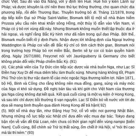
chức Việt. Sau đó vào Đà Nẵng, với ý định lên Huế. Huế hỏi ý kiến Lãnh sự
Pháp; và được khuyên là chỉ nên theo thủ tục thông thường, cho quan chức địa
phương tiếp, rồi đến Thương Bạc. Thuyền trưởng bỏ đi. Tháng 11/1878, trong
dịp tiếp kiến Đại sứ Pháp Saint-Vallier, Bismark tiết lộ một số nhà thám hiểm
Prussia yêu cầu nên khai khẩn sông Hồng, một thủy lộ dẫn vào Vân Nam, vì
Pháp có ý bỏ rơi vùng đất này. Nhưng Bismark không muốn thiết lập thuộc địa ở
hải ngoại, và nghĩ rằng Bắc Kỳ hình như đã nằm trong quĩ đạo Pháp. Bởi thế,
Bismark muốn biết rõ ý định Paris. Nhận được lời khẳng định của Ngoại trưởng
Waddington là Pháp coi vấn đề Bắc Kỳ chỉ có tính cách thời gian, Bismark nói
trong trường hợp Pháp bỏ rơi miền Bắc, Berlin sẽ tự coi có toàn quyền hành
động. Ngày 26/7/1880, Freycnet nói với Jauréguiberry là Germany cho biết
không phản đối việc Pháp chiếm Bắc Kỳ. (91)
(4). Các phái viên của Tự Đức còn tiếp xúc được vài nhà buôn Nga, như Lạc Sĩ
Điền hay Xuy Di để mua diêm tiêu làm thuốc súng. Nhưng hàng không tốt, Phạm
Phú Thứ còn bị thư nặc danh tố cáo móc ngoặc Nga thương kiếm lợi. Năm 1871,
bộ Hộ, Binh và Công cho rằng không nên mua đồng, gang, súng và máy móc
của Nga vì khó sử dụng. Đề nghị bán tàu và khí giới cho Việt Nam của thương
gia Nga cũng không đạt kết quả. Kết quả cuối cùng là một vụ kiện ở Hong Kong,
và sau khi chỉ được bồi thường 6 vạn nguyên. Lạc Sĩ Điền bỏ về nước với lời đe
dọa sẽ mang binh thuyền qua đánh Hong Kong để trả hận!( 92)
(5). Một số nhà duy tân, như Đặng Huy Trứ, cổ võ việc noi gương Nhật Bản.
Nhưng những nỗ lực tiếp xúc Nhật chỉ đưa đến việc mua đại bác. Tokyo đang
bận rộn về vấn đề Đài Loan, nên chưa có thời gian nghĩ đến vùng
nampo
[biển
Nam]. Cuối cùng, Bố chính sứ Trứ bị thất sủng, ốm chết ở Hà Nội, vì "nói thì cao
mà tài thì kém." (93)