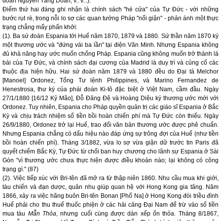
đoàn Nguyễn Tăng Doãn, v.. v...).
Điểm thứ hai đáng ghi nhận là chính sách "hé cửa" của Tự Đức - với những
bước rụt rè, trong nỗi lo sợ các quan tướng Pháp "nổi giận" - phản ánh một thực
trạng chẳng mấy phấn khởi:
(1). Ba sứ đoàn Espania tới Huế năm 1870, 1879 và 1880. Sứ thần năm 1870 ký
một thương ước và "đứng vái ba lần" tại điện Văn Minh. Nhưng Espania không
đủ khả năng hay ước muốn chống Pháp. Espania cũng không muốn trở thành lá
bài của Tự Đức, và chính sách đại cương của Madrid là duy trì và củng cố các
thuộc địa hiện hữu. Hai sứ đoàn năm 1879 và 1880 đều do Đại tá Melchor
[Manoel] Ordonez, Tổng Tư lệnh Philippines, và Marino Fernandez de
Henestrosa, thư ký của phái đoàn Ki-tô đặc biệt ở Việt Nam, cầm đầu. Ngày
27/1/1880 [16/12 Kỷ Mão], Đỗ Đăng Đệ và Hoàng Diệu ký thương ước mới với
Ordonez. Tuy nhiên, Espania cho Pháp quyền quản trị các giáo sĩ Espania ở Bắc
Kỳ và chịu trách nhiệm số tiền bồi hoàn chiến phí mà Tự Đức còn thiếu. Ngày
26/9/1880, Ordonez trở lại Huế, trao đổi văn bản thương ước được phê chuẩn.
Nhưng Espania chẳng có dấu hiệu nào đáp ứng sự trông đợi của Huế (như tiền
bồi hoàn chiến phí). Tháng 3/1882, vừa lo sợ vừa giận dữ trước tin Paris đã
quyết chiếm Bắc Kỳ, Tự Đức từ chối ban huy chương cho lãnh sự Espania ở Sài
Gòn "vì thương ước chưa thực hiện được điều khoản nào; lại không có công
trạng gì." (87)
(2). Việc tiếp xúc với Bri-tên đã mở ra từ thập niên 1860. Nhu cầu mua khi giới,
tàu chiến và đạn dược, quân nhu giúp quan hệ với Hong Kong gia tăng. Năm
1866, xảy ra việc hãng buôn Bri-tên Bonan [Phố Na] ở Hong Kong đòi triều đình
Huế phải cho thu thuế thuốc phiện ở các hải cảng Đại Nam để trừ vào số tiền
mua tàu
Mẫn Thỏa
, nhưng cuối cùng được dàn xếp ổn thỏa. Tháng 8/1867,