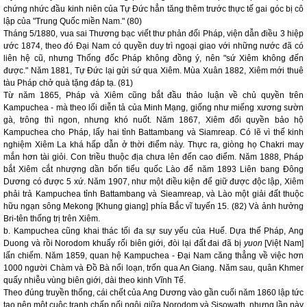
chứng nhức đầu kinh niên của Tự Đức hẳn tăng thêm trước thực tế gai góc bị cô
lập của "Trung Quốc miền Nam." (80)
Tháng 5/1880, vua sai Thương bạc viết thư phản đối Pháp, viện dẫn điều 3 hiệp
ước 1874, theo đó Đại Nam có quyền duy trì ngoại giao với những nước đã có
liên hệ cũ, nhưng Thống đốc Pháp không đồng ý, nên "sứ Xiêm không đến
được." Năm 1881, Tự Đức lại gửi sứ qua Xiêm. Mùa Xuân 1882, Xiêm mới thuê
tàu Pháp chở quà tặng đáp tạ. (81)
Từ năm 1865, Pháp và Xiêm cũng bắt đầu thảo luận về chủ quyền trên
Kampuchea - mà theo lối diễn tả của Minh Mạng, giống như miếng xương sườn
gà, trông thì ngon, nhưng khó nuốt. Năm 1867, Xiêm đổi quyền bảo hộ
Kampuchea cho Pháp, lấy hai tỉnh Battambang và Siamreap. Có lẽ vì thế kinh
nghiệm Xiêm La khá hấp dẫn ở thời điểm này. Thực ra, giòng họ Chakri may
mắn hơn tài giỏi. Con triều thuộc địa chưa lên đến cao điểm. Năm 1888, Pháp
bắt Xiêm cắt nhượng dần bốn tiểu quốc Lào để năm 1893 Liên bang Đông
Dương có được 5 xứ. Năm 1907, như một điều kiện để giữ được độc lập, Xiêm
phải trả Kampuchea tỉnh Battambang và Sieamreap, và Lào một giải đất thuộc
hữu ngạn sông Mekong [Khung giang] phía Bắc vĩ tuyến 15. (82) Và ảnh hưởng
Bri-tên thống trị trên Xiêm.
b. Kampuchea cũng khai thác tối đa sự suy yếu của Huế. Dựa thế Pháp, Ang
Duong và rồi Norodom khuấy rối biên giới, đòi lại đất đai đã bị
yuon
[Việt Nam]
lấn chiếm. Năm 1859, quan hệ Kampuchea - Đại Nam căng thẳng về việc hơn
1000 người Chàm và Đồ Bà nổi loạn, trốn qua An Giang. Năm sau, quân Khmer
quấy nhiễu vùng biên giới, dài theo kinh Vĩnh Tế.
Theo đúng truyền thống, cái chết của Ang Dương vào gần cuối năm 1860 lập tức
tạo nên một cuộc tranh chấp nối ngôi giữa Norodom và Sisowath, nhưng lần này