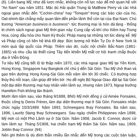
(6). Liên bang Mỹ, như đã lược nhắc, không còn nỗ lực nào để mở quan hệ với
"An Nam" sau năm 1851. Mặc dù Hải quân Trung tá Matthew Perry và các nhà
ngoại giao nhắc đến "Cochin-china" hay "Tonquin" trong các báo cáo của họ,
Oat-shinh-tân chẳng mấy quan tâm đến phần lãnh thổ còn lại của Đại Nam. Chủ
trương
"American business is business"
- tức thương mại là hòn đá tảng - thống
trị chính sách ngoại giao Mỹ thời gian này. Cung cấp vũ khí cho Xiêm hay Trung
Hoa, cùng dầu hỏa cho Nam Kỳ thuộc Pháp mang lại những lợi tức đáng kể. Mỹ
và Pháp cũng có liên hệ khá tốt đẹp: Bức tượng nữ thần Tự Do ở New York là
món quà lập quốc của Pháp. Thêm vào đó, cuộc nội chiến Bắc-Nam (1861-
1865) và nhu cầu tái thiết cùng Tây tiến khiến Mỹ mất cơ hội tranh chấp thuộc
địa ở Viễn Đông.
Tư liệu Mỹ cũng tiết lộ từ thập niên 1870, các nhà ngoại giao Mỹ tại Yên Kinh,
Hong Kong, Singapore hay Bangkok chỉ chú ý đến Sài Gòn. Tàu Mỹ chở than và
gạo trên đường Hong Kong-Sài Gòn mỗi năm lên tới 30 chiếc. Có trường hợp
thủy thủ nổi loạn, cần giúp đỡ trên bờ. Họ đề nghị Bộ Ngoại Giao đặt tại Sài Gòn
một đại diện thương mại hay nhân viên lãnh sự, nhưng năm 1873, Ngoại trưởng
Hamilton Fish không tán thành.
Mười lăm năm sau, vào tháng 9/1888, BNG Mỹ mới đồng ý cử Aimée Fonsales,
thuộc công ty Denis Frères, làm đại diện thương mại ở Sài Gòn. Fonsales nhận
chức ngày 10/3/1889. Năm 1893, Schneegans thay Fonsales. Ba năm sau,
1896, Lauritz Stang thay Schneegans. Sau ngày chiếm Philippines năm 1898,
Mỹ mới có một Phó Lãnh sự ở Sài Gòn. Năm 1908, Jacob E. Connor, được cử
làm lãnh sự. Tháng 5/1908, hai chiến hạm Mỹ thăm Sài Gòn. Năm sau, 1909,
Joblin thay Connor. (94)
Nên ghi thêm là dù đình thần nhiều lần nhắc đến Mỹ trong các cuộc bàn luận,