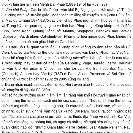
thời kỳ tạm gọi là Thiên Mệnh Đại Pháp (1883-1945) tại Huế. (98)
4.
Văn khố Pháp:
Các tư liệu Pháp - văn khố Bộ Ngoại giao, Hải quân và Thuộc
địa, cũng như Hội truyền giáo - hoàn toàn im lặng về chuyến đi Mỹ của Bùi Viện.
a. Mặc dù từ năm 1874-1875 các viên chức Pháp mới chính thức có mặt tại Bắc
và Trung Kỳ, cơ quan ngoại giao và tình báo Pháp hoạt động khắp nơi, từ Bắc
Kinh, Hong Kong, Quảng Đông, tới Manila, Singapore, Bangkok hay Batavia
(Djakarta). Và, dĩ nhiên Oat-shinh-tân. Nhưng tư liệu ngoại giao Pháp không hề
nhắc đến quan hệ nào giữa Huế và Oat-shinh-tân.
b. Tư liệu Bộ Hải quân và thuộc địa Pháp cũng không có ánh sáng nào về Bùi
Viện. Các sử gia Việt và thế giới làm việc tại các văn khố ở Pháp hay Việt Nam
chưa hề công bố một thông tin nào. Những
microfilms
báo cáo, thư từ của quan
Tướng Pháp, hay tư liệu cá nhân của Genouilly, Page, Jauréguiberry, Rieunier
tại văn khố Hải quân ở Vincennes, cho tới văn khố Bộ thuộc địa, Nam Kỳ
(Goucoch), Annam hay Bắc Kỳ (RST) ở Paris, Aix en-Provence và Sài Gòn mà
chúng tôi được tiếp cận từ 1982 tới 2005 cũng im lặng.
c. Đáng nhấn mạnh là ngay đến tư liệu Hội truyền giáo Pháp cũng không có dấu
vết chuyến đi Mỹ của Bùi Viện.
Một số người thường quan niệm lầm lẫn rằng văn khố Hội truyền giáo Pháp chỉ
gồm những thư từ có tính cách nội bộ của các giáo sĩ. Thực ra, những thư từ này
chứa đựng nhiều thông tin phong phú, dù chưa hẳn luôn chính xác, về sinh hoạt
chính trị, quân sự, kinh tế, văn hóa và xã hội Đại Nam. Ngoài ra, còn những báo
cáo đặc biệt của các giáo sĩ gửi viên chức thuộc địa Pháp về nội tình Đại Việt,
bản đồ các công sự phòng thủ, và ngay cả những đề nghị nên dùng hay bỏ một
quan chức nào đó. Những Giám Mục Pierre Retord, Jean-Marie Pellerin, Paul
Francois Puginier, J. D. Gauthier hay Dominique Lefèbvre cung cấp nhiều tư liệu