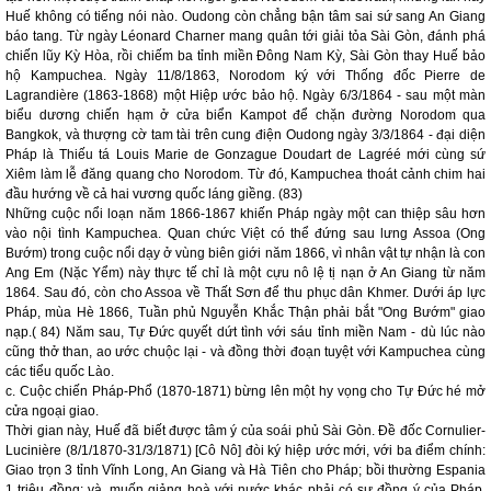
Huế không có tiếng nói nào. Oudong còn chẳng bận tâm sai sứ sang An Giang
báo tang. Từ ngày Léonard Charner mang quân tới giải tỏa Sài Gòn, đánh phá
chiến lũy Kỳ Hòa, rồi chiếm ba tỉnh miền Đông Nam Kỳ, Sài Gòn thay Huế bảo
hộ Kampuchea. Ngày 11/8/1863, Norodom ký với Thống đốc Pierre de
Lagrandière (1863-1868) một Hiệp ước bảo hộ. Ngày 6/3/1864 - sau một màn
biểu dương chiến hạm ở cửa biển Kampot để chặn đường Norodom qua
Bangkok, và thượng cờ tam tài trên cung điện Oudong ngày 3/3/1864 - đại diện
Pháp là Thiếu tá Louis Marie de Gonzague Doudart de Lagréé mới cùng sứ
Xiêm làm lễ đăng quang cho Norodom. Từ đó, Kampuchea thoát cảnh chim hai
đầu hướng về cả hai vương quốc láng giềng. (83)
Những cuộc nổi loạn năm 1866-1867 khiến Pháp ngày một can thiệp sâu hơn
vào nội tình Kampuchea. Quan chức Việt có thể đứng sau lưng Assoa (Ong
Bướm) trong cuộc nổi dạy ở vùng biên giới năm 1866, vì nhân vật tự nhận là con
Ang Em (Nặc Yểm) này thực tế chỉ là một cựu nô lệ tị nạn ở An Giang từ năm
1864. Sau đó, còn cho Assoa về Thất Sơn để thu phục dân Khmer. Dưới áp lực
Pháp, mùa Hè 1866, Tuần phủ Nguyễn Khắc Thận phải bắt "Ong Bướm" giao
nạp.(
84)
Năm sau, Tự Đức quyết dứt tình với sáu tỉnh miền Nam - dù lúc nào
cũng thở than, ao ước chuộc lại - và đồng thời đoạn tuyệt với Kampuchea cùng
các tiểu quốc Lào.
c. Cuộc chiến Pháp-Phổ (1870-1871) bừng lên một hy vọng cho Tự Đức hé mở
cửa ngoại giao.
Thời gian này, Huế đã biết được tâm ý của soái phủ Sài Gòn. Đề đốc Cornulier-
Lucinière (8/1/1870-31/3/1871) [Cô Nô] đòi ký hiệp ước mới, với ba điểm chính:
Giao trọn 3 tỉnh Vĩnh Long, An Giang và Hà Tiên cho Pháp; bồi thường Espania
1 triệu đồng; và, muốn giảng hoà với nước khác phải có sự đồng ý của Pháp.