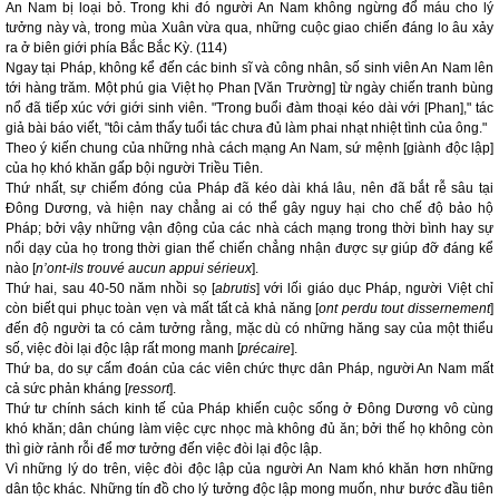
An Nam bị loại bỏ. Trong khi đó người An Nam không ngừng đổ máu cho lý
tưởng này và, trong mùa Xuân vừa qua, những cuộc giao chiến đáng lo âu xảy
ra ở biên giới phía Bắc Bắc Kỳ. (114)
Ngay tại Pháp, không kể đến các binh sĩ và công nhân, số sinh viên An Nam lên
tới hàng trăm. Một phú gia Việt họ Phan [Văn Trường] từ ngày chiến tranh bùng
nổ đã tiếp xúc với giới sinh viên. "Trong buổi đàm thoại kéo dài với [Phan]," tác
giả bài báo viết, "tôi cảm thấy tuổi tác chưa đủ làm phai nhạt nhiệt tình của ông."
Theo ý kiến chung của những nhà cách mạng An Nam, sứ mệnh [giành độc lập]
của họ khó khăn gấp bội người Triều Tiên.
Thứ nhất, sự chiếm đóng của Pháp đã kéo dài khá lâu, nên đã bắt rễ sâu tại
Đông Dương, và hiện nay chẳng ai có thể gây nguy hại cho chế độ bảo hộ
Pháp; bởi vậy những vận động của các nhà cách mạng trong thời bình hay sự
nổi dạy của họ trong thời gian thế chiến chẳng nhận được sự giúp đỡ đáng kể
nào [
n’ont-ils trouvé aucun appui sérieux
].
Thứ hai, sau 40-50 năm nhồi sọ [
abrutis
] với lối giáo dục Pháp, người Việt chỉ
còn biết qui phục toàn vẹn và mất tất cả khả năng [
ont perdu tout dissernement
]
đến độ người ta có cảm tưởng rằng, mặc dù có những hăng say của một thiểu
số, việc đòi lại độc lập rất mong manh [
précaire
].
Thứ ba, do sự cấm đoán của các viên chức thực dân Pháp, người An Nam mất
cả sức phản kháng [
ressort
].
Thứ tư chính sách kinh tế của Pháp khiến cuộc sống ở Đông Dương vô cùng
khó khăn; dân chúng làm việc cực nhọc mà không đủ ăn; bởi thế họ không còn
thì giờ rảnh rỗi để mơ tưởng đến việc đòi lại độc lập.
Vì những lý do trên, việc đòi độc lập của người An Nam khó khăn hơn những
dân tộc khác. Những tín đồ cho lý tưởng độc lập mong muốn, như bước đầu tiên