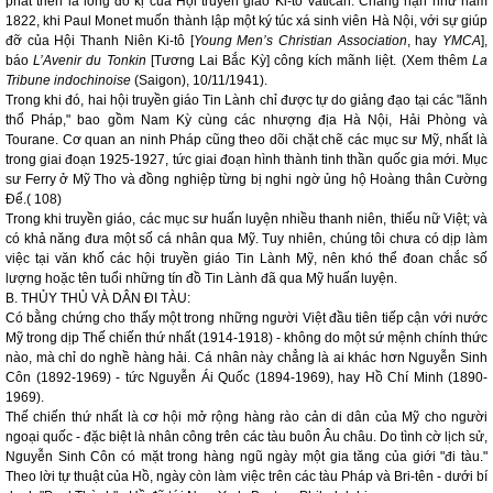
phát triển là lòng đố kị của Hội truyền giáo Ki-tô Vatican. Chẳng hạn như năm
1822, khi Paul Monet muốn thành lập một ký túc xá sinh viên Hà Nội, với sự giúp
đỡ của Hội Thanh Niên Ki-tô [
Young Men’s Christian Association
, hay
YMCA
],
báo
L’Avenir du Tonkin
[Tương Lai Bắc Kỳ] công kích mãnh liệt. (Xem thêm
La
Tribune indochinoise
(Saigon), 10/11/1941).
Trong khi đó, hai hội truyền giáo Tin Lành chỉ được tự do giảng đạo tại các "lãnh
thổ Pháp," bao gồm Nam Kỳ cùng các nhượng địa Hà Nội, Hải Phòng và
Tourane. Cơ quan an ninh Pháp cũng theo dõi chặt chẽ các mục sư Mỹ, nhất là
trong giai đoạn 1925-1927, tức giai đoạn hình thành tinh thần quốc gia mới. Mục
sư Ferry ở Mỹ Tho và đồng nghiệp từng bị nghi ngờ ủng hộ Hoàng thân Cường
Để.( 108)
Trong khi truyền giáo, các mục sư huấn luyện nhiều thanh niên, thiếu nữ Việt; và
có khả năng đưa một số cá nhân qua Mỹ. Tuy nhiên, chúng tôi chưa có dịp làm
việc tại văn khố các hội truyền giáo Tin Lành Mỹ, nên khó thể đoan chắc số
lượng hoặc tên tuổi những tín đồ Tin Lành đã qua Mỹ huấn luyện.
B. THỦY THỦ VÀ DÂN ĐI TÀU:
Có bằng chứng cho thấy một trong những người Việt đầu tiên tiếp cận với nước
Mỹ trong dịp Thế chiến thứ nhất (1914-1918) - không do một sứ mệnh chính thức
nào, mà chỉ do nghề hàng hải. Cá nhân này chẳng là ai khác hơn Nguyễn Sinh
Côn (1892-1969) - tức Nguyễn Ái Quốc (1894-1969), hay Hồ Chí Minh (1890-
1969).
Thế chiến thứ nhất là cơ hội mở rộng hàng rào cản di dân của Mỹ cho người
ngoại quốc - đặc biệt là nhân công trên các tàu buôn Âu châu. Do tình cờ lịch sử,
Nguyễn Sinh Côn có mặt trong hàng ngũ ngày một gia tăng của giới "đi tàu."
Theo lời tự thuật của Hồ, ngày còn làm việc trên các tàu Pháp và Bri-tên - dưới bí