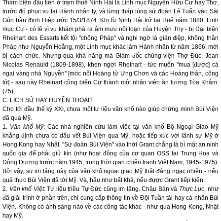
Tham biện đầu tiên ở trạm thuế Ninh Hải là Linh mục Nguyễn Hữu Cư hay Thơ,
trước đó phục vụ tại Hành nhân ty, và từng tháp tùng sứ đoàn Lê Tuấn vào Sài
Gòn bàn định Hiệp ước 15/3/1874. Khi từ Ninh Hải trở lại Huế năm 1880, Linh
mục Cư - có lẽ vì vụ khám phá ra âm mưu nổi loạn của Huyện Thy - bị Đại biện
Rheinart des Essarts kết tội "chống Pháp" và nghi ngờ là gián điệp, không thân
Pháp như Nguyễn Hoằng, một Linh mục khác làm Hành nhân từ năm 1866, mới
bị cách chức. Nhưng qua khả năng mà Giám đốc chủng viện Thợ Đúc, Jean
Nicolas Renauld (1809-1898), khen ngợi Rheinart - tức muốn "mua [được] cả
ngai vàng nhà Nguyễn" [móc nối Hoàng tử Ưng Chơn và các Hoàng thân, công
tử] - sau này Rheinart cũng biến Cư thành một nhân viên ăn lương Tòa Khâm.
(75)
C. LỊCH SỬ HAY HUYỀN THOẠI?
Cho tới đầu thế kỷ XXI, chưa một tư liệu văn khố nào giúp chứng minh Bùi Viện
đã qua Mỹ.
1.
Văn khố Mỹ
: Các nhà nghiên cứu làm việc tại văn khố Bộ Ngoại Giao Mỹ
khẳng định chưa có dấu vết Bùi Viện qua Mỹ, hoặc tiếp xúc với lãnh sự Mỹ ở
Hong Kong hay Nhật. "Sứ đoàn Bùi Viện" vào thời Grant chẳng là bí mật an ninh
quốc gia để phải giữ kín (như hoạt động của cơ quan OSS tại Trung Hoa và
Đông Dương trước năm 1945, trong thời gian chiến tranh Việt Nam, 1945-1975).
Bởi vậy, sự im lặng này của văn khố ngoại giao Mỹ thật đáng ngạc nhiên - nếu
quả thực Bùi Viện đã tới Mỹ. Và, hầu như bất khả, nếu được Grant tiếp kiến.
2.
Văn khố Việt
: Tư liệu triều Tự Đức cũng im lặng. Châu Bản và
Thực Lục
, như
đã giải trình ở phần trên, chỉ cung cấp thông tin về Đội Tuần tải hay cá nhân Bùi
Viện. Không có ánh sáng nào về các công tác khác - như qua Hong Kong, Nhật
hay Mỹ.