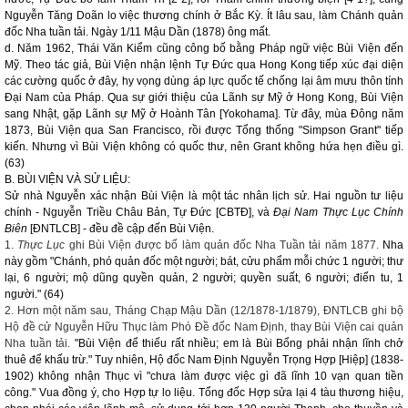
Nguyễn Tăng Doãn lo việc thương chính ở Bắc Kỳ. Ít lâu sau, làm Chánh quản
đốc Nha tuần tải. Ngày 1/11 Mậu Dần (1878) ông mất.
d. Năm 1962, Thái Văn Kiểm cũng công bố bằng Pháp ngữ việc Bùi Viện đến
Mỹ. Theo tác giả, Bùi Viện nhận lệnh Tự Đức qua Hong Kong tiếp xúc đại diện
các cường quốc ở đây, hy vọng dùng áp lực quốc tế chống lại âm mưu thôn tính
Đại Nam của Pháp. Qua sự giới thiệu của Lãnh sự Mỹ ở Hong Kong, Bùi Viện
sang Nhật, gặp Lãnh sự Mỹ ở Hoành Tân [Yokohama]. Từ đây, mùa Đông năm
1873, Bùi Viện qua San Francisco, rồi được Tổng thống "Simpson Grant" tiếp
kiến. Nhưng vì Bùi Viện không có quốc thư, nên Grant không hứa hẹn điều gì.
(63)
B. BÙI VIỆN VÀ SỬ LIỆU:
Sử nhà Nguyễn xác nhận Bùi Viện là một tác nhân lịch sử. Hai nguồn tư liệu
chính - Nguyễn Triều Châu Bản, Tự Đức [CBTĐ], và
Đại Nam Thực Lục Chính
Biên
[ĐNTLCB] - đều đề cập đến Bùi Viện.
1.
Thực Lục
ghi Bùi Viện được bổ làm quản đốc Nha Tuần tải năm 1877.
Nha
này gồm "Chánh, phó quản đốc một người; bát, cửu phẩm mỗi chức 1 người; thư
lại, 6 người; mộ dũng quyền quản, 2 người; quyền suất, 6 người; điển tu, 1
người." (64)
2. Hơn một năm sau, Tháng Chạp Mậu Dần (12/1878-1/1879), ĐNTLCB ghi bộ
Hộ đề cử Nguyễn Hữu Thục làm Phó Đề đốc Nam Định, thay Bùi Viện cai quản
Nha tuần tải.
"Bùi Viện để thiếu rất nhiều; em là Bùi Bổng phải nhận lĩnh chở
thuê để khấu trừ." Tuy nhiên, Hộ đốc Nam Định Nguyễn Trọng Hợp [Hiệp] (1838-
1902) không nhận Thục vì "chưa làm được việc gì đã lĩnh 10 vạn quan tiền
công." Vua đồng ý, cho Hợp tự lo liệu. Tổng đốc Hợp sửa lại 4 tàu thương hiệu,