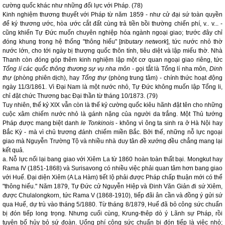
cường quốc khác như những đối lực với Pháp. (78)
Kinh nghiệm thương thuyết với Pháp từ năm 1859 - như cử đại sứ toàn quyền
để ký thương ước, hòa ước cắt đất cùng trả tiền bồi thường chiến phí, v.. v... -
cũng khiến Tự Đức muốn chuyên nghiệp hóa ngành ngoại giao; trước đây chỉ
đóng khung trong hệ thống "thông hiếu" [
tributary network
], tức nước nhỏ thờ
nước lớn, cho tới ngày bị thượng quốc thôn tính, tiêu diệt và lập miếu thờ. Nhà
Thanh còn đóng góp thêm kinh nghiệm lập một cơ quan ngoại giao riêng, tức
Tổng lí các quốc thông thương sự vụ nha môn
- gọi tắt là Tổng lí nha môn,
Dinh
thự
(phòng phiên dịch), hay
Tổng thự
(phòng trung tâm) - chính thức hoạt động
ngày 11/3/1861. Vì Đại Nam là một nước nhỏ, Tự Đức không muốn lập Tổng li,
chỉ đặt chức Thương bạc Đại thần từ tháng 10/1873. (79)
Tuy nhiên, thế kỷ XIX vẫn còn là thế kỷ cường quốc kiêu hãnh đặt tên cho những
cuộc xâm chiếm nước nhỏ là gánh nặng của người da trắng. Một Thủ tướng
Pháp được mang biệt danh
le Tonkinois
- không vì ông ta sinh ra ở Hà Nội hay
Bắc Kỳ - mà vì chủ trương đánh chiếm miền Bắc. Bởi thế, những nỗ lực ngoại
giao mà Nguyễn Trường Tộ và nhiều nhà duy tân đề xướng đều chẳng mang lại
kết quả.
a. Nỗ lực nối lại bang giao với Xiêm La từ 1860 hoàn toàn thất bại. Mongkut hay
Rama IV (1851-1868) và Surisavong có nhiều việc phải quan tâm hơn bang giao
với Huế. Đại diện Xiêm (A La Hàm) tiết lộ phải được Pháp chấp thuận mới có thể
"thông hiếu." Năm 1879, Tự Đức cử Nguyễn Hiệp và Đinh Văn Giản đi sứ Xiêm,
được Chulalongkorn, tức Rama V (1868-1910), tiếp đãi ân cần và đồng ý gửi sứ
qua Huế, dự trù vào tháng 5/1880. Từ tháng 8/1879, Huế đã bỏ công sức chuẩn
bị đón tiếp long trọng. Nhưng cuối cùng, Krung-thêp dò ý Lãnh sự Pháp, rồi
tuyên bố hủy bỏ sứ đoàn. Uổng phí công sức chuẩn bị đón tiếp là việc nhỏ;