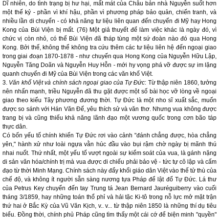
Dĩ nhiên, do tình trạng bị hư hại, mất mát của Châu bản nhà Nguyễn suốt hơn
một thế kỷ - phần vì khí hậu, phần vì phương pháp bảo quản, chiến tranh, và
nhiều lần di chuyển - có khả năng tư liệu liên quan đến chuyến đi Mỹ hay Hong
Kong của Bùi Viện bị mất. (76) Một giả thuyết để làm việc khác là ngày đó, vì
chức vị còn nhỏ, có thể Bùi Viện đã tháp tùng một sứ đoàn nào đó qua Hong
Kong. Bởi thế, không thể không tra cứu thêm các tư liệu liên hệ đến ngoại giao
trong giai đoạn 1870-1878 - như chuyến qua Hong Kong của Nguyễn Hữu Lập,
Nguyễn Tăng Doãn và Nguyễn Huy Hỗn - mới hy vọng phá vỡ được sự im lặng
quanh chuyến đi Mỹ của Bùi Viện trong các văn khố Việt.
3.
Văn khố Việt và chính sách ngoại giao của Tự Đức
: Từ thập niên 1860, tưởng
nên nhấn mạnh, triều Nguyễn đã thu gặt được một số bài học vỡ lòng về ngoại
giao theo kiểu Tây phương đương thời. Tự Đức là một nho sĩ xuất sắc, muốn
được so sánh với Hán Văn Đế, yêu thích sử và văn thơ. Nhưng vua không được
trang bị và cũng thiếu khả năng lãnh đạo một vương quốc trong cơn bão táp
thực dân.
Có bốn yếu tố chính khiến Tự Đức rơi vào cảnh "đánh chẳng được, hòa chẳng
yên," hành xử như loài ngựa vằn húc đầu vào bụi rậm chờ ngày bị mãnh thú
nhai nuốt. Thứ nhất, một yếu tố vượt ngoài sự kiểm soát của vua, là gánh nặng
di sản văn hóa/chính trị mà vua được di chiếu phải bảo vệ - tức tự cô lập và cấm
đạo từ thời Minh Mạng. Chính sách này đẩy khối giáo dân Việt vào thế tử thù của
chế độ, và không ít người sẵn sàng nương tựa Pháp để lật đổ Tự Đức. Lá thư
của Petrus Key chuyển đến tay Trung tá Jean Bernard Jauréguiberry vào cuối
tháng 3/1859, hay những toán thổ phỉ và hải tặc Ki-tô trong nỗ lực mở mặt trận
thứ hai ở Bắc Kỳ của Vũ Văn Kịch, v.. v... từ thập niên 1850 là những thí dụ tiêu
biểu. Đồng thời, chính phủ Pháp cũng tìm thấy một cái cớ để biện minh "quyền"