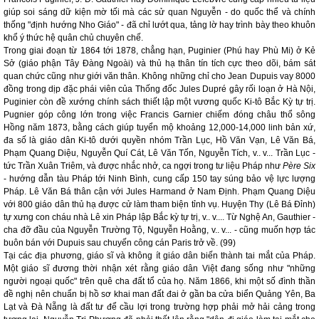
giúp soi sáng dữ kiện mờ tối mà các sử quan Nguyễn - do quốc thể và chính
thống "định hướng Nho Giáo" - đã chỉ lướt qua, tảng lờ hay trình bày theo khuôn
khổ ý thức hệ quân chủ chuyên chế.
Trong giai đoạn từ 1864 tới 1878, chẳng hạn, Puginier (Phú hay Phù Mi) ở Kẻ
Sở (giáo phận Tây Đàng Ngoài) và thủ hạ thân tín tích cực theo dõi, bám sát
quan chức cũng như giới văn thân. Không những chỉ cho Jean Dupuis vay 8000
đồng trong dịp đặc phái viên của Thống đốc Jules Dupré gây rối loạn ở Hà Nội,
Puginier còn đề xướng chính sách thiết lập một vương quốc Ki-tô Bắc Kỳ tự trị.
Pugnier góp công lớn trong việc Francis Garnier chiếm đóng châu thổ sông
Hồng năm 1873, bằng cách giúp tuyển mộ khoảng 12,000-14,000 linh bản xứ,
đa số là giáo dân Ki-tô dưới quyền nhóm Trần Lục, Hồ Văn Vạn, Lê Văn Bá,
Phạm Quang Diệu, Nguyễn Quí Cát, Lê Văn Tốn, Nguyễn Tích, v.. v... Trần Lục -
tức Trần Xuân Triêm, và được nhắc nhở, ca ngợi trong tư liệu Pháp như
Père Six
- hướng dẫn tàu Pháp tới Ninh Bình, cung cấp 150 tay súng bảo vệ lực lượng
Pháp. Lê Văn Bá thân cận với Jules Harmand ở Nam Định. Phạm Quang Diệu
với 800 giáo dân thủ hạ được cử làm tham biện tỉnh vụ. Huyện Thy (Lê Bá Đỉnh)
tự xưng con cháu nhà Lê xin Pháp lập Bắc kỳ tự trị, v.. v.... Từ Nghệ An, Gauthier -
cha đỡ đầu của Nguyễn Trường Tộ, Nguyễn Hoằng, v.. v... - cũng muốn hợp tác
buôn bán với Dupuis sau chuyến công cán Paris trở về. (99)
Tại các địa phương, giáo sĩ và không ít giáo dân biến thành tai mắt của Pháp.
Một giáo sĩ đương thời nhận xét rằng giáo dân Việt đang sống như "những
người ngoại quốc" trên quê cha đất tổ của họ. Năm 1866, khi một số đình thần
đề nghị nên chuẩn bị hồ sơ khai man đất đai ở gần ba cửa biển Quảng Yên, Ba
Lạt và Đà Nẵng là đất tư để cầu lợi trong trường hợp phải mở hải cảng trong