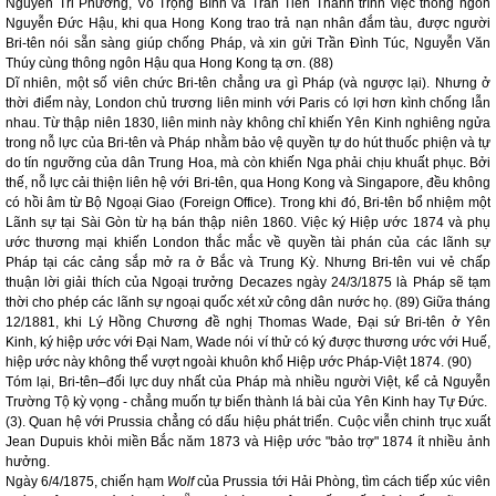
Nguyễn Tri Phương, Võ Trọng Bình và Trần Tiễn Thành trình việc thông ngôn
Nguyễn Đức Hậu, khi qua Hong Kong trao trả nạn nhân đắm tàu, được người
Bri-tên nói sẵn sàng giúp chống Pháp, và xin gửi Trần Đình Túc, Nguyễn Văn
Thúy cùng thông ngôn Hậu qua Hong Kong tạ ơn. (88)
Dĩ nhiên, một số viên chức Bri-tên chẳng ưa gì Pháp (và ngược lại). Nhưng ở
thời điểm này, London chủ trương liên minh với Paris có lợi hơn kình chống lẫn
nhau. Từ thập niên 1830, liên minh này không chỉ khiến Yên Kinh nghiêng ngửa
trong nỗ lực của Bri-tên và Pháp nhằm bảo vệ quyền tự do hút thuốc phiện và tự
do tín ngưỡng của dân Trung Hoa, mà còn khiến Nga phải chịu khuất phục. Bởi
thế, nỗ lực cải thiện liên hệ với Bri-tên, qua Hong Kong và Singapore, đều không
có hồi âm từ Bộ Ngoại Giao (Foreign Office). Trong khi đó, Bri-tên bổ nhiệm một
Lãnh sự tại Sài Gòn từ hạ bán thập niên 1860. Việc ký Hiệp ước 1874 và phụ
ước thương mại khiến London thắc mắc về quyền tài phán của các lãnh sự
Pháp tại các cảng sắp mở ra ở Bắc và Trung Kỳ. Nhưng Bri-tên vui vẻ chấp
thuận lời giải thích của Ngoại trưởng Decazes ngày 24/3/1875 là Pháp sẽ tạm
thời cho phép các lãnh sự ngoại quốc xét xử công dân nước họ. (89) Giữa tháng
12/1881, khi Lý Hồng Chương đề nghị Thomas Wade, Đại sứ Bri-tên ở Yên
Kinh, ký hiệp ước với Đại Nam, Wade nói ví thử có ký được thương ước với Huế,
hiệp ước này không thể vượt ngoài khuôn khổ Hiệp ước Pháp-Việt 1874. (90)
Tóm lại, Bri-tên–đối lực duy nhất của Pháp mà nhiều người Việt, kể cả Nguyễn
Trường Tộ kỳ vọng - chẳng muốn tự biến thành lá bài của Yên Kinh hay Tự Đức.
(3). Quan hệ với Prussia chẳng có dấu hiệu phát triển. Cuộc viễn chinh trục xuất
Jean Dupuis khỏi miền Bắc năm 1873 và Hiệp ước "bảo trợ" 1874 ít nhiều ảnh
hưởng.
Ngày 6/4/1875, chiến hạm
Wolf
của Prussia tới Hải Phòng, tìm cách tiếp xúc viên