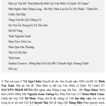
Đặt Lại Vấn Đề: Thời Điểm Ra Đời Của Văn Miếu Và Quốc Tử Giám?
Một Nghìn Năm Thăng Long - Hà Nội, Nhìn Lại Giá Trị Tác Phẩm " Thiên Đô Chiếu" Của Thái Tổ Lý Công Uẩn
Chiều Thứ Bảy
Nàng Vừa Đi Lấy Chồng Về
Em Trú Ẩn Trong Ký Tự Tên Anh
Hồ Dĩ Vãng
Thảo Nguyên Xanh
Mưa Treo Trên Cao
Mưa Qua Sân Thượng
Thơ Lữ Thị Mai
Thời Gian
Sandra Cisneros : Đừng Bao Giờ Lấy Mễ / Chuyển Ngữ: Hoàng Chính
Hệ Luỵ
3/ Thư toà soạn 5/
Vũ Ngự Chiêu
:Chuyến đi cầu viện bí mật năm 1950 của Hồ 52/
Đinh
Văn Tuấn
: Đặt lại vấn đề: Thời điểm ra đời của Văn Miếu và Quốc Tử Giám? 67/
NGUYỄN PHẠM HÙNG
:Một nghìn năm Thăng Long -Hà Nội... 89/
Thụy Khuê
: Bích
Khê (1916-1946) 106/
Nguyễn Xuân Tường Vy:
Đêm Nổi Lửa 117/
Đoàn Minh Châu
:
Chiều thứ bảy
118/
Đỗ Phấn
: Nàng vừa đi lấy chồng về 130/
lưu diệu vân:
Em trú ẩn
trong ký tự tên anh
132/
Lê Quỳnh Mai
: Hồ dĩ vãng 140/
Đặng Hiền
:
Thảo nguyên xanh,