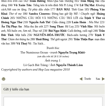
Mưa treo trên cao
142/
Trầm Hương
: Mưa Qua Sân Thượng 165/
Trần Mộng Tú:
Dịu
dàng
166/
Vũ Xuân Tửu
: Tiếng kèn lá trên đỉnh Mã Pì Lèng 174/
Lữ Thị Mai
:
Khoảng
cách,Viết sau im lặng, Từ phía dấu chân
177/
BAN MAI
: Thời Gian 185/
Phùng Văn
Khai
:
Thơ về mẹ
186/
Sandra Cisneros:
Đừng bao giờ lấy Mễ /
Chuyển ngữ
:
Hoàng
Chính
205/ NHỮNG CÂU HỎI VÀ NHỮNG CÂU TRẢ LỜI của
Trịnh Y Thư và
Hoàng Ngọc Thư
210/
Nguyễn Anh Thế
: Chẫu chàng 220/
Luân Hoán
:
Nếu Như
221/
Âu Thị Phục An
: Mùa thu ẩm ướt 227/
Song Thao:
Hệ Luỵ 235/
Vĩnh Hảo
:
Nỗi buồn
anh, Nỗi buồn em, Sơn nữ, Thục nữ
238/
Bùi Ngọc Khôi
: Cuối đường, cuối ngõ 246/
Trần
Đức Tĩnh
: Mặt biển 256/
NGUYỄN-HÒA-TRƯỚC
: Bách-niên hương 279/
Trịnh Y
Thư
:
Chùm thơ tháng ba
280/
Hoài Băng
: Thế giới ngược 291/
Trần Thiện Đạo
: mạn đàm
văn học 309/
Vũ Thuý Vi
: Tin Sách...
Tranh bìa:
The Numinous Ocean -
tranh
Nguyễn Trọng Khôi-
(sơn dầu trên bố 28 X 30 inches)
Ảnh trang 1:
Lò Gạch Bát Tràng /
Ảnh
Nguyễn Thành Lâm
Copyrighted by authors and Hop Luu magazine 2010
Trước
Sau
Gửi ý kiến của bạn