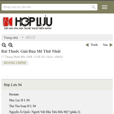
›
Trang nhà
SỐ CŨ
Trước
Sau
Bài Thuốc Giải Bùa Mê Thứ Nhất
17 Tháng Mười Một 2008
12:00 SA
(Xem: 10663)
HOÀNG CHÍNH
Hợp Lưu 94
Hesitate
Mục Lục H L 94
Thư Tòa Soạn H L 94
Nguyễn Ái Quốc: Người Việt Đầu Tiên Đến Mỹ? (phần 2)