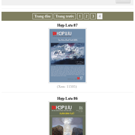
Trang đầu
Trang trước
1
2
3
4
Hợp Lưu 87
(Xem: 11505)
Hợp Lưu 86