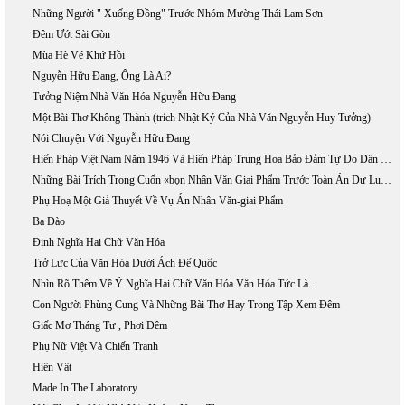
Những Người " Xuống Đồng" Trước Nhóm Mường Thái Lam Sơn
Đêm Ướt Sài Gòn
Mùa Hè Vé Khứ Hồi
Nguyễn Hữu Đang, Ông Là Ai?
Tưởng Niệm Nhà Văn Hóa Nguyễn Hữu Đang
Một Bài Thơ Không Thành (trích Nhật Ký Của Nhà Văn Nguyễn Huy Tưởng)
Nói Chuyện Với Nguyễn Hữu Đang
Hiến Pháp Việt Nam Năm 1946 Và Hiến Pháp Trung Hoa Bảo Đảm Tự Do Dân Chủ Thế Nào?
Những Bài Trích Trong Cuốn «bọn Nhân Văn Giai Phẩm Trước Toàn Án Dư Luận»
Phụ Hoạ Một Giả Thuyết Về Vụ Án Nhân Văn-giai Phẩm
Ba Đào
Định Nghĩa Hai Chữ Văn Hóa
Trở Lực Của Văn Hóa Dưới Ách Đế Quốc
Nhìn Rõ Thêm Về Ý Nghĩa Hai Chữ Văn Hóa Văn Hóa Tức Là...
Con Người Phùng Cung Và Những Bài Thơ Hay Trong Tập Xem Đêm
Giấc Mơ Tháng Tư , Phơi Đêm
Phụ Nữ Việt Và Chiến Tranh
Hiện Vật
Made In The Laboratory