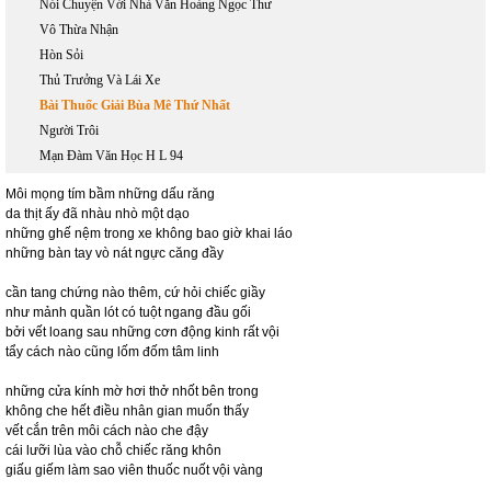
Nói Chuyện Với Nhà Văn Hoàng Ngọc Thư
Vô Thừa Nhận
Hòn Sỏi
Thủ Trưởng Và Lái Xe
Bài Thuốc Giải Bùa Mê Thứ Nhất
Người Trôi
Mạn Đàm Văn Học H L 94
Môi mọng tím bầm những dấu răng
da thịt ấy đã nhàu nhò một dạo
những ghế nệm trong xe không bao giờ khai láo
những bàn tay vò nát ngực căng đầy
cần tang chứng nào thêm, cứ hỏi chiếc giầy
như mảnh quần lót có tuột ngang đầu gối
bởi vết loang sau những cơn động kinh rất vội
tẩy cách nào cũng lốm đốm tâm linh
những cửa kính mờ hơi thở nhốt bên trong
không che hết điều nhân gian muốn thấy
vết cắn trên môi cách nào che đậy
cái lưỡi lùa vào chỗ chiếc răng khôn
giấu giếm làm sao viên thuốc nuốt vội vàng