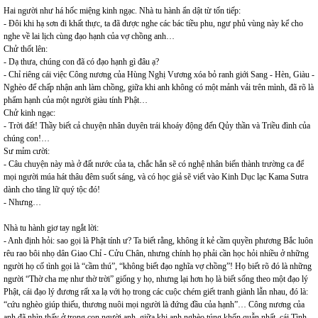
Hai người như há hốc miệng kinh ngạc. Nhà tu hành ẩn dật từ tốn tiếp:
- Đôi khi hạ sơn đi khất thực, ta đã được nghe các bác tiều phu, ngư phủ vùng này kể cho
nghe về lai lịch cùng đạo hạnh của vợ chồng anh…
Chử thốt lên:
- Dạ thưa, chúng con đã có đạo hạnh gì đâu ạ?
- Chỉ riêng cái việc Công nương của Hùng Nghị Vương xóa bỏ ranh giới Sang - Hèn, Giàu -
Nghèo để chấp nhận anh làm chồng, giữa khi anh không có một mảnh vải trên mình, đã rõ là
phẩm hạnh của một người giàu tính Phật…
Chử kinh ngạc:
- Trời đất! Thầy biết cả chuyện nhân duyên trái khoáy động đến Qủy thần và Triều đình của
chúng con!…
Sư mỉm cười:
- Câu chuyện này mà ở đất nước của ta, chắc hẳn sẽ có nghệ nhân biến thành trường ca để
mọi người múa hát thâu đêm suốt sáng, và có học giả sẽ viết vào Kinh Dục lạc Kama Sutra
dành cho tăng lữ quý tộc đó!
- Nhưng…
Nhà tu hành giơ tay ngắt lời:
- Anh định hỏi: sao gọi là Phật tính ư? Ta biết rằng, không ít kẻ cầm quyền phương Bắc luôn
rêu rao bôi nhọ dân Giao Chỉ - Cửu Chân, nhưng chính họ phải cần học hỏi nhiều ở những
người họ cố tình gọi là “cầm thú”, “không biết đạo nghĩa vợ chồng”! Họ biết rõ đó là những
người “Thờ cha mẹ như thờ trời” giống y họ, nhưng lại hơn họ là biết sống theo một đạo lý
Phật, cái đạo lý đương rất xa lạ với họ trong các cuộc chém giết tranh giành lẫn nhau, đó là:
“cứu nghèo giúp thiếu, thương nuôi mọi người là đứng đầu của hạnh”… Công nương của
anh đã nhìn thấy ở trong con người anh, giữa khi anh nghèo túng khốn quẫn nhất, cái Tình