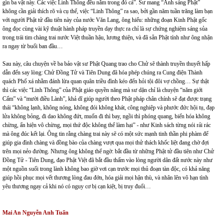
gìn ba vật này. Các việc Linh Thông đều nằm trong đó cả”. Sư mang “Ánh sáng Phật”
không cần giải thích rõ và cụ thể, việc “Linh Thông” ra sao, bởi gần năm tuần trăng làm bạn
với người Phật tử đầu tiên này của nước Văn Lang, ông hiểu: những đoạn Kinh Phật gốc
ông đọc cùng vài kỹ thuật hành pháp truyền dạy thực ra chỉ là sự chứng nghiệm sáng sủa
trong trái tim chàng trai nước Việt thuần hậu, lương thiện, và đã sẵn Phật tính như ông nhận
ra ngay từ buổi ban đầu…
Sau này, câu chuyện về ba bảo vật sư Phật Quang trao cho Chử sẽ thành truyền thuyết hấp
dẫn đến say lòng: Chử Đồng Tử và Tiên Dung đã hóa phép chúng ra Cung điện Thành
quách Phố xá nhằm đánh lừa quan quân triều đình kéo đến hỏi tội đôi vợ chồng… Sự thật
thì các việc “Linh Thông” của Phật giáo quyền năng mà sư dặn chỉ là chuyện “năm giới
Cấm” và “mười điều Lành”, khả dĩ giúp người theo Phật pháp chân chính sẽ đạt được trạng
thái “không lạnh, không nóng, không đói không khát, công nghiệp và phước đức hội tụ, đạp
lửa không bỏng, đi dao không đứt, muốn đi thì bay, ngồi thì phóng quang, biến hóa không
chừng, ẩn hiện vô chừng, mọi thứ độc không thể làm hại” - như Kinh sách từng nói rải rác
mà ông đúc kết lại. Ông tin rằng chàng trai này sẽ có một sức mạnh tinh thần phi phàm để
giúp gia đình chàng và đồng bào của chàng vượt qua mọi thử thách khốc liệt đang chờ đợi
trên mọi nẻo đường. Nhưng ông không thể ngờ: bắt đầu từ những Phật tử đầu tiên như Chử
Đồng Tử - Tiên Dung, đạo Phật Việt đã bắt đầu thấm vào lòng người dân đất nước này như
một nguồn suối trong lành không bao giờ vơi cạn trước mọi thủ đoạn tàn độc, có khả năng
giúp hồi phục mọi vết thương lòng đau đớn, hóa giải mọi hận thù, và nhân lên vô hạn tình
yêu thương ngay cả khi nó có nguy cơ bị cạn kiệt, bị truy đuổi…
Mai An Nguyễn Anh Tuấn