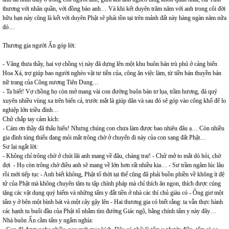
thương với nhân quần, với đồng bào anh… Và khi kết duyên trăm năm với anh trong cõi đời
hữu hạn này cũng là kết với duyên Phật sẽ phải tồn tại trên mảnh đất này hàng ngàn năm nữa
đó…
Thương gia người Ấn góp lời:
- Vâng thưa thầy, hai vợ chồng vị này đã dựng lên một khu buôn bán trù phú ở cảng biển
Hoa Xá, trợ giúp bao người nghèo vật tư tiền của, công ăn việc làm, từ tiền bán thuyền bán
nữ trang của Công nương Tiên Dung…
- Ta biết! Vợ chồng họ còn mở mang vài con đường buôn bán tơ lụa, trầm hương, đá quý
xuyên nhiều vùng xa trên biển cả, trước mắt là giúp dân và sau đó sẽ góp vào công khố để lo
nghiệp lớn triều đình…
Chử chắp tay cảm kích:
- Cám ơn thầy đã thấu hiểu! Nhưng chúng con chưa làm được bao nhiêu đâu ạ… Còn nhiều
gia đình túng thiếu đang mỏi mắt trông chờ ở chuyến đi này của con sang đất Phật…
Sư lại ngắt lời:
- Không chỉ trông chờ ở chút lãi anh mang về đâu, chàng trai! - Chử mở to mắt dò hỏi, chờ
đợi - Họ còn trông chờ điều anh sẽ mang về lớn hơn rất nhiều kia… - Sư trầm ngâm lúc lâu
rồi mới tiếp tục - Anh biết không, Phật tổ thời tại thế cũng đã phải buồn phiền về không ít đệ
tử của Phật mà không chuyên tâm tu tập chính pháp mà chỉ thích ăn ngon, thích được cúng
tặng các vật dụng quý hiếm và những tấm y đắt tiền ở nhà các thí chủ giàu có - Ông giơ một
tấm y ở bên một bình bát và một cây gậy lên - Hai thương gia có biết rằng: ta vẫn thực hành
các hạnh tu buổi đầu của Phật tổ nhằm tìm đường Giác ngộ, bằng chính tấm y này đây…
Nhà buôn Ấn cầm tấm y ngắm nghía: