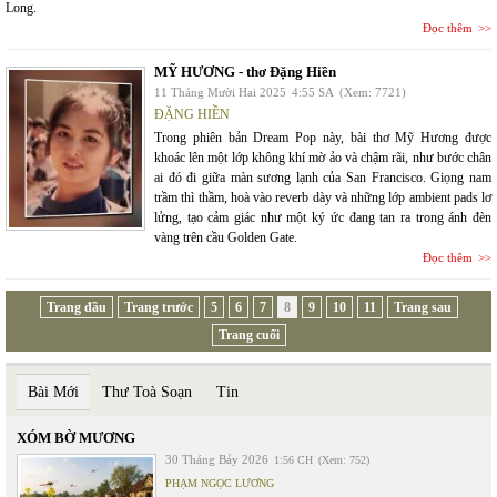
Long.
Đọc thêm
MỸ HƯƠNG - thơ Đặng Hiền
11 Tháng Mười Hai 2025
4:55 SA
(Xem: 7721)
ĐẶNG HIỀN
Trong phiên bản Dream Pop này, bài thơ Mỹ Hương được
khoác lên một lớp không khí mờ ảo và chậm rãi, như bước chân
ai đó đi giữa màn sương lạnh của San Francisco. Giọng nam
trầm thì thầm, hoà vào reverb dày và những lớp ambient pads lơ
lửng, tạo cảm giác như một ký ức đang tan ra trong ánh đèn
vàng trên cầu Golden Gate.
Đọc thêm
Trang đầu
Trang trước
5
6
7
8
9
10
11
Trang sau
Trang cuối
Bài Mới
Thư Toà Soạn
Tin
XÓM BỜ MƯƠNG
30 Tháng Bảy 2026
1:56 CH
(Xem: 752)
PHẠM NGỌC LƯƠNG