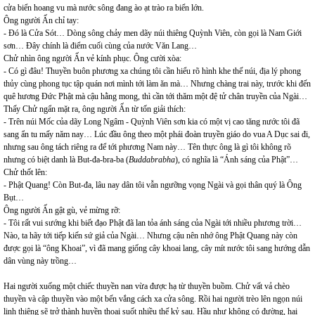
cửa biển hoang vu mà nước sông đang ào ạt trào ra biển lớn.
Ông người Ấn chỉ tay:
- Đó là Cửa Sót… Dòng sông chảy men dãy núi thiêng Quỳnh Viên, còn gọi là Nam Giới
sơn… Đây chính là điểm cuối cùng của nước Văn Lang…
Chử nhìn ông người Ấn vẻ kính phục. Ông cười xòa:
- Có gì đâu! Thuyền buôn phương xa chúng tôi cần hiểu rõ hình khe thế núi, địa lý phong
thủy cùng phong tục tập quán nơi mình tới làm ăn mà… Nhưng chàng trai này, trước khi đến
quê hương Đức Phật mà cậu hằng mong, thì cần tới thăm một đệ tử chân truyền của Ngài…
Thấy Chử ngẩn mặt ra, ông người Ấn từ tốn giải thích:
- Trên núi Mốc của dãy Long Ngâm - Quỳnh Viên sơn kia có một vị cao tăng nước tôi đã
sang ẩn tu mấy năm nay… Lúc đầu ông theo một phái đoàn truyền giáo do vua A Dục sai đi,
nhưng sau ông tách riêng ra để tới phương Nam này… Tên thực ông là gì tôi không rõ
nhưng có biệt danh là But-đa-bra-ba (
Buddabrabha
), có nghĩa là “Ánh sáng của Phật”…
Chử thốt lên:
- Phật Quang! Còn But-đa, lâu nay dân tôi vẫn ngưỡng vọng Ngài và gọi thân quý là Ông
Bụt…
Ông người Ấn gật gù, vẻ mừng rỡ:
- Tôi rất vui sướng khi biết đạo Phật đã lan tỏa ánh sáng của Ngài tới nhiều phương trời…
Nào, ta hãy tới tiếp kiến sứ giả của Ngài… Nhưng cậu nên nhớ ông Phật Quang này còn
được gọi là “ông Khoai”, vì đã mang giống cây khoai lang, cây mít nước tôi sang hướng dẫn
dân vùng này trồng…
Hai người xuống một chiếc thuyền nan vừa được hạ từ thuyền buồm. Chử vất vả chèo
thuyền và cập thuyền vào một bến vắng cách xa cửa sông. Rồi hai người trèo lên ngọn núi
linh thiêng sẽ trở thành huyền thoại suốt nhiều thế kỷ sau. Hầu như không có đường, hai