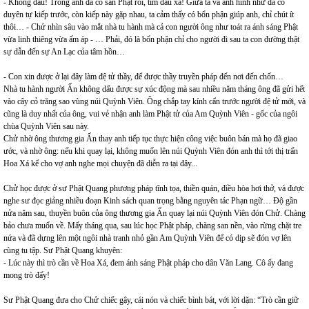
- Không đâu! Trong anh đã có sẵn Phật rồi, tìm đâu xa! Giữa ta và anh hình như đã có
duyên tự kiếp trước, còn kiếp này gặp nhau, ta cảm thấy có bổn phận giúp anh, chỉ chút ít
thôi… - Chử nhìn sâu vào mắt nhà tu hành mà cả con người ông như toát ra ánh sáng Phật
vừa linh thiêng vừa ấm áp - … Phải, đó là bổn phận chỉ cho người đi sau ta con đường thật
sự dẫn đến sự An Lạc của tâm hồn…
- Con xin được ở lại đây làm đệ tử thầy, để được thầy truyền pháp đến nơi đến chốn…
Nhà tu hành người Ấn không dấu được sự xúc động mà sau nhiều năm tháng ông đã gửi hết
vào cây cỏ trăng sao vùng núi Quỳnh Viên. Ông chắp tay kính cẩn trước người đệ tử mới, và
cũng là duy nhất của ông, vui vẻ nhận anh làm Phật tử của Am Quỳnh Viên - gốc của ngôi
chùa Quỳnh Viên sau này.
Chử nhờ ông thương gia Ấn thay anh tiếp tục thực hiện công việc buôn bán mà họ đã giao
ước, và nhờ ông: nếu khi quay lại, không muốn lên núi Quỳnh Viên đón anh thì tới thị trấn
Hoa Xá kể cho vợ anh nghe mọi chuyện đã diễn ra tại đây...
Chử học được ở sư Phật Quang phương pháp tĩnh tọa, thiền quán, điều hòa hơi thở, và được
nghe sư đọc giảng nhiều đoạn Kinh sách quan trọng bằng nguyên tác Phạn ngữ… Độ gần
nửa năm sau, thuyền buôn của ông thương gia Ấn quay lại núi Quỳnh Viên đón Chử. Chàng
bảo chưa muốn về. Mấy tháng qua, sau lúc học Phật pháp, chàng san nền, vào rừng chặt tre
nứa và đã dựng lên một ngôi nhà tranh nhỏ gần Am Quỳnh Viên để có dịp sẽ đón vợ lên
cùng tu tập. Sư Phật Quang khuyên:
- Lúc này thì trò cần về Hoa Xá, đem ánh sáng Phật pháp cho dân Văn Lang. Cô ấy đang
mong trò đấy!
Sư Phật Quang đưa cho Chử chiếc gậy, cái nón và chiếc bình bát, với lời dặn: “Trò cần giữ