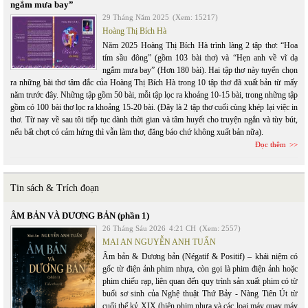
ngắm mưa bay”
29 Tháng Năm 2025
(Xem: 15217)
Hoàng Thị Bích Hà
Năm 2025 Hoàng Thị Bích Hà trình làng 2 tập thơ: “Hoa
tím sầu đông” (gồm 103 bài thơ) và “Hẹn anh về vĩ dạ
ngắm mưa bay” (Hơn 180 bài). Hai tập thơ này tuyển chọn
ra những bài thơ tâm đắc của Hoàng Thị Bích Hà trong 10 tập thơ đã xuất bản từ mấy
năm trước đây. Những tập gồm 50 bài, mỗi tập lọc ra khoảng 10-15 bài, trong những tập
gồm có 100 bài thơ lọc ra khoảng 15-20 bài. (Đây là 2 tập thơ cuối cùng khép lại việc in
thơ. Từ nay về sau tôi tiếp tục dành thời gian và tâm huyết cho truyện ngắn và tùy bút,
nếu bất chợt có cảm hứng thì vẫn làm thơ, đăng báo chứ không xuất bản nữa).
Đọc thêm
Tin sách & Trích đoạn
ÂM BẢN VÀ DƯƠNG BẢN (phần 1)
26 Tháng Sáu 2026
4:21 CH
(Xem: 2557)
MAI AN NGUYỄN ANH TUẤN
Âm bản & Dương bản (Négatif & Positif) – khái niệm có
gốc từ điện ảnh phim nhựa, còn gọi là phim điện ảnh hoặc
phim chiếu rạp, liên quan đến quy trình sản xuất phim có từ
buổi sơ sinh của Nghệ thuật Thứ Bảy - Nàng Tiên Út từ
cuối thế kỷ XIX (hiện phim nhựa và các loại máy quay máy