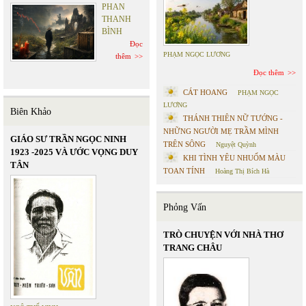
PHAN
THANH
BÌNH
Đọc
PHẠM NGỌC LƯƠNG
thêm
Đọc thêm
CÁT HOANG
PHẠM NGỌC
LƯƠNG
Biên Khảo
THÁNH THIÊN NỮ TƯỚNG -
NHỮNG NGƯỜI MẸ TRẦM MÌNH
GIÁO SƯ TRẦN NGỌC NINH
TRÊN SÔNG
Nguyệt Quỳnh
1923 -2025 VÀ ƯỚC VỌNG DUY
KHI TÌNH YÊU NHUỐM MÀU
TÂN
TOAN TÍNH
Hoàng Thị Bích Hà
Phỏng Vấn
TRÒ CHUYỆN VỚI NHÀ THƠ
TRANG CHÂU