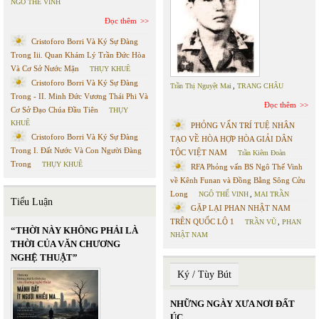
NGÔ THẾ VINH
Đọc thêm
Cristoforo Borri Và Ký Sự Đàng
Trong Iii. Quan Khám Lý Trần Đức Hòa
Và Cơ Sở Nước Mặn
THỤY KHUÊ
Cristoforo Borri Và Ký Sự Đàng
Trần Thị Nguyệt Mai
,
TRANG CHÂU
Trong - II. Minh Đức Vương Thái Phi Và
Đọc thêm
Cơ Sở Đạo Chúa Đầu Tiên
THỤY
KHUÊ
PHỎNG VẤN TRÍ TUỆ NHÂN
Cristoforo Borri Và Ký Sự Đàng
TẠO VỀ HÒA HỢP HÒA GIẢI DÂN
Trong I. Đất Nước Và Con Người Đàng
TỘC VIỆT NAM
Trần Kiêm Đoàn
Trong
THỤY KHUÊ
RFA Phỏng vấn BS Ngô Thế Vinh
về Kênh Funan và Đồng Bằng Sông Cửu
Long
NGÔ THẾ VINH
,
MAI TRẦN
Tiểu Luận
GẶP LẠI PHAN NHẬT NAM
TRÊN QUỐC LỘ 1
TRẦN VŨ
,
PHAN
“THỜI NÀY KHÔNG PHẢI LÀ
NHẬT NAM
THỜI CỦA VĂN CHƯƠNG
NGHỆ THUẬT”
Ký / Tùy Bút
NHỮNG NGÀY XƯA NƠI ĐẤT
ÚC