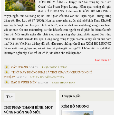
XÓM BỜ MƯƠNG – Truyện thứ hai trong bộ ba "Tam
Quan" của Phạm Ngọc Lương. Hôm qua, chúng tôi giới
thiệu CÁT HOANG. Hôm nay là XÓM BỜ MƯƠNG –
truyện ngắn thứ hai trong bộ ba Tam Quan của nhà văn trẻ Phạm Ngọc Lương, từng
đăng trên Hợp Lưu số 87 (2006). Hơn hai mươi năm trước, nhà phê bình Thụy Khuê đã
gọi đây là "một câu chuyện cổ tích kinh dị", nơi cái chết của một dòng sông song hành
với sự mục rữa của môi trường, sự tha hóa của con người và số phận bi thảm của một
đứa trẻ. Một truyện ngắn đầy chất thơ, nhưng càng đẹp càng khiến người đọc rùng
mình. Hai mươi năm đã trôi qua. Dòng sông trong truyện có còn là một ẩn dụ của hôm
nay? Xã hội Việt Nam đã thay đổi đến đâu trước những vấn đề mà XÓM BỜ MƯƠNG
đặt ra: môi trường, bạo lực, sự vô cảm, và phẩm giá con người? Chúng tôi xin giới thiệu
lại truyện ngắn này. Câu trả lời, có lẽ, xin dành cho mỗi bạn đọc.
Đọc thêm
CÁT HOANG
3:34 CH
PHẠM NGỌC LƯƠNG
“THỜI NÀY KHÔNG PHẢI LÀ THỜI CỦA VĂN CHƯƠNG NGHỆ
THUẬT”
10:50 CH
MAI AN NGUYỄN ANH TUẤN
BÃO Ở VÙNG BIÊN
10:23 CH
PHAN THANH BÌNH
Truyện Ngắn
Thơ
XÓM BỜ MƯƠNG
THƠ PHAN THANH BÌNH, MỘT
VÙNG NGÔN NGỮ MỚI.