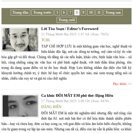
Trang đầu
Trang trước
5
6
7
8
9
10
11
Trang sau
Trang cuối
Lời Tòa Soạn / Editor’s Foreword
21 Tháng Mười Hai 2025
1:47 SA
(Xem: 7025)
TCHL
TẠP CHÍ HỢP LƯU là một không gian văn học, nghệ thuật và
biên khảo độc lập, nơi các dòng tư tưởng, mỹ cảm và ký ức văn
hóa gặp gỡ và đối thoại. Chúng tôi đăng tải các tiểu luận, khảo cứu, bình luận văn hóa – xã
hội, cùng những sáng tác văn học và phê bình nghệ thuật, với tinh thần khai phóng, tôn
trọng đa dạng quan điểm và tự do học thuật. Hợp Lưu không nhằm đại diện cho bất kỳ
khuynh hướng chính trị, ý thức hệ hay tổ chức quyền lực nào, mà xem trọng tiếng nói cá
nhân, chiều sâu suy tư và giá trị của chữ nghĩa
Đọc thêm
Ca khúc ĐÔI MẮT EM phổ thơ: Đặng Hiền
17 Tháng Mười Hai 2025
5:00 CH
(Xem: 8470)
ĐẶNG HIỀN
ĐÔI MẮT EM là một thí nghiệm nhỏ nhưng đầy mở rộng của
thời đại AI: nơi một bài thơ có thể hóa thân thành nhiều phiên
bản—hay và chưa hay, đơn ca hay song ca, với giai điệu và hòa âm luôn biến chuyển, không
còn bị giam trong sự lặp lại sáo mòn. Nhưng sau tất cả, điều còn lại vẫn là phần hồn: ca khúc