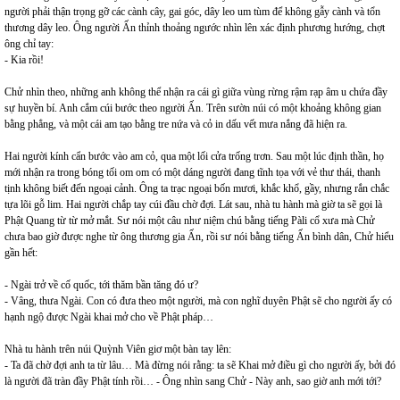
người phải thận trọng gỡ các cành cây, gai góc, dây leo um tùm để không gẫy cành và tổn
thương dây leo. Ông người Ấn thỉnh thoảng ngước nhìn lên xác định phương hướng, chợt
ông chỉ tay:
- Kia rồi!
Chử nhìn theo, những anh không thể nhận ra cái gì giữa vùng rừng rậm rạp âm u chứa đầy
sự huyền bí. Anh cắm cúi bước theo người Ấn. Trên sườn núi có một khoảng không gian
bằng phẳng, và một cái am tạo bằng tre nứa và cỏ in dấu vết mưa nắng đã hiện ra.
Hai người kính cẩn bước vào am cỏ, qua một lối cửa trống trơn. Sau một lúc định thần, họ
mới nhận ra trong bóng tối om om có một dáng người đang tĩnh tọa với vẻ thư thái, thanh
tịnh không biết đến ngoại cảnh. Ông ta trạc ngoại bốn mươi, khắc khổ, gầy, nhưng rắn chắc
tựa lõi gỗ lim. Hai người chắp tay cúi đầu chờ đợi. Lát sau, nhà tu hành mà giờ ta sẽ gọi là
Phật Quang từ từ mở mắt. Sư nói một câu như niệm chú bằng tiếng Pàli cổ xưa mà Chử
chưa bao giờ được nghe từ ông thương gia Ấn, rồi sư nói bằng tiếng Ấn bình dân, Chử hiểu
gần hết:
- Ngài trở về cố quốc, tới thăm bần tăng đó ư?
- Vâng, thưa Ngài. Con có đưa theo một người, mà con nghĩ duyên Phật sẽ cho người ấy có
hạnh ngộ được Ngài khai mở cho về Phật pháp…
Nhà tu hành trên núi Quỳnh Viên giơ một bàn tay lên:
- Ta đã chờ đợi anh ta từ lâu… Mà đừng nói rằng: ta sẽ Khai mở điều gì cho người ấy, bởi đó
là người đã tràn đầy Phật tính rồi… - Ông nhìn sang Chử - Này anh, sao giờ anh mới tới?