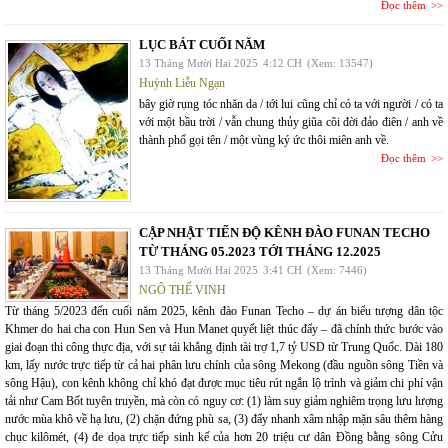
Đọc thêm
LỤC BÁT CUỐI NĂM
13 Tháng Mười Hai 2025
4:12 CH
(Xem: 13547)
Huỳnh Liễu Ngạn
bây giờ rụng tóc nhăn da / tới lui cũng chỉ có ta với người / có ta
với một bầu trời / vẫn chung thủy giũa cõi đời đảo điên / anh về
thành phố gọi tên / một vùng ký ức thôi miên anh về.
Đọc thêm
CẬP NHẬT TIẾN ĐỘ KÊNH ĐÀO FUNAN TECHO
TỪ THÁNG 05.2023 TỚI THÁNG 12.2025
13 Tháng Mười Hai 2025
3:41 CH
(Xem: 7446)
NGÔ THẾ VINH
Từ tháng 5/2023 đến cuối năm 2025, kênh đào Funan Techo – dự án biểu tượng dân tộc
Khmer do hai cha con Hun Sen và Hun Manet quyết liệt thúc đẩy – đã chính thức bước vào
giai đoạn thi công thực địa, với sự tái khẳng định tài trợ 1,7 tỷ USD từ Trung Quốc. Dài 180
km, lấy nước trực tiếp từ cả hai phân lưu chính của sông Mekong (đầu nguồn sông Tiền và
sông Hậu), con kênh không chỉ khó đạt được mục tiêu rút ngắn lộ trình và giảm chi phí vận
tải như Cam Bốt tuyên truyền, mà còn có nguy cơ: (1) làm suy giảm nghiêm trọng lưu lượng
nước mùa khô về hạ lưu, (2) chặn đứng phù sa, (3) đẩy nhanh xâm nhập mặn sâu thêm hàng
chục kilômét, (4) đe dọa trực tiếp sinh kế của hơn 20 triệu cư dân Đồng bằng sông Cửu