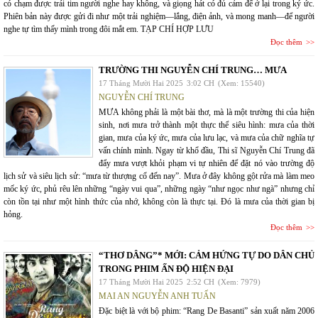
có chạm được trái tim người nghe hay không, và giọng hát có đủ cảm để ở lại trong ký ức.
Phiên bản này được gửi đi như một trải nghiệm—lắng, điện ảnh, và mong manh—để người
nghe tự tìm thấy mình trong đôi mắt em. TẠP CHÍ HỢP LƯU
Đọc thêm
TRƯỜNG THI NGUYỄN CHÍ TRUNG… MƯA
17 Tháng Mười Hai 2025
3:02 CH
(Xem: 15540)
NGUYỄN CHÍ TRUNG
MƯA không phải là một bài thơ, mà là một trường thi của hiện
sinh, nơi mưa trở thành một thực thể siêu hình: mưa của thời
gian, mưa của ký ức, mưa của lưu lạc, và mưa của chữ nghĩa tự
vấn chính mình. Ngay từ khổ đầu, Thi sĩ Nguyễn Chí Trung đã
đẩy mưa vượt khỏi phạm vi tự nhiên để đặt nó vào trường độ
lịch sử và siêu lịch sử: “mưa từ thượng cổ đến nay”. Mưa ở đây không gột rửa mà làm meo
mốc ký ức, phủ rêu lên những “ngày vui qua”, những ngày “như ngọc như ngà” nhưng chỉ
còn tồn tại như một hình thức của nhớ, không còn là thực tại. Đó là mưa của thời gian bị
hỏng.
Đọc thêm
“THƠ DÂNG”* MỚI: CẢM HỨNG TỰ DO DÂN CHỦ
TRONG PHIM ẤN ĐỘ HIỆN ĐẠI
17 Tháng Mười Hai 2025
2:52 CH
(Xem: 7979)
MAI AN NGUYỄN ANH TUẤN
Đặc biệt là với bộ phim: “Rang De Basanti” sản xuất năm 2006