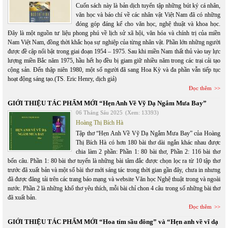
Cuốn sách này là bản dịch tuyển tập những bút ký cá nhân,
văn học và báo chí về các nhân vật Việt Nam đã có những
đóng góp đáng kể cho văn học, nghệ thuật và khoa học.
Đây là một nguồn tư liệu phong phú về lịch sử xã hội, văn hóa và chính trị của miền
Nam Việt Nam, đồng thời khắc họa sự nghiệp của từng nhân vật. Phần lớn những người
được đề cập nổi bật trong giai đoạn 1954 – 1975. Sau khi miền Nam thất thủ vào tay lực
lượng miền Bắc năm 1975, hầu hết họ đều bị giam giữ nhiều năm trong các trại cải tạo
cộng sản. Đến thập niên 1980, một số người đã sang Hoa Kỳ và đa phần vẫn tiếp tục
hoạt động sáng tạo.(TS. Eric Henry, dịch giả)
Đọc thêm
GIỚI THIỆU TÁC PHẨM MỚI “Hẹn Anh Về Vỹ Dạ Ngắm Mưa Bay”
06 Tháng Sáu 2025
(Xem: 13393)
Hoàng Thị Bích Hà
Tập thơ “Hẹn Anh Về Vỹ Dạ Ngắm Mưa Bay” của Hoàng
Thị Bích Hà có hơn 180 bài thơ dài ngắn khác nhau được
chia làm 2 phần: Phần 1: 80 bài thơ, Phần 2: 116 bài thơ
bốn câu. Phần 1: 80 bài thơ tuyển là những bài tâm đắc được chọn lọc ra từ 10 tập thơ
trước đã xuất bản và một số bài thơ mới sáng tác trong thời gian gần đây, chưa in nhưng
đã được đăng tải trên các trang báo mạng và website Văn học Nghệ thuật trong và ngoài
nước. Phần 2 là những khổ thơ yêu thích, mỗi bài chỉ chon 4 câu trong số những bài thơ
đã xuất bản.
Đọc thêm
GIỚI THIỆU TÁC PHẨM MỚI “Hoa tím sầu đông” và “Hẹn anh về vĩ dạ