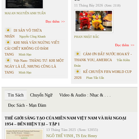
11 Tháng Bảy 2026
(Xem: 2118)
MAI AN NGUYỄN ANH TUẤN
Đọc thêm
DI SẢN VÔ THỪA
NHẬN
Nguyễn Công Khanh
PHAN NHẬT BẮC
KHI NHÀ VĂN NGỪNG VIẾT:
Đọc thêm
CÁI CHẾT KHÔNG CÓ ĐÁM
CÁM ƠN ĐẤT NƯỚC HOA KỲ -
TANG
Minh Hạo
THANK YOU, AMERICA
Trần Kiêm
Việt Nam- THÁNG TƯ: KHI MỘT
Đoàn
NGÀY LÀ LỄ, NHƯNG CŨNG LÀ
KỂ CHUYỆN FIFA WORLD CUP
TANG
Minh Hạo
2026
Phan Tấn Uẩn
Tin Sách
Chuyển Ngữ
Video & Audio : Nhạc & . . .
Đọc Sách - Mạn Đàm
THẾ GIỚI SÁNG TẠO CỦA MIỀN NAM VIỆT NAM VÀ HẢI NGOẠI
1954 – ĐẾN HIỆN TẠI – TẬP 1
13 Tháng Tám 2025
(Xem: 12055)
NGÔ THẾ VINH
,
TS Eric Henry