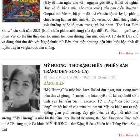
(Hãy tô màu nghệ cho tôi - nguyên gốc tiếng Hindi có nghĩa:
Hãy vẽ tôi bằng màu sắc mùa xuân) của đạo diễn Rakeysh
Omprakash Mehra, bộ phim đã phá vỡ toàn bộ các kỷ lục phòng
chiếu trong lịch sử điện ảnh Ấn Độ và sau đó chiến thắng nhiều
giải thưởng quốc tế quan trọng; và bộ phim “The Last Film
Show” sản xuất năm 2021 (Buổi chiếu phim cuối cùng) của đạo diễn Pan Nalin - người xem
phim Việt có thể tìm thấy dân tộc mình trên con đường đẫm máu đến với Tự do & Dân chủ
và đồng thời tìm đến với Nghệ thuật thứ Bảy như một phương tiện hữu hiệu bậc nhất để
tuyên truyền và giáo dục dân chúng.
Đọc thêm
MỸ HƯƠNG - THƠ ĐẶNG HIỀN- (PHIÊN BẢN
TRẮNG ĐEN- SONG CA)
13 Tháng Mười Hai 2025
10:23 CH
(Xem: 7328)
ĐẶNG HIỀN
“Mỹ Hương” là một bản Jazz Ballad dịu ngọt, nơi giọng nam
trầm ấm và giọng nữ mượt nhẹ hòa quyện, kể lại một buổi sớm
bình yên bên cầu San Francisco. Từ những “hoa cúc trong
lòng”, từ bài hát cũ của mùa thu nơi xứ Mỹ, ca khúc mở ra một
không gian phủ sương, đầy gió biển, và đầy nỗi nhớ như
sương. “Mỹ Hương” là một lời thì thầm Jazz Ballad từ sương thu San Francisco Thân mời
quí ACE cùng nghe Ca khúc: MỸ HƯƠNG - thơ Đặng Hiền- (Phiên bản Trắng Đen- Song
Ca)
Đọc thêm