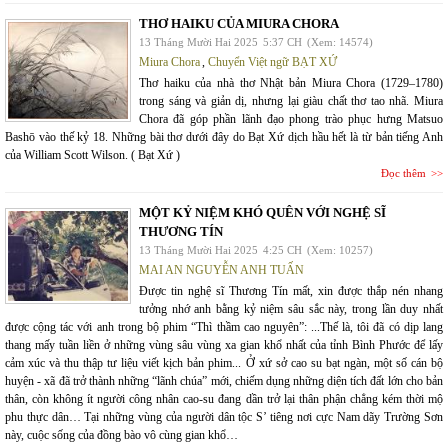
THƠ HAIKU CỦA MIURA CHORA
13 Tháng Mười Hai 2025
5:37 CH
(Xem: 14574)
Miura Chora
,
Chuyển Việt ngữ BẠT XỨ
Thơ haiku của nhà thơ Nhật bản Miura Chora (1729–1780)
trong sáng và giản dị, nhưng lại giàu chất thơ tao nhã. Miura
Chora đã góp phần lãnh đạo phong trào phục hưng Matsuo
Bashō vào thế kỷ 18. Những bài thơ dưới đây do Bạt Xứ dịch hầu hết là từ bản tiếng Anh
của William Scott Wilson. ( Bạt Xứ )
Đọc thêm
MỘT KỶ NIỆM KHÓ QUÊN VỚI NGHỆ SĨ
THƯƠNG TÍN
13 Tháng Mười Hai 2025
4:25 CH
(Xem: 10257)
MAI AN NGUYỄN ANH TUẤN
Được tin nghệ sĩ Thương Tín mất, xin được thắp nén nhang
tưởng nhớ anh bằng kỷ niệm sâu sắc này, trong lần duy nhất
được cộng tác với anh trong bộ phim “Thì thầm cao nguyên”: ...Thế là, tôi đã có dịp lang
thang mấy tuần liền ở những vùng sâu vùng xa gian khổ nhất của tỉnh Bình Phước để lấy
cảm xúc và thu thập tư liệu viết kịch bản phim... Ở xứ sở cao su bạt ngàn, một số cán bộ
huyện - xã đã trở thành những “lãnh chúa” mới, chiếm dụng những diện tích đất lớn cho bản
thân, còn không ít người công nhân cao-su đang dần trở lại thân phận chẳng kém thời mộ
phu thực dân… Tại những vùng của người dân tộc S’ tiêng nơi cực Nam dãy Trường Sơn
này, cuộc sống của đồng bào vô cùng gian khổ…