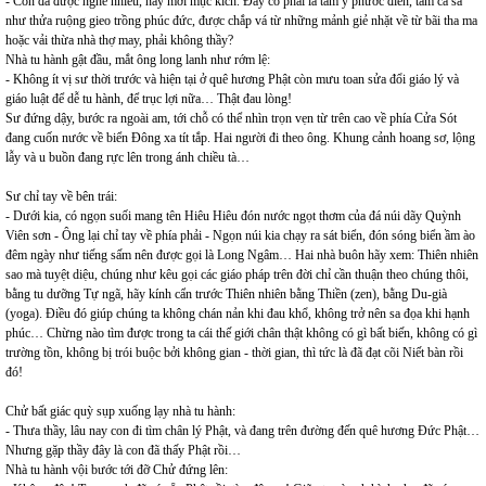
- Con đã được nghe nhiều, nay mới mục kích. Đây có phải là tấm y phước điền, tấm cà sa
như thửa ruộng gieo trồng phúc đức, được chắp vá từ những mảnh giẻ nhặt về từ bãi tha ma
hoặc vải thừa nhà thợ may, phải không thầy?
Nhà tu hành gật đầu, mắt ông long lanh như rớm lệ:
- Không ít vị sư thời trước và hiện tại ở quê hương Phật còn mưu toan sửa đổi giáo lý và
giáo luật để dễ tu hành, để trục lợi nữa… Thật đau lòng!
Sư đứng dậy, bước ra ngoài am, tới chỗ có thể nhìn trọn vẹn từ trên cao về phía Cửa Sót
đang cuốn nước về biển Đông xa tít tắp. Hai người đi theo ông. Khung cảnh hoang sơ, lộng
lẫy và u buồn đang rực lên trong ánh chiều tà…
Sư chỉ tay về bên trái:
- Dưới kia, có ngọn suối mang tên Hiêu Hiêu đón nước ngọt thơm của đá núi dãy Quỳnh
Viên sơn - Ông lại chỉ tay về phía phải - Ngọn núi kia chạy ra sát biển, đón sóng biển ầm ào
đêm ngày như tiếng sấm nên được gọi là Long Ngâm… Hai nhà buôn hãy xem: Thiên nhiên
sao mà tuyệt diệu, chúng như kêu gọi các giáo pháp trên đời chỉ cần thuận theo chúng thôi,
bằng tu dưỡng Tự ngã, hãy kính cẩn trước Thiên nhiên bằng Thiền (zen), bằng Du-già
(yoga). Điều đó giúp chúng ta không chán nản khi đau khổ, không trở nên sa đọa khi hạnh
phúc… Chừng nào tìm được trong ta cái thế giới chân thật không có gì bất biến, không có gì
trường tồn, không bị trói buộc bởi không gian - thời gian, thì tức là đã đạt cõi Niết bàn rồi
đó!
Chử bất giác quỳ sụp xuống lạy nhà tu hành:
- Thưa thầy, lâu nay con đi tìm chân lý Phật, và đang trên đường đến quê hương Đức Phật…
Nhưng gặp thầy đây là con đã thấy Phật rồi…
Nhà tu hành vội bước tới đỡ Chử đứng lên: