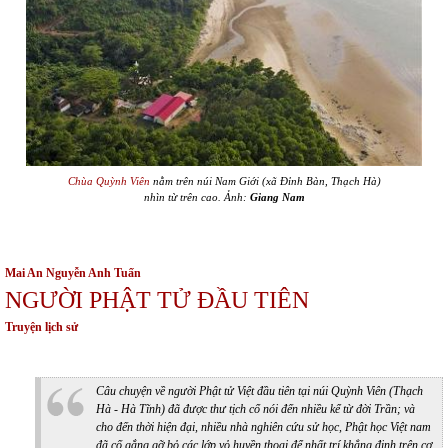
Chùa Quỳnh Viên
nằm trên núi Nam Giới (xã Đỉnh Bàn, Thạch Hà)
nhìn từ trên cao. Ảnh:
Giang Nam
Mai An Nguyễn Anh Tuấn
NGƯỜI PHẬT TỬ ĐẦU TIÊN
Truyện lịch sử
Câu chuyện về người Phật tử Việt đầu tiên tại núi Quỳnh Viên (Thạch
Hà - Hà Tĩnh) đã được thư tịch cổ nói đến nhiều kể từ đời Trần; và
cho đến thời hiện đại, nhiều nhà nghiên cứu sử học, Phật học Việt nam
đã cố gắng gỡ bỏ các lớp vỏ huyền thoại để nhất trí khẳng định trên cơ