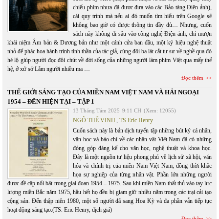
chiếu phim nhựa đã được đưa vào các Bảo tàng Điện ảnh),
cái quy trình mà nếu ai đó muốn tìm hiểu trên Google sẽ
không bao giờ có được thông tin đầy đủ… Nhưng, cuốn
sách này không đi sâu vào công nghệ Điện ảnh, chỉ mượn
khái niệm Âm bản & Dương bản như một cánh cửa ban đầu, một ký hiệu nghệ thuật
nhỏ để phác họa hành trình tinh thần của tác giả, cùng đôi ba lát cắt tự sự về nghề qua đó
hé lộ giúp người đọc đôi chút về đời sống của những người làm phim Việt qua mấy thế
hệ, ở xứ sở Lắm người nhiều ma …
Đọc thêm
THẾ GIỚI SÁNG TẠO CỦA MIỀN NAM VIỆT NAM VÀ HẢI NGOẠI
1954 – ĐẾN HIỆN TẠI – TẬP 1
13 Tháng Tám 2025
9:11 CH
(Xem: 12055)
NGÔ THẾ VINH
,
TS Eric Henry
Cuốn sách này là bản dịch tuyển tập những bút ký cá nhân,
văn học và báo chí về các nhân vật Việt Nam đã có những
đóng góp đáng kể cho văn học, nghệ thuật và khoa học.
Đây là một nguồn tư liệu phong phú về lịch sử xã hội, văn
hóa và chính trị của miền Nam Việt Nam, đồng thời khắc
họa sự nghiệp của từng nhân vật. Phần lớn những người
được đề cập nổi bật trong giai đoạn 1954 – 1975. Sau khi miền Nam thất thủ vào tay lực
lượng miền Bắc năm 1975, hầu hết họ đều bị giam giữ nhiều năm trong các trại cải tạo
cộng sản. Đến thập niên 1980, một số người đã sang Hoa Kỳ và đa phần vẫn tiếp tục
hoạt động sáng tạo.(TS. Eric Henry, dịch giả)
Đọc thêm