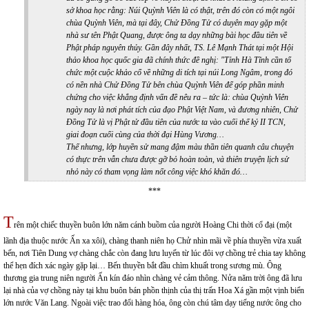
sở khoa học rằng: N
úi Quỳnh Viên là có thật, trên đó còn có một ngôi
chùa
Quỳnh Viên
, mà tại đây,
Chử Đồng Tử có duyên may gặp một
nhà sư tên
Phật Quang, được ông ta dạy những bài học
đầu tiên về
Phật pháp nguyên thủy
. Gần đây nhất,
T
S.
Lê Mạnh Thát
t
ại
một
Hội
thảo khoa học quốc gia
đã chính thức
đề nghị: "
T
ỉnh Hà Tĩnh cần tổ
chức một cuộc khảo cổ về những di tích tại núi Long Ngâm, trong đó
có nền nhà Chử Đồng Tử bên chùa Quỳnh Viên để góp phần minh
chứng cho việc khẳng định vấn đề nêu ra – tức là: chùa Quỳnh Viên
ngày nay là nơi phát tích của
đ
ạo
P
hật Việt Nam
, và đương nhiên, Chử
Đồng Tử là vị Phật tử đầu tiên của nước ta vào cuối thế kỷ II TCN,
giai đoạn cuối cùng của thời đại Hùng Vương…
Thế nhưng, lớp huyền sử mang đậm màu thần tiên quanh câu chuyện
có thực trên vẫn chưa được gỡ bỏ hoàn toàn, và thiên truyện lịch sử
nhỏ này có tham vọng làm nốt công việc khó khăn đó…
***
T
rên một chiếc thuyền buôn lớn năm cánh buồm của người Hoàng Chi thời cổ đại (một
lãnh địa thuộc nước Ấn xa xôi), chàng thanh niên họ Chử nhìn mãi về phía thuyền vừa xuất
bến, nơi Tiên Dung vợ chàng chắc còn đang lưu luyến từ lúc đôi vợ chồng trẻ chia tay không
thể hẹn đích xác ngày gặp lại… Bến thuyền bắt đầu chìm khuất trong sương mù. Ông
thương gia trung niên người Ấn kín đáo nhìn chàng vẻ cảm thông. Nửa năm trời ông đã lưu
lại nhà của vợ chồng này tại khu buôn bán phồn thịnh của thị trấn Hoa Xá gần một vịnh biển
lớn nước Văn Lang. Ngoài việc trao đổi hàng hóa, ông còn chú tâm dạy tiếng nước ông cho