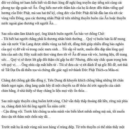
đôi vợ chồng trẻ ham hiểu biết và đã thực lòng đề nghị ông truyền dạy tiếng nói cùng các
phong tục tập quán xứ Ấn. Ông hiểu mơ ước thầm kín của họ là được đến thăm viếng quê
hương của Đức Phật, mà sau hai thế kỷ, công đức của Đức Phật đã bắt đầu lan tỏa tới các
vùng viễn Đông, qua các thương nhân Phật tử trên những thuyền buôn của Ấn hoặc thuyền
nước ngoài giao thương với người Ấn…
Sau nửa năm làm khách quý, ông khách buôn người Ấn bảo vợ chồng Chử:
- Tôi biết hai người chẳng phải là thương nhân bình thường… Quý vị buôn bán là để mong
sản vật nước Văn Lang được nhiều vùng xa biết tới, đồng thời giúp nhiều đồng bào nghèo
của quý vị đỡ vất vả trong cuộc mưu sinh… Tôi sắp về nước, muốn đền đáp tấm lòng quý
hóa của anh chị: Hãy xuất một thoi vàng theo tôi về Ấn để mua vải vóc, hương liệu, đồ trang
sức… Quý vị sẽ được lời gấp đôi thậm chí gấp ba đó! Nhưng, điều này chắc quan trọng hơn
với quý vị… - Ông nhíu cặp mắt hiền từ - Tôi sẽ đưa các vị tới đảnh lễ tại gốc Bồ đề, nơi thái
tử Tất Đạt Đa đã thiền tọa và chứng đắc giác ngộ trở thành Đức Phật Thích-ca Mâu-ni.
Chẳng đợi chồng gật đầu đồng ý, Tiên Dung đã khuyến khích chồng bằng những lời chân
thành ngọt ngào, rằng lang quân hãy đi một chuyến xa để thỏa chí ước nguyện của cánh
chim bằng, ở nhà thiếp sẽ thay chàng lo liệu mọi việc ổn thỏa…
Sau một ngày thuyền căng buồm lướt sóng, Chử vẫn thấy thấp thoáng đất liền, rừng núi phía
xa, chàng định hỏi thì ông người Ấn mỉm cười:
- Cậu đừng vội. Trước khi chúng ta ném mình vào biển khơi mênh mông mịt mù, tôi muốn
đưa cậu tới thăm một chốn này đã…
Trước mắt họ là một vùng núi non hùng vĩ trùng điệp. Từ trên thuyền có thể nhìn thấy một