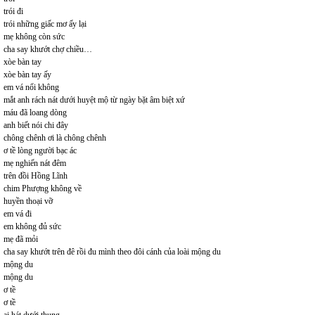
trói đi
trói những giấc mơ ấy lại
mẹ không còn sức
cha say khướt chợ chiều…
xòe bàn tay
xòe bàn tay ấy
em vá nổi không
mắt anh rách nát dưới huyệt mộ từ ngày bặt âm biệt xứ
máu đã loang dòng
anh biết nói chi đây
chông chênh ơi là chông chênh
ơ tề lòng người bạc ác
mẹ nghiến nát đêm
trên đồi Hồng Lĩnh
chim Phượng không về
huyền thoại vỡ
em vá đi
em không đủ sức
mẹ đã mỏi
cha say khướt trên đê rồi đu mình theo đôi cánh của loài mộng du
mộng du
mộng du
ơ tề
ơ tề