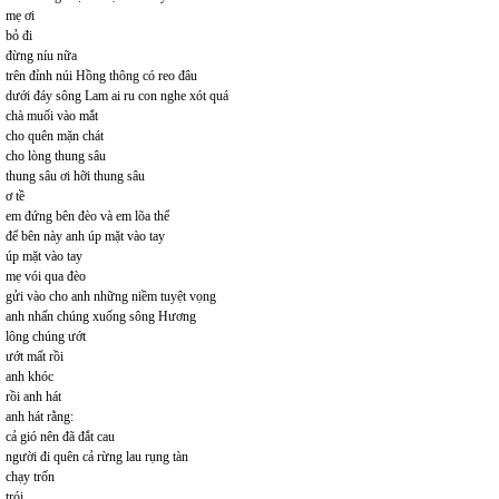
mẹ ơi
bỏ đi
đừng níu nữa
trên đỉnh núi Hồng thông có reo đâu
dưới đáy sông Lam ai ru con nghe xót quá
chà muối vào mắt
cho quên mặn chát
cho lòng thung sâu
thung sâu ơi hỡi thung sâu
ơ tề
em đứng bên đèo và em lõa thể
để bên này anh úp mặt vào tay
úp mặt vào tay
mẹ vói qua đèo
gửi vào cho anh những niềm tuyệt vọng
anh nhấn chúng xuống sông Hương
lông chúng ướt
ướt mất rồi
anh khóc
rồi anh hát
anh hát rằng:
cả gió nên đã đắt cau
người đi quên cả rừng lau rụng tàn
chạy trốn
trói