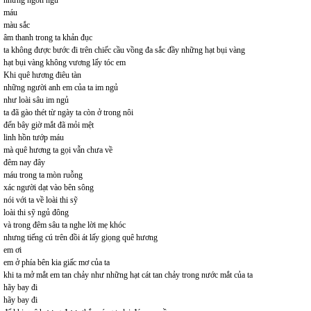
nhưng ngôn ngữ
máu
màu sắc
âm thanh trong ta khản đục
ta không được bước đi trên chiếc cầu vồng đa sắc đầy những hạt bụi vàng
hạt bụi vàng không vương lấy tóc em
Khi quê hương điêu tàn
những người anh em của ta im ngủ
như loài sâu im ngủ
ta đã gào thét từ ngày ta còn ở trong nôi
đến bây giờ mắt đã mỏi mệt
linh hồn tướp máu
mà quê hương ta gọi vẫn chưa về
đêm nay đây
máu trong ta mòn ruỗng
xác người dạt vào bên sông
nói với ta về loài thi sỹ
loài thi sỹ ngủ đông
và trong đêm sâu ta nghe lời mẹ khóc
nhưng tiếng cú trên đồi át lấy giọng quê hương
em ơi
em ở phía bên kia giấc mơ của ta
khi ta mở mắt em tan chảy như những hạt cát tan chảy trong nước mắt của ta
hãy bay đi
hãy bay đi