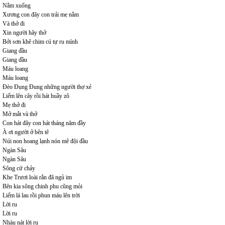
Nằm xuống
Xương con đây con trải mẹ nằm
Và thở đi
Xin người hãy thở
Bởi sơn khê chim cú tự ru mình
Giang đầu
Giang đầu
Máu loang
Máu loang
Đèo Đụng Đung những người thợ xẻ
Liếm lên cây rồi hát huầy zô
Mẹ thở đi
Mở mắt và thở
Con hát đây con hát tháng năm đầy
À ơi người ở bên tê
Núi non hoang lạnh nón mê đội đầu
Ngàn Sâu
Ngàn Sâu
Sông cứ chảy
Khe Trươi loài rắn đã ngủ im
Bên kia sông chinh phu cũng mỏi
Liếm lá lau rồi phun máu lên trời
Lời ru
Lời ru
Nhàu nát lời ru