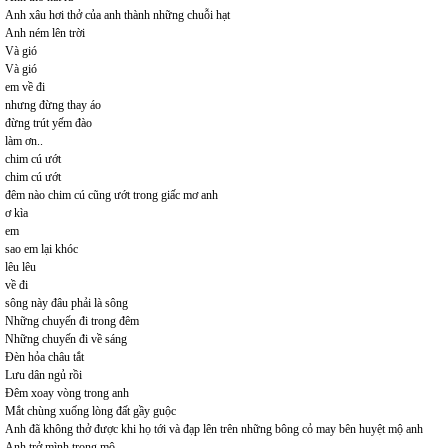
Anh xâu hơi thở của anh thành những chuỗi hạt
Anh ném lên trời
Và gió
Và gió
em về đi
nhưng đừng thay áo
đừng trút yếm đào
làm ơn..
chim cú ướt
chim cú ướt
đêm nào chim cú cũng ướt trong giấc mơ anh
ơ kìa
em
sao em lại khóc
lêu lêu
về đi
sông này đâu phải là sông
Những chuyến đi trong đêm
Những chuyến đi về sáng
Đèn hỏa châu tắt
Lưu dân ngủ rồi
Đêm xoay vòng trong anh
Mắt chùng xuống lòng đất gầy guộc
Anh đã không thở được khi họ tới và đạp lên trên những bông cỏ may bên huyệt mộ anh
Anh trở mình trong mộ