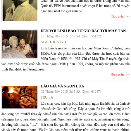
Quân Tử và Áo Mới của Linh Bảo đã được Trung tâm Văn Bút
Quốc tế / PEN International tuyển chọn là hai trong số 26 truyện
ngắn hay nhất thế giới năm đó.
Đọc thêm
ĐẾN VỚI LINH BẢO TỪ GIÓ BẤC TỚI MÂY TẦN
05 Tháng Bảy 2015
1:57 SA
(Xem: 55137)
NGÔ THẾ VINH
Linh Bảo là một tên tuổi văn học của Miền Nam từ những năm
1950s. Các tác phẩm của Linh Bảo được lần lượt xuất bản tại
Miền Nam từ 1953 tới 1975. Chỉ có Mây Tần là tuyển tập đoản
văn duy nhất được xuất bản ở hải ngoại (1981). Sau 1975, không có một tác phẩm nào của
Linh Bảo được in ở trong nước.
Đọc thêm
LÃO GIÀ VÀ NGỌN LỬA
02 Tháng Bảy 2015
3:15 SA
(Xem: 61287)
TRU SA
Lửa cháy cao, kêu lốp bốp. Lão nhìn ngọn lửa hồi lâu và định sẽ
đếm số tiền lần cuối cùng. Đây là ngọn lửa lớn nhất, cũng là thứ
ánh sáng rực rỡ nhất từng ấy năm ở căn nhà này. Lưỡi lửa ăn vào gỗ, và cao lớn thêm. Cánh
cửa ngập trong lửa, khói bốc nghi ngút. Ngọn lửa nuốt lấy ngôi nhà, cái miệng nó thật rộng,
ăn cũng thật nhanh. “….” – Bất chợt lão gào lên. Giọng lão khàn đặc, mấy con chữ như bị
tắc và gãy từ trong họng. Và khi lão gào thêm một tiếng nữa, chúng văng ra thành những