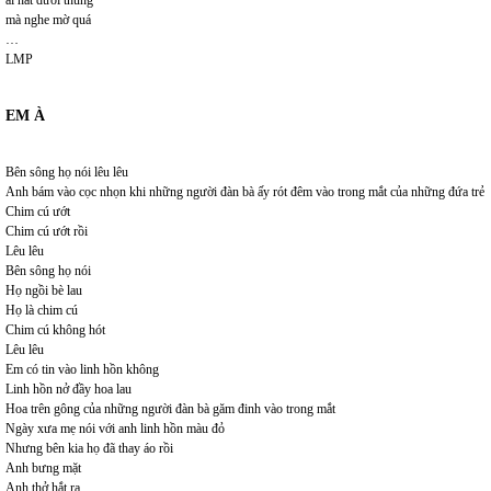
ai hát dưới thung
mà nghe mờ quá
…
LMP
EM À
Bên sông họ nói lêu lêu
Anh bám vào cọc nhọn khi những người đàn bà ấy rót đêm vào trong mắt của những đứa trẻ
Chim cú ướt
Chim cú ướt rồi
Lêu lêu
Bên sông họ nói
Họ ngồi bè lau
Họ là chim cú
Chim cú không hót
Lêu lêu
Em có tin vào linh hồn không
Linh hồn nở đầy hoa lau
Hoa trên gông của những người đàn bà găm đinh vào trong mắt
Ngày xưa mẹ nói với anh linh hồn màu đỏ
Nhưng bên kia họ đã thay áo rồi
Anh bưng mặt
Anh thở hắt ra