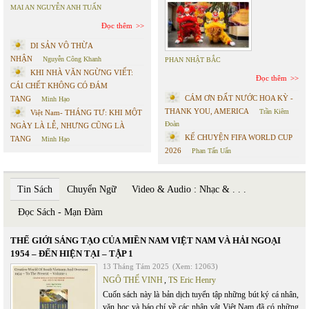
MAI AN NGUYỄN ANH TUẤN
Đọc thêm
DI SẢN VÔ THỪA
NHẬN
Nguyễn Công Khanh
PHAN NHẬT BẮC
KHI NHÀ VĂN NGỪNG VIẾT:
Đọc thêm
CÁI CHẾT KHÔNG CÓ ĐÁM
CÁM ƠN ĐẤT NƯỚC HOA KỲ -
TANG
Minh Hạo
THANK YOU, AMERICA
Trần Kiêm
Việt Nam- THÁNG TƯ: KHI MỘT
Đoàn
NGÀY LÀ LỄ, NHƯNG CŨNG LÀ
KỂ CHUYỆN FIFA WORLD CUP
TANG
Minh Hạo
2026
Phan Tấn Uẩn
Tin Sách
Chuyển Ngữ
Video & Audio : Nhạc & . . .
Đọc Sách - Mạn Đàm
THẾ GIỚI SÁNG TẠO CỦA MIỀN NAM VIỆT NAM VÀ HẢI NGOẠI
1954 – ĐẾN HIỆN TẠI – TẬP 1
13 Tháng Tám 2025
(Xem: 12063)
NGÔ THẾ VINH
,
TS Eric Henry
Cuốn sách này là bản dịch tuyển tập những bút ký cá nhân,
văn học và báo chí về các nhân vật Việt Nam đã có những