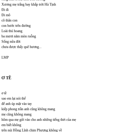
Xương mẹ trắng bay khắp trời Hà Tịnh
Đi đi
Đi mô
cô thân con
con bước trên đường
Loài thú hoang
ba mươi năm mòn ruỗng
Sống nửa đời
chưa được thấy quê hương...
LMP
Ơ TỀ
ơ tề
sao em lại nói thế
để anh úp mặt vào tay
kiếp phong trần anh cũng không mang
mẹ cũng không mang
hôm qua mẹ gửi vào cho anh những tiếng thét của mẹ
em biết không
trên núi Hồng Lĩnh chim Phượng không về