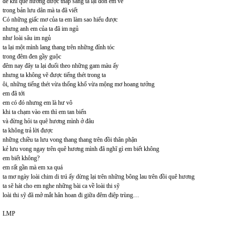
để khi quê hương được thắp sáng ta lại đón em về
trong bản lưu dân mà ta đã viết
Có những giấc mơ của ta em làm sao hiểu được
nhưng anh em của ta đã im ngủ
như loài sâu im ngủ
ta lại một mình lang thang trên những đỉnh tóc
trong đêm đen gầy guộc
đêm nay đây ta lại đuổi theo những gam màu ấy
nhưng ta không vẽ được tiếng thét trong ta
ôi, những tiếng thét vừa thống khổ vừa mộng mơ hoang tưởng
em đã tới
em có đó nhưng em là hư vô
khi ta chạm vào em thì em tan biến
và đừng hỏi ta quê hương mình ở đâu
ta không trả lời được
những chiều ta lưu vong thang thang trên đồi thân phận
kẻ lưu vong ngay trên quê hương mình đã nghĩ gì em biết không
em biết không?
em rất gần mà em xa quá
ta mơ ngày loài chim di trú ấy dừng lại trên những bông lau trên đồi quê hương
ta sẽ hát cho em nghe những bài ca về loài thi sỹ
loài thi sỹ đã mở mắt hân hoan đi giữa đêm điệp trùng…
LMP