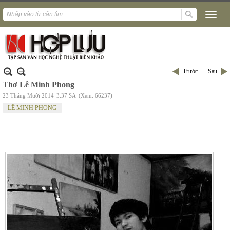
Trước
Sau
Thơ Lê Minh Phong
23 Tháng Mười 2014
3:37 SA
(Xem: 66237)
LÊ MINH PHONG