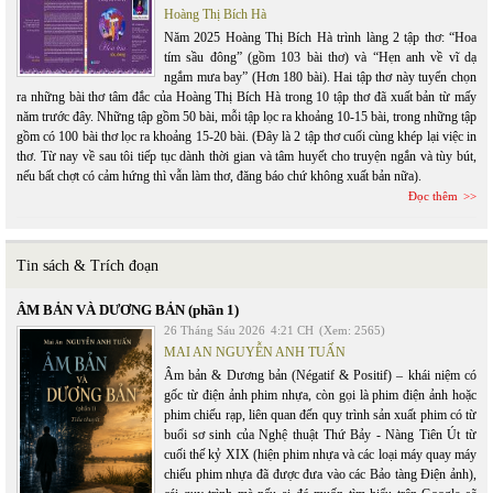
Hoàng Thị Bích Hà
Năm 2025 Hoàng Thị Bích Hà trình làng 2 tập thơ: “Hoa
tím sầu đông” (gồm 103 bài thơ) và “Hẹn anh về vĩ dạ
ngắm mưa bay” (Hơn 180 bài). Hai tập thơ này tuyển chọn
ra những bài thơ tâm đắc của Hoàng Thị Bích Hà trong 10 tập thơ đã xuất bản từ mấy
năm trước đây. Những tập gồm 50 bài, mỗi tập lọc ra khoảng 10-15 bài, trong những tập
gồm có 100 bài thơ lọc ra khoảng 15-20 bài. (Đây là 2 tập thơ cuối cùng khép lại việc in
thơ. Từ nay về sau tôi tiếp tục dành thời gian và tâm huyết cho truyện ngắn và tùy bút,
nếu bất chợt có cảm hứng thì vẫn làm thơ, đăng báo chứ không xuất bản nữa).
Đọc thêm
Tin sách & Trích đoạn
ÂM BẢN VÀ DƯƠNG BẢN (phần 1)
26 Tháng Sáu 2026
4:21 CH
(Xem: 2565)
MAI AN NGUYỄN ANH TUẤN
Âm bản & Dương bản (Négatif & Positif) – khái niệm có
gốc từ điện ảnh phim nhựa, còn gọi là phim điện ảnh hoặc
phim chiếu rạp, liên quan đến quy trình sản xuất phim có từ
buổi sơ sinh của Nghệ thuật Thứ Bảy - Nàng Tiên Út từ
cuối thế kỷ XIX (hiện phim nhựa và các loại máy quay máy
chiếu phim nhựa đã được đưa vào các Bảo tàng Điện ảnh),