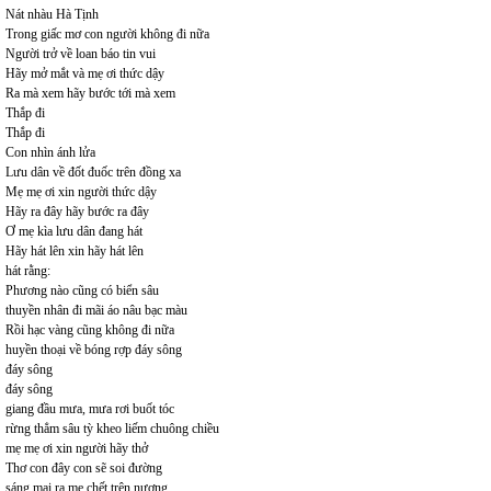
Nát nhàu Hà Tịnh
Trong giấc mơ con người không đi nữa
Người trở về loan báo tin vui
Hãy mở mắt và mẹ ơi thức dậy
Ra mà xem hãy bước tới mà xem
Thắp đi
Thắp đi
Con nhìn ánh lửa
Lưu dân về đốt đuốc trên đồng xa
Mẹ mẹ ơi xin người thức dậy
Hãy ra đây hãy bước ra đây
Ơ mẹ kìa lưu dân đang hát
Hãy hát lên xin hãy hát lên
hát rằng:
Phương nào cũng có biển sâu
thuyền nhân đi mãi áo nâu bạc màu
Rồi hạc vàng cũng không đi nữa
huyền thoại về bóng rợp đáy sông
đáy sông
đáy sông
giang đầu mưa, mưa rơi buốt tóc
rừng thẳm sâu tỳ kheo liếm chuông chiều
mẹ mẹ ơi xin người hãy thở
Thơ con đây con sẽ soi đường
sáng mai ra mẹ chết trên nương