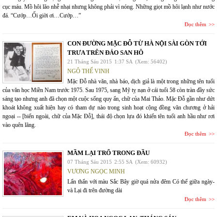
cục máu. Mồ hôi lão nhễ nhại nhưng không phải vì nóng. Những giọt mồ hôi lạnh như nước
đá. “Cướp…Ối giời ơi…Cướp…”
Đọc thêm
CON ĐƯỜNG MẶC ĐỖ TỪ HÀ NỘI SÀI GÒN TỚI
TRƯA TRÊN ĐẢO SAN HÔ
21 Tháng Sáu 2015
1:37 SA
(Xem: 56402)
NGÔ THẾ VINH
Mặc Đỗ nhà văn, nhà báo, dịch giả là một trong những tên tuổi
của văn học Miền Nam trước 1975. Sau 1975, sang Mỹ tỵ nạn ở cái tuổi 58 còn tràn đầy sức
sáng tạo nhưng anh đã chọn một cuộc sống quy ẩn, chữ của Mai Thảo. Mặc Đỗ gần như dứt
khoát không xuất hiện hay có tham dự nào trong sinh hoạt cộng đồng văn chương ở hải
ngoại -- [biển ngoài, chữ của Mặc Đỗ], thái độ chọn lựa đó khiến tên tuổi anh hầu như rơi
vào quên lãng.
Đọc thêm
MẦM LẠI TRỔ TRONG ĐẦU
07 Tháng Sáu 2015
2:55 SA
(Xem: 60932)
VƯƠNG NGỌC MINH
Lẩn thẩn với màu Sắc Bây giờ quá nửa đêm Có thể giữa ngày-
và Lại đi trên đường dài
Đọc thêm