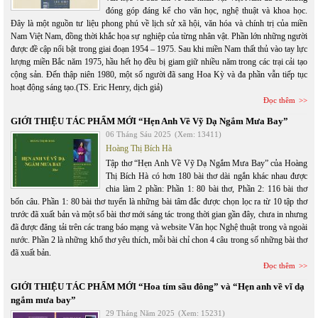
đóng góp đáng kể cho văn học, nghệ thuật và khoa học.
Đây là một nguồn tư liệu phong phú về lịch sử xã hội, văn hóa và chính trị của miền
Nam Việt Nam, đồng thời khắc họa sự nghiệp của từng nhân vật. Phần lớn những người
được đề cập nổi bật trong giai đoạn 1954 – 1975. Sau khi miền Nam thất thủ vào tay lực
lượng miền Bắc năm 1975, hầu hết họ đều bị giam giữ nhiều năm trong các trại cải tạo
cộng sản. Đến thập niên 1980, một số người đã sang Hoa Kỳ và đa phần vẫn tiếp tục
hoạt động sáng tạo.(TS. Eric Henry, dịch giả)
Đọc thêm
GIỚI THIỆU TÁC PHẨM MỚI “Hẹn Anh Về Vỹ Dạ Ngắm Mưa Bay”
06 Tháng Sáu 2025
(Xem: 13411)
Hoàng Thị Bích Hà
Tập thơ “Hẹn Anh Về Vỹ Dạ Ngắm Mưa Bay” của Hoàng
Thị Bích Hà có hơn 180 bài thơ dài ngắn khác nhau được
chia làm 2 phần: Phần 1: 80 bài thơ, Phần 2: 116 bài thơ
bốn câu. Phần 1: 80 bài thơ tuyển là những bài tâm đắc được chọn lọc ra từ 10 tập thơ
trước đã xuất bản và một số bài thơ mới sáng tác trong thời gian gần đây, chưa in nhưng
đã được đăng tải trên các trang báo mạng và website Văn học Nghệ thuật trong và ngoài
nước. Phần 2 là những khổ thơ yêu thích, mỗi bài chỉ chon 4 câu trong số những bài thơ
đã xuất bản.
Đọc thêm
GIỚI THIỆU TÁC PHẨM MỚI “Hoa tím sầu đông” và “Hẹn anh về vĩ dạ
ngắm mưa bay”
29 Tháng Năm 2025
(Xem: 15231)