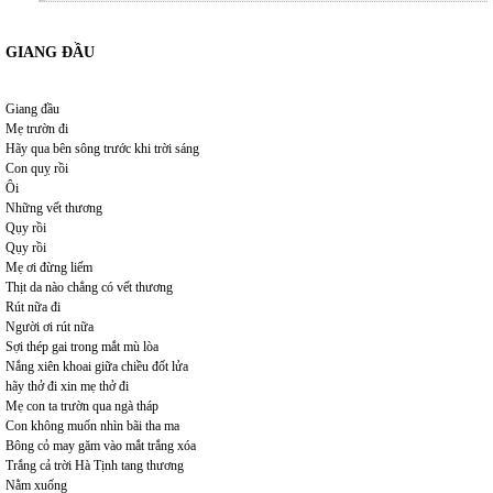
GIANG ĐẦU
Giang đầu
Mẹ trườn đi
Hãy qua bên sông trước khi trời sáng
Con quỵ rồi
Ôi
Những vết thương
Qụy rồi
Qụy rồi
Mẹ ơi đừng liếm
Thịt da nào chẳng có vết thương
Rút nữa đi
Người ơi rút nữa
Sợi thép gai trong mắt mù lòa
Nắng xiên khoai giữa chiều đốt lửa
hãy thở đi xin mẹ thở đi
Mẹ con ta trườn qua ngà tháp
Con không muốn nhìn bãi tha ma
Bông cỏ may găm vào mắt trắng xóa
Trắng cả trời Hà Tịnh tang thương
Nằm xuống