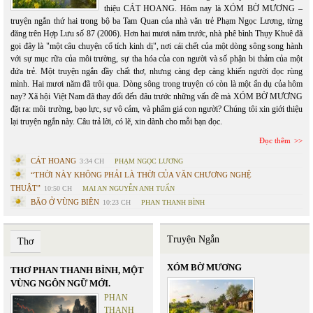
thiệu CÁT HOANG. Hôm nay là XÓM BỜ MƯƠNG –
truyện ngắn thứ hai trong bộ ba Tam Quan của nhà văn trẻ Phạm Ngọc Lương, từng
đăng trên Hợp Lưu số 87 (2006). Hơn hai mươi năm trước, nhà phê bình Thụy Khuê đã
gọi đây là "một câu chuyện cổ tích kinh dị", nơi cái chết của một dòng sông song hành
với sự mục rữa của môi trường, sự tha hóa của con người và số phận bi thảm của một
đứa trẻ. Một truyện ngắn đầy chất thơ, nhưng càng đẹp càng khiến người đọc rùng
mình. Hai mươi năm đã trôi qua. Dòng sông trong truyện có còn là một ẩn dụ của hôm
nay? Xã hội Việt Nam đã thay đổi đến đâu trước những vấn đề mà XÓM BỜ MƯƠNG
đặt ra: môi trường, bạo lực, sự vô cảm, và phẩm giá con người? Chúng tôi xin giới thiệu
lại truyện ngắn này. Câu trả lời, có lẽ, xin dành cho mỗi bạn đọc.
Đọc thêm
CÁT HOANG
3:34 CH
PHẠM NGỌC LƯƠNG
“THỜI NÀY KHÔNG PHẢI LÀ THỜI CỦA VĂN CHƯƠNG NGHỆ
THUẬT”
10:50 CH
MAI AN NGUYỄN ANH TUẤN
BÃO Ở VÙNG BIÊN
10:23 CH
PHAN THANH BÌNH
Truyện Ngắn
Thơ
XÓM BỜ MƯƠNG
THƠ PHAN THANH BÌNH, MỘT
VÙNG NGÔN NGỮ MỚI.
PHAN
THANH