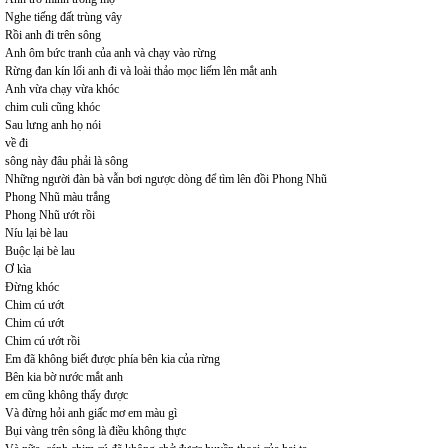
Nghe tiếng đất trùng vây
Rồi anh đi trên sông
Anh ôm bức tranh của anh và chạy vào rừng
Rừng đan kín lối anh đi và loài thảo mọc liếm lên mắt anh
Anh vừa chạy vừa khóc
chim culi cũng khóc
Sau lưng anh họ nói
về đi
sông này đâu phải là sông
Những người đàn bà vẫn bơi ngược dòng để tìm lên đồi Phong Nhũ
Phong Nhũ màu trắng
Phong Nhũ ướt rồi
Níu lại bè lau
Buộc lại bè lau
Ơ kìa
Đừng khóc
Chim cú ướt
Chim cú ướt
Chim cú ướt rồi
Em đã không biết được phía bên kia của rừng
Bên kia bờ nước mắt anh
em cũng không thấy được
Và đừng hỏi anh giấc mơ em màu gì
Bụi vàng trên sông là điều không thực