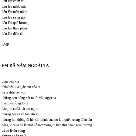
Lêu lêu chim cú
Lêu lêu nước mắt
Lêu lêu màu trắng
Lêu lêu rừng già
Lêu lêu quê hương
Lêu lêu thân phận
Lêu lêu điêu tàn...
.....
LMP
EM ĐÃ NẰM NGOÀI TA
phía bên kia
phía bên kia giấc mơ của ta
và ta đưa tay vói
những cơn sóng xát muối vào ngực ta
mặt biển lồng lộng
đáng ra ta đã hát em nghe
những bài ca về loài thi sỹ
nhưng họ không đi hết sứ mệnh của họ khi quê hương điêu tàn
đáng lẽ ra ta đã là một kẻ mơ mộng đi bán thơ dạo ngoài đường
và có lẽ đủ sống