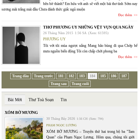
bên bờ thành? Em hứa với anh sẽ viết một bài thơ tình Sớm nay
sương mãi trắng mái đầu Chưa đánh thức giấc ngủ muộn
Đọc thêm
THƠ PHƯƠNG UY NHỮNG VỆT VỤN QUA NGÀY
26 Tháng Năm 2015
1:56 SA
(Xem: 61595)
PHƯƠNG UY
Tôi vớt tôi mùa ngược nắng Mang bão bùng đi qua Chớp bể
mưa nguồn biến động Tôi còn chấp chới phong ba
Đọc thêm
Trang đầu
Trang trước
181
182
183
184
185
186
187
Trang sau
Trang cuối
Bài Mới
Thư Toà Soạn
Tin
XÓM BỜ MƯƠNG
30 Tháng Bảy 2026
1:56 CH
(Xem: 794)
PHẠM NGỌC LƯƠNG
XÓM BỜ MƯƠNG – Truyện thứ hai trong bộ ba "Tam
Quan" của Phạm Ngọc Lương. Hôm qua, chúng tôi giới