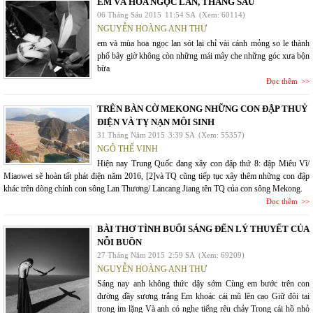
EM VÀ HOA NGỌC LAN, THÁNG SÁU
06 Tháng Sáu 2015
11:54 SA
(Xem: 60114)
NGUYỄN HOÀNG ANH THƯ
em và mùa hoa ngọc lan sót lại chỉ vài cánh mỏng so le thành
phố bây giờ không còn những mái mây che những góc xưa bộn
bừa
Đọc thêm
TRÊN BÀN CỜ MEKONG NHỮNG CON ĐẬP THUỶ
ĐIỆN VÀ TỴ NẠN MÔI SINH
31 Tháng Năm 2015
3:39 SA
(Xem: 55357)
NGÔ THẾ VINH
Hiện nay Trung Quốc đang xây con đập thứ 8: đập Miêu Vĩ/
Miaowei sẽ hoàn tất phát điện năm 2016, [2]và TQ cũng tiếp tục xây thêm những con đập
khác trên dòng chính con sông Lan Thương/ Lancang Jiang tên TQ của con sông Mekong.
Đọc thêm
BÀI THƠ TÌNH BUỔI SÁNG ĐẾN LÝ THUYẾT CỦA
NỖI BUỒN
27 Tháng Năm 2015
2:59 SA
(Xem: 69209)
NGUYỄN HOÀNG ANH THƯ
Sáng nay anh không thức dậy sớm Cùng em bước trên con
đường đầy sương trắng Em khoác cái mũ lên cao Giữ đôi tai
trong im lặng Và anh có nghe tiếng rêu chảy Trong cái hồ nhỏ