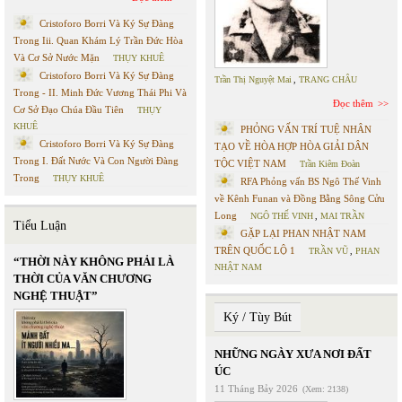
Cristoforo Borri Và Ký Sự Đàng
Trong Iii. Quan Khám Lý Trần Đức Hòa
Và Cơ Sở Nước Mặn
THỤY KHUÊ
Cristoforo Borri Và Ký Sự Đàng
Trần Thị Nguyệt Mai
,
TRANG CHÂU
Trong - II. Minh Đức Vương Thái Phi Và
Đọc thêm
Cơ Sở Đạo Chúa Đầu Tiên
THỤY
KHUÊ
PHỎNG VẤN TRÍ TUỆ NHÂN
Cristoforo Borri Và Ký Sự Đàng
TẠO VỀ HÒA HỢP HÒA GIẢI DÂN
Trong I. Đất Nước Và Con Người Đàng
TỘC VIỆT NAM
Trần Kiêm Đoàn
Trong
THỤY KHUÊ
RFA Phỏng vấn BS Ngô Thế Vinh
về Kênh Funan và Đồng Bằng Sông Cửu
Long
NGÔ THẾ VINH
,
MAI TRẦN
Tiểu Luận
GẶP LẠI PHAN NHẬT NAM
TRÊN QUỐC LỘ 1
TRẦN VŨ
,
PHAN
“THỜI NÀY KHÔNG PHẢI LÀ
NHẬT NAM
THỜI CỦA VĂN CHƯƠNG
NGHỆ THUẬT”
Ký / Tùy Bút
NHỮNG NGÀY XƯA NƠI ĐẤT
ÚC
11 Tháng Bảy 2026
(Xem: 2138)