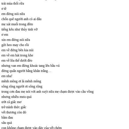
trái mùa thối rữa
ơ tề
em đừng nói nữa
chốn quê người anh có ai đâu
mẹ xát muối trong đêm
tiếng kêu như thủy tinh vỡ
ơ em
xin em đừng nói nữa
gửi heo may cho rồi
em về đứng bên kia núi
em về em hát trong khe
em về lõa thể dưới đèo
nhưng van em đừng khoác tang lên bầu vú
đừng quấn người bằng khăn trắng…
em nha!
mênh mông ơi là mênh mông
sông rộng người ơi sông rộng
trong cơn đau mẹ nói với anh suýt nữa mẹ chạm được vào cầu vồng
nhưng nhiều mưa quá
ướt cả giấc mơ
trở mình thức giấc
vết thương còn đó
bầm đau
sâu quá
con không chạm được vào đáy của vết chém