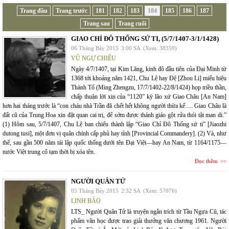
Trang đầu
Trang trước
181
182
183
184
185
186
187
Trang sau
Trang cuối
GIAO CHỈ ĐÔ THỐNG SỨ TI, (5/7/1407-3/1/1428)
06 Tháng Bảy 2015
3:00 SA
(Xem: 38359)
VŨ NGỰ CHIÊU
Ngày 4/7/1407, tại Kim Lăng, kinh đô đầu tiên của Đại Minh từ
1368 tới khoảng năm 1421, Chu Lệ hay Đệ [Zhou Li] miếu hiệu
Thành Tổ (Ming Zhengzu, 17/7/1402-22/8/1424) họp triều thần,
chấp thuận lời xin của “1120” kỳ lão xứ Giao Châu [An Nam]
hơn hai tháng trước là “con cháu nhà Trần đă chết hết không người thừa kế…. Giao Châu là
đất cũ của Trung Hoa xin đặt quan cai trị, để sớm được thánh giáo gột rửa thói tật man di.”
(1) Hôm sau, 5/7/1407, Chu Lệ ban chiếu thành lập “Giao Chỉ Đô Thống sứ ti” [Jiaozhi
dutong tusi], một đơn vị quân chính cấp phủ hay tỉnh [Provincial Commandery]. (2) Và, như
thế, sau gần 500 năm tái lập quốc thống dưới tên Đại Việt—hay An Nam, từ 1164/1175—
nước Việt trung cổ tạm thời bị xóa tên.
Đọc thêm
NGƯỜI QUÂN TỬ
05 Tháng Bảy 2015
2:32 SA
(Xem: 57076)
LINH BẢO
LTS_ Người Quân Tử là truyện ngắn trích từ Tầu Ngựa Cũ, tác
phẩm văn học được trao giải thưởng văn chương 1961. Người