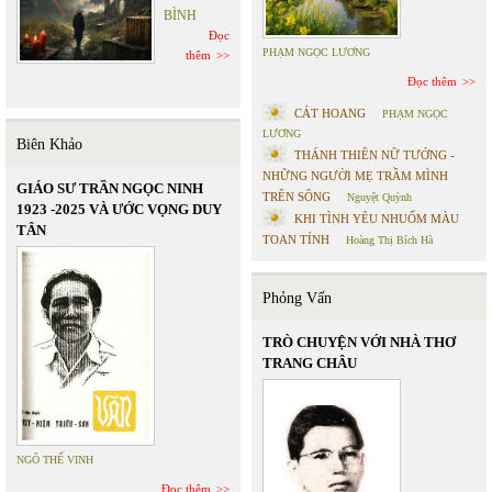
BÌNH
Đọc
PHẠM NGỌC LƯƠNG
thêm
Đọc thêm
CÁT HOANG
PHẠM NGỌC
LƯƠNG
Biên Khảo
THÁNH THIÊN NỮ TƯỚNG -
NHỮNG NGƯỜI MẸ TRẦM MÌNH
GIÁO SƯ TRẦN NGỌC NINH
TRÊN SÔNG
Nguyệt Quỳnh
1923 -2025 VÀ ƯỚC VỌNG DUY
KHI TÌNH YÊU NHUỐM MÀU
TÂN
TOAN TÍNH
Hoàng Thị Bích Hà
Phỏng Vấn
TRÒ CHUYỆN VỚI NHÀ THƠ
TRANG CHÂU
NGÔ THẾ VINH
Đọc thêm