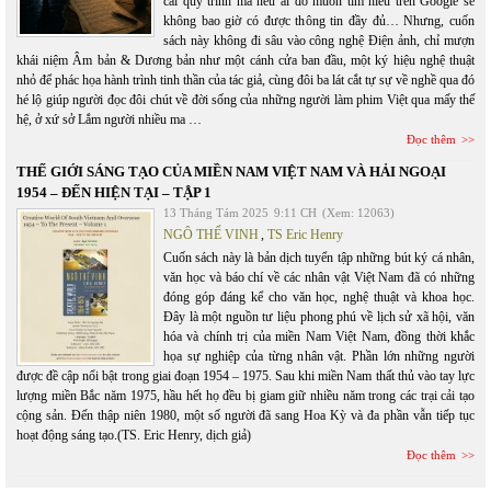
cái quy trình mà nếu ai đó muốn tìm hiểu trên Google sẽ
không bao giờ có được thông tin đầy đủ… Nhưng, cuốn
sách này không đi sâu vào công nghệ Điện ảnh, chỉ mượn
khái niệm Âm bản & Dương bản như một cánh cửa ban đầu, một ký hiệu nghệ thuật
nhỏ để phác họa hành trình tinh thần của tác giả, cùng đôi ba lát cắt tự sự về nghề qua đó
hé lộ giúp người đọc đôi chút về đời sống của những người làm phim Việt qua mấy thế
hệ, ở xứ sở Lắm người nhiều ma …
Đọc thêm
THẾ GIỚI SÁNG TẠO CỦA MIỀN NAM VIỆT NAM VÀ HẢI NGOẠI
1954 – ĐẾN HIỆN TẠI – TẬP 1
13 Tháng Tám 2025
9:11 CH
(Xem: 12063)
NGÔ THẾ VINH
,
TS Eric Henry
Cuốn sách này là bản dịch tuyển tập những bút ký cá nhân,
văn học và báo chí về các nhân vật Việt Nam đã có những
đóng góp đáng kể cho văn học, nghệ thuật và khoa học.
Đây là một nguồn tư liệu phong phú về lịch sử xã hội, văn
hóa và chính trị của miền Nam Việt Nam, đồng thời khắc
họa sự nghiệp của từng nhân vật. Phần lớn những người
được đề cập nổi bật trong giai đoạn 1954 – 1975. Sau khi miền Nam thất thủ vào tay lực
lượng miền Bắc năm 1975, hầu hết họ đều bị giam giữ nhiều năm trong các trại cải tạo
cộng sản. Đến thập niên 1980, một số người đã sang Hoa Kỳ và đa phần vẫn tiếp tục
hoạt động sáng tạo.(TS. Eric Henry, dịch giả)
Đọc thêm