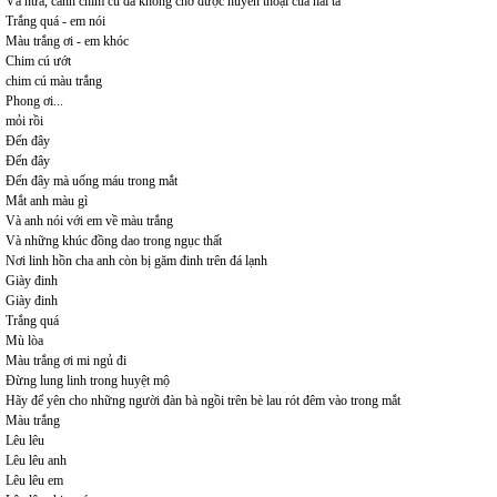
Và nữa, cánh chim cú đã không chở được huyền thoại của hai ta
Trắng quá - em nói
Màu trắng ơi - em khóc
Chim cú ướt
chim cú màu trắng
Phong ơi...
mỏi rồi
Đến đây
Đến đây
Đến đây mà uống máu trong mắt
Mắt anh màu gì
Và anh nói với em về màu trắng
Và những khúc đồng dao trong ngục thất
Nơi linh hồn cha anh còn bị găm đinh trên đá lạnh
Giày đinh
Giày đinh
Trắng quá
Mù lòa
Màu trắng ơi mi ngủ đi
Đừng lung linh trong huyệt mộ
Hãy để yên cho những người đàn bà ngồi trên bè lau rót đêm vào trong mắt
Màu trắng
Lêu lêu
Lêu lêu anh
Lêu lêu em