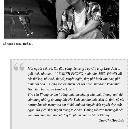
Lê Minh Phong- Huế 2014
Một người viết trẻ, lần đầu cộng tác cùng Tạp Chí Hợp Lưu. Anh tự
giới thiệu như sau: “LÊ MINH PHONG, sinh năm 1985. Đã viết với
các thể loại như tiểu thuyết, truyện ngắn, thơ, phê bình văn học, phê
bình hội họa... Cộng tác với nhiều nơi với nhiều bút danh khác nhau.
Hiện làm báo và vẽ tranh ở Huế.”
Thơ của Phong có âm hưởng thật nhẹ nhàng của miền Trung, anh đã
vận dụng những từ vựng đặc Hà Tịnh vào thơ một cách tài tình, và với
những âm sắc trong veo êm ái đó, anh đã chuyển đến người đọc một
ngọn lửa ý chí thật mạnh trong xúc cảm. Chúng tôi trân trọng gởi đến
văn hữu cùng bạn đọc những thi phẩm của Lê Minh Phong.
Tạp Chí Hợp Lưu