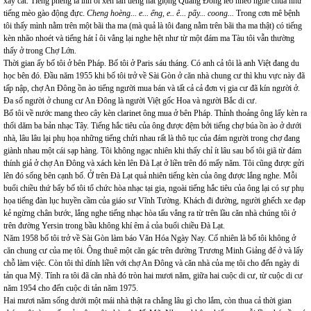
xây cất. Tiếng phèng la inh ỏi xen lẫn tiếng hát giọng Quảng Đông léo nhéo nghe chua như
tiếng mèo gào động đực.
Cheng hoèng... e... ếng, e.. ê... pẩy... coong...
Trong cơn mê bệnh
tôi thấy mình nằm trên một bãi tha ma (mà quả là tôi đang nằm trên bãi tha ma thật) có tiếng
kèn nhão nhoét và tiếng hát ỉ ôi vẳng lại nghe hệt như từ một đám ma Tàu tôi vẫn thường
thấy ở trong Chợ Lớn.
Thời gian ấy bố tôi ở bên Pháp. Bố tôi ở Paris sáu tháng. Có anh cả tôi là anh Việt đang du
học bên đó. Đầu năm 1955 khi bố tôi trở về Sài Gòn ở căn nhà chung cư thì khu vực này đã
tấp nập, chợ An Đông ồn ào tiếng người mua bán và tất cả cả đơn vị gia cư đã kín người ở.
Đa số người ở chung cư An Đông là người Việt gốc Hoa và người Bắc di cư.
Bố tôi về nước mang theo cây kèn clarinet ông mua ở bên Pháp. Thỉnh thoảng ông lấy kèn ra
thổi dăm ba bản nhạc Tây. Tiếng hắc tiêu của ông được đệm bởi tiếng chợ búa ồn ào ở dưới
nhà, lâu lâu lại phụ họa những tiếng chửi nhau rất là thô tục của đám người trong chợ đang
giành nhau một cái sạp hàng. Tôi không ngạc nhiên khi thấy chỉ ít lâu sau bố tôi giã từ đám
thính giả ở chợ An Đông và xách kèn lên Đà Lạt ở liền trên đó mấy năm. Tôi cũng được gửi
lên đó sống bên cạnh bố. Ở trên Đà Lạt quả nhiên tiếng kèn của ông được lắng nghe. Mỗi
buổi chiều thứ bẩy bố tôi tổ chức hòa nhạc tại gia, ngoài tiếng hắc tiêu của ông lại có sự phụ
họa tiếng đàn lục huyền cầm của giáo sư Vĩnh Tường. Khách đi đường, người ghếch xe đạp
kẻ ngừng chân bước, lắng nghe tiếng nhạc hòa tấu vẳng ra từ trên lầu căn nhà chúng tôi ở
trên đường Yersin trong bầu không khí êm ả của buổi chiều Đà Lạt.
Năm 1958 bố tôi trở về Sài Gòn làm báo Văn Hóa Ngày Nay. Cố nhiên là bố tôi không ở
căn chung cư của mẹ tôi. Ông thuê một căn gác trên đường Trương Minh Giảng để ở và lấy
chỗ làm việc. Còn tôi thì dính liền với chợ An Đông và căn nhà của mẹ tôi cho đến ngày di
tản qua Mỹ. Tính ra tôi đã căn nhà đó tròn hai mươi năm, giữa hai cuộc di cư, từ cuộc di cư
năm 1954 cho đến cuộc di tản năm 1975.
Hai mươi năm sống dưới một mái nhà thật ra chẳng lâu gì cho lắm, còn thua cả thời gian