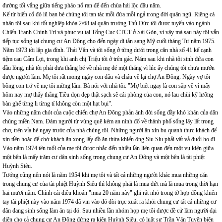
đường tối vắng giữa tiếng pháo nổ ran để đến chùa hái lộc đầu năm.
Kể từ biến cố đó lũ bạn bè chúng tôi tan tác mỗi đứa mỗi ngả trong đời quân ngũ. Riêng cá
nhân tôi sau khi tốt nghiệp khóa 2/68 tại quân trường Thủ Đức tôi được tuyển vào ngành
Chiến Tranh Chính Trị và phục vụ tại Tổng Cục CTCT ở Sài Gòn, vì vậy mà sau này tôi vẫn
tiếp tục sống tại chung cư An Đông cho đến ngày di tản sang Mỹ cuối tháng Tư năm 1975.
Năm 1973 tôi lập gia đình. Thái Vân và tôi sống ở từng dưới trong căn nhà số 41 kế cạnh
tiệm cau Cẩm Lợi, trong khi anh chị Triệu tôi ở trên gác. Năm sau khi nhà tôi sinh đứa con
đầu lòng, nhà tôi phải đưa thằng bé về nhà mẹ đẻ một tháng vì lúc ấy chúng tôi chưa mướn
được người làm. Mẹ tôi rất mong ngày con dâu và cháu về lại chợ An Đông. Ngày vợ tôi
bồng con trở về mẹ tôi mừng lắm. Bà nói với nhà tôi: "Mợ biết ngay là con sắp về vì mấy
hôm nay mợ thấy thằng Tiều dọn dẹp thật sạch sẽ cái phòng của con, nó lau chùi kỹ lưỡng
bàn ghế từng li từng tí không còn một hạt bụi".
Vào những năm chót của cuộc chiến chợ An Đông phản ánh đời sống đầy khó khăn của dân
chúng miền Nam. Đám người từ vùng quê kém an ninh đổ về thành phố sống lây lất trong
chợ, trên vỉa hè ngay trước cửa nhà chúng tôi. Những người ăn xin bu quanh thực khách để
xin tiền hoặc để chờ khách ăn xong lấy đồ ăn thừa khiến ông Siu Siu phải vất vả đuổi họ đi.
Vào năm 1974 tên tuổi của mẹ tôi được nhắc đến nhiều lần liên quan đến một vụ kiện giữa
một bên là mấy trăm cư dân sinh sống trong chung cư An Đông và một bên là tài phiệt
Huỳnh Siêu.
Tưởng cũng nên nói là năm 1954 khi mẹ tôi và tất cả những người khác mua những căn
trong chung cư của tài phiệt Huỳnh Siêu thì không phải là mua đứt mà là mua trong thời hạn
hai mươi năm. Chính cái điều khoản "mua 20 năm này" ghi rất nhỏ trong tờ hợp đồng khiến
tay tài phiệt này vào năm 1974 đã vin vào đó đòi trục xuất ra khỏi chung cư tất cả những cư
dân đang sinh sống làm ăn tại đó. Sau nhiều lần nhóm họp mẹ tôi được đề cử làm người đại
diện cho cả chung cư An Đông đứng ra kiện Huỳnh Siêu, có luật sư Trần Văn Tuyên biện