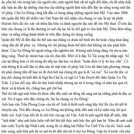
âu yếm bỏ vào trong bát của người yêu, một người lính rất trẻ ngồi đối diện; tôi đã nhìn thấy
dẫy bàn ăn đầy ắp những chai bia của những người lính trận đến đây ăn uống trong một lần
về phép. Chợ An Đông cũng bắt đầu có bóng dáng những người lính Mỹ. Vào năm 1966
khi quân đội Mỹ đổ nhiều vào Việt Nam thì chủ nhân của chung cư này là tay tài phiệt
Huỳnh Siêu đã cho xây cất thêm lầu bốn và dành nguyên lầu này để cho Mỹ thuê. Ở trên lầu
bốn của chung cư là lầu thượng có mở câu lạc bộ là chỗ giải trí cho lính Mỹ. Đêm đêm tiếng
nhạc và tiếng trống thình thình từ trên đầu chúng tôi dọng xuống.
Quân đội Mỹ đi đến đâu thì thế nào mà chẳng có đoàn nữ binh lén lút hoặc công khai lảng
vảng đâu đó để phục vụ. Nhưng tôi chỉ phỏng đoán thế thôi chứ không tài nào phát hiện
được. Chợ An Đông bề ngoài trông vẫn nghiêm túc. Không một bóng dáng chị em ta nào
lảng vảng. Thuở ấy nhóm bạn của tôi chia đôi. Một số ít đậu Tú Tài xong thì nhập ngũ. Số
còn lại đông hơn có tôi trong đó tiếp tục đại học và được "hoãn dịch vì lý do học vấn". Có
một thông lệ là mỗi lần có đứa nào từ mặt trận về phép Sài Gòn thì đám hậu phương chúng
tôi phải chung tiền để bao nó đi chơi bời mà chúng tôi gọi là đi "xả xui". Xả xui thì độc có
hai chỗ chúng tôi biết đến là Ngã Ba Chú Ía và ngõ Lê Văn Duyệt đối diện Quân Vụ Thị
Trấn. Cả hai chỗ này đều dơ dáy kinh khiếp nhưng tụi nó ở trong rừng cả năm kẹt quá cỡ,
được xả là khoái rồi, chẳng bao giờ chê bai.
Thế rồi bất ngờ một hôm tôi được dẫn đến một cái động rất sang mà lại chẳng phải đi đâu xa
xôi. Nó ở ngay trên đầu chúng tôi, lầu ba chung cư An Đông!
Anh bạn văn Trần Phong Giao của tôi ơi! Anh ở dưới suối vàng hãy thứ lỗi cho tôi tiết lộ
chuyện này. Nói đến chung cư An Đông mà không nhắc đến anh và kỷ niệm này thì quả
thiếu xót. Anh Giao hồi đó là chủ bút của tạp chí Văn. Anh là một người thật dễ mến, thật
"tình thân" như anh luôn luôn viết thế khi kết thúc một bức thư gửi bạn bè. Năm đó anh xuất
bản cuốn Tuyển tập Nhất Linh, trong đó có đăng bài Niềm Vui Chết Yểu của tôi. Sách xuất
bản xong, một bữa anh lái xe mô-bi-lét đến tìm tôi ở chợ An Đông. Gặp tôi ở trước cửa nhà