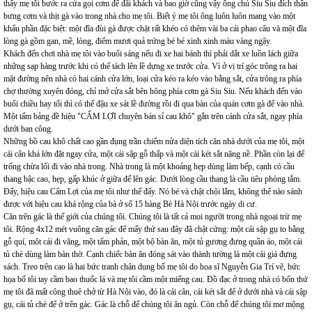
thấy mẹ tôi bước ra cửa gọi cơm để đãi khách và bao giờ cũng vậy ông chủ Siu Siu đích thân
bưng cơm và thịt gà vào trong nhà cho mẹ tôi. Biết ý mẹ tôi ông luôn luôn mang vào một
khẩu phần đặc biệt: một đĩa đùi gà được chặt rất khéo có thêm vài ba cái phao câu và một đĩa
lòng gà gồm gan, mề, lòng, điểm mươi quả trứng bé bé xinh xinh màu vàng ngậy.
Khách đến chơi nhà mẹ tôi vào buổi sáng nếu đi xe hai bánh thì phải dắt xe luồn lách giữa
những sạp hàng trước khi có thể tách lên lề dựng xe trước cửa. Vì ở vị trí góc trông ra hai
mặt đường nên nhà có hai cánh cửa lớn, loại cửa kéo ra kéo vào bằng sắt, cửa trông ra phía
chợ thường xuyên đóng, chỉ mở cửa sắt bên hông phía cơm gà Siu Siu. Nếu khách đến vào
buổi chiều hay tối thì có thể đậu xe sát lề đường rồi đi qua bàn của quán cơm gà để vào nhà.
Một tấm bảng đề hiệu "CẨM LỢI chuyên bán sỉ cau khô" gắn trên cánh cửa sắt, ngay phía
dưới ban công.
Những bồ cau khô chất cao gần đụng trần chiếm nửa diện tích căn nhà dưới của mẹ tôi, một
cái cân khá lớn đặt ngay cửa, một cái sập gỗ thấp và một cái két sắt nặng nề. Phần còn lại để
trống chừa lối đi vào nhà trong. Nhà trong là một khoảng hẹp dùng làm bếp, cạnh có cầu
thang bậc cao, hẹp, gấp khúc ở giữa để lên gác. Dưới lòng cầu thang là cầu tiêu phòng tắm.
Đấy, hiệu cau Cẩm Lợi của mẹ tôi như thế đấy. Nó bé và chật chội lắm, không thể nào sánh
được với hiệu cau khá rộng của bà ở số 15 hàng Bè Hà Nội trước ngày di cư.
Căn trên gác là thế giới của chúng tôi. Chúng tôi là tất cả mọi người trong nhà ngoại trừ mẹ
tôi. Rộng 4x12 mét vuông căn gác để mấy thứ sau đây đã chật cứng: một cái sập gụ to bằng
gỗ quí, một cái đi văng, một tấm phản, một bộ bàn ăn, một tủ gương đựng quần áo, một cái
tủ chè dùng làm bàn thờ. Cạnh chiếc bàn ăn đóng sát vào thành tường là một cái giá đựng
sách. Treo trên cao là hai bức tranh chân dung bố mẹ tôi do họa sĩ Nguyễn Gia Trí vẽ, bức
họa bố tôi tay cầm bao thuốc lá và mẹ tôi cầm một miếng cau. Đồ đạc ở trong nhà có bốn thứ
mẹ tôi đã mất công thuê chở từ Hà Nội vào, đó là cái cân, cái két sắt để ở dưới nhà và cái sập
gụ, cái tủ chè để ở trên gác. Gác là chỗ để chúng tôi ăn ngủ. Còn chỗ để chúng tôi mơ mộng