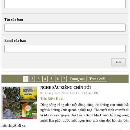
Tên của bạn
Email của bạn
1
2
3
4
5
6
7
Trang sau
Trang cuối
NGHE SẦU RIÊNG CHÍN TỚI
07 Tháng Tám 2026
11:11 CH
(Xem: 49)
Trần Kiêm Đoàn
Dòng sống cũng như một dòng sông; có những con nước bất
ngờ và những khúc quanh nghiệt ngã. Tôi quyết định chuyến đi
từ Mỹ về cao nguyên Đắk Lắk - Buôn Ma Thuột chỉ trong vòng
mười lăm phút trước một ngọn trào tỉnh cảm đòi hỏi cần đến
một chuyến đi xa.