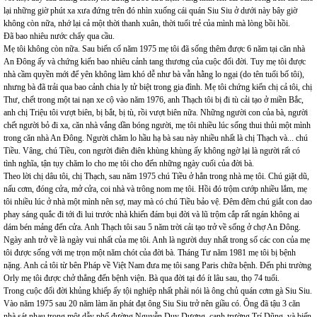
lại những giờ phút xa xưa đứng trên đó nhìn xuống cái quán Siu Siu ở dưới này bây giờ
không còn nữa, nhớ lại cả một thời thanh xuân, thời tuổi trẻ của mình mà lòng bồi hồi.
Đã bao nhiêu nước chẩy qua cầu.
Mẹ tôi không còn nữa. Sau biến cố năm 1975 mẹ tôi đã sống thêm được 6 năm tại căn nhà
An Đông ấy và chứng kiến bao nhiêu cảnh tang thương của cuộc đổi đời. Tuy mẹ tôi được
nhà cầm quyền mới để yên không làm khó dễ như bà vẫn hằng lo ngại (do tên tuổi bố tôi),
nhưng bà đã trải qua bao cảnh chia ly tử biệt trong gia đình. Mẹ tôi chứng kiến chị cả tôi, chị
Thư, chết trong một tai nạn xe cộ vào năm 1976, anh Thạch tôi bị đi tù cải tạo ở miền Bắc,
anh chị Triệu tôi vượt biên, bị bắt, bị tù, rồi vượt biên nữa. Những người con của bà, người
chết người bỏ đi xa, căn nhà vắng dần bóng người, mẹ tôi nhiều lúc sống thui thủi một mình
trong căn nhà An Đông. Người chăm lo hầu hạ bà sau này nhiều nhất là chị Thạch và... chú
Tiều. Vâng, chú Tiều, con người điên điên khùng khùng ấy không ngờ lại là người rất có
tình nghĩa, tận tụy chăm lo cho mẹ tôi cho đến những ngày cuối của đời bà.
Theo lời chị dâu tôi, chị Thạch, sau năm 1975 chú Tiều ở hẳn trong nhà mẹ tôi. Chú giặt dũ,
nấu cơm, đóng cửa, mở cửa, coi nhà và trông nom mẹ tôi. Hồi đó trộm cướp nhiều lắm, mẹ
tôi nhiều lúc ở nhà một mình nên sợ, may mà có chú Tiều bảo vệ. Đêm đêm chú giắt con dao
phay sáng quắc đi tới đi lui trước nhà khiến đám bụi đời và lũ trộm cắp rất ngán không ai
dám bén mảng đến cửa. Anh Thạch tôi sau 5 năm trời cải tạo trở về sống ở chợ An Đông.
Ngày anh trở về là ngày vui nhất của mẹ tôi. Anh là người duy nhất trong số các con của mẹ
tôi được sống với mẹ trọn một năm chót của đời bà. Tháng Tư năm 1981 mẹ tôi bị bệnh
nặng. Anh cả tôi từ bên Pháp về Việt Nam đưa mẹ tôi sang Paris chữa bệnh. Đến phi trường
Orly mẹ tôi được chở thẳng đến bệnh viện. Bà qua đời tại đó ít lâu sau, thọ 74 tuổi.
Trong cuộc đổi đời khủng khiếp ấy tội nghiệp nhất phải nói là ông chủ quán cơm gà Siu Siu.
Vào năm 1975 sau 20 năm làm ăn phát đạt ông Siu Siu trở nên giầu có. Ông đã tậu 3 căn
nhà sát nhau trong một dẫy phố đường Nguyễn Duy Dương, cạnh trường Trí Dũng, và biến