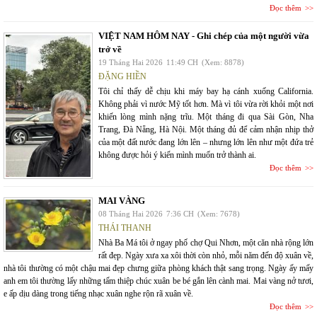
Đọc thêm
VIỆT NAM HÔM NAY - Ghi chép của một người vừa
trở về
19 Tháng Hai 2026
11:49 CH
(Xem: 8878)
ĐẶNG HIỀN
Tôi chỉ thấy dễ chịu khi máy bay hạ cánh xuống California.
Không phải vì nước Mỹ tốt hơn. Mà vì tôi vừa rời khỏi một nơi
khiến lòng mình nặng trĩu. Một tháng đi qua Sài Gòn, Nha
Trang, Đà Nẵng, Hà Nội. Một tháng đủ để cảm nhận nhịp thở
của một đất nước đang lớn lên – nhưng lớn lên như một đứa trẻ
không được hỏi ý kiến mình muốn trở thành ai.
Đọc thêm
MAI VÀNG
08 Tháng Hai 2026
7:36 CH
(Xem: 7678)
THÁI THANH
Nhà Ba Má tôi ở ngay phố chợ Qui Nhơn, một căn nhà rộng lớn
rất đẹp. Ngày xưa xa xôi thời còn nhỏ, mỗi năm đến độ xuân về,
nhà tôi thường có một chậu mai đẹp chưng giữa phòng khách thật sang trọng. Ngày ấy mấy
anh em tôi thường lấy những tấm thiệp chúc xuân be bé gắn lên cành mai. Mai vàng nở tươi,
e ấp dịu dàng trong tiếng nhạc xuân nghe rộn rã xuân về.
Đọc thêm