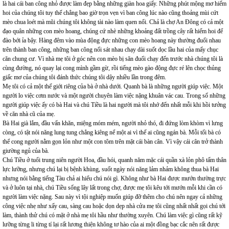
là hai cái ban công nhỏ được làm đẹp bằng những giàn hoa giấy. Những phút mộng mơ hiếm
hoi của chúng tôi tuy thế chẳng bao giờ trọn vẹn vì ban công lúc nào cũng thoảng mùi cứt
mèo chua loét mà mũi chúng tôi không tài nào làm quen nổi. Chả là chợ An Đông có cả một
đạo quân những con mèo hoang, chúng cứ nhè những khoảng đất trồng cây rất hiếm hoi để
đào bới ỉa bậy. Hàng đêm vào mùa động đực những con mèo hoang này thường đuổi nhau
trên thành ban công, những ban công nối sát nhau chạy dài suốt dọc lầu hai của mấy chục
căn chung cư. Vì nhà mẹ tôi ở góc nên con mèo bị săn đuổi chạy đến trước nhà chúng tôi là
cùng đường, nó quay lại cong mình gầm gừ, rồi tiếng mèo gào động đực ré lên chọc thủng
giấc mơ của chúng tôi đánh thức chúng tôi dậy nhiều lần trong đêm.
Mẹ tôi có cả một thế giới riêng của bà ở nhà dưới. Quanh bà là những người giúp việc. Một
người lo việc cơm nước và một người chuyên làm việc nặng khuân vác cau. Trong số những
người giúp việc ấy có bà Hai và chú Tiều là hai người mà tôi nhớ đến nhất mỗi khi hồi tưởng
về căn nhà cũ của mẹ.
Bà Hai già lắm, đầu vấn khăn, miệng móm mém, người nhỏ thó, đi đứng lòm khòm vì lưng
còng, có tật nói năng lung tung chẳng kiêng nể một ai vì thế ai cũng ngán bà. Mỗi tối bà có
thể cong người nằm gọn lỏn như một con tôm trên mặt cái bàn cân. Vì vậy cái cân trở thành
giường ngủ của bà.
Chú Tiều ở tuổi trung niên người Hoa, đầu hói, quanh năm mặc cái quần xà lỏn phô tấm thân
lực lưỡng, nhưng chú lại bị bệnh khùng, suốt ngày nói năng lảm nhảm không thua bà Hai
nhưng nói bằng tiếng Tàu chả ai hiểu chú nói gì. Không như bà Hai được mướn thường trực
và ở luôn tại nhà, chú Tiều sống lây lất trong chợ, được mẹ tôi kêu tới mướn mỗi khi cần có
người làm việc nặng. Sau này vì tội nghiệp muốn giúp đỡ thêm cho chú nên ngay cả những
công việc nhẹ như xấy cau, sàng cau hoặc dọn dẹp nhà cửa mẹ tôi cũng nhất nhất gọi chú tới
làm, thành thử chú có mặt ở nhà mẹ tôi hầu như thường xuyên. Chú làm việc gì cũng rất kỹ
lưỡng từng li từng tí lại rất lương thiện không tơ hào của ai một đồng bạc cắc nên rất được