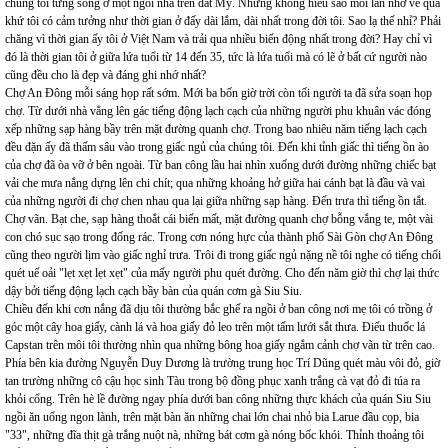
chúng tôi từng sống ở một ngôi nhà trên đất Mỹ. Nhưng không hiểu sao mỗi lần nhớ về quá
khứ tôi có cảm tưởng như thời gian ở đấy dài lắm, dài nhất trong đời tôi. Sao lạ thế nhỉ? Phải
chăng vì thời gian ấy tôi ở Việt Nam và trải qua nhiều biến động nhất trong đời? Hay chỉ vì
đó là thời gian tôi ở giữa lứa tuổi từ 14 đến 35, tức là lứa tuổi mà có lẽ ở bất cứ người nào
cũng đều cho là đẹp và đáng ghi nhớ nhất?
Chợ An Đông mỗi sáng họp rất sớm. Mới ba bốn giờ trời còn tối người ta đã sửa soạn họp
chợ. Từ dưới nhà vẳng lên gác tiếng động lạch cạch của những người phu khuân vác đóng
xếp những sạp hàng bầy trên mặt đường quanh chợ. Trong bao nhiêu năm tiếng lạch cạch
đều đặn ấy đã thấm sâu vào trong giấc ngủ của chúng tôi. Đến khi tỉnh giấc thì tiếng ồn ào
của chợ đã òa vỡ ở bên ngoài. Từ ban công lầu hai nhìn xuống dưới đường những chiếc bạt
vải che mưa nắng dựng lên chi chít; qua những khoảng hở giữa hai cánh bạt là đầu và vai
của những người đi chợ chen nhau qua lại giữa những sạp hàng. Đến trưa thì tiếng ồn tắt.
Chợ vãn. Bạt che, sạp hàng thoắt cái biến mất, mặt đường quanh chợ bỗng vắng te, một vài
con chó sục sạo trong đống rác. Trong cơn nóng hực của thành phố Sài Gòn chợ An Đông
cũng theo người lịm vào giấc nghỉ trưa. Trôi đi trong giấc ngủ nặng nề tôi nghe có tiếng chổi
quét uể oải "lẹt xẹt lẹt xẹt" của mấy người phu quét đường. Cho đến năm giờ thì chợ lại thức
dậy bởi tiếng động lạch cạch bầy bàn của quán cơm gà Siu Siu.
Chiều đến khi cơn nắng đã dịu tôi thường bắc ghế ra ngồi ở ban công nơi mẹ tôi có trồng ở
góc một cây hoa giấy, cành lá và hoa giấy đỏ leo trên một tấm lưới sắt thưa. Điếu thuốc lá
Capstan trên môi tôi thường nhìn qua những bông hoa giấy ngắm cảnh chợ vãn từ trên cao.
Phía bên kia đường Nguyễn Duy Dương là trường trung học Trí Dũng quét màu vôi đỏ, giờ
tan trường những cô cậu học sinh Tàu trong bộ đồng phục xanh trắng cà vạt đỏ đi túa ra
khỏi cổng. Trên hè lề đường ngay phía dưới ban công những thực khách của quán Siu Siu
ngồi ăn uống ngon lành, trên mặt bàn ăn những chai lớn chai nhỏ bia Larue đầu cọp, bia
"33", những đĩa thịt gà trắng nuột nà, những bát cơm gà nóng bốc khói. Thỉnh thoảng tôi