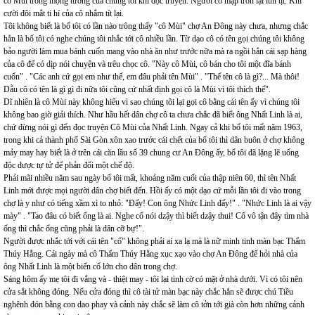
cô Mùi trong mộng tưởng của chúng tôi khi đọc truyện. Người cô mập tròn lại lùn tịt. Khi
cười đôi mắt ti hí của cô nhắm tít lại.
Tôi không biết là bố tôi có lần nào trông thấy "cô Mùi" chợ An Đông này chưa, nhưng chắc
hẳn là bố tôi có nghe chúng tôi nhắc tới cô nhiều lần. Từ dạo cô có tên gọi chúng tôi không
bảo người làm mua bánh cuốn mang vào nhà ăn như trước nữa mà ra ngồi hẳn cái sạp hàng
của cô để có dịp nói chuyện và trêu chọc cô. "Này cô Mùi, cô bán cho tôi một đĩa bánh
cuốn" . "Các anh cứ gọi em như thế, em đâu phải tên Mùi" . "Thế tên cô là gì?... Mà thôi!
Dẫu cô có tên là gì gì đi nữa tôi cũng cứ nhất định gọi cô là Mùi vì tôi thích thế".
Dĩ nhiên là cô Mùi này không hiểu vì sao chúng tôi lại gọi cô bằng cái tên ấy vì chúng tôi
không bao giờ giải thích. Như hầu hết dân chợ cô ta chưa chắc đã biết ông Nhất Linh là ai,
chứ đừng nói gì đến đọc truyện Cô Mùi của Nhất Linh. Ngay cả khi bố tôi mất năm 1963,
trong khi cả thành phố Sài Gòn xôn xao trước cái chết của bố tôi thì dân buôn ở chợ không
mảy may hay biết là ở trên cái căn lầu số 39 chung cư An Đông ấy, bố tôi đã lặng lẽ uống
độc dược tự tử để phản đối một chế độ.
Phải mãi nhiều năm sau ngày bố tôi mất, khoảng năm cuối của thập niên 60, thì tên Nhất
Linh mới được mọi người dân chợ biết đến. Hồi ấy có một dạo cứ mỗi lần tôi đi vào trong
chợ là y như có tiếng xầm xì to nhỏ: "Đấy! Con ông Nhức Linh đấy!" . "Nhức Linh là ai vậy
mày" . "Tao đâu có biết ổng là ai. Nghe cổ nói dzậy thì biết dzậy thui! Cổ vô tận đây tìm nhà
ổng thì chắc ổng cũng phải là dân cỡ bự!".
Người được nhắc tới với cái tên "cổ" không phải ai xa lạ mà là nữ minh tinh màn bạc Thẩm
Thúy Hằng. Cái ngày mà cô Thẩm Thúy Hằng xục xạo vào chợ An Đông để hỏi nhà của
ông Nhất Linh là một biến cố lớn cho dân trong chợ.
Sáng hôm ấy mẹ tôi đi vắng và - thiệt may - tôi lại tình cờ có mặt ở nhà dưới. Vì có tôi nên
cửa sắt không đóng. Nếu cửa đóng thì cô tài tử màn bạc này chắc hẳn sẽ được chú Tiều
nghênh đón bằng con dao phay và cảnh này chắc sẽ làm cô tởn tới già còn hơn những cảnh