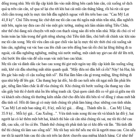
đống trong nhà. Mẹ tôi lắp cặp kính lão vào mắt đứng bên cạnh bàn cân, cúi xuống xê dịch
quả tạ trên cán cân, xê qua xê lại cho tới khi hai cái mũi cân thăng bằng, rồi bà rút cái que
chổi cắm trong một lọ mực tím bắt đầu nghệch ngoạc viết lên trên bao cau: "Cau Mỹ Lợi
41,8 ký". Chú Tiều trong lúc chờ đợi mẹ tôi cân cau thì ngửa mặt nhìn trần nhà, đầu nghếch
một bên, ngón tay đưa cao chỉ vào một góc tường, miệng nói lảm nhảm tiếng Tiều Châu,
như thể chú đang nói chuyện với một con thạch sùng nào đó trên trần nhà. Mặc dù chú có vẻ
hoàn toàn lạc hẳn trong thế giới riêng nhưng chú Tiều tỉnh lắm, chú biết rất chính xác khi nào
mẹ tôi cân xong. Mẹ tôi vừa cắm cái que chổi vào lại lọ mực thì tức thời chú cúi xuống sát
bàn cân, nghiêng vai vác bao cau lên chất cao trên đống bao tải rồi chú lại lững thững đi ra
ngoài, cái đầu nghiêng nghiêng, miệng xùi nước miếng, một cánh tay giơ cao dứ dứ lên trời,
chú bước lên tấm ván để sửa soạn vác một bao cau khác.
Mẹ tôi cân và đánh dấu các bao cau xong thì giơ một ngón tay đẩy cặp kính lão xuống sống
mũi, khẽ cúi đầu nhướng mắt nhìn quanh quất. "Mấy đứa nó đâu hết cả rồi? Này! bà Hai, bà
lên gác bảo mấy cô cậu xuống tính sổ". Bà Hai lầm bầm câu gì trong miệng, lững thững đi
qua nhà bếp để lên gác. Cầu thang hẹp lại dốc, bà đã cao tuổi nên rất ngại mỗi lần phải lên
gác, tiếng lầm bầm chắc là để rủa chúng tôi. Khi chúng tôi bước xuống cầu thang tay cầm
sẵn giấy bút thì ở dưới nhà ồn lên tiếng tranh cãi. Quá quen cảnh đôi co về giá cả giữa mẹ tôi
và khách nên chúng tôi thường kiên nhẫn chờ cho đến khi đôi bên tỏ vẻ đồng ý nhau mới bắt
đầu tính sổ. Hồi đó làm gì có máy tính chúng tôi phải làm hàng chục những con tính nhân.
"Cau Mỹ Lợi một bao nặng 41, 8 ký, mỗi ký giá.... đồng... Thành tiền là.... Cau Mỹ Lồng
35.9 ký... Mỗi ký giá... Cau Xuồng...". Vừa tính toán xong thì mẹ tôi và khách lại đổi ý, hai
người lại cò kè thêm một bớt hai, khách thì bảo cái cân nhà chúng tôi sai, mẹ tôi thì chê cau
đắt, cau xấu, cứ ồn cả lên. Thành thử chúng tôi phải tính lại có khi đến vài lần. "Bà tính đắt
thế thì chúng tôi làm sao sống nổi". Mẹ tôi hay nói thế nếu mẹ tôi là người mua cau. Còn nếu
mẹ tôi là người bán cau thì câu nói trên lại được chuyển qua miệng khách hàng. Cứ như thế