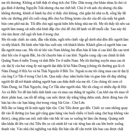
mẹ tôi thương. Không ai biết thật rõ tông tích chú Tiều. Dân trong chợ kháo nhau là chú có
gia đình ở đường Nguyễn Trãi nhưng cha mẹ chết hết. Chú ở với anh chị nhưng chị dâu
không thương, khinh rẻ hành hạ chú vì thấy chú khùng, chú giận bỏ nhà ra đi, sống lây lất
trên các đường phố rồi cuối cùng đến chợ An Đông lượm của dư của đổ của mấy bà gánh
bún cơm phở mà ăn. Tối đến chú ngủ ngoài hiên bên hông nhà mẹ tôi. Mẹ tôi thấy tội nên sai
người làm mang cái mền nhà binh đắp cho chú để chú đỡ lạnh và đỡ muỗi cắn. Sau này thì
chú tìm được chỗ ngủ tốt hơn ở trong chợ.
Mẹ tôi mặc chiếc áo cánh, đầu vấn khăn, ngồi trên chiếc sập gỗ dưới nhà đôn đốc người làm
và tiếp khách. Bà hình như bận bịu suốt này với khách khứa. Khách gồm cả người bán cau
lẫn người mua cau. Mẹ tôi từ khi vào Nam không ôm đồm bán lẻ bán sỉ cau khô lẫn cau tươi
như hồi còn ở ngoài Bắc, bà chỉ chuyên bán sỉ cau khô. Nguồn cung cấp cau chính là tỉnh
Quảng Nam ở miền Trung và tỉnh Bến Tre ở miền Nam. Mẹ tôi thường xuyên mua cau từ
các đại lý của hai vùng ấy mà người đại diện là bà Năm Dung (chúng tôi thường gọi là cô
Năm Dung) ở Hội An và bà Thái Nguyên ở Bến Tre. Ngoài ra mẹ tôi cũng mua cau từ đại lý
của ông Cơ Tấn ở trong Chợ Lớn. Qua mấy chục năm buôn bán và giao hảo tốt đẹp những
người đó đã trở thành những người bạn cau thân thiết của mẹ tôi. Còn chúng tôi xem cô
Năm Dung, bà Thái Nguyên, ông Cơ Tấn như người nhà. Mẹ tôi cũng có nhiều dịp đi Hội
An và Bến Tre để tìm hiểu tình hình cau và mua cau thẳng từ nguồn. Cau khô mẹ tôi mua về
được phân loại, cau tốt để riêng, cau mốc được tẩy trắng bằng diêm sinh, được đóng bao rồi
bán lại cho các bạn hàng chợ trong vùng Sài Gòn - Chợ Lớn.
Mỗi lần xe hàng tới là một ngày bận rộn. Chú Tiều được gọi đến. Chiếc xe cam nhông quay
đít vào lề đường (xe bao giờ cũng giao hàng vào buổi chiều vì buổi sáng chợ họp không vào
được), cảng phía sau mở, một tấm ván bắc từ sau xe xuống hè làm cầu thang. Quàng một
tấm khăn đỏ lên vai chú Tiều lên xe cúi mình kê vai vác từng bao tải cau lớn bước xuống
thanh ván. Vào nhà chú nghiêng vai thẩy lên bàn cân để cân trước khi bao cau được chất