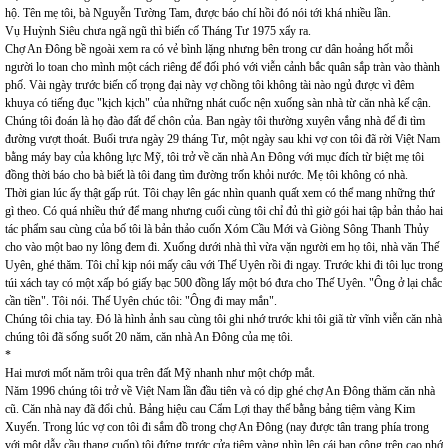
hộ. Tên mẹ tôi, bà Nguyễn Tường Tam, được báo chí hồi đó nói tới khá nhiều lần.
Vụ Huỳnh Siêu chưa ngã ngũ thì biến cố Tháng Tư 1975 xẩy ra.
Chợ An Đông bề ngoài xem ra có vẻ bình lặng nhưng bên trong cư dân hoảng hốt mỗi
người lo toan cho mình một cách riêng để đối phó với viễn cảnh bắc quân sắp tràn vào thành
phố. Vài ngày trước biến cố trọng đại này vợ chồng tôi không tài nào ngủ được vì đêm
khuya có tiếng đục "kịch kịch" của những nhát cuốc nện xuống sàn nhà từ căn nhà kế cận.
Chúng tôi đoán là họ đào đất để chôn của. Ban ngày tôi thường xuyên vắng nhà để đi tìm
đường vượt thoát. Buổi trưa ngày 29 tháng Tư, một ngày sau khi vợ con tôi đã rời Việt Nam
bằng máy bay của không lực Mỹ, tôi trở về căn nhà An Đông với mục đích từ biệt mẹ tôi
đồng thời báo cho bà biết là tôi đang tìm đường trốn khỏi nước. Mẹ tôi không có nhà.
Thời gian lúc ấy thật gấp rút. Tôi chạy lên gác nhìn quanh quất xem có thể mang những thứ
gì theo. Có quá nhiều thứ để mang nhưng cuối cùng tôi chỉ đủ thì giờ gói hai tập bản thảo hai
tác phẩm sau cùng của bố tôi là bản thảo cuốn Xóm Cầu Mới và Giòng Sông Thanh Thủy
cho vào một bao ny lông đem đi. Xuống dưới nhà thì vừa vặn người em họ tôi, nhà văn Thế
Uyên, ghé thăm. Tôi chỉ kịp nói mấy câu với Thế Uyên rồi đi ngay. Trước khi đi tôi lục trong
túi xách tay có một xấp bó giấy bạc 500 đồng lấy một bó đưa cho Thế Uyên. "Ông ở lại chắc
cần tiền". Tôi nói. Thế Uyên chúc tôi: "Ông đi may mắn".
Chúng tôi chia tay. Đó là hình ảnh sau cùng tôi ghi nhớ trước khi tôi giã từ vĩnh viễn căn nhà
chúng tôi đã sống suốt 20 năm, căn nhà An Đông của mẹ tôi.
*
Hai mươi mốt năm trôi qua trên đất Mỹ nhanh như một chớp mắt.
Năm 1996 chúng tôi trở về Việt Nam lần đầu tiên và có dịp ghé chợ An Đông thăm căn nhà
cũ. Căn nhà nay đã đổi chủ. Bảng hiệu cau Cẩm Lợi thay thế bằng bảng tiệm vàng Kim
Xuyến. Trong lúc vợ con tôi đi sắm đồ trong chợ An Đông (nay được tân trang phía trong
với một dẫy cầu thang cuốn) tôi đứng trước cửa tiệm vàng nhìn lên cái ban công trên cao nhớ