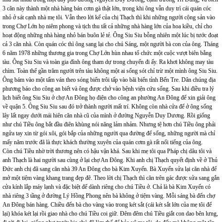
3 căn này thành một nhà hàng bán cơm gà thật lớn, trong khi ông vẫn duy trì cái quán cóc
nhỏ ở sát cạnh nhà mẹ tôi. Vẫn theo lời kể của chị Thạch thì khi những người cộng sản vào
trong Chợ Lớn họ niêm phong và tịch thu tất cả những nhà hàng lớn của hoa kiều, chỉ cho
hoạt động những nhà hàng nhỏ bán buôn lẻ tẻ. Ông Siu Siu bỗng nhiên một lúc bị tước đoạt
cả 3 căn nhà. Còn quán cóc thì ông sang lại cho chú Sáng, một người bà con của ông. Tháng
6 năm 1978 những thương gia trong Chợ Lớn hùn nhau tổ chức một cuộc vượt biên bằng
tàu. Ông Siu Siu và toàn gia đình ông tham dự trong chuyến đi ấy. Ra khơi không may tàu
chìm. Toàn thể gần trăm người trên tàu không một ai sống sót chỉ trừ một mình ông Siu Siu.
Ông bám vào một tấm ván theo sóng biển trôi tấp vào bãi biển tỉnh Bến Tre. Dân chúng địa
phương báo cho công an biết và ông được chở vào bệnh viện cứu sống. Sau khi điều tra lý
lịch biết ông Siu Siu ở chợ An Đông họ điện cho công an phường An Đông để xin giải ông
về quận 5. Ông Siu Siu sau đó trở thành người mất trí. Không còn nhà cửa để ở ông sống
lây lất ngay dưới mái hiên căn nhà cũ của mình ở đường Nguyễn Duy Dương. Rồi giống
như chú Tiều ông bắt đầu điên khùng nói năng lảm nhảm. Nhưng tệ hơn chú Tiều ông phải
ngửa tay xin từ gói xôi, gói bắp của những người qua đường để sống, những người mà chỉ
mấy năm trước đã là thực khách thường xuyên của quán cơm gà rất nổi tiếng của ông.
Còn chú Tiều nhờ trời thương nên có hậu vận khá. Sau khi mẹ tôi qua Pháp chị dâu tôi và
anh Thạch là hai người sau cùng ở lại chợ An Đông. Khi anh chị Thạch quyết định về ở Thủ
Đức anh chị đã sang căn nhà 39 An Đông cho bà Kim Xuyến. Bà Xuyến sửa lại căn nhà để
mở một tiệm vàng khang trang đẹp đẽ. Theo lời chị Thạch thì căn trên gác được sửa sang gắn
cửa kính lắp máy lạnh và đặc biệt để dành riêng cho chú Tiều ở. Chả là bà Kim Xuyến có
nhà riêng 3 tầng ở đường Lý Hồng Phong nên bà không ở tiệm vàng. Mỗi sáng bà đến chợ
An Đông bán hàng. Chiều đến bà cho vàng vào trong két sắt (cái két sắt lớn của mẹ tôi để
lại) khóa két lại rồi giao nhà cho chú Tiều coi giữ. Đêm đêm chú Tiều giắt con dao bên lưng,