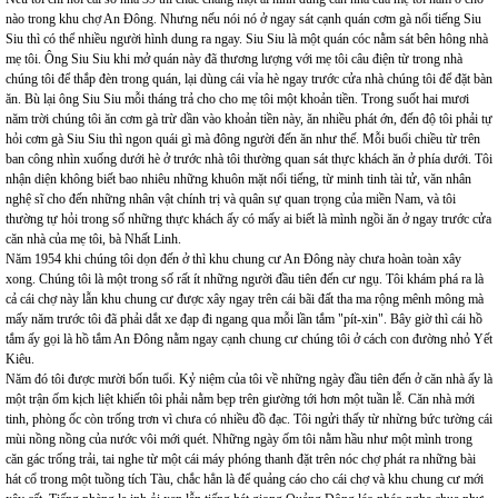
nào trong khu chợ An Đông. Nhưng nếu nói nó ở ngay sát cạnh quán cơm gà nổi tiếng Siu
Siu thì có thể nhiều người hình dung ra ngay. Siu Siu là một quán cóc nằm sát bên hông nhà
mẹ tôi. Ông Siu Siu khi mở quán này đã thương lượng với mẹ tôi câu điện từ trong nhà
chúng tôi để thắp đèn trong quán, lại dùng cái vỉa hè ngay trước cửa nhà chúng tôi để đặt bàn
ăn. Bù lại ông Siu Siu mỗi tháng trả cho cho mẹ tôi một khoản tiền. Trong suốt hai mươi
năm trời chúng tôi ăn cơm gà trừ dần vào khoản tiền này, ăn nhiều phát ớn, đến độ tôi phải tự
hỏi cơm gà Siu Siu thì ngon quái gì mà đông người đến ăn như thế. Mỗi buổi chiều từ trên
ban công nhìn xuống dưới hè ở trước nhà tôi thường quan sát thực khách ăn ở phía dưới. Tôi
nhận diện không biết bao nhiêu những khuôn mặt nổi tiếng, từ minh tinh tài tử, văn nhân
nghệ sĩ cho đến những nhân vật chính trị và quân sự quan trọng của miền Nam, và tôi
thường tự hỏi trong số những thực khách ấy có mấy ai biết là mình ngồi ăn ở ngay trước cửa
căn nhà của mẹ tôi, bà Nhất Linh.
Năm 1954 khi chúng tôi dọn đến ở thì khu chung cư An Đông này chưa hoàn toàn xây
xong. Chúng tôi là một trong số rất ít những người đầu tiên đến cư ngụ. Tôi khám phá ra là
cả cái chợ này lẫn khu chung cư được xây ngay trên cái bãi đất tha ma rộng mênh mông mà
mấy năm trước tôi đã phải dắt xe đạp đi ngang qua mỗi lần tắm "pít-xin". Bây giờ thì cái hồ
tắm ấy gọi là hồ tắm An Đông nằm ngay cạnh chung cư chúng tôi ở cách con đường nhỏ Yết
Kiêu.
Năm đó tôi được mười bốn tuổi. Kỷ niệm của tôi về những ngày đầu tiên đến ở căn nhà ấy là
một trận ốm kịch liệt khiến tôi phải nằm bẹp trên giường tới hơn một tuần lễ. Căn nhà mới
tinh, phòng ốc còn trống trơn vì chưa có nhiều đồ đạc. Tôi ngửi thấy từ nhừng bức tường cái
mùi nồng nồng của nước vôi mới quét. Những ngày ốm tôi nằm hầu như một mình trong
căn gác trống trải, tai nghe từ một cái máy phóng thanh đặt trên nóc chợ phát ra những bài
hát cổ trong một tuồng tích Tàu, chắc hẳn là để quảng cáo cho cái chợ và khu chung cư mới