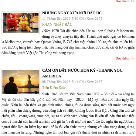
Đọc thêm
NHỮNG NGÀY XƯA NƠI ĐẤT ÚC
11 Tháng Bảy 2026
5:19 CH
(Xem: 2173)
PHAN NHẬT BẮC
-Năm 1978 Tôi đặt chân đến Úc sau hơn 9 tháng ở Indonesia,
dừng Sydney chuyển tiếp đến Thành phố một ngày có bốn mùa
là Melbourne, chuyến bay Qantas khổng lồ 747 chở một nhóm 100 người chia ra lên khu
vực thượng hạng trên chóp mũi. Tôi mang đôi dép hai màu chiếc đực chiếc cái đi bơ vơ giữa
đám đông người Việt gốc Tàu cùng vali sang trọng.
Đọc thêm
CÁM ƠN ĐẤT NƯỚC HOA KỲ - THANK YOU,
AMERICA
08 Tháng Bảy 2026
5:41 CH
(Xem: 2037)
Trần Kiêm Đoàn
Sinh 1946, tôi rời Việt Nam năm 1982 – 36 tuổi – và sống tại
Mỹ từ đó cho đến bây giờ ở tuổi 80. Năm nay – 2026 – Mỹ kỷ niệm 250 năm ngày lập
quốc. Nhìn lại bản thân và gia đình mình, chúng tôi đã được sống trên đất nước này ngót
một phần năm chặng đường của dòng lịch sử Hiệp Chủng Quốc Hoa Kỳ. / Càng đến tuổi xế
chiều, rồi... chạng vạng cuộc đời, sự ra đi vĩnh viễn không còn là vấn đề bận tâm như thời
còn trẻ mà chỉ còn lại nỗi ám ảnh tuổi già là “ra đi như thế nào”. Có lúc nghe tin người bạn,
người thân làm ăn kiếm bạc triệu đô la tôi vẫn chúc mừng nhưng với tâm trạng dửng dưng
như mùa thu lá rụng. Nhưng nghe tin một bạn già vừa thảnh thơi an nhiên ra đi nhanh như