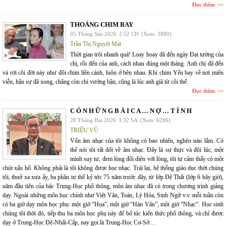
Đọc thêm
THOÁNG CHIM BAY
05 Tháng Sáu 2026
2:52 CH
(Xem: 3880)
Trần Thị Nguyệt Mai
Thời gian trôi nhanh quá! Loay hoay đã đến ngày Đại tường của
chị, rồi đến của anh, cách nhau đúng một tháng. Anh chị đã đến
và rời cõi đời này như đôi chim liền cánh, luôn ở bên nhau. Khi chim Yến bay về nơi miên
viễn, hậu sự đã xong, chẳng còn chi vướng bận, cũng là lúc anh giã từ cõi thế.
Đọc thêm
C Ó N H Ữ N G B À I C A … N Ợ … T Ì N H
28 Tháng Hai 2026
3:32 SA
(Xem: 6286)
TRIỆU VŨ
Vốn âm nhạc của tôi không có bao nhiêu, nghèo nàn lắm. Có
thể nói tôi rất dốt về âm nhạc. Đây là sự thực và đôi lúc, một
mình suy tư, đem lòng đối diện với lòng, tôi tự cảm thấy có một
chút xấu hổ. Không phải là tôi không được học nhạc. Trái lại, hệ thống giáo dục thời chúng
tôi, thuở xa xưa ấy, ba phần tư thế kỷ tức 75 năm trước đây, từ lớp Đệ Thất (lớp 6 bây giờ),
năm đầu tiên của bậc Trung-Học phổ thông, môn âm nhạc đã có trong chương trình giảng
dạy. Ngoài những môn học chính như Việt Văn, Toán, Lý Hóa, Sinh Ngữ v.v. mỗi tuần còn
có ba giờ dạy môn học phụ: một giờ “Họa”, một giờ “Hán Văn”, một giờ “Nhạc”. Học sinh
chúng tôi thời đó, tiếp thu ba môn học phụ này để bổ túc kiến thức phổ thông, và chỉ được
dạy ở Trung-Học Đệ-Nhất-Cấp, nay gọi là Trung-Học Cơ-Sở…