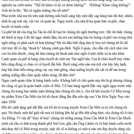
nghoẻn nụ cười móm: "Thế tôi khen cô ấy có được không?" . "Không! Khen cũng không!".
Anh tôi la lên. "Bà cứ ngậm miệng cho tôi nhờ!".
Phía trước nhà mẹ tôi trên mặt đường mỗi buổi sáng bầy một dẫy sạp hàng bán đủ thứ, nhiều
nhất là sạp trái cây, vải vóc và quán ăn. Ngay trước cửa nhà là ba quán bán cà-phê, cháo
huyết và bánh cuốn.
Cà-phê bít tất của ông ba Tàu là chỗ lũ bạn bè chúng tôi ngồi thường trực. Mẹ tôi thấy chúng
tôi thích tụ họp ở đó thì ngạc nhiên lắm, bà nói sao không bảo họ bưng cà-phê vào trong nhà
ngồi uống có phải sạch sẽ hơn không? Mẹ tôi đâu biết rằng tâm lý bọn trẻ chúng tôi là chỉ
chờ trực để có dịp "thoát ly" khung cảnh gia đình. Ngồi ở quán, cho dẫu chỉ cách nhà vỏn
vẹn ba bốn thước, cũng đủ làm chúng tôi thoải mái như ngồi ở một chốn xa lạ nào khác.
Cạnh quán cà-phê là hàng cháo huyết do một mụ Tàu ngồi bán. Gọi là cháo huyết hay cháo
hến cũng đúng vì cháo có cả huyết lẫn hến. Buổi sáng sớm nào mà trời còn hây hây lạnh,
húp bát cháo hến nóng nóng cay cay mùi gừng, nhai miếng huyết sần sật và để tan trong
miệng miếng dầu cháo quẩy mềm nóng, đã lắm chứ!
Ngay cạnh quán cháo là hàng bánh cuốn. Không biết cô chủ quán này tên là gì nhưng chúng
tôi cũng cứ gọi là quán bánh cuốn cô Mùi. Cô bán hàng người Bắc này ngồi ngay trước mũi
chúng tôi trong bao nhiêu năm không làm chúng tôi chú ý, cho tới khi truyện Cô Mùi trong
tác phẩm Xóm Cầu Mới của bố tôi được đăng lần đầu trên tập san Văn Hóa Ngày Nay vào
năm 1958.
Hồi đó cảnh làng quê đất Bắc mà bố tôi tả trong truyện Xóm Cầu Mới xa lạ với chúng tôi
quá. Nó thuộc một thế giới rất xưa cũ không liên hệ gì đến đời sống thực của chúng tôi ở chợ
An Đông. Vì vậy để "thực tế hóa" chúng tôi tưởng tượng Xóm Cầu Mới là Xóm Cầu Muối
(một cái cầu có thật trong thành phố Sài Gòn, gần cầu Ông Lãnh) và cô bán bánh cuốn trước
nhà thay thế cô Mùi trong truyện, mặc dù cô ta không có một tí nào nét đẹp duyên dáng của