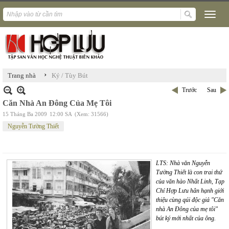
›
Trang nhà
Ký / Tùy Bút
Trước
Sau
Căn Nhà An Đông Của Mẹ Tôi
15 Tháng Ba 2009
12:00 SA
(Xem: 31566)
Nguyễn Tường Thiết
LTS: Nhà văn Nguyễn
Tường Thiết là con trai thứ
của văn hào Nhất Linh, Tạp
Chí Hợp Lưu hân hạnh giới
thiệu cùng qúi độc giả "Căn
nhà An Đông của mẹ tôi"
bút ký mới nhất của ông.