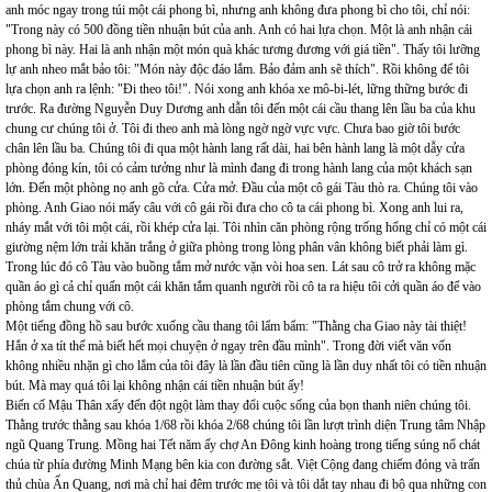
anh móc ngay trong túi một cái phong bì, nhưng anh không đưa phong bì cho tôi, chỉ nói:
"Trong này có 500 đồng tiền nhuận bút của anh. Anh có hai lựa chọn. Một là anh nhận cái
phong bì này. Hai là anh nhận một món quà khác tương đương với giá tiền". Thấy tôi lưỡng
lự anh nheo mắt bảo tôi: "Món này độc đáo lắm. Bảo đảm anh sẽ thích". Rồi không để tôi
lựa chọn anh ra lệnh: "Đi theo tôi!". Nói xong anh khóa xe mô-bi-lét, lững thững bước đi
trước. Ra đường Nguyễn Duy Dương anh dẫn tôi đến một cái cầu thang lên lầu ba của khu
chung cư chúng tôi ở. Tôi đi theo anh mà lòng ngờ ngờ vực vực. Chưa bao giờ tôi bước
chân lên lầu ba. Chúng tôi đi qua một hành lang rất dài, hai bên hành lang là một dẫy cửa
phòng đóng kín, tôi có cảm tưởng như là mình đang đi trong hành lang của một khách sạn
lớn. Đến một phòng nọ anh gõ cửa. Cửa mở. Đầu của một cô gái Tàu thò ra. Chúng tôi vào
phòng. Anh Giao nói mấy câu với cô gái rồi đưa cho cô ta cái phong bì. Xong anh lui ra,
nháy mắt với tôi một cái, rồi khép cửa lại. Tôi nhìn căn phòng rộng trống hổng chỉ có một cái
giường nệm lớn trải khăn trắng ở giữa phòng trong lòng phân vân không biết phải làm gì.
Trong lúc đó cô Tàu vào buồng tắm mở nước vặn vòi hoa sen. Lát sau cô trở ra không mặc
quần áo gì cả chỉ quấn một cái khăn tắm quanh người rồi cô ta ra hiệu tôi cởi quần áo để vào
phòng tắm chung với cô.
Một tiếng đồng hồ sau bước xuống cầu thang tôi lẩm bẩm: "Thằng cha Giao này tài thiệt!
Hắn ở xa tít thế mà biết hết mọi chuyện ở ngay trên đầu mình". Trong đời viết văn vốn
không nhiều nhặn gì cho lắm của tôi đây là lần đầu tiên cũng là lần duy nhất tôi có tiền nhuận
bút. Mà may quá tôi lại không nhận cái tiền nhuận bút ấy!
Biến cố Mậu Thân xẩy đến đột ngột làm thay đổi cuộc sống của bọn thanh niên chúng tôi.
Thằng trước thằng sau khóa 1/68 rồi khóa 2/68 chúng tôi lần lượt trình diện Trung tâm Nhập
ngũ Quang Trung. Mồng hai Tết năm ấy chợ An Đông kinh hoàng trong tiếng súng nổ chát
chúa từ phía đường Minh Mạng bên kia con đường sắt. Việt Cộng đang chiếm đóng và trấn
thủ chùa Ấn Quang, nơi mà chỉ hai đêm trước mẹ tôi và tôi dắt tay nhau đi bộ qua những con