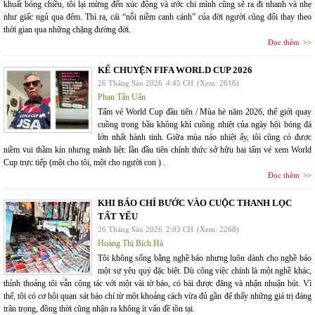
khuất bóng chiều, tôi lại mừng đến xúc động và ước chi mình cũng sẽ ra đi nhanh và nhẹ
như giấc ngủ qua đêm. Thì ra, cái “nỗi niềm canh cánh” của đời người cũng đổi thay theo
thời gian qua những chặng đường đời.
Đọc thêm
KỂ CHUYỆN FIFA WORLD CUP 2026
26 Tháng Sáu 2026
4:45 CH
(Xem: 2616)
Phan Tấn Uẩn
Tấm vé World Cup đầu tiên / Mùa hè năm 2026, thế giới quay
cuồng trong bầu không khí cuồng nhiệt của ngày hội bóng đá
lớn nhất hành tinh. Giữa mùa náo nhiệt ấy, tôi cũng có được
niềm vui thầm kín nhưng mãnh liệt: lần đầu tiên chính thức sở hữu hai tấm vé xem World
Cup trực tiếp (một cho tôi, một cho người con ) .
Đọc thêm
KHI BÁO CHÍ BƯỚC VÀO CUỘC THANH LỌC
TẤT YẾU
26 Tháng Sáu 2026
2:03 CH
(Xem: 2268)
Hoàng Thị Bích Hà
Tôi không sống bằng nghề báo nhưng luôn dành cho nghề báo
một sự yêu quý đặc biệt. Dù công việc chính là một nghề khác,
thỉnh thoảng tôi vẫn cộng tác với một vài tờ báo, có bài được đăng và nhận nhuận bút. Vì
thế, tôi có cơ hội quan sát báo chí từ một khoảng cách vừa đủ gần để thấy những giá trị đáng
trân trọng, đồng thời cũng nhận ra không ít vấn đề tồn tại.