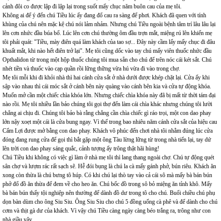
cảnh đôi co được lập đi lập lại trong suốt mấy chục năm buôn cau của mẹ tôi.
Không ai để ý đến chú Tiều lúc ấy đang đổ cau ra sàng để phơi. Khách đã quen với tính
khùng của chú nên mặc kệ chú nói lảm nhảm. Nhưng chú Tiều ngoài bệnh tâm trí lâu lâu lại
lên cơn nhức đầu búa bổ. Lúc lên cơn chú thường ôm đầu trợn mắt, miệng rú lên khiến mẹ
tôi phải quát: "Tiều, mày điên quá làm khách của tao sợ... Đây này cầm lấy mấy chục đi đâu
khuất mắt, khi nào hết điên trở lại". Mẹ tôi cũng dốc vào tay chú mấy viên thuốc nhức đầu
Opthalidon từ trong một hộp thuốc chúng tôi mua sẵn cho chú để trên nóc cái két sắt. Chú
nhét tiền và thuốc vào cạp quần rồi lững thững vừa hú vừa đi vào trong chợ.
Mẹ tôi mỗi khi đi khỏi nhà thì hai cánh cửa sắt ở nhà dưới được khép chặt lại. Cửa ấy khi
sập vào nhau thì cái móc sắt ở cánh bên này quàng vào cánh bên kia và cửa tự động khóa.
Muốn mở cần một chiếc chìa khóa lớn. Nhưng chiếc chìa khóa này đã bị mất từ thời tám đại
nào rồi. Mẹ tôi nhiều lần bảo chúng tôi gọi thợ đến làm cái chìa khác nhưng chúng tôi lười
chẳng ai chịu đi. Chúng tôi bảo bà rằng chẳng cần chìa chiếc gì ráo trọi, một con dao phay
lớn nậy xoẹt một cái là cửa bung ngay. Vì thế trong bao nhiêu năm cánh cửa sắt của hiệu cau
Cẩm Lợi được mở bằng con dao phay. Khách vô phúc đến chơi nhà tôi nhằm đúng lúc cửa
đóng đang rung cửa để gọi thì bắt gặp một ông Tàu lừng lững từ trong nhà tiến lại, tay dứ
lên trời con dao phay sáng quắc, cảnh tượng ấy trông thật hãi hùng!
Chú Tiều khi không có việc gì làm ở nhà mẹ tôi thì lang thang ngoài chợ. Chú tự động quét
sân chợ và lượm rác rất sạch sẽ. Hễ đói bụng là chú la cà mấy gánh phở, bún riêu. Khách ăn
xong còn thừa là chú bưng tô húp. Có khi chú lại thò tay vào cả cái sô mà mấy bà bán bún
phở đổ đồ ăn thừa để đem về cho heo ăn. Chú bốc đồ trong sô bỏ miệng ăn tỉnh khô. Mấy
bà bán bún thấy tội nghiệp nên thường để dành đồ dư trong tô cho chú. Buổi chiều chú phụ
dọn bàn dùm cho ông Siu Siu. Ông Siu Siu cho chú 5 đồng uống cà phê và để dành cho chú
cơm và thịt gà dư của khách. Vì vậy chú Tiều càng ngày càng béo trắng ra, trông như con
nhà giầu vậy.