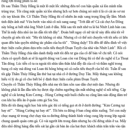
rùng rợn trong phim xi-nê.
Đi sau Thẩm Thúy Hằng là một lô một lốc những đứa trẻ con bận quần xà lỏn mình trần
trùng trục. Tôi cũng mặc quần xà lỏn nhưng lịch sự hơn chúng nó một tí là có cái áo sơ mi
cộc tay khoác lên. Cô Thẩm Thúy Hằng thì cố nhiên ăn mặc sang trọng lộng lẫy lắm. Minh
tinh điện ảnh mà! Vừa bước vào nhà cô nói oang oang: "Trời đất ơi! Cả cái chợ An Đông
này hổng ai biết nhà ông Nhứt Linh ở đâu. Mãi sau tôi mới nhớ ra là bà Nhứt Linh bán cau.
Thế là mấy đứa nhỏ ùn ùn dẫn tôi tới đây". Đoán biết ngay cô nữ tài tử này đến nhà tôi về
chuyện gì nên tôi nói: "Mẹ tôi không có nhà. Nhưng cô có thể nói chuyện với tôi nếu có liên
quan đến bản quyền những tác phẩm của ba tôi" . "Đúng dzậy! Tôi đến để điều đình về việc
thực hiện cuốn phim dựa trên cuốn tiểu thuyết Đoạn Tuyệt của nhà văn Nhứt Linh". Rồi cô
Thẩm Thúy Hằng chìa tấm danh thiếp mời tôi đến tư gia của cô để bàn về chi tiết. Cô nói
chưa có quyết định ai sẽ là người đóng vai Loan còn vai Dũng thì có thể do nghệ sĩ La Thoại
Tân đóng. Lúc tiễn cô ta ra ngoài tôi nhìn tấm thân khá đẫy đà của cô và thầm nghĩ trong
bụng cô này mà đóng vai Loan thì hỏng béng nó cả cuốn tiểu thuyết của bố tôi. Tuần lễ sau
tôi gặp Thẩm Thúy Hằng lần thứ hai tại nhà cô ở đường Duy Tân. Mấy tháng sau không
hiểu vì lý do gì cô cho biết bỏ ý định thực hiện cuốn phim Đoạn Tuyệt.
Chuyện cô Thẩm Thúy Hằng đến nhà mẹ tôi làm xôn xao dân chợ một dạo. Nhưng đó
không phải là lần đầu tiên họ được dịp chiêm ngưỡng tận mắt những nghệ sĩ nổi tiếng. Cặp
nghệ sĩ cải lương Kim Cương - Hùng Cường một buổi chiều nọ cũng làm náo động đám trẻ
con khi họ đến ăn ở quán cơm gà Siu Siu.
Bữa đó tôi đang ngồi học bài trên gác thì có tiếng gọi ơi ới ở dưới đường: "Kim Cương tụi
bay ơi!" . "Hùng Cường tụi bay ơi!". Tôi bèn ra đứng ở ban công nhìn xuống. Trẻ con mấy
chục mạng từ trong chợ chạy túa ra đường đứng thành hình vòng cung lớp trong lớp ngoài
chung quanh quán cơm gà. Có vài người lớn trong đám nhưng họ chỉ đứng nhìn ở xa. Mấy
đứa nhỏ đứng hàng đầu tiến sát lại gần cái bàn ăn của hai thực khách nhìn trân trân vào tận