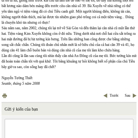
đi tới đi lui, giống như trước kia chú đã làm thế để bảo vệ mẹ tôi, do đấy mà không một tên
bất lương nào dám bén mảng đến trước cửa căn nhà số 39. Bà Xuyến về nhà riêng có thể
yên tâm ngủ vì tiệm vàng đã có chú Tiều canh giữ. Một người khùng điên, không tài cán,
không người thân thích, mà lại được tín nhiệm giao phó trông coi cả một tiệm vàng... Đúng
là chuyện khó tin nhưng có thực!
Sáu năm sau, năm 2002, chúng tôi lại trở về Sài Gòn và đến thăm lại căn nhà cũ một lần thứ
hai. Tiệm vàng Kim Xuyến không còn ở đó nữa. Từng dưới nhà nơi chỗ hai cửa sắt trông ra
hai mặt đường đã bị bịt tường kín bưng. Trên lầu những ban công được che bằng những
song sắt chắc chắn. Chúng tôi đoán chủ nhân mới là sở hữu chủ của cả hai căn 39 và 41, họ
dùng căn 41 làm chỗ buôn bán và dùng căn nhà cũ của mẹ tôi làm kho chứa hàng.
Lần đó cũng là lần sau cùng tôi nhìn thấy căn nhà An Đông cũ của mẹ tôi. Bức tường kín mít
đã hoàn toàn chắn tôi với quá khứ. Tôi bâng khuâng tự hỏi không biết số phận của chú Tiều
bây giờ ra sao, còn sống hay đã chết?
Nguyễn Tường Thiết
Seattle, tháng 5 năm 2008
Trước
Sau
Gửi ý kiến của bạn