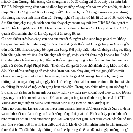
mặt cô Kim Cương, thần tượng của chúng mà trước đó chúng chỉ được thấy trên màn ảnh
TV. Rồi bất ngờ trong đám con nít đồng loạt có tiếng vỗ tay, vừa vỗ tay vừa reo hò, rất đúng
nhịp: "Kim Cương nhai! Kim Cương nuốt!". Tức mình, tài tử Hùng Cường đang ăn đứng
lên phùng má trợn mắt nhìn đám trẻ. Tưởng nghệ sĩ này làm trò hề, lũ trẻ lại rộ lên cười. Ông
Siu Siu đang chặt thịt gà, xách con dao phay chạy ra xua tay nói lớn: "Hê! Để cho người ta
ăn lớ! Để cho người ta ăn lớ!". Đám trẻ rãn ra xa thôi hò hét nhưng không chịu đi, cứ đứng
quanh đó mà nhìn cho tới khi cặp nghệ sĩ ăn xong lên xe.
Cứ như thế từ trên ban công căn nhà của mẹ tôi tôi ngắm cảnh sinh hoạt phía dưới không
bao giờ chán mắt. Nội nhìn ông Siu Siu chặt thịt gà đã thấy mê! Con gà bóng mỡ nằm ngửa
trên thớt. Một nhát dao phay bổ ngọt trên bụng. Rồi phập phập! Hai cái đùi gà văng ra. Bằng
bốn đầu ngón tay trái ông Siu Siu chặn cái đùi gà, chặn kín chỉ chừa một khoảng hở. Phập!
Con dao phay bổ sát móng tay. Rồi cứ thế các ngón tay ông ta lùi dần, lùi đến đâu con dao
phập sát tới đó. Phập! Phập! Phập! Thoắt cái, đùi gà đã được chặt thành từng khúc nhỏ đều
đặn. Xúc những miếng gà đã chặt bằng lườn con dao phay ông trải thịt gọn ghẽ lên một
chiếc đĩa trắng, rắc một ít hành lá lên trên, thế là đĩa gà được mang cho khách, cùng với
những bát cơm gà nóng vàng ngậy bốc khói cộng thêm hai thứ nước chấm, một chén xì dầu
có những lát ớt đỏ và một chén gừng băm trộn dấm. Trong bao nhiêu năm quan sát ông Siu
Siu chặt thịt gà tôi cứ bị ám ảnh bởi một ý nghĩ và ý nghĩ này không ngớt theo tôi cho tới tận
ngày nay, hơn bốn mươi năm sau. Đó là có bao giờ ông ta lơ đễnh trong lúc chặt thịt? Tôi
không dám nghĩ tiếp vì cái hậu quả mà tôi hình dung thấy nó kinh khiếp quá!
Ngày nọ qua ngày kia trải qua hai mươi năm cái sinh hoạt ở dưới quán cơm gà Siu Siu đã in
vào trí nhớ tôi như là những hình ảnh sống động khó phai mờ. Hình ảnh ấy phản ánh một
bức tranh xã hội thu nhỏ của thành phố Sài Gòn qua thời gian. Khi cuộc chiến bắt đầu nở lớn
lan rộng ở vùng quê thì ở những chiếc ghế dưới kia đã có thêm nhiều màu áo trận trong số
thực khách. Tôi đã nhìn thấy những nữ sinh e ấp trong chiếc áo dài trắng gắp miếng thịt gà