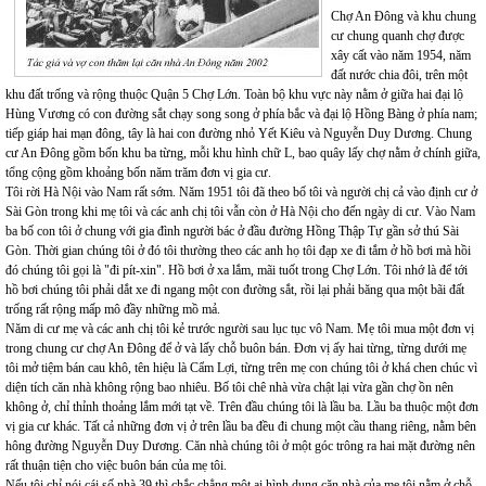
Chợ An Đông và khu chung
cư chung quanh chợ được
xây cất vào năm 1954, năm
đất nước chia đôi, trên một
khu đất trống và rộng thuộc Quận 5 Chợ Lớn. Toàn bộ khu vực này nằm ở giữa hai đại lộ
Hùng Vương có con đường sắt chạy song song ở phía bắc và đại lộ Hồng Bàng ở phía nam;
tiếp giáp hai mạn đông, tây là hai con đường nhỏ Yết Kiêu và Nguyễn Duy Dương. Chung
cư An Đông gồm bốn khu ba từng, mỗi khu hình chữ L, bao quây lấy chợ nằm ở chính giữa,
tổng cộng gồm khoảng bốn năm trăm đơn vị gia cư.
Tôi rời Hà Nội vào Nam rất sớm. Năm 1951 tôi đã theo bố tôi và người chị cả vào định cư ở
Sài Gòn trong khi mẹ tôi và các anh chị tôi vẫn còn ở Hà Nội cho đến ngày di cư. Vào Nam
ba bố con tôi ở chung với gia đình người bác ở đầu đường Hồng Thập Tự gần sở thú Sài
Gòn. Thời gian chúng tôi ở đó tôi thường theo các anh họ tôi đạp xe đi tắm ở hồ bơi mà hồi
đó chúng tôi gọi là "đi pít-xin". Hồ bơi ở xa lắm, mãi tuốt trong Chợ Lớn. Tôi nhớ là để tới
hồ bơi chúng tôi phải dắt xe đi ngang một con đường sắt, rồi lại phải băng qua một bãi đất
trống rất rộng mấp mô đầy những mồ mả.
Năm di cư mẹ và các anh chị tôi kẻ trước người sau lục tục vô Nam. Mẹ tôi mua một đơn vị
trong chung cư chợ An Đông để ở và lấy chỗ buôn bán. Đơn vị ấy hai từng, từng dưới mẹ
tôi mở tiệm bán cau khô, tên hiệu là Cẩm Lợi, từng trên mẹ con chúng tôi ở khá chen chúc vì
diện tích căn nhà không rộng bao nhiêu. Bố tôi chê nhà vừa chật lại vừa gần chợ ồn nên
không ở, chỉ thỉnh thoảng lắm mới tạt về. Trên đầu chúng tôi là lầu ba. Lầu ba thuộc một đơn
vị gia cư khác. Tất cả những đơn vị ở trên lầu ba đều đi chung một cầu thang riêng, nằm bên
hông đường Nguyễn Duy Dương. Căn nhà chúng tôi ở một góc trông ra hai mặt đường nên
rất thuận tiện cho việc buôn bán của mẹ tôi.
Nếu tôi chỉ nói cái số nhà 39 thì chắc chẳng một ai hình dung căn nhà của mẹ tôi nằm ở chỗ