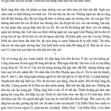
Để gió biển xoa lên da mặt. Nhìn đóa hoa trắng chìm dần vào làn nước xanh.
Buổi sáng thức dậy, tôi khiếp sợ nhìn những con sao biển dúm dó trên nền đất. Ngôi sao
năm cánh co duỗi không còn hình sao. Tôi xòe bàn tay lên cao. Những ngón tay dài ai cũng
bảo để đàn dương cầm. Ba má cũng đã nhìn ra những ngón tay dương cầm của con gái. Nếu
không mất nước thì con đã được học dương cầm. Ba đã ghi tên cho con vào trường. Sau này
ba hay phân trần, giọng thấp như lời xin lỗi. Ba xin lỗi đã không giữ được cho tôi những
ngón tay dương cầm. Giữ làm sao được những ngón tay sau ngày Giải Phóng, khi ba đói rét
trong trại cải tạo, đã đi mót củi cho bà ngoại nấu bếp, đã lượm giấy vụn xây con tàu Thống
Nhất tôi chưa được đặt chân lên, đã xách từng sô nước Palawan lờ lợ mỗi chiều. Tôi nhìn
bàn tay tôi năm ngón dương cầm. Sao biển thiếu nước mặn đổi dạng kỳ dị. Bàn tay tôi sẽ ra
sao? Có như loài sao biển rồi chết khô trên nền cát?
*
Tối về trường đại học Santa Isabel, tôi nằm lặng trên nền đá hoa. P hỏi sao tôi không ăn.
Công chúa mới đi một ngày đã long thể bất an. Một ngày thật dài. Dài hơn cả là sự hụt hẫng
trong lòng tôi. Tôi là ai? Câu hỏi tôi loáng thoáng bắt gặp trên đất Mỹ, nhưng không ngờ
hôm nay trở nên mãnh liệt. Tôi nhìn bầu trời đêm Manila qua cửa sổ. Tôi là một du khách,
như P, như C, như hàng ngàn những người trẻ trên thế giới tụ về đây lễ hội. Có phải không?
Manila trời đêm lấp lánh sao. Nền đá hoa như xao động, chuyển mình. Rồi tôi thấy lưng tôi
ấm dần. Chung quanh tôi là đêm trại đảo mênh mông. Bầu trời đen lấp lánh sao. Những tàu
dừa lao xao lay trong gió. Tiếng sóng biển rì rào vỗ về bất tận. Thỉnh thoảng gió đưa một
giọng hát vọng đến, câu thấp câu cao. Nước từ máy bơm chảy vào đáy sô ồ ồ như thác. Đêm
đã khuya mà vẫn còn người tắm giặt. Sau này tôi mới biết tắm đêm dễ ngủ. Bên cạnh tôi, nơi
tầng hai của dãy giường tập thể, các chị nằm rì rầm nói chuyện. Chị Diễm Thúy bực mình cô
giáo Ann Cusack người Úc phát âm tên chị thành "Điểm Thúi". Chị Diễm Thúy có ba định