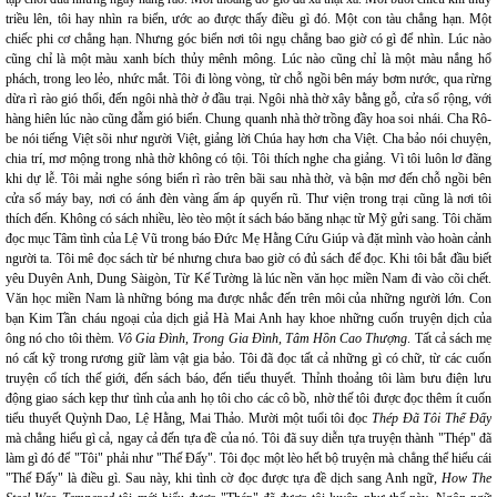
triều lên, tôi hay nhìn ra biển, ước ao được thấy điều gì đó. Một con tàu chẳng hạn. Một
chiếc phi cơ chẳng hạn. Nhưng góc biển nơi tôi ngụ chẳng bao giờ có gì để nhìn. Lúc nào
cũng chỉ là một màu xanh bích thủy mênh mông. Lúc nào cũng chỉ là một màu nắng hổ
phách, trong leo lẻo, nhức mắt. Tôi đi lòng vòng, từ chỗ ngồi bên máy bơm nước, qua rừng
dừa rì rào gió thổi, đến ngôi nhà thờ ở đầu trại. Ngôi nhà thờ xây bằng gỗ, cửa sổ rộng, với
hàng hiên lúc nào cũng đẫm gió biển. Chung quanh nhà thờ trồng đầy hoa soi nhái. Cha Rô-
be nói tiếng Việt sõi như người Việt, giảng lời Chúa hay hơn cha Việt. Cha bảo nói chuyện,
chia trí, mơ mộng trong nhà thờ không có tội. Tôi thích nghe cha giảng. Vì tôi luôn lơ đãng
khi dự lễ. Tôi mải nghe sóng biển rì rào trên bãi sau nhà thờ, và bận mơ đến chỗ ngồi bên
cửa sổ máy bay, nơi có ánh đèn vàng ấm áp quyến rũ. Thư viện trong trại cũng là nơi tôi
thích đến. Không có sách nhiều, lèo tèo một ít sách báo băng nhạc từ Mỹ gửi sang. Tôi chăm
đọc mục Tâm tình của Lệ Vũ trong báo Đức Mẹ Hằng Cứu Giúp và đặt mình vào hoàn cảnh
người ta. Tôi mê đọc sách từ bé nhưng chưa bao giờ có đủ sách để đọc. Khi tôi bắt đầu biết
yêu Duyên Anh, Dung Sàigòn, Từ Kế Tường là lúc nền văn học miền Nam đi vào cõi chết.
Văn học miền Nam là những bóng ma được nhắc đến trên môi của những người lớn. Con
bạn Kim Tần cháu ngoại của dịch giả Hà Mai Anh hay khoe những cuốn truyện dịch của
ông nó cho tôi thèm.
Vô Gia Đình, Trong Gia Đình, Tâm Hồn Cao Thượng
. Tất cả sách mẹ
nó cất kỹ trong rương giữ làm vật gia bảo. Tôi đã đọc tất cả những gì có chữ, từ các cuốn
truyện cổ tích thế giới, đến sách báo, đến tiểu thuyết. Thỉnh thoảng tôi làm bưu điện lưu
động giao sách kẹp thư tình của anh họ tôi cho các cô bồ, nhờ thế tôi được đọc thêm ít cuốn
tiểu thuyết Quỳnh Dao, Lệ Hằng, Mai Thảo. Mười một tuổi tôi đọc
Thép Đã Tôi Thế Đấy
mà chẳng hiểu gì cả, ngay cả đến tựa đề của nó. Tôi đã suy diễn tựa truyện thành "Thép" đã
làm gì đó để "Tôi" phải như "Thế Đấy". Tôi đọc một lèo hết bộ truyện mà chẳng thể hiểu cái
"Thế Đấy" là điều gì. Sau này, khi tình cờ đọc được tựa đề dịch sang Anh ngữ,
How The