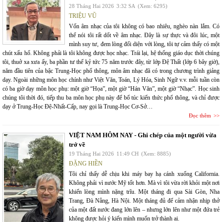
28 Tháng Hai 2026
3:32 SA
(Xem: 6295)
TRIỆU VŨ
Vốn âm nhạc của tôi không có bao nhiêu, nghèo nàn lắm. Có
thể nói tôi rất dốt về âm nhạc. Đây là sự thực và đôi lúc, một
mình suy tư, đem lòng đối diện với lòng, tôi tự cảm thấy có một
chút xấu hổ. Không phải là tôi không được học nhạc. Trái lại, hệ thống giáo dục thời chúng
tôi, thuở xa xưa ấy, ba phần tư thế kỷ tức 75 năm trước đây, từ lớp Đệ Thất (lớp 6 bây giờ),
năm đầu tiên của bậc Trung-Học phổ thông, môn âm nhạc đã có trong chương trình giảng
dạy. Ngoài những môn học chính như Việt Văn, Toán, Lý Hóa, Sinh Ngữ v.v. mỗi tuần còn
có ba giờ dạy môn học phụ: một giờ “Họa”, một giờ “Hán Văn”, một giờ “Nhạc”. Học sinh
chúng tôi thời đó, tiếp thu ba môn học phụ này để bổ túc kiến thức phổ thông, và chỉ được
dạy ở Trung-Học Đệ-Nhất-Cấp, nay gọi là Trung-Học Cơ-Sở…
Đọc thêm
VIỆT NAM HÔM NAY - Ghi chép của một người vừa
trở về
19 Tháng Hai 2026
11:49 CH
(Xem: 8885)
ĐẶNG HIỀN
Tôi chỉ thấy dễ chịu khi máy bay hạ cánh xuống California.
Không phải vì nước Mỹ tốt hơn. Mà vì tôi vừa rời khỏi một nơi
khiến lòng mình nặng trĩu. Một tháng đi qua Sài Gòn, Nha
Trang, Đà Nẵng, Hà Nội. Một tháng đủ để cảm nhận nhịp thở
của một đất nước đang lớn lên – nhưng lớn lên như một đứa trẻ
không được hỏi ý kiến mình muốn trở thành ai.