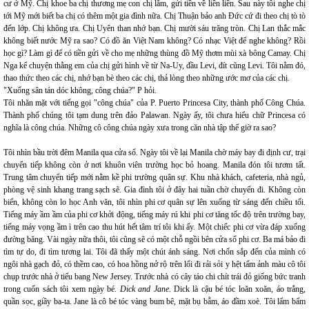
cư ở Mỹ. Chị khoe ba chị thương mẹ con chị lắm, gửi tiền về liền liền. Sau này tôi nghe chị
tới Mỹ mới biết ba chị có thêm một gia đình nữa. Chị Thuận bảo anh Đức cứ đi theo chị tò tò
đến lớp. Chị không ưa. Chị Uyên than nhớ bạn. Chị mười sáu trăng tròn. Chị Lan thắc mắc
không biết nước Mỹ ra sao? Có đồ ăn Việt Nam không? Có nhạc Việt để nghe không? Rồi
học gì? Làm gì để có tiền gửi về cho mẹ những thùng đồ Mỹ thơm mùi xà bông Camay. Chị
Nga kể chuyện thằng em của chị gửi hình về từ Na-Uy, đầu Levi, đít cũng Levi. Tôi nằm đó,
thao thức theo các chị, nhớ bạn bè theo các chị, thả lòng theo những ước mơ của các chị.
"Xuống sân tán dóc không, công chúa?" P hỏi.
Tôi nhăn mặt với tiếng gọi "công chúa" của P. Puerto Princesa City, thành phố Công Chúa.
Thành phố chúng tôi tạm dung trên đảo Palawan. Ngày ấy, tôi chưa hiểu chữ Princesa có
nghĩa là công chúa. Những cô công chúa ngày xưa trong căn nhà tập thể giờ ra sao?
Tôi nhìn bầu trời đêm Manila qua cửa sổ. Ngày tôi về lại Manila chờ máy bay đi định cư, trại
chuyển tiếp không còn ở nơi khuôn viên trường học bỏ hoang. Manila đón tôi tươm tất.
Trung tâm chuyển tiếp mới nằm kề phi trường quân sự. Khu nhà khách, cafeteria, nhà ngủ,
phòng vệ sinh khang trang sạch sẽ. Gia đình tôi ở đây hai tuần chờ chuyến đi. Không còn
biển, không còn lo học Anh văn, tôi nhìn phi cơ quân sự lên xuống từ sáng đến chiều tối.
Tiếng máy ầm ầm của phi cơ khởi động, tiếng máy rú khi phi cơ tăng tốc độ trên trường bay,
tiếng máy vọng ầm ì trên cao thu hút hết tâm trí tôi khi ấy. Một chiếc phi cơ vừa đáp xuống
đường băng. Vài ngày nữa thôi, tôi cũng sẽ có một chỗ ngồi bên cửa sổ phi cơ. Ba má bảo đi
tìm tự do, đi tìm tương lai. Tôi đã thấy một chút ánh sáng. Nơi chốn sắp đến của mình có
ngôi nhà gạch đỏ, có thềm cao, có hoa hồng nở rộ trên lối đi rải sỏi y hệt tấm ảnh màu cô tôi
chụp trước nhà ở tiểu bang New Jersey. Trước nhà có cây táo chi chít trái đỏ giống bức tranh
trong cuốn sách tôi xem ngày bé.
Dick and Jane
. Dick là cậu bé tóc loăn xoăn, áo trắng,
quần sọc, giầy ba-ta. Jane là cô bé tóc vàng bum bê, mặt bụ bẫm, áo đầm xoè. Tôi lẩm bẩm