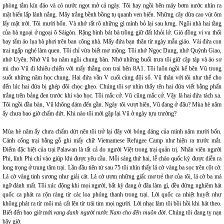
phòng tắm kín đáo và có nước ngọt mở cả ngày. Tôi hay ngồi bên máy bơm nước nhìn ra
mặt biển lấp lánh nắng. Mây trắng bềnh bồng tụ quanh ven biển. Những cây dừa cao vút ôm
lấy mặt trời. Tôi mười bốn. Và nhớ rất rõ những gì mình bỏ lại sau lưng. Ngôi nhà hai tầng
của bà ngoại ở ngoại ô Sàigòn. Rặng bình bát bà trồng giữ đất khỏi lở. Gió đồng vi vu thổi
bay tấm áo lụa bà phơi trên ban công nhà. Mấy đứa bạn thân từ ngày mẫu giáo. Vài đứa con
trai ngấp nghé làm quen. Tôi chỉ vừa biết mơ mộng. Tôi nhớ Ngọc Dung, nhớ Quỳnh Giao,
nhớ Uyên. Nhớ Vũ ba năm ngồi chung bàn. Nhớ những buổi trưa tôi giữ cặp táp và áo sơ
mi cho Vũ đi khiêu chiến với mấy thằng con trai bên 8A1. Tôi luôn ngồi kế bên Vũ trong
suốt những năm học chung. Hai đứa vần V cuối cùng đội sổ. Vũ thân với tôi như thế cho
đến lúc hai đứa bị ghép đôi chọc ghẹo. Chúng tôi sợ nhìn thấy tên hai đứa viết bằng phấn
trắng trên bảng đen trước khi vào học. Tôi mắc cở. Vũ cũng mắc cở. Vậy là hai đứa tách xa.
Tôi ngồi đầu bàn, Vũ không dám đến gần. Ngày tôi vượt biên, Vũ đang ở đâu? Mùa hè năm
ấy chưa bao giờ chấm dứt. Khi nào tôi mới gặp lại Vũ ở ngày tựu trường?
Mùa hè năm ấy chưa chấm dứt nên tôi trở lại đây với bóng dáng của mình năm mười bốn.
Cánh cổng trại bằng gỗ ghi mấy chữ Vietnamese Refugee Camp như hiện ra trước mắt.
Điểm đặc biệt của trại Palawan là tất cả do người Việt trong trại quản trị. Nhân viên người
Phi, lính Phi chỉ vào giúp khi được yêu cầu. Mỗi sáng thứ hai, lễ chào quốc kỳ được diễn ra
long trọng ở trung tâm trại. Lần đầu tiên từ sau 75 tôi nhìn thấy lá cờ vàng ba sọc trên cột cờ.
Lá cờ vàng tinh sương như giải cát. Lá cờ ươm những giấc mơ trẻ thơ của tôi, lá cờ ba má
ngỡ đánh mất. Tôi xúc động khi mọi người, bất kỳ đang ở đâu làm gì, đều đứng nghiêm hát
quốc ca phát ra rộn ràng từ các loa phóng thanh trong trại. Lời quốc ca nhiệt huyết như
không phát ra từ môi mà cất lên từ trái tim mọi người. Lời nhạc làm tôi bồi hồi khi hát theo.
Biết đến bao giờ mới
vang danh người nước Nam cho đến muôn đời
. Chúng tôi đang tỵ nạn
bây giờ.