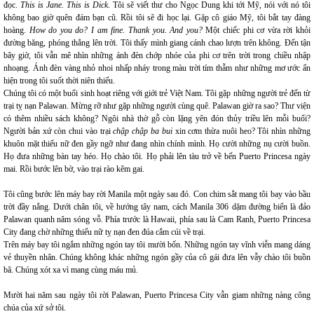
đọc.
This is Jane. This is Dick
. Tôi sẽ viết thư cho Ngọc Dung khi tới Mỹ, nói với nó tôi
không bao giờ quên đám bạn cũ. Rồi tôi sẽ đi học lại. Gặp cô giáo Mỹ, tôi bắt tay đàng
hoàng.
How do you do? I am fine. Thank you. And you?
Một chiếc phi cơ vừa rời khỏi
đường băng, phóng thẳng lên trời. Tôi thấy mình giang cánh chao lượn trên không. Đến tận
bây giờ, tôi vẫn mê nhìn những ánh đèn chớp nhóe của phi cơ trên trời trong chiều nhập
nhoạng. Ánh đèn vàng nhỏ nhoi nhấp nháy trong màu trời tím thẫm như những mơ ước ẩn
hiện trong tôi suốt thời niên thiếu.
Chúng tôi có một buổi sinh hoạt riêng với giới trẻ Việt Nam. Tôi gặp những người trẻ đến từ
trại tỵ nạn Palawan. Mừng rỡ như gặp những người cùng quê. Palawan giờ ra sao? Thư viện
có thêm nhiều sách không? Ngôi nhà thờ gỗ còn lặng yên đón thủy triều lên mỗi buổi?
Người bản xứ còn chui vào trại
chập chập ba bui
xin cơm thừa nuôi heo? Tôi nhìn những
khuôn mặt thiếu nữ đen gầy ngỡ như đang nhìn chính mình. Họ cười những nụ cười buồn.
Họ đưa những bàn tay héo. Họ chào tôi. Họ phải lên tàu trở về bến Puerto Princesa ngày
mai. Rồi bước lên bờ, vào trại rào kẽm gai.
Tôi cũng bước lên máy bay rời Manila một ngày sau đó. Con chim sắt mang tôi bay vào bầu
trời đầy nắng. Dưới chân tôi, về hướng tây nam, cách Manila 306 dặm đường biển là đảo
Palawan quanh năm sóng vỗ. Phía trước là Hawaii, phía sau là Cam Ranh, Puerto Princesa
City đang chờ những thiếu nữ tỵ nạn đen đúa cắm cúi về trại.
Trên máy bay tôi ngắm những ngón tay tôi mười bốn. Những ngón tay vĩnh viễn mang dáng
vẻ thuyền nhân. Chúng không khác những ngón gầy của cô gái đưa lên vẫy chào tôi buồn
bã. Chúng xót xa vì mang cùng máu mủ.
Mười hai năm sau ngày tôi rời Palawan, Puerto Princesa City vẫn giam những nàng công
chúa của xứ sở tôi.