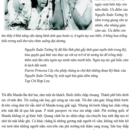
ngày vượt biên hãy còn
niên thiếu. Ưu điểm của
Nguyễn Xuân Tường Vy
nằm trong giọng văn tự
nhiên, nhẹ nhàng giàu
cảm xúc. Ưu điểm còn
tìm thấy ở khả năng vận dụng hình ảnh qua hoán vị, ở ngón tay sao biển, ở bông hoa trắng
biểu trưng tuổi thơ vừa chìm xuống đại dương.
Nguyễn Xuân Tường Vy đã liều lĩnh phá gẫy thời gian tuyến tính trong Ký,
hòa quyện quá khứ vào thực tại với sự trở về từ tương lai để trông thấy
thêm một lần nữa ngón tay mình năm mười bốn. Ngón tay tác giả biểu cảm
bi kịch đất nước.
Puerto Princesa City cho phép chúng ta chờ đợi những đoạn Ký khác của
Nguyễn Xuân Tường Vy, một ngòi bút giàu tiềm năng.
Tạp Chí Hợp Lưu.
Tôi đến Manila lần thứ hai, như một du khách. Buổi chiều chập choạng. Thành phố bên dưới
rực rỡ ánh đèn. Tôi xuống sân bay, gió nóng tạt vào mặt. Tôi đợi cảm giác bồng bềnh bước
đi trên sóng như tôi vẫn nhớ về Manila trong giấc ngủ. Nhưng tôi bước bằng hai chân vững
trên mặt đất đi qua hải quan. P trình passport và visa xin nhập cảnh. Phi trường quốc tế
Manila không có gì khác biệt. Quang cảnh ồn ào nhộn nhịp của chuyến bay mới đáp tựa trí
nhớ tôi mãi khắc ghi. Có khác chăng là những gương mặt người vô cảm, không nét hớn hở
vui tươi như những người năm xưa trên sàn phi trường trải thảm sang trọng. Sân bay thấp