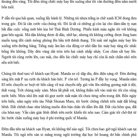
thoáng đèn vàng. Tôi đếm từng chiếc máy bay lên xuống như tôi vẫn thường đếm năm mười
bốn tuổi.
P dẫn tôi qua hải quan, xuống lấy hành lý. Những túi nhựa trắng in chữ xanh ICM đong đưa
trong góc. Đó là căn cước của chúng tôi. Đó là tất cả những gì còn lại cho đám dân tỵ nạn
bắt đầu cuộc sống mới bên kia bờ Thái Bình Dương. Phiến kính màu ngăn tôi với không
gian bên ngoài. Má dặn không được đi đâu, nhỡ lạc, nhưng tôi không cưỡng được lòng ham
muốn tung đôi cánh mỏng phóng lên bầu trời thênh thang. Tôi mải mê ngắm máy bay lên
xuống trên đường băng. Tiếng máy ầm ầm của động cơ nhỏ dần lúc máy bay tăng tốc nhấc
bổng lên không. Dãy đèn vàng dát tròn trên hai cánh nhấp nháy. Con chim sắt bay lên.
Người tôi cũng rướn lên, cao mãi, cho đến lúc chiếc máy bay chỉ còn là một chấm nhỏ trên
nền trời biếc.
Chúng tôi thuê taxi về khách sạn Hyatt. Manila xe cộ dập dìu, đèn điện sáng rỡ. Đèn đường
sáng lên mặt P nụ cười du khách háo hức. P còn trẻ. Tương lai P đầy hy vọng. Manila năm
83 trên chuyến xe buýt từ bến cảng về trại chuyển tiếp gió vờn lên những gương mặt ủ dột,
thất vọng. Trời chùng mây xám. Mưa lất phất rơi, không thấm nổi vào mái tóc tôi còn sũng
nước biển. Mưa nhỏ lên mặt tôi giọt nước mắt mặn tôi chưa từng nếm trong đời. Bốn ngày
trên biển, năm ngày trên tàu Nhật Shonan Maru, tôi bước chông chênh trên mặt đất bồng
bềnh. Đất chênh chao như không muốn đón bàn chân tôi dẫm lên đất. Đất của hôm qua, đất
của hôm nay. Vẫn cảm giác lênh đênh trên nước khiến tôi nôn nao. Cảm giác tôi chờ đợi từ
lúc bước chân xuống máy bay ở phi trường quốc tế Manila.
Đêm đầu tiên tại khách sạn Hyatt, tôi không thể nào ngủ. Tôi chưa bao giờ ngủ khách sạn tại
Manila. Tôi ngủ trên sàn xi măng trong ngôi trường đại học bỏ hoang dơ bẩn chính phủ