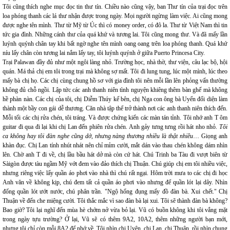
Tôi cũng thích nghe mục đọc tin thư tín. Chiều nào cũng vậy, ban Thư tín của trại đọc trên
loa phóng thanh các lá thư nhận được trong ngày. Mọi người ngừng làm việc. Ai cũng mong
được nghe tên mình. Thư từ Mỹ từ Úc thì có money order, có đô la. Thư từ Việt Nam thì tin
tức gia đình. Những cánh thư của quá khứ và tương lai. Tôi cũng mong thư. Và đã mấy lần
luýnh quýnh chân tay khi bất ngờ nghe tên mình oang oang trên loa phóng thanh. Quá khứ
níu lấy chân còn tương lai nắm lấy tay, tôi luýnh quýnh ở giữa Puerto Princesa City.
Trại Palawan đầy đủ như một ngôi làng nhỏ. Trường học, nhà thờ, thư viện, câu lạc bộ, hội
quán. Má thả chị em tôi trong trại mà không sợ mất. Tôi đi lung tung, lúc một mình, lúc theo
mấy bà chị họ. Các chị cùng chung hồ sơ với gia đình tôi nên mỗi lần lên phỏng vấn thường
không đủ chỗ ngồi. Lập tức các anh thanh niên tình nguyện khiêng thêm bàn ghế mà không
hề phàn nàn. Các chị của tôi, chị Diễm Thúy kế bên, chị Nga con ông bà Uyển đối diện làm
thành một bầy con gái dễ thương. Căn nhà tập thể trở thành nơi các anh thanh niên thích đến.
Mỗi tối các chị rửa chén, tôi tráng. Và được chứng kiến các màn tán tỉnh. Tôi nhớ anh T ôm
guitar đi qua đi lại khi chị Lan đến phiên rửa chén. Anh gảy tưng tưng rồi hát nho nhỏ.
Tôi
ca không hay tôi đàn nghe cũng dở, nhưng nàng thương nhiều là thật nhiều
… Giọng anh
khàn đục. Chị Lan tính nhút nhát nên chỉ mỉm cười, mắt dán vào thau chén không dám nhìn
lên. Chờ anh T đi về, chị lầu bầu hát dở mà còn cứ hát. Chú Trinh ba Tàu đi vượt biên từ
Sàigòn được tàu ngầm Mỹ vớt đem vào đảo thích chị Thuận. Chú giúp chị em tôi nhiều việc,
nhưng riêng việc lấy quần áo phơi vào nhà thì chú rất ngại. Hôm trời mưa to các chị đi học
Anh văn về không kịp, chú đem tất cả quần áo phơi vào nhưng để quần lót lại dây. Nhìn
đống quần lót ướt nước, chú phân trần. "Ngộ hổng đụng mấy đồ đàn bà. Xui chết." Chị
Thuận về đến che miệng cười. Tôi thắc mắc vì sao đàn bà lại xui. Tôi sẽ thành đàn bà không?
Bao giờ? Tôi lại nghĩ đến mùa hè chớm nở vừa bỏ lại. Vũ có buồn không khi tôi vắng mặt
trong ngày tựu trường? Ở lại, Vũ sẽ có thêm 9A2, 10A2, thêm những người bạn mới,
nhưng tôi chỉ còn mỗi 8A2 để nhớ về. Tôi nhìn chị Uyên, chị Lan, chị Thuận, rồi nhìn chung