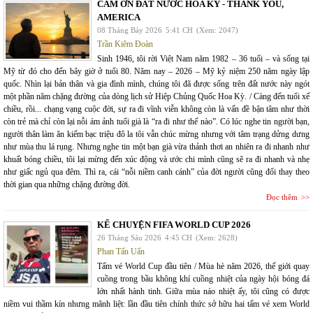
CÁM ƠN ĐẤT NƯỚC HOA KỲ - THANK YOU,
AMERICA
08 Tháng Bảy 2026
5:41 CH
(Xem: 2047)
Trần Kiêm Đoàn
Sinh 1946, tôi rời Việt Nam năm 1982 – 36 tuổi – và sống tại
Mỹ từ đó cho đến bây giờ ở tuổi 80. Năm nay – 2026 – Mỹ kỷ niệm 250 năm ngày lập
quốc. Nhìn lại bản thân và gia đình mình, chúng tôi đã được sống trên đất nước này ngót
một phần năm chặng đường của dòng lịch sử Hiệp Chủng Quốc Hoa Kỳ. / Càng đến tuổi xế
chiều, rồi... chạng vạng cuộc đời, sự ra đi vĩnh viễn không còn là vấn đề bận tâm như thời
còn trẻ mà chỉ còn lại nỗi ám ảnh tuổi già là “ra đi như thế nào”. Có lúc nghe tin người bạn,
người thân làm ăn kiếm bạc triệu đô la tôi vẫn chúc mừng nhưng với tâm trạng dửng dưng
như mùa thu lá rụng. Nhưng nghe tin một bạn già vừa thảnh thơi an nhiên ra đi nhanh như
khuất bóng chiều, tôi lại mừng đến xúc động và ước chi mình cũng sẽ ra đi nhanh và nhẹ
như giấc ngủ qua đêm. Thì ra, cái “nỗi niềm canh cánh” của đời người cũng đổi thay theo
thời gian qua những chặng đường đời.
Đọc thêm
KỂ CHUYỆN FIFA WORLD CUP 2026
26 Tháng Sáu 2026
4:45 CH
(Xem: 2628)
Phan Tấn Uẩn
Tấm vé World Cup đầu tiên / Mùa hè năm 2026, thế giới quay
cuồng trong bầu không khí cuồng nhiệt của ngày hội bóng đá
lớn nhất hành tinh. Giữa mùa náo nhiệt ấy, tôi cũng có được
niềm vui thầm kín nhưng mãnh liệt: lần đầu tiên chính thức sở hữu hai tấm vé xem World