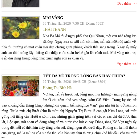
Đọc thêm
MAI VÀNG
08 Tháng Hai 2026
7:36 CH
(Xem: 7683)
THÁI THANH
Nhà Ba Má tôi ở ngay phố chợ Qui Nhơn, một căn nhà rộng lớn
rất đẹp. Ngày xưa xa xôi thời còn nhỏ, mỗi năm đến độ xuân về,
nhà tôi thường có một chậu mai đẹp chưng giữa phòng khách thật sang trọng. Ngày ấy mấy
anh em tôi thường lấy những tấm thiệp chúc xuân be bé gắn lên cành mai. Mai vàng nở tươi,
e ấp dịu dàng trong tiếng nhạc xuân nghe rộn rã xuân về.
Đọc thêm
TẾT ĐÃ VỀ TRONG LÒNG BẠN HAY CHƯA?
07 Tháng Hai 2026
10:48 CH
(Xem: 8894)
Hoàng Thị Bích Hà
Với tôi, Tết về trước hết, bằng một mùi hương - mùi gừng nồng
ấm Ở cái xóm nhỏ ven sông- xóm Giã Viên. Trong ký ức, cứ
vào khoảng đầu tháng Chạp, không khí quanh bến sông Kẻ Vạn* gần nhà tôi lại trở nên rộn
ràng. Từ lò mứt chị Bưởi (chủ lò mứt: chị Nguyễn Thị Bưởi là con gái Kim Long, xứ mứt
gừng nổi tiếng của Huế) ở xóm trên, những gánh gừng trên vai các o, các chị đã được thái
lát, luộc qua, nối nhau về dòng sông để xả nước cho bớt vị cay. Dòng sông Kẻ Vạn ngày ấy
trong đến nỗi có thể nhìn thấy từng viên sỏi, từng ngọn rêu dưới đáy. Không chỉ là mùi thơm
của gừng, mà là mùi vị của sự tảo tần, của bàn tay chịu thương chịu khó bắt đầu vào vụ mứt