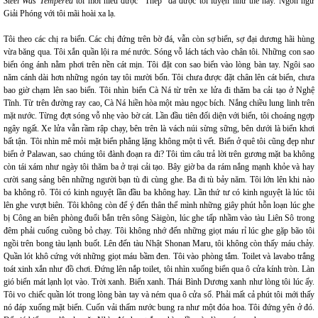
Steel Was Tempered
tôi mới hiểu được "Thép" đã được tôi luyện như thế này. Ngôn ngữ
Giải Phóng với tôi mãi hoài xa lạ.
Tôi theo các chị ra biển. Các chị đứng trên bờ đá, vẫn còn sợ biển, sợ đại dương hãi hùng
vừa băng qua. Tôi xắn quần lội ra mé nước. Sóng vỗ lách tách vào chân tôi. Những con sao
biển óng ánh nằm phơi trên nền cát mịn. Tôi đặt con sao biển vào lòng bàn tay. Ngôi sao
năm cánh dài hơn những ngón tay tôi mười bốn. Tôi chưa được đặt chân lên cát biển, chưa
bao giờ chạm lên sao biển. Tôi nhìn biển Cà Ná từ trên xe lửa đi thăm ba cải tạo ở Nghệ
Tĩnh. Từ trên đường ray cao, Cà Ná hiền hòa một màu ngọc bích. Nắng chiều lung linh trên
mặt nước. Từng đợt sóng vỗ nhẹ vào bờ cát. Lần đầu tiên đối diện với biển, tôi choáng ngợp
ngây ngất. Xe lửa vẫn rầm rập chạy, bên trên là vách núi sừng sững, bên dưới là biển khơi
bất tận. Tôi nhìn mê mỏi mặt biển phẳng lặng không một tì vết. Biển ở quê tôi cũng đẹp như
biển ở Palawan, sao chúng tôi đành đoạn ra đi? Tôi tìm câu trả lời trên gương mặt ba không
còn tái xám như ngày tôi thăm ba ở trại cải tạo. Bây giờ ba da rám nắng mạnh khỏe và hay
cười sang sảng bên những người bạn tù đi cùng ghe. Ba đi tù bảy năm. Tôi lớn lên khi nào
ba không rõ. Tôi có kinh nguyệt lần đầu ba không hay. Lần thứ tư có kinh nguyệt là lúc tôi
lên ghe vượt biên. Tôi không còn để ý đến thân thể mình những giây phút hỗn loạn lúc ghe
bị Công an biên phòng đuổi bắn trên sông Sàigòn, lúc ghe tấp nhầm vào tàu Liên Sô trong
đêm phải cuống cuồng bỏ chạy. Tôi không nhớ đến những giọt máu rỉ lúc ghe gặp bão tôi
ngồi trên bong tàu lạnh buốt. Lên đến tàu Nhật Shonan Maru, tôi không còn thấy máu chảy.
Quần lót khô cứng với những giọt máu bầm đen. Tôi vào phòng tắm. Toilet và lavabo trắng
toát xinh xắn như đồ chơi. Đứng lên nắp toilet, tôi nhìn xuống biển qua ô cửa kính tròn. Làn
gió biển mát lạnh lọt vào. Trời xanh. Biển xanh. Thái Bình Dương xanh như lòng tôi lúc ấy.
Tôi vo chiếc quần lót trong lòng bàn tay và ném qua ô cửa sổ. Phải mất cả phút tôi mới thấy
nó đáp xuống mặt biển. Cuốn vải thấm nước bung ra như một đóa hoa. Tôi đứng yên ở đó.