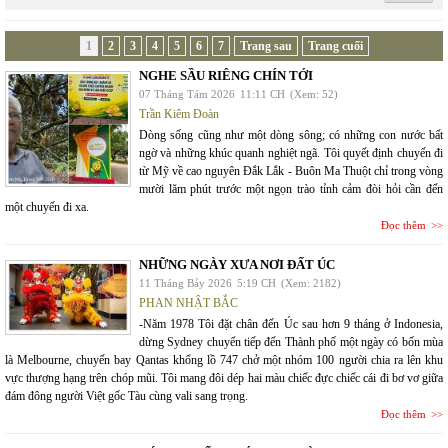
1
2
3
4
5
6
7
Trang sau
Trang cuối
NGHE SẦU RIÊNG CHÍN TỚI
07 Tháng Tám 2026
11:11 CH
(Xem: 52)
Trần Kiêm Đoàn
Dòng sống cũng như một dòng sông; có những con nước bất
ngờ và những khúc quanh nghiệt ngã. Tôi quyết định chuyến đi
từ Mỹ về cao nguyên Đắk Lắk - Buôn Ma Thuột chỉ trong vòng
mười lăm phút trước một ngọn trào tỉnh cảm đòi hỏi cần đến
một chuyến đi xa.
Đọc thêm
NHỮNG NGÀY XƯA NƠI ĐẤT ÚC
11 Tháng Bảy 2026
5:19 CH
(Xem: 2182)
PHAN NHẬT BẮC
-Năm 1978 Tôi đặt chân đến Úc sau hơn 9 tháng ở Indonesia,
dừng Sydney chuyển tiếp đến Thành phố một ngày có bốn mùa
là Melbourne, chuyến bay Qantas khổng lồ 747 chở một nhóm 100 người chia ra lên khu
vực thượng hạng trên chóp mũi. Tôi mang đôi dép hai màu chiếc đực chiếc cái đi bơ vơ giữa
đám đông người Việt gốc Tàu cùng vali sang trọng.
Đọc thêm