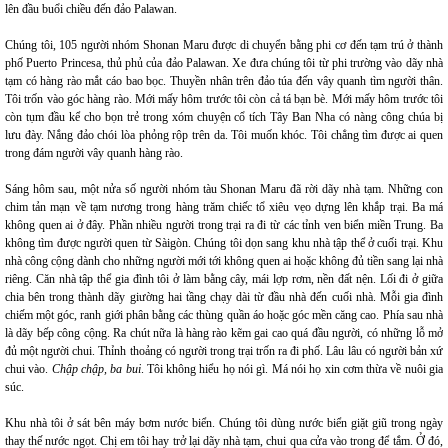
lên đầu buổi chiều đến đảo Palawan.
Chúng tôi, 105 người nhóm Shonan Maru được di chuyển bằng phi cơ đến tạm trú ở thành
phố Puerto Princesa, thủ phủ của đảo Palawan. Xe đưa chúng tôi từ phi trường vào dãy nhà
tạm có hàng rào mắt cáo bao bọc. Thuyền nhân trên đảo túa đến vây quanh tìm người thân.
Tôi trốn vào góc hàng rào. Mới mấy hôm trước tôi còn cả tá bạn bè. Mới mấy hôm trước tôi
còn tụm đầu kể cho bọn trẻ trong xóm chuyện cổ tích Tây Ban Nha có nàng công chúa bị
lưu đày. Nắng đảo chói lòa phỏng rộp trên da. Tôi muốn khóc. Tôi chẳng tìm được ai quen
trong đám người vây quanh hàng rào.
Sáng hôm sau, một nửa số người nhóm tàu Shonan Maru đã rời dãy nhà tạm. Những con
chim tản mạn về tạm nương trong hàng trăm chiếc tổ xiêu vẹo dựng lên khắp trại. Ba má
không quen ai ở đây. Phần nhiều người trong trại ra đi từ các tỉnh ven biển miền Trung. Ba
không tìm được người quen từ Sàigòn. Chúng tôi dọn sang khu nhà tập thể ở cuối trại. Khu
nhà công cộng dành cho những người mới tới không quen ai hoặc không đủ tiền sang lại nhà
riêng. Căn nhà tập thể gia đình tôi ở làm bằng cây, mái lợp rơm, nền đất nện. Lối đi ở giữa
chia bên trong thành dãy giường hai tầng chạy dài từ đầu nhà đến cuối nhà. Mỗi gia đình
chiếm một góc, ranh giới phân bằng các thùng quần áo hoặc góc mền căng cao. Phía sau nhà
là dãy bếp công cộng. Ra chút nữa là hàng rào kẽm gai cao quá đầu người, có những lỗ mở
đủ một người chui. Thỉnh thoảng có người trong trại trốn ra đi phố. Lâu lâu có người bản xứ
chui vào.
Chập chập, ba bui
. Tôi không hiểu họ nói gì. Má nói họ xin cơm thừa về nuôi gia
súc.
Khu nhà tôi ở sát bên máy bơm nước biển. Chúng tôi dùng nước biển giặt giũ trong ngày
thay thế nước ngọt. Chị em tôi hay trở lại dãy nhà tạm, chui qua cửa vào trong để tắm. Ở đó,