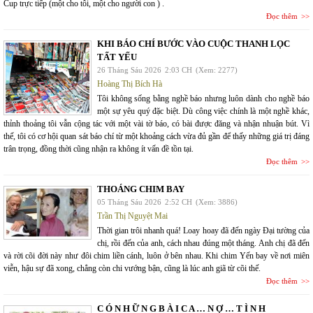
Cup trực tiếp (một cho tôi, một cho người con ) .
Đọc thêm
KHI BÁO CHÍ BƯỚC VÀO CUỘC THANH LỌC
TẤT YẾU
26 Tháng Sáu 2026
2:03 CH
(Xem: 2277)
Hoàng Thị Bích Hà
Tôi không sống bằng nghề báo nhưng luôn dành cho nghề báo
một sự yêu quý đặc biệt. Dù công việc chính là một nghề khác,
thỉnh thoảng tôi vẫn cộng tác với một vài tờ báo, có bài được đăng và nhận nhuận bút. Vì
thế, tôi có cơ hội quan sát báo chí từ một khoảng cách vừa đủ gần để thấy những giá trị đáng
trân trọng, đồng thời cũng nhận ra không ít vấn đề tồn tại.
Đọc thêm
THOÁNG CHIM BAY
05 Tháng Sáu 2026
2:52 CH
(Xem: 3886)
Trần Thị Nguyệt Mai
Thời gian trôi nhanh quá! Loay hoay đã đến ngày Đại tường của
chị, rồi đến của anh, cách nhau đúng một tháng. Anh chị đã đến
và rời cõi đời này như đôi chim liền cánh, luôn ở bên nhau. Khi chim Yến bay về nơi miên
viễn, hậu sự đã xong, chẳng còn chi vướng bận, cũng là lúc anh giã từ cõi thế.
Đọc thêm
C Ó N H Ữ N G B À I C A … N Ợ … T Ì N H