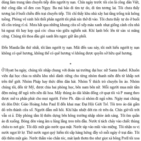
dùng làm trung tâm chuyển tiếp đón người tỵ nạn. Chín ngày trước tôi còn là công dân Việt,
thứ công dân sổ đen con Ngụy. Ba má bảo đi tìm tự do, đi tìm tương lai. Tôi chưa thấy
tương lai ở buổi chiều đến trại chuyển tiếp. Tôi chỉ thấy khu nhà xây hai tầng trống trải luông
tuồng. Phòng vệ sinh hôi thối phân người tôi phải nín thở đi vào. Tôi chưa thấy tự do ở buổi
tối côn trùng rỉ rả. Mưa hắt qua những khung cửa sổ xếp màu xanh nhạt giống cánh cửa nhà
bà ngoại tôi hay kẹp quả cóc chua vào giữa nghiến nát. Khí lạnh bốc lên từ sàn xi măng
cứng. Chúng tôi thoa dầu gió xanh lên ngực giữ ấm phổi.
Đến Manila lần thứ nhất, tôi làm người tỵ nạn. Mãi đến sau này, tôi mới hiểu người tỵ nạn
không có quê hương, không thể có quê hương vì không được quyền sở hữu quê hương.
*
Ở Hyatt ba ngày, chúng tôi nhập chung với đoàn tại trường đại học nữ Santa Isabel. Khuôn
viên đại học chia ra nhiều khu nhỏ dành riêng cho từng nhóm thanh niên đến từ khắp nơi
trên thế giới. Nhóm Pháp hay thức đêm đàn hát. Nhóm Ý thích trò chuyện ồn ào. Nhóm
chúng tôi, đến từ Mỹ, được chia hai phòng học, bên nam bên nữ. Mỗi người mua một tấm
đệm mỏng để ngủ trên nền đá hoa. Mấy thùng áo dài khăn đống cờ quạt tôi và P mang theo
được mở ra phân phát cho mọi người. Frère Ph. dặn cả nhóm đi ngủ sớm. Ngày mai chúng
tôi đón Đức Giáo Hoàng John Paul II đến khai mạc Đại Hội Giới Trẻ. Tôi treo áo dài gấm
đỏ trên thành cửa sổ. Người đẫm mồ hôi. Khí hậu nhiệt đới rin rít trên da. Chín giờ tối trời
vẫn oi ả. Dãy phòng tắm lộ thiên dựng bên hông trường nhập nhòe ánh sáng. Tôi ôm quần
áo đi xuống. Bóng đèn vàng âm u lủng lẳng treo trên đầu. Nước tí tách chảy vào chiếc thùng
chứa to nơi góc. Tôi dội một gáo nước qua mặt. Nước táp vào mũi vào miệng. Tôi nhận ra vị
nước ngọt lờ lợ. Thứ nước ngọt quý hiếm tôi sắp hàng hứng đầy sô mỗi ngày ở trại đảo. Tôi
dội thêm một gáo. Nước thấm vào chân tóc, mát lạnh thơm tho như giọt xà bông Prell tôi xoa