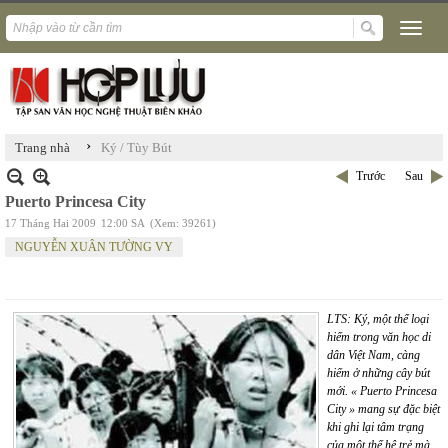
›
Trang nhà
Ký / Tùy Bút
Trước
Sau
Puerto Princesa City
17 Tháng Hai 2009
12:00 SA
(Xem: 39261)
NGUYỄN XUÂN TƯỜNG VY
LTS: Ký, một thể loại
hiếm trong văn học di
dân Việt Nam, càng
hiếm ở những cây bút
mới. « Puerto Princesa
City » mang sự đặc biệt
khi ghi lại tâm trạng
của một thế hệ trẻ mà