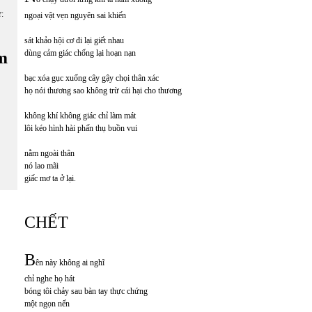
ữ:
ngoại vật vẹn nguyên sai khiến
sát khảo hội cơ đi lại giết nhau
dùng cảm giác chống lại hoạn nạn
m
bạc xóa gục xuống cây gậy chọi thân xác
họ nói thương sao không trừ cái hại cho thương
không khí không giác chỉ làm mát
lôi kéo hình hài phấn thụ buồn vui
nằm ngoài thân
nó lao mãi
giấc mơ ta ở lại.
CHẾT
B
ên này không ai nghĩ
chỉ nghe họ hát
bóng tôi chảy sau bàn tay thực chứng
một ngọn nến