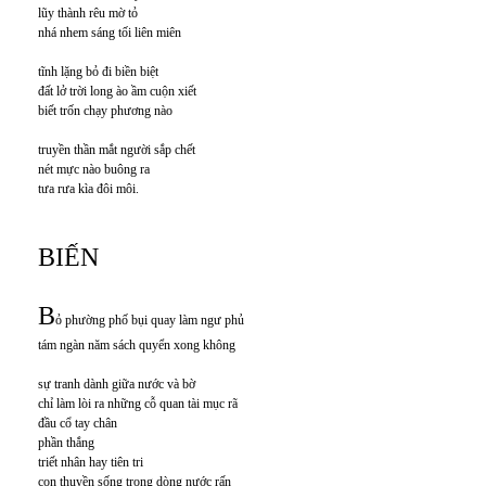
lũy thành rêu mờ tỏ
nhá nhem sáng tối liên miên
tĩnh lặng bỏ đi biền biệt
đất lở trời long ào ầm cuộn xiết
biết trốn chạy phương nào
truyền thần mắt người sắp chết
nét mực nào buông ra
tưa rưa kìa đôi môi.
BIẾN
B
ỏ phường phố bụi quay làm ngư phủ
tám ngàn năm sách quyển xong không
sự tranh dành giữa nước và bờ
chỉ làm lòi ra những cỗ quan tài mục rã
đầu cổ tay chân
phần thắng
triết nhân hay tiên tri
con thuyền sống trong dòng nước rấn