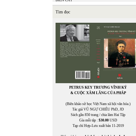
BIỂN CÁT
BÌNH ĐỊA MỘC
Bồ Tùng Linh
Tìm đọc
Brian Ascalon Roley
Bruno Corty
Bùi Hoàng Linh
BÙI HOẰNG VỊ
BÙI NGỌC KHÔI
Bùi Ngọc Khôi chuyển ngữ
Bùi Thanh Xuân
BÙI VĨNH PHÚC
PETRUS KEY TRƯƠNG VĨNH KÝ
& CUỘC XÂM LĂNG CỦA PHÁP
(Biên khảo sử học Việt Nam xã hội văn hóa.)
Tác giả VŨ NGỰ CHIÊU PhD, JD
Sách gần 850 trang / chia làm Hai Tập
Gía mỗi tập :
$30.00
USD
Tạp chí Hợp-Lưu xuất bản 11-2019