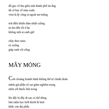
đổ gục cổ thụ giữa một thành phố im ắng
tất cả bay về mùa xuân
vòm lá ấy cũng ra ngoài mơ mộng
trời điều khiển đám nhiệt cuồng
tự tìm đến rồi ở lại
không một ai canh giữ
cháy theo mưa
rủ xuống
giáp ranh cõi sống.
MÂY MỎNG
C
ơn choáng hoành hành không thể tự chuẩn đoán
mệnh giá phần số sụt giảm nghiêm trọng
niêm yết thuốc bên trong
lên đấy bị đẩy đi sao có thể dừng
bản niệm học lướt thướt lũ lượt
khắc cơn đại phẫu