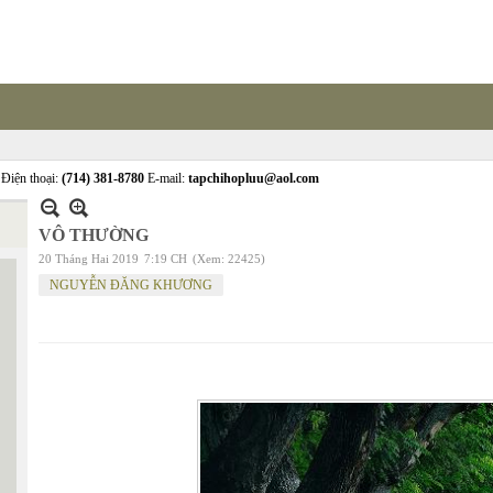
Điện thoại:
(714) 381-8780
E-mail:
tapchihopluu@aol.com
VÔ THƯỜNG
20 Tháng Hai 2019
7:19 CH
(Xem: 22425)
NGUYỄN ĐĂNG KHƯƠNG