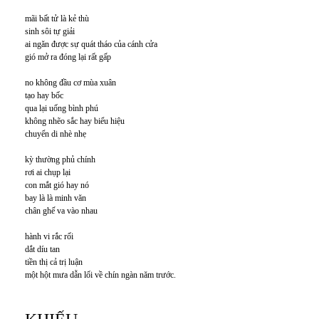
mãi bất tử là kẻ thù
sinh sôi tự giải
ai ngăn được sự quát tháo của cánh cửa
gió mở ra đóng lại rất gấp
no không đầu cơ mùa xuân
tạo hay bốc
qua lại uống bình phú
không nhẽo sắc hay biểu hiệu
chuyển di nhè nhẹ
kỳ thường phủ chính
rơi ai chụp lại
con mắt gió hay nó
bay là là minh văn
chân ghế va vào nhau
hành vi rắc rối
dắt díu tan
tiền thị cả trị luận
một hột mưa dẫn lối về chín ngàn năm trước.