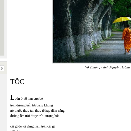
Vô Thường - ảnh Nguyễn Hoàng
TỐC
L
uôn ở vô hạn cực bé
trên đường tiến tới bằng không
nó thuộc thực tại, thực tế hay tiềm năng
đường lên trời được trừu tượng hóa
cái gì đè tôi đang nằm trên cái gì