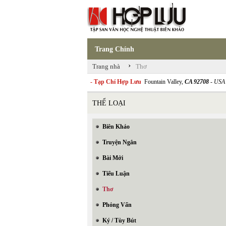
Trang Chính
›
Trang nhà
Thơ
- Tạp Chí Hợp Lưu
Fountain Valley,
CA 92708
- USA
THỂ LOẠI
Biên Khảo
Truyện Ngắn
Bài Mới
Tiểu Luận
Thơ
Phỏng Vấn
Ký / Tùy Bút