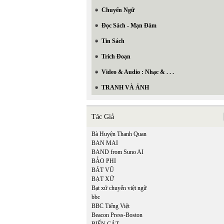
Chuyển Ngữ
Đọc Sách - Mạn Đàm
Tin Sách
Trích Đoạn
Video & Audio : Nhạc & . . .
TRANH VÀ ẢNH
Tác Giả
Bà Huyện Thanh Quan
BAN MAI
BAND from Suno AI
BẢO PHI
BÁT VŨ
BẠT XỨ
Bạt xứ chuyển việt ngữ
bbc
BBC Tiếng Việt
Beacon Press-Boston