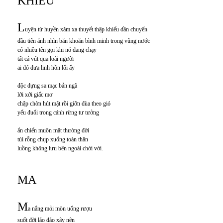
KHIẾU
L
uyện từ huyền xăm xa thuyết thập khiếu dần chuyển
đầu tiên ánh nhìn băn khoăn bình minh trong vũng nước
có nhiều tên gọi khi nó đang chạy
tất cả vút qua loài người
ai đó đưa linh hồn lối ấy
độc dựng sa mạc bản ngã
lới xới giấc mơ
chập chờn hút mật rồi giỡn đùa theo gió
yếu đuối trong cánh rừng tư tưởng
ẩn chiến muôn mặt thường đời
túi rỗng chụp xuống toàn thân
luồng không lưu bên ngoài chới với.
MA
M
a nắng mỏi mòn uống rượu
suốt đời lảo đảo xây nên