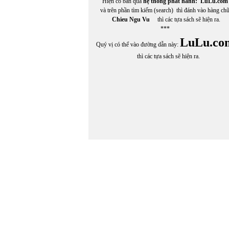
Hiện có bán qua
hệ thống phát hành:
LuLu.com
và trên phần tìm kiếm (search) thì đánh vào hàng ch
Chieu Ngu Vu
thì các tựa sách sẽ hiện ra.
***
LuLu.co
Quý vị có thể vào đường dẫn này:
thì các tựa sách sẽ hiện ra.