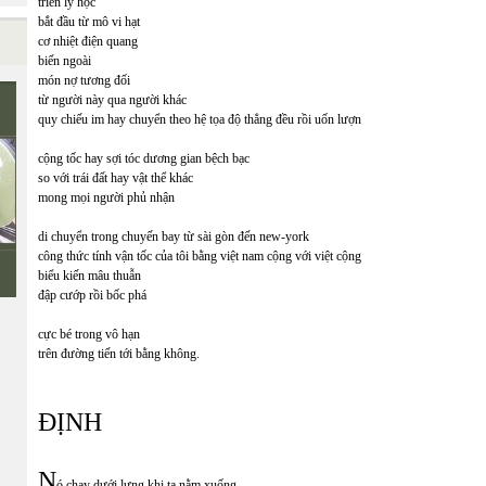
triển lý học
bắt đầu từ mô vi hạt
cơ nhiệt điện quang
biến ngoài
món nợ tương đối
từ người này qua người khác
quy chiếu im hay chuyển theo hệ tọa độ thẳng đều rồi uốn lượn
cộng tốc hay sợi tóc dương gian bệch bạc
so với trái đất hay vật thể khác
mong mọi người phủ nhận
di chuyển trong chuyến bay từ sài gòn đến new-york
công thức tính vận tốc của tôi bằng việt nam cộng với việt cộng
biểu kiến mâu thuẫn
đập cướp rồi bốc phá
cực bé trong vô hạn
trên đường tiến tới bằng không.
ĐỊNH
N
ó chạy dưới lưng khi ta nằm xuống