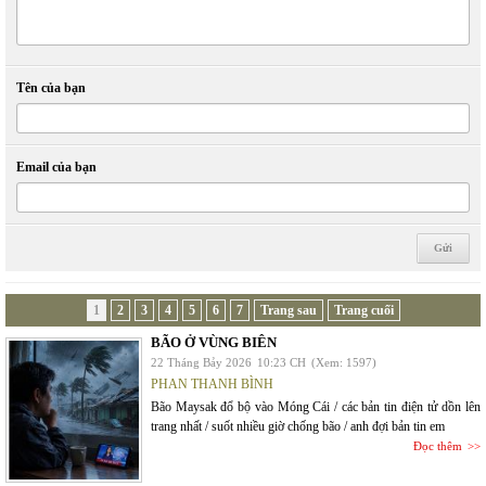
Tên của bạn
Email của bạn
1
2
3
4
5
6
7
Trang sau
Trang cuối
BÃO Ở VÙNG BIÊN
22 Tháng Bảy 2026
10:23 CH
(Xem: 1597)
PHAN THANH BÌNH
Bão Maysak đổ bộ vào Móng Cái / các bản tin điện tử dồn lên
trang nhất / suốt nhiều giờ chống bão / anh đợi bản tin em
Đọc thêm