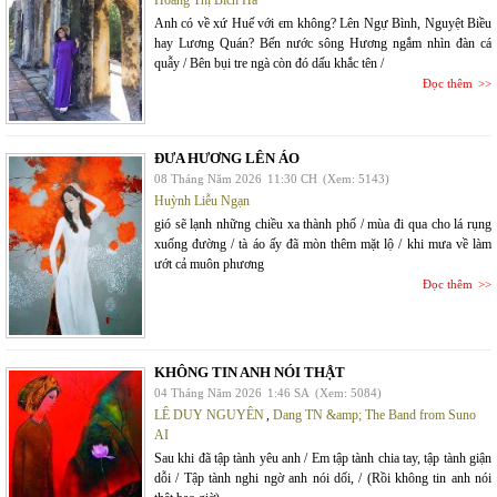
Hoàng Thị Bích Hà
Anh có về xứ Huế với em không? Lên Ngự Bình, Nguyệt Biều
hay Lương Quán? Bến nước sông Hương ngắm nhìn đàn cá
quẫy / Bên bụi tre ngà còn đó dấu khắc tên /
Đọc thêm
ĐƯA HƯƠNG LÊN ÁO
08 Tháng Năm 2026
11:30 CH
(Xem: 5143)
Huỳnh Liễu Ngạn
gió sẽ lạnh những chiều xa thành phố / mùa đi qua cho lá rụng
xuống đường / tà áo ấy đã mòn thêm mặt lộ / khi mưa về làm
ướt cả muôn phương
Đọc thêm
KHÔNG TIN ANH NÓI THẬT
04 Tháng Năm 2026
1:46 SA
(Xem: 5084)
LÊ DUY NGUYÊN
,
Dang TN &amp; The Band from Suno
AI
Sau khi đã tập tành yêu anh / Em tập tành chia tay, tập tành giận
dỗi / Tập tành nghi ngờ anh nói dối, / (Rồi không tin anh nói