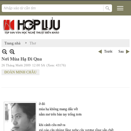
›
Trang nhà
Thơ
Trước
Sau
Nơi Mùa Hạ Đi Qua
26 Tháng Mười 2009
12:00 SA
(Xem: 43176)
ĐOÀN MINH CHÂU
ở đó
mùa hạ không mang dấu vết
nằm mơ trên bàn tay trống trơn
khi cánh cửa mở ra
gió vào căn phòng lắng nghe cây xương rồng sắp chết