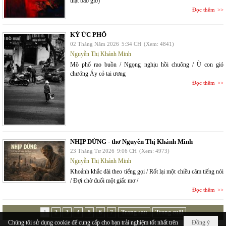
thật bao giờ)
Đọc thêm
KÝ ỨC PHỐ
02 Tháng Năm 2026
5:34 CH
(Xem: 4841)
Nguyễn Thị Khánh Minh
Mõ phố rao buồn / Ngọng nghịu hồi chuông / Ù con gió
chướng Áy cỏ tai ương
Đọc thêm
NHỊP DỪNG - thơ Nguyễn Thị Khánh Minh
23 Tháng Tư 2026
9:06 CH
(Xem: 4973)
Nguyễn Thị Khánh Minh
Khoảnh khắc dài theo tiếng gọi / Rốt lại một chiều câm tiếng nói
/ Đợi chờ đuối một giấc mơ /
Đọc thêm
1
2
3
4
5
6
7
Trang sau
Trang cuối
Chúng tôi sử dụng cookie để cung cấp cho bạn trải nghiệm tốt nhất trên
Đồng ý