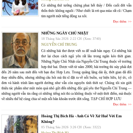
Có những thứ tưởng chừng phai hết thảy / Đến cuối đời vẫn
thổn thức không nguôi / Như chiếc lá rơi qua mùa rất cũ / Chạm
tim người một tiếng động xa xôi.
Đọc thêm
NHỮNG NGÀY CHỦ NHẬT
18 Tháng Sáu 2026
2:22 CH
(Xem: 3740)
NGUYỄN CHÍ TRUNG
Có những bài thơ được viết ra để xuất bản ngay. Có những bài
thơ lại chọn cách ngủ yên rất lâu trong ngăn kéo thời gian.
Những Ngày Chủ Nhật của Nguyễn Chí Trung thuộc về trường
hợp thứ hai. Được viết từ năm 2000, bài trường thi này phải đợi
đến 26 năm sau mới đến với bạn đọc Hợp Lưu. Trong quãng lặng dài ấy, thời gian đã đổi
thay nhiều điều, nhưng những câu hỏi mà thi sĩ đặt ra về nỗi buồn, sự hiện hữu, ký ức, cô
đơn và hành trình làm người dường như vẫn còn nguyên tính thời sự. Chúng tôi xin giới
thiệu tác phẩm như một món quà nhỏ gửi đến những độc giả yêu thơ Nguyễn Chí Trung —
những người vẫn tin rằng có những tiếng nói thi ca không thuộc về một thời điểm, mà thuộc
về nhiều thế hệ cùng chia sẻ một nỗi băn khoăn trước đời sống. TẠP CHÍ HỢP LƯU
Đọc thêm
Hoàng Thị Bích Hà - Anh Có Về Xứ Huế Với Em
Không?
05 Tháng Sáu 2026
3:26 CH
(Xem: 3322)