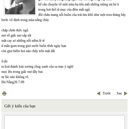
kể câu chuyện về một mùa hạ trĩu mệt những mộng mị bé tí
trong hơi thở rã mục của đêm mất ngủ
đôi chân mang nỗi buồn của trái tim khô như một trưa tháng bảy
bước vô định trong mùa nắng cháy
chập chờn thức ngủ
mơ về giấc mơ sắp tới
mắt cay xè những nỗi niềm lẻ tẻ
tỉ mẩn gom trong giọt nước buồn tênh ngày hạn
còn giọt hiếm hoi nào chảy trên mặt đất
ở đó
ta hoá thành loài xương rồng xanh của sa mạc ý nghĩ
mọc lên trong giấc mơ đầy bụi
tự lúc nào không rõ.
Đà Nẵng26.7.09
Trước
Sau
Gửi ý kiến của bạn