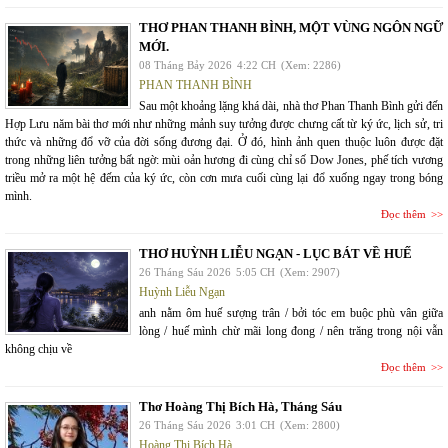
THƠ PHAN THANH BÌNH, MỘT VÙNG NGÔN NGỮ
MỚI.
08 Tháng Bảy 2026
4:22 CH
(Xem: 2286)
PHAN THANH BÌNH
Sau một khoảng lặng khá dài, nhà thơ Phan Thanh Bình gửi đến
Hợp Lưu năm bài thơ mới như những mảnh suy tưởng được chưng cất từ ký ức, lịch sử, tri
thức và những đổ vỡ của đời sống đương đại. Ở đó, hình ảnh quen thuộc luôn được đặt
trong những liên tưởng bất ngờ: mùi oản hương đi cùng chỉ số Dow Jones, phế tích vương
triều mở ra một hệ đếm của ký ức, còn cơn mưa cuối cùng lại đổ xuống ngay trong bóng
mình.
Đọc thêm
THƠ HUỲNH LIỄU NGẠN - LỤC BÁT VỀ HUẾ
26 Tháng Sáu 2026
5:05 CH
(Xem: 2907)
Huỳnh Liễu Ngạn
anh nằm ôm huế sượng trân / bởi tóc em buộc phù vân giữa
lòng / huế mình chừ mãi long đong / nên trăng trong nội vẫn
không chịu về
Đọc thêm
Thơ Hoàng Thị Bích Hà, Tháng Sáu
26 Tháng Sáu 2026
3:01 CH
(Xem: 2800)
Hoàng Thị Bích Hà