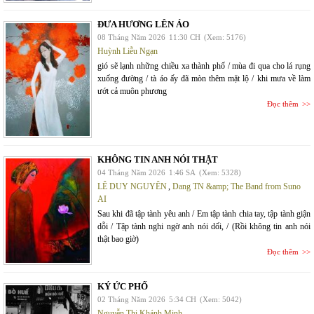
ĐƯA HƯƠNG LÊN ÁO
08 Tháng Năm 2026
11:30 CH
(Xem: 5176)
Huỳnh Liễu Ngạn
gió sẽ lạnh những chiều xa thành phố / mùa đi qua cho lá rụng
xuống đường / tà áo ấy đã mòn thêm mặt lộ / khi mưa về làm
ướt cả muôn phương
Đọc thêm
KHÔNG TIN ANH NÓI THẬT
04 Tháng Năm 2026
1:46 SA
(Xem: 5328)
LÊ DUY NGUYÊN
,
Dang TN &amp; The Band from Suno
AI
Sau khi đã tập tành yêu anh / Em tập tành chia tay, tập tành giận
dỗi / Tập tành nghi ngờ anh nói dối, / (Rồi không tin anh nói
thật bao giờ)
Đọc thêm
KÝ ỨC PHỐ
02 Tháng Năm 2026
5:34 CH
(Xem: 5042)
Nguyễn Thị Khánh Minh