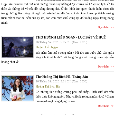
Hợp Lưu năm bài thơ mới như những mảnh suy tưởng được chưng cất từ ký ức, lịch sử, tri
thức và những đổ vỡ của đời sống đương đại. Ở đó, hình ảnh quen thuộc luôn được đặt
trong những liên tưởng bất ngờ: mùi oản hương đi cùng chỉ số Dow Jones, phế tích vương
triều mở ra một hệ đếm của ký ức, còn cơn mưa cuối cùng lại đổ xuống ngay trong bóng
mình.
Đọc thêm
THƠ HUỲNH LIỄU NGẠN - LỤC BÁT VỀ HUẾ
26 Tháng Sáu 2026
5:05 CH
(Xem: 2925)
Huỳnh Liễu Ngạn
anh nằm ôm huế sượng trân / bởi tóc em buộc phù vân giữa
lòng / huế mình chừ mãi long đong / nên trăng trong nội vẫn
không chịu về
Đọc thêm
Thơ Hoàng Thị Bích Hà, Tháng Sáu
26 Tháng Sáu 2026
3:01 CH
(Xem: 2838)
Hoàng Thị Bích Hà
Có những thứ tưởng chừng phai hết thảy / Đến cuối đời vẫn
thổn thức không nguôi / Như chiếc lá rơi qua mùa rất cũ / Chạm
tim người một tiếng động xa xôi.
Đọc thêm