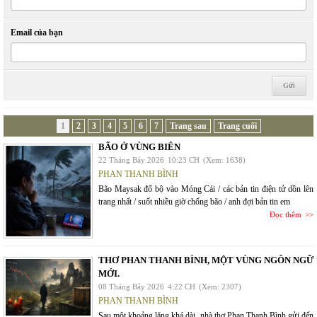
Email của bạn
1
2
3
4
5
6
7
Trang sau
Trang cuối
BÃO Ở VÙNG BIÊN
22 Tháng Bảy 2026
10:23 CH
(Xem: 1638)
PHAN THANH BÌNH
Bão Maysak đổ bộ vào Móng Cái / các bản tin điện tử dồn lên
trang nhất / suốt nhiều giờ chống bão / anh đợi bản tin em
Đọc thêm
THƠ PHAN THANH BÌNH, MỘT VÙNG NGÔN NGỮ
MỚI.
08 Tháng Bảy 2026
4:22 CH
(Xem: 2307)
PHAN THANH BÌNH
Sau một khoảng lặng khá dài, nhà thơ Phan Thanh Bình gửi đến