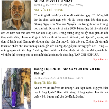
NHỮNG NGÀY CHỦ NHẬT
18 Tháng Sáu 2026
2:22 CH
(Xem: 3769)
NGUYỄN CHÍ TRUNG
Có những bài thơ được viết ra để xuất bản ngay. Có những bài
thơ lại chọn cách ngủ yên rất lâu trong ngăn kéo thời gian.
Những Ngày Chủ Nhật của Nguyễn Chí Trung thuộc về trường
hợp thứ hai. Được viết từ năm 2000, bài trường thi này phải đợi
đến 26 năm sau mới đến với bạn đọc Hợp Lưu. Trong quãng lặng dài ấy, thời gian đã đổi
thay nhiều điều, nhưng những câu hỏi mà thi sĩ đặt ra về nỗi buồn, sự hiện hữu, ký ức, cô
đơn và hành trình làm người dường như vẫn còn nguyên tính thời sự. Chúng tôi xin giới
thiệu tác phẩm như một món quà nhỏ gửi đến những độc giả yêu thơ Nguyễn Chí Trung —
những người vẫn tin rằng có những tiếng nói thi ca không thuộc về một thời điểm, mà thuộc
về nhiều thế hệ cùng chia sẻ một nỗi băn khoăn trước đời sống. TẠP CHÍ HỢP LƯU
Đọc thêm
Hoàng Thị Bích Hà - Anh Có Về Xứ Huế Với Em
Không?
05 Tháng Sáu 2026
3:26 CH
(Xem: 3337)
Hoàng Thị Bích Hà
Anh có về xứ Huế với em không? Lên Ngự Bình, Nguyệt Biều
hay Lương Quán? Bến nước sông Hương ngắm nhìn đàn cá
quẫy / Bên bụi tre ngà còn đó dấu khắc tên /
Đọc thêm