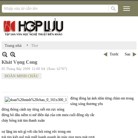
›
Trang nhà
Thơ
Trước
Sau
Khát Vọng Cong
05 Tháng Bảy 2009
12:00 SA
(Xem: 42767)
ĐOÀN MINH CHÂU
đừng đóng lại ánh nhìn từng chìm em trong
sóng sóng thương yêu
đừng thõng cánh tay từng siết em rực nóng
đừng bỏ đâu niềm si mê điên dại của cơn mưa cuối đông rây rắc
cháy bỏng trái tim thanh xuân
sự lặng im nói gì với câu hỏi rưng rức trong em
trái tim kiệt quệ mải miết loanh quanh ăn mày giọt mưa mát rượi