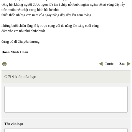
tiếng hát không nguôi được ngọn lửa âm ỉ cháy nỗi buồn ngấm ngầm về sự sống đầy rẫy
ước muốn nén chặt trong hình hài bé nhỏ
thiếu thốn những cơn mưa của ngày nắng dày dày lên năm tháng
những buổi chiều lặng lẽ ly rượu cụng với tia nắng lóe sáng cuối cùng
đâm vào em nỗi nhớ nhức buốt
đừng bỏ đi đâu yêu thương
Đoàn Minh Châu
Trước
Sau
Gửi ý kiến của bạn
Tên của bạn