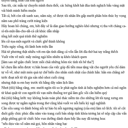
duyên dáng nhất của loài người
Sau tôi, các mẫu tự chuyển mình thưa thốt, các hứng khởi hát đùa tinh nghịch bấu váng mặt
vải bình minh hiếm muộn
Tất cả, bởi còn rất xanh xao, năm này, sẽ được tôi nhân lên gấp mười phân bón thúc hy vọng
năm sau phô tràng cười tráng kiện
Hãy hoan hô chúng, em, bởi đây sẽ là dàn giao hưởng nghèo khó nhưng vị tha với chàng ca-
sĩ-tôi-một-lần-cho-tất-cả cất khúc dẫn nhập
tổng kết một quá trình thử nghiệm
lên cử-tọa-một-người và chiếc ghế thinh không
Triệu ngày sống, tôi lành hơn triệu lần
Hái tứ phương thật nhiều với em tận tình dâng cả vốn lẫn lời dĩa thờ hai tay trắng thếch
Vuốt vờn vẽ môi: mấy móng ngà hồn nhiên tạ khéo khách quen
[làm sao nỡ giận chiếc lược mồi chải những hôm tóc tình tôi bê tha?]
kẻ chưa lần nếm được vị hân hoan của việc góp đủ tiền mua tặng vật cho người yêu chỉ dám
tự vỗ về, như một món quà tự chế biến cho nhân sinh nhật của chính hắn: hẳn em chẳng nỡ
tước đoạt nốt từ tôi gia sản nhỏ nhoi cuối cùng
nhưng thật ra em bay trước tôi hằng dãy năm lịch lãm
Nhơi (tôi) bằng răng, em: mười ngón tôi so le phát ngôn tình ái hiệu nghiệm hơn cả mỏ ngôn
từ khai quật từ con người tôi vạn niên thuỗng trơ giả làm gốc sồi cằn hiếm quý
thả (tôi) bằng lưỡi: tuy không hoàn toàn phó thác niềm tin cho những lời tôi tụng xưng em
song được tự ngắm nghía trong thơ cũng khá vuốt ve nỗi hiếu kỳ ngộ nghĩnh
Cần sửa sang và đánh bóng nỗi tự hào bị nỗi ngượng ngùng (của em) làm xô lệch: tôi sẽ cột
đuôi giấy chúc phúc đầu năm vào trang cuối bản nháp tình khóa tương lai sẽ nộp cặp câu vấn
phập phồng gió từ chiếc hôn vun dưỡng dành dụm bấy lâu nay đã tượng hoa:
“nếu dựa vào số năm mà gọi, hôn nhân vàng bạc