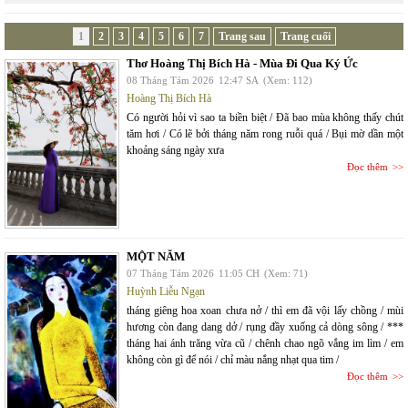
1
2
3
4
5
6
7
Trang sau
Trang cuối
Thơ Hoàng Thị Bích Hà - Mùa Đi Qua Ký Ức
08 Tháng Tám 2026
12:47 SA
(Xem: 112)
Hoàng Thị Bích Hà
Có người hỏi vì sao ta biền biệt / Đã bao mùa không thấy chút
tăm hơi / Có lẽ bởi tháng năm rong ruỗi quá / Bụi mờ dần một
khoảng sáng ngày xưa
Đọc thêm
MỘT NĂM
07 Tháng Tám 2026
11:05 CH
(Xem: 71)
Huỳnh Liễu Ngạn
tháng giêng hoa xoan chưa nở / thì em đã vội lấy chồng / mùi
hương còn đang dang dở / rụng đầy xuống cả dòng sông / ***
tháng hai ánh trăng vừa cũ / chênh chao ngõ vắng im lìm / em
không còn gì để nói / chỉ màu nắng nhạt qua tim /
Đọc thêm