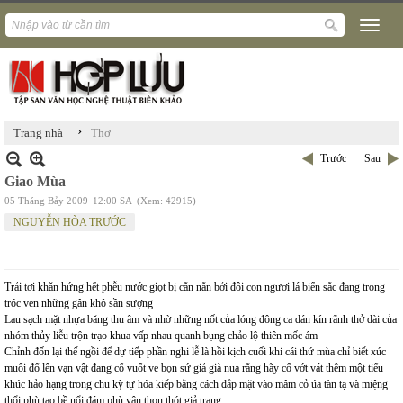
›
Trang nhà
Thơ
Trước
Sau
Giao Mùa
05 Tháng Bảy 2009
12:00 SA
(Xem: 42915)
NGUYỄN HÒA TRƯỚC
Trải tơi khăn hứng hết phễu nước giọt bị cắn nắn bởi đôi con ngươi lá biến sắc đang trong
tróc ven những gân khô sần sượng
Lau sạch mặt nhựa băng thu âm và nhờ những nốt của lóng đông ca dán kín rãnh thở dài của
nhóm thủy liễu trộn trạo khua vấp nhau quanh bụng chảo lộ thiên mốc ám
Chỉnh đốn lại thế ngồi để dự tiếp phần nghi lễ là hồi kịch cuối khi cái thứ mùa chỉ biết xúc
muối đổ lên vạn vật đang cố vuốt ve bọn sứ giả già nua rằng hãy cố vớt vát thêm một tiểu
khúc hảo hạng trong chu kỳ tự hóa kiếp bằng cách đắp mặt vào mâm cỏ úa tàn tạ và miệng
thổi phù tạo bề nổi đám phù vân thon thót giả trang