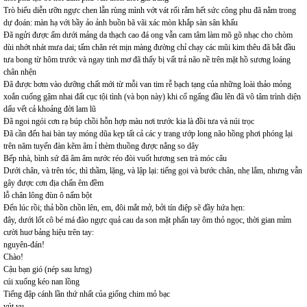
Trò biểu diễn ưỡn ngực chen lẫn rùng mình vớt vát rối rắm hết sức công phu đã nằm trong
dự đoán: màn hạ với bầy ảo ảnh buồn bã vãi xác mòn khắp sàn sân khấu
Đã ngửi được ấm dưới mảng da thạch cao đá ong vẫn cam tâm làm mõ gõ nhạc cho chòm
dùi nhớt nhát mưa dai; tấm chăn rét mịn màng đường chỉ chạy các mũi kim thêu đã bắt đầu
tưa bong từ hôm trước và ngay tinh mơ đã thấy bị vất trả não nề trên mặt hồ sương loáng
chân nhện
Đã được bơm vào dưỡng chất mới từ mỗi van tim rễ bạch tạng của những loài thảo mỏng
xoắn cuống gậm nhai đất cục tội tình (và bọn này) khi cố ngẩng đầu lên đã vô tâm trình diện
dấu vết cả khoảng đời lam lũ
Đã ngoi ngói cơn rạ búp chồi hỗn hợp màu nơi trước kia là đồi tưa và núi trọc
Đã cần đến hai bàn tay móng dũa kẹp tất cả các y trang ướp long não hồng phơi phóng lại
trên năm tuyến đàn kẽm âm ỉ thèm thuồng được nắng so dây
Bếp nhà, bình sứ đã âm âm nước réo đòi vuốt hương sen trà móc câu
Dưới chân, và trên tóc, thì thầm, lặng, và lập lại: tiếng gọi và bước chân, nhẹ lắm, nhưng vẫn
gây được cơn địa chấn êm đềm
lỗ chân lông đùn ô nấm bột
Đến lúc rồi; thả bồn chồn lên, em, đôi mắt mở, bởi tín điệp sẽ đầy hứa hẹn:
đây, dưới lốt cô bé má đào ngực quả cau da son mặt phấn tay ôm thỏ ngọc, thời gian mỉm
cười huơ bảng hiệu trên tay:
nguyên-đán!
Chào!
Cậu bạn gió (nép sau lưng)
cúi xuống kéo nan lồng
Tiếng đập cánh lần thứ nhất của giống chim mỏ bạc
vút vu