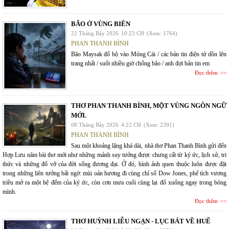
BÃO Ở VÙNG BIÊN
22 Tháng Bảy 2026
10:23 CH
(Xem: 1764)
PHAN THANH BÌNH
Bão Maysak đổ bộ vào Móng Cái / các bản tin điện tử dồn lên
trang nhất / suốt nhiều giờ chống bão / anh đợi bản tin em
Đọc thêm
THƠ PHAN THANH BÌNH, MỘT VÙNG NGÔN NGỮ
MỚI.
08 Tháng Bảy 2026
4:22 CH
(Xem: 2391)
PHAN THANH BÌNH
Sau một khoảng lặng khá dài, nhà thơ Phan Thanh Bình gửi đến
Hợp Lưu năm bài thơ mới như những mảnh suy tưởng được chưng cất từ ký ức, lịch sử, tri
thức và những đổ vỡ của đời sống đương đại. Ở đó, hình ảnh quen thuộc luôn được đặt
trong những liên tưởng bất ngờ: mùi oản hương đi cùng chỉ số Dow Jones, phế tích vương
triều mở ra một hệ đếm của ký ức, còn cơn mưa cuối cùng lại đổ xuống ngay trong bóng
mình.
Đọc thêm
THƠ HUỲNH LIỄU NGẠN - LỤC BÁT VỀ HUẾ