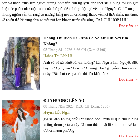
đơn và hành trình làm người dường như vẫn còn nguyên tính thời sự. Chúng tôi xin giới
thiệu tác phẩm như một món quà nhỏ gửi đến những độc giả yêu thơ Nguyễn Chí Trung —
những người vẫn tin rằng có những tiếng nói thi ca không thuộc về một thời điểm, mà thuộc
về nhiều thế hệ cùng chia sẻ một nỗi băn khoăn trước đời sống. TẠP CHÍ HỢP LƯU
Đọc thêm
Hoàng Thị Bích Hà - Anh Có Về Xứ Huế Với Em
Không?
05 Tháng Sáu 2026
3:26 CH
(Xem: 3406)
Hoàng Thị Bích Hà
Anh có về xứ Huế với em không? Lên Ngự Bình, Nguyệt Biều
hay Lương Quán? Bến nước sông Hương ngắm nhìn đàn cá
quẫy / Bên bụi tre ngà còn đó dấu khắc tên /
Đọc thêm
ĐƯA HƯƠNG LÊN ÁO
08 Tháng Năm 2026
11:30 CH
(Xem: 5260)
Huỳnh Liễu Ngạn
gió sẽ lạnh những chiều xa thành phố / mùa đi qua cho lá rụng
xuống đường / tà áo ấy đã mòn thêm mặt lộ / khi mưa về làm
ướt cả muôn phương
Đọc thêm