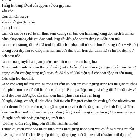
Tiếng lật trang lở đất của quyển vở đời gáy nâu
xáo xác
Con tim cẩn xa cừ
khấp khởi gọi (tên) em
(như) khóc
Cảm ơn các bé sẻ rời tổ ấm thức sớm xuống sân bày đội hình lăng xăng dọn sạch li ti mẩu
bánh chạy cuống chữ chi dọc hành lang dài đến gốc bơ tím đang cúi đầu nặn trái
cảm ơn chị sương-tất niên đã tưới lấp dấu chân phạm tội nữ sinh lón lén sang thăm + về (từ )
phòng cuối dãy nơi có chóp mai non hai đứa đào trộm trên đồi-trinh-nữ về hạ thổ đêm trừ
tịch năm nào
cảm ơn nàng tuyết bàn giao phiên trực thật nhu mì cho chàng lửa
Nhân danh chính cá nhân thân chủ sống sót với đầy đủ cảm thụ ngọn ngành, cảm ơn các lực
lượng chiều chuộng cùng ngũ quan tôi đã duy trì khá hiệu quả các hoạt động tự tồn trong
điều kiện lao đao nhất
và sẽ cho (em) hết mớ còn lại trong túi cảm ơn nếu em chịu ngưng đánh rộn thị giác tôi bằng
nửa phiên múa dẻo lũ đồi lũ núi cơ hữu nghiêng ngả điệp trùng mà cùng tôi tĩnh thân lấy vài
phút dõi theo đường bò của chú-kiến-hạnh phúc râm rẩm trên lưng
90 ngày đông, với tôi, đủ dịu dàng, bởi tôi vẫn là người chăm chỉ canh giữ cho nồi-yêu-em
luôn đượm lửa, câu châm ngôn ngậm ngọt như viên thuốc tăng lực: giấc lạnh lùng là điều
kiện tiên thiên mở nút hoan lạc, gối xương rồng là nấc thang êm ái lên ngự lụa nõn một em
tôi nghi ngút mê hoặc giường ngủ mới tinh
[tội thay khúm rừng lũng bên đã hốc hác hẳn nhiều!]
Trước tôi, chen chúc bao nhiêu bình minh nhát gừng nhạc hiệu xâu chuỗi tà dương rối nồi
giấy mực chỉ để là chất liệu giúp tôi thực tập giọng phát âm kéo dài nửa âm cuối động từ