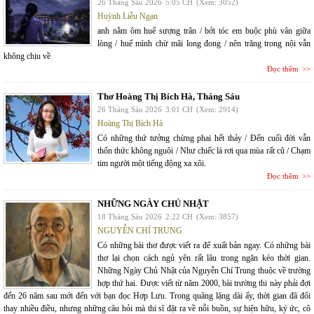
26 Tháng Sáu 2026
5:05 CH
(Xem: 3052)
Huỳnh Liễu Ngạn
anh nằm ôm huế sượng trân / bởi tóc em buộc phù vân giữa
lòng / huế mình chừ mãi long đong / nên trăng trong nội vẫn
không chịu về
Đọc thêm
Thơ Hoàng Thị Bích Hà, Tháng Sáu
26 Tháng Sáu 2026
3:01 CH
(Xem: 2914)
Hoàng Thị Bích Hà
Có những thứ tưởng chừng phai hết thảy / Đến cuối đời vẫn
thổn thức không nguôi / Như chiếc lá rơi qua mùa rất cũ / Chạm
tim người một tiếng động xa xôi.
Đọc thêm
NHỮNG NGÀY CHỦ NHẬT
18 Tháng Sáu 2026
2:22 CH
(Xem: 3857)
NGUYỄN CHÍ TRUNG
Có những bài thơ được viết ra để xuất bản ngay. Có những bài
thơ lại chọn cách ngủ yên rất lâu trong ngăn kéo thời gian.
Những Ngày Chủ Nhật của Nguyễn Chí Trung thuộc về trường
hợp thứ hai. Được viết từ năm 2000, bài trường thi này phải đợi
đến 26 năm sau mới đến với bạn đọc Hợp Lưu. Trong quãng lặng dài ấy, thời gian đã đổi
thay nhiều điều, nhưng những câu hỏi mà thi sĩ đặt ra về nỗi buồn, sự hiện hữu, ký ức, cô