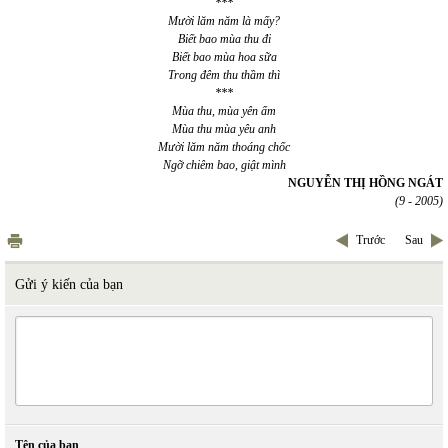
***
Mười lăm năm là mấy?
Biết bao mùa thu đi
Biết bao mùa hoa sữa
Trong đêm thu thầm thì
***
Mùa thu, mùa yên ấm
Mùa thu mùa yêu anh
Mười lăm năm thoáng chốc
Ngỡ chiêm bao, giật mình
NGUYỄN THỊ HỒNG NGÁT
(9 - 2005)
Trước
Sau
Gửi ý kiến của bạn
Tên của bạn