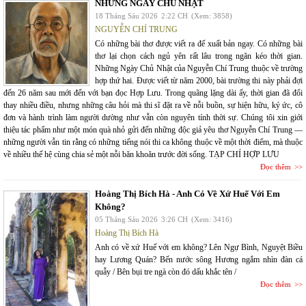
NHỮNG NGÀY CHỦ NHẬT
18 Tháng Sáu 2026
2:22 CH
(Xem: 3858)
NGUYỄN CHÍ TRUNG
Có những bài thơ được viết ra để xuất bản ngay. Có những bài
thơ lại chọn cách ngủ yên rất lâu trong ngăn kéo thời gian.
Những Ngày Chủ Nhật của Nguyễn Chí Trung thuộc về trường
hợp thứ hai. Được viết từ năm 2000, bài trường thi này phải đợi
đến 26 năm sau mới đến với bạn đọc Hợp Lưu. Trong quãng lặng dài ấy, thời gian đã đổi
thay nhiều điều, nhưng những câu hỏi mà thi sĩ đặt ra về nỗi buồn, sự hiện hữu, ký ức, cô
đơn và hành trình làm người dường như vẫn còn nguyên tính thời sự. Chúng tôi xin giới
thiệu tác phẩm như một món quà nhỏ gửi đến những độc giả yêu thơ Nguyễn Chí Trung —
những người vẫn tin rằng có những tiếng nói thi ca không thuộc về một thời điểm, mà thuộc
về nhiều thế hệ cùng chia sẻ một nỗi băn khoăn trước đời sống. TẠP CHÍ HỢP LƯU
Đọc thêm
Hoàng Thị Bích Hà - Anh Có Về Xứ Huế Với Em
Không?
05 Tháng Sáu 2026
3:26 CH
(Xem: 3416)
Hoàng Thị Bích Hà
Anh có về xứ Huế với em không? Lên Ngự Bình, Nguyệt Biều
hay Lương Quán? Bến nước sông Hương ngắm nhìn đàn cá
quẫy / Bên bụi tre ngà còn đó dấu khắc tên /
Đọc thêm