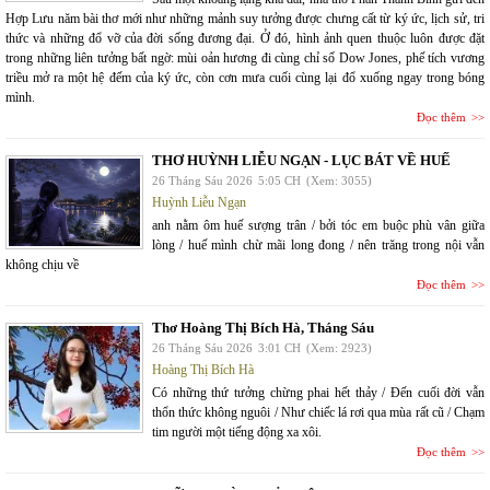
Hợp Lưu năm bài thơ mới như những mảnh suy tưởng được chưng cất từ ký ức, lịch sử, tri
thức và những đổ vỡ của đời sống đương đại. Ở đó, hình ảnh quen thuộc luôn được đặt
trong những liên tưởng bất ngờ: mùi oản hương đi cùng chỉ số Dow Jones, phế tích vương
triều mở ra một hệ đếm của ký ức, còn cơn mưa cuối cùng lại đổ xuống ngay trong bóng
mình.
Đọc thêm
THƠ HUỲNH LIỄU NGẠN - LỤC BÁT VỀ HUẾ
26 Tháng Sáu 2026
5:05 CH
(Xem: 3055)
Huỳnh Liễu Ngạn
anh nằm ôm huế sượng trân / bởi tóc em buộc phù vân giữa
lòng / huế mình chừ mãi long đong / nên trăng trong nội vẫn
không chịu về
Đọc thêm
Thơ Hoàng Thị Bích Hà, Tháng Sáu
26 Tháng Sáu 2026
3:01 CH
(Xem: 2923)
Hoàng Thị Bích Hà
Có những thứ tưởng chừng phai hết thảy / Đến cuối đời vẫn
thổn thức không nguôi / Như chiếc lá rơi qua mùa rất cũ / Chạm
tim người một tiếng động xa xôi.
Đọc thêm