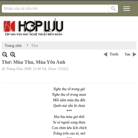
›
Trang nhà
Thơ
Trước
Sau
Thơ: Mùa Thu, Mùa Yêu Anh
26 Tháng Chín 2008
12:00 SA
(Xem: 55322)
Nghe thu về trong gió
Nghe thu về trong mưa
Mỗi năm mùa thu đến
Quên mà vẫn là chưa
***
Hui hiu mùa gió thổi
Se sẻ ngoài song thưa
Con chim kêu lích chích
Trăng trên cao tỏ, mờ