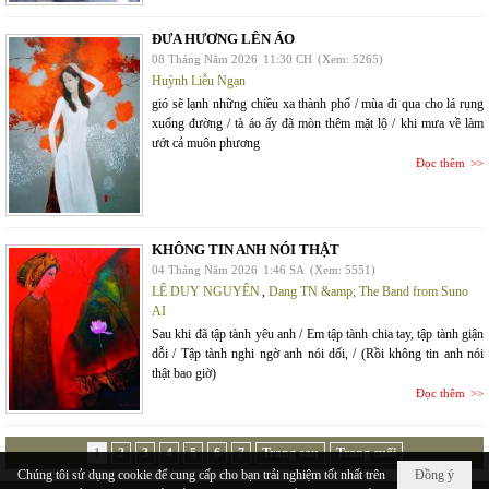
ĐƯA HƯƠNG LÊN ÁO
08 Tháng Năm 2026
11:30 CH
(Xem: 5265)
Huỳnh Liễu Ngạn
gió sẽ lạnh những chiều xa thành phố / mùa đi qua cho lá rụng
xuống đường / tà áo ấy đã mòn thêm mặt lộ / khi mưa về làm
ướt cả muôn phương
Đọc thêm
KHÔNG TIN ANH NÓI THẬT
04 Tháng Năm 2026
1:46 SA
(Xem: 5551)
LÊ DUY NGUYÊN
,
Dang TN &amp; The Band from Suno
AI
Sau khi đã tập tành yêu anh / Em tập tành chia tay, tập tành giận
dỗi / Tập tành nghi ngờ anh nói dối, / (Rồi không tin anh nói
thật bao giờ)
Đọc thêm
1
2
3
4
5
6
7
Trang sau
Trang cuối
Chúng tôi sử dụng cookie để cung cấp cho bạn trải nghiệm tốt nhất trên
Đồng ý