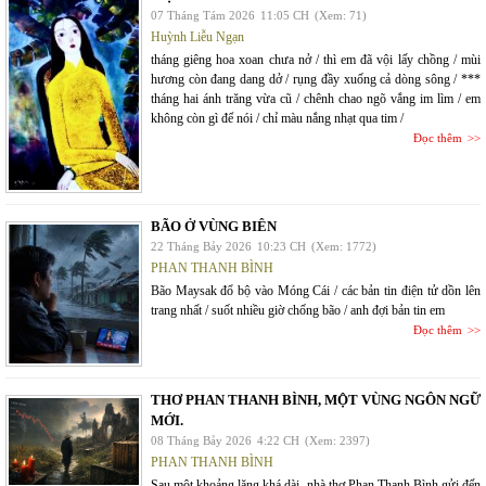
07 Tháng Tám 2026
11:05 CH
(Xem: 71)
Huỳnh Liễu Ngạn
tháng giêng hoa xoan chưa nở / thì em đã vội lấy chồng / mùi
hương còn đang dang dở / rụng đầy xuống cả dòng sông / ***
tháng hai ánh trăng vừa cũ / chênh chao ngõ vắng im lìm / em
không còn gì để nói / chỉ màu nắng nhạt qua tim /
Đọc thêm
BÃO Ở VÙNG BIÊN
22 Tháng Bảy 2026
10:23 CH
(Xem: 1772)
PHAN THANH BÌNH
Bão Maysak đổ bộ vào Móng Cái / các bản tin điện tử dồn lên
trang nhất / suốt nhiều giờ chống bão / anh đợi bản tin em
Đọc thêm
THƠ PHAN THANH BÌNH, MỘT VÙNG NGÔN NGỮ
MỚI.
08 Tháng Bảy 2026
4:22 CH
(Xem: 2397)
PHAN THANH BÌNH
Sau một khoảng lặng khá dài, nhà thơ Phan Thanh Bình gửi đến