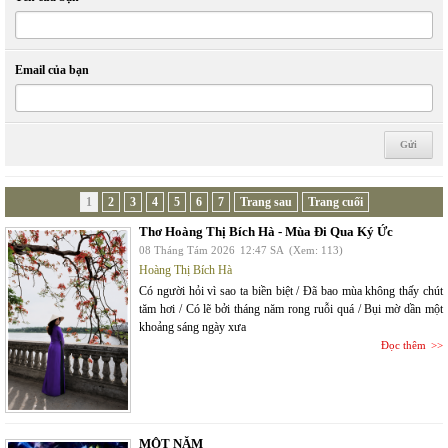
Email của bạn
1
2
3
4
5
6
7
Trang sau
Trang cuối
Thơ Hoàng Thị Bích Hà - Mùa Đi Qua Ký Ức
08 Tháng Tám 2026
12:47 SA
(Xem: 113)
Hoàng Thị Bích Hà
Có người hỏi vì sao ta biền biệt / Đã bao mùa không thấy chút
tăm hơi / Có lẽ bởi tháng năm rong ruỗi quá / Bụi mờ dần một
khoảng sáng ngày xưa
Đọc thêm
MỘT NĂM