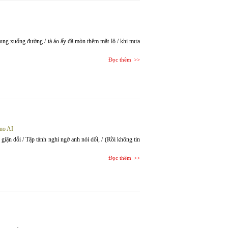
 rụng xuống đường / tà áo ấy đã mòn thêm mặt lộ / khi mưa
Đọc thêm
no AI
h giận dỗi / Tập tành nghi ngờ anh nói dối, / (Rồi không tin
Đọc thêm