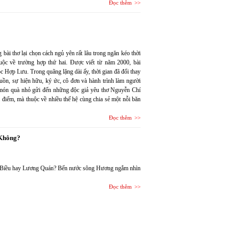
Đọc thêm
bài thơ lại chọn cách ngủ yên rất lâu trong ngăn kéo thời
c về trường hợp thứ hai. Được viết từ năm 2000, bài
c Hợp Lưu. Trong quãng lặng dài ấy, thời gian đã đổi thay
buồn, sự hiện hữu, ký ức, cô đơn và hành trình làm người
t món quà nhỏ gửi đến những độc giả yêu thơ Nguyễn Chí
 điểm, mà thuộc về nhiều thế hệ cùng chia sẻ một nỗi băn
Đọc thêm
 Không?
 Biều hay Lương Quán? Bến nước sông Hương ngắm nhìn
Đọc thêm