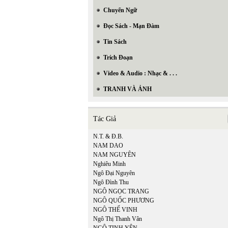
Chuyển Ngữ
Đọc Sách - Mạn Đàm
Tin Sách
Trích Đoạn
Video & Audio : Nhạc & . . .
TRANH VÀ ẢNH
Tác Giả
N.T. & Đ.B.
NAM DAO
NAM NGUYÊN
Nghiêu Minh
Ngô Đại Nguyên
Ngô Đình Thu
NGÔ NGỌC TRANG
NGÔ QUỐC PHƯƠNG
NGÔ THẾ VINH
In Trang
Ngô Thị Thanh Vân