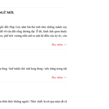
NGỮ MỚI.
h gửi đến Hợp Lưu năm bài thơ mới như những mảnh suy
g đổ vỡ của đời sống đương đại. Ở đó, hình ảnh quen thuộc
es, phế tích vương triều mở ra một hệ đếm của ký ức, còn
Đọc thêm
 lòng / huế mình chừ mãi long đong / nên trăng trong nội
Đọc thêm
n thổn thức không nguôi / Như chiếc lá rơi qua mùa rất cũ