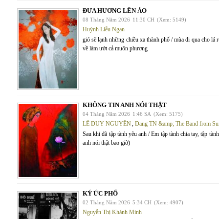
ĐƯA HƯƠNG LÊN ÁO
08 Tháng Năm 2026
11:30 CH
(Xem: 5149)
Huỳnh Liễu Ngạn
gió sẽ lạnh những chiều xa thành phố / mùa đi qua cho lá
về làm ướt cả muôn phương
KHÔNG TIN ANH NÓI THẬT
04 Tháng Năm 2026
1:46 SA
(Xem: 5175)
LÊ DUY NGUYÊN
,
Dang TN &amp; The Band from Su
Sau khi đã tập tành yêu anh / Em tập tành chia tay, tập tàn
anh nói thật bao giờ)
KÝ ỨC PHỐ
02 Tháng Năm 2026
5:34 CH
(Xem: 4907)
Nguyễn Thị Khánh Minh