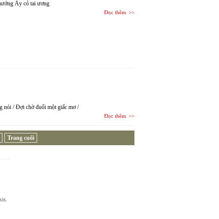
hướng Áy cỏ tai ương
Đọc thêm
ng nói / Đợi chờ đuối một giấc mơ /
Đọc thêm
Trang cuối
sis.