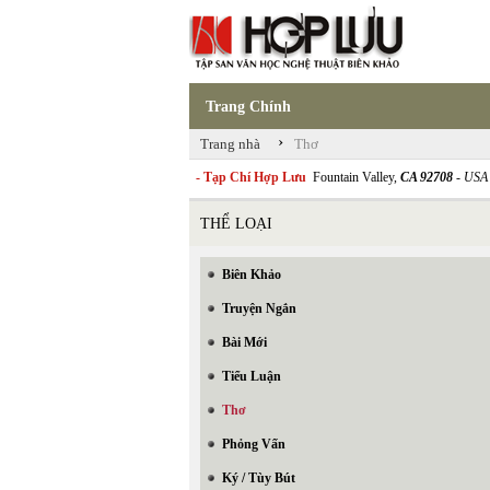
Trang Chính
›
Trang nhà
Thơ
- Tạp Chí Hợp Lưu
Fountain Valley,
CA 92708
- USA
THỂ LOẠI
Biên Khảo
Truyện Ngắn
Bài Mới
Tiểu Luận
Thơ
Phỏng Vấn
Ký / Tùy Bút