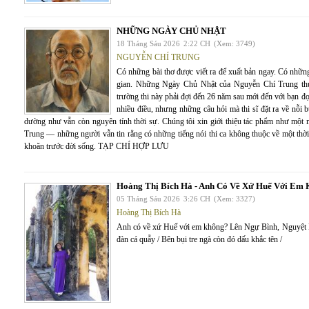
NHỮNG NGÀY CHỦ NHẬT
18 Tháng Sáu 2026
2:22 CH
(Xem: 3749)
NGUYỄN CHÍ TRUNG
Có những bài thơ được viết ra để xuất bản ngay. Có những 
gian. Những Ngày Chủ Nhật của Nguyễn Chí Trung thuộ
trường thi này phải đợi đến 26 năm sau mới đến với bạn đọ
nhiều điều, nhưng những câu hỏi mà thi sĩ đặt ra về nỗi 
dường như vẫn còn nguyên tính thời sự. Chúng tôi xin giới thiệu tác phẩm như mộ
Trung — những người vẫn tin rằng có những tiếng nói thi ca không thuộc về một thời
khoăn trước đời sống. TẠP CHÍ HỢP LƯU
Hoàng Thị Bích Hà - Anh Có Về Xứ Huế Với Em
05 Tháng Sáu 2026
3:26 CH
(Xem: 3327)
Hoàng Thị Bích Hà
Anh có về xứ Huế với em không? Lên Ngự Bình, Nguyệt
đàn cá quẫy / Bên bụi tre ngà còn đó dấu khắc tên /