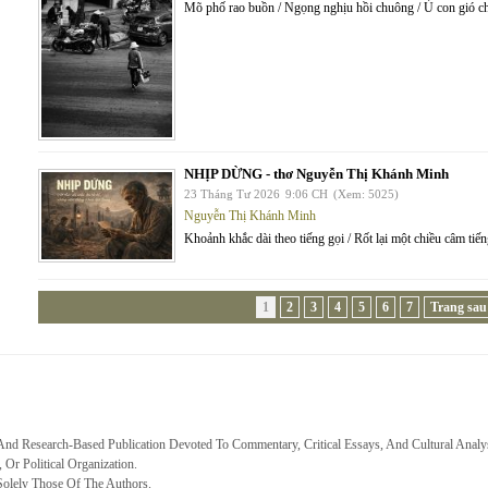
Mõ phố rao buồn / Ngọng nghịu hồi chuông / Ù con gió c
NHỊP DỪNG - thơ Nguyễn Thị Khánh Minh
23 Tháng Tư 2026
9:06 CH
(Xem: 5025)
Nguyễn Thị Khánh Minh
Khoảnh khắc dài theo tiếng gọi / Rốt lại một chiều câm tiế
1
2
3
4
5
6
7
Trang sau
 And Research-Based Publication Devoted To Commentary, Critical Essays, And Cultural Analy
, Or Political Organization.
Solely Those Of The Authors.