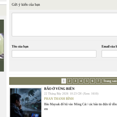
Gửi ý kiến của bạn
Tên của bạn
Email của 
1
2
3
4
5
6
7
Trang sau
BÃO Ở VÙNG BIÊN
22 Tháng Bảy 2026
10:23 CH
(Xem: 1610)
PHAN THANH BÌNH
Bão Maysak đổ bộ vào Móng Cái / các bản tin điện tử dồn l
em