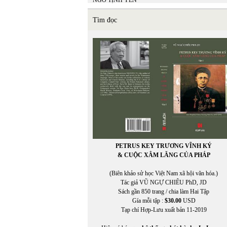
NGÔ TỊNH YÊN
NGỌC HOÀI PHƯƠNG
Ngu Yên
Tìm đọc
NGƯỜI VIỆT
NGƯỜI VIỆT ONLINE
NGUYỄN ĐÔNG GIANG
NGUYỄN THẠCH GIANG
Nguyễn Anh Thế
NGUYỄN BÍNH
NGUYỄN BÌNH PHƯƠNG
NGUYỄN CHÍ TRUNG
Nguyễn Công Khanh
Nguyễn Cung Thông
NGUYỄN DẠ QUỲNH
Nguyễn Đăng Khánh
NGUYỄN ĐĂNG KHOA
PETRUS KEY TRƯƠNG VĨNH KÝ
NGUYỄN ĐĂNG KHƯƠNG
& CUỘC XÂM LĂNG CỦA PHÁP
NGUYỄN ĐẠT
Nguyễn Đình Bổn
(Biên khảo sử học Việt Nam xã hội văn hóa.)
NGUYỄN ĐÔNG GIANG
Tác giả VŨ NGỰ CHIÊU PhD, JD
NGUYÊN DU
Sách gần 850 trang / chia làm Hai Tập
NGUYỄN ĐỨC BẠN
Gía mỗi tập :
$30.00
USD
NGUYỄN ĐỨC BẠN
Tạp chí Hợp-Lưu xuất bản 11-2019
NGUYỄN ĐỨC HẠNH
Nguyễn Đức Quang