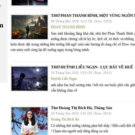
ữ:
THƠ PHAN THANH BÌNH, MỘT VÙNG NGÔN 
08 Tháng Bảy 2026
4:22 CH
(Xem: 2293)
m
PHAN THANH BÌNH
Sau một khoảng lặng khá dài, nhà thơ Phan Thanh Bìn
tưởng được chưng cất từ ký ức, lịch sử, tri thức và nhữn
luôn được đặt trong những liên tưởng bất ngờ: mùi oản hương đi cùng chỉ số Dow Jon
cơn mưa cuối cùng lại đổ xuống ngay trong bóng mình.
THƠ HUỲNH LIỄU NGẠN - LỤC BÁT VỀ HUẾ
26 Tháng Sáu 2026
5:05 CH
(Xem: 2911)
Huỳnh Liễu Ngạn
anh nằm ôm huế sượng trân / bởi tóc em buộc phù vân giữa
vẫn không chịu về
Thơ Hoàng Thị Bích Hà, Tháng Sáu
26 Tháng Sáu 2026
3:01 CH
(Xem: 2814)
Hoàng Thị Bích Hà
Có những thứ tưởng chừng phai hết thảy / Đến cuối đời vẫ
/ Chạm tim người một tiếng động xa xôi.