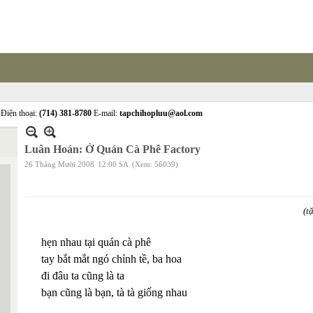
Điện thoại:
(714) 381-8780
E-mail:
tapchihopluu@aol.com
Luân Hoán: Ở Quán Cà Phê Factory
26 Tháng Mười 2008
12:00 SA
(Xem: 56039)
(t
hẹn nhau tại quán cà phê
tay bắt mắt ngó chỉnh tề, ba hoa
đi đâu ta cũng là ta
bạn cũng là bạn, tà tà giống nhau