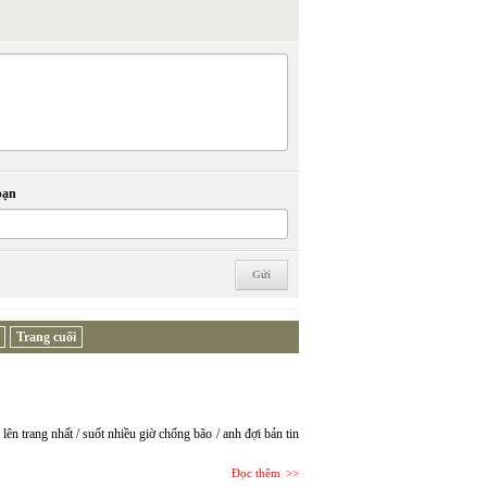
bạn
Trang cuối
ên trang nhất / suốt nhiều giờ chống bão / anh đợi bản tin
Đọc thêm