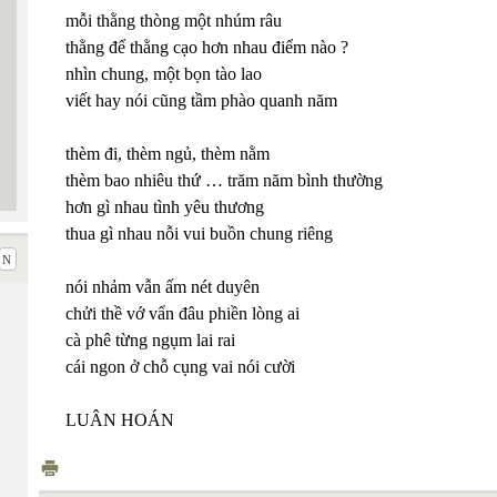
mỗi thằng thòng một nhúm râu
thằng để thằng cạo hơn nhau điểm nào ?
nhìn chung, một bọn tào lao
viết hay nói cũng tầm phào quanh năm
thèm đi, thèm ngủ, thèm nằm
thèm bao nhiêu thứ … trăm năm bình thường
hơn gì nhau tình yêu thương
thua gì nhau nỗi vui buồn chung riêng
nói nhảm vẫn ấm nét duyên
chửi thề vớ vẩn đâu phiền lòng ai
cà phê từng ngụm lai rai
cái ngon ở chỗ cụng vai nói cười
LUÂN HOÁN