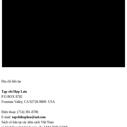
Địa chỉ liên lạc
Tạp chí Hợp Lưu
P.O.BOX 8782
Fountain Valley, CA 92728-9809- USA
Điện thoại: (714) 381-8780
E-mail:
tapchihopluu@aol.com
Sách có bán tại các tiệm sách Việt Nam