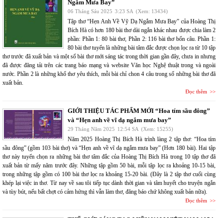
Ngắm Mưa Bay”
06 Tháng Sáu 2025
3:23 SA
(Xem: 13434)
Tập thơ “Hẹn Anh Về Vỹ Dạ Ngắm Mưa Bay” của Hoàng Thị
Bích Hà có hơn 180 bài thơ dài ngắn khác nhau được chia làm 2
phần: Phần 1: 80 bài thơ, Phần 2: 116 bài thơ bốn câu. Phần 1:
80 bài thơ tuyển là những bài tâm đắc được chọn lọc ra từ 10 tập
thơ trước đã xuất bản và một số bài thơ mới sáng tác trong thời gian gần đây, chưa in nhưng
đã được đăng tải trên các trang báo mạng và website Văn học Nghệ thuật trong và ngoài
nước. Phần 2 là những khổ thơ yêu thích, mỗi bài chỉ chon 4 câu trong số những bài thơ đã
xuất bản.
Đọc thêm
GIỚI THIỆU TÁC PHẨM MỚI “Hoa tím sầu đông”
và “Hẹn anh về vĩ dạ ngắm mưa bay”
29 Tháng Năm 2025
12:54 SA
(Xem: 15255)
Năm 2025 Hoàng Thị Bích Hà trình làng 2 tập thơ: “Hoa tím
sầu đông” (gồm 103 bài thơ) và “Hẹn anh về vĩ dạ ngắm mưa bay” (Hơn 180 bài). Hai tập
thơ này tuyển chọn ra những bài thơ tâm đắc của Hoàng Thị Bích Hà trong 10 tập thơ đã
xuất bản từ mấy năm trước đây. Những tập gồm 50 bài, mỗi tập lọc ra khoảng 10-15 bài,
trong những tập gồm có 100 bài thơ lọc ra khoảng 15-20 bài. (Đây là 2 tập thơ cuối cùng
khép lại việc in thơ. Từ nay về sau tôi tiếp tục dành thời gian và tâm huyết cho truyện ngắn
và tùy bút, nếu bất chợt có cảm hứng thì vẫn làm thơ, đăng báo chứ không xuất bản nữa).
Đọc thêm