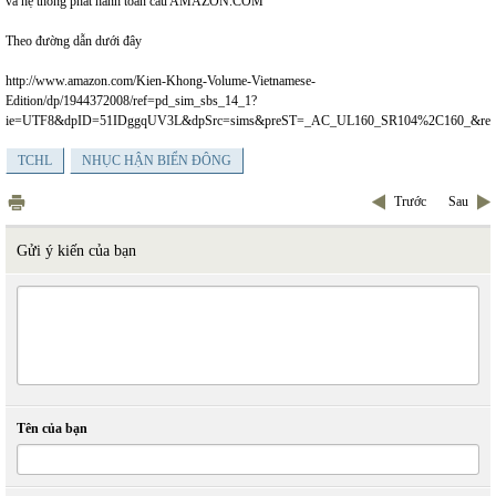
và hệ thống phát hành toàn cầu
AMAZON.COM
Theo đường dẫn dưới đây
http://www.amazon.com/Kien-Khong-Volume-Vietnamese-
Edition/dp/1944372008/ref=pd_sim_sbs_14_1?
ie=UTF8&dpID=51IDggqUV3L&dpSrc=sims&preST=_AC_UL160_SR104%2C160_&
TCHL
NHỤC HẬN BIỂN ĐÔNG
Trước
Sau
Gửi ý kiến của bạn
Tên của bạn