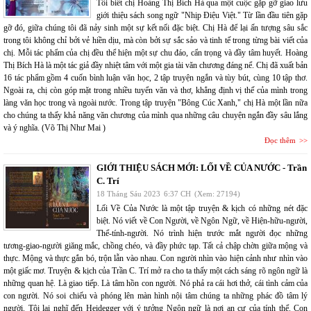
Tôi biết chị Hoàng Thị Bích Hà qua một cuộc gặp gỡ giao lưu
giới thiệu sách song ngữ "Nhịp Điệu Việt." Từ lần đầu tiên gặp
gỡ đó, giữa chúng tôi đã nảy sinh một sự kết nối đặc biệt. Chị Hà để lại ấn tượng sâu sắc
trong tôi không chỉ bởi vẻ hiền dịu, mà còn bởi sự sắc sảo và tinh tế trong từng bài viết của
chị. Mỗi tác phẩm của chị đều thể hiện một sự chu đáo, cẩn trọng và đầy tâm huyết. Hoàng
Thị Bích Hà là một tác giả đầy nhiệt tâm với một gia tài văn chương đáng nể. Chị đã xuất bản
16 tác phẩm gồm 4 cuốn bình luận văn học, 2 tập truyện ngắn và tùy bút, cùng 10 tập thơ.
Ngoài ra, chị còn góp mặt trong nhiều tuyển văn và thơ, khẳng định vị thế của mình trong
làng văn học trong và ngoài nước. Trong tập truyện "Bông Cúc Xanh," chị Hà một lần nữa
cho chúng ta thấy khả năng văn chương của mình qua những câu chuyện ngắn đầy sâu lắng
và ý nghĩa. (Võ Thị Như Mai )
Đọc thêm
GIỚI THIỆU SÁCH MỚI: LỐI VỀ CỦA NƯỚC - Trần
C. Trí
18 Tháng Sáu 2023
6:37 CH
(Xem: 27194)
Lối Về Của Nước là một tập truyện & kịch có những nét đặc
biệt. Nó viết về Con Người, về Ngôn Ngữ, về Hiện-hữu-người,
Thể-tính-người. Nó trình hiện trước mắt người đọc những
tương-giao-người giăng mắc, chồng chéo, và đầy phức tạp. Tất cả chập chờn giữa mộng và
thực. Mộng và thực gắn bó, trộn lẫn vào nhau. Con người nhìn vào hiện cảnh như nhìn vào
một giấc mơ. Truyện & kịch của Trần C. Trí mở ra cho ta thấy một cách sáng rõ ngôn ngữ là
những quan hệ. Là giao tiếp. Là tâm hồn con người. Nó phả ra cái hơi thở, cái tình cảm của
con người. Nó soi chiếu và phóng lên màn hình nội tâm chúng ta những phác đồ tâm lý
người. Tôi lại nghĩ đến Heidegger với ý tưởng Ngôn ngữ là nơi an cư của tính thể. Con