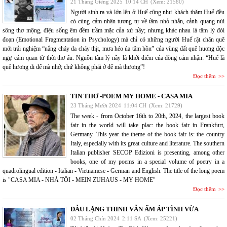
21 Tháng Giêng 2025
10:14 CH
(Xem: 21580)
Người sinh ra và lớn lên ở Huế cũng như khách thăm Huế đều
có cùng cảm nhận tương tự về tầm nhỏ nhắn, cảnh quang núi
sông thơ mộng, điệu sống êm đềm trầm mặc của xứ nầy; nhưng khác nhau là tâm lý đòi
đoạn (Emotional Fragmentation in Psychology) mà chỉ có những người Huế rặt chân quê
mới trải nghiệm “nắng cháy da cháy thịt, mưa héo úa tâm hồn” của vùng đất quê huơng độc
ngự cảm quan từ thời thơ ấu. Nguồn tâm lý nầy là khởi điểm của dòng cảm nhận: “Huế là
quê hương đi để mà nhớ; chứ không phải ở để mà thương”!
Đọc thêm
TIN THƠ -POEM MY HOME - CASA MIA
23 Tháng Mười 2024
11:04 CH
(Xem: 21729)
The week - from October 16th to 20th, 2024, the largest book
fair in the world will take plac: the book fair in Frankfurt,
Germany. This year the theme of the book fair is: the country
Italy, especially with its great culture and literature. The southern
Italian publisher SECOP Edizioni is presenting, among other
books, one of my poems in a special volume of poetry in a
quadrolingual edition - Italian - Vietnamese - German and English. The title of the long poem
is "CASA MIA - NHÀ TÔI - MEIN ZUHAUS - MY HOME"
Đọc thêm
DẪU LẶNG THINH VẪN ẤM ÁP TÌNH VỪA
02 Tháng Chín 2024
2:11 SA
(Xem: 25221)