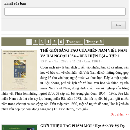
Email của bạn
1
2
3
4
5
6
Trang sau
Trang cuối
THẾ GIỚI SÁNG TẠO CỦA MIỀN NAM VIỆT NAM
VÀ HẢI NGOẠI 1954 – ĐẾN HIỆN TẠI – TẬP 1
13 Tháng Tám 2025
9:11 CH
(Xem: 12091)
Cuốn sách này là bản dịch tuyển tập những bút ký cá nhân, văn
học và báo chí về các nhân vật Việt Nam đã có những đóng góp
đáng kể cho văn học, nghệ thuật và khoa học. Đây là một nguồn
tư liệu phong phú về lịch sử xã hội, văn hóa và chính trị của
miền Nam Việt Nam, đồng thời khắc họa sự nghiệp của từng
nhân vật. Phần lớn những người được đề cập nổi bật trong giai đoạn 1954 – 1975. Sau khi
miền Nam thất thủ vào tay lực lượng miền Bắc năm 1975, hầu hết họ đều bị giam giữ nhiều
năm trong các trại cải tạo cộng sản. Đến thập niên 1980, một số người đã sang Hoa Kỳ và đa
phần vẫn tiếp tục hoạt động sáng tạo.(TS. Eric Henry, dịch giả)
Đọc thêm
GIỚI THIỆU TÁC PHẨM MỚI “Hẹn Anh Về Vỹ Dạ