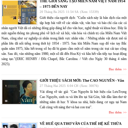
THẾ GIỚI SÁNG TẠO MIỀN NAM VIỆT NAM 1954
– 1975 ĐẾN NAY
20 Tháng Ba 2025
11:54 SA
(Xem: 15339)
Giới thiệu của người dịch: "Cuốn sách này là bản dịch của một
tập hợp bài viết về các nhân vật, văn học và báo chí của các cá
nhân người Việt đã có những đóng góp đáng kể cho văn học, nghệ thuật và khoa học. Đây là
một nguồn thông tin phong phú về lịch sử xã hội, văn hóa và chính trị của Miền Nam Việt
Nam, cũng như sự nghiệp cá nhân trong lãnh vực nhân văn. / Những nhân vật được mô tả
phần lớn đã nổi tiếng trong thời kỳ 1954 - 1975. Sau khi Miền Nam sụp đổ vào tay Bắc
quân năm 1975, hầu hết trong số họ đã bị giam cầm một số năm trong các trại cải tạo cộng
sản. Sau đó, vào những năm 1980, một số đã đến Hoa Kỳ và hầu hết vẫn tiếp tục hoạt động
sáng tạo."(ERIC HENRY / Đồi Chapel, Bắc Carolina. / Viết cho Ngày 30 tháng 4 năm
2025).
Đọc thêm
GIỚI THIỆU SÁCH MỚI: Thơ CAO NGUYÊN - Vắn
27 Tháng Hai 2025
6:04 CH
(Xem: 30076)
Vài dòng về tác giả: "Cao Nguyên là bút hiệu của LưuTrọng
Cao Nguyên, sinh ra và lớn lên tại Sài Gòn, bắt đầu làm thơ từ
những năm đi học Y khoa xa nhà, hiện đang cư ngụ tại Nam
Cali cùng với nàng thơ và hai con trai".
Đọc thêm
VỀ HUẾ QUA THƠ VĂN CỦA THẾ HỆ KẾ THỪA