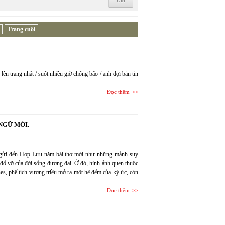
Trang cuối
ên trang nhất / suốt nhiều giờ chống bão / anh đợi bản tin
Đọc thêm
NGỮ MỚI.
h gửi đến Hợp Lưu năm bài thơ mới như những mảnh suy
g đổ vỡ của đời sống đương đại. Ở đó, hình ảnh quen thuộc
es, phế tích vương triều mở ra một hệ đếm của ký ức, còn
Đọc thêm