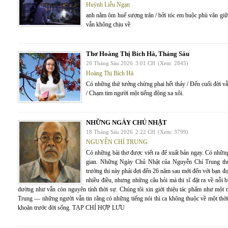
Huỳnh Liễu Ngạn
anh nằm ôm huế sượng trân / bởi tóc em buộc phù vân giữa
vẫn không chịu về
Thơ Hoàng Thị Bích Hà, Tháng Sáu
26 Tháng Sáu 2026
3:01 CH
(Xem: 2845)
Hoàng Thị Bích Hà
Có những thứ tưởng chừng phai hết thảy / Đến cuối đời vẫ
/ Chạm tim người một tiếng động xa xôi.
NHỮNG NGÀY CHỦ NHẬT
18 Tháng Sáu 2026
2:22 CH
(Xem: 3799)
NGUYỄN CHÍ TRUNG
Có những bài thơ được viết ra để xuất bản ngay. Có những 
gian. Những Ngày Chủ Nhật của Nguyễn Chí Trung thuộ
trường thi này phải đợi đến 26 năm sau mới đến với bạn đọ
nhiều điều, nhưng những câu hỏi mà thi sĩ đặt ra về nỗi 
dường như vẫn còn nguyên tính thời sự. Chúng tôi xin giới thiệu tác phẩm như mộ
Trung — những người vẫn tin rằng có những tiếng nói thi ca không thuộc về một thời
khoăn trước đời sống. TẠP CHÍ HỢP LƯU