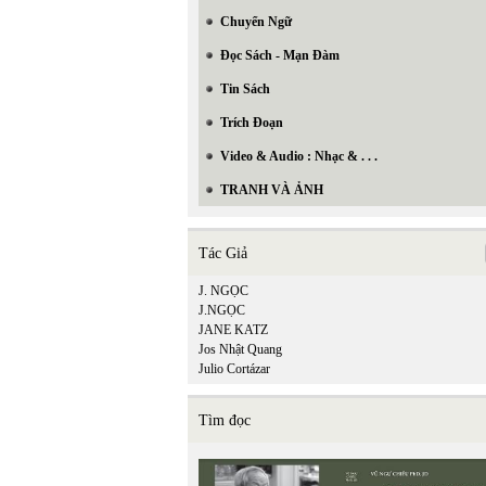
Chuyển Ngữ
Đọc Sách - Mạn Đàm
Tin Sách
Trích Đoạn
Video & Audio : Nhạc & . . .
TRANH VÀ ẢNH
Tác Giả
J. NGỌC
J.NGỌC
JANE KATZ
Jos Nhật Quang
Julio Cortázar
Tìm đọc