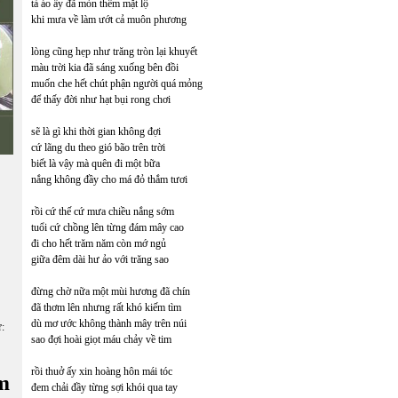
tà áo ấy đã mòn thêm mặt lộ
khi mưa về làm ướt cả muôn phương
lòng cũng hẹp như trăng tròn lại khuyết
màu trời kia đã sáng xuống bên đồi
muốn che hết chút phận người quá mỏng
để thấy đời như hạt bụi rong chơi
sẽ là gì khi thời gian không đợi
cứ lãng du theo gió bão trên trời
biết là vậy mà quên đi một bữa
nắng không đầy cho má đỏ thắm tươi
rồi cứ thế cứ mưa chiều nắng sớm
tuổi cứ chồng lên từng đám mây cao
đi cho hết trăm năm còn mớ ngủ
giữa đêm dài hư ảo với trăng sao
đừng chờ nữa một mùi hương đã chín
đã thơm lên nhưng rất khó kiếm tìm
dù mơ ước không thành mây trên núi
ữ:
sao đợi hoài giọt máu chảy về tim
rồi thuở ấy xin hoàng hôn mái tóc
m
đem chải đầy từng sợi khói qua tay