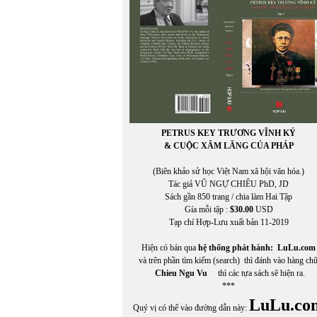
PETRUS KEY TRƯƠNG VĨNH KÝ
& CUỘC XÂM LĂNG CỦA PHÁP
(Biên khảo sử học Việt Nam xã hội văn hóa.)
Tác giả VŨ NGỰ CHIÊU PhD, JD
Sách gần 850 trang / chia làm Hai Tập
Gía mỗi tập :
$30.00
USD
Tạp chí Hợp-Lưu xuất bản 11-2019
Hiện có bán qua
hệ thống phát hành:
LuLu.com
và trên phần tìm kiếm (search) thì đánh vào hàng ch
Chieu Ngu Vu
thì các tựa sách sẽ hiện ra.
***
LuLu.co
Quý vị có thể vào đường dẫn này: