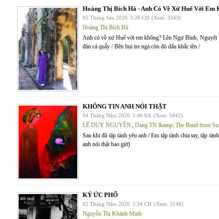
Hoàng Thị Bích Hà - Anh Có Về Xứ Huế Với Em
05 Tháng Sáu 2026
3:26 CH
(Xem: 3343)
Hoàng Thị Bích Hà
Anh có về xứ Huế với em không? Lên Ngự Bình, Nguyệt
đàn cá quẫy / Bên bụi tre ngà còn đó dấu khắc tên /
KHÔNG TIN ANH NÓI THẬT
04 Tháng Năm 2026
1:46 SA
(Xem: 5442)
LÊ DUY NGUYÊN
,
Dang TN &amp; The Band from Su
Sau khi đã tập tành yêu anh / Em tập tành chia tay, tập tàn
anh nói thật bao giờ)
KÝ ỨC PHỐ
02 Tháng Năm 2026
5:34 CH
(Xem: 5148)
Nguyễn Thị Khánh Minh