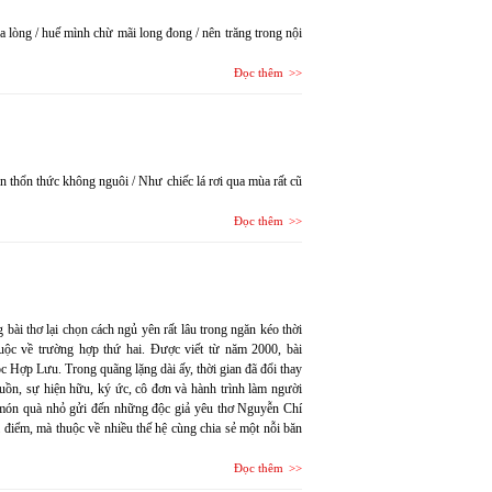
 lòng / huế mình chừ mãi long đong / nên trăng trong nội
Đọc thêm
n thổn thức không nguôi / Như chiếc lá rơi qua mùa rất cũ
Đọc thêm
bài thơ lại chọn cách ngủ yên rất lâu trong ngăn kéo thời
c về trường hợp thứ hai. Được viết từ năm 2000, bài
c Hợp Lưu. Trong quãng lặng dài ấy, thời gian đã đổi thay
buồn, sự hiện hữu, ký ức, cô đơn và hành trình làm người
t món quà nhỏ gửi đến những độc giả yêu thơ Nguyễn Chí
 điểm, mà thuộc về nhiều thế hệ cùng chia sẻ một nỗi băn
Đọc thêm