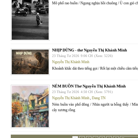
Mõ phố rao buồn / Ngọng nghịu hồi chuông / Ù con gió c
NHỊP DỪNG - thơ Nguyễn Thị Khánh Minh
23 Tháng Tư 2026
9:06 CH
(Xem: 5226)
Nguyễn Thị Khánh Minh
Khoảnh khắc dài theo tiếng gọi / Rốt lại một chiều câm tiế
NÉM BUỒN Thơ Nguyễn Thị Khánh Minh
23 Tháng Tư 2026
4:50 CH
(Xem: 5791)
Nguyễn Thị Khánh Minh
,
Dang TN
Ném buồn vào phố đông / Nhìn người ta bỗng thấy / Mìn
cây xương rồng