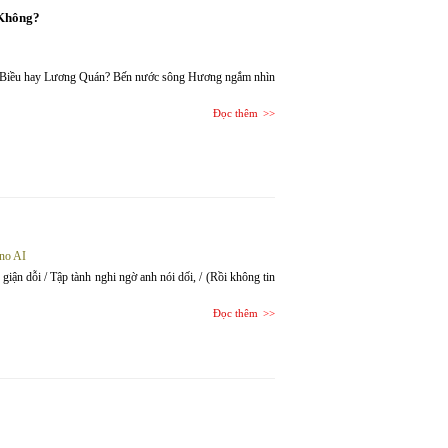
 Không?
 Biều hay Lương Quán? Bến nước sông Hương ngắm nhìn
Đọc thêm
no AI
h giận dỗi / Tập tành nghi ngờ anh nói dối, / (Rồi không tin
Đọc thêm