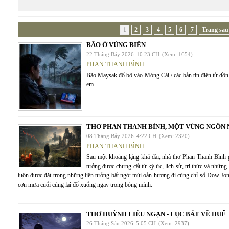
1
2
3
4
5
6
7
Trang sau
BÃO Ở VÙNG BIÊN
22 Tháng Bảy 2026
10:23 CH
(Xem: 1654)
PHAN THANH BÌNH
Bão Maysak đổ bộ vào Móng Cái / các bản tin điện tử dồn l
em
THƠ PHAN THANH BÌNH, MỘT VÙNG NGÔN 
08 Tháng Bảy 2026
4:22 CH
(Xem: 2320)
PHAN THANH BÌNH
Sau một khoảng lặng khá dài, nhà thơ Phan Thanh Bìn
tưởng được chưng cất từ ký ức, lịch sử, tri thức và nhữn
luôn được đặt trong những liên tưởng bất ngờ: mùi oản hương đi cùng chỉ số Dow Jon
cơn mưa cuối cùng lại đổ xuống ngay trong bóng mình.
THƠ HUỲNH LIỄU NGẠN - LỤC BÁT VỀ HUẾ
26 Tháng Sáu 2026
5:05 CH
(Xem: 2937)