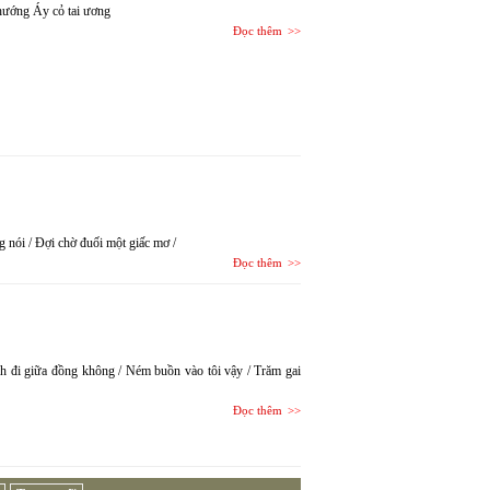
hướng Áy cỏ tai ương
Đọc thêm
ng nói / Đợi chờ đuối một giấc mơ /
Đọc thêm
h đi giữa đồng không / Ném buồn vào tôi vậy / Trăm gai
Đọc thêm