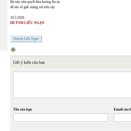
lần này nữa quyết đưa hương lên áo
để níu về giấc mộng sót trên cây.
10.3.2026
HUỲNH LIỄU NGẠN
Huỳnh Liễu Ngạn
Gửi ý kiến của bạn
Tên của bạn
Email của 