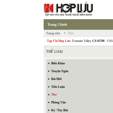
Trang Chính
›
Trang nhà
Thơ
- Tạp Chí Hợp Lưu
Fountain Valley,
CA 92708
- USA
THỂ LOẠI
Biên Khảo
Truyện Ngắn
Bài Mới
Tiểu Luận
Thơ
Phỏng Vấn
Ký / Tùy Bút