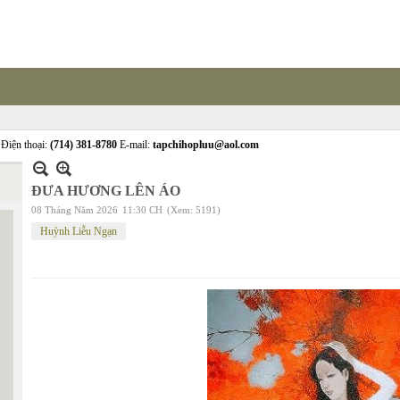
Điện thoại:
(714) 381-8780
E-mail:
tapchihopluu@aol.com
ĐƯA HƯƠNG LÊN ÁO
08 Tháng Năm 2026
11:30 CH
(Xem: 5191)
Huỳnh Liễu Ngạn