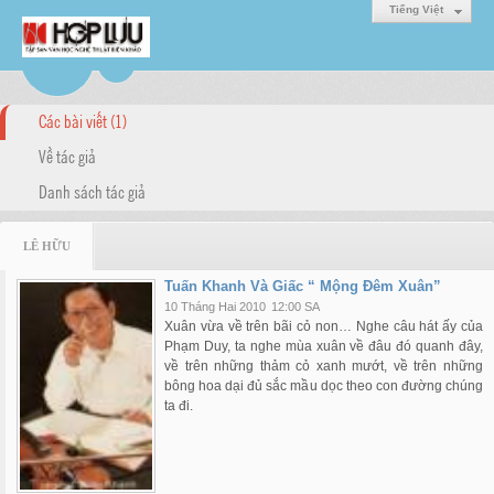
Tiếng Việt
Các bài viết (1)
Về tác giả
Danh sách tác giả
LÊ HỮU
Tuấn Khanh Và Giấc “ Mộng Đêm Xuân”
10 Tháng Hai 2010
12:00 SA
Xuân vừa về trên bãi cỏ non… Nghe câu hát ấy của
Phạm Duy, ta nghe mùa xuân về đâu đó quanh đây,
về trên những thảm cỏ xanh mướt, về trên những
bông hoa dại đủ sắc mầu dọc theo con đường chúng
ta đi.