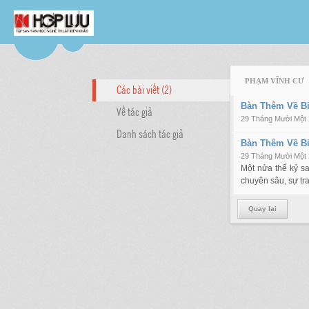
PHẠM VĨNH CƯ
Các bài viết (2)
Bàn Thêm Về Bi
Về tác giả
29 Tháng Mười Một
Danh sách tác giả
Bàn Thêm Về Bi
29 Tháng Mười Một
Một nửa thế kỷ s
chuyên sâu, sự tr
Quay lại