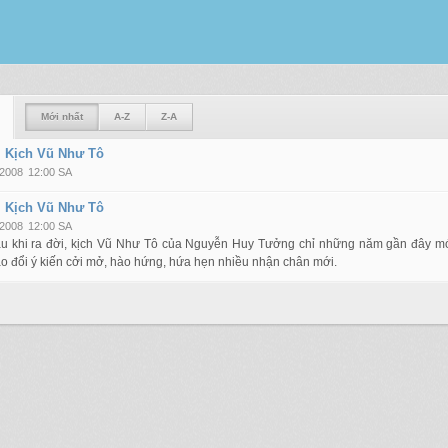
Mới nhất
A-Z
Z-A
 Kịch Vũ Như Tô
 2008
12:00 SA
 Kịch Vũ Như Tô
 2008
12:00 SA
au khi ra đời, kịch Vũ Như Tô của Nguyễn Huy Tưởng chỉ những năm gần đây mớ
ao đổi ý kiến cởi mở, hào hứng, hứa hẹn nhiều nhận chân mới.