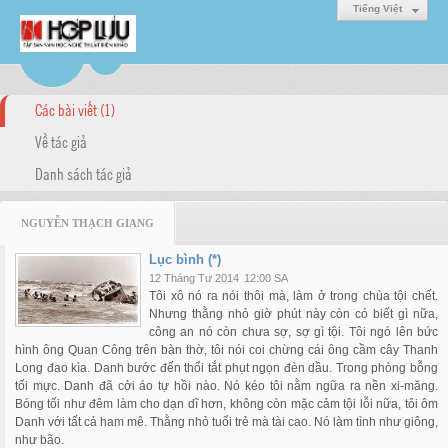
Tiếng Việt
Các bài viết (1)
Về tác giả
Danh sách tác giả
NGUYỄN THẠCH GIANG
Lục bình (*)
12 Tháng Tư 2014
12:00 SA
Tôi xô nó ra nói thôi mà, làm ở trong chùa tội chết.
Nhưng thằng nhỏ giờ phút này còn có biết gì nữa,
công an nó còn chưa sợ, sợ gì tội. Tôi ngó lên bức
hình ông Quan Công trên bàn thờ, tôi nói coi chừng cái ông cầm cây Thanh
Long đao kìa. Danh bước đến thổi tắt phụt ngọn đèn dầu. Trong phòng bỗng
tối mực. Danh đã cởi áo tự hồi nào. Nó kéo tôi nằm ngữa ra nền xi-măng.
Bóng tối như đêm làm cho dạn dĩ hơn, không còn mặc cảm tội lỗi nữa, tôi ôm
Danh với tất cả ham mê. Thằng nhỏ tuổi trẻ mà tài cao. Nó làm tình như giông,
như bão.