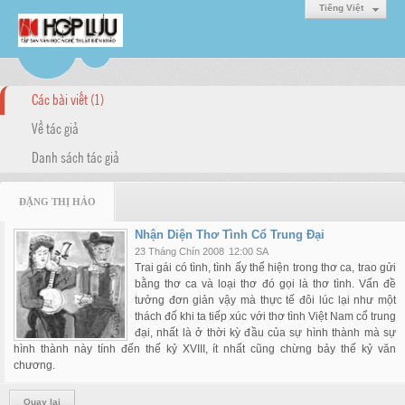
Tiếng Việt
Các bài viết (1)
Về tác giả
Danh sách tác giả
ĐẶNG THỊ HẢO
Nhận Diện Thơ Tình Cổ Trung Đại
23 Tháng Chín 2008
12:00 SA
Trai gái có tình, tình ấy thể hiện trong thơ ca, trao gửi
bằng thơ ca và loại thơ đó gọi là thơ tình. Vấn đề
tưởng đơn giản vậy mà thực tế đôi lúc lại như một
thách đố khi ta tiếp xúc với thơ tình Việt Nam cổ trung
đại, nhất là ở thời kỳ đầu của sự hình thành mà sự
hình thành này tính đến thế kỷ XVIII, ít nhất cũng chừng bảy thế kỷ văn
chương.
Quay lại