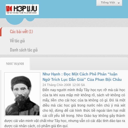
Tiếng Việt
Các bài viết (1)
Về tác giả
Danh sách tác giả
NHƯ HẠNH
Như Hạnh : Đọc Một Cách Phê Phán “luận
Ngữ Trích Lục Dẫn Giải” Của Phan Bội Châu
24 Tháng Chín 2008
12:00 SA
Đến nay người mình thấy Tây học rực rỡ mà cái học
của ta khi xưa mập mờ không rõ, sách vở không có
mấy, liền cho cái học của ta không có gì. Đó là một
điều mà các học giả trong nước nên chú ý mà xét
cho kỹ, đừng để cái hình thức bề ngoài làm hại mất
cái cốt yếu bề trong. Nho Giáo tuy không gây thành
được cái văn minh vật chất như Tây học, nhưng vẫn có cái đặc tính đào tạo ra
được cái nhân cách, có phẩm giá tôn quí.