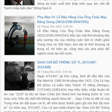
động dư luận suốt bốn thập niên qua, tức vấn đề
“tranh chấp biển đảo” Đông Nam Á.
Phụ Bản IV: Lễ Đầu Hàng Của Ông Cháu Mạc
Đăng Dung (30/11/1540-29/4/1541)
06 Tháng Tám 2015
2:28 SA
Lễ Đầu Hàng Của Ông Cháu Mạc Đăng Dung
(30/11/1540-29/4/1541) tiếp cận một thời khoảng dày
phủ sương mù của những cuộc tâm lý chiến giữa
Trung Hoa và Việt Nam, kéo dài từ thời thượng và
trung cổ, tới hiện tại, cũng như các phe phái đối
nghịch nhau tại mỗi nước.
GIAO CHỈ ĐÔ THỐNG SỨ TI, (5/7/1407-
3/1/1428)
06 Tháng Bảy 2015
3:00 SA
Ngày 4/7/1407, tại Kim Lăng, kinh đô đầu tiên của
Đại Minh từ 1368 tới khoảng năm 1421, Chu Lệ hay
Đệ [Zhou Li] miếu hiệu Thành Tổ (Ming Zhengzu,
17/7/1402-22/8/1424) họp triều thần, chấp thuận lời
xin của “1120” kỳ lão xứ Giao Châu [An Nam] hơn hai tháng trước là “con
cháu nhà Trần đă chết hết không người thừa kế…. Giao Châu là đất cũ của
Trung Hoa xin đặt quan cai trị, để sớm được thánh giáo gột rửa thói tật man
di.” (1) Hôm sau, 5/7/1407, Chu Lệ ban chiếu thành lập “Giao Chỉ Đô Thống