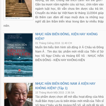
vượng, đủ sức chung vai thích cánh với thế giới?”
Gần ba mươi năm nghiên cứu sử học, chín năm vào
ngành luật học, tôi vẫn chưa tìm được câu trả lời.
Chuyến du khảo tại Việt Nam từ tháng 11/2004 giúp
tôi thêm can đảm để mạo muội đưa ra những suy
nghĩ đã âm thầm triển khai trong tâm tư nhiều thập
niên.
NHỤC HẬN BIỂN ĐÔNG, KIỆN HAY KHÔNG
KIỆN?
01 Tháng Giêng 2016
11:40 CH
Muốn tìm hiểu tình hình sôi động ở Á Châu và Đông
Nam Á . Tìm đọc tác phẩm mới nhất của Tiến sĩ Sử
học Vũ Ngự Chiêu và Hoàng Đỗ Vũ : NHỤC HẬN
BIỂN ĐÔNG - KIỆN HAY KHÔNG KIỆN
NHỤC HẬN BIỂN ĐÔNG NAM Á KIỆN HAY
KHÔNG KIỆN? (Tập 1)
15 Tháng Mười Một 2015
2:36 SA
Tác phẩm được chọn để mở đầu hoạt động của Nhà
Xuất Bản Hợp Lưu là biên khảo mới nhất của Tiến sĩ
Vũ Ngự Chiêu và Bà Hoàng Đỗ Vũ, về một đề tài sôi