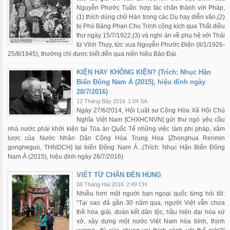
Nguyễn Phước Tuấn: hợp tác chân thành với Pháp,
(1) thích dùng chữ Hán trong các Dụ hay diễn văn,(2)
bị Phó Bảng Phan Chu Trinh công kích qua Thất điều
thư ngày 15/7/1922,(3) và nghi án về phụ hệ với Thái
tử Vĩnh Thụy, tức vua Nguyễn Phước Điện (8/1/1926-
25/8/1945), thường chỉ được biết đến qua niên hiệu Bảo Đại.
KIỆN HAY KHÔNG KIỆN? (Trích: Nhục Hận
Biển Đông Nam Á (2015), hiệu đính ngày
28/7/2016)
12 Tháng Bảy 2016
1:04 SA
Ngày 27/6/2014, Hội Luật sư Cộng Hòa Xã Hội Chủ
Nghĩa Việt Nam [CHXHCNVN] gửi thư ngỏ yêu cầu
nhà nước phải khởi kiện tại Tòa án Quốc Tế những việc làm phi pháp, xâm
lược của Nước Nhân Dân Cộng Hòa Trung Hoa [Zhonghua Renmin
gongheguo, THNDCH] tại biển Đông Nam Á...(Trích: Nhục Hận Biển Đông
Nam Á (2015), hiệu đính ngày 28/7/2016)
VIẾT TỪ CHÂN ĐỀN HÙNG
08 Tháng Hai 2016
2:49 CH
Nhiều hơn một người bạn ngoại quốc từng hỏi tôi:
“Tại sao đã gần 30 năm qua, người Việt vẫn chưa
thề hòa giải, đoàn kết dân tộc, hầu hiện đại hóa xứ
xở, xây dựng một nước Việt Nam hòa bình, thịnh