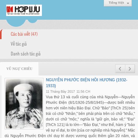
Tiếng Việt
Các bài viết (47)
Về tác giả
Danh sách tác giả
VŨ NGỰ CHIÊU
NGUYỄN PHƯỚC ĐIỆN HỒI HƯƠNG (1932-
1933)
11 Tháng Bảy 2017
11:56 CH
Vua thứ 13 và cuối cùng của nhà Nguyễn—Nguyễn
Phước Điện (8/1/1926-25/8/1945)—được biết nhiều
hơn với niên hiệu Bảo Đại. Chữ "Bảo" [ThCh 25] bên
trái có chữ "Nhân," bên phải phía trên có chữ "khẩu,"
dưới có chữ "mộc," nghĩa là "giữ gìn, bảo vệ;" "Đại"
[ThCh 121] là to lớn—"Bảo Đại," như thế, hàm ý "bảo
vệ sự vĩ đại, to lớn [của cơ nghiệp nhà Nguyễn]." Mặc
dù Nguyễn Phước Điện chỉ duy trì được vương quốc thêm gần 20 năm, và