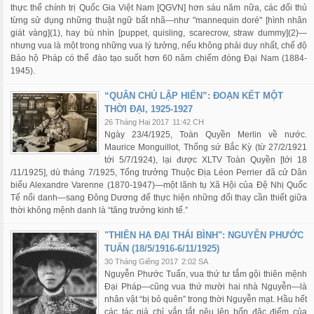
thực thể chính trị Quốc Gia Việt Nam [QGVN] hơn sáu năm nữa, các đối thủ
từng sử dụng những thuật ngữ bất nhã—như "mannequin doré" [hình nhân
giát vàng](1), hay bù nhìn [puppet, quisling, scarecrow, straw dummy](2)—
nhưng vua là một trong những vua lý tưởng, nếu không phải duy nhất, chế độ
Bảo hộ Pháp có thể đào tạo suốt hơn 60 năm chiếm đóng Đại Nam (1884-
1945).
“QUÂN CHỦ LẬP HIẾN”: ĐOẠN KẾT MỘT
THỜI ĐẠI, 1925-1927
26 Tháng Hai 2017
11:42 CH
Ngày 23/4/1925, Toàn Quyền Merlin về nước.
Maurice Monguillot, Thống sứ Bắc Kỳ (từ 27/2/1921
tới 5/7/1924), lại được XLTV Toàn Quyền [tới 18
/11/1925], dù tháng 7/1925, Tổng trưởng Thuộc Địa Léon Perrier đã cử Dân
biểu Alexandre Varenne (1870-1947)—một lãnh tụ Xã Hội của Đệ Nhị Quốc
Tế nổi danh—sang Đông Dương để thực hiện những đổi thay cần thiết giữa
thời không mệnh danh là “tăng trưởng kinh tế.”
"THIÊN HẠ ĐẠI THÁI BÌNH": NGUYỄN PHƯỚC
TUẤN (18/5/1916-6/11/1925)
30 Tháng Giêng 2017
2:02 SA
Nguyễn Phước Tuấn, vua thứ tư tắm gội thiên mệnh
Đại Pháp—cũng vua thứ mười hai nhà Nguyễn—là
nhân vật “bị bỏ quên” trong thời Nguyễn mạt. Hầu hết
các tác giả chỉ vắn tắt nêu lên bốn đặc điểm của