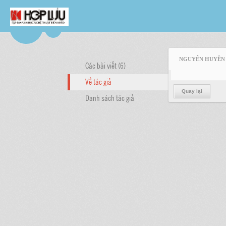
NGUYỄN HUYỀN
Các bài viết (6)
Về tác giả
Quay lại
Danh sách tác giả