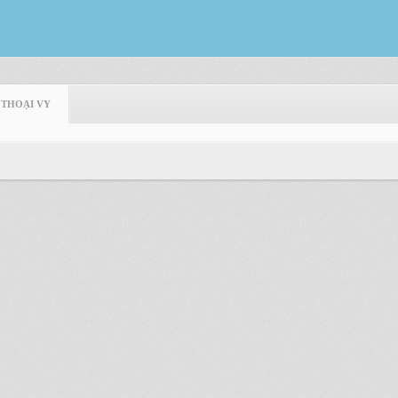
 THOẠI VY